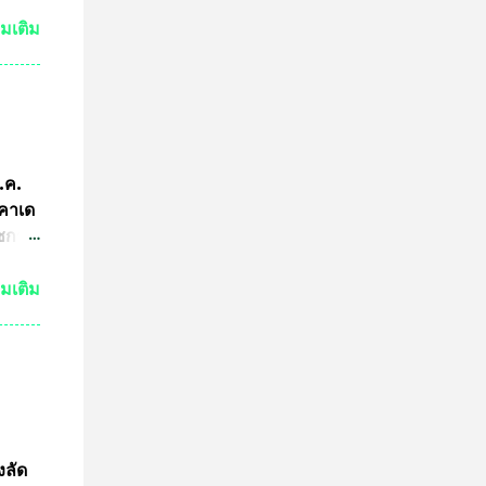
ามผิด
ขต
่มเติม
ริง
ามผิด
คณะ
คำ
การ
ีกว่า
ก.ค.
ผู้นำ
ะคาเด
การ
ัชกาล
ทีม
ัวร์
่มเติม
ำพุ
นฐานะ
งอายุ
ลงกรณ
ธาน
ดการ
งลัด