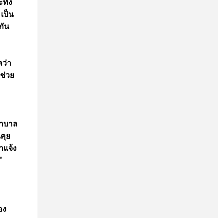
ทั่ง
เป็น
กัน
ว่า
มช่วย
ยาบาล
คุย
าแจ้ง
"
อง