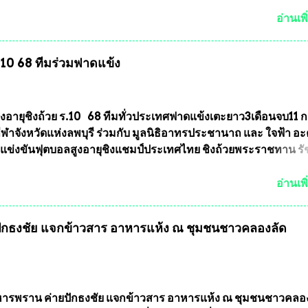
ายหลัง) 3.)มีวัตถุประสงค์ที...
บว่าหลายพื้นที่เขตการเลือกตั้งมีประชาชนร้องเรียนการกระทำคว
รเลือกตั้ง นายณัฏฐ์ ธีรณัฐสุภานนท์ เปิดเผยว่า “ยกตัวอย่างในเ
อ่านเพิ
ทศบาลนครเชียงใหม่ คณะกรรมการการเลือกตั้งต้องแสวงหาข้อเท็จจ
ินการจัดให้มีการเลือกตั้งใหม่ เพราะมีการร้องเรียนการกระทำคว
ร.10 68 ทีมร่วมฟาดแข้ง
ารเลือกตั้งเข้ามาเป็นจำนวนมาก โดยจะเข้าหารือกับเลขาธิการ
ารเลือกตั้ง เพื่อให้ตั้งคณะกรรมการแสวงหาข้อเท็จจริง เร่งให้มี
ออกมา โดยเชื่อว่าคณะกรรมการการเลือกตั้งจะดำเนินการจัดให้มี
งใหม่อีกครั้ง ประธานมูลนิธิธรรมาภิบาลและต่อต้านทุจริต กล่าวต่ออ
ูงอายุชิงถ้วย ร.10 68 ทีมทั่วประเทศฟาดแข้งเตะยาว3เดือนจบ11 
งใหม่เป็นเขตพื้นที่เศรษฐกิจอันสำคัญของภาคเหนือ ต้องส่งเสริมให้
าจังหวัดแห่งลพบุรี ร่วมกับ มูลนิธิอาทรประชานาถ และ ใจฟ้า อ
ต่างๆมีหลักธรรมาภิบาลในการบริหารราชการแผ่นดิน คณะกรรม
การแข่งขันฟุตบอลสูงอายุชิงแชมป์ประเทศไทย ชิงถ้วยพระราชทาน ร
ตั้งถือเป็นองค์กรอิสระตามรัฐธรรมนูญที่ต้องใ...
กำหนดแข่งขันในเดือน เมษายน ถึงเดือน กรกฏาคม2564 อดีตนักเตะ
าตให้ลงแข่งขันได้ ทีมแชมป์ได้รับ 150,000 บาท พร้อมได้สิทธิ์ไปท
อ่านเพิ
ทศอีกด้วย ที่ห้องประชุม โรงทานครัวการบินกรุงเทพ วัดพระบาทน้
พบุรี ท่านเจ้าคุณ พระราชวิสุทธิ ประชานาถ (หลวงพ่อ อลงกต ) ใ
กธงชัย แจกข้าวสาร อาหารแห้ง ณ​ ชุมชนชาวคลองลัด
ูลนิธิประชานาถ และ ประธานอำนวยการจัดการแข่งขันฟุตบอลสู
์ประเทศไทย ชิงถ้วยพระราชทาน สมเด็จพระเจ้าอยู่หัว มหาวชิรา
พยวรางกูร (รัชกาลที่ 10 ) พร้อมด้วย ดร.สุจินต์ สว่างศรี รองประ
รจัดการแข่งขัน และ นายวีรยุทธ สวัสดี ประธานคณะกรรมการจั
 และคณะทำงาน ได้ร่วมกันประชุมหารือเตรียมความพร้อมจัดการ
รพราน ค่ายปักธงชัย แจกข้าวสาร อาหารแห้ง ณ​ ชุมชนชาวคลอ