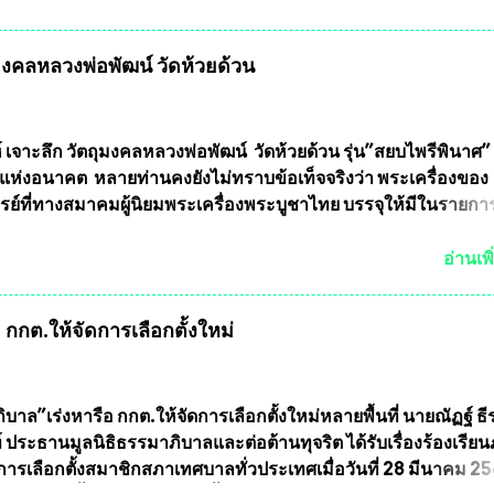
ลัยเกษตรศาสตร์ และทีมงานนักวิจัย ที่ร่วมกันคิดค้น หน้ากากป้อง
งทหาร ( หน้ากากหนุมาน ) ซึ่งทีมงานนักวิจัยของอาจารย์อ๊อด เล็
ุมงคลหลวงพ่อพัฒน์ วัดห้วยด้วน
ากากป้องกันสารพิษทางทหาร ถ้าสามารถผลิตได้ในประเทศไทย จะท
้ากากป้องกันสารพิษทางทหารไม่ต้องนำเข้า ไม่ต้องเปลืองงบประ
ยล้านบาทต่อปี และยังใช้ประโยชน์อื่นอีกมากมาย อันจะเป็นประโย
ทศชาติอย่างยิ่ง ผมจะดีใจและภูมิใจมากหากหน้ากากป้องกันสารพิ
์ เจาะลึก วัตถุมงคลหลวงพ่อพัฒน์ วัดห้วยด้วน รุ่น”สยบไพรีพินาศ” 
ได้รับการผลิตในประเทศลดการนำเข้าโดยเด็ดขาด และสามารถผลิ
แห่งอนาคต หลายท่านคงยังไม่ทราบข้อเท็จจริงว่า พระเครื่องของ
ส่งออกต่างประเทศได้ โดยทีมทนายความและทีมงา...
รย์ที่ทางสมาคมผู้นิยมพระเครื่องพระบูชาไทย บรรจุให้มีในรายกา
แบบถาวร” ล่าสุดก็คือพระเครื่องหลวงพ่อคูณ และพระเครื่องหลวง
พระเครื่องหลวงพ่อคูณ มีเพียงบางรุ่นเท่านั้นที่อยู่ในรายการประก
อ่านเพิ
กพระเครื่องหลวงพ่อคูณ มีการจัดสร้างไว้มากมายหลายร้อยรุ่น ... แ
 หากทางสมาคมฯ มีการบรรจุพระเครื่องหลวงพ่อพัฒน์ ให้มีการ
กกต.ให้จัดการเลือกตั้งใหม่
บถาวรบ้าง ก็คงจะมีการคัดเลือกเพียงบางรุ่นเช่นกัน เนื่องจากพ
ลวงพ่อพัฒน์ ก็มีการจัดสร้างไว้หลายร้อยรุ่นเช่นเดียวกับพระเครื่อ
ึ่งท่านนายกสมาคมฯ ท่านได้เคยประกาศย้ำทุกครั้งว่า พระใหม่ที่
ารประกวดต้องมีคุณสมบัติชัดเจนดังนี้ 1.)พระทุกองค์จะต้องตอกโ
บาล”เร่งหารือ กกต.ให้จัดการเลือกตั้งใหม่หลายพื้นที่ นายณัฏฐ์ ธี
มายเลข (พร้อมทั้งมีการทำลายบล๊อก โค๊ด หมายเลข) 2.)ต้องมีกา
 ประธานมูลนิธิธรรมาภิบาลและต่อต้านทุจริต ได้รับเรื่องร้องเรีย
นวนการจัดสร้างให้ชัดเจน ว่าสร้างจำนวนเท่าไหร่ (เพื่อป้องกันก
ารเลือกตั้งสมาชิกสภาเทศบาลทั่วประเทศเมื่อวันที่ 28 มีนาคม 256