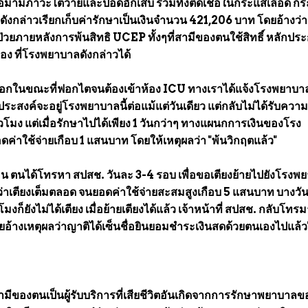
อมามีภาวะไตวายและปอดอักเสบ รวมทั้งติดเชื้อในกระแสเลือด กระ
ดังกล่าวเรียกเก็บค่ารักษาเป็นเงินจำนวน 421,206 บาท โดยอ้างว่า 
ผู้ป่วยภายหลังการพ้นสิทธิ UCEP ทั้งๆที่สามีของตนใช้สิทธิ์ หลักประ
อง ที่โรงพยาบาลดังกล่าวได้
็อกในขณะที่ฟอกไตจนต้องเข้าห้อง ICU ทางเราได้แจ้งโรงพยาบาล
ระสงค์จะอยู่โรงพยาบาลนี้ต่อแม้แต่วันเดียว แต่กลับไม่ได้รับควา
ั่วโมง แต่เมื่อรักษาไปได้เพียง 1 วันกว่าๆ ทางแผนกการเงินของโรง
่าใช้จ่ายเกือบ 1 แสนบาท โดยให้เหตุผลว่า "พ้นวิกฤตแล้ว"
้อน ตนได้โทรหา สปสช. วันละ 3-4 รอบ เพื่อขอเตียงย้ายไปยังโรงพ
จ้งว่าเตียงเต็มตลอด จนยอดค่าใช้จ่ายสะสมสูงเกือบ 5 แสนบาท บางวัน
ก็ยังไม่ได้เตียง เมื่อย้ายเตียงได้แล้ว เจ้าหน้าที่ สปสช. กลับโทรม
โดยอ้างเหตุผลว่าญาติได้เซ็นชื่อยินยอมชำระเงินสดด้วยตนเองไปแล้ว
สามีของตนเป็นผู้รับบริการที่เสียชีวิตอันเกิดจากการรักษาพยาบาลข