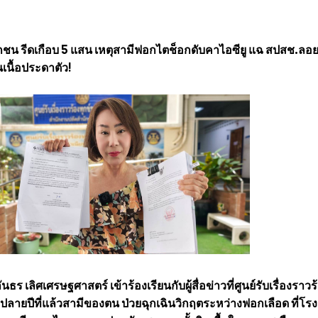
กชน รีดเกือบ 5 แสน เหตุสามีฟอกไตช็อกดับคาไอซียู แฉ สปสช.ลอ
้นเนื้อประดาตัว!
นธร เลิศเศรษฐศาสตร์ เข้าร้องเรียนกับผู้สื่อข่าวที่ศูนย์รับเรื่องราวร
่อปลายปีที่แล้วสามีของตน ป่วยฉุกเฉินวิกฤตระหว่างฟอกเลือด ที่โรง