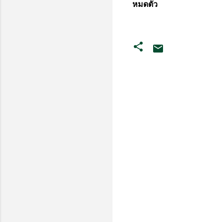
หมดตัว
ค
ว
า
ม
คิ
ด
เ
ห็
น