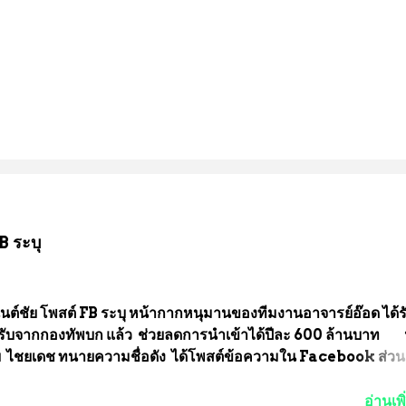
B ระบุ
นต์ชัย โพสต์ FB ระบุ หน้ากากหนุมานของทีมงานอาจารย์อ๊อด ได้ร
ับจากกองทัพบก แล้ว ช่วยลดการนำเข้าได้ปีละ 600 ล้านบาท
ัย ไชยเดช ทนายความชื่อดัง ได้โพสต์ข้อความใน Facebook ส่วน
งความคืบหน้าคดีที่ได้ร่วมต่อสู้ กับรศ.ดร.วีรชัย พุทธวงศ์ หรืออาจาร
จารย์ประจำภาควิชาเคมี คณะศิลปศาสตร์และวิทยาศาสตร์
อ่านเพิ