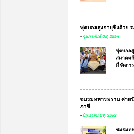
เสริมในภ
ผ่านมาพ
กฎหมายกา
พื้นที่เ
และดำเน
ฟุตบอลสูงอายุชิงถ้วย 
กฎหมายก
กรรมการก
-
กุมภาพันธ์ 08, 2564
วินิจฉัย
เลือกตั้
ฟุตบอลส
“นครเชีย
สมาคมกีฬ
ในระดับ
มี่ จัด
การเลือก
ที่ 10 
ชาติอนุญ
ต่างประเ
จังหวัดล
ชมรมทหารพราน ค่ายปั
ประธานม
ภาชี
ชิงแชมป
บดินทรเท
-
มิถุนายน 09, 2563
อำนวยกา
แข่งขัน
ชมรมทหา