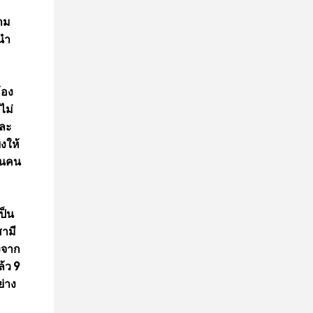
าม
้นำ
้อง
ไม่
และ
งให้
ชนคน
ป็น
ามี
องจาก
้ว 9
่าง