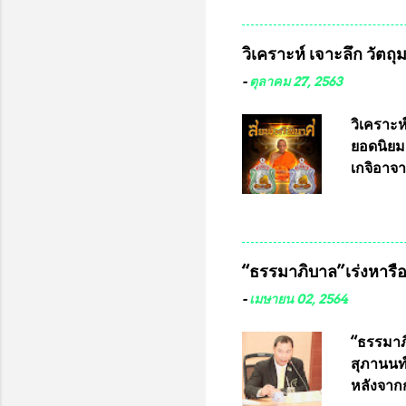
มหาวิทยา
สารพิษทา
วิเคราะห์ เจาะลึก วัตถ
ว่า หน้
เรามีหน
-
ตุลาคม 27, 2563
หลายร้อ
กับประเ
วิเคราะห
ทหารนี้
ยอดนิยม
จำหน่าย
เกจิอาจา
ประกวด”
หมุน แต่
เนื่องจา
ในอนาคต
“ธรรมาภิบาล”เร่งหารือ 
ประกวดแบ
เครื่องห
-
เมษายน 02, 2564
พ่อคูณ ซ
เข้ารายก
“ธรรมาภิ
และรันห
สุภานนท์
ประกาศจำ
หลังจากก