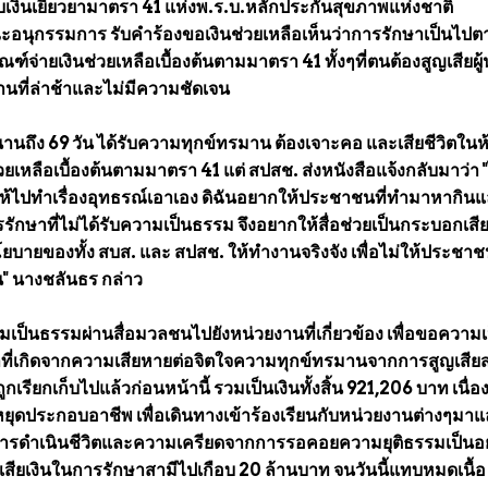
้รับเงินเยียวยามาตรา 41 แห่งพ.ร.บ.หลักประกันสุขภาพแห่งชาติ
ะอนุกรรมการ รับคำร้องขอเงินช่วยเหลือเห็นว่าการรักษาเป็นไปต
ณฑ์จ่ายเงินช่วยเหลือเบื้องต้นตามมาตรา 41 ทั้งๆที่ตนต้องสูญเสียผู
านที่ล่าช้าและไม่มีความชัดเจน
 นานถึง 69 วัน ได้รับความทุกข์ทรมาน ต้องเจาะคอ และเสียชีวิตในห
วยเหลือเบื้องต้นตามมาตรา 41 แต่ สปสช. ส่งหนังสือแจ้งกลับมาว่า "
ห้ไปทำเรื่องอุทธรณ์เอาเอง ดิฉันอยากให้ประชาชนที่ทำมาหากิน
รักษาที่ไม่ได้รับความเป็นธรรม จึงอยากให้สื่อช่วยเป็นกระบอกเสีย
ยบายของทั้ง สบส. และ สปสช. ให้ทำงานจริงจัง เพื่อไม่ให้ประชา
น" นางชลันธร กล่าว
ามเป็นธรรมผ่านสื่อมวลชนไปยังหน่วยงานที่เกี่ยวข้อง เพื่อขอความเ
ที่เกิดจากความเสียหายต่อจิตใจความทุกข์ทรมานจากการสูญเสียส
กเรียกเก็บไปแล้วก่อนหน้านี้ รวมเป็นเงินทั้งสิ้น 921,206 บาท เนื่
ยุดประกอบอาชีพ เพื่อเดินทางเข้าร้องเรียนกับหน่วยงานต่างๆมาแล
ารดำเนินชีวิตและความเครียดจากการรอคอยความยุติธรรมเป็นอย
สูญเสียเงินในการรักษาสามีไปเกือบ 20 ล้านบาท จนวันนี้แทบหมดเนื้อ