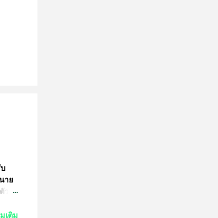
ับ
 นาย
ตัว
ย์
่มเติม