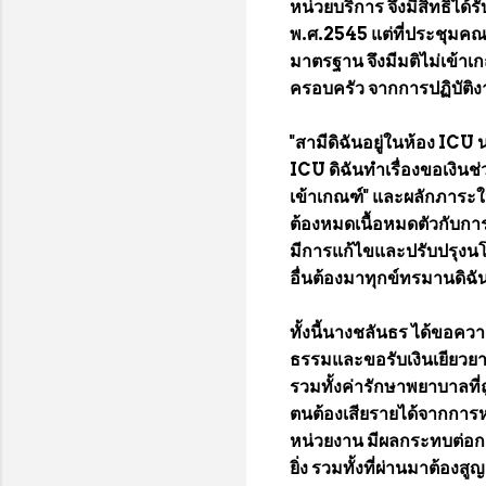
หน่วยบริการ จึงมีสิทธิ์ได
พ.ศ.2545 แต่ที่ประชุมคณ
มาตรฐาน จึงมีมติไม่เข้าเก
ครอบครัว จากการปฏิบัติง
"สามีดิฉันอยู่ในห้อง ICU
ICU ดิฉันทำเรื่องขอเงินช่
เข้าเกณฑ์" และผลักภาระใ
ต้องหมดเนื้อหมดตัวกับการ
มีการแก้ไขและปรับปรุงนโ
อื่นต้องมาทุกข์ทรมานดิฉั
ทั้งนี้นางชลันธร ได้ขอคว
ธรรมและขอรับเงินเยียวยา
รวมทั้งค่ารักษาพยาบาลที่ถู
ตนต้องเสียรายได้จากการห
หน่วยงาน มีผลกระทบต่อก
ยิ่ง รวมทั้งที่ผ่านมาต้อง