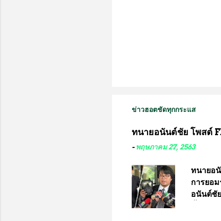
ข่าวฮอตชัดทุกกระแส
ทนายอนันต์ชัย โพสต์ F
-
พฤษภาคม 27, 2563
ทนายอนั
การยอมร
อนันต์ช
ชี้แจงถึ
อ๊อด อา