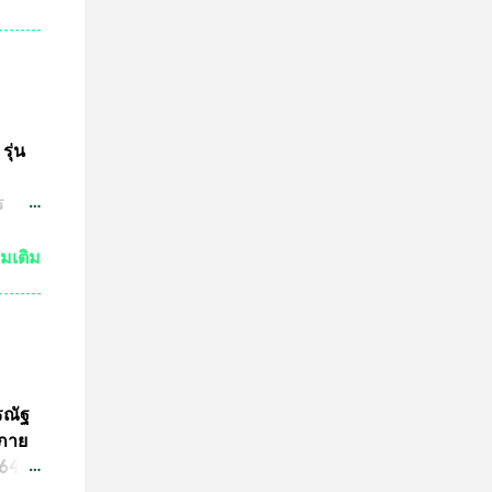
กัน
งเห็น
ำให้
มาณ
ชน์
ษทาง
รุ่น
ต
ร
ปู่
วด
่มเติม
ต่ถ้า
ระ
งหลวง
จะนำ
ค๊ต
รณัฐ
ร
นภาย
ารปั๊ม
4 ที่