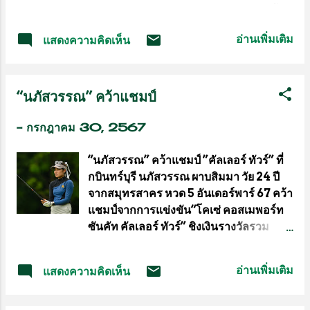
2024 ที่ฝรั่งเศส ระหว่างวันที่ 7-11 ส.ค.นี้
โดยจะลงแข่งขัน 2 รายการ ประเดิมด้วยส
อ่านเพิ่มเติม
แสดงความคิดเห็น
ปรินท์ และต่อด้วยคีริน ซึ่งเป็นรายการที่จาย
ถนัด ด้าน “เสธ.หมึก” เผยหวังลุ้นจายผ่าน
เข้าสู่รอบลึก ๆ ให้ได้ แต่ต้องไม่เกิดอุบัติเหตุ
“นภัสวรรณ” คว้าแชมป์
หรือโดนคู่แข่งเบียดล้มเสียก่อน พร้อม
ขอแรงใจจากพี่น้องชาวไทยช่วยเชียร์นักปั่น
-
กรกฎาคม 30, 2567
ไทยทำผลงานให้ดีที่สุดใน “ปารีสปิกเกมส์”
“เสธ.หมึก” พลเอกเดชา เหมกระศรี
“นภัสวรรณ” คว้าแชมป์ ”คัลเลอร์ ทัวร์” ที่
ประธานสหพันธ์จักรยานแห่งอาเซียน (เอซี
กบินทร์บุรี นภัสวรรณ ผาบสิมมา วัย 24 ปี
เอฟ) และนายกสมาคมกีฬาจักรยานแห่ง
จากสมุทรสาคร หวด 5 อันเดอร์พาร์ 67 คว้า
ประเทศไทย ในพระบรมราชูปถัมภ์ เปิดเผย
แชมป์จากการแข่งขัน“โคเซ่ คอสเมพอร์ท
ว่า ความเคลื่อนไหวของ “ทีเจ” จาย อังค์
ซันคัท คัลเลอร์ ทัวร์” ชิงเงินรางวัลรวม
สุธาสาวิทย์ นักปั่นทีมชาติไทย ซึ่งจะลง
100,000 บาท ณ สนามกอล์ฟกบินทร์บุรี
แข่งขันจักรยานประเภทลู่ในมหกรรมกีฬา
สปอร์ตคลับ พาร์ 72 ระยะ 6,515 หลา
โอลิมปิกเกมส์ 2024 ที่กรุงปารีส ประเทศ
อ่านเพิ่มเติม
แสดงความคิดเห็น
จ.ปราจีนบุรี เมื่อวันจันทร์ที่ 29 กรกฎาคม
ฝรั่งเศส ขณะนี้อยู่ระหว่างการฝึกซ้อมอย่าง
2567 สมาคมกีฬากอล์ฟอาชีพสตรี จัดการ
เข้มข้นช่วงสุดท้ายกับ มร.ไทรอน โจนส์ ผู้
แข่งขัน“โคเซ่ คอสเมพอร์ท ซันคัท คัลเลอร์