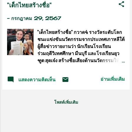
"เด็กไทยสร้างชื่อ"
บังคับของสมาคมกีฬา พร้อมด้วยเอกสาร
สวยๆ 2-3 ครั้ง ขณะที่ เอ็ดเวิร์ดส แทบจะมา
หลักฐานต่อนายทะเบียนสมาคมกีฬาประจำ
ตั้งรับอย่างเดียวในยกนี้ ยก...
-
กรกฎาคม 29, 2567
กรุงเทพมหานคร ความละเอียดแจ้งแล้วนั้น
การกีฬาแห่งประเทศไทย กระทรวงการท่อง
"เด็กไทยสร้างชื่อ" กวาด4 รางวัลระดับโลก
เที่ยวและกีฬา พิจารณาแล้วการแก้ไขข้อ
ชนะแข่งขันนวัตกรรมจากประเทศเกาหลีใต้
บังคับสมาคมปฎิบัติได้ถูกต้องตามข้อบังคับ
ผู้สื่อข่าวรายงานว่า นักเรียนโรงเรียน
สมาคมกีฬาว่ายน้ำแห่งประเทศไทย
ร่วมฤดีวิเทศศึกษา มีนบุรี และโรงเรียนยุว
พ.ศ.2558 เนื้อหาสาระของข้อบังคับที่ขอ
ฑูต สุดเจ๋ง สร้างชื่อเสียงด้านนวัตกรรมให้
จดทะเบียนใหม่ไม่ขัดต่อวัตถุประสงค์ของ
ประเทศไทยคว้า 4 รางวัลใหญ่บนเวที
สมาคมกีฬาและไม่ขัดต่อกฏหมาย นาย
นานาชาติ ได้แก่ รางวัล 2 เหรียญทอง 1
ทะเบียนจึงรับจดทะเบียนข้อบังคับสมาคม
อ่านเพิ่มเติม
แสดงความคิดเห็น
เหรียญเงิน และยังได้ 1 รางวัลใหญ่
กีฬาทางน้ำแห่งประเทศไทย พ.ศ.2567 และ
Special prize จาก Research
ออกใบสำคัญแสดงการจดทะเบียนการ
Institute of Creative Education
แก้ไขหรือเพิ่มเติมข้อบังคับของสมาคมกีฬา
โพสต์เพิ่มเติม
จากประเทศเวียดนาม ในงานประกวดสิ่ง
( แบบ ส.ฬ.6 ) รวมถึงออกใบสำคัญแสดง
ประดิษฐ์และนวัตกรรมระดับนานาชาติ งาน
การจดทะเบียนการแต่งตั้งกรรมการสมาคม
“13th World Invention Creativity
กีฬาขึ้นใหม่ทั้งชุด ( แบบ ส.ฬ.6 ) ที่เปลี่ยน
Olympic 2024” (WICO 2024) จัดโดย
ชื่อ...
Korea University Invention