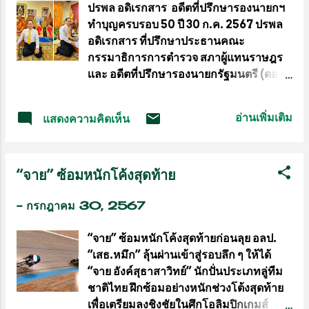
ปรพล อดิเรกสาร อดีตที่ปรึกษารองนายกฯ
ฝ่ายสังคมสงเคราะห์ นำโดย นางศิริพร
ทำบุญครบรอบ 50 ปี 30 ก.ค. 2567 ปรพล
กระจ่างหล้า ผู้จัดการฝ่ายสังคมสงเคราะห์
อดิเรกสาร ที่ปรึกษาประธานคณะ
นางสาวดวงชุตา ติยะพจนพรกุล ผู้ช่วยผู้
กรรมาธิการการตำรวจ สภาผู้แทนราษฎร
จัดการฝ่ายสังคมสงเคราะห์ และ นางสาว
เเละ อดีตที่ปรึกษารองนายกรัฐมนตรี (ดอน
ศุภรัตน์ สมบัติเจริญไทย หัวหน้าแผนกส่ง
ปรมัตถ์วินัย) มากราบขอพร ทำบุญวันคล้าย
เสริมการศึกษาและอาชีพ ลงพื้นที่มอบชุด
วันเกิด ครบ 50 ปี กับ พระครูพุทธิสารสุนทร
พัดลมเพดาน แขวนผนัง และตั้งพื้น ให้แก่
อ่านเพิ่มเติม
แสดงความคิดเห็น
(บรรเจิด กุสโล) ผู้ช่วยเจ้าอาวาส วัดพระ
สถานศึกษาในถิ่นทุรกันดารจังหวัดสระบุรี
ศรีมหาธาตุวรมหาวิหาร บางเขน
ลพบุรี กาญจนบุรี สุพรรณบุรี และราชบุรี
รวม 5 จังหวัด 25 โรงเรียน พร้อมมอบค่า
“จาย” ซ้อมหนักโค้งสุดท้าย
พาหนะให้แก่โรงเรียนๆ ละ 2,000 บาท และ
ค่าติดตั้งพัดลมแก่โรงเรียนๆ ละ 3,000 บาท
-
กรกฎาคม 30, 2567
...
“จาย” ซ้อมหนักโค้งสุดท้ายก่อนลุย อลป.
“เสธ.หมึก” ลุ้นผ่านเข้าสู่รอบลึก ๆ ให้ได้
“จาย อังค์สุธาสาวิทย์” นักปั่นประเภทลู่ทีม
ชาติไทย ฝึกซ้อมอย่างหนักช่วงโต้งสุดท้าย
เพื่อเตรียมลงชิงชัยในศึกโอลิมปิกเกมส์