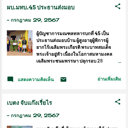
ฝึกสอนของศูนย์ฝึกจักรยานโลก (WCC) ที่
ผบ.มทบ.45 ประธานส่งมอบ
ทัวร์” ซี่งเป็นการแข่งขันทัวร์นาเมนท์แบบ
เมืองเอเกิล ประเทศสวิตเซอร์แลนด์ โดยจา
วันเดียว (One Day Tour) โดยจัดขึ้น ใน
ยมีกำหนดเดินทางตรงจ...
-
กรกฎาคม 29, 2567
วันจันทร์ของสัปดาห์แข่งขันไทยแอลพีจีเอ
รายการ “สิงห์-เอสเอที ปราจีนบุรี เลดีส์ แชม
ผู้บัญชาการมณฑลทหารบกที่ 45 เป็น
เปียนชิพ 2024 ผู้เข้าแข่งขันได้แก่นักกอล์ฟ
ประธานส่งมอบบ้าน ผู้สูงอายุผู้พิการผู้
อาชีพสตรี และนักกอล์ฟสมัครเล่นสตรี การ
ยากไร้เฉลิมพระเกียรติ พระบาทสมเด็จ
แข่งขันจะเป็นแบบสโตรคเพลย์ 18 หลุม
พระเจ้าอยู่หัว เนื่องในโอกาสมหามงคล
ไม่มีการตัดตัว โดยมีเงินรางวัลรวม
เฉลิมพระชนมพรรษา ปลุกรอบ 28
100,000 บาท สำหรับนักกอล์ฟอาชีพที่จบ
กรกฎาคม 2567 วันที่ 29 กรกฎาคม
ในลำดับที่ 1-15 และเสมอ(แชมป์รับ 15,000
2567เวลา 10.30 น. พลตรีทวนทอง ทอง
บาท)ส่วนนักกอล์ฟสมัครเล่น อันดับ 1-15 จะ
อ่านเพิ่มเติม
แสดงความคิดเห็น
สุภา ผู้บัญชาการ มณฑลทหารบกที่ 45 เป็น
ได้รับคะแนนสะสม และเมื่อจบการแข่งขัน
ประธานในพิธีส่งมอบบ้านตามโครงการ
ปรากฏว่า โปรบีม -นภัสวรรณ ผาบสิมมา วัย
ปรับสภาพแวดล้อมทีี่อยู่อาศัยให้แก่ผู้สูงอายุ
24 ปีจากสมุทรสาคร โชว์ฟอร์มเก่ง หวดเข้า
เบตง จับแก๊งเรี่ยไร
ผู้ยากไร้ และคนพิการเฉลิมพระเกียรติ
มา 5 อันเดอร์พาร์ 67 จาก 5 เบอร์ดี้ที่หลุม
พระบาทสมเด็จพระเจ้าอยู่หัว เนื่องในโอกา
3,12,14,17 และ 18 โด...
-
กรกฎาคม 29, 2567
สมห่มงคลเฉลิมพระชนมพรรษา 6 รอบ 28
กรกฎาคม 2567 รายนายบุญรอด ศรีสวัสดิ์