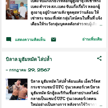
เบตง จับแก๊งเรี่ยไรหลอกผู้สูงอายุให้เช่าพระ
และครอบครัว ณ บ้านเลขที่ 169/7 หมู่ที่ 8
เบตง ตำรวจ สภ.เบตง จับแก๊งเรี่ยไร หลอกผู้
ต.มะขามเตี้ย อ.เมือง จ.สุราษฎร์ธานี
สูงอายุ อยู่บ้านตามลัง พูดคุยหว่านล้อม ให้
จ.สุราษฎร์ธานี โดยมีนางสาวชลลดา ชนะ
เช่าพระ ขณะที่เฟส กลุ่มไลน์คนในพื้นที่ แจ้ง
ศรีรัตนกุล พัฒนาสังคมและความมั่นคงของ
เตือนให้ระวังกลุ่มบุคคลดังกล่าว พบผู้เสีย
มนุษย์จังหวัดสุราษฎร์ธานี กล่าวรายงาน
หายหลายรายทยอยเข้าแจ้งความ วันที่
วัตถุประสงค์ ของโครงการ ซึ่งโครงการดัง
29 ก.ค.67 พ.ต.อ.จิรวัฒน์ ดูดิง
กล่าวได้รับความร่วมมือ จากเครือข่ายใน
อ่านเพิ่มเติม
แสดงความคิดเห็น
ผกก.สภ.เบตง ได้สั่งการให้ พ.ต.ท.รุสมาน ดี
พื้นที่ อาทิเช่น มหาวิทยาลัยสงขลานครินทร์
นามอ รอง ผกก.สอบสวน พ.ต.ท.พงษ์ศักดิ์
วิทยาเขตสุราษฎร์ธานี องค์การบริหารส่วน
ขุนบันเทิง รอง ผกก.สส. พร้อมเจ้าหน้าที่
ตำบลมะขามเตี้ย โรงพยาบาลส่งเสริมสุข
บิลาล มูฮัมหมัด ไล่ปล้ำ
ตำรวจชุดสืบสวน, ตำรวจ ชุดสายตรวจ (ยูง
ภาพตำบลมะขามเตี้ย ตลอดจนจิตอาสา
ทอง) ออกสืบสวนติดตามกลุ่มบุคคล ที่มา
ประชาชน ในพื้นที่ตำบลมะขามเตี้ย และ
-
กรกฎาคม 29, 2567
เรี่ยไรเงิน ให้เช่าพระ ในเขตเทศบาลเมือง
กำลังพลจากมณฑลทหารบกที่ 45 เป็นกำลัง
เบตง อ.เบตง จ.ยะลา หลังจากที่เมื่อวานนี้ ได้
หลั...
บิลาล มูฮัมหมัด ไล่ปล้ำต้อนแต้ม เอ็ดเวิร์ดส
มีชาวบ้านมาแจ้งความ ลงบันทึกประจำวัน
กระชากแชมป์ UFC รุ่นเวลเตอร์เวต บิลาล
ว่ามีกลุ่มคนมาหลอกผู้สูงอายุที่อยู่บ้านตาม
มูฮัมหมัด นักสู้อเมริกันเชื้อสายปาเลสไตน์
ลำพัง โดยได้มาพูดคุย หว่านล้อม โน้มน้าว
กลายเป็นแชมป์ UFC รุ่นเวลเตอร์เวตคน
จิตใจ ให้หลงเชื่อ และให้เช่าพระ ซึ่งตาม
ใหม่อย่างเป็นทางการ หลังจากใช้วิชาการสู้
เฟสบุ๊ค กลุ่มไลน์ ของพี่น้องชาวเบตง ก็ได้มี