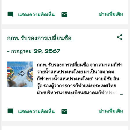
ภาคพื้นดินเป็นฝ่ายเอาชนะคะแนน ลีออน
การแจ้งเตือน ให้คนในพื้นที่อำเภอเบตง
เอ็ดเวิร์ดส นักสู้ชาวอังกฤษเชื้อสายจาเมกา
และพื้นที่ใกล้เคียง ระวังกลุ่มบุคคลเหล่านี้
อ่านเพิ่มเติม
แสดงความคิดเห็น
ไปได้อย่างเป็นเอกฉันท์ ในคู่เอกของศึก
เจ้าหน้าที่ตำรวจ ชุดสืบสวน สภ.เบตง จึงได้
UFC 304 : EDWARDS VS
ตรวจสอบ ดูกล้องวงจรปิดในพื้นที่จนทราบ
MUHAMMAD 2 ณ สังเวียน Co-op
ว่า กลุ่มบุคลดังกล่าว ใช้รถยนต์กระบะ ยี...
กกท. รับรองการเปลี่ยนชื่อ
Live ,เมืองแมนเชสเตอร์ ,สหราช
อาณาจักร ช่วงเช้าวันอาทิตย์ที่ 28
-
กรกฎาคม 29, 2567
กรกฎาคม ที่ผ่านมา คู่เอกของรายการ
เป็นการป้องกันแชมป์รุ่นเวลเตอร์เวตครั้งที่
กกท. รับรองการเปลี่ยนชื่อ จาก สมาคมกีฬา
3 ของ ลีออน เอ็ดเวิร์ดส เจ้าของตำแหน่ง
ว่ายน้ำแห่งประเทศไทย มาเป็น "สมาคม
ชาวอังกฤษเชื้อสายจาเมกา วัย 32 ปี ดวลกับ
กีฬาทางน้ำแห่งประเทศไทย" นายมีชัย อิน
บิลาล มูฮัมหมัด ผู้ท้าชิงเปิดฉากยกแรกเป็น
วู๊ด รองผู้ว่าการการกีฬาแห่งประเทศไทย
บิลาล มูฮัมเหม็ด ที่ได้เทคดาวน์อย่างรวดเร็ว
ฝ่ายบริหารนายทะเบียนสมาคมกีฬาประจำ
ก่อนที่แชมป์โลกอย่าง ลีออน เอ็ดเวิร์ดส จะ
กรุงเทพมหานคร ชี้แจงถึงเรื่องการจด
ดิ้นหลุดออกมาสู้วงนอกตามเกมของตัวเอง
ทะเบียนแก้ไขข้อบังคับสมาคมกีฬาทางน้ำ
อย่างไรก็ตามช่วงปลายยกดันมาโดน บิลาล
อ่านเพิ่มเติม
แสดงความคิดเห็น
แห่งประเทศไทย พ.ศ.2567 ตามหนังสือที่
จับเทคดาวน์ส่งท้ายก่อนหมดยก เข้าสู่ยกที่ 2
อ้างอิง สมาคมกีฬาทางน้ำแห่งประเทศไทย
บิลาล มาแผนเดิม เปิดเกมได้อย่างดุดัน โดย
ได้ยื่นคำขอจดทะเบียนแก้ไขหรือเพิ่มเติมข้อ
ได้ทั้งเทคดาวน์และสแลมใส่ เอ็ดเวิร์ดส