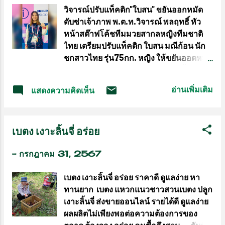
วิจารณ์ปรับแท็คติก"ใบสน" ขยันออกหมัด
า
ดับซ่าเจ้าภาพ พ.ต.ท.วิจารณ์ พลฤทธิ์ หัว
ม
หน้าสต๊าฟโค้ชทีมมวยสากลหญิงทีมชาติ
ไทย เตรียมปรับแท็คติก ใบสน มณีก้อน นัก
ชกสาวไทย รุ่น75กก. หญิง ให้ขยันออดหมัด
ให้มาก ในการพบ ดาวินา มิเชล กำปั้นเจ้า
ภาพ ฝรั่งเศส เจ้าของดีกรีเหรียญทองแดงชิง
อ่านเพิ่มเติม
แสดงความคิดเห็น
แชมป์โลกปี 2022 ในคืนนี้
เวลา22.20น.ตามเวลาไทย ศึกมวยสากล
โอลิมปิกเกมส์2024 ที่กรุงปารีส ประเทศ
เบตง เงาะลิ้นจี่ อร่อย
ฝรั่งเศส ความเคลื่อนไหวทีมมวยสากลทีม
ชาติไทยชุดโอลิมปิคเกมส์ 2024 เพื่อเข้า
-
กรกฎาคม 31, 2567
ร่วมมหกรรมกีฬาโอลิมปิคเกมส์2024 ที่
กรุงปารีส ประเทศฝรั่งเศส
เบตง เงาะลิ้นจี่ อร่อย ราคาดี ดูแลง่าย หา
ระหว่าง26ก.ค.-11ส.ค.นี้ ล่าสุดเมื่อช่วงเช้า
ทานยาก เบตง แหวกแนวชาวสวนเบตง ปลูก
วันนี้(31ก.ค.)ทีมมวยสากลทีมชาติไทยทั้ง
เงาะลิ้นจี่ ส่งขายออนไลน์ รายได้ดี ดูแลง่าย
ชาย-หญิง ยังคงปักหลักฝึกซ้อมอยู่ภายใน
ผลผลิตไม่เพียงพอต่อความต้องการของ
บริเวณหมู่บ้านนักกีฬา โดยมีพ.ต.ท.วิจารณ์