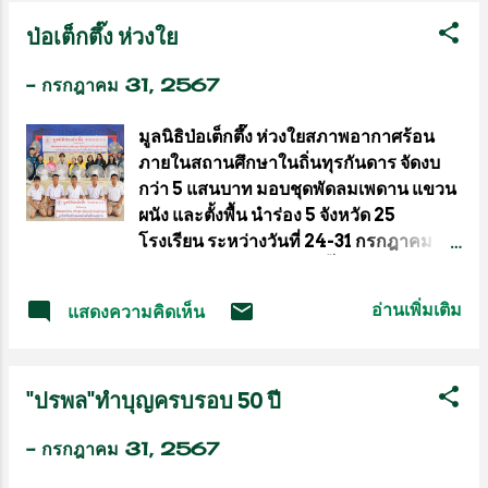
สนามอาดิดาส อารีน่า (Adidas Arena)
กว่า แต่ น.ส.สุนีพร เหล่าวิวัฒน์เกษม หรือ
ป่อเต็กตึ๊ง ห่วงใย
ในกรุงปารีส ประเทศฝรั่งเศส เมื่อวันอังคาร
คุณขวัญ ซึ่งมีสวนอยู่ที่บ้าน ...
ที่ 30 ก.ค.67 ที่ผ่านมา เป็นการแข่งขันใน
-
กรกฎาคม 31, 2567
รอบแบ่งกลุ่ม แมตช์สุดท้าย ประเภทชายคู่
รอบแบ่งกลุ่ม กลุ่มบี "เอ็ม" สุภัค จอมเกาะ
มูลนิธิป่อเต็กตึ๊ง ห่วงใยสภาพอากาศร้อน
กับ "สกาย" กิตินุพงษ์ เกตุเรน คู่มืออันดับ 24
ภายในสถานศึกษาในถิ่นทุรกันดาร จัดงบ
ของโลก พบกับ คู่แชมป์โลกอย่าง คัง มินฮุก
กว่า 5 แสนบาท มอบชุดพัดลมเพดาน แขวน
กับ โซว ซอนแจ คู่มืออันดับ 4 ของรายการ
ผนัง และตั้งพื้น นำร่อง 5 จังหวัด 25
คู่มืออันดับ 4 ของโลกจากเกาหลีใต้ เกม
โรงเรียน ระหว่างวันที่ 24-31 กรกฎาคม
แรก คู่เกาหลีใต้ เล่นเกมบุกใส่ได้เน้นๆ และ
พ.ศ. 2567 มูลนิธิป่อเต็กตึ๊ง โดย นายวิเชียร
แม่นยำกว่าตลอดทั้งเกมเอาชนะไปได้ก่อนที่
เตชะไพบูลย์ ประธานกรรมการ ห่วงใย
21-16 เกมสอง คู่เกาหลีใต้ เป็นฝ่ายเดินเกม
อ่านเพิ่มเติม
แสดงความคิดเห็น
นักเรียน ครู และบุคลากรในสถานศึกษาถิ่น
รุกได้เหนือกว่าเช่นเคย และ รักษามาตรฐาน
ทุรกันดารที่ขาดแคลนพัดลม จึงมอบหมาย
การเล่นได้ยอดเยี่ยม แม้คู่เอ็ม กับ สกายจะ
คณะกรรมการมูลนิธิฯ นำโดย นายสุรพงศ์
พยายามสู้แต่ต้านทานความแกร่งไม...
"ปรพล"ทำบุญครบรอบ 50 ปี
เสรฐภักดี กรรมการและรองเหรัญญิก และ
นายชูเดช เตชะไพบูลย์ ผู้ช่วยกรรมการฯ
-
กรกฎาคม 31, 2567
ดำเนินการโครงการ พัดลมคลายร้อน สร้าง
สุข เพื่อน้องถิ่นทุรกันดาร (นำร่อง) จัดทีม