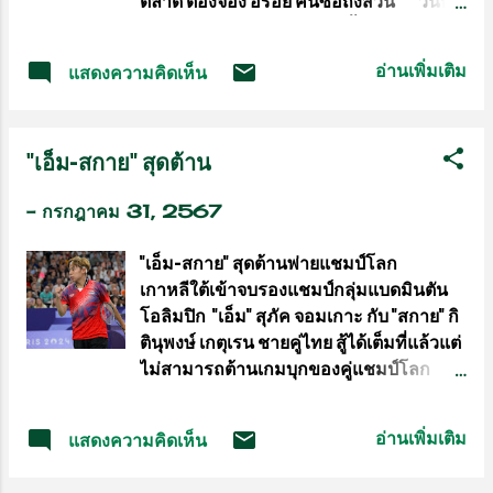
ตลาด ต้องจอง อร่อย คนซื้อถึงสวน วันที่
พลฤทธิ์ หัวหน้าสต๊าฟโค้ชทีมมวยสากล
30 ม.ค.67 ช่วงฤดูผลไม้ ในพื้นที่อำเภอ
หญิงทีมชาติไทย ดูแลอย่างใกล้ชิด ให้
เบตง จ.ยะลา มีผลผลิตของผลไม้หลากหลาย
ทบทวนการฟุตเวิร์ก ชกลมและการออก
อ่านเพิ่มเติม
แสดงความคิดเห็น
ชนิดและจำนวนมากออกสู่ท้องตลาดทำให้
หมัด โดยคืนนี้มีนักชกสาวไทยลงแข่งขัน
มีล้งมาเปิดรับซื้อผลไม้กว่า 30 ราย และมี
เพียงคู่เดียวในรอบ16คน คือรุ่น75กก.หญิง
นักท่องเที่ยวทั้งชาวไทยและมาเลเซียเดิน
ใบสน มณีก้อน นักชกสาวไทยที่ได้บายใน
"เอ็ม-สกาย" สุดต้าน
ทางเข้ามาท่องเที่ยว หาซื้อผลไม้รับประทาน
รอบแรกพบ ดาวินา มิเชล กำปั้นเจ้าภาพ
เป็นจำนวนมาก ผลไม้ก็มีทั้งทุเรียน มังคุด
ฝรั่งเศส เจ้าของดีกรีเหรียญทองแดงชิง
-
กรกฎาคม 31, 2567
เงาะ ทำให้บรรยากาศในพื้นที่อำเภอเบตง
แชมป์โลกปี 2022 ในคืนนี้เวลา22.20น.
ทั้งกลางวันกลางคืนก็คึกคัก กลางวันก็จะ
"ที...
"เอ็ม-สกาย" สุดต้านพ่ายแชมป์โลก
เต็มไปด้วยนักท่องเที่ยว กลางคืนตามล้งผล
เกาหลีใต้เข้าจบรองแชมป์กลุ่มแบดมินตัน
ไม้ ก็จะมีพนักงาน ลูกจ้าง ของล้งผลไม้ นำ
โอลิมปิก "เอ็ม" สุภัค จอมเกาะ กับ "สกาย" กิ
ผลไม้ขึ้นรถ เตรียมนำไปส่งตามสถานที่
ตินุพงษ์ เกตุเรน ชายคู่ไทย สู้ได้เต็มที่แล้วแต่
ต่างๆ แต่ยังมีผลไม้อีกชนิดนึง ที่ผลผลิตออก
ไม่สามารถต้านเกมบุกของคู่แชมป์โลก
ในช่วงนี้เหมือนกัน แต่ตามท้องตลาดก็แทบ
อย่าง คัง มินฮุก กับ โซว ซอนแจ จาก
หาซื้อไม่ได้ ตามล้งรับซื้อผลไม้ก็ไม่มี นั้นคือ
เกาหลีใต้พ่ายไป 2 เกมรวด จบอันดับที่ 2
เงาะลิ้นจี่ หรือ เงาะปูลาซัน ชาวสวนผลไม้
อ่านเพิ่มเติม
แสดงความคิดเห็น
ของกลุ่มในศึกโอลิมปิกเกมส์ การแข่งขัน
ในอำเภอเบตง ปลูกกันน้อย ส่วนใหญ่จะปลูก
แบดมินตันมหกรรมโอลิมปิกเกมส์ 2024 ที่
ทุเรียนมากกว่า เพราะคิดว่าได้ราคา กำไรดี