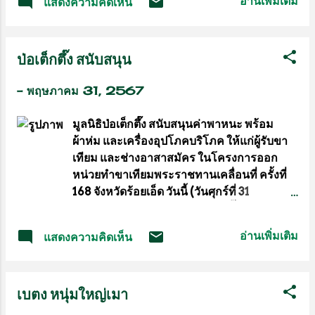
อ่านเพิ่มเติม
แสดงความคิดเห็น
ผลไม้ ไปเลี้ยงน้องๆเด็กนักเรียนศูนย์พัฒนา
มธุรส ดีเสมอ วิทยากรจากกลุ่มนานาไอเดีย
เด็กเล็กเทศบาลกกกุง ต.กกกุง อ.เมืองสรวง
กล่าวว่า การผลิตผ้าพิมพ์ลายหรือ Eco
จ.ร้อยเอ็ด โดยได้รับเกียรติจาก นาย
Print เป็นเทคนิคการผลิตผ้าพิมพ์ลายที่
ป่อเต็กตึ๊ง สนับสนุน
ประมวล พลอาษา นายกเทศมนตรีเทศบาล
กำลังได้รับความนิยมในปัจจุบัน โดยมี
ตำบลกกกุง,นางทองย้อย พานา รองนา
กระบวนการโอนถ่ายสีและลวดลายจาก
-
พฤษภาคม 31, 2567
ยกฯ,นางสาวจินตนา โรแพทย์ หัวหน้าศูนย์
ส่วนของใบ ดอก และผลของพืช ลงบนผืนผ้า
พัฒนาเด็กเล็กฯ พร้อมด้วยคณะครูประจำ
ด้วยวิธีก...
มูลนิธิป่อเต็กตึ๊ง สนับสนุนค่าพาหนะ พร้อม
ศูนย์และน้องๆนักเรียนตัวน้อย รอต้อนรับ
ผ้าห่ม และเครื่องอุปโภคบริโภค ให้แก่ผู้รับขา
คณะพร้อมรับมอบนมและน้ำผลไม้ด้วย
เทียม และช่างอาสาสมัคร ในโครงการออก
บรรยากาศแห่งรอยยิ้ม...
หน่วยทำขาเทียมพระราชทานเคลื่อนที่ ครั้งที่
168 จังหวัดร้อยเอ็ด วันนี้ (วันศุกร์ที่ 31
พฤษภาคม 2567) มูลนิธิป่อเต็กตึ๊ง นำโดย นาย
วิชิต ชินวงศ์วรกุล รองประธานกรรมการ พร้อม
อ่านเพิ่มเติม
แสดงความคิดเห็น
ด้วย นางสาวดวงชุตา ติยะพจนพรกุล ผู้ช่วยผู้
จัดการฝ่ายสังคมสงเคราะห์ ร่วมกับมูลนิธิขา
เทียม ในสมเด็จพระศรีนครินทราบรมราชชนนี
เบตง หนุ่มใหญ่เมา
นำทีมลงพื้นที่ มอบค่าพาหนะ ให้แก่ผู้รับขา
เทียม และ ช่างทำขาเทียมอาสาสมัคร ที่เข้า