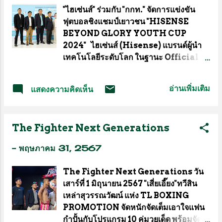
"ไฮเซ่นส์" ร่วมกับ "กกท." จัดการแข่งขัน
า
ฟุตบอลชิงแชมป์เยาวชน "HISENSE
ม
BEYOND GLORY YOUTH CUP
2024" ไฮเซ่นส์ (Hisense) แบรนด์ผู้นำ
เทคโนโลยีระดับโลก ในฐานะ Official
Partner Of UEFA EURO 2024 ร่วมกับ
การกีฬาแห่งประเทศไทย (กกท.) และ
อ่านเพิ่มเติม
แสดงความคิดเห็น
พันธมิตรทางธุรกิจ แถลงจัด "HISENSE
BEYOND GLORY YOUTH CUP
2024" การแข่งขันฟุตบอล 7 คน เยาวชน
The Fighter Next Generations
อายุไม่เกิน 12 ปี ในเขตกรุงเทพมหานคร
จำนวน 32 ทีม ชิงถ้วยเกียรติยศ มุ่งหวัง
-
พฤษภาคม 31, 2567
เยาวชนไทยได้ใช้เวลาว่างให้เป็นประโยชน์
ห่างไกลยาเสพติด พร้อมจุดประกายฝันก้าว
The Fighter Next Generations วัน
สู่นักฟุตบอลอาชีพต่อไป ภายในงานซึ่งจัด
เสาร์ที่ 1 มิถุนายน 2567 "เสี่ยเอี๊ยง"ทวีสิน
ขึ้นที่ห้องประชุมชั้น 25 อาคาร
เหล่าสุวรรณวัฒน์ แห่ง TL BOXING
เฉลิมพระเกียรติ 7 รอบพระชนมพรรษา การ
PROMOTION จัดหนักจัดเต็มเอาใจแฟน
กีฬาแห่งประเทศไทย ได้รับเกียรติจาก นาย
กำปั้นกับโปรแกรม 10 คู่มวยเด็ด พร้อมจัด