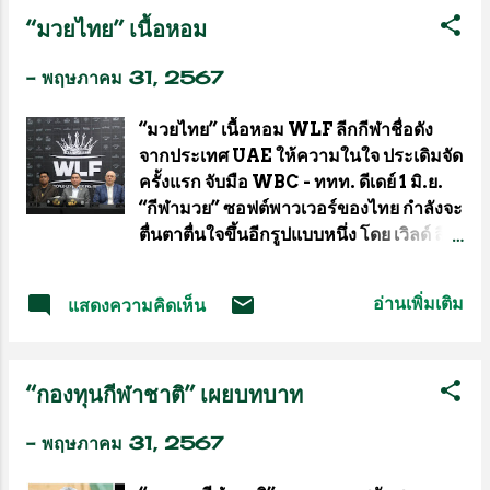
คณะนักธุรกิจจีน ซึ่งเป็นผู้ประกอบการกลุ่ม
รายการนี้ และคู่มวยในรายการที่คัดสรร
“มวยไทย” เนื้อหอม
อุตสาหกรรมอาหาร กว่า 50 คน เข้าร่วม
เพื่อแฟนกำปั้นนำนักชกทุกคู่ที่จะลงทำการ
สัมมนา “ ความร่วมมือทางเศรษฐกิจและ
แข่งขันเข้าตรวจร่างกายและชั่งน้ำหนัก
-
พฤษภาคม 31, 2567
การค้า ระหว่างไทย-จีน (ฝูเจี้ยน)” ร่วมจัด
ก่อนขึ้นชก 1 วัน โดยผลการตรวจร่างกาย
โดย สภาส่งเสริมการค้าระหว่างประเทศ
นักมวยทุกค...
“มวยไทย” เนื้อหอม WLF ลีกกีฬาชื่อดัง
แห่งสาธารณรัฐประชาชนจีน ประจำ
จากประเทศ UAE ให้ความในใจ ประเดิมจัด
มณฑลฝูเจี้ยน (CCPIT-Fujian) และ
ครั้งแรก จับมือ WBC - ททท. ดีเดย์ 1 มิ.ย.
หอการค้าไทย-จีน ภายใต้การสนับสนุนของ
“กีฬามวย” ซอฟต์พาวเวอร์ของไทย กำลังจะ
กรมส่งเสริมการค้าระหว่างประเทศ
ตื่นตาตื่นใจขึ้นอีกรูปแบบหนึ่ง โดย เวิลด์ ลีก
กระทรวงพาณิชย์ แห่งประเทศไทย ซึ่งมีผู้
ออฟ ไฟต์เตอร์ “World League of
เข้าร่วมงานกว่า 120 คน ณ หอประชุมใหญ่
Fighters” (WLF) ผู้จัดรายการกีฬาชั้นนำ
หอการค้าไทย-จีน นาย Lin Wenbin รอง
อ่านเพิ่มเติม
แสดงความคิดเห็น
จากสหรัฐอาหรับเอมิเรดส์ (UAE) ให้ความ
ผู้ว่ามณฑลฝูเจี้ยน กล่าวเปิดสัมมนา ว่าเป้า
สนใจ บรรจุกีฬามวยไทยเข้าในรายการเป็น
หมายการนำคณะผู้ประกอบการของมณฑล
ครั้งแรกของโลก โดยการสนับสนุนจาก
ฝูเจี้ยนเข้าร่วมสัมมนาในครั้งนี้ เพื่อแสวงหา
“กองทุนกีฬาชาติ” เผยบทบาท
ปาล์ม สปอร์ต (Palms Sports) และ UAE
ลู่ทางทางธุรกิจ กระชับมิตรภาพระหว่าง
Warriors สื่อกีฬาชั้นนำในภูมิภาค
ไทย-จีน และขยายโอกาสความร่วมมือแบบ
-
พฤษภาคม 31, 2567
ตะวันออกกลาง บินตรงมาจับมือกับ สภา
win-win มณฑลฝูเจี้ยน เป็นจุ...
มวยโลก มวยไทย (WBC MuayThai)