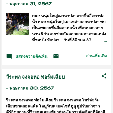
-
พฤษภาคม 31, 2567
ร่วมโครงการออกหน่วยทำขาเทียม
พระราชทานเคลื่อนที่ ครั้งที่ 168 รวม 160 คน
เบตง หนุ่มใหญ่เมาหาปลาตายขึ้นอืดคาท่อ
พร้อมด้วย ผ้าห่ม และเครื่องอุปโภคบริโภค
น้ำ เบตง หนุ่มใหญ่ เมาเหล้าออกหาปลา พบ
จำนวน 200 ชุด ประกอบด้วย ข้าวสาร น้ำมัน
เป็นศพตายขึ้นอืดคาท่อน้ำ เพื่อนบอก หาย
พืช ปลากระป๋อง น้ำปลา ขนม บรรจุถุงผ้าดิบ
นาน 5 วัน เลยช่วยกันออกตามหาตามแหล่ง
รวมงบประมาณทั้งสิ้น 146,438.50 บาท (หนึ่ง
ที่ชอบไปจับปลา วันที่ 30 พ.ค.67
แสนสี่หมื่นหกพันสี่ร้อยสามสิบแปดบาทห้าสิบ
ร.ต.อ.สมพร สุขอนันต์ พนักงานสอบสวน
สตางค์) โดยมี นายทรงพล ใจกริ่ม ผู้ว่าราชการ
สภ.เบตง ได้รับแจ้ง พบศพผู้เสียชีวิตอยู่ในท่อ
จังหวัดร้อยเอ็ด เป็นประธานในพิธี พร้อมด้วย
อ่านเพิ่มเติม
แสดงความคิดเห็น
น้ำ บริเวณ กม.2 ถ.สาย 410 ยะลา-เบตง
ร้อยเอก นายแพทย์ภูรีวรรธน์ โชคเกิด รอง
ต.เบตง อ.เบตง จ.ยะลา จึงรีบรุดไปที่เกิดเหตุ
เลขาธิการมูลนิธิขาเทียมฯ และคณะกรรมการ
พร้อม พ.ต.ท.ทศพล พลอยงาม รอง ผกก.ป.
มูลนิธิขาเทียมฯ ร่วมในพิธี ณ บริเวณหอ...
วีระพล จงจอหอ ฟอร์มเฉียบ
พ.ต.ท.มนพ ดำแดง สว.สส. พ.ต.ท.ศักดิ์ระพี
วุฒิศักดิ์ สว.สอบสวน เจ้าหน้าที่ตำรวจ
-
พฤษภาคม 30, 2567
แพทย์ พยาบาล และอาสาสมัครกู้ภัยสว่าง
เบตงธรรมสถาน ที่เกิดเหตุอยู่ริมถนนตรง
วีระพล จงจอหอ ฟอร์มเฉียบ วีระพล จงจอหอ โชว์ฟอร์ม
ข้ามสำนักงานขนส่งจังหวัดยะลา สาขา
เฉียบขาดถอนแค้น โอมูร์เบค เบคไซด์ อูลู คู่ปรับเก่าจาก
เบตง พบชาวบ้านจำนวนมากกำลังยืนมุงดู
คีร์กิซสถาน ที่วีระพลเคยแพ้มาก่อนในการคัดเลือกที่อิตาลี
มองลงไปบริเวณ แอ่งน้ำข้างทาง ซึ่งลึกลง