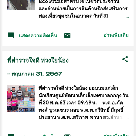
Eco Print สำหรับใช้ในชีวิตประจำวัน
ที่ได้รับไปปรับใช้เป็นแนวทางในการพัฒนา
และจำหน่ายเป็นการสินค้าหรือส่งเสริมการ
อาชีพทางเลือกของตน เพิ่มรายได้ให้แก่
ท่องเที่ยวชุมชนในอนาคต วันที่ 31
ตนเองและครอบครัว โดยมีสมาชิกกลุ่มสตรี
พฤษภาคม 2567 ที่ทำการชุมชนจาเราะกา
ชุมชนจาเราะกางาและชุมชนใกล้เคียงเข้า
งา อ.เบตง จ.ยะลา นายอาลี ดูดิง รองนายก
อ่านเพิ่มเติม
แสดงความคิดเห็น
ร่วมโครงการ จำนวน 40 คน และได้รับการ
เทศมนตรีเมืองเบตง เป็นประธานเปิด
สนับสนุนวิทยากรจากกลุ่มนานาไอเดีย นาง
โครงการฝึกอบรมอาชีพให้แก่เยาวชนและ
มธุรส ดีเสมอ วิทยากรจากกลุ่มนานาไอเดีย
ประชาชนในเขตเทศบาล หลักสูตรการทำ
กล่าวว่า การผลิตผ้าพิมพ์ลายหรือ Eco
พี่ตำรวจใจดี ห่วงใยน้อง
พิมพ์ลายผ้า หรือ Eco Print เพื่อเสริม
Print เป็นเทคนิคการผลิตผ้าพิมพ์ลายที่
สร้างความรู้ ทักษะ และประสบการณ์ใน
กำลังได้รับความนิยมในปัจจุบัน โดยมี
-
พฤษภาคม 31, 2567
การประกอบอาชีพทางเลือกให้แก่เยาวชน
กระบวนการโอนถ่ายสีและลวดลายจาก
และประชาชนในเขตเทศบาล ตลอดจนเพื่อ
ส่วนของใบ...
พี่ตำรวจใจดี ห่วงใยน้อง มอบนมแก่เด็ก
ส่งเสริมให้เยาวชนและประชาชนนำความรู้
นักเรียนศูนย์พัฒนาเด็กเล็กเทศบาลกกกุง วัน
ที่ได้รับไปปรับใช้เป็นแนวทางในการพัฒนา
ที่ 30 พ.ค.67 เวลา 09.49 น. พ.ต.อ.ภัค
อาชีพทางเลือกของตน เพิ่มรายได้ให้แก่
พงศ์ บูรณชนะ มอบ พ.ต.ท.กวีสิทธิ์ มีฤทธิ์
ตนเองและครอบครัว โดยมีสมาชิกกลุ่มสตรี
ประสาน พ.ต.ท.เสรีภาพ พานา สว.อำนวย
ชุมชนจาเราะกางาและชุมชนใกล้เคียงเข้า
การและเจ้าหน้าที่ตำรวจ สภ.เมืองสรวง
ร่วมโครงการ จำนวน 40 คน และได้รับการ
ภ.จว.ร้อยเอ็ด เป็นตัวแทนเพื่อมอบนม,น้ำ
สนับสนุนวิทยากรจากกลุ่มนานาไอเดีย นาง