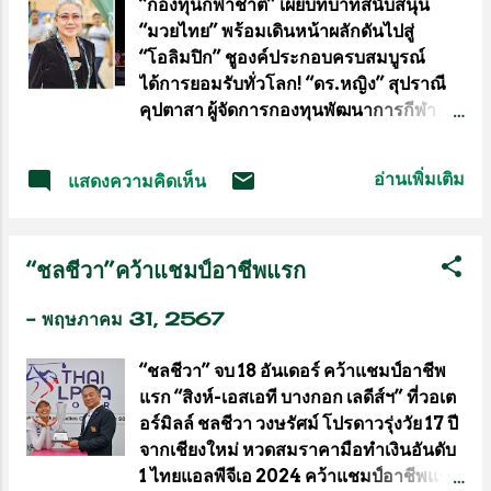
“กองทุนกีฬาชาติ” เผยบทบาทสนับสนุน
และการท่องเที่ยวแห่งประเทศไทย (ททท)
“มวยไทย” พร้อมเดินหน้าผลักดันไปสู่
คัดเลือกสุดยอดนักมวยจากทั่วทุกมุมโลก
“โอลิมปิก” ชูองค์ประกอบครบสมบูรณ์
เข้ารายการชิงเงินรางวัลอันทรงเกียรติอย่าง
ได้การยอมรับทั่วโลก! “ดร.หญิง” สุปราณี
ที่ไม่เคยเกิดขึ้นที่ไหนมาก่อน พร้อมกันนี้ยัง
คุปตาสา ผู้จัดการกองทุนพัฒนาการกีฬา
ผสมผสานการแสดงจากศิลปินชื่อดัง เปิดมินิ
แห่งชาติ หรือ NSDF หนึ่งในกำลังสำคัญ
คอนเสิร์ต เพิ่มสีสันให้ผู้ชมอย่างถึงขีดสุด
ร่วมผลักดันให้มวยไทยไปสู่โอลิมปิก เปิดเผย
ของความมันส์ ที่สนามมวยเวทีลุมพินี ดีเดย์
อ่านเพิ่มเติม
แสดงความคิดเห็น
ว่า ทางกองทุนฯ ได้สนับสนุน “มวยไทย” ทั้ง
1 มิ.ย.67 เมื่อเวลา 12.00 น. วันศุกร์ที่ 31
ในเชิงยุทธศาสตร์ ควบคู่กับการพัฒนาอย่าง
พ.ค.67 ที่ห้องประชุมชั้น 2 สนามมวยเวที
เป็นระบบ เพื่อสร้างมูลค่าทางเศรษฐกิจให้
ลุมพินี มีการแถลงข่าวรายการมวย
“ชลชีวา”คว้าแชมป์อาชีพแรก
กับประเทศ เริ่มทำมาตั้งแต่มวยไทยธรรมดา
“World League of Fighters” (WLF)
มาจนถึง มวยไทย ซอฟต์ พาวเวอร์ (Muay
เวิลด์ ลีก ออฟ ไฟต์เตอร์ ซึ่งเป็นผู้จัดรายการ
-
พฤษภาคม 31, 2567
Thai Soft Power) จนเป็น มวยไทย
กีฬาชั้นน...
ซอฟต์ ดิพโพลเมติก พาวเวอร์ (Muay
“ชลชีวา” จบ 18 อันเดอร์ คว้าแชมป์อาชีพ
Thai Soft Diplomatic Power) คือมี
แรก “สิงห์-เอสเอที บางกอก เลดีส์ฯ” ที่วอเต
การเชื่อมโยงระหว่างประเทศไทยกับ
อร์มิลล์ ชลชีวา วงษรัศม์ โปรดาวรุ่งวัย 17 ปี
อาหรับอย่างเช่นประเทศซาอุดีอาระเบีย ซึ่ง
จากเชียงใหม่ หวดสมราคามือทำเงินอันดับ
ตอนนี้มวยไทยนอกจากจะเป็นกีฬา
1 ไทยแอลพีจีเอ 2024 คว้าแชมป์อาชีพแรก
วัฒนธรรมแล้ว ยังได้การยอมรับเรื่องการ