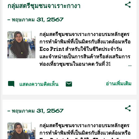
กลุ่มสตรีชุมชนจาเราะกางา
ผบช.น. และ พล.ต.ต.ชรินทร์ โกพัฒน์ตา
อันเดอร์พาร์ 65 จาก 7 เบอร์ดี้ที่หลุม
รอง ผบช.น. ได้มอบนโยบายให้เจ้าหน้าที่
1,3,8,11,13...
-
พฤษภาคม 31, 2567
ตำรวจเร่งรัดติดตามจับกุมผู้ที่ลักลอบ
จำหน่ายบุหรี่ไฟฟ้าอย่างจริงจัง กอง
กลุ่มสตรีชุมชนจาเราะกางาอบรมหลักสูตร
บังคับการสายตรวจและปฏิบัติการพิเศษ
การทำผ้าพิมพ์ที่เป็นมิตรกับสิ่งแวดล้อมหรือ
กองบัญชาการตำรวจนครบาล โดย
Eco Print สำหรับใช้ในชีวิตประจำวัน
พล.ต.ต.วรวิทย์ ญาณจินดา ผบก.สปพ.,
และจำหน่ายเป็นการสินค้าหรือส่งเสริมการ
พ.ต.อ.พิทักษ์ สุทธิกุล, พ.ต.อ.วรศักดิ์ พิสิษฐ
ท่องเที่ยวชุมชนในอนาคต วันที่ 31
บรรณกร, พ.ต.ท.กรกฎ โปชยะวณิช,
พฤษภาคม 2567 ที่ทำการชุมชนจาเราะกา
พ.ต.อ.เด่นหล้า รัตนกิจ, พ.ต.อ.อาวุธ อุดม
งา อ.เบตง จ.ยะลา นายอาลี ดูดิง รองนายก
รัตน์, พ.ต.อ.อภิฌาน สวัสดิบุตร,
อ่านเพิ่มเติม
แสดงความคิดเห็น
เทศมนตรีเมืองเบตง เป็นประธานเปิด
พ.ต.อ.ธนากร อ่อนทองคำ รอง
โครงการฝึกอบรมอาชีพให้แก่เยาวชนและ
ผบก.สปพ.,พ.ต.อ.วสันต์ ธวัชชัยวิรุตษ์
ประชาชนในเขตเทศบาล หลักสูตรการทำ
ผกก.สายตรวจ, พ.ต.ท.คงศักดิ์ ศรีโหร,
พิมพ์ลายผ้า หรือ Eco Print เพื่อเสริม
พ.ต.ท.วสุเทพ ใจอินทร์, พ.ต.ท.ศตวรรษ คน
-
พฤษภาคม 31, 2567
สร้างความรู้ ทักษะ และประสบการณ์ใน
ชุม, พ.ต.ท.ไพบูลย์ สอโส รอง ผกก.สาย
การประกอบอาชีพทางเลือกให้แก่เยาวชน
ตรวจฯ, พ.ต.ท.เชษฐพร บัวจันทร์ สว.ง...
กลุ่มสตรีชุมชนจาเราะกางาอบรมหลักสูตร
และประชาชนในเขตเทศบาล ตลอดจนเพื่อ
การทำผ้าพิมพ์ที่เป็นมิตรกับสิ่งแวดล้อมหรือ
ส่งเสริมให้เยาวชนและประชาชนนำความรู้