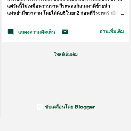
แต่วันนี้ไม่เหมือนวานวาน วีระพลแก้เกมมาดีซ้ายนำ
ไปจากพื้นถนน ประมาณ 2-3 เมตร ด้านล่าง
แม่นยำมีขวาตาม โดยได้นับ8ในยก2 ก่อนที่วีระพลรัวอีกชุด
มีเพื่อนๆผู้สียชีวิต ยืนถือไฟฉายส่องไปในท่อ
จนกรรมการต้องจับอาร์เอสซียก2ให้วีระพล ชนะผ่านเข้า
น้ำที่ลอดผ่านถนน ซึ่งภายในท่อมีศพของ
รอบ8คน ในมวยสากลคัดโอลิมปิก เลค2 เจอกับ โปแลนด์
นายหนูจันทร์ อายุ 50 ปี จ.ยะลา สวมเสื้อยืด
อ่านเพิ่มเติม
แสดงความคิดเห็น
ต่อไป การแข่งขันมวยสากลคัดเลือกโอลิมปิก 2024 เลค2
แขนสั้นสีเขียว กางเกงขาสั้นสีดำ นอนคว่ำ
ที่อินดอร์สเตเดี้ยม หัวหมาก ซึ่งเป็นวันที่เจ็ดของการแข่งขัน
หน้าเสียชีวิต อาสาสมัครกู้ภัยได้ลงไปนำ
มีนักชกไทยขึ้นทำการแข่งขัน 2ราย โดยรอบบ่ายเริ่มคู่แรก
ร่างผู้เสียชีวิตออกจากท่อ แต่ก็เป็นไปด้วย
โพสต์เพิ่มเติม
เวลา13.00น. รุ่น80กก. “เกมส์”วีระพล จงจอหอ นักชกไทย
ความยากลำบาก เพร...
เจอกับ โอมูร์เบค เบคไซด์ อูลู นักชกชาวคีร์กิซสถาน วัย24ปี
ซึ่งเคยชนะ วีรพล มาแล้วในการแข่งขันคัดเลือกโอลิมปิก
สนามแรก ที่อิตาลี เมื่อวันที่ 8 มีนาคม ที่ผ่านมา นัดนี้จึงถือ
เป็นนัดล้างตาก็ว่าได้ ยกแรก วีระพลช่วงยาวกว่าพยายาม
ใช้หมัดแย็ปซ้ายให้เป็นประโยชน์ ขณะที่ โอมูร์เบคเดิน
เข้าหามีซ้ายนำเช่นกัน แต่ช่วงสั้นกว่า วีระพลซ้ายเข้าเป้า
ออกได้ดีกว่ามีขวาตามเน้นๆ กองเชียร์เฮลั่น โอมูร์เบคเดิน
ขับเคลื่อนโดย Blogger
เร็วขึ้นเน้นซ้ายตอบโต้ส...