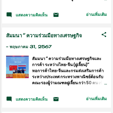
สุรศักดิ์ เกิดจันทึก รองผู้ว่าการ ฝ่ายกีฬาเป็น
ให้ดาวรุ่งชาวฝรั่งเศส จูเลียโน่ ฟานโตเน่ ขึ้น
เลิศและวิทยาศาสตร์การกีฬา การกีฬาแห่ง
ชิงเข็มขัดรุ่นแบนตั้มเวท WBA ASIA
ประเทศไทย (กกท.) และ มิส.คลาร่า ชาง
อ่านเพิ่มเติม
แสดงความคิดเห็น
CHAMPIONSHIP TITLE กับเจ้าของ
(Clara Chang) กรรมการผู้จัดการ บริษัท
เข็มขัดชาวไทย ดัง ยุทธพงศ์ ทองดี ที่เวที
ไฮเซ่นส์ อินเตอร์เนชั่นแนล (ประเทศไทย)
มวยชั่วคราว RCA Plaza รัชดาภิเษก
จำกัด ร่วมแถลงรายละเอียดโครงการฯ ร่วม
สัมมนา “ ความร่วมมือทางเศรษฐกิจ
ถ่ายทอดสด Workpoint TV เวลา 14.00
ด้วย นายฉันท์ชาย พันธุฟัก ผู้อำนวยการฝ่าย
น. - 15.45 น. วันนี้ (31 พ.ค.67) ที่ Mirin
การขาย และการตลาด บริษัท ไฮเซ่นส์
-
พฤษภาคม 31, 2567
Club รัชดาภิเษก 20 พ่อค้ากำปั้นที่จะลง
อินเตอร์เนชั่นแนล (ประเทศไ...
แข่งขันในรายการมวยสากลอาชีพคุณภาพ
สัมมนา “ ความร่วมมือทางเศรษฐกิจและ
ล้นจอ The Fighfter Next
การค้า ระหว่างไทย-จีน (ฝูเจี้ยน)”
Generations ภายใต้การบริหารงาน
หอการค้าไทย-จีนและกรมส่งเสริมการค้า
ของ"เสี่ยเอี๊ยง" ทวีสิน เหล่าสุวรรณวัฒน์ แห่ง
ระหว่างประเทศ กระทรวงพาณิชย์ต้อนรับ
TL BOXING PROMOTION จัดชิง
คณะรองผู้ว่ามณฑลฝูเจี้ยน กว่า 50 คน เข้า
แชมป์แบนตั้มเวท WBA ASIA
ร่วมงานสัมมนาความร่วมมือทางเศรษฐกิจ
CHAMPIONSHIP TITLE ระหว่าง
และการค้าระหว่าง ไทยและจีน (มณฑลฝู
เจ้าของเข็มขัดชาวไทย ดัง ยุทธพงศ์ ทองดี
อ่านเพิ่มเติม
แสดงความคิดเห็น
เจี้ยน) เมื่อวันที่ 30 พฤษภาคม 2567 นาย
ป้องกันเข็มขัดกับผู้ท้าชิงชาวฝรั่งเศส จูเลีย
Lin Wenbin รองผู้ว่ามณฑลฝูเจี้ยน นำ
โน่ ฟานโตเน่ ที่แจ้งเกิดมากับการชกใน