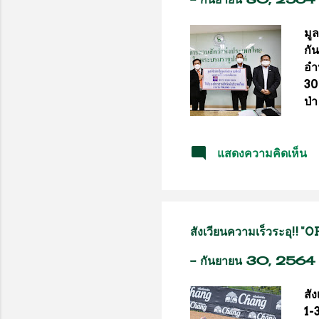
ถอ
ที..
มูล
กั
อำ
30
ป่
ปร
สั
แสดงความคิดเห็น
สั
จา
กั
ช่
ชว
สังเวียนความเร็วระอุ!!
แห
ป่
-
กันยายน 30, 2564
ยั
สั
1-