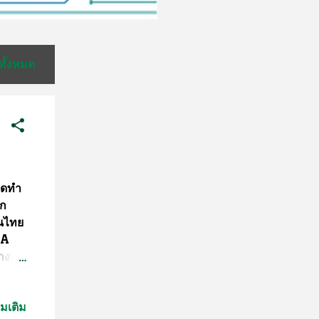
ทั้งหมด
รดทำ
ก
คนไทย
DNA
งที่
ยากพา
นก็
่มเติม
ด