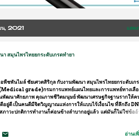
ายน, 2021
แสดง
ัฒนา สมุนไพรไทยยกระดับเกรดทำยา
อพืชพันไมล์ ชัยเศวตสิริกุล กับงานพัฒนา สมุนไพรไทยยกระดับเก
(Medical grade)กรมการแพทย์แผนไทยและการแพทย์ทางเลือ
นพัฒนาศักยภาพ คุณภาพชีวิตมนุษย์ พัฒนาเศรษฐกิจฐานรากให้
นดีอยู่ดี เป็นคนดีมีจิตวิญญาณแห่งการให้แบบไร้เงื่อนไข ที่ลึกถึง 
สภาวะปกติการทำงานก็ค่อนข้างลำบากอยู่แล้ว แต่มันก็ไม่ใช่ข้ออ้า
หยุดขับเคลื่อน มันเป็นหน้าที่หลักของนักพัฒนา ที่มีจิตวิญญาณ อ
ทยให้พึ่งพาตนเองให้ได้มากที่สุด และเร็วที่สุด คนไทยยืนได้เอง นั่
อ่านเพิ
ายถึงคนไทยเข้มแข็งขึ้น ทั้งด้านเศรษฐกิจฐานราก ทั้งแนวความคิ