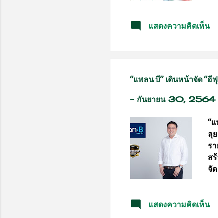
มาด
พ.ย
แสดงความคิดเห็น
ใน
คั
เอ
ก.
เก
“แพลน บี” เดินหน้าจัด “อี
เพ
ตา
-
กันยายน 30, 2564
“แ
ลุ
ราย
สร
จั
เป
ธัน
แสดงความคิดเห็น
กั
ปอ