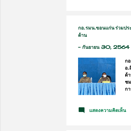
สร้
นั
มั
แพ
กอ.รมน.ขอนแก่น ร่วมประ
โร
ด้าน
อ่
เลย
-
กันยายน 30, 2564
กอ
อ.
ด้
ชม
กา
ติ
ติ
แสดงความคิดเห็น
มั่
ขอ
กา