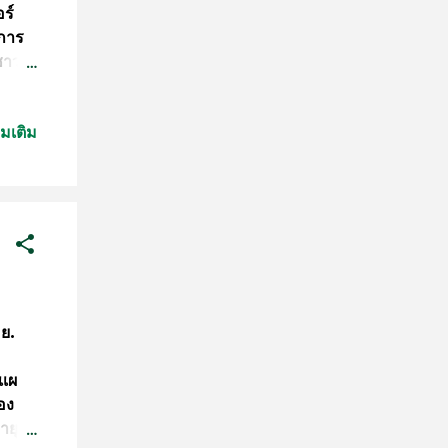
อร์
ยการ
ชาว
ังเปิด
ต์ทาง
่มเติม
 เดิน
แนล
้น
ส่ง
์
 "ผม
องทีม
.ย.
เเผ
อง
ายุ