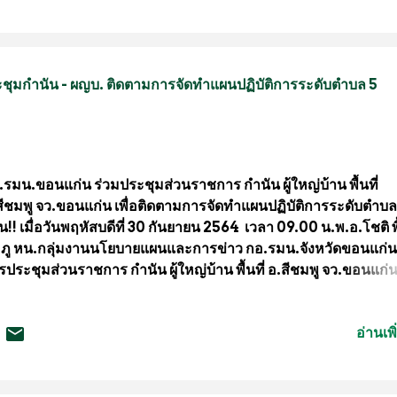
างสรร มุมมอง ทัศนคติ ทัศนวิศัยกว้างไกล รู้จักแบ่งปันเป็นผู้ให้มาก
่นคือความสุขของคนไทยก็มากขึ้น มีความมั่นคงทางเศรษฐกิจ คว
่นคงทางอาหารที่ไม่อาบยาพิษ ความมั่นคงทางยาสมุนไพร เพื่อทาง
ทย์ที่ได้มาตรฐานการทำยา แบบไร้สารพิษ และในสภาวะสถาณกา
ชุมกำนัน - ผญบ. ติดตามการจัดทำแผนปฏิบัติการระดับตำบล 5
คระบาด โควิด-19 การทำงาน การเดินทาง ลงพื้นที่ เป็นเรื่องละเอีย
อน และต้องระมัดระวังมากกว่าเดิมหลายเท่านัก แต่หยุดได้ไหม? ตอ
ว่า “ไม่” ชีวิตทุกชีวิตยังต้องเ...
.รมน.ขอนแก่น ร่วมประชุมส่วนราชการ กำนัน ผู้ใหญ่บ้าน พื้นที่
สีชมพู จว.ขอนแก่น เพื่อติดตามการจัดทำแผนปฏิบัติการระดับตำบล
าน!! เมื่อวันพฤหัสบดีที่ 30 กันยายน 2564 เวลา 09.00 น.พ.อ.โชติ พ
ภู หน.กลุ่มงานนโยบายแผนและการข่าว กอ.รมน.จังหวัดขอนแก่น 
รประชุมส่วนราชการ กำนัน ผู้ใหญ่บ้าน พื้นที่ อ.สีชมพู จว.ขอนแก่น 
ดตามการจัดทำแผนปฏิบัติการระดับตำบล 5 ด้าน ตามโครงการกำกั
ดตาม และ ประเมินผล ภายใต้งานบริหารจัดการขับเคลื่อนแผนงาน
อ่านเพิ
นคง มั่งคั่ง ยังยืน ณ หอประชุม โรงเรียนสีชมพูศึกษา อำเภอสีชมพู จั
นแก่น โดยมี นายปรัตถกร บุสาวรรณกร นายอำเภอสีชมพู เป็นปร
รประชุม ทั้งนี้ได้รับความร่วมมือจากส่วนราชการ กำนัน ผู้ใหญ่บ้