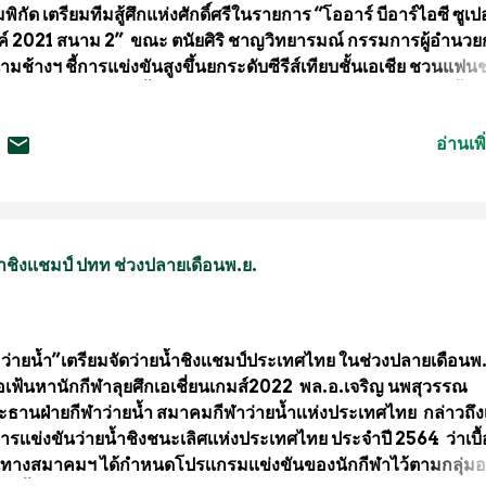
มพิกัด เตรียมทีมสู้ศึกแห่งศักดิ์ศรีในรายการ “โออาร์ บีอาร์ไอซี ซูเป
ค์ 2021 สนาม 2” ขณะ ตนัยศิริ ชาญวิทยารมณ์ กรรมการผู้อำนว
ามช้างฯ ชี้การแข่งขันสูงขึ้นยกระดับซีรีส์เทียบชั้นเอเชีย ชวนแฟน
ยลุ้นเกมส์ความเร็วชั้นนำของบ้านเราที่ สนามช้างฯ สุดสัปดาห์นี้ หล
กดวลความเร็วสนามแรกไปเมื่อ 2 สัปดาห์ที่ผ่านมา ศึกจักรยานยน
อ่านเพิ
ียบชิงแชมป์ประเทศไทย รายการ โออาร์ บีอาร์ไอซี ซูเปอร์ไบค์ 2021
าสนามที่ 2 ระหว่างวันที่ 1-3 ตุลาคมนี้ ที่ สนามช้าง อินเตอร์เนชั่น
อร์กิต จ.บุรีรัมย์ ภายใต้มาตรการทางสาธารณสุข โดยสถานการณ์ลุ
มป์ประจำปีเข้มข้นขึ้นอย่างมาก จากการที่ทีมยักษ์ใหญ่ระดับเอเชีย 
น์อัพชุดใหญ่ลงล่าความสำเร็จในในปีนี้ นายตนัยศิริ ชาญวิทยารมณ
้ำชิงเเชมป์ ปทท ช่วงปลายเดือนพ.ย.
รมการผู้อำนวยการ สนามช้าง อินเตอร์เนชั่นแนล เซอร์กิต กล่าวว่า
งว่าปีนี้เราจะได้เห็นพัฒนาการที่ก้าวกระโดดมาก ในแง่คุณภาพข
เข้าร่วมการแข่งขัน ...
.ว่ายน้ำ”เตรียมจัดว่ายน้ำชิงเเชมป์ประเทศไทย ในช่วงปลายเดือนพ
ื่อเฟ้นหานักกีฬาลุยศึกเอเชี่ยนเกมส์2022 พล.อ.เจริญ นพสุวรรณ
ะธานฝ่ายกีฬาว่ายน้ำ สมาคมกีฬาว่ายน้ำเเห่งประเทศไทย กล่าวถึง
ารเเข่งขันว่ายน้ำชิงชนะเลิศเเห่งประเทศไทย ประจำปี 2564 ว่าเบื้
นทางสมาคมฯ ได้กำหนดโปรเเกรมเเข่งขันของนักกีฬาไว้ตามกลุ่มอ