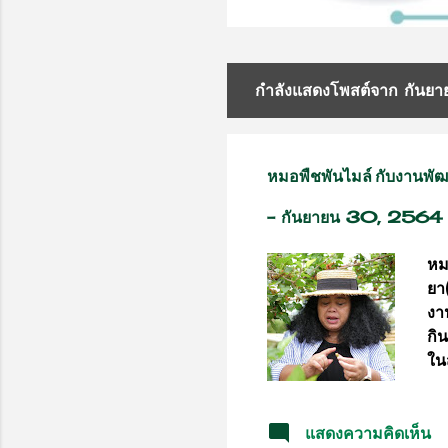
กำลังแสดงโพสต์จาก กันย
บ
ท
ค
หมอพืชพันไมล์ กับงานพ
ว
-
กันยายน 30, 2564
า
หม
ยา
ม
งา
กิ
ใน
จะ
คนไ
แสดงความคิดเห็น
หม