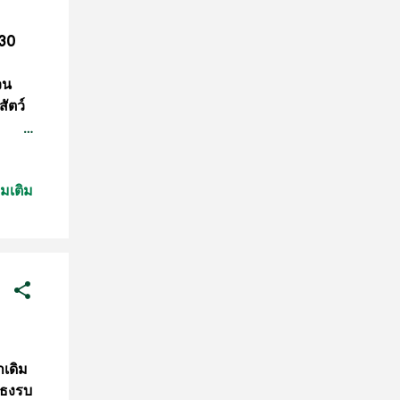
ัน
(30
วน
ัตว์
วน
ารสวน
่มเติม
ได้
ที่ 1
าร
ชิญ
ั้ง 6
ัตว์
านี้
าเดิม
ักธงรบ