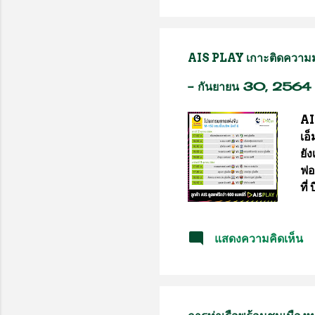
อา
Me
แล
AIS PLAY เกาะติดความมัน
ท์
คร
-
กันยายน 30, 2564
ไป
AI
เอ
ยัง
ฟอ
ที่
รับ
จ่า
แสดงความคิดเห็น
สะ
PL
ทั
“จ
ชนะ