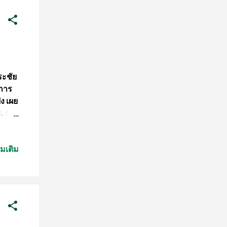
ระชัย
มการ
ง เผย
 กับ
กกรณี
.อ.วิ
่มเติม
ารที่
ีหมาย
กถอน
นขณะ
เพิก