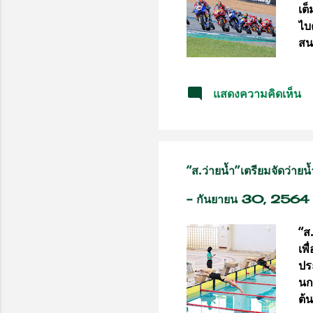
เต็
ไบ
สน
ไท
ฉา
แสดงความคิดเห็น
เร
หน้
เซ
แช
ไล
“ส.ว่ายน้ำ”เตรียมจัดว่ายน
กร
มอ
-
กันยายน 30, 2564
ที่
“ส
เพ
ปร
นก
ต้