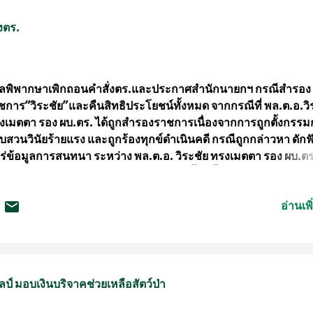
้นที่เป็นอย่างดี ผลการดำเนินการเป็นไปด้วยความเรียบร้อย
ระชาสัมพันธ์ กอ.รมน.จว.ขอนแก่น!!
งตร.
ลพิพากษาเพิกถอนคำสั่งตร.และประกาศสำนักนายกฯ กรณีสำรอง
ชการ“วิระชัย”และคืนสิทธิประโยชน์ทั้งหมด จากกรณีที่ พล.ต.อ.วิ
งเมตตา รอง ผบ.ตร. ได้ถูกสำรองราชการเนื่องจากการถูกตั้งกรร
บสวนวินัยร้ายแรง และถูกร้องทุกข์ดำเนินคดี กรณีถูกกล่าวหา ดักฟั
ร่ข้อมูลการสนทนา ระหว่าง พล.ต.อ. วิระชัย ทรงเมตตา รอง ผบ.ตร.
.ต.อ.จักรทิพย์ ชัยจินดา ผบ.ตร. (ในขณะนั้น) ตั้งแต่ต้นปี 2563 จา
 คนร้ายยิงรถ พล.ต.ท.สุรเชษฐ์ หักพาล ผู้ช่วย ผบ.ตร. และต่อมา พล.ต
อ่านเพิ
ชัย ได้ยื่นฟ้องต่อศาลปกครองกลางเพื่อให้เพิกถอนคำสั่งสำรองราชก
่ชอบด้วยกฎหมาย และประกาศสำนักนายกรัฐมนตรี ล่าสุดวันที่ 30
ย.64 ผู้สื่อข่าวรายงานว่า ศาลปกครองกลาง ได้อ่านคำพิพากษาคด
ขดําที่ บ.438/2563 คดีหมายเลขแดงที่ บ.222/2564 พิพากษาเพิ
สั่งของ พล.ต.อ.จักรทิพย์ ชัยจินดา ผู้บัญชาการตำรวจแห่งชาติ ใ
ิลป์ มอบเงินบริจาคช่วยเหลือสัตว์ป่า
้น) ตามคำสั่งสำนักงานตำรวจแห่งชาติ ที่ 387/2563 ลงวันที่ 29
กฎาคม 2563 ที่ให้ พล.ต.อ.วิระชัย ทรงเมตตา สํารองราชการ และ