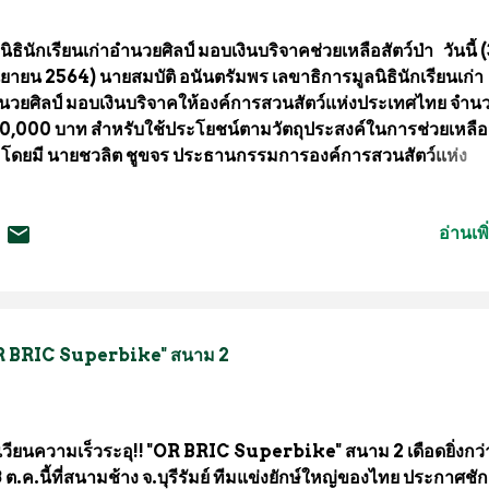
นประกาศของนายกรัฐมนตรี ตามประกาศสำนักนายกรัฐมนตรี ลงว
.
นิธินักเรียนเก่าอำนวยศิลป์ มอบเงินบริจาคช่วยเหลือสัตว์ป่า วันนี้ 
นยายน 2564) นายสมบัติ อนันตรัมพร เลขาธิการมูลนิธินักเรียนเก่า
นวยศิลป์ มอบเงินบริจาคให้องค์การสวนสัตว์แห่งประเทศไทย จำน
0,000 บาท สำหรับใช้ประโยชน์ตามวัตถุประสงค์ในการช่วยเหลือส
า โดยมี นายชวลิต ชูขจร ประธานกรรมการองค์การสวนสัตว์แห่ง
ะเทศไทย พร้อมด้วย นายอรรถพร ศรีเหรัญ ผู้อำนวยการองค์การส
ตว์แห่งประเทศไทย และ นางจงกลนี แก้วสด รองผู้อำนวยการองค์ก
อ่านเพิ
ตว์แห่งประเทศไทย เป็นผู้รับมอบ สำหรับเงินบริจาคดังกล่าว เป็นราย
กการจัดงาน Run for Zoo Mini-Half Marathon 2019 เมื่อวัน
นยายน 2562 โดยองค์การสวนสัตว์แห่งประเทศไทยจะนำไปใช้ในก
วยเหลืออุปถัมภ์สัตว์ ต่อไป องค์การสวนสัตว์แห่งประเทศไทย จึงขอเ
นพี่น้องประชาชนร่มแบ่งปันน้ำใจช่วยเหลือสัตว์ป่าภายในสวนสัตว์ท
 "OR BRIC Superbike" สนาม 2
่ง ทั่วประเทศ เพื่อร่วมเป็นส่วนหนึ่งในการดูแลพัฒนาคุณภาพชีวิตส
า ที่ได้รับผลกระทบจากการระบาดของโควิด 19 ซึ่งสัตว์นานาชนิดเหล่
งคงต้องได้รับการดูแลทั้งทางด้านคุณภาพชีวิตสัตว์ แ...
งเวียนความเร็วระอุ!! "OR BRIC Superbike" สนาม 2 เดือดยิ่งกว่
3 ต.ค.นี้ที่สนามช้าง จ.บุรีรัมย์ ทีมแข่งยักษ์ใหญ่ของไทย ประกาศช