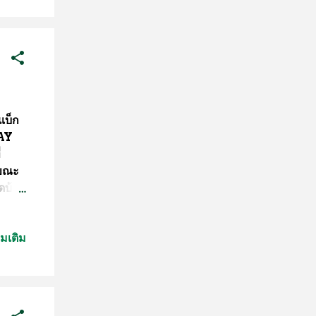
B
021)
คเอา
ณ์
เทศ
แบ็ก
LAY
่
 ขณะ
ิดบ้าน
หน่ง
ดยัง
่มเติม
รคุม
4 นัด
แนน