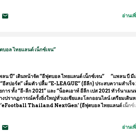
ังนี้ เริ่มจากนักกีฬา กลุ่มที่3 เเละกลุ่มที่4 จะเเข่งขันระหว่างวันที
.64 “ขณะที่กลุ่มที่1เเละกลุ่มที่2 รวมถึงกลุ่มนักกีฬาทั่วไป จะเเข่ง
อ่านเพิ
เดือนถัดไประหว่างวันที่2-5ธ.ค. 64 ซึ่งการเเข่งขันในครั้งนี้จะเป็
ดเลือกตัวนักกีฬาว่ายน้ำ เพื่อเตรียมความพร้อมสำหรับการเเข่งขันก
เชี่ยนเกมส์ 2022 ที่สาธารณรัฐประชาชนจีนเป็นเจ้าภาพ ในช่วงเดื
ย. ปีหน้า “ โดยนักกีฬาว่ายน้ำที่ร่วมเเข่งขัน นอกจากจะถูกกำหนดด
ณฑ์เวลาเเล้ว ยังมีการจำกัดในเรื่องของจำนวนนักกีฬาที่ลงเเข่งขัน
ฟุตบอล ไทยแลนด์ เน็กซ์เจน”
ื่อให้เป็นไปตามมาตรการของ ศบค. ที่เเม้จะเริ่มผ่อนคลายลงมาเเล้ว
ม เเต่ทางสมาคมฯยังคงให้ความสำคัญกับความปลอดภัยมาเป็นลำ.
พลน บี” เดินหน้าจัด “อีฟุตบอล ไทยแลนด์ เน็กซ์เจน” “แพลน บี มีเ
ย “อีสปอร์ต” เต็มตัว ปลื้ม “E-LEAGUE” (อีลีก) ประสบความสำเร็จ
การ ทั้ง “อี-ลีก 2021” และ “น็อคเอาท์ อีลีก เปส 2021 ทัวร์นาเมนท
้างปรากฏการณ์ครั้งยิ่งใหญ่ทั่วเอเชียและโลกออนไลน์ เตรียมเดินห
ด ‘eFootball Thailand NextGen’ (อีฟุตบอล ไทยแลนด์ เน็กซ์
ิดกว้างให้แฟนกีฬาเข้าสู่เส้นทางอีสปอร์ตมืออาชีพ ในเดือนตุลาคม 
วาคม นี้ นายนพชัย หวังรักษ์ ผู้จัดการอาวุโส บริษัท แพลน บี มีเดีย
อ่านเพิ
ด (มหาชน) เปิดเผยว่า “ในปี 2021 นับเป็นอีกปีความสำเร็จของตลาด
ร์ตในประเทศไทย โดยเฉพาะการแข่งขันอีสปอร์ตเกมฟุตบอลระดับ