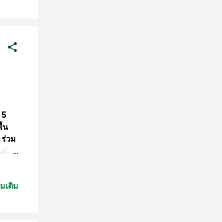
ขึ้น
าม
การ
รณ์
ด
บได้
 5
ื้น
ร่วม
เพื่อ
บ
ตำบล
่มเติม
งหวัด
ะธาน
านใน