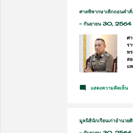
พื
#ป
ศาลพิพากษาเพิกถอนคำสั่
-
กันยายน 30, 2564
ศา
รา
ทร
สอ
แพ
พล
ที่
แสดงความคิดเห็น
ระ
ไม
ก.
เล
คำ
มูลนิธินักเรียนเก่าอำนวยศ
นั
กร
-
กันยายน 30, 2564