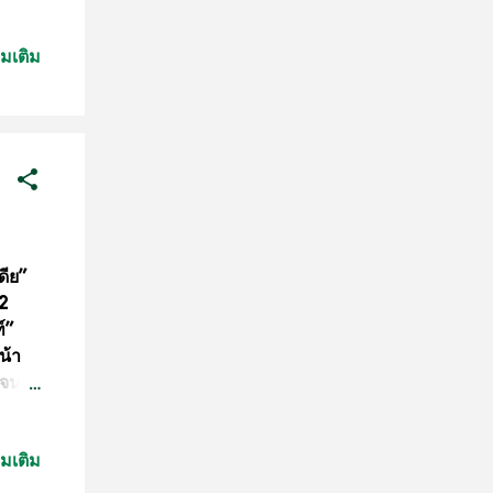
่26-28
ขัน
่มเติม
นการ
ีฬา
อน
้วย
ด้วย
ก็
..
ดีย”
 2
์”
น้า
เจน)
-
 จํา
่มเติม
อีส