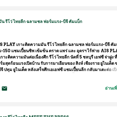
ชีพอย่างรายการ E-LEAGUE (อี-ลีก) ที่ทางแพลน บี มีเดีย (Plan 
dia) จัดการแข่งขัน 2 รายการ คือ ‘E-LEAGUE 2021’ (อี-ลีก 2
ะ ‘Knockout E-LEAGUE PES 2021 TOURNAMENT’ (น็อ
 รีโว่ ไทยลีก ฉลามชล ฟอร์มแรง-บีจี คัมแบ็ก
 อีลีก เปส 2021 ทัวร์นาเมนท์) ที่ประสบความสำเร็จสร้างปรากฏการ
ั้งแรกของการถ่ายทอดสดไปยังต่างแดน ด้วยภาษาของเจ้าของประ
ทั่วทวีปเอเชียและโลกออนไลน์ ทั้ง ญ...
S PLAY เกาะติดความมัน รีโว่ ไทยลีก ฉลามชล ฟอร์มแรง-บีจี คัม
็ม-150 แชมเปี้ยนชิพ เข้มข้น ตราด แพร่ และ อุดรฯ ไร้พ่าย AIS P
เกาะติดความมันต่อเนื่องศึก รีโว่ ไทยลีก นัดที่ 5 ชลบุรี เอฟซี จ่าฝูง ที
ร์มสุดร้อนแรงเปิดบ้าน รับการมาเยือนของ สิงห์ เชียงราย ยูไนเต็ด
 บีจี ปทุม ยูไนเต็ด หลังเสร็จศึกเอเอฟซี แชมเปี้ยนลีก กลับมาเตะต่อ เป
 ขอนแก่น ยูไนเต็ด ด้านศึกเอ็ม-150 แชมเปี้ยนชิพ ก็เข้มข้น ลุ้นตำแ
ฝูง ตราด แพร่ และ อุดรธานี ทำสถิติต่อเนื่องในนัดที่ 6 หลังผ่าน 5 นั
อ่านเพิ
กดคำว่าแพ้ไม่เป็น แฟนบอลรับชมได้ฟรี ผ่านทุกช่องทางของ AIS
AY ประเดิมด้วยศึกรีโว่ ไทยลีก “ฉลามชล” ชลบุรี เอฟซี ภายใต้กา
พของ สะสม พบประเสริฐ ที่ฟอร์มกำลังร้อนแรงสุด ๆ ล่าสุดบุกไปอัด
งอางผยอง” ขอนแก่น ยูไนเต็ด มา 7-0 ยึดตำแหน่งจ่าฝูง หลังเตะไป 
 2 นัด เสมอ 2 นัด ยังไม่แพ้ใคร ได้ 14 เสีย 5 ผลต่างบวก 9 มี 8 คะ