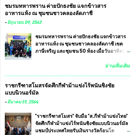
คำวินิจฉัยออกมา โดยเชื่อว่าคณะกรรมการ
ในเดือน เมษายน ถึงเดือน กรกฏาคม2564
ชมรมทหารพราน ค่ายปักธงชัย แจกข้าวสาร
การเลือกตั้งจะดำเนินการจัดให้มีการเลือกตั้ง
อดีตนักเตะทีมชาติอนุญาตให้ลงแข่งขันได้ ทีม
อาหารแห้ง ณ​ ชุมชนชาวคลองลัดภาชี
ใหม่อีกครั้ง ประธานมูลนิธิธรรมาภิบาลและ
แชมป์ได้รับ 150,000 บาท พร้อมได้สิทธิ์ไป
ต่อต้านทุจริต กล่าวต่ออีกว่า “นครเชียงใหม่
ทัวร์ต่างประเทศอีกด้วย ที่ห้องประชุม โรงทาน
-
มิถุนายน 09, 2563
เป็นเขตพื้นที่เศรษฐกิจอันสำคัญของภาคเหนือ
ครัวการบินกรุงเทพ วัดพระบาทน้ำพุ จังหวัด
ต้องส่งเสริมให้ผู้นำในระดับต่างๆมีหลักธร
ลพบุรี ท่านเจ้าคุณ พระราชวิสุทธิ ประชานาถ
ชมรมทหารพราน ค่ายปักธงชัย แจกข้าวสาร
รมาภิบาลในการบริหารราชการแผ่นดิน คณะ
(หลวงพ่อ อลงกต ) ในฐานะประธานมูลนิธิ
อาหารแห้ง ณ​ ชุมชนชาวคลองลัดภาชี เขต
กรรมการการเลือกตั้งถือเป็นองค์กรอิสระตาม
ประชานาถ และ ประธานอำนวยการจัดการ
ภาษีเจริญ และชุมชน 50 ห้อง เมื่อวันอาทิตย์ที่
รัฐธรรมนูญที่ต้องใ...
แข่งขันฟุตบอลสูงอายุชิงแชมป์ประเทศไทย ชิง
7 มิถุนายน 2563 ชมรมทหารพราน ค่าย
ถ้วยพระราชทาน สมเด็จพระเจ้าอยู่หัว มหา
ปักธงชัย กรุงเทพมหานครโดย พันเอกสมศักดิ์
อ่านเพิ่มเติม
วชิราลงกรณ บดินทรเทพยวรางกูร (รัชกาลที่
เจริญชีพชัยประธานและ ที่ปรึกษากิตติมศักดิ์
10 ) พร้อมด้วย ดร.สุจินต์ สว่างศรี รองประธาน
ชมรมทหารพราน ค่ายปักธงชัย
ราชกรีฑาสโมสรจัดศึกกีฬาม้าแข่งไร้พนันชิงชัย
อำนวยการจัดการแข่งขัน และ นายวีรยุทธ
กรุงเทพมหานคร ได้เป็นประธาน แจก
แบบนิวนอร์มัล
สวัสดี ประธานคณะกรรมการจัดการแข่งขัน
ข้าวสาร อาหารแห้ง ให้กับพี่น้องชุมชนชาว
และคณะทำงาน ได้ร่วมกันประชุมหารือ
คลองลัดภาชี เขตภาษีเจริญ และชุมชน 50
-
มีนาคม 19, 2564
เตรียมความพร้อมจัดการแข่งขันฟุตบอลสูง
ห้อง โดยมี อส.ทพ จำนวน43นาย เสธอิฐและ
อายุ ชิงแชมป์ประเทศไทย ครั้งที่ 1 ประจำปี
ทีมงาน ต้องขออภัย ที่ไม่ได้เอ่ยชื่อเต็มสังกัด
"ราชกรีฑาสโมสร" จับมือ "ส.กีฬาม้าแข่งไทย"
2564 กำหนดแข่งขันระหว่างวันที่ 24
เพราะท่านขอสงวนเอาไว้ พันอากาศเอก ทอง
จัดศึกกีฬาม้าแข่งไร้พนันชิงชัยแบบนิวนอร์มัล
เมษายน จนถึงว...
อินทร์ พรหมสุวรรณ ท่านรองกัมปนาท ผู้ร่วม
แชมป์ประเทศไทยรับเงินรางวัลก้อนโต