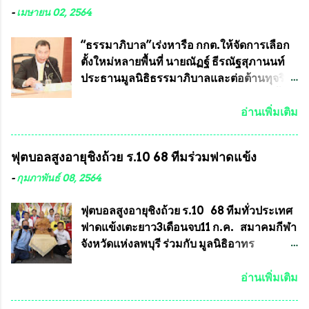
ได้รับการผลิตในประเทศลดการนำเข้าโดยเด็ด
หลวงพ่อคูณ มีการจัดสร้างไว้มากมายหลาย
-
เมษายน 02, 2564
ขาด และสามารถผลิตจำหน่ายส่งออกต่าง
ร้อยรุ่น ... แต่ถ้าในอนาคต หากทางสมาคมฯ มี
ประเทศได้ โดยทีมทนายความและทีม
การบรรจุพระเครื่องหลวงพ่อพัฒน์ ให้มีการ
“ธรรมาภิบาล”เร่งหารือ กกต.ให้จัดการเลือก
งา...
ประกวดแบบถาวรบ้าง ก็คงจะมีการคัดเลือก
ตั้งใหม่หลายพื้นที่ นายณัฏฐ์ ธีรณัฐสุภานนท์
เพียงบางรุ่นเช่นกัน เนื่องจากพระเครื่องหลวง
ประธานมูลนิธิธรรมาภิบาลและต่อต้านทุจริต
พ่อพัฒน์ ก็มีการจัดสร้างไว้หลายร้อยรุ่นเช่น
ได้รับเรื่องร้องเรียนภายหลังจากการเลือกตั้ง
เดียวกับพระเครื่องหลวงพ่อคูณ ซึ่งท่านนายก
สมาชิกสภาเทศบาลทั่วประเทศเมื่อวันที่ 28
อ่านเพิ่มเติม
สมาคมฯ ท่านได้เคยประกาศย้ำทุกครั้งว่า พระ
มีนาคม 2564 ที่ผ่านมาพบว่าหลายพื้นที่เขต
ใหม่ที่จะนำเข้ารายการประกวดต้องมี
การเลือกตั้งมีประชาชนร้องเรียนการกระ
ฟุตบอลสูงอายุชิงถ้วย ร.10 68 ทีมร่วมฟาดแข้ง
คุณสมบัติชัดเจนดังนี้ 1.)พระทุกองค์จะต้อง
ทำความผิดกฎหมายการเลือกตั้ง นายณัฏฐ์ ธีร
ตอกโค๊ตและรันหมายเลข (พร้อมทั้งมีการทำ
ณัฐสุภานนท์ เปิดเผยว่า “ยกตัวอย่างในเขต
-
กุมภาพันธ์ 08, 2564
ลายบล๊อก โค๊ด หมายเลข) 2.)ต้องมีการ
พื้นที่เทศบาลนครเชียงใหม่ คณะกรรมการ
ประกาศจำนวนการจัดสร้างให้ชัดเจน ว่าสร้าง
การเลือกตั้งต้องแสวงหาข้อเท็จจริงและดำเนิน
ฟุตบอลสูงอายุชิงถ้วย ร.10 68 ทีมทั่วประเทศ
จำนวนเท่าไหร่ (เพื่อป้องกันการปั๊มเสริมใน
การจัดให้มีการเลือกตั้งใหม่ เพราะมีการร้อง
ฟาดแข้งเตะยาว3เดือนจบ11 ก.ค. สมาคมกีฬา
ภายหลัง) 3.)มีวัตถุประสงค์ที...
เรียนการกระทำความผิดกฎหมายการเลือกตั้ง
จังหวัดแห่งลพบุรี ร่วมกับ มูลนิธิอาทร
เข้ามาเป็นจำนวนมาก โดยจะเข้าหารือกับ
ประชานาถ และ ใจฟ้า อะคาเดมี่ จัดการ
เลขาธิการคณะกรรมการการเลือกตั้ง เพื่อให้
แข่งขันฟุตบอลสูงอายุชิงแชมป์ประเทศไทย ชิง
อ่านเพิ่มเติม
ตั้งคณะกรรมการแสวงหาข้อเท็จจริง เร่งให้มี
ถ้วยพระราชทาน รัชกาลที่ 10 กำหนดแข่งขัน