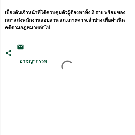
เบื้องต้นเจ้าหน้าที่ได้ควบคุมตัวผู้ต้องหาทั้ง 2 ราย พร้อมของ
กลาง ส่งพนักงานสอบสวน สภ.เกาะคา จ.ลำปาง เพื่อดำเนิน
คดีตามกฎหมายต่อไป
อาชญากรรม
ค
ว
า
ม
คิ
ด
เ
ห็