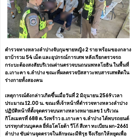
ตำรวจทางหลวงลำปางจับกุมชายหญิง 2 ราย พร้อมของกลาง
ยาบ้ารวม 54 เม็ด และอุปกรณ์การเสพ หลังเรียกตรวจรถ
กระบะต้องสงสัยบริเวณด่านตรวจบนถนนพหลโยธิน ในพื้นที่
อ.เกาะคา จ.ลำปาง ขณะที่ผลตรวจปัสสาวะพบสารเสพติดใน
ร่างกายทั้งสองคน
เหตุการณ์ดังกล่าวเกิดขึ้นเมื่อวันที่ 2 มิถุนายน 2569 เวลา
ประมาณ 12.00 น. ขณะที่เจ้าหน้าที่ตำรวจทางหลวงลำปาง
ปฏิบัติหน้าที่ตั้งจุดตรวจบนทางหลวงหมายเลข 1 บริเวณ
กิโลเมตรที่ 688 ต.วังพร้าว อ.เกาะคา จ.ลำปาง ได้พบรถยนต์
บรรทุกส่วนบุคคล ยี่ห้อโตโยต้า วีโก้ สีเทา ทะเบียน ผก-2661
ลำปาง ขับผ่านจุดตรวจในลักษณะมีพิรุธ จึงเรียกให้หยุดเพื่อ