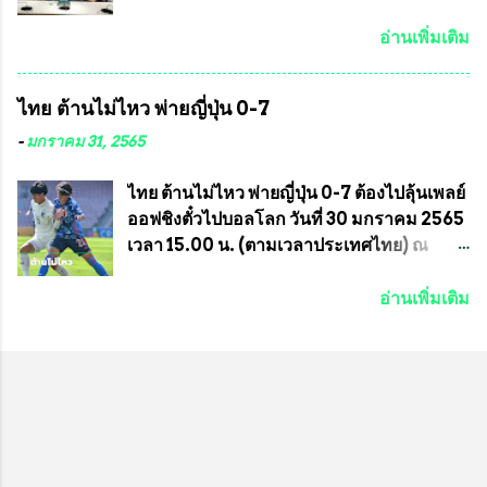
ประสานงาน ไม่สามารถเข้าร่วมกิจกรรมใน
แน่นอน เมื่อวันที่ 19 มี.ค.ที่ผ่านมา "เสธ.น้อย"
ครั้งนี้ได้ เนื่องจาก ติดธุระเร่งด่วน จึงได้มอบ
พล.อ.วิชญ เทพหัสดิน ณ อยุธยา นายกสมาคม
อ่านเพิ่มเติม
หมายหน้าที่ ให้กับ รองวิเชียร ทรงมณี ดูแล
กีฬาม้าแข่งไทย เป็นประธานการประชุมการ
ความสงบเรียบร้อย นางฉวีวรรณ ตระกูลธรรม
จัดการแข่งขันร่วมกัน ระหว่างสมาคม
ไทย ต้านไม่ไหว พ่ายญี่ปุ่น 0-7
ประธานชุมชน คลองลัดภาชีเขตภาษีเจริญ
ราชกรีฑาสโมสร กับ สมาคมกีฬาม้าแข่งไทย
สท.ทพ. สมนึก ปัทมาลัยที่ปรึกษา และการแจก
ที่ห้องประชุมมูลนิธิโอลิมปิคไทย (บ้าน
-
มกราคม 31, 2565
ข้าวสารอาหารแห้งในคราวครั้งนี้ก็ได้รับ
อัมพวัน) เทเวศร์ โดยมี นายอำนวย รุ่งศุภกฤตา
ความ ร้องขอจากประธานชุมชนคลองลัดภาชี
นนท์ ประธานคณะกรรมการอำนวยการแข่ง
ไทย ต้านไม่ไหว พ่ายญี่ปุ่น 0-7 ต้องไปลุ้นเพลย์
เขตภาษีเจริญ !!พี่น้องชุมชนได้รับความเดือด
ม้า พร้อมด้วย นายเต็มสุข สุวรรณศร
ออฟชิงตั๋วไปบอลโลก วันที่ 30 มกราคม 2565
ร้อนจากพิษโรค covid-19 ทำให้การอยู่การ
กรรมการอำนวยการแข่งม้า และรักษาการผู้
เวลา 15.00 น. (ตามเวลาประเทศไทย) ณ
กินได้รับความเ...
จัดการฝ่ายแข่งม้า สมาคมราชกรีฑาสโมสร
สนาม ดีวาน พาทิล สเตเดียม นคร มุมไบ การ
และคณะกรรมการจากทั้งสองฝ่าย เข้าร่วม
แข่งขันฟุตบอลหญิงชิงแชมป์เอเชีย 2022 รอบ
อ่านเพิ่มเติม
ประชุมอย่างพร้อมเพรียง สรุปประเด็นสำคัญ
8 ทีมสุดท้าย ญี่ปุ่น แชมป์กลุ่ม ซี พบกับ ไทย
ของการประชุมดังนี้ ที่ประชุมกำหนดจัดการ
อันดับ 3 จาก กลุ่มบี เกมนี้ ญี่ปุ่นนำทีมมาโดย
แข่งขันกีฬาม้าแข่งชิงแชมป์ประเทศไทย
ซากิ คูมางาอิ กัปตันทีม พร้อมด้วย กองหน้า
ประจำปี 2564 ซึ่งเป็นครั้งแรกของการชิง
อย่าง มานา อิวาบูชิ และ มินา ทานากะ ด้าน
แชมป์ประเทศไทย และเป็นครั้งที่ 2 ของการ
ไทยเกมนี้ ต้องใช้ นัตซึโกะ โทโดโรกิ คุมทีม
แข่งม้ากีฬาที่ไม่เกี่ยวข้องกับการพนัน กำหนด
พร้อมมี สุชาวดี นิลธำรงค์ เป็นกองหน้าคู่กับ
จัดขึ้นในวันที่ 16 พ.ค.นี้ ที่สนามราชกรีฑา
เสาว์ลักษ์ เพ็งงาม ส่วนตรงกลางมี อิรวดี มาค