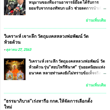
หนุมานของทีมงานอาจารย์อ๊อด ได้รับการ
ยอมรับจากกองทัพบก แล้ว ช่วยลดการนำเข้า
ได้ปีละ 600 ล้านบาท นายอนันต์ชัย ไชย
เดช ทนายความชื่อดัง ได้โพสต์ข้อความใน
อ่านเพิ่มเติม
Facebook ส่วนตัว ชี้แจงถึงความคืบหน้าคดี
ที่ได้ร่วมต่อสู้ กับรศ.ดร.วีรชัย พุทธวงศ์ หรือ
วิเคราะห์ เจาะลึก วัตถุมงคลหลวงพ่อพัฒน์ วัด
อาจารย์อ๊อด อาจารย์ประจำภาควิชาเคมี
ห้วยด้วน
คณะศิลปศาสตร์และวิทยาศาสตร์
มหาวิทยาลัยเกษตรศาสตร์ และทีมงานนักวิจัย
-
ตุลาคม 27, 2563
ที่ร่วมกันคิดค้น หน้ากากป้องกันสารพิษทาง
ทหาร ( หน้ากากหนุมาน ) ซึ่งทีมงานนักวิจัย
วิเคราะห์ เจาะลึก วัตถุมงคลหลวงพ่อพัฒน์ วัด
ของอาจารย์อ๊อด เล็งเห็นว่า หน้ากากป้องกัน
ห้วยด้วน รุ่น”สยบไพรีพินาศ” รุ่นยอดนิยมแห่ง
สารพิษทางทหาร ถ้าสามารถผลิตได้ใน
อนาคต หลายท่านคงยังไม่ทราบข้อเท็จจริงว่า
ประเทศไทย จะทำให้เรามีหน้ากากป้องกันสาร
พระเครื่องของเกจิอาจารย์ที่ทางสมาคมผู้นิยม
พิษทางทหารไม่ต้องนำเข้า ไม่ต้องเปลืองงบ
พระเครื่องพระบูชาไทย บรรจุให้มีในรายการ
อ่านเพิ่มเติม
ประมาณหลายร้อยล้านบาทต่อปี และยังใช้
ประกวด”แบบถาวร” ล่าสุดก็คือพระเครื่อง
ประโยชน์อื่นอีกมากมาย อันจะเป็นประโยชน์
หลวงพ่อคูณ และพระเครื่องหลวงปู่หมุน แต่
“ธรรมาภิบาล”เร่งหารือ กกต.ให้จัดการเลือกตั้ง
กับประเทศชาติอย่างยิ่ง ผมจะดีใจและภูมิใจ
พระเครื่องหลวงพ่อคูณ มีเพียงบางรุ่นเท่านั้นที่
ใหม่
มากหากหน้ากากป้องกันสารพิษทางทหารนี้
อยู่ในรายการประกวด เนื่องจากพระเครื่อง