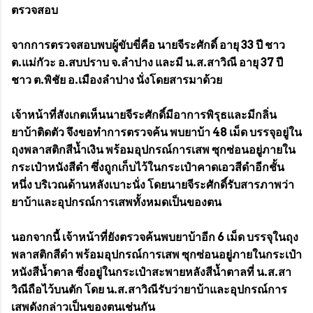
ตรวจสอบ
จากการตรวจสอบพบผู้ขับขี่คือ นายจีระศักดิ์ อายุ 33 ปี ชาว
ต.แม่กัวะ อ.สบปราบ จ.ลำปาง และมี น.ส.สาวิณี อายุ 37 ปี
ชาว ต.พิชัย อ.เมืองลำปาง นั่งโดยสารมาด้วย
เจ้าหน้าที่สังเกตเห็นนายจีระศักดิ์มีอาการพิรุธและมีกลิ่น
ยาบ้าติดตัว จึงขอทำการตรวจค้น พบยาบ้า 48 เม็ด บรรจุอยู่ใน
ถุงพลาสติกสีน้ำเงิน พร้อมอุปกรณ์การเสพ ซุกซ่อนอยู่ภายใน
กระเป๋าหนังสีดำ ซึ่งถูกเก็บไว้ในกระเป๋าคาดเอวสีดำอีกชั้น
หนึ่ง บริเวณด้านหลังเบาะนั่ง โดยนายจีระศักดิ์รับสารภาพว่า
ยาบ้าและอุปกรณ์การเสพทั้งหมดเป็นของตน
นอกจากนี้ เจ้าหน้าที่ยังตรวจค้นพบยาบ้าอีก 6 เม็ด บรรจุในถุง
พลาสติกสีดำ พร้อมอุปกรณ์การเสพ ซุกซ่อนอยู่ภายในกระเป๋า
หนังสีน้ำตาล ซึ่งอยู่ในกระเป๋าสะพายหลังสีน้ำตาลที่ น.ส.สา
วิณีถือไว้บนตัก โดย น.ส.สาวิณีรับว่ายาบ้าและอุปกรณ์การ
เสพดังกล่าวเป็นของตนเช่นกัน