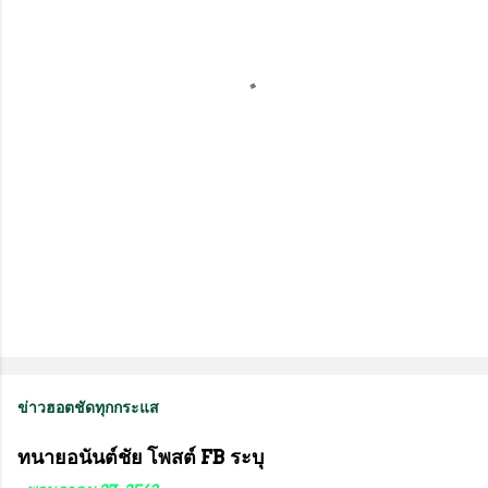
ด
เ
ห็
น
ข่าวฮอตชัดทุกกระแส
ทนายอนันต์ชัย โพสต์ FB ระบุ