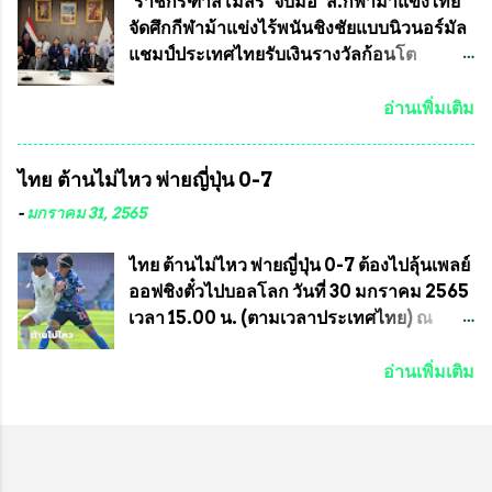
อายุ ชิงแชมป์ประเทศไทย ครั้งที่ 1 ประจำปี
ทีมงาน ต้องขออภัย ที่ไม่ได้เอ่ยชื่อเต็มสังกัด
"ราชกรีฑาสโมสร" จับมือ "ส.กีฬาม้าแข่งไทย"
2564 กำหนดแข่งขันระหว่างวันที่ 24
เพราะท่านขอสงวนเอาไว้ พันอากาศเอก ทอง
จัดศึกกีฬาม้าแข่งไร้พนันชิงชัยแบบนิวนอร์มัล
เมษายน จนถึงว...
อินทร์ พรหมสุวรรณ ท่านรองกัมปนาท ผู้ร่วม
แชมป์ประเทศไทยรับเงินรางวัลก้อนโต
ประสานงาน ไม่สามารถเข้าร่วมกิจกรรมใน
แน่นอน เมื่อวันที่ 19 มี.ค.ที่ผ่านมา "เสธ.น้อย"
ครั้งนี้ได้ เนื่องจาก ติดธุระเร่งด่วน จึงได้มอบ
พล.อ.วิชญ เทพหัสดิน ณ อยุธยา นายกสมาคม
อ่านเพิ่มเติม
หมายหน้าที่ ให้กับ รองวิเชียร ทรงมณี ดูแล
กีฬาม้าแข่งไทย เป็นประธานการประชุมการ
ความสงบเรียบร้อย นางฉวีวรรณ ตระกูลธรรม
จัดการแข่งขันร่วมกัน ระหว่างสมาคม
ไทย ต้านไม่ไหว พ่ายญี่ปุ่น 0-7
ประธานชุมชน คลองลัดภาชีเขตภาษีเจริญ
ราชกรีฑาสโมสร กับ สมาคมกีฬาม้าแข่งไทย
สท.ทพ. สมนึก ปัทมาลัยที่ปรึกษา และการแจก
ที่ห้องประชุมมูลนิธิโอลิมปิคไทย (บ้าน
-
มกราคม 31, 2565
ข้าวสารอาหารแห้งในคราวครั้งนี้ก็ได้รับ
อัมพวัน) เทเวศร์ โดยมี นายอำนวย รุ่งศุภกฤตา
ความ ร้องขอจากประธานชุมชนคลองลัดภาชี
นนท์ ประธานคณะกรรมการอำนวยการแข่ง
ไทย ต้านไม่ไหว พ่ายญี่ปุ่น 0-7 ต้องไปลุ้นเพลย์
เขตภาษีเจริญ !!พี่น้องชุมชนได้รับความเดือด
ม้า พร้อมด้วย นายเต็มสุข สุวรรณศร
ออฟชิงตั๋วไปบอลโลก วันที่ 30 มกราคม 2565
ร้อนจากพิษโรค covid-19 ทำให้การอยู่การ
กรรมการอำนวยการแข่งม้า และรักษาการผู้
เวลา 15.00 น. (ตามเวลาประเทศไทย) ณ
กินได้รับความเ...
จัดการฝ่ายแข่งม้า สมาคมราชกรีฑาสโมสร
สนาม ดีวาน พาทิล สเตเดียม นคร มุมไบ การ
และคณะกรรมการจากทั้งสองฝ่าย เข้าร่วม
แข่งขันฟุตบอลหญิงชิงแชมป์เอเชีย 2022 รอบ
อ่านเพิ่มเติม
ประชุมอย่างพร้อมเพรียง สรุปประเด็นสำคัญ
8 ทีมสุดท้าย ญี่ปุ่น แชมป์กลุ่ม ซี พบกับ ไทย
ของการประชุมดังนี้ ที่ประชุมกำหนดจัดการ
อันดับ 3 จาก กลุ่มบี เกมนี้ ญี่ปุ่นนำทีมมาโดย
แข่งขันกีฬาม้าแข่งชิงแชมป์ประเทศไทย
ซากิ คูมางาอิ กัปตันทีม พร้อมด้วย กองหน้า
ประจำปี 2564 ซึ่งเป็นครั้งแรกของการชิง
อย่าง มานา อิวาบูชิ และ มินา ทานากะ ด้าน