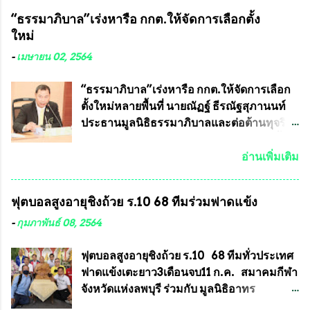
ประโยชน์อื่นอีกมากมาย อันจะเป็นประโยชน์
หลวงพ่อคูณ และพระเครื่องหลวงปู่หมุน แต่
“ธรรมาภิบาล”เร่งหารือ กกต.ให้จัดการเลือกตั้ง
กับประเทศชาติอย่างยิ่ง ผมจะดีใจและภูมิใจ
พระเครื่องหลวงพ่อคูณ มีเพียงบางรุ่นเท่านั้นที่
ใหม่
มากหากหน้ากากป้องกันสารพิษทางทหารนี้
อยู่ในรายการประกวด เนื่องจากพระเครื่อง
ได้รับการผลิตในประเทศลดการนำเข้าโดยเด็ด
หลวงพ่อคูณ มีการจัดสร้างไว้มากมายหลาย
-
เมษายน 02, 2564
ขาด และสามารถผลิตจำหน่ายส่งออกต่าง
ร้อยรุ่น ... แต่ถ้าในอนาคต หากทางสมาคมฯ มี
ประเทศได้ โดยทีมทนายความและทีม
การบรรจุพระเครื่องหลวงพ่อพัฒน์ ให้มีการ
“ธรรมาภิบาล”เร่งหารือ กกต.ให้จัดการเลือก
งา...
ประกวดแบบถาวรบ้าง ก็คงจะมีการคัดเลือก
ตั้งใหม่หลายพื้นที่ นายณัฏฐ์ ธีรณัฐสุภานนท์
เพียงบางรุ่นเช่นกัน เนื่องจากพระเครื่องหลวง
ประธานมูลนิธิธรรมาภิบาลและต่อต้านทุจริต
พ่อพัฒน์ ก็มีการจัดสร้างไว้หลายร้อยรุ่นเช่น
ได้รับเรื่องร้องเรียนภายหลังจากการเลือกตั้ง
เดียวกับพระเครื่องหลวงพ่อคูณ ซึ่งท่านนายก
สมาชิกสภาเทศบาลทั่วประเทศเมื่อวันที่ 28
อ่านเพิ่มเติม
สมาคมฯ ท่านได้เคยประกาศย้ำทุกครั้งว่า พระ
มีนาคม 2564 ที่ผ่านมาพบว่าหลายพื้นที่เขต
ใหม่ที่จะนำเข้ารายการประกวดต้องมี
การเลือกตั้งมีประชาชนร้องเรียนการกระ
ฟุตบอลสูงอายุชิงถ้วย ร.10 68 ทีมร่วมฟาดแข้ง
คุณสมบัติชัดเจนดังนี้ 1.)พระทุกองค์จะต้อง
ทำความผิดกฎหมายการเลือกตั้ง นายณัฏฐ์ ธีร
ตอกโค๊ตและรันหมายเลข (พร้อมทั้งมีการทำ
ณัฐสุภานนท์ เปิดเผยว่า “ยกตัวอย่างในเขต
-
กุมภาพันธ์ 08, 2564
ลายบล๊อก โค๊ด หมายเลข) 2.)ต้องมีการ
พื้นที่เทศบาลนครเชียงใหม่ คณะกรรมการ
ประกาศจำนวนการจัดสร้างให้ชัดเจน ว่าสร้าง
การเลือกตั้งต้องแสวงหาข้อเท็จจริงและดำเนิน
ฟุตบอลสูงอายุชิงถ้วย ร.10 68 ทีมทั่วประเทศ
จำนวนเท่าไหร่ (เพื่อป้องกันการปั๊มเสริมใน
การจัดให้มีการเลือกตั้งใหม่ เพราะมีการร้อง
ฟาดแข้งเตะยาว3เดือนจบ11 ก.ค. สมาคมกีฬา
ภายหลัง) 3.)มีวัตถุประสงค์ที...
เรียนการกระทำความผิดกฎหมายการเลือกตั้ง
จังหวัดแห่งลพบุรี ร่วมกับ มูลนิธิอาทร
เข้ามาเป็นจำนวนมาก โดยจะเข้าหารือกับ
ประชานาถ และ ใจฟ้า อะคาเดมี่ จัดการ