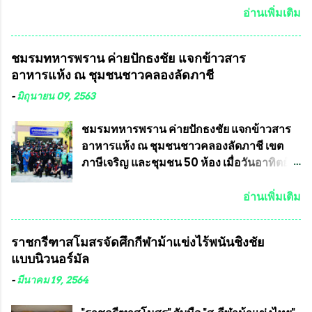
เลขาธิการคณะกรรมการการเลือกตั้ง เพื่อให้
แข่งขันฟุตบอลสูงอายุชิงแชมป์ประเทศไทย ชิง
อ่านเพิ่มเติม
ตั้งคณะกรรมการแสวงหาข้อเท็จจริง เร่งให้มี
ถ้วยพระราชทาน รัชกาลที่ 10 กำหนดแข่งขัน
คำวินิจฉัยออกมา โดยเชื่อว่าคณะกรรมการ
ในเดือน เมษายน ถึงเดือน กรกฏาคม2564
ชมรมทหารพราน ค่ายปักธงชัย แจกข้าวสาร
การเลือกตั้งจะดำเนินการจัดให้มีการเลือกตั้ง
อดีตนักเตะทีมชาติอนุญาตให้ลงแข่งขันได้ ทีม
อาหารแห้ง ณ​ ชุมชนชาวคลองลัดภาชี
ใหม่อีกครั้ง ประธานมูลนิธิธรรมาภิบาลและ
แชมป์ได้รับ 150,000 บาท พร้อมได้สิทธิ์ไป
ต่อต้านทุจริต กล่าวต่ออีกว่า “นครเชียงใหม่
ทัวร์ต่างประเทศอีกด้วย ที่ห้องประชุม โรงทาน
-
มิถุนายน 09, 2563
เป็นเขตพื้นที่เศรษฐกิจอันสำคัญของภาคเหนือ
ครัวการบินกรุงเทพ วัดพระบาทน้ำพุ จังหวัด
ต้องส่งเสริมให้ผู้นำในระดับต่างๆมีหลักธร
ลพบุรี ท่านเจ้าคุณ พระราชวิสุทธิ ประชานาถ
ชมรมทหารพราน ค่ายปักธงชัย แจกข้าวสาร
รมาภิบาลในการบริหารราชการแผ่นดิน คณะ
(หลวงพ่อ อลงกต ) ในฐานะประธานมูลนิธิ
อาหารแห้ง ณ​ ชุมชนชาวคลองลัดภาชี เขต
กรรมการการเลือกตั้งถือเป็นองค์กรอิสระตาม
ประชานาถ และ ประธานอำนวยการจัดการ
ภาษีเจริญ และชุมชน 50 ห้อง เมื่อวันอาทิตย์ที่
รัฐธรรมนูญที่ต้องใ...
แข่งขันฟุตบอลสูงอายุชิงแชมป์ประเทศไทย ชิง
7 มิถุนายน 2563 ชมรมทหารพราน ค่าย
ถ้วยพระราชทาน สมเด็จพระเจ้าอยู่หัว มหา
ปักธงชัย กรุงเทพมหานครโดย พันเอกสมศักดิ์
อ่านเพิ่มเติม
วชิราลงกรณ บดินทรเทพยวรางกูร (รัชกาลที่
เจริญชีพชัยประธานและ ที่ปรึกษากิตติมศักดิ์
10 ) พร้อมด้วย ดร.สุจินต์ สว่างศรี รองประธาน
ชมรมทหารพราน ค่ายปักธงชัย
ราชกรีฑาสโมสรจัดศึกกีฬาม้าแข่งไร้พนันชิงชัย
อำนวยการจัดการแข่งขัน และ นายวีรยุทธ
กรุงเทพมหานคร ได้เป็นประธาน แจก
แบบนิวนอร์มัล
สวัสดี ประธานคณะกรรมการจัดการแข่งขัน
ข้าวสาร อาหารแห้ง ให้กับพี่น้องชุมชนชาว
และคณะทำงาน ได้ร่วมกันประชุมหารือ
คลองลัดภาชี เขตภาษีเจริญ และชุมชน 50
-
มีนาคม 19, 2564
เตรียมความพร้อมจัดการแข่งขันฟุตบอลสูง
ห้อง โดยมี อส.ทพ จำนวน43นาย เสธอิฐและ