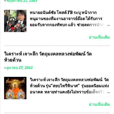
-
พฤษภาคม 27, 2563
ทนายอนันต์ชัย โพสต์ FB ระบุ หน้ากาก
หนุมานของทีมงานอาจารย์อ๊อด ได้รับการ
ยอมรับจากกองทัพบก แล้ว ช่วยลดการนำเข้า
ได้ปีละ 600 ล้านบาท นายอนันต์ชัย ไชย
เดช ทนายความชื่อดัง ได้โพสต์ข้อความใน
อ่านเพิ่มเติม
Facebook ส่วนตัว ชี้แจงถึงความคืบหน้าคดี
ที่ได้ร่วมต่อสู้ กับรศ.ดร.วีรชัย พุทธวงศ์ หรือ
วิเคราะห์ เจาะลึก วัตถุมงคลหลวงพ่อพัฒน์ วัด
อาจารย์อ๊อด อาจารย์ประจำภาควิชาเคมี
ห้วยด้วน
คณะศิลปศาสตร์และวิทยาศาสตร์
มหาวิทยาลัยเกษตรศาสตร์ และทีมงานนักวิจัย
-
ตุลาคม 27, 2563
ที่ร่วมกันคิดค้น หน้ากากป้องกันสารพิษทาง
ทหาร ( หน้ากากหนุมาน ) ซึ่งทีมงานนักวิจัย
วิเคราะห์ เจาะลึก วัตถุมงคลหลวงพ่อพัฒน์ วัด
ของอาจารย์อ๊อด เล็งเห็นว่า หน้ากากป้องกัน
ห้วยด้วน รุ่น”สยบไพรีพินาศ” รุ่นยอดนิยมแห่ง
สารพิษทางทหาร ถ้าสามารถผลิตได้ใน
อนาคต หลายท่านคงยังไม่ทราบข้อเท็จจริงว่า
ประเทศไทย จะทำให้เรามีหน้ากากป้องกันสาร
พระเครื่องของเกจิอาจารย์ที่ทางสมาคมผู้นิยม
พิษทางทหารไม่ต้องนำเข้า ไม่ต้องเปลืองงบ
พระเครื่องพระบูชาไทย บรรจุให้มีในรายการ
อ่านเพิ่มเติม
ประมาณหลายร้อยล้านบาทต่อปี และยังใช้
ประกวด”แบบถาวร” ล่าสุดก็คือพระเครื่อง