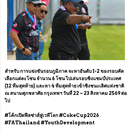
สำหรับ การแข่งขันรอบภูมิภาค จะหาอันดับ 1-2 ของรอบคัด
เลือกแต่ละโซน จำนวน 6 โซน ไปเล่นรอบชิงแชมป์ประเทศ
(12 ทีมสุดท้าย) และหา 4 ทีมสุดท้าย เข้าชิงชนะเลิศแห่งชาติ
ณ สนามศุภชลาศัย กรุงเทพฯ วันที่ 22 – 23 สิงหาคม 2569 ต่อ
ไป
#โค้กเปิดฟีลซ่าส์สู่เวทีโลก #CokeCup2026
#FAThailand #YouthDevelopment