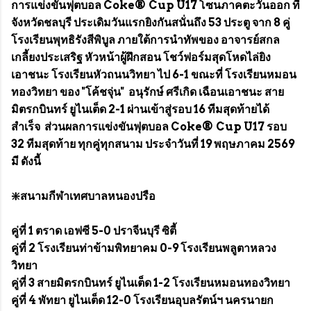
การแข่งขันฟุตบอล Coke® Cup U17 โซนภาคตะวันออก ที่
จังหวัดชลบุรี ประเดิมวันแรกยิงกันสนั่นถึง 53 ประตู จาก 8 คู่
โรงเรียนพุทธิรังสีพิบูล ภายใต้การนำทัพของ อาจารย์สกล
เกลี้ยงประเสริฐ หัวหน้าผู้ฝึกสอน โชว์ฟอร์มสุดโหดไล่ยิง
เอาชนะ โรงเรียนหัวถนนวิทยา ไป 6-1 ขณะที่ โรงเรียนหมอน
ทองวิทยา ของ "โค้ชจุ่น" อนุรักษ์ ศรีเกิด เฉือนเอาชนะ สาย
มิตรกบินทร์ ยูไนเต็ด 2-1 ผ่านเข้าสู่รอบ 16 ทีมสุดท้ายได้
สำเร็จ ส่วนผลการแข่งขันฟุตบอล Coke® Cup U17 รอบ
32 ทีมสุดท้าย ทุกคู่ทุกสนาม ประจำวันที่ 19 พฤษภาคม 2569
มี ดังนี้
❇️สนามกีฬาเทศบาลหนองปรือ
คู่ที่ 1 ตราด เอฟซี 5-0 ปราจีนบุรี ซิตี้
คู่ที่ 2 โรงเรียนท่าข้ามพิทยาคม 0-9 โรงเรียนพลูตาหลวง
วิทยา
คู่ที่ 3 สายมิตรกบินทร์ ยูไนเต็ด 1-2 โรงเรียนหมอนทองวิทยา
คู่ที่ 4 พัทยา ยูไนเต็ด 12-0 โรงเรียนอุบลรัตน์ฯ นครนายก