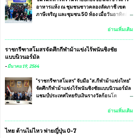
รมาภิบาลในการบริหารราชการแผ่นดิน คณะ
(หลวงพ่อ อลงกต ) ในฐานะประธานมูลนิธิ
อาหารแห้ง ณ​ ชุมชนชาวคลองลัดภาชี เขต
กรรมการการเลือกตั้งถือเป็นองค์กรอิสระตาม
ประชานาถ และ ประธานอำนวยการจัดการ
ภาษีเจริญ และชุมชน 50 ห้อง เมื่อวันอาทิตย์ที่
รัฐธรรมนูญที่ต้องใ...
แข่งขันฟุตบอลสูงอายุชิงแชมป์ประเทศไทย ชิง
7 มิถุนายน 2563 ชมรมทหารพราน ค่าย
ถ้วยพระราชทาน สมเด็จพระเจ้าอยู่หัว มหา
ปักธงชัย กรุงเทพมหานครโดย พันเอกสมศักดิ์
อ่านเพิ่มเติม
วชิราลงกรณ บดินทรเทพยวรางกูร (รัชกาลที่
เจริญชีพชัยประธานและ ที่ปรึกษากิตติมศักดิ์
10 ) พร้อมด้วย ดร.สุจินต์ สว่างศรี รองประธาน
ชมรมทหารพราน ค่ายปักธงชัย
ราชกรีฑาสโมสรจัดศึกกีฬาม้าแข่งไร้พนันชิงชัย
อำนวยการจัดการแข่งขัน และ นายวีรยุทธ
กรุงเทพมหานคร ได้เป็นประธาน แจก
แบบนิวนอร์มัล
สวัสดี ประธานคณะกรรมการจัดการแข่งขัน
ข้าวสาร อาหารแห้ง ให้กับพี่น้องชุมชนชาว
และคณะทำงาน ได้ร่วมกันประชุมหารือ
คลองลัดภาชี เขตภาษีเจริญ และชุมชน 50
-
มีนาคม 19, 2564
เตรียมความพร้อมจัดการแข่งขันฟุตบอลสูง
ห้อง โดยมี อส.ทพ จำนวน43นาย เสธอิฐและ
อายุ ชิงแชมป์ประเทศไทย ครั้งที่ 1 ประจำปี
ทีมงาน ต้องขออภัย ที่ไม่ได้เอ่ยชื่อเต็มสังกัด
"ราชกรีฑาสโมสร" จับมือ "ส.กีฬาม้าแข่งไทย"
2564 กำหนดแข่งขันระหว่างวันที่ 24
เพราะท่านขอสงวนเอาไว้ พันอากาศเอก ทอง
จัดศึกกีฬาม้าแข่งไร้พนันชิงชัยแบบนิวนอร์มัล
เมษายน จนถึงว...
อินทร์ พรหมสุวรรณ ท่านรองกัมปนาท ผู้ร่วม
แชมป์ประเทศไทยรับเงินรางวัลก้อนโต
ประสานงาน ไม่สามารถเข้าร่วมกิจกรรมใน
แน่นอน เมื่อวันที่ 19 มี.ค.ที่ผ่านมา "เสธ.น้อย"
ครั้งนี้ได้ เนื่องจาก ติดธุระเร่งด่วน จึงได้มอบ
พล.อ.วิชญ เทพหัสดิน ณ อยุธยา นายกสมาคม
อ่านเพิ่มเติม
หมายหน้าที่ ให้กับ รองวิเชียร ทรงมณี ดูแล
กีฬาม้าแข่งไทย เป็นประธานการประชุมการ
ความสงบเรียบร้อย นางฉวีวรรณ ตระกูลธรรม
จัดการแข่งขันร่วมกัน ระหว่างสมาคม
ไทย ต้านไม่ไหว พ่ายญี่ปุ่น 0-7
ประธานชุมชน คลองลัดภาชีเขตภาษีเจริญ
ราชกรีฑาสโมสร กับ สมาคมกีฬาม้าแข่งไทย