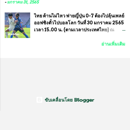
สท.ทพ. สมนึก ปัทมาลัยที่ปรึกษา และการแจก
ที่ห้องประชุมมูลนิธิโอลิมปิคไทย (บ้าน
-
มกราคม 31, 2565
ข้าวสารอาหารแห้งในคราวครั้งนี้ก็ได้รับ
อัมพวัน) เทเวศร์ โดยมี นายอำนวย รุ่งศุภกฤตา
ความ ร้องขอจากประธานชุมชนคลองลัดภาชี
นนท์ ประธานคณะกรรมการอำนวยการแข่ง
ไทย ต้านไม่ไหว พ่ายญี่ปุ่น 0-7 ต้องไปลุ้นเพลย์
เขตภาษีเจริญ !!พี่น้องชุมชนได้รับความเดือด
ม้า พร้อมด้วย นายเต็มสุข สุวรรณศร
ออฟชิงตั๋วไปบอลโลก วันที่ 30 มกราคม 2565
ร้อนจากพิษโรค covid-19 ทำให้การอยู่การ
กรรมการอำนวยการแข่งม้า และรักษาการผู้
เวลา 15.00 น. (ตามเวลาประเทศไทย) ณ
กินได้รับความเ...
จัดการฝ่ายแข่งม้า สมาคมราชกรีฑาสโมสร
สนาม ดีวาน พาทิล สเตเดียม นคร มุมไบ การ
และคณะกรรมการจากทั้งสองฝ่าย เข้าร่วม
แข่งขันฟุตบอลหญิงชิงแชมป์เอเชีย 2022 รอบ
อ่านเพิ่มเติม
ประชุมอย่างพร้อมเพรียง สรุปประเด็นสำคัญ
8 ทีมสุดท้าย ญี่ปุ่น แชมป์กลุ่ม ซี พบกับ ไทย
ของการประชุมดังนี้ ที่ประชุมกำหนดจัดการ
อันดับ 3 จาก กลุ่มบี เกมนี้ ญี่ปุ่นนำทีมมาโดย
แข่งขันกีฬาม้าแข่งชิงแชมป์ประเทศไทย
ซากิ คูมางาอิ กัปตันทีม พร้อมด้วย กองหน้า
ประจำปี 2564 ซึ่งเป็นครั้งแรกของการชิง
อย่าง มานา อิวาบูชิ และ มินา ทานากะ ด้าน
แชมป์ประเทศไทย และเป็นครั้งที่ 2 ของการ
ไทยเกมนี้ ต้องใช้ นัตซึโกะ โทโดโรกิ คุมทีม
แข่งม้ากีฬาที่ไม่เกี่ยวข้องกับการพนัน กำหนด
พร้อมมี สุชาวดี นิลธำรงค์ เป็นกองหน้าคู่กับ
จัดขึ้นในวันที่ 16 พ.ค.นี้ ที่สนามราชกรีฑา
เสาว์ลักษ์ เพ็งงาม ส่วนตรงกลางมี อิรวดี มาค
สโมสร เวลา 12.00 น. เป็นต้นไป ถ่ายทอดสด
รีส และ อิรวดี มาคริส เริ่มเกมมา 15 นาที ญี่ปุ่น
ขับเคลื่อนโดย Blogger
ทางช่องที-สปอร์ต (T-Sport) ของการกีฬา
มาได้จุดโทษ แต่ มานะ อิวาบุชิ ยิงไปติดเซฟ
แห่งประเทศไทย (กกท.) โดยทั้งสองสมาคม...
ของ วราภรณ์ บุญสิงห์ นาทีที่ 27 ญี่ปุ่นที่เดิน
หน้าเข้าใส่ต่อเนื่อง มาได้ประตูออกนำจนได้
และเป็น ยูอิกะ ซูงาซาว่า ที่ยิงเข้าไปให้อดีต