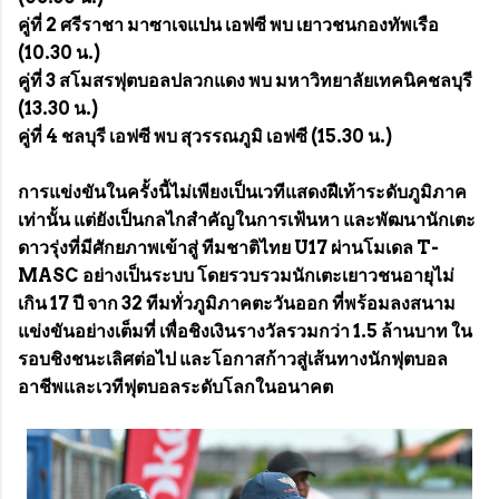
คู่ที่ 2 ศรีราชา มาซาเจแปน เอฟซี พบ เยาวชนกองทัพเรือ
(10.30 น.)
คู่ที่ 3 สโมสรฟุตบอลปลวกแดง พบ มหาวิทยาลัยเทคนิคชลบุรี
(13.30 น.)
คู่ที่ 4 ชลบุรี เอฟซี พบ สุวรรณภูมิ เอฟซี (15.30 น.)
การแข่งขันในครั้งนี้ไม่เพียงเป็นเวทีแสดงฝีเท้าระดับภูมิภาค
เท่านั้น แต่ยังเป็นกลไกสำคัญในการเฟ้นหา และพัฒนานักเตะ
ดาวรุ่งที่มีศักยภาพเข้าสู่ ทีมชาติไทย U17 ผ่านโมเดล T-
MASC อย่างเป็นระบบ โดยรวบรวมนักเตะเยาวชนอายุไม่
เกิน 17 ปี จาก 32 ทีมทั่วภูมิภาคตะวันออก ที่พร้อมลงสนาม
แข่งขันอย่างเต็มที่ เพื่อชิงเงินรางวัลรวมกว่า 1.5 ล้านบาท ใน
รอบชิงชนะเลิศต่อไป และโอกาสก้าวสู่เส้นทางนักฟุตบอล
อาชีพและเวทีฟุตบอลระดับโลกในอนาคต