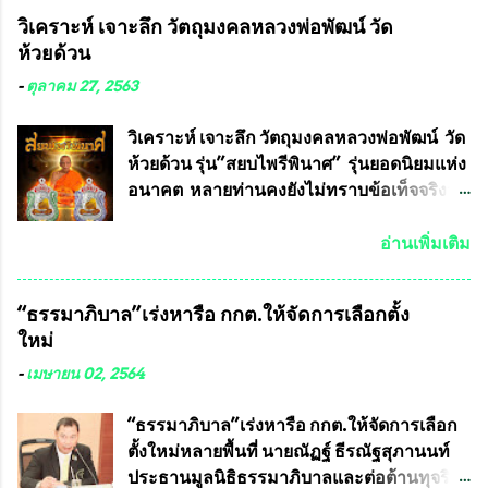
ที่ได้ร่วมต่อสู้ กับรศ.ดร.วีรชัย พุทธวงศ์ หรือ
วิเคราะห์ เจาะลึก วัตถุมงคลหลวงพ่อพัฒน์ วัด
อาจารย์อ๊อด อาจารย์ประจำภาควิชาเคมี
ห้วยด้วน
คณะศิลปศาสตร์และวิทยาศาสตร์
มหาวิทยาลัยเกษตรศาสตร์ และทีมงานนักวิจัย
-
ตุลาคม 27, 2563
ที่ร่วมกันคิดค้น หน้ากากป้องกันสารพิษทาง
ทหาร ( หน้ากากหนุมาน ) ซึ่งทีมงานนักวิจัย
วิเคราะห์ เจาะลึก วัตถุมงคลหลวงพ่อพัฒน์ วัด
ของอาจารย์อ๊อด เล็งเห็นว่า หน้ากากป้องกัน
ห้วยด้วน รุ่น”สยบไพรีพินาศ” รุ่นยอดนิยมแห่ง
สารพิษทางทหาร ถ้าสามารถผลิตได้ใน
อนาคต หลายท่านคงยังไม่ทราบข้อเท็จจริงว่า
ประเทศไทย จะทำให้เรามีหน้ากากป้องกันสาร
พระเครื่องของเกจิอาจารย์ที่ทางสมาคมผู้นิยม
พิษทางทหารไม่ต้องนำเข้า ไม่ต้องเปลืองงบ
พระเครื่องพระบูชาไทย บรรจุให้มีในรายการ
อ่านเพิ่มเติม
ประมาณหลายร้อยล้านบาทต่อปี และยังใช้
ประกวด”แบบถาวร” ล่าสุดก็คือพระเครื่อง
ประโยชน์อื่นอีกมากมาย อันจะเป็นประโยชน์
หลวงพ่อคูณ และพระเครื่องหลวงปู่หมุน แต่
“ธรรมาภิบาล”เร่งหารือ กกต.ให้จัดการเลือกตั้ง
กับประเทศชาติอย่างยิ่ง ผมจะดีใจและภูมิใจ
พระเครื่องหลวงพ่อคูณ มีเพียงบางรุ่นเท่านั้นที่
ใหม่
มากหากหน้ากากป้องกันสารพิษทางทหารนี้
อยู่ในรายการประกวด เนื่องจากพระเครื่อง
ได้รับการผลิตในประเทศลดการนำเข้าโดยเด็ด
หลวงพ่อคูณ มีการจัดสร้างไว้มากมายหลาย
-
เมษายน 02, 2564
ขาด และสามารถผลิตจำหน่ายส่งออกต่าง
ร้อยรุ่น ... แต่ถ้าในอนาคต หากทางสมาคมฯ มี
ประเทศได้ โดยทีมทนายความและทีม
การบรรจุพระเครื่องหลวงพ่อพัฒน์ ให้มีการ
“ธรรมาภิบาล”เร่งหารือ กกต.ให้จัดการเลือก
งา...
ประกวดแบบถาวรบ้าง ก็คงจะมีการคัดเลือก
ตั้งใหม่หลายพื้นที่ นายณัฏฐ์ ธีรณัฐสุภานนท์
เพียงบางรุ่นเช่นกัน เนื่องจากพระเครื่องหลวง
ประธานมูลนิธิธรรมาภิบาลและต่อต้านทุจริต