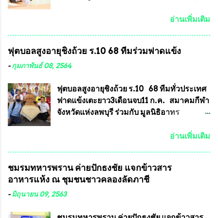
พ่อพัฒน์ ก็มีการจัดสร้างไว้หลายร้อยรุ่นเช่น
ได้รับเรื่องร้องเรียนภายหลังจากการเลือกตั้ง
เดียวกับพระเครื่องหลวงพ่อคูณ ซึ่งท่านนายก
สมาชิกสภาเทศบาลทั่วประเทศเมื่อวันที่ 28
อ่านเพิ่มเติม
สมาคมฯ ท่านได้เคยประกาศย้ำทุกครั้งว่า พระ
มีนาคม 2564 ที่ผ่านมาพบว่าหลายพื้นที่เขต
ใหม่ที่จะนำเข้ารายการประกวดต้องมี
การเลือกตั้งมีประชาชนร้องเรียนการกระ
ฟุตบอลสูงอายุชิงถ้วย ร.10 68 ทีมร่วมฟาดแข้ง
คุณสมบัติชัดเจนดังนี้ 1.)พระทุกองค์จะต้อง
ทำความผิดกฎหมายการเลือกตั้ง นายณัฏฐ์ ธีร
ตอกโค๊ตและรันหมายเลข (พร้อมทั้งมีการทำ
ณัฐสุภานนท์ เปิดเผยว่า “ยกตัวอย่างในเขต
-
กุมภาพันธ์ 08, 2564
ลายบล๊อก โค๊ด หมายเลข) 2.)ต้องมีการ
พื้นที่เทศบาลนครเชียงใหม่ คณะกรรมการ
ประกาศจำนวนการจัดสร้างให้ชัดเจน ว่าสร้าง
การเลือกตั้งต้องแสวงหาข้อเท็จจริงและดำเนิน
ฟุตบอลสูงอายุชิงถ้วย ร.10 68 ทีมทั่วประเทศ
จำนวนเท่าไหร่ (เพื่อป้องกันการปั๊มเสริมใน
การจัดให้มีการเลือกตั้งใหม่ เพราะมีการร้อง
ฟาดแข้งเตะยาว3เดือนจบ11 ก.ค. สมาคมกีฬา
ภายหลัง) 3.)มีวัตถุประสงค์ที...
เรียนการกระทำความผิดกฎหมายการเลือกตั้ง
จังหวัดแห่งลพบุรี ร่วมกับ มูลนิธิอาทร
เข้ามาเป็นจำนวนมาก โดยจะเข้าหารือกับ
ประชานาถ และ ใจฟ้า อะคาเดมี่ จัดการ
เลขาธิการคณะกรรมการการเลือกตั้ง เพื่อให้
แข่งขันฟุตบอลสูงอายุชิงแชมป์ประเทศไทย ชิง
อ่านเพิ่มเติม
ตั้งคณะกรรมการแสวงหาข้อเท็จจริง เร่งให้มี
ถ้วยพระราชทาน รัชกาลที่ 10 กำหนดแข่งขัน
คำวินิจฉัยออกมา โดยเชื่อว่าคณะกรรมการ
ในเดือน เมษายน ถึงเดือน กรกฏาคม2564
ชมรมทหารพราน ค่ายปักธงชัย แจกข้าวสาร
การเลือกตั้งจะดำเนินการจัดให้มีการเลือกตั้ง
อดีตนักเตะทีมชาติอนุญาตให้ลงแข่งขันได้ ทีม
อาหารแห้ง ณ​ ชุมชนชาวคลองลัดภาชี
ใหม่อีกครั้ง ประธานมูลนิธิธรรมาภิบาลและ
แชมป์ได้รับ 150,000 บาท พร้อมได้สิทธิ์ไป
ต่อต้านทุจริต กล่าวต่ออีกว่า “นครเชียงใหม่
ทัวร์ต่างประเทศอีกด้วย ที่ห้องประชุม โรงทาน
-
มิถุนายน 09, 2563
เป็นเขตพื้นที่เศรษฐกิจอันสำคัญของภาคเหนือ
ครัวการบินกรุงเทพ วัดพระบาทน้ำพุ จังหวัด
ต้องส่งเสริมให้ผู้นำในระดับต่างๆมีหลักธร
ลพบุรี ท่านเจ้าคุณ พระราชวิสุทธิ ประชานาถ
ชมรมทหารพราน ค่ายปักธงชัย แจกข้าวสาร