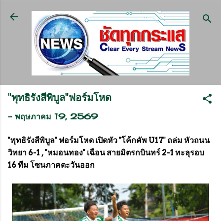
ข้ามไปที่เนื้อหาหลัก
"พุทธิรังสีพิบูล"ฟอร์มโหด
-
พฤษภาคม 19, 2569
"พุทธิรังสีพิบูล" ฟอร์มโหด เปิดหัว "โค้กคัพ U17" ถล่ม หัวถนน
วิทยา 6-1 , "หมอนทอง" เฉือน สายมิตรกบินทร์ 2-1 ทะลุรอบ
16 ทีม โซนภาคตะวันออก