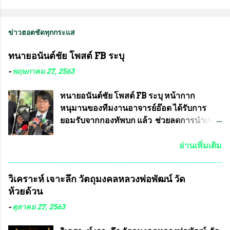
ข่าวฮอตชัดทุกกระแส
ทนายอนันต์ชัย โพสต์ FB ระบุ
-
พฤษภาคม 27, 2563
ทนายอนันต์ชัย โพสต์ FB ระบุ หน้ากาก
หนุมานของทีมงานอาจารย์อ๊อด ได้รับการ
ยอมรับจากกองทัพบก แล้ว ช่วยลดการนำเข้า
ได้ปีละ 600 ล้านบาท นายอนันต์ชัย ไชย
เดช ทนายความชื่อดัง ได้โพสต์ข้อความใน
อ่านเพิ่มเติม
Facebook ส่วนตัว ชี้แจงถึงความคืบหน้าคดี
ที่ได้ร่วมต่อสู้ กับรศ.ดร.วีรชัย พุทธวงศ์ หรือ
วิเคราะห์ เจาะลึก วัตถุมงคลหลวงพ่อพัฒน์ วัด
อาจารย์อ๊อด อาจารย์ประจำภาควิชาเคมี
ห้วยด้วน
คณะศิลปศาสตร์และวิทยาศาสตร์
มหาวิทยาลัยเกษตรศาสตร์ และทีมงานนักวิจัย
-
ตุลาคม 27, 2563
ที่ร่วมกันคิดค้น หน้ากากป้องกันสารพิษทาง