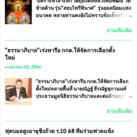
ทหาร ( หน้ากากหนุมาน ) ซึ่งทีมงานนักวิจัย
วิเคราะห์ เจาะลึก วัตถุมงคลหลวงพ่อพัฒน์ วัด
ของอาจารย์อ๊อด เล็งเห็นว่า หน้ากากป้องกัน
ห้วยด้วน รุ่น”สยบไพรีพินาศ” รุ่นยอดนิยมแห่ง
สารพิษทางทหาร ถ้าสามารถผลิตได้ใน
อนาคต หลายท่านคงยังไม่ทราบข้อเท็จจริงว่า
ประเทศไทย จะทำให้เรามีหน้ากากป้องกันสาร
พระเครื่องของเกจิอาจารย์ที่ทางสมาคมผู้นิยม
พิษทางทหารไม่ต้องนำเข้า ไม่ต้องเปลืองงบ
พระเครื่องพระบูชาไทย บรรจุให้มีในรายการ
อ่านเพิ่มเติม
ประมาณหลายร้อยล้านบาทต่อปี และยังใช้
ประกวด”แบบถาวร” ล่าสุดก็คือพระเครื่อง
ประโยชน์อื่นอีกมากมาย อันจะเป็นประโยชน์
หลวงพ่อคูณ และพระเครื่องหลวงปู่หมุน แต่
“ธรรมาภิบาล”เร่งหารือ กกต.ให้จัดการเลือกตั้ง
กับประเทศชาติอย่างยิ่ง ผมจะดีใจและภูมิใจ
พระเครื่องหลวงพ่อคูณ มีเพียงบางรุ่นเท่านั้นที่
ใหม่
มากหากหน้ากากป้องกันสารพิษทางทหารนี้
อยู่ในรายการประกวด เนื่องจากพระเครื่อง
ได้รับการผลิตในประเทศลดการนำเข้าโดยเด็ด
หลวงพ่อคูณ มีการจัดสร้างไว้มากมายหลาย
-
เมษายน 02, 2564
ขาด และสามารถผลิตจำหน่ายส่งออกต่าง
ร้อยรุ่น ... แต่ถ้าในอนาคต หากทางสมาคมฯ มี
ประเทศได้ โดยทีมทนายความและทีม
การบรรจุพระเครื่องหลวงพ่อพัฒน์ ให้มีการ
“ธรรมาภิบาล”เร่งหารือ กกต.ให้จัดการเลือก
งา...
ประกวดแบบถาวรบ้าง ก็คงจะมีการคัดเลือก
ตั้งใหม่หลายพื้นที่ นายณัฏฐ์ ธีรณัฐสุภานนท์
เพียงบางรุ่นเช่นกัน เนื่องจากพระเครื่องหลวง
ประธานมูลนิธิธรรมาภิบาลและต่อต้านทุจริต
พ่อพัฒน์ ก็มีการจัดสร้างไว้หลายร้อยรุ่นเช่น
ได้รับเรื่องร้องเรียนภายหลังจากการเลือกตั้ง
เดียวกับพระเครื่องหลวงพ่อคูณ ซึ่งท่านนายก
สมาชิกสภาเทศบาลทั่วประเทศเมื่อวันที่ 28
อ่านเพิ่มเติม
สมาคมฯ ท่านได้เคยประกาศย้ำทุกครั้งว่า พระ
มีนาคม 2564 ที่ผ่านมาพบว่าหลายพื้นที่เขต
ใหม่ที่จะนำเข้ารายการประกวดต้องมี
การเลือกตั้งมีประชาชนร้องเรียนการกระ
ฟุตบอลสูงอายุชิงถ้วย ร.10 68 ทีมร่วมฟาดแข้ง
คุณสมบัติชัดเจนดังนี้ 1.)พระทุกองค์จะต้อง
ทำความผิดกฎหมายการเลือกตั้ง นายณัฏฐ์ ธีร