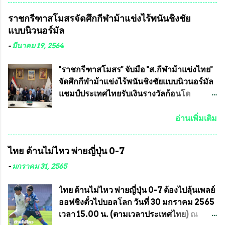
10 ) พร้อมด้วย ดร.สุจินต์ สว่างศรี รองประธาน
ชมรมทหารพราน ค่ายปักธงชัย
ราชกรีฑาสโมสรจัดศึกกีฬาม้าแข่งไร้พนันชิงชัย
อำนวยการจัดการแข่งขัน และ นายวีรยุทธ
กรุงเทพมหานคร ได้เป็นประธาน แจก
แบบนิวนอร์มัล
สวัสดี ประธานคณะกรรมการจัดการแข่งขัน
ข้าวสาร อาหารแห้ง ให้กับพี่น้องชุมชนชาว
และคณะทำงาน ได้ร่วมกันประชุมหารือ
คลองลัดภาชี เขตภาษีเจริญ และชุมชน 50
-
มีนาคม 19, 2564
เตรียมความพร้อมจัดการแข่งขันฟุตบอลสูง
ห้อง โดยมี อส.ทพ จำนวน43นาย เสธอิฐและ
อายุ ชิงแชมป์ประเทศไทย ครั้งที่ 1 ประจำปี
ทีมงาน ต้องขออภัย ที่ไม่ได้เอ่ยชื่อเต็มสังกัด
"ราชกรีฑาสโมสร" จับมือ "ส.กีฬาม้าแข่งไทย"
2564 กำหนดแข่งขันระหว่างวันที่ 24
เพราะท่านขอสงวนเอาไว้ พันอากาศเอก ทอง
จัดศึกกีฬาม้าแข่งไร้พนันชิงชัยแบบนิวนอร์มัล
เมษายน จนถึงว...
อินทร์ พรหมสุวรรณ ท่านรองกัมปนาท ผู้ร่วม
แชมป์ประเทศไทยรับเงินรางวัลก้อนโต
ประสานงาน ไม่สามารถเข้าร่วมกิจกรรมใน
แน่นอน เมื่อวันที่ 19 มี.ค.ที่ผ่านมา "เสธ.น้อย"
ครั้งนี้ได้ เนื่องจาก ติดธุระเร่งด่วน จึงได้มอบ
พล.อ.วิชญ เทพหัสดิน ณ อยุธยา นายกสมาคม
อ่านเพิ่มเติม
หมายหน้าที่ ให้กับ รองวิเชียร ทรงมณี ดูแล
กีฬาม้าแข่งไทย เป็นประธานการประชุมการ
ความสงบเรียบร้อย นางฉวีวรรณ ตระกูลธรรม
จัดการแข่งขันร่วมกัน ระหว่างสมาคม
ไทย ต้านไม่ไหว พ่ายญี่ปุ่น 0-7
ประธานชุมชน คลองลัดภาชีเขตภาษีเจริญ
ราชกรีฑาสโมสร กับ สมาคมกีฬาม้าแข่งไทย
สท.ทพ. สมนึก ปัทมาลัยที่ปรึกษา และการแจก
ที่ห้องประชุมมูลนิธิโอลิมปิคไทย (บ้าน
-
มกราคม 31, 2565
ข้าวสารอาหารแห้งในคราวครั้งนี้ก็ได้รับ
อัมพวัน) เทเวศร์ โดยมี นายอำนวย รุ่งศุภกฤตา
ความ ร้องขอจากประธานชุมชนคลองลัดภาชี
นนท์ ประธานคณะกรรมการอำนวยการแข่ง
ไทย ต้านไม่ไหว พ่ายญี่ปุ่น 0-7 ต้องไปลุ้นเพลย์
เขตภาษีเจริญ !!พี่น้องชุมชนได้รับความเดือด
ม้า พร้อมด้วย นายเต็มสุข สุวรรณศร
ออฟชิงตั๋วไปบอลโลก วันที่ 30 มกราคม 2565
ร้อนจากพิษโรค covid-19 ทำให้การอยู่การ
กรรมการอำนวยการแข่งม้า และรักษาการผู้
เวลา 15.00 น. (ตามเวลาประเทศไทย) ณ