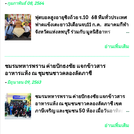
ตอกโค๊ตและรันหมายเลข (พร้อมทั้งมีการทำ
ณัฐสุภานนท์ เปิดเผยว่า “ยกตัวอย่างในเขต
-
กุมภาพันธ์ 08, 2564
ลายบล๊อก โค๊ด หมายเลข) 2.)ต้องมีการ
พื้นที่เทศบาลนครเชียงใหม่ คณะกรรมการ
ประกาศจำนวนการจัดสร้างให้ชัดเจน ว่าสร้าง
การเลือกตั้งต้องแสวงหาข้อเท็จจริงและดำเนิน
ฟุตบอลสูงอายุชิงถ้วย ร.10 68 ทีมทั่วประเทศ
จำนวนเท่าไหร่ (เพื่อป้องกันการปั๊มเสริมใน
การจัดให้มีการเลือกตั้งใหม่ เพราะมีการร้อง
ฟาดแข้งเตะยาว3เดือนจบ11 ก.ค. สมาคมกีฬา
ภายหลัง) 3.)มีวัตถุประสงค์ที...
เรียนการกระทำความผิดกฎหมายการเลือกตั้ง
จังหวัดแห่งลพบุรี ร่วมกับ มูลนิธิอาทร
เข้ามาเป็นจำนวนมาก โดยจะเข้าหารือกับ
ประชานาถ และ ใจฟ้า อะคาเดมี่ จัดการ
เลขาธิการคณะกรรมการการเลือกตั้ง เพื่อให้
แข่งขันฟุตบอลสูงอายุชิงแชมป์ประเทศไทย ชิง
อ่านเพิ่มเติม
ตั้งคณะกรรมการแสวงหาข้อเท็จจริง เร่งให้มี
ถ้วยพระราชทาน รัชกาลที่ 10 กำหนดแข่งขัน
คำวินิจฉัยออกมา โดยเชื่อว่าคณะกรรมการ
ในเดือน เมษายน ถึงเดือน กรกฏาคม2564
ชมรมทหารพราน ค่ายปักธงชัย แจกข้าวสาร
การเลือกตั้งจะดำเนินการจัดให้มีการเลือกตั้ง
อดีตนักเตะทีมชาติอนุญาตให้ลงแข่งขันได้ ทีม
อาหารแห้ง ณ​ ชุมชนชาวคลองลัดภาชี
ใหม่อีกครั้ง ประธานมูลนิธิธรรมาภิบาลและ
แชมป์ได้รับ 150,000 บาท พร้อมได้สิทธิ์ไป
ต่อต้านทุจริต กล่าวต่ออีกว่า “นครเชียงใหม่
ทัวร์ต่างประเทศอีกด้วย ที่ห้องประชุม โรงทาน
-
มิถุนายน 09, 2563
เป็นเขตพื้นที่เศรษฐกิจอันสำคัญของภาคเหนือ
ครัวการบินกรุงเทพ วัดพระบาทน้ำพุ จังหวัด
ต้องส่งเสริมให้ผู้นำในระดับต่างๆมีหลักธร
ลพบุรี ท่านเจ้าคุณ พระราชวิสุทธิ ประชานาถ
ชมรมทหารพราน ค่ายปักธงชัย แจกข้าวสาร
รมาภิบาลในการบริหารราชการแผ่นดิน คณะ
(หลวงพ่อ อลงกต ) ในฐานะประธานมูลนิธิ
อาหารแห้ง ณ​ ชุมชนชาวคลองลัดภาชี เขต
กรรมการการเลือกตั้งถือเป็นองค์กรอิสระตาม
ประชานาถ และ ประธานอำนวยการจัดการ
ภาษีเจริญ และชุมชน 50 ห้อง เมื่อวันอาทิตย์ที่
รัฐธรรมนูญที่ต้องใ...
แข่งขันฟุตบอลสูงอายุชิงแชมป์ประเทศไทย ชิง
7 มิถุนายน 2563 ชมรมทหารพราน ค่าย
ถ้วยพระราชทาน สมเด็จพระเจ้าอยู่หัว มหา
ปักธงชัย กรุงเทพมหานครโดย พันเอกสมศักดิ์
อ่านเพิ่มเติม
วชิราลงกรณ บดินทรเทพยวรางกูร (รัชกาลที่
เจริญชีพชัยประธานและ ที่ปรึกษากิตติมศักดิ์