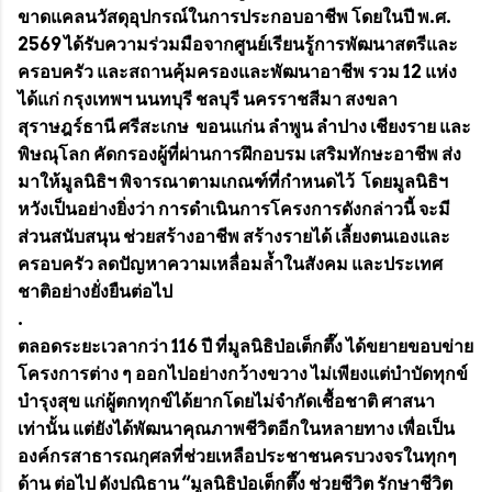
ขาดแคลนวัสดุอุปกรณ์ในการประกอบอาชีพ โดยในปี พ.ศ.
2569 ได้รับความร่วมมือจากศูนย์เรียนรู้การพัฒนาสตรีและ
ครอบครัว และสถานคุ้มครองและพัฒนาอาชีพ รวม 12 แห่ง
ได้แก่ กรุงเทพฯ นนทบุรี ชลบุรี นครราชสีมา สงขลา
สุราษฎร์ธานี ศรีสะเกษ ขอนแก่น ลำพูน ลำปาง เชียงราย และ
พิษณุโลก คัดกรองผู้ที่ผ่านการฝึกอบรม เสริมทักษะอาชีพ ส่ง
มาให้มูลนิธิฯ พิจารณาตามเกณฑ์ที่กำหนดไว้ โดยมูลนิธิฯ
หวังเป็นอย่างยิ่งว่า การดำเนินการโครงการดังกล่าวนี้ จะมี
ส่วนสนับสนุน ช่วยสร้างอาชีพ สร้างรายได้ เลี้ยงตนเองและ
ครอบครัว ลดปัญหาความเหลื่อมล้ำในสังคม และประเทศ
ชาติอย่างยั่งยืนต่อไป
.
ตลอดระยะเวลากว่า 116 ปี ที่มูลนิธิป่อเต็กตึ๊ง ได้ขยายขอบข่าย
โครงการต่าง ๆ ออกไปอย่างกว้างขวาง ไม่เพียงแต่บำบัดทุกข์
บำรุงสุข แก่ผู้ตกทุกข์ได้ยากโดยไม่จำกัดเชื้อชาติ ศาสนา
เท่านั้น แต่ยังได้พัฒนาคุณภาพชีวิตอีกในหลายทาง เพื่อเป็น
องค์กรสาธารณกุศลที่ช่วยเหลือประชาชนครบวงจรในทุกๆ
ด้าน ต่อไป ดังปณิธาน “มูลนิธิป่อเต็กตึ๊ง ช่วยชีวิต รักษาชีวิต