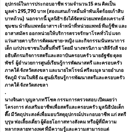
อุปกรณ์ในการประกอบอาชีพ รวมจำนวน 15 คน คิดเป็น
มูลค่า 295,790 บาท (สองแสนเก้าหมื่นห้าพันเจ็ดร้อยเก้าสิบ
บาทถ้วน) นอกจากนี้ มูลนิธิฯ ยังได้จัดหน่วยแพทย์สงเคราะห์
ชุมชน นำทีมแพทย์อาสาฯ เจ้าหน้าที่หน่วยแพทย์ ทีมกู้ชีพ และ
อาสาสมัคร ออกหน่วยให้บริการตรวจรักษาโรคทั่วไป แจก
แว่นสายตา บริการตัดผมชาย-หญิง และกิจกรรมนันทนาการ
เด็ก แก่ประชาชนในพื้นที่ฟรี โดยมี นางพรนิภา มาสิลีรังสี รอง
อธิบดีกรมกิจการสตรีและสถาบันครอบครัว นายอัฐชัย ดุลย
พัชร์ ผู้อำนวยการศูนย์เรียนรู้การพัฒนาสตรี และครอบครัว
ภาคใต้ จังหวัดสงขลา และนายไพโรจน์ ศรีละมุล นายอำเภอ
รัตภูมิ ร่วมในพิธี ณ ศูนย์เรียนรู้การพัฒนาสตรีและครอบครัว
ภาคใต้ จังหวัดสงขลา
.
นางจินดา บุญลาภทวีโชค กรรมการตรวจสอบ เปิดเผยว่า
โครงการ ส่งเสริมอาชีพเพื่อสตรีและครอบครัว มูลนิธิป่อเต็ก
ตึ๊ง มีวัตถุประสงค์เพื่อมอบวัสดุอุปกรณ์ประกอบอาชีพ แก่ สตรี
บุรุษ พ่อเลี้ยงเดี่ยว ผู้ด้อยโอกาสทางสังคม หรือผู้ที่มีความ
หลากหลายทางเพศ ที่มีความรู้และความสามารถแต่