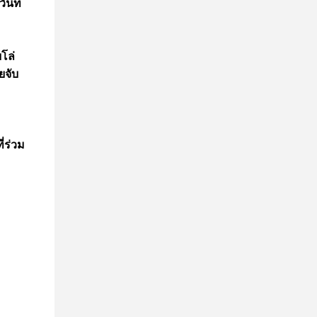
นที่
โล่
ยจับ
่ร่วม