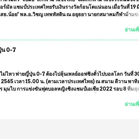
และการแจกข้าวสารอาหารแห้งในคราวครั้งนี้ก็ได้รับความ ร้องข
ร์มัล แชมป์ประเทศไทยรับเงินรางวัลก้อนโตแน่นอน เมื่อวันที่ 19 มี.
ุมชนคลองลัดภาชีเขตภาษีเจริญ !!พี่น้องชุมชนได้รับความเดือดร
"เสธ.น้อย" พล.อ.วิชญ เทพหัสดิน ณ อยุธยา นายกสมาคมกีฬาม้าแข
รค covid-19 ทำให้การอยู่การกินได้รับความเ...
ธานการประชุมการจัดการแข่งขันร่วมกัน ระหว่างสมาคมราชกรี
บ สมาคมกีฬาม้าแข่งไทย ที่ห้องประชุมมูลนิธิโอลิมปิคไทย (บ้าน
อ่านเพิ
) เทเวศร์ โดยมี นายอำนวย รุ่งศุภกฤตานนท์ ประธานคณะกรรมการ
รแข่งม้า พร้อมด้วย นายเต็มสุข สุวรรณศร กรรมการอำนวยการแข
ุ่น 0-7
าการผู้จัดการฝ่ายแข่งม้า สมาคมราชกรีฑาสโมสร และคณะกรร
องฝ่าย เข้าร่วมประชุมอย่างพร้อมเพรียง สรุปประเด็นสำคัญของกา
งนี้ ที่ประชุมกำหนดจัดการแข่งขันกีฬาม้าแข่งชิงแชมป์ประเทศไท
2564 ซึ่งเป็นครั้งแรกของการชิงแชมป์ประเทศไทย และเป็นครั้งที่ 
ไม่ไหว พ่ายญี่ปุ่น 0-7 ต้องไปลุ้นเพลย์ออฟชิงตั๋วไปบอลโลก วันที่ 3
งม้ากีฬาที่ไม่เกี่ยวข้องกับการพนัน กำหนดจัดขึ้นในวันที่ 16 พ.ค.นี้
2565 เวลา 15.00 น. (ตามเวลาประเทศไทย) ณ สนาม ดีวาน พาทิ
กรีฑาสโมสร เวลา 12.00 น. เป็นต้นไป ถ่ายทอดสดทางช่องที-สป
ร มุมไบ การแข่งขันฟุตบอลหญิงชิงแชมป์เอเชีย 2022 รอบ 8 ทีมสุ
t) ของการกีฬาแห่งประเทศไทย (กกท.) โดยทั้งสองสมาคม...
ชมป์กลุ่ม ซี พบกับ ไทย อันดับ 3 จาก กลุ่มบี เกมนี้ ญี่ปุ่นนำทีมมาโดย ซ
ัปตันทีม พร้อมด้วย กองหน้าอย่าง มานา อิวาบูชิ และ มินา ทานากะ
อ่านเพิ
้ ต้องใช้ นัตซึโกะ โทโดโรกิ คุมทีม พร้อมมี สุชาวดี นิลธำรงค์ เป็
บ เสาว์ลักษ์ เพ็งงาม ส่วนตรงกลางมี อิรวดี มาครีส และ อิรวดี มาคริส 
 นาที ญี่ปุ่นมาได้จุดโทษ แต่ มานะ อิวาบุชิ ยิงไปติดเซฟของ วราภร
นาทีที่ 27 ญี่ปุ่นที่เดินหน้าเข้าใส่ต่อเนื่อง มาได้ประตูออกนำจนได้ 