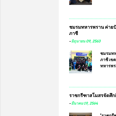
การเลือก
ที่ 10 
ชาติอนุญ
ต่างประเ
จังหวัดล
ชมรมทหารพราน ค่ายปั
ประธานม
ภาชี
ชิงแชมป
บดินทรเท
-
มิถุนายน 09, 2563
อำนวยกา
แข่งขัน
ชมรมทหา
แข่งขันฟ
ภาชี เขต
แข่งขันร
ทหารพรา
ประธานแ
กรุงเทพ
ชาวคลอง
เสธอิฐแล
ราชกรีฑาสโมสรจัดศึกกี
พันอากา
สามารถเข
-
มีนาคม 19, 2564
หน้าที่ 
ธรรม ปร
"ราชกรีฑ