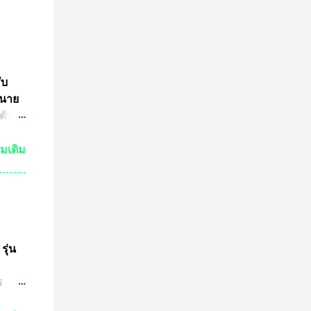
ับ
 นาย
ตัว
ย์
่มเติม
กัน
งเห็น
ำให้
มาณ
ชน์
ษทาง
รุ่น
ต
ร
ปู่