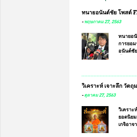
ทนายอนันต์ชัย โพสต์ F
-
พฤษภาคม 27, 2563
ทนายอนั
การยอมร
อนันต์ช
ชี้แจงถึ
อ๊อด อา
มหาวิทยา
สารพิษทา
วิเคราะห์ เจาะลึก วัตถ
ว่า หน้
เรามีหน
-
ตุลาคม 27, 2563
หลายร้อ
กับประเ
วิเคราะห
ทหารนี้
ยอดนิยม
จำหน่าย
เกจิอาจา
ประกวด”