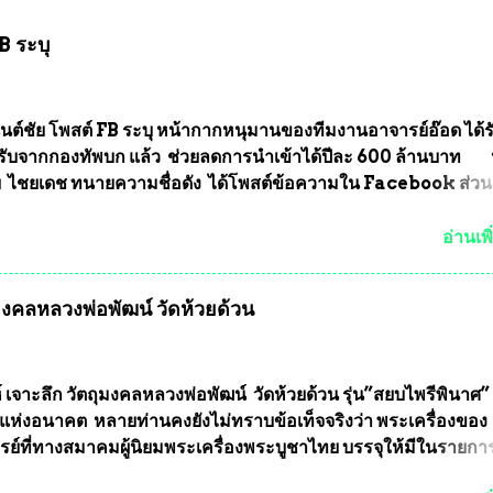
B ระบุ
นต์ชัย โพสต์ FB ระบุ หน้ากากหนุมานของทีมงานอาจารย์อ๊อด ได้ร
ับจากกองทัพบก แล้ว ช่วยลดการนำเข้าได้ปีละ 600 ล้านบาท
ัย ไชยเดช ทนายความชื่อดัง ได้โพสต์ข้อความใน Facebook ส่วน
งความคืบหน้าคดีที่ได้ร่วมต่อสู้ กับรศ.ดร.วีรชัย พุทธวงศ์ หรืออาจาร
จารย์ประจำภาควิชาเคมี คณะศิลปศาสตร์และวิทยาศาสตร์
อ่านเพิ
ลัยเกษตรศาสตร์ และทีมงานนักวิจัย ที่ร่วมกันคิดค้น หน้ากากป้อง
งทหาร ( หน้ากากหนุมาน ) ซึ่งทีมงานนักวิจัยของอาจารย์อ๊อด เล็
ุมงคลหลวงพ่อพัฒน์ วัดห้วยด้วน
ากากป้องกันสารพิษทางทหาร ถ้าสามารถผลิตได้ในประเทศไทย จะท
้ากากป้องกันสารพิษทางทหารไม่ต้องนำเข้า ไม่ต้องเปลืองงบประ
ยล้านบาทต่อปี และยังใช้ประโยชน์อื่นอีกมากมาย อันจะเป็นประโย
ทศชาติอย่างยิ่ง ผมจะดีใจและภูมิใจมากหากหน้ากากป้องกันสารพิ
์ เจาะลึก วัตถุมงคลหลวงพ่อพัฒน์ วัดห้วยด้วน รุ่น”สยบไพรีพินาศ” 
ได้รับการผลิตในประเทศลดการนำเข้าโดยเด็ดขาด และสามารถผลิ
แห่งอนาคต หลายท่านคงยังไม่ทราบข้อเท็จจริงว่า พระเครื่องของ
ส่งออกต่างประเทศได้ โดยทีมทนายความและทีมงา...
รย์ที่ทางสมาคมผู้นิยมพระเครื่องพระบูชาไทย บรรจุให้มีในรายกา
แบบถาวร” ล่าสุดก็คือพระเครื่องหลวงพ่อคูณ และพระเครื่องหลวง