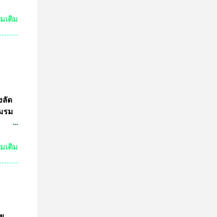
ทีม
ัวร์
่มเติม
ำพุ
นฐานะ
งอายุ
ลงกรณ
ธาน
ดการ
งลัด
ชมรม
ชน
่มเติม
3นาย
เอาไว้
 ไม่
มาย
ูล
ัย