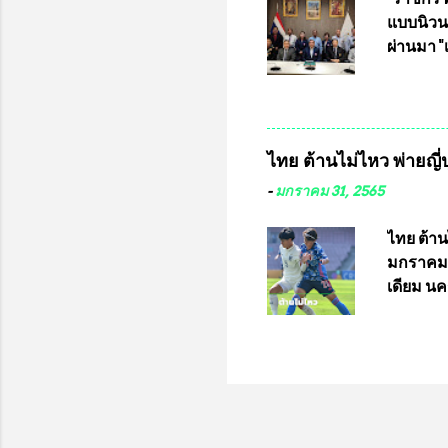
ปรึกษา 
แบบนิวนอ
ประธานช
ผ่านมา 
จากพิษโ
เป็นประ
สโมสร กั
อัมพวัน
อำนวยกา
ไทย ต้านไม่ไหว พ่ายญี่ป
และรักษ
จากทั้งส
-
มกราคม 31, 2565
ประชุมดั
ประจำปี 
ไทย ต้าน
ของการแข่
มกราคม 
สนามราช
เดียม นค
(T-Spor
ญี่ปุ่น แ
มางาอิ ก
ไทยเกมนี
หน้าคู่กั
เกมมา 15
บุญสิงห์ 