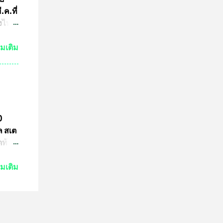
อจาก
ค.ที่
้อน
่งไทย
ฑา
่มเติม
่งม้า
มการ
ร
ย
2
0
 ที่
ล สเต
อร์ต
ดท้าย
ากิ คู
 ด้าน
่มเติม
นกอง
เริ่ม
ณ์
และ