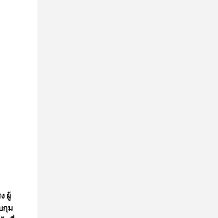
ผู้
บกุม