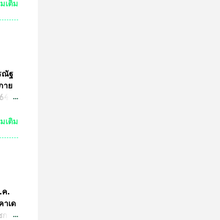
วด
่มเติม
ต่ถ้า
ระ
งหลวง
จะนำ
ค๊ต
รณัฐ
ร
นภาย
ารปั๊ม
4 ที่
ามผิด
ขต
่มเติม
ริง
ามผิด
คณะ
คำ
การ
ีกว่า
ก.ค.
ผู้นำ
ะคาเด
การ
ัชกาล