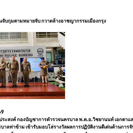
เด่นจับกุมตามหมายจับ กวาดล้างอาชญากรรมเมืองกรุง
569
กประสงค์ กองบัญชาการตำรวจนครบาล พ.ต.อ.วิชยานนท์ เอกตาแสง 
ลท่าข้าม เข้ารับมอบโล่รางวัลผลการปฏิบัติงานดีเด่นด้านการจั