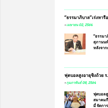
หมุน แต่
เนื่องจา
ในอนาคต
“ธรรมาภิบาล”เร่งหารือ 
ประกวดแบ
เครื่องห
-
เมษายน 02, 2564
พ่อคูณ ซ
เข้ารายก
“ธรรมาภิ
และรันห
สุภานนท์
ประกาศจำ
หลังจากก
เสริมในภ
ผ่านมาพ
กฎหมายกา
พื้นที่เ
และดำเน
ฟุตบอลสูงอายุชิงถ้วย 
กฎหมายก
กรรมการก
-
กุมภาพันธ์ 08, 2564
วินิจฉัย
เลือกตั้
ฟุตบอลส
“นครเชีย
สมาคมกีฬ
ในระดับ
มี่ จัด