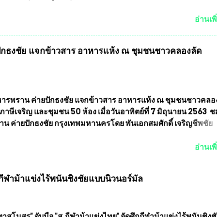
ตั้งถือเป็นองค์กรอิสระตามรัฐธรรมนูญที่ต้องใ...
กำหนดแข่งขันในเดือน เมษายน ถึงเดือน กรกฏาคม2564 อดีตนักเตะ
าตให้ลงแข่งขันได้ ทีมแชมป์ได้รับ 150,000 บาท พร้อมได้สิทธิ์ไปท
อ่านเพิ
ทศอีกด้วย ที่ห้องประชุม โรงทานครัวการบินกรุงเทพ วัดพระบาทน้
พบุรี ท่านเจ้าคุณ พระราชวิสุทธิ ประชานาถ (หลวงพ่อ อลงกต ) ใ
กธงชัย แจกข้าวสาร อาหารแห้ง ณ​ ชุมชนชาวคลองลัด
ูลนิธิประชานาถ และ ประธานอำนวยการจัดการแข่งขันฟุตบอลสู
์ประเทศไทย ชิงถ้วยพระราชทาน สมเด็จพระเจ้าอยู่หัว มหาวชิรา
พยวรางกูร (รัชกาลที่ 10 ) พร้อมด้วย ดร.สุจินต์ สว่างศรี รองประ
รจัดการแข่งขัน และ นายวีรยุทธ สวัสดี ประธานคณะกรรมการจั
 และคณะทำงาน ได้ร่วมกันประชุมหารือเตรียมความพร้อมจัดการ
รพราน ค่ายปักธงชัย แจกข้าวสาร อาหารแห้ง ณ​ ชุมชนชาวคลอ
ุตบอลสูงอายุ ชิงแชมป์ประเทศไทย ครั้งที่ 1 ประจำปี 2564 กำหนด
ภาษีเจริญ และชุมชน 50 ห้อง เมื่อวันอาทิตย์ที่ 7 มิถุนายน 2563 
ะหว่างวันที่ 24 เมษายน จนถึงว...
น ค่ายปักธงชัย กรุงเทพมหานครโดย พันเอกสมศักดิ์ เจริญชีพชัย
ละ ที่ปรึกษากิตติมศักดิ์ ชมรมทหารพราน ค่ายปักธงชัย
มหานคร ได้เป็นประธาน แจกข้าวสาร อาหารแห้ง ให้กับพี่น้องชุม
อ่านเพิ
ลัดภาชี เขตภาษีเจริญ และชุมชน 50 ห้อง โดยมี อส.ทพ จำนวน4
ะทีมงาน ต้องขออภัย ที่ไม่ได้เอ่ยชื่อเต็มสังกัด เพราะท่านขอสงวน
ฬาม้าแข่งไร้พนันชิงชัยแบบนิวนอร์มัล
ศเอก ทองอินทร์ พรหมสุวรรณ ท่านรองกัมปนาท ผู้ร่วมประสานงาน
้าร่วมกิจกรรมในครั้งนี้ได้ เนื่องจาก ติดธุระเร่งด่วน จึงได้มอบห
ให้กับ รองวิเชียร ทรงมณี ดูแลความสงบเรียบร้อย นางฉวีวรรณ ตระก
ะธานชุมชน คลองลัดภาชีเขตภาษีเจริญ สท.ทพ. สมนึก ปัทมาลัยที่
าสโมสร" จับมือ "ส.กีฬาม้าแข่งไทย" จัดศึกกีฬาม้าแข่งไร้พนันชิงช