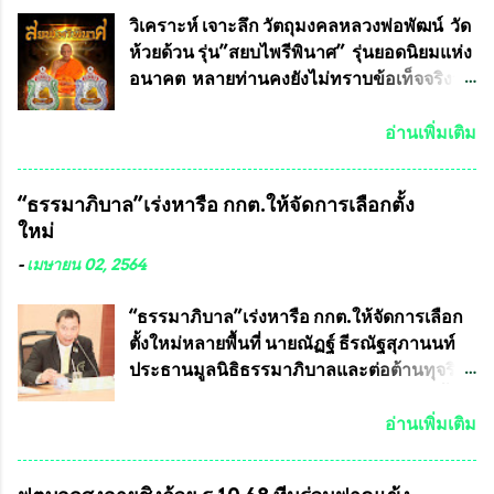
ทหาร ( หน้ากากหนุมาน ) ซึ่งทีมงานนักวิจัย
วิเคราะห์ เจาะลึก วัตถุมงคลหลวงพ่อพัฒน์ วัด
ของอาจารย์อ๊อด เล็งเห็นว่า หน้ากากป้องกัน
ห้วยด้วน รุ่น”สยบไพรีพินาศ” รุ่นยอดนิยมแห่ง
สารพิษทางทหาร ถ้าสามารถผลิตได้ใน
อนาคต หลายท่านคงยังไม่ทราบข้อเท็จจริงว่า
ประเทศไทย จะทำให้เรามีหน้ากากป้องกันสาร
พระเครื่องของเกจิอาจารย์ที่ทางสมาคมผู้นิยม
พิษทางทหารไม่ต้องนำเข้า ไม่ต้องเปลืองงบ
พระเครื่องพระบูชาไทย บรรจุให้มีในรายการ
อ่านเพิ่มเติม
ประมาณหลายร้อยล้านบาทต่อปี และยังใช้
ประกวด”แบบถาวร” ล่าสุดก็คือพระเครื่อง
ประโยชน์อื่นอีกมากมาย อันจะเป็นประโยชน์
หลวงพ่อคูณ และพระเครื่องหลวงปู่หมุน แต่
“ธรรมาภิบาล”เร่งหารือ กกต.ให้จัดการเลือกตั้ง
กับประเทศชาติอย่างยิ่ง ผมจะดีใจและภูมิใจ
พระเครื่องหลวงพ่อคูณ มีเพียงบางรุ่นเท่านั้นที่
ใหม่
มากหากหน้ากากป้องกันสารพิษทางทหารนี้
อยู่ในรายการประกวด เนื่องจากพระเครื่อง
ได้รับการผลิตในประเทศลดการนำเข้าโดยเด็ด
หลวงพ่อคูณ มีการจัดสร้างไว้มากมายหลาย
-
เมษายน 02, 2564
ขาด และสามารถผลิตจำหน่ายส่งออกต่าง
ร้อยรุ่น ... แต่ถ้าในอนาคต หากทางสมาคมฯ มี
ประเทศได้ โดยทีมทนายความและทีม
การบรรจุพระเครื่องหลวงพ่อพัฒน์ ให้มีการ
“ธรรมาภิบาล”เร่งหารือ กกต.ให้จัดการเลือก
งา...
ประกวดแบบถาวรบ้าง ก็คงจะมีการคัดเลือก
ตั้งใหม่หลายพื้นที่ นายณัฏฐ์ ธีรณัฐสุภานนท์
เพียงบางรุ่นเช่นกัน เนื่องจากพระเครื่องหลวง
ประธานมูลนิธิธรรมาภิบาลและต่อต้านทุจริต
พ่อพัฒน์ ก็มีการจัดสร้างไว้หลายร้อยรุ่นเช่น
ได้รับเรื่องร้องเรียนภายหลังจากการเลือกตั้ง
เดียวกับพระเครื่องหลวงพ่อคูณ ซึ่งท่านนายก
สมาชิกสภาเทศบาลทั่วประเทศเมื่อวันที่ 28
อ่านเพิ่มเติม
สมาคมฯ ท่านได้เคยประกาศย้ำทุกครั้งว่า พระ
มีนาคม 2564 ที่ผ่านมาพบว่าหลายพื้นที่เขต
ใหม่ที่จะนำเข้ารายการประกวดต้องมี
การเลือกตั้งมีประชาชนร้องเรียนการกระ