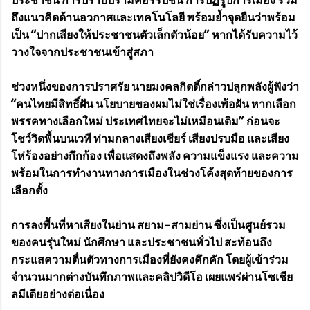
ประชาชน การปราบปรามคอร์รัปชัน การปฏิรูปการเมือง รวม
ถึงแนวคิดด้านอวกาศและเทคโนโลยี พร้อมย้ำจุดยืนว่าพร้อม
เป็น “ปากเสียงให้ประชาชนตัวเล็กตัวน้อย” หากได้รับความไว้
วางใจจากประชาชนเข้าสู่สภา
ช่วงหนึ่งของการปราศรัย นายมงคลกิตติ์กล่าวปลุกพลังผู้ฟังว่า
“คนไทยมีสิทธิ์ฝัน นโยบายของผมไม่ใช่เรื่องเพ้อฝัน หากเลือก
พรรคทางเลือกใหม่ ประเทศไทยจะไม่เหมือนเดิม” ก่อนจะ
โชว์วิดพื้นบนเวที ท่ามกลางเสียงเชียร์ เสียงปรบมือ และเสียง
โห่ร้องอย่างกึกก้อง เพื่อแสดงถึงพลัง ความแข็งแรง และความ
พร้อมในการทำงานทางการเมืองในช่วงโค้งสุดท้ายของการ
เลือกตั้ง
การลงพื้นที่หาเสียงในย่าน สยาม–สามย่าน ซึ่งเป็นศูนย์รวม
ของคนรุ่นใหม่ นักศึกษา และประชาชนทั่วไป สะท้อนถึง
กระแสความตื่นตัวทางการเมืองที่ยังคงคึกคัก โดยผู้เข้าร่วม
จำนวนมากต่างบันทึกภาพและคลิปวิดีโอ เผยแพร่ผ่านโซเชีย
ลมีเดียอย่างต่อเนื่อง