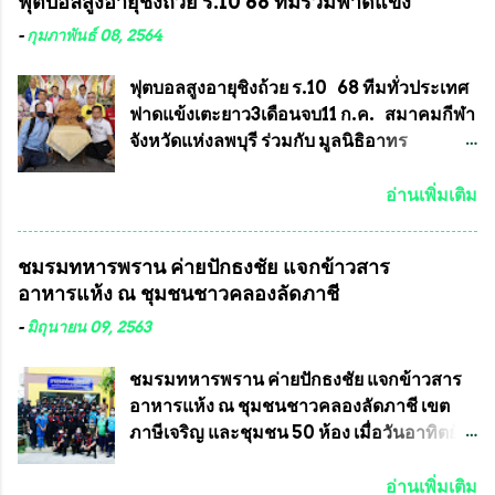
ฟุตบอลสูงอายุชิงถ้วย ร.10 68 ทีมร่วมฟาดแข้ง
คุณสมบัติชัดเจนดังนี้ 1.)พระทุกองค์จะต้อง
ทำความผิดกฎหมายการเลือกตั้ง นายณัฏฐ์ ธีร
ตอกโค๊ตและรันหมายเลข (พร้อมทั้งมีการทำ
ณัฐสุภานนท์ เปิดเผยว่า “ยกตัวอย่างในเขต
-
กุมภาพันธ์ 08, 2564
ลายบล๊อก โค๊ด หมายเลข) 2.)ต้องมีการ
พื้นที่เทศบาลนครเชียงใหม่ คณะกรรมการ
ประกาศจำนวนการจัดสร้างให้ชัดเจน ว่าสร้าง
การเลือกตั้งต้องแสวงหาข้อเท็จจริงและดำเนิน
ฟุตบอลสูงอายุชิงถ้วย ร.10 68 ทีมทั่วประเทศ
จำนวนเท่าไหร่ (เพื่อป้องกันการปั๊มเสริมใน
การจัดให้มีการเลือกตั้งใหม่ เพราะมีการร้อง
ฟาดแข้งเตะยาว3เดือนจบ11 ก.ค. สมาคมกีฬา
ภายหลัง) 3.)มีวัตถุประสงค์ที...
เรียนการกระทำความผิดกฎหมายการเลือกตั้ง
จังหวัดแห่งลพบุรี ร่วมกับ มูลนิธิอาทร
เข้ามาเป็นจำนวนมาก โดยจะเข้าหารือกับ
ประชานาถ และ ใจฟ้า อะคาเดมี่ จัดการ
เลขาธิการคณะกรรมการการเลือกตั้ง เพื่อให้
แข่งขันฟุตบอลสูงอายุชิงแชมป์ประเทศไทย ชิง
อ่านเพิ่มเติม
ตั้งคณะกรรมการแสวงหาข้อเท็จจริง เร่งให้มี
ถ้วยพระราชทาน รัชกาลที่ 10 กำหนดแข่งขัน
คำวินิจฉัยออกมา โดยเชื่อว่าคณะกรรมการ
ในเดือน เมษายน ถึงเดือน กรกฏาคม2564
ชมรมทหารพราน ค่ายปักธงชัย แจกข้าวสาร
การเลือกตั้งจะดำเนินการจัดให้มีการเลือกตั้ง
อดีตนักเตะทีมชาติอนุญาตให้ลงแข่งขันได้ ทีม
อาหารแห้ง ณ​ ชุมชนชาวคลองลัดภาชี
ใหม่อีกครั้ง ประธานมูลนิธิธรรมาภิบาลและ
แชมป์ได้รับ 150,000 บาท พร้อมได้สิทธิ์ไป
ต่อต้านทุจริต กล่าวต่ออีกว่า “นครเชียงใหม่
ทัวร์ต่างประเทศอีกด้วย ที่ห้องประชุม โรงทาน
-
มิถุนายน 09, 2563
เป็นเขตพื้นที่เศรษฐกิจอันสำคัญของภาคเหนือ
ครัวการบินกรุงเทพ วัดพระบาทน้ำพุ จังหวัด
ต้องส่งเสริมให้ผู้นำในระดับต่างๆมีหลักธร
ลพบุรี ท่านเจ้าคุณ พระราชวิสุทธิ ประชานาถ
ชมรมทหารพราน ค่ายปักธงชัย แจกข้าวสาร
รมาภิบาลในการบริหารราชการแผ่นดิน คณะ
(หลวงพ่อ อลงกต ) ในฐานะประธานมูลนิธิ
อาหารแห้ง ณ​ ชุมชนชาวคลองลัดภาชี เขต
กรรมการการเลือกตั้งถือเป็นองค์กรอิสระตาม
ประชานาถ และ ประธานอำนวยการจัดการ
ภาษีเจริญ และชุมชน 50 ห้อง เมื่อวันอาทิตย์ที่
รัฐธรรมนูญที่ต้องใ...
แข่งขันฟุตบอลสูงอายุชิงแชมป์ประเทศไทย ชิง
7 มิถุนายน 2563 ชมรมทหารพราน ค่าย
ถ้วยพระราชทาน สมเด็จพระเจ้าอยู่หัว มหา
ปักธงชัย กรุงเทพมหานครโดย พันเอกสมศักดิ์
อ่านเพิ่มเติม