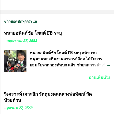
ข่าวฮอตชัดทุกกระแส
ทนายอนันต์ชัย โพสต์ FB ระบุ
-
พฤษภาคม 27, 2563
ทนายอนันต์ชัย โพสต์ FB ระบุ หน้ากาก
หนุมานของทีมงานอาจารย์อ๊อด ได้รับการ
ยอมรับจากกองทัพบก แล้ว ช่วยลดการนำเข้า
ได้ปีละ 600 ล้านบาท นายอนันต์ชัย ไชย
เดช ทนายความชื่อดัง ได้โพสต์ข้อความใน
อ่านเพิ่มเติม
Facebook ส่วนตัว ชี้แจงถึงความคืบหน้าคดี
ที่ได้ร่วมต่อสู้ กับรศ.ดร.วีรชัย พุทธวงศ์ หรือ
วิเคราะห์ เจาะลึก วัตถุมงคลหลวงพ่อพัฒน์ วัด
อาจารย์อ๊อด อาจารย์ประจำภาควิชาเคมี
ห้วยด้วน
คณะศิลปศาสตร์และวิทยาศาสตร์
มหาวิทยาลัยเกษตรศาสตร์ และทีมงานนักวิจัย
-
ตุลาคม 27, 2563
ที่ร่วมกันคิดค้น หน้ากากป้องกันสารพิษทาง