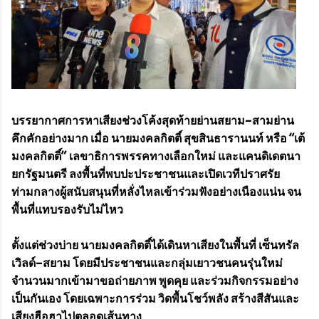
บรรยากาศการหาเสียงช่วงโค้งสุดท้ายย่านสยาม–สามย่าน
คึกคักอย่างมาก เมื่อ นายมงคลกิตติ์ สุขสินธารานนท์ หรือ “เต้
มงคลกิตติ์” เลขาธิการพรรคทางเลือกใหม่ และแคนดิเดตนา
ยกรัฐมนตรี ลงพื้นที่พบปะประชาชนและเปิดเวทีปราศรัย
ท่ามกลางผู้สนับสนุนที่หลั่งไหลเข้าร่วมฟังอย่างเนืองแน่น จน
พื้นที่แทบรองรับไม่ไหว
ตั้งแต่ช่วงบ่าย นายมงคลกิตติ์ได้เดินหาเสียงในพื้นที่ เซ็นทรัล
เวิลด์–สยาม โดยมีประชาชนและกลุ่มเยาวชนคนรุ่นใหม่
จำนวนมากเข้ามาขอถ่ายภาพ พูดคุย และร่วมกิจกรรมอย่าง
เป็นกันเอง โดยเฉพาะการร่วม วิดพื้นโชว์พลัง สร้างสีสันและ
เสียงฮือฮาไปตลอดเส้นทาง