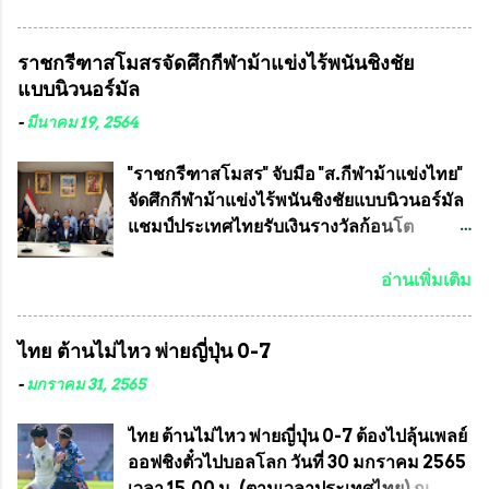
วชิราลงกรณ บดินทรเทพยวรางกูร (รัชกาลที่
เจริญชีพชัยประธานและ ที่ปรึกษากิตติมศักดิ์
10 ) พร้อมด้วย ดร.สุจินต์ สว่างศรี รองประธาน
ชมรมทหารพราน ค่ายปักธงชัย
ราชกรีฑาสโมสรจัดศึกกีฬาม้าแข่งไร้พนันชิงชัย
อำนวยการจัดการแข่งขัน และ นายวีรยุทธ
กรุงเทพมหานคร ได้เป็นประธาน แจก
แบบนิวนอร์มัล
สวัสดี ประธานคณะกรรมการจัดการแข่งขัน
ข้าวสาร อาหารแห้ง ให้กับพี่น้องชุมชนชาว
และคณะทำงาน ได้ร่วมกันประชุมหารือ
คลองลัดภาชี เขตภาษีเจริญ และชุมชน 50
-
มีนาคม 19, 2564
เตรียมความพร้อมจัดการแข่งขันฟุตบอลสูง
ห้อง โดยมี อส.ทพ จำนวน43นาย เสธอิฐและ
อายุ ชิงแชมป์ประเทศไทย ครั้งที่ 1 ประจำปี
ทีมงาน ต้องขออภัย ที่ไม่ได้เอ่ยชื่อเต็มสังกัด
"ราชกรีฑาสโมสร" จับมือ "ส.กีฬาม้าแข่งไทย"
2564 กำหนดแข่งขันระหว่างวันที่ 24
เพราะท่านขอสงวนเอาไว้ พันอากาศเอก ทอง
จัดศึกกีฬาม้าแข่งไร้พนันชิงชัยแบบนิวนอร์มัล
เมษายน จนถึงว...
อินทร์ พรหมสุวรรณ ท่านรองกัมปนาท ผู้ร่วม
แชมป์ประเทศไทยรับเงินรางวัลก้อนโต
ประสานงาน ไม่สามารถเข้าร่วมกิจกรรมใน
แน่นอน เมื่อวันที่ 19 มี.ค.ที่ผ่านมา "เสธ.น้อย"
ครั้งนี้ได้ เนื่องจาก ติดธุระเร่งด่วน จึงได้มอบ
พล.อ.วิชญ เทพหัสดิน ณ อยุธยา นายกสมาคม
อ่านเพิ่มเติม
หมายหน้าที่ ให้กับ รองวิเชียร ทรงมณี ดูแล
กีฬาม้าแข่งไทย เป็นประธานการประชุมการ
ความสงบเรียบร้อย นางฉวีวรรณ ตระกูลธรรม
จัดการแข่งขันร่วมกัน ระหว่างสมาคม
ไทย ต้านไม่ไหว พ่ายญี่ปุ่น 0-7
ประธานชุมชน คลองลัดภาชีเขตภาษีเจริญ
ราชกรีฑาสโมสร กับ สมาคมกีฬาม้าแข่งไทย
สท.ทพ. สมนึก ปัทมาลัยที่ปรึกษา และการแจก
ที่ห้องประชุมมูลนิธิโอลิมปิคไทย (บ้าน
-
มกราคม 31, 2565
ข้าวสารอาหารแห้งในคราวครั้งนี้ก็ได้รับ
อัมพวัน) เทเวศร์ โดยมี นายอำนวย รุ่งศุภกฤตา
ความ ร้องขอจากประธานชุมชนคลองลัดภาชี
นนท์ ประธานคณะกรรมการอำนวยการแข่ง
ไทย ต้านไม่ไหว พ่ายญี่ปุ่น 0-7 ต้องไปลุ้นเพลย์
เขตภาษีเจริญ !!พี่น้องชุมชนได้รับความเดือด
ม้า พร้อมด้วย นายเต็มสุข สุวรรณศร
ออฟชิงตั๋วไปบอลโลก วันที่ 30 มกราคม 2565
ร้อนจากพิษโรค covid-19 ทำให้การอยู่การ
กรรมการอำนวยการแข่งม้า และรักษาการผู้
เวลา 15.00 น. (ตามเวลาประเทศไทย) ณ