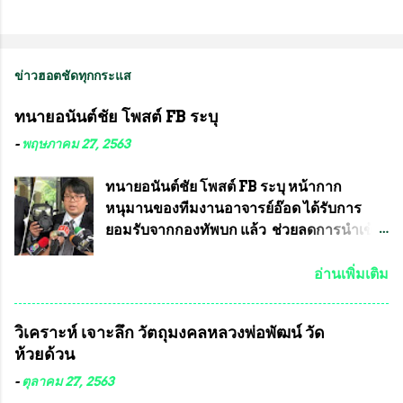
ข่าวฮอตชัดทุกกระแส
ทนายอนันต์ชัย โพสต์ FB ระบุ
-
พฤษภาคม 27, 2563
ทนายอนันต์ชัย โพสต์ FB ระบุ หน้ากาก
หนุมานของทีมงานอาจารย์อ๊อด ได้รับการ
ยอมรับจากกองทัพบก แล้ว ช่วยลดการนำเข้า
ได้ปีละ 600 ล้านบาท นายอนันต์ชัย ไชย
เดช ทนายความชื่อดัง ได้โพสต์ข้อความใน
อ่านเพิ่มเติม
Facebook ส่วนตัว ชี้แจงถึงความคืบหน้าคดี
ที่ได้ร่วมต่อสู้ กับรศ.ดร.วีรชัย พุทธวงศ์ หรือ
วิเคราะห์ เจาะลึก วัตถุมงคลหลวงพ่อพัฒน์ วัด
อาจารย์อ๊อด อาจารย์ประจำภาควิชาเคมี
ห้วยด้วน
คณะศิลปศาสตร์และวิทยาศาสตร์
มหาวิทยาลัยเกษตรศาสตร์ และทีมงานนักวิจัย
-
ตุลาคม 27, 2563
ที่ร่วมกันคิดค้น หน้ากากป้องกันสารพิษทาง