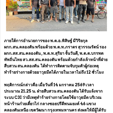
ภายใต้การอำนวยการของ พ.ต.อ.พิสิษฐ์ มีวิริยกุล
ผกก.สน.คลองตัน พร้อมด้วย พ.ต.ท.ภราดร สุวรรณรัตน์ รอง
ผกก.สส.สน.คลองตัน , พ.ต.ท.สุริยา จั้นวันดี, พ.ต.ต.บรรพต
ทัพถิ่นไทย สว.สส.สน.คลองตัน พร้อมด้วยกำลังเจ้าหน้าที่ฝ่าย
สืบสวน สน.คลองตัน ได้ทำการติดตามจับกุมตัวผู้ก่อเหตุ
ทำร้ายร่างกายด้วยอาวุธมีดได้ภายในเวลาไม่ถึง 12 ชั่วโมง
พฤติการณ์กล่าวคือ เมื่อวันที่ 14 มกราคม 2569 เวลา
ประมาณ 21.25 น. ฝ่ายสืบสวน สน.คลองตัน ได้รับแจ้งจาก
ระบบ C3I ว่ามีเหตุทำร้ายร่างกายโดยใช้อาวุธมีด บริเวณ
หน้าร้านก๋วยเตี๋ยวไก่ กลางซอยปรีดีพนมยงค์ 46 แขวง
คลองตันเหนือ เขตวัฒนา กรุงเทพมหานคร ส่งผลให้มีผู้ได้รับ