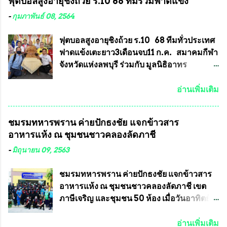
ฟุตบอลสูงอายุชิงถ้วย ร.10 68 ทีมร่วมฟาดแข้ง
คุณสมบัติชัดเจนดังนี้ 1.)พระทุกองค์จะต้อง
ทำความผิดกฎหมายการเลือกตั้ง นายณัฏฐ์ ธีร
ตอกโค๊ตและรันหมายเลข (พร้อมทั้งมีการทำ
ณัฐสุภานนท์ เปิดเผยว่า “ยกตัวอย่างในเขต
-
กุมภาพันธ์ 08, 2564
ลายบล๊อก โค๊ด หมายเลข) 2.)ต้องมีการ
พื้นที่เทศบาลนครเชียงใหม่ คณะกรรมการ
ประกาศจำนวนการจัดสร้างให้ชัดเจน ว่าสร้าง
การเลือกตั้งต้องแสวงหาข้อเท็จจริงและดำเนิน
ฟุตบอลสูงอายุชิงถ้วย ร.10 68 ทีมทั่วประเทศ
จำนวนเท่าไหร่ (เพื่อป้องกันการปั๊มเสริมใน
การจัดให้มีการเลือกตั้งใหม่ เพราะมีการร้อง
ฟาดแข้งเตะยาว3เดือนจบ11 ก.ค. สมาคมกีฬา
ภายหลัง) 3.)มีวัตถุประสงค์ที...
เรียนการกระทำความผิดกฎหมายการเลือกตั้ง
จังหวัดแห่งลพบุรี ร่วมกับ มูลนิธิอาทร
เข้ามาเป็นจำนวนมาก โดยจะเข้าหารือกับ
ประชานาถ และ ใจฟ้า อะคาเดมี่ จัดการ
เลขาธิการคณะกรรมการการเลือกตั้ง เพื่อให้
แข่งขันฟุตบอลสูงอายุชิงแชมป์ประเทศไทย ชิง
อ่านเพิ่มเติม
ตั้งคณะกรรมการแสวงหาข้อเท็จจริง เร่งให้มี
ถ้วยพระราชทาน รัชกาลที่ 10 กำหนดแข่งขัน
คำวินิจฉัยออกมา โดยเชื่อว่าคณะกรรมการ
ในเดือน เมษายน ถึงเดือน กรกฏาคม2564
ชมรมทหารพราน ค่ายปักธงชัย แจกข้าวสาร
การเลือกตั้งจะดำเนินการจัดให้มีการเลือกตั้ง
อดีตนักเตะทีมชาติอนุญาตให้ลงแข่งขันได้ ทีม
อาหารแห้ง ณ​ ชุมชนชาวคลองลัดภาชี
ใหม่อีกครั้ง ประธานมูลนิธิธรรมาภิบาลและ
แชมป์ได้รับ 150,000 บาท พร้อมได้สิทธิ์ไป
ต่อต้านทุจริต กล่าวต่ออีกว่า “นครเชียงใหม่
ทัวร์ต่างประเทศอีกด้วย ที่ห้องประชุม โรงทาน
-
มิถุนายน 09, 2563
เป็นเขตพื้นที่เศรษฐกิจอันสำคัญของภาคเหนือ
ครัวการบินกรุงเทพ วัดพระบาทน้ำพุ จังหวัด
ต้องส่งเสริมให้ผู้นำในระดับต่างๆมีหลักธร
ลพบุรี ท่านเจ้าคุณ พระราชวิสุทธิ ประชานาถ
ชมรมทหารพราน ค่ายปักธงชัย แจกข้าวสาร
รมาภิบาลในการบริหารราชการแผ่นดิน คณะ
(หลวงพ่อ อลงกต ) ในฐานะประธานมูลนิธิ
อาหารแห้ง ณ​ ชุมชนชาวคลองลัดภาชี เขต
กรรมการการเลือกตั้งถือเป็นองค์กรอิสระตาม
ประชานาถ และ ประธานอำนวยการจัดการ
ภาษีเจริญ และชุมชน 50 ห้อง เมื่อวันอาทิตย์ที่
รัฐธรรมนูญที่ต้องใ...
แข่งขันฟุตบอลสูงอายุชิงแชมป์ประเทศไทย ชิง
7 มิถุนายน 2563 ชมรมทหารพราน ค่าย
ถ้วยพระราชทาน สมเด็จพระเจ้าอยู่หัว มหา
ปักธงชัย กรุงเทพมหานครโดย พันเอกสมศักดิ์
อ่านเพิ่มเติม