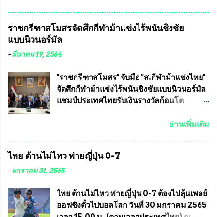
วชิราลงกรณ บดินทรเทพยวรางกูร (รัชกาลที่
เจริญชีพชัยประธานและ ที่ปรึกษากิตติมศักดิ์
10 ) พร้อมด้วย ดร.สุจินต์ สว่างศรี รองประธาน
ชมรมทหารพราน ค่ายปักธงชัย
ราชกรีฑาสโมสรจัดศึกกีฬาม้าแข่งไร้พนันชิงชัย
อำนวยการจัดการแข่งขัน และ นายวีรยุทธ
กรุงเทพมหานคร ได้เป็นประธาน แจก
แบบนิวนอร์มัล
สวัสดี ประธานคณะกรรมการจัดการแข่งขัน
ข้าวสาร อาหารแห้ง ให้กับพี่น้องชุมชนชาว
และคณะทำงาน ได้ร่วมกันประชุมหารือ
คลองลัดภาชี เขตภาษีเจริญ และชุมชน 50
-
มีนาคม 19, 2564
เตรียมความพร้อมจัดการแข่งขันฟุตบอลสูง
ห้อง โดยมี อส.ทพ จำนวน43นาย เสธอิฐและ
อายุ ชิงแชมป์ประเทศไทย ครั้งที่ 1 ประจำปี
ทีมงาน ต้องขออภัย ที่ไม่ได้เอ่ยชื่อเต็มสังกัด
"ราชกรีฑาสโมสร" จับมือ "ส.กีฬาม้าแข่งไทย"
2564 กำหนดแข่งขันระหว่างวันที่ 24
เพราะท่านขอสงวนเอาไว้ พันอากาศเอก ทอง
จัดศึกกีฬาม้าแข่งไร้พนันชิงชัยแบบนิวนอร์มัล
เมษายน จนถึงว...
อินทร์ พรหมสุวรรณ ท่านรองกัมปนาท ผู้ร่วม
แชมป์ประเทศไทยรับเงินรางวัลก้อนโต
ประสานงาน ไม่สามารถเข้าร่วมกิจกรรมใน
แน่นอน เมื่อวันที่ 19 มี.ค.ที่ผ่านมา "เสธ.น้อย"
ครั้งนี้ได้ เนื่องจาก ติดธุระเร่งด่วน จึงได้มอบ
พล.อ.วิชญ เทพหัสดิน ณ อยุธยา นายกสมาคม
อ่านเพิ่มเติม
หมายหน้าที่ ให้กับ รองวิเชียร ทรงมณี ดูแล
กีฬาม้าแข่งไทย เป็นประธานการประชุมการ
ความสงบเรียบร้อย นางฉวีวรรณ ตระกูลธรรม
จัดการแข่งขันร่วมกัน ระหว่างสมาคม
ไทย ต้านไม่ไหว พ่ายญี่ปุ่น 0-7
ประธานชุมชน คลองลัดภาชีเขตภาษีเจริญ
ราชกรีฑาสโมสร กับ สมาคมกีฬาม้าแข่งไทย
สท.ทพ. สมนึก ปัทมาลัยที่ปรึกษา และการแจก
ที่ห้องประชุมมูลนิธิโอลิมปิคไทย (บ้าน
-
มกราคม 31, 2565
ข้าวสารอาหารแห้งในคราวครั้งนี้ก็ได้รับ
อัมพวัน) เทเวศร์ โดยมี นายอำนวย รุ่งศุภกฤตา
ความ ร้องขอจากประธานชุมชนคลองลัดภาชี
นนท์ ประธานคณะกรรมการอำนวยการแข่ง
ไทย ต้านไม่ไหว พ่ายญี่ปุ่น 0-7 ต้องไปลุ้นเพลย์
เขตภาษีเจริญ !!พี่น้องชุมชนได้รับความเดือด
ม้า พร้อมด้วย นายเต็มสุข สุวรรณศร
ออฟชิงตั๋วไปบอลโลก วันที่ 30 มกราคม 2565
ร้อนจากพิษโรค covid-19 ทำให้การอยู่การ
กรรมการอำนวยการแข่งม้า และรักษาการผู้
เวลา 15.00 น. (ตามเวลาประเทศไทย) ณ