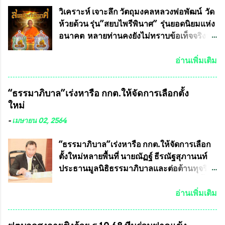
ทหาร ( หน้ากากหนุมาน ) ซึ่งทีมงานนักวิจัย
วิเคราะห์ เจาะลึก วัตถุมงคลหลวงพ่อพัฒน์ วัด
ของอาจารย์อ๊อด เล็งเห็นว่า หน้ากากป้องกัน
ห้วยด้วน รุ่น”สยบไพรีพินาศ” รุ่นยอดนิยมแห่ง
สารพิษทางทหาร ถ้าสามารถผลิตได้ใน
อนาคต หลายท่านคงยังไม่ทราบข้อเท็จจริงว่า
ประเทศไทย จะทำให้เรามีหน้ากากป้องกันสาร
พระเครื่องของเกจิอาจารย์ที่ทางสมาคมผู้นิยม
พิษทางทหารไม่ต้องนำเข้า ไม่ต้องเปลืองงบ
พระเครื่องพระบูชาไทย บรรจุให้มีในรายการ
อ่านเพิ่มเติม
ประมาณหลายร้อยล้านบาทต่อปี และยังใช้
ประกวด”แบบถาวร” ล่าสุดก็คือพระเครื่อง
ประโยชน์อื่นอีกมากมาย อันจะเป็นประโยชน์
หลวงพ่อคูณ และพระเครื่องหลวงปู่หมุน แต่
“ธรรมาภิบาล”เร่งหารือ กกต.ให้จัดการเลือกตั้ง
กับประเทศชาติอย่างยิ่ง ผมจะดีใจและภูมิใจ
พระเครื่องหลวงพ่อคูณ มีเพียงบางรุ่นเท่านั้นที่
ใหม่
มากหากหน้ากากป้องกันสารพิษทางทหารนี้
อยู่ในรายการประกวด เนื่องจากพระเครื่อง
ได้รับการผลิตในประเทศลดการนำเข้าโดยเด็ด
หลวงพ่อคูณ มีการจัดสร้างไว้มากมายหลาย
-
เมษายน 02, 2564
ขาด และสามารถผลิตจำหน่ายส่งออกต่าง
ร้อยรุ่น ... แต่ถ้าในอนาคต หากทางสมาคมฯ มี
ประเทศได้ โดยทีมทนายความและทีม
การบรรจุพระเครื่องหลวงพ่อพัฒน์ ให้มีการ
“ธรรมาภิบาล”เร่งหารือ กกต.ให้จัดการเลือก
งา...
ประกวดแบบถาวรบ้าง ก็คงจะมีการคัดเลือก
ตั้งใหม่หลายพื้นที่ นายณัฏฐ์ ธีรณัฐสุภานนท์
เพียงบางรุ่นเช่นกัน เนื่องจากพระเครื่องหลวง
ประธานมูลนิธิธรรมาภิบาลและต่อต้านทุจริต
พ่อพัฒน์ ก็มีการจัดสร้างไว้หลายร้อยรุ่นเช่น
ได้รับเรื่องร้องเรียนภายหลังจากการเลือกตั้ง
เดียวกับพระเครื่องหลวงพ่อคูณ ซึ่งท่านนายก
สมาชิกสภาเทศบาลทั่วประเทศเมื่อวันที่ 28
อ่านเพิ่มเติม
สมาคมฯ ท่านได้เคยประกาศย้ำทุกครั้งว่า พระ
มีนาคม 2564 ที่ผ่านมาพบว่าหลายพื้นที่เขต
ใหม่ที่จะนำเข้ารายการประกวดต้องมี
การเลือกตั้งมีประชาชนร้องเรียนการกระ