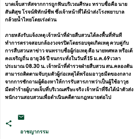
บาดเจ็บสาหัสจากการถูกฟันบริเวณศีรษะ ทราบชื่อคือ นาย
สันติสุข โรจน์พิทักษ์ชีพ ซึ่งเจ้าหน้าที่ได้นำส่งโรงพยาบาล
กล้วยน้ำไทยโดยเร่งด่วน
ภายหลังรับแจ้งเหตุ เจ้าหน้าที่ฝ่ายสืบสวนได้ลงพื้นที่ทันที
ทำการตรวจสอบกล้องวงจรปิดโดยรอบจุดเกิดเหตุ ควบคู่กับ
การสืบสวนหาข่าว จนทราบชื่อผู้ก่อเหตุ คือ นายทศพล หรือเต้
คงเจริญถิ่น อายุ 36 ปี จนกระทั่งในวันที่ 15 ม.ค.69 เวลา
ประมาณ 08.30 น. เจ้าหน้าที่ตำรวจฝ่ายสืบสวน สน.คลองตัน
สามารถติดตามจับกุมตัวผู้ก่อเหตุได้พร้อมอาวุธมีดของกลาง
จากการซักถามผู้ต้องหาให้การรับสารภาพว่าเป็นผู้ใช้อาวุธ
มีดทำร้ายผู้บาดเจ็บที่บริเวณศรีษะจริง เจ้าหน้าที่จึงได้นำตัวส่ง
พนักงานสอบสวนเพื่อดำเนินคดีตามกฎหมายต่อไป
อาชญากรรม