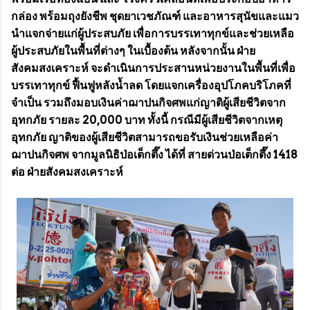
กล่อง พร้อมถุงยังชีพ ชุดยาเวชภัณฑ์ และอาหารสุนัขและแมว
นำแจกจ่ายแก่ผู้ประสบภัย เพื่อการบรรเทาทุกข์และช่วยเหลือ
ผู้ประสบภัยในพื้นที่ต่างๆ ในเบื้องต้น หลังจากนั้น ฝ่าย
สังคมสงเคราะห์ จะดำเนินการประสานหน่วยงานในพื้นที่เพื่อ
บรรเทาทุกข์ ฟื้นฟูหลังน้ำลด โดยแจกเครื่องอุปโภคบริโภคที่
จำเป็น รวมถึงมอบเงินค่าฌาปนกิจศพแก่ญาติผู้เสียชีวิตจาก
อุทกภัย รายละ 20,000 บาท ทั้งนี้ กรณีมีผู้เสียชีวิตจากเหตุ
อุทกภัย ญาติของผู้เสียชีวิตสามารถขอรับเงินช่วยเหลือค่า
ฌาปนกิจศพ จากมูลนิธิป่อเต็กตึ๊ง ได้ที่ สายด่วนป่อเต็กตึ๊ง 1418
ต่อ ฝ่ายสังคมสงเคราะห์