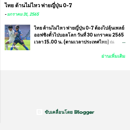
ความสงบเรียบร้อย นางฉวีวรรณ ตระกูลธรรม
จัดการแข่งขันร่วมกัน ระหว่างสมาคม
ไทย ต้านไม่ไหว พ่ายญี่ปุ่น 0-7
ประธานชุมชน คลองลัดภาชีเขตภาษีเจริญ
ราชกรีฑาสโมสร กับ สมาคมกีฬาม้าแข่งไทย
สท.ทพ. สมนึก ปัทมาลัยที่ปรึกษา และการแจก
ที่ห้องประชุมมูลนิธิโอลิมปิคไทย (บ้าน
-
มกราคม 31, 2565
ข้าวสารอาหารแห้งในคราวครั้งนี้ก็ได้รับ
อัมพวัน) เทเวศร์ โดยมี นายอำนวย รุ่งศุภกฤตา
ความ ร้องขอจากประธานชุมชนคลองลัดภาชี
นนท์ ประธานคณะกรรมการอำนวยการแข่ง
ไทย ต้านไม่ไหว พ่ายญี่ปุ่น 0-7 ต้องไปลุ้นเพลย์
เขตภาษีเจริญ !!พี่น้องชุมชนได้รับความเดือด
ม้า พร้อมด้วย นายเต็มสุข สุวรรณศร
ออฟชิงตั๋วไปบอลโลก วันที่ 30 มกราคม 2565
ร้อนจากพิษโรค covid-19 ทำให้การอยู่การ
กรรมการอำนวยการแข่งม้า และรักษาการผู้
เวลา 15.00 น. (ตามเวลาประเทศไทย) ณ
กินได้รับความเ...
จัดการฝ่ายแข่งม้า สมาคมราชกรีฑาสโมสร
สนาม ดีวาน พาทิล สเตเดียม นคร มุมไบ การ
และคณะกรรมการจากทั้งสองฝ่าย เข้าร่วม
แข่งขันฟุตบอลหญิงชิงแชมป์เอเชีย 2022 รอบ
อ่านเพิ่มเติม
ประชุมอย่างพร้อมเพรียง สรุปประเด็นสำคัญ
8 ทีมสุดท้าย ญี่ปุ่น แชมป์กลุ่ม ซี พบกับ ไทย
ของการประชุมดังนี้ ที่ประชุมกำหนดจัดการ
อันดับ 3 จาก กลุ่มบี เกมนี้ ญี่ปุ่นนำทีมมาโดย
แข่งขันกีฬาม้าแข่งชิงแชมป์ประเทศไทย
ซากิ คูมางาอิ กัปตันทีม พร้อมด้วย กองหน้า
ประจำปี 2564 ซึ่งเป็นครั้งแรกของการชิง
อย่าง มานา อิวาบูชิ และ มินา ทานากะ ด้าน
แชมป์ประเทศไทย และเป็นครั้งที่ 2 ของการ
ไทยเกมนี้ ต้องใช้ นัตซึโกะ โทโดโรกิ คุมทีม
แข่งม้ากีฬาที่ไม่เกี่ยวข้องกับการพนัน กำหนด
พร้อมมี สุชาวดี นิลธำรงค์ เป็นกองหน้าคู่กับ
จัดขึ้นในวันที่ 16 พ.ค.นี้ ที่สนามราชกรีฑา
เสาว์ลักษ์ เพ็งงาม ส่วนตรงกลางมี อิรวดี มาค
สโมสร เวลา 12.00 น. เป็นต้นไป ถ่ายทอดสด
รีส และ อิรวดี มาคริส เริ่มเกมมา 15 นาที ญี่ปุ่น
ขับเคลื่อนโดย Blogger
ทางช่องที-สปอร์ต (T-Sport) ของการกีฬา
มาได้จุดโทษ แต่ มานะ อิวาบุชิ ยิงไปติดเซฟ
แห่งประเทศไทย (กกท.) โดยทั้งสองสมาคม...
ของ วราภรณ์ บุญสิงห์ นาทีที่ 27 ญี่ปุ่นที่เดิน