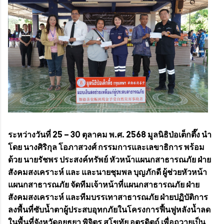
ระหว่างวันที่ 25 – 30 ตุลาคม พ.ศ. 2568 มูลนิธิป่อเต็กตึ๊ง นำ
โดย นางศิริกุล โอภาสวงศ์ กรรมการและเลขาธิการ พร้อม
ด้วย นายรัชพร ประสงค์ทรัพย์ หัวหน้าแผนกสาธารณภัย ฝ่าย
สังคมสงเคราะห์ และ และนายชุมพล บุญภักดี ผู้ช่วยหัวหน้า
แผนกสาธารณภัย จัดทีมเจ้าหน้าที่แผนกสาธารณภัย ฝ่าย
สังคมสงเคราะห์ และทีมบรรเทาสาธารณภัย ฝ่ายปฏิบัติการ
ลงพื้นที่ซับน้ำตาผู้ประสบอุทกภัยในโครงการฟื้นฟูหลังน้ำลด
ในพื้นที่จังหวัดอยุธยา พิจิตร สุโขทัย อุตรดิตถ์ เพื่อถวายเป็น