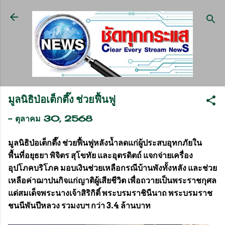
ข้ามไปที่เนื้อหาหลัก
มูลนิธิป่อเต็กตึ๊ง ช่วยฟื้นฟู
-
ตุลาคม 30, 2568
มูลนิธิป่อเต็กตึ๊ง ช่วยฟื้นฟูหลังน้ำลดแก่ผู้ประสบอุทกภัยใน
พื้นที่อยุธยา พิจิตร สุโขทัย และอุตรดิตถ์ แจกจ่ายเครื่อง
อุปโภคบริโภค มอบเงินช่วยเหลือกรณีบ้านพังทั้งหลัง และช่วย
เหลือค่าฌาปนกิจแก่ญาติผู้เสียชีวิต เพื่อถวายเป็นพระราชกุศล
แด่สมเด็จพระนางเจ้าสิริกิติ์ พระบรมราชินีนาถ พระบรมราช
ชนนีพันปีหลวง รวมงบฯ กว่า 3.4 ล้านบาท