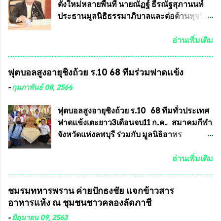
งา...
ประกวดแบบถาวรบ้าง ก็คงจะมีการคัดเลือก
ตั้งใหม่หลายพื้นที่ นายณัฏฐ์ ธีรณัฐสุภานนท์
เพียงบางรุ่นเช่นกัน เนื่องจากพระเครื่องหลวง
ประธานมูลนิธิธรรมาภิบาลและต่อต้านทุจริต
พ่อพัฒน์ ก็มีการจัดสร้างไว้หลายร้อยรุ่นเช่น
ได้รับเรื่องร้องเรียนภายหลังจากการเลือกตั้ง
เดียวกับพระเครื่องหลวงพ่อคูณ ซึ่งท่านนายก
สมาชิกสภาเทศบาลทั่วประเทศเมื่อวันที่ 28
อ่านเพิ่มเติม
สมาคมฯ ท่านได้เคยประกาศย้ำทุกครั้งว่า พระ
มีนาคม 2564 ที่ผ่านมาพบว่าหลายพื้นที่เขต
ใหม่ที่จะนำเข้ารายการประกวดต้องมี
การเลือกตั้งมีประชาชนร้องเรียนการกระ
ฟุตบอลสูงอายุชิงถ้วย ร.10 68 ทีมร่วมฟาดแข้ง
คุณสมบัติชัดเจนดังนี้ 1.)พระทุกองค์จะต้อง
ทำความผิดกฎหมายการเลือกตั้ง นายณัฏฐ์ ธีร
ตอกโค๊ตและรันหมายเลข (พร้อมทั้งมีการทำ
ณัฐสุภานนท์ เปิดเผยว่า “ยกตัวอย่างในเขต
-
กุมภาพันธ์ 08, 2564
ลายบล๊อก โค๊ด หมายเลข) 2.)ต้องมีการ
พื้นที่เทศบาลนครเชียงใหม่ คณะกรรมการ
ประกาศจำนวนการจัดสร้างให้ชัดเจน ว่าสร้าง
การเลือกตั้งต้องแสวงหาข้อเท็จจริงและดำเนิน
ฟุตบอลสูงอายุชิงถ้วย ร.10 68 ทีมทั่วประเทศ
จำนวนเท่าไหร่ (เพื่อป้องกันการปั๊มเสริมใน
การจัดให้มีการเลือกตั้งใหม่ เพราะมีการร้อง
ฟาดแข้งเตะยาว3เดือนจบ11 ก.ค. สมาคมกีฬา
ภายหลัง) 3.)มีวัตถุประสงค์ที...
เรียนการกระทำความผิดกฎหมายการเลือกตั้ง
จังหวัดแห่งลพบุรี ร่วมกับ มูลนิธิอาทร
เข้ามาเป็นจำนวนมาก โดยจะเข้าหารือกับ
ประชานาถ และ ใจฟ้า อะคาเดมี่ จัดการ
เลขาธิการคณะกรรมการการเลือกตั้ง เพื่อให้
แข่งขันฟุตบอลสูงอายุชิงแชมป์ประเทศไทย ชิง
อ่านเพิ่มเติม
ตั้งคณะกรรมการแสวงหาข้อเท็จจริง เร่งให้มี
ถ้วยพระราชทาน รัชกาลที่ 10 กำหนดแข่งขัน
คำวินิจฉัยออกมา โดยเชื่อว่าคณะกรรมการ
ในเดือน เมษายน ถึงเดือน กรกฏาคม2564
ชมรมทหารพราน ค่ายปักธงชัย แจกข้าวสาร
การเลือกตั้งจะดำเนินการจัดให้มีการเลือกตั้ง
อดีตนักเตะทีมชาติอนุญาตให้ลงแข่งขันได้ ทีม
อาหารแห้ง ณ​ ชุมชนชาวคลองลัดภาชี
ใหม่อีกครั้ง ประธานมูลนิธิธรรมาภิบาลและ
แชมป์ได้รับ 150,000 บาท พร้อมได้สิทธิ์ไป
ต่อต้านทุจริต กล่าวต่ออีกว่า “นครเชียงใหม่
ทัวร์ต่างประเทศอีกด้วย ที่ห้องประชุม โรงทาน
-
มิถุนายน 09, 2563