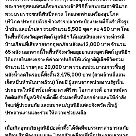
พระราชกุศลแด่สมเด็จพระนางเจ้าสิริกิติ์ พระบรมราชินีนาถ
พระบรมราชชนนีพันปีหลวง โดยแจกจ่ายเครื่องอุปโภค
บริโภค ประกอบด้วย ข้าวสาร ปลากระป๋อง บะหมี่กึ่งสำเร็จรูป
น้ำมัน และน้ำปลา รวมจำนวน 5,500 ชุด ๆ ละ 450 บาท โดย
ในพื้นที่จังหวัดอุตรดิตถ์ มูลนิธิฯ ได้มอบเงินสงเคราะห์กรณี
บ้านเรือนที่เสียหายจากอุทกภัย หลังละ12,000 บาท จำนวน
65 หลัง นอกจากนี้ในพื้นที่จังหวัดอยุธยาและอุตรดิตถ์ มูลนิธิฯ
ได้มอบเงินสงเคราะห์ค่าฌาปนกิจให้แก่ญาติผู้เสียชีวิตรวม
จำนวน 11 รายๆ ละ 20,000 บาท รวมงบประมาณการฟื้นฟู
หลังน้ำลดในรอบนี้ทั้งสิ้น 3,475,000 บาท (สามล้านสี่แสน
เจ็ดหมื่นห้าพันบาทถ้วน) โดยมี ผู้แทนจากหน่วยงานรัฐเป็น
ประธานในพิธี พร้อมด้วย นางศิริพร โอภาสวงศ์ อาสาสมัคร
กิตติมศักดิ์มูลนิธิป่อเต็กตึ๊ง ร่วมลงพื้นที่แจกจ่ายและให้กำลัง
ใจแก่ผู้ประสบภัย และสมาคม/มูลนิธิแต่ละจังหวัด เป็นผู้
ประสานงานและร่วมให้ความช่วยเหลือ
.
เมื่อเกิดอุทกภัย มูลนิธิป่อเต็กตึ๊ง ได้จัดทีมบรรเทาสาธารณภัย
พร้อมเรือท้องแบน และ โรงครัวเคลื่อนที่เพื่อประกอบอาหาร