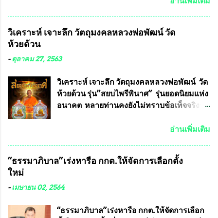
เดช ทนายความชื่อดัง ได้โพสต์ข้อความใน
อ่านเพิ่มเติม
Facebook ส่วนตัว ชี้แจงถึงความคืบหน้าคดี
ที่ได้ร่วมต่อสู้ กับรศ.ดร.วีรชัย พุทธวงศ์ หรือ
วิเคราะห์ เจาะลึก วัตถุมงคลหลวงพ่อพัฒน์ วัด
อาจารย์อ๊อด อาจารย์ประจำภาควิชาเคมี
ห้วยด้วน
คณะศิลปศาสตร์และวิทยาศาสตร์
มหาวิทยาลัยเกษตรศาสตร์ และทีมงานนักวิจัย
-
ตุลาคม 27, 2563
ที่ร่วมกันคิดค้น หน้ากากป้องกันสารพิษทาง
ทหาร ( หน้ากากหนุมาน ) ซึ่งทีมงานนักวิจัย
วิเคราะห์ เจาะลึก วัตถุมงคลหลวงพ่อพัฒน์ วัด
ของอาจารย์อ๊อด เล็งเห็นว่า หน้ากากป้องกัน
ห้วยด้วน รุ่น”สยบไพรีพินาศ” รุ่นยอดนิยมแห่ง
สารพิษทางทหาร ถ้าสามารถผลิตได้ใน
อนาคต หลายท่านคงยังไม่ทราบข้อเท็จจริงว่า
ประเทศไทย จะทำให้เรามีหน้ากากป้องกันสาร
พระเครื่องของเกจิอาจารย์ที่ทางสมาคมผู้นิยม
พิษทางทหารไม่ต้องนำเข้า ไม่ต้องเปลืองงบ
พระเครื่องพระบูชาไทย บรรจุให้มีในรายการ
อ่านเพิ่มเติม
ประมาณหลายร้อยล้านบาทต่อปี และยังใช้
ประกวด”แบบถาวร” ล่าสุดก็คือพระเครื่อง
ประโยชน์อื่นอีกมากมาย อันจะเป็นประโยชน์
หลวงพ่อคูณ และพระเครื่องหลวงปู่หมุน แต่
“ธรรมาภิบาล”เร่งหารือ กกต.ให้จัดการเลือกตั้ง
กับประเทศชาติอย่างยิ่ง ผมจะดีใจและภูมิใจ
พระเครื่องหลวงพ่อคูณ มีเพียงบางรุ่นเท่านั้นที่
ใหม่
มากหากหน้ากากป้องกันสารพิษทางทหารนี้
อยู่ในรายการประกวด เนื่องจากพระเครื่อง
ได้รับการผลิตในประเทศลดการนำเข้าโดยเด็ด
หลวงพ่อคูณ มีการจัดสร้างไว้มากมายหลาย
-
เมษายน 02, 2564
ขาด และสามารถผลิตจำหน่ายส่งออกต่าง
ร้อยรุ่น ... แต่ถ้าในอนาคต หากทางสมาคมฯ มี
ประเทศได้ โดยทีมทนายความและทีม
การบรรจุพระเครื่องหลวงพ่อพัฒน์ ให้มีการ
“ธรรมาภิบาล”เร่งหารือ กกต.ให้จัดการเลือก