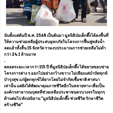
นับตั้งแต่ต้นปี พ.ศ. 2568 เป็นต้นมา มูลนิธิป่อเต็กตึ๊งได้ลงพื้นที่
ให้ความช่วยเหลือผู้ประสบอุทกภัยในโครงการฟื้นฟูหลังน้ำ
ลดแล้วทั้งสิ้น 15 จังหวัด รวมงบประมาณการช่วยเหลือไม่ต่ำ
กว่า 24.1 ล้านบาท
.
ตลอดระยะเวลากว่า 115 ปี ที่มูลนิธิป่อเต็กตึ๊ง ได้ขยายขอบข่าย
โครงการต่าง ๆ ออกไปอย่างกว้างขวาง ไม่เพียงแต่บำบัดทุกข์
บำรุงสุข แก่ผู้ตกทุกข์ได้ยากโดยไม่จำกัดเชื้อชาติ ศาสนา
เท่านั้น แต่ยังได้พัฒนาคุณภาพชีวิตอีกในหลายทาง เพื่อเป็น
องค์กรสาธารณกุศลที่ช่วยเหลือประชาชนครบวงจรในทุกๆ
ด้านต่อไป ดังปณิธาน “มูลนิธิป่อเต็กตึ๊ง ช่วยชีวิต รักษาชีวิต
สร้างชีวิต”