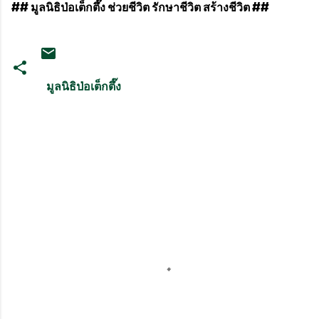
## มูลนิธิป่อเต็กตึ๊ง ช่วยชีวิต รักษาชีวิต สร้างชีวิต ##
มูลนิธิป่อเต็กตึ๊ง
ค
ว
า
ม
คิ
ด
เ
ห็
น