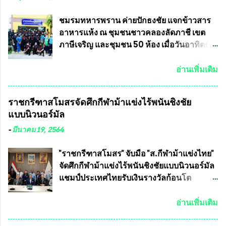
เป็นเขตพื้นที่เศรษฐกิจอันสำคัญของภาคเหนือ
ครัวการบินกรุงเทพ วัดพระบาทน้ำพุ จังหวัด
ต้องส่งเสริมให้ผู้นำในระดับต่างๆมีหลักธร
ลพบุรี ท่านเจ้าคุณ พระราชวิสุทธิ ประชานาถ
ชมรมทหารพราน ค่ายปักธงชัย แจกข้าวสาร
รมาภิบาลในการบริหารราชการแผ่นดิน คณะ
(หลวงพ่อ อลงกต ) ในฐานะประธานมูลนิธิ
อาหารแห้ง ณ​ ชุมชนชาวคลองลัดภาชี เขต
กรรมการการเลือกตั้งถือเป็นองค์กรอิสระตาม
ประชานาถ และ ประธานอำนวยการจัดการ
ภาษีเจริญ และชุมชน 50 ห้อง เมื่อวันอาทิตย์ที่
รัฐธรรมนูญที่ต้องใ...
แข่งขันฟุตบอลสูงอายุชิงแชมป์ประเทศไทย ชิง
7 มิถุนายน 2563 ชมรมทหารพราน ค่าย
ถ้วยพระราชทาน สมเด็จพระเจ้าอยู่หัว มหา
ปักธงชัย กรุงเทพมหานครโดย พันเอกสมศักดิ์
อ่านเพิ่มเติม
วชิราลงกรณ บดินทรเทพยวรางกูร (รัชกาลที่
เจริญชีพชัยประธานและ ที่ปรึกษากิตติมศักดิ์
10 ) พร้อมด้วย ดร.สุจินต์ สว่างศรี รองประธาน
ชมรมทหารพราน ค่ายปักธงชัย
ราชกรีฑาสโมสรจัดศึกกีฬาม้าแข่งไร้พนันชิงชัย
อำนวยการจัดการแข่งขัน และ นายวีรยุทธ
กรุงเทพมหานคร ได้เป็นประธาน แจก
แบบนิวนอร์มัล
สวัสดี ประธานคณะกรรมการจัดการแข่งขัน
ข้าวสาร อาหารแห้ง ให้กับพี่น้องชุมชนชาว
และคณะทำงาน ได้ร่วมกันประชุมหารือ
คลองลัดภาชี เขตภาษีเจริญ และชุมชน 50
-
มีนาคม 19, 2564
เตรียมความพร้อมจัดการแข่งขันฟุตบอลสูง
ห้อง โดยมี อส.ทพ จำนวน43นาย เสธอิฐและ
อายุ ชิงแชมป์ประเทศไทย ครั้งที่ 1 ประจำปี
ทีมงาน ต้องขออภัย ที่ไม่ได้เอ่ยชื่อเต็มสังกัด
"ราชกรีฑาสโมสร" จับมือ "ส.กีฬาม้าแข่งไทย"
2564 กำหนดแข่งขันระหว่างวันที่ 24
เพราะท่านขอสงวนเอาไว้ พันอากาศเอก ทอง
จัดศึกกีฬาม้าแข่งไร้พนันชิงชัยแบบนิวนอร์มัล
เมษายน จนถึงว...
อินทร์ พรหมสุวรรณ ท่านรองกัมปนาท ผู้ร่วม
แชมป์ประเทศไทยรับเงินรางวัลก้อนโต
ประสานงาน ไม่สามารถเข้าร่วมกิจกรรมใน
แน่นอน เมื่อวันที่ 19 มี.ค.ที่ผ่านมา "เสธ.น้อย"
ครั้งนี้ได้ เนื่องจาก ติดธุระเร่งด่วน จึงได้มอบ
พล.อ.วิชญ เทพหัสดิน ณ อยุธยา นายกสมาคม
อ่านเพิ่มเติม
หมายหน้าที่ ให้กับ รองวิเชียร ทรงมณี ดูแล
กีฬาม้าแข่งไทย เป็นประธานการประชุมการ