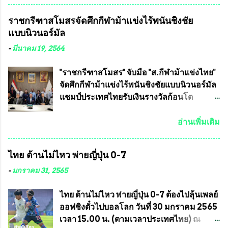
10 ) พร้อมด้วย ดร.สุจินต์ สว่างศรี รองประธาน
ชมรมทหารพราน ค่ายปักธงชัย
ราชกรีฑาสโมสรจัดศึกกีฬาม้าแข่งไร้พนันชิงชัย
อำนวยการจัดการแข่งขัน และ นายวีรยุทธ
กรุงเทพมหานคร ได้เป็นประธาน แจก
แบบนิวนอร์มัล
สวัสดี ประธานคณะกรรมการจัดการแข่งขัน
ข้าวสาร อาหารแห้ง ให้กับพี่น้องชุมชนชาว
และคณะทำงาน ได้ร่วมกันประชุมหารือ
คลองลัดภาชี เขตภาษีเจริญ และชุมชน 50
-
มีนาคม 19, 2564
เตรียมความพร้อมจัดการแข่งขันฟุตบอลสูง
ห้อง โดยมี อส.ทพ จำนวน43นาย เสธอิฐและ
อายุ ชิงแชมป์ประเทศไทย ครั้งที่ 1 ประจำปี
ทีมงาน ต้องขออภัย ที่ไม่ได้เอ่ยชื่อเต็มสังกัด
"ราชกรีฑาสโมสร" จับมือ "ส.กีฬาม้าแข่งไทย"
2564 กำหนดแข่งขันระหว่างวันที่ 24
เพราะท่านขอสงวนเอาไว้ พันอากาศเอก ทอง
จัดศึกกีฬาม้าแข่งไร้พนันชิงชัยแบบนิวนอร์มัล
เมษายน จนถึงว...
อินทร์ พรหมสุวรรณ ท่านรองกัมปนาท ผู้ร่วม
แชมป์ประเทศไทยรับเงินรางวัลก้อนโต
ประสานงาน ไม่สามารถเข้าร่วมกิจกรรมใน
แน่นอน เมื่อวันที่ 19 มี.ค.ที่ผ่านมา "เสธ.น้อย"
ครั้งนี้ได้ เนื่องจาก ติดธุระเร่งด่วน จึงได้มอบ
พล.อ.วิชญ เทพหัสดิน ณ อยุธยา นายกสมาคม
อ่านเพิ่มเติม
หมายหน้าที่ ให้กับ รองวิเชียร ทรงมณี ดูแล
กีฬาม้าแข่งไทย เป็นประธานการประชุมการ
ความสงบเรียบร้อย นางฉวีวรรณ ตระกูลธรรม
จัดการแข่งขันร่วมกัน ระหว่างสมาคม
ไทย ต้านไม่ไหว พ่ายญี่ปุ่น 0-7
ประธานชุมชน คลองลัดภาชีเขตภาษีเจริญ
ราชกรีฑาสโมสร กับ สมาคมกีฬาม้าแข่งไทย
สท.ทพ. สมนึก ปัทมาลัยที่ปรึกษา และการแจก
ที่ห้องประชุมมูลนิธิโอลิมปิคไทย (บ้าน
-
มกราคม 31, 2565
ข้าวสารอาหารแห้งในคราวครั้งนี้ก็ได้รับ
อัมพวัน) เทเวศร์ โดยมี นายอำนวย รุ่งศุภกฤตา
ความ ร้องขอจากประธานชุมชนคลองลัดภาชี
นนท์ ประธานคณะกรรมการอำนวยการแข่ง
ไทย ต้านไม่ไหว พ่ายญี่ปุ่น 0-7 ต้องไปลุ้นเพลย์
เขตภาษีเจริญ !!พี่น้องชุมชนได้รับความเดือด
ม้า พร้อมด้วย นายเต็มสุข สุวรรณศร
ออฟชิงตั๋วไปบอลโลก วันที่ 30 มกราคม 2565
ร้อนจากพิษโรค covid-19 ทำให้การอยู่การ
กรรมการอำนวยการแข่งม้า และรักษาการผู้
เวลา 15.00 น. (ตามเวลาประเทศไทย) ณ