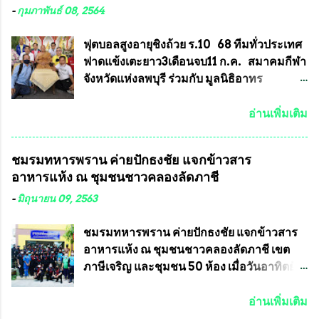
ตอกโค๊ตและรันหมายเลข (พร้อมทั้งมีการทำ
ณัฐสุภานนท์ เปิดเผยว่า “ยกตัวอย่างในเขต
-
กุมภาพันธ์ 08, 2564
ลายบล๊อก โค๊ด หมายเลข) 2.)ต้องมีการ
พื้นที่เทศบาลนครเชียงใหม่ คณะกรรมการ
ประกาศจำนวนการจัดสร้างให้ชัดเจน ว่าสร้าง
การเลือกตั้งต้องแสวงหาข้อเท็จจริงและดำเนิน
ฟุตบอลสูงอายุชิงถ้วย ร.10 68 ทีมทั่วประเทศ
จำนวนเท่าไหร่ (เพื่อป้องกันการปั๊มเสริมใน
การจัดให้มีการเลือกตั้งใหม่ เพราะมีการร้อง
ฟาดแข้งเตะยาว3เดือนจบ11 ก.ค. สมาคมกีฬา
ภายหลัง) 3.)มีวัตถุประสงค์ที...
เรียนการกระทำความผิดกฎหมายการเลือกตั้ง
จังหวัดแห่งลพบุรี ร่วมกับ มูลนิธิอาทร
เข้ามาเป็นจำนวนมาก โดยจะเข้าหารือกับ
ประชานาถ และ ใจฟ้า อะคาเดมี่ จัดการ
เลขาธิการคณะกรรมการการเลือกตั้ง เพื่อให้
แข่งขันฟุตบอลสูงอายุชิงแชมป์ประเทศไทย ชิง
อ่านเพิ่มเติม
ตั้งคณะกรรมการแสวงหาข้อเท็จจริง เร่งให้มี
ถ้วยพระราชทาน รัชกาลที่ 10 กำหนดแข่งขัน
คำวินิจฉัยออกมา โดยเชื่อว่าคณะกรรมการ
ในเดือน เมษายน ถึงเดือน กรกฏาคม2564
ชมรมทหารพราน ค่ายปักธงชัย แจกข้าวสาร
การเลือกตั้งจะดำเนินการจัดให้มีการเลือกตั้ง
อดีตนักเตะทีมชาติอนุญาตให้ลงแข่งขันได้ ทีม
อาหารแห้ง ณ​ ชุมชนชาวคลองลัดภาชี
ใหม่อีกครั้ง ประธานมูลนิธิธรรมาภิบาลและ
แชมป์ได้รับ 150,000 บาท พร้อมได้สิทธิ์ไป
ต่อต้านทุจริต กล่าวต่ออีกว่า “นครเชียงใหม่
ทัวร์ต่างประเทศอีกด้วย ที่ห้องประชุม โรงทาน
-
มิถุนายน 09, 2563
เป็นเขตพื้นที่เศรษฐกิจอันสำคัญของภาคเหนือ
ครัวการบินกรุงเทพ วัดพระบาทน้ำพุ จังหวัด
ต้องส่งเสริมให้ผู้นำในระดับต่างๆมีหลักธร
ลพบุรี ท่านเจ้าคุณ พระราชวิสุทธิ ประชานาถ
ชมรมทหารพราน ค่ายปักธงชัย แจกข้าวสาร
รมาภิบาลในการบริหารราชการแผ่นดิน คณะ
(หลวงพ่อ อลงกต ) ในฐานะประธานมูลนิธิ
อาหารแห้ง ณ​ ชุมชนชาวคลองลัดภาชี เขต
กรรมการการเลือกตั้งถือเป็นองค์กรอิสระตาม
ประชานาถ และ ประธานอำนวยการจัดการ
ภาษีเจริญ และชุมชน 50 ห้อง เมื่อวันอาทิตย์ที่
รัฐธรรมนูญที่ต้องใ...
แข่งขันฟุตบอลสูงอายุชิงแชมป์ประเทศไทย ชิง
7 มิถุนายน 2563 ชมรมทหารพราน ค่าย
ถ้วยพระราชทาน สมเด็จพระเจ้าอยู่หัว มหา
ปักธงชัย กรุงเทพมหานครโดย พันเอกสมศักดิ์
อ่านเพิ่มเติม
วชิราลงกรณ บดินทรเทพยวรางกูร (รัชกาลที่
เจริญชีพชัยประธานและ ที่ปรึกษากิตติมศักดิ์