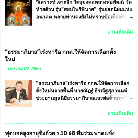
ทหาร ( หน้ากากหนุมาน ) ซึ่งทีมงานนักวิจัย
วิเคราะห์ เจาะลึก วัตถุมงคลหลวงพ่อพัฒน์ วัด
ของอาจารย์อ๊อด เล็งเห็นว่า หน้ากากป้องกัน
ห้วยด้วน รุ่น”สยบไพรีพินาศ” รุ่นยอดนิยมแห่ง
สารพิษทางทหาร ถ้าสามารถผลิตได้ใน
อนาคต หลายท่านคงยังไม่ทราบข้อเท็จจริงว่า
ประเทศไทย จะทำให้เรามีหน้ากากป้องกันสาร
พระเครื่องของเกจิอาจารย์ที่ทางสมาคมผู้นิยม
พิษทางทหารไม่ต้องนำเข้า ไม่ต้องเปลืองงบ
พระเครื่องพระบูชาไทย บรรจุให้มีในรายการ
อ่านเพิ่มเติม
ประมาณหลายร้อยล้านบาทต่อปี และยังใช้
ประกวด”แบบถาวร” ล่าสุดก็คือพระเครื่อง
ประโยชน์อื่นอีกมากมาย อันจะเป็นประโยชน์
หลวงพ่อคูณ และพระเครื่องหลวงปู่หมุน แต่
“ธรรมาภิบาล”เร่งหารือ กกต.ให้จัดการเลือกตั้ง
กับประเทศชาติอย่างยิ่ง ผมจะดีใจและภูมิใจ
พระเครื่องหลวงพ่อคูณ มีเพียงบางรุ่นเท่านั้นที่
ใหม่
มากหากหน้ากากป้องกันสารพิษทางทหารนี้
อยู่ในรายการประกวด เนื่องจากพระเครื่อง
ได้รับการผลิตในประเทศลดการนำเข้าโดยเด็ด
หลวงพ่อคูณ มีการจัดสร้างไว้มากมายหลาย
-
เมษายน 02, 2564
ขาด และสามารถผลิตจำหน่ายส่งออกต่าง
ร้อยรุ่น ... แต่ถ้าในอนาคต หากทางสมาคมฯ มี
ประเทศได้ โดยทีมทนายความและทีม
การบรรจุพระเครื่องหลวงพ่อพัฒน์ ให้มีการ
“ธรรมาภิบาล”เร่งหารือ กกต.ให้จัดการเลือก
งา...
ประกวดแบบถาวรบ้าง ก็คงจะมีการคัดเลือก
ตั้งใหม่หลายพื้นที่ นายณัฏฐ์ ธีรณัฐสุภานนท์
เพียงบางรุ่นเช่นกัน เนื่องจากพระเครื่องหลวง
ประธานมูลนิธิธรรมาภิบาลและต่อต้านทุจริต
พ่อพัฒน์ ก็มีการจัดสร้างไว้หลายร้อยรุ่นเช่น
ได้รับเรื่องร้องเรียนภายหลังจากการเลือกตั้ง
เดียวกับพระเครื่องหลวงพ่อคูณ ซึ่งท่านนายก
สมาชิกสภาเทศบาลทั่วประเทศเมื่อวันที่ 28
อ่านเพิ่มเติม
สมาคมฯ ท่านได้เคยประกาศย้ำทุกครั้งว่า พระ
มีนาคม 2564 ที่ผ่านมาพบว่าหลายพื้นที่เขต
ใหม่ที่จะนำเข้ารายการประกวดต้องมี
การเลือกตั้งมีประชาชนร้องเรียนการกระ
ฟุตบอลสูงอายุชิงถ้วย ร.10 68 ทีมร่วมฟาดแข้ง
คุณสมบัติชัดเจนดังนี้ 1.)พระทุกองค์จะต้อง
ทำความผิดกฎหมายการเลือกตั้ง นายณัฏฐ์ ธีร