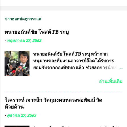
ข่าวฮอตชัดทุกกระแส
ทนายอนันต์ชัย โพสต์ FB ระบุ
-
พฤษภาคม 27, 2563
ทนายอนันต์ชัย โพสต์ FB ระบุ หน้ากาก
หนุมานของทีมงานอาจารย์อ๊อด ได้รับการ
ยอมรับจากกองทัพบก แล้ว ช่วยลดการนำเข้า
ได้ปีละ 600 ล้านบาท นายอนันต์ชัย ไชย
เดช ทนายความชื่อดัง ได้โพสต์ข้อความใน
อ่านเพิ่มเติม
Facebook ส่วนตัว ชี้แจงถึงความคืบหน้าคดี
ที่ได้ร่วมต่อสู้ กับรศ.ดร.วีรชัย พุทธวงศ์ หรือ
วิเคราะห์ เจาะลึก วัตถุมงคลหลวงพ่อพัฒน์ วัด
อาจารย์อ๊อด อาจารย์ประจำภาควิชาเคมี
ห้วยด้วน
คณะศิลปศาสตร์และวิทยาศาสตร์
มหาวิทยาลัยเกษตรศาสตร์ และทีมงานนักวิจัย
-
ตุลาคม 27, 2563
ที่ร่วมกันคิดค้น หน้ากากป้องกันสารพิษทาง