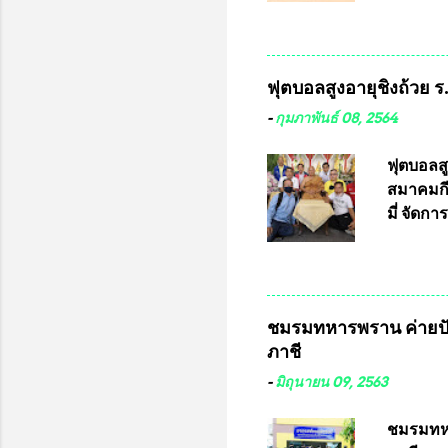
กฎหมายกา
พื้นที่เ
และดำเน
ฟุตบอลสูงอายุชิงถ้วย 
กฎหมายก
กรรมการก
-
กุมภาพันธ์ 08, 2564
วินิจฉัย
เลือกตั้
ฟุตบอลส
“นครเชีย
สมาคมกีฬ
ในระดับ
มี่ จัด
การเลือก
ที่ 10 
ชาติอนุญ
ต่างประเ
จังหวัดล
ชมรมทหารพราน ค่ายปั
ประธานม
ภาชี
ชิงแชมป
บดินทรเท
-
มิถุนายน 09, 2563
อำนวยกา
แข่งขัน
ชมรมทหา