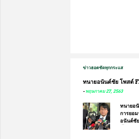
ข่าวฮอตชัดทุกกระแส
ทนายอนันต์ชัย โพสต์ F
-
พฤษภาคม 27, 2563
ทนายอนั
การยอมร
อนันต์ช
ชี้แจงถึ
อ๊อด อา