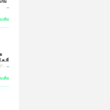
ชมรม
ชน
่มเติม
3นาย
เอาไว้
 ไม่
มาย
ูล
ัย
อจาก
ค.ที่
้อน
่งไทย
ฑา
่มเติม
่งม้า
มการ
ร
ย