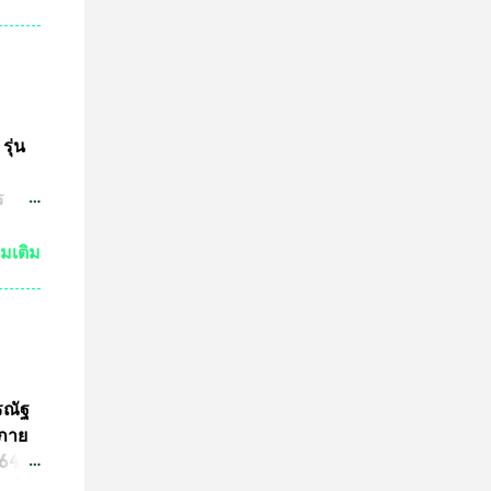
กัน
งเห็น
ำให้
มาณ
ชน์
ษทาง
รุ่น
ต
ร
ปู่
วด
่มเติม
ต่ถ้า
ระ
งหลวง
จะนำ
ค๊ต
รณัฐ
ร
นภาย
ารปั๊ม
4 ที่
ามผิด