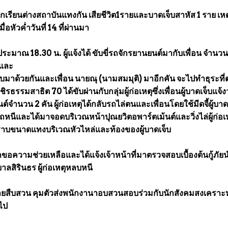
นักเรียนต่างสถาบันแทงกัน เสียชีวิต1รายและบาดเจ็บสาหัส 1 ราย เหต
่อหัวค่ำวันที่ 14 ที่ผ่านมา
มาณ 18.30 น. ผู้แจ้งได้ ขับขี่รถจักรยานยนต์มากับเพื่อน จำนวน
 และ
จ็บมาด้วยกันและเพื่อน นายณุ (นามสมมุติ) มาอีกคัน จะไปทำธุระที
รรมสาธิต 70 ได้ขับผ่านกับกลุ่มผู้ก่อเหตุซึ่งเพื่อนผู้บาดเจ็บแจ้ง
ำนวน 2 คัน ผู้ก่อเหตุได้กลับรถไล่ตนและเพื่อนโดยใช้มีดจี้ผู้บาด
รถหนีและได้มาจอดบริเวณหน้าปุณยวิตอพาร์ตเม้นต์และวิ่งไล่ผู้ก่อเ
ทราบขนาดแทงบริเวณหัวไหล่และท้องของผู้บาดเจ็บ
่งมาขอความช่วยเหลือและได้แจ้งเจ้าหน้าที่มาตรวจสอบเบื้องต้นกู้ภัย
าลสิรินธร ผู้ก่อเหตุหลบหนี
จฝ่ายสืบสวน คุมตัวส่งพนักงานาอบสวนสอบร่วมกับนักสังคมสงเคราะห
ไป