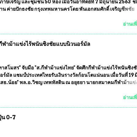
ุตบอลสูงอายุ ชิงแชมป์ประเทศไทย ครั้งที่ 1 ประจำปี 2564 กำหนด
ภาษีเจริญ และชุมชน 50 ห้อง เมื่อวันอาทิตย์ที่ 7 มิถุนายน 2563 
ะหว่างวันที่ 24 เมษายน จนถึงว...
น ค่ายปักธงชัย กรุงเทพมหานครโดย พันเอกสมศักดิ์ เจริญชีพชัย
ละ ที่ปรึกษากิตติมศักดิ์ ชมรมทหารพราน ค่ายปักธงชัย
มหานคร ได้เป็นประธาน แจกข้าวสาร อาหารแห้ง ให้กับพี่น้องชุม
อ่านเพิ
ลัดภาชี เขตภาษีเจริญ และชุมชน 50 ห้อง โดยมี อส.ทพ จำนวน4
ะทีมงาน ต้องขออภัย ที่ไม่ได้เอ่ยชื่อเต็มสังกัด เพราะท่านขอสงวน
ฬาม้าแข่งไร้พนันชิงชัยแบบนิวนอร์มัล
ศเอก ทองอินทร์ พรหมสุวรรณ ท่านรองกัมปนาท ผู้ร่วมประสานงาน
้าร่วมกิจกรรมในครั้งนี้ได้ เนื่องจาก ติดธุระเร่งด่วน จึงได้มอบห
ให้กับ รองวิเชียร ทรงมณี ดูแลความสงบเรียบร้อย นางฉวีวรรณ ตระก
ะธานชุมชน คลองลัดภาชีเขตภาษีเจริญ สท.ทพ. สมนึก ปัทมาลัยที่
าสโมสร" จับมือ "ส.กีฬาม้าแข่งไทย" จัดศึกกีฬาม้าแข่งไร้พนันชิงช
และการแจกข้าวสารอาหารแห้งในคราวครั้งนี้ก็ได้รับความ ร้องข
ร์มัล แชมป์ประเทศไทยรับเงินรางวัลก้อนโตแน่นอน เมื่อวันที่ 19 มี.
ุมชนคลองลัดภาชีเขตภาษีเจริญ !!พี่น้องชุมชนได้รับความเดือดร
"เสธ.น้อย" พล.อ.วิชญ เทพหัสดิน ณ อยุธยา นายกสมาคมกีฬาม้าแข
รค covid-19 ทำให้การอยู่การกินได้รับความเ...
ธานการประชุมการจัดการแข่งขันร่วมกัน ระหว่างสมาคมราชกรี
บ สมาคมกีฬาม้าแข่งไทย ที่ห้องประชุมมูลนิธิโอลิมปิคไทย (บ้าน
อ่านเพิ
) เทเวศร์ โดยมี นายอำนวย รุ่งศุภกฤตานนท์ ประธานคณะกรรมการ
รแข่งม้า พร้อมด้วย นายเต็มสุข สุวรรณศร กรรมการอำนวยการแข
ุ่น 0-7
าการผู้จัดการฝ่ายแข่งม้า สมาคมราชกรีฑาสโมสร และคณะกรร
องฝ่าย เข้าร่วมประชุมอย่างพร้อมเพรียง สรุปประเด็นสำคัญของกา
งนี้ ที่ประชุมกำหนดจัดการแข่งขันกีฬาม้าแข่งชิงแชมป์ประเทศไท