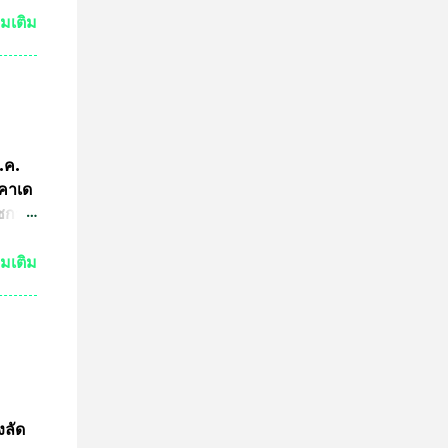
ขต
่มเติม
ริง
ามผิด
คณะ
คำ
การ
ีกว่า
ก.ค.
ผู้นำ
ะคาเด
การ
ัชกาล
ทีม
ัวร์
่มเติม
ำพุ
นฐานะ
งอายุ
ลงกรณ
ธาน
ดการ
งลัด