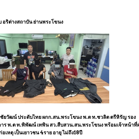
 อริต่างสถาบัน ย่านพระโขนง
ต.อ.ชัยวัฒน์ ประดับไทย ผกก.สน.พระโขนง พ.ต ท.ชวลิต ตรีหิรัญ รอง
ร พ.ต ท.พิพัฒน์ เทพิน สว.สืบสวน.สน.พระโขนง พร้อมเจ้าหน้าที่ฝ
่อเหตุ เป็นเยาวชน 4ราย อายุ ไม่ถึง18ปี