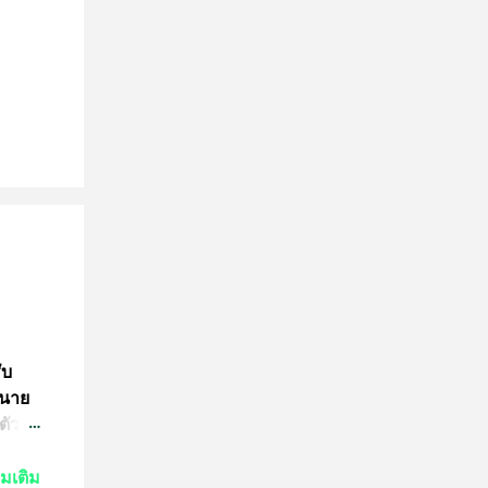
ับ
 นาย
ตัว
ย์
่มเติม