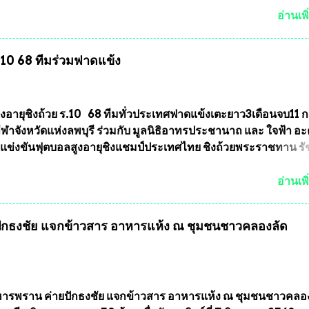
รเลือกตั้ง นายณัฏฐ์ ธีรณัฐสุภานนท์ เปิดเผยว่า “ยกตัวอย่างในเ
อ่านเพิ
ทศบาลนครเชียงใหม่ คณะกรรมการการเลือกตั้งต้องแสวงหาข้อเท็จจ
ินการจัดให้มีการเลือกตั้งใหม่ เพราะมีการร้องเรียนการกระทำคว
ร.10 68 ทีมร่วมฟาดแข้ง
ารเลือกตั้งเข้ามาเป็นจำนวนมาก โดยจะเข้าหารือกับเลขาธิการ
ารเลือกตั้ง เพื่อให้ตั้งคณะกรรมการแสวงหาข้อเท็จจริง เร่งให้มี
ออกมา โดยเชื่อว่าคณะกรรมการการเลือกตั้งจะดำเนินการจัดให้มี
งใหม่อีกครั้ง ประธานมูลนิธิธรรมาภิบาลและต่อต้านทุจริต กล่าวต่ออ
ูงอายุชิงถ้วย ร.10 68 ทีมทั่วประเทศฟาดแข้งเตะยาว3เดือนจบ11 
งใหม่เป็นเขตพื้นที่เศรษฐกิจอันสำคัญของภาคเหนือ ต้องส่งเสริมให้
าจังหวัดแห่งลพบุรี ร่วมกับ มูลนิธิอาทรประชานาถ และ ใจฟ้า อ
ต่างๆมีหลักธรรมาภิบาลในการบริหารราชการแผ่นดิน คณะกรรม
การแข่งขันฟุตบอลสูงอายุชิงแชมป์ประเทศไทย ชิงถ้วยพระราชทาน ร
ตั้งถือเป็นองค์กรอิสระตามรัฐธรรมนูญที่ต้องใ...
กำหนดแข่งขันในเดือน เมษายน ถึงเดือน กรกฏาคม2564 อดีตนักเตะ
าตให้ลงแข่งขันได้ ทีมแชมป์ได้รับ 150,000 บาท พร้อมได้สิทธิ์ไปท
อ่านเพิ
ทศอีกด้วย ที่ห้องประชุม โรงทานครัวการบินกรุงเทพ วัดพระบาทน้
พบุรี ท่านเจ้าคุณ พระราชวิสุทธิ ประชานาถ (หลวงพ่อ อลงกต ) ใ
กธงชัย แจกข้าวสาร อาหารแห้ง ณ​ ชุมชนชาวคลองลัด
ูลนิธิประชานาถ และ ประธานอำนวยการจัดการแข่งขันฟุตบอลสู
์ประเทศไทย ชิงถ้วยพระราชทาน สมเด็จพระเจ้าอยู่หัว มหาวชิรา
พยวรางกูร (รัชกาลที่ 10 ) พร้อมด้วย ดร.สุจินต์ สว่างศรี รองประ
รจัดการแข่งขัน และ นายวีรยุทธ สวัสดี ประธานคณะกรรมการจั
 และคณะทำงาน ได้ร่วมกันประชุมหารือเตรียมความพร้อมจัดการ
รพราน ค่ายปักธงชัย แจกข้าวสาร อาหารแห้ง ณ​ ชุมชนชาวคลอ