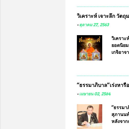
มหาวิทยา
สารพิษทา
วิเคราะห์ เจาะลึก วัตถ
ว่า หน้
เรามีหน
-
ตุลาคม 27, 2563
หลายร้อ
กับประเ
วิเคราะห
ทหารนี้
ยอดนิยม
จำหน่าย
เกจิอาจา
ประกวด”
หมุน แต่
เนื่องจา
ในอนาคต
“ธรรมาภิบาล”เร่งหารือ 
ประกวดแบ
เครื่องห
-
เมษายน 02, 2564
พ่อคูณ ซ
เข้ารายก
“ธรรมาภิ
และรันห
สุภานนท์
ประกาศจำ
หลังจากก
เสริมในภ
ผ่านมาพ