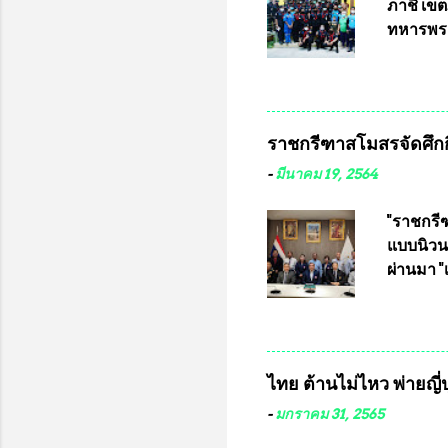
แข่งขันฟ
ภาชี เขต
แข่งขันร
ทหารพรา
ประธานแ
กรุงเทพ
ชาวคลอง
เสธอิฐแล
ราชกรีฑาสโมสรจัดศึกกี
พันอากา
สามารถเข
-
มีนาคม 19, 2564
หน้าที่ 
ธรรม ปร
"ราชกรีฑ
ปรึกษา 
แบบนิวนอ
ประธานช
ผ่านมา 
จากพิษโ
เป็นประ
สโมสร กั
อัมพวัน
อำนวยกา
ไทย ต้านไม่ไหว พ่ายญี่ป
และรักษ
จากทั้งส
-
มกราคม 31, 2565
ประชุมดั