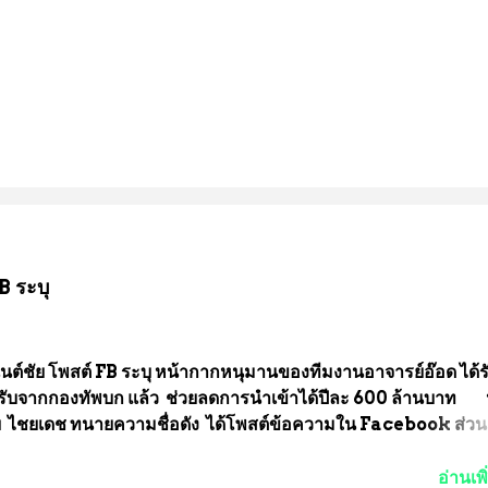
B ระบุ
นต์ชัย โพสต์ FB ระบุ หน้ากากหนุมานของทีมงานอาจารย์อ๊อด ได้ร
ับจากกองทัพบก แล้ว ช่วยลดการนำเข้าได้ปีละ 600 ล้านบาท
ัย ไชยเดช ทนายความชื่อดัง ได้โพสต์ข้อความใน Facebook ส่วน
งความคืบหน้าคดีที่ได้ร่วมต่อสู้ กับรศ.ดร.วีรชัย พุทธวงศ์ หรืออาจาร
จารย์ประจำภาควิชาเคมี คณะศิลปศาสตร์และวิทยาศาสตร์
อ่านเพิ