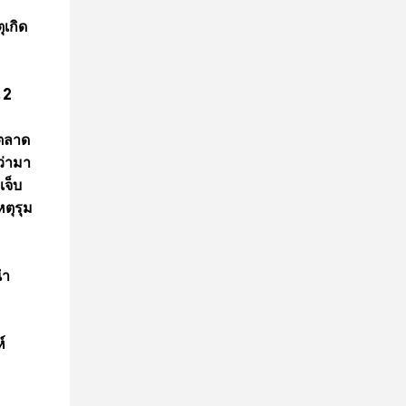
ุเกิด
 2
่ตลาด
ว่ามา
เจ็บ
หตุรุม
นำ
์