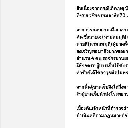
สืบเนื่องจากกรณีเกิดเหตุ 
ที่ซอย วชิรธรรมสาธิต70 เมื
จากการสอบถามเมื่อเวลาประ
คัน ซึ่งนายเจ (นามสมมุติ)
นายพี(นามสมมุติ) ผู้บาดเ
ยงเจริญพอมาถึงปากซอยวชิรธ
จำนวน 4 คน รถจักรยานยนต์จ
ให้จอดรถ ผู้บาดเจ็บได้ขับ
ทำร้ายได้ใช้อาวุธมีดไม่
จากนั้นผู้บาดเจ็บจึงได้วิ
ตัวผู้บาดเจ็บนำส่งโรงพยาบ
เบื้องต้นเจ้าหน้าที่ตำรว
ดำเนินคดีตามกฎหมายต่อ