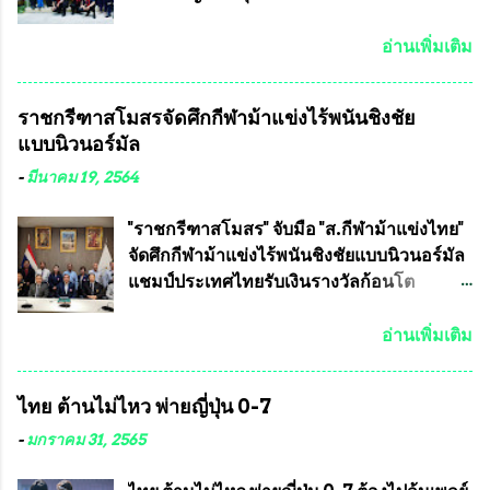
รัฐธรรมนูญที่ต้องใ...
แข่งขันฟุตบอลสูงอายุชิงแชมป์ประเทศไทย ชิง
7 มิถุนายน 2563 ชมรมทหารพราน ค่าย
ถ้วยพระราชทาน สมเด็จพระเจ้าอยู่หัว มหา
ปักธงชัย กรุงเทพมหานครโดย พันเอกสมศักดิ์
อ่านเพิ่มเติม
วชิราลงกรณ บดินทรเทพยวรางกูร (รัชกาลที่
เจริญชีพชัยประธานและ ที่ปรึกษากิตติมศักดิ์
10 ) พร้อมด้วย ดร.สุจินต์ สว่างศรี รองประธาน
ชมรมทหารพราน ค่ายปักธงชัย
ราชกรีฑาสโมสรจัดศึกกีฬาม้าแข่งไร้พนันชิงชัย
อำนวยการจัดการแข่งขัน และ นายวีรยุทธ
กรุงเทพมหานคร ได้เป็นประธาน แจก
แบบนิวนอร์มัล
สวัสดี ประธานคณะกรรมการจัดการแข่งขัน
ข้าวสาร อาหารแห้ง ให้กับพี่น้องชุมชนชาว
และคณะทำงาน ได้ร่วมกันประชุมหารือ
คลองลัดภาชี เขตภาษีเจริญ และชุมชน 50
-
มีนาคม 19, 2564
เตรียมความพร้อมจัดการแข่งขันฟุตบอลสูง
ห้อง โดยมี อส.ทพ จำนวน43นาย เสธอิฐและ
อายุ ชิงแชมป์ประเทศไทย ครั้งที่ 1 ประจำปี
ทีมงาน ต้องขออภัย ที่ไม่ได้เอ่ยชื่อเต็มสังกัด
"ราชกรีฑาสโมสร" จับมือ "ส.กีฬาม้าแข่งไทย"
2564 กำหนดแข่งขันระหว่างวันที่ 24
เพราะท่านขอสงวนเอาไว้ พันอากาศเอก ทอง
จัดศึกกีฬาม้าแข่งไร้พนันชิงชัยแบบนิวนอร์มัล
เมษายน จนถึงว...
อินทร์ พรหมสุวรรณ ท่านรองกัมปนาท ผู้ร่วม
แชมป์ประเทศไทยรับเงินรางวัลก้อนโต
ประสานงาน ไม่สามารถเข้าร่วมกิจกรรมใน
แน่นอน เมื่อวันที่ 19 มี.ค.ที่ผ่านมา "เสธ.น้อย"
ครั้งนี้ได้ เนื่องจาก ติดธุระเร่งด่วน จึงได้มอบ
พล.อ.วิชญ เทพหัสดิน ณ อยุธยา นายกสมาคม
อ่านเพิ่มเติม
หมายหน้าที่ ให้กับ รองวิเชียร ทรงมณี ดูแล
กีฬาม้าแข่งไทย เป็นประธานการประชุมการ
ความสงบเรียบร้อย นางฉวีวรรณ ตระกูลธรรม
จัดการแข่งขันร่วมกัน ระหว่างสมาคม
ไทย ต้านไม่ไหว พ่ายญี่ปุ่น 0-7
ประธานชุมชน คลองลัดภาชีเขตภาษีเจริญ
ราชกรีฑาสโมสร กับ สมาคมกีฬาม้าแข่งไทย
สท.ทพ. สมนึก ปัทมาลัยที่ปรึกษา และการแจก
ที่ห้องประชุมมูลนิธิโอลิมปิคไทย (บ้าน
-
มกราคม 31, 2565
ข้าวสารอาหารแห้งในคราวครั้งนี้ก็ได้รับ
อัมพวัน) เทเวศร์ โดยมี นายอำนวย รุ่งศุภกฤตา