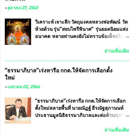
คณะศิลปศาสตร์และวิทยาศาสตร์
มหาวิทยาลัยเกษตรศาสตร์ และทีมงานนักวิจัย
-
ตุลาคม 27, 2563
ที่ร่วมกันคิดค้น หน้ากากป้องกันสารพิษทาง
ทหาร ( หน้ากากหนุมาน ) ซึ่งทีมงานนักวิจัย
วิเคราะห์ เจาะลึก วัตถุมงคลหลวงพ่อพัฒน์ วัด
ของอาจารย์อ๊อด เล็งเห็นว่า หน้ากากป้องกัน
ห้วยด้วน รุ่น”สยบไพรีพินาศ” รุ่นยอดนิยมแห่ง
สารพิษทางทหาร ถ้าสามารถผลิตได้ใน
อนาคต หลายท่านคงยังไม่ทราบข้อเท็จจริงว่า
ประเทศไทย จะทำให้เรามีหน้ากากป้องกันสาร
พระเครื่องของเกจิอาจารย์ที่ทางสมาคมผู้นิยม
พิษทางทหารไม่ต้องนำเข้า ไม่ต้องเปลืองงบ
พระเครื่องพระบูชาไทย บรรจุให้มีในรายการ
อ่านเพิ่มเติม
ประมาณหลายร้อยล้านบาทต่อปี และยังใช้
ประกวด”แบบถาวร” ล่าสุดก็คือพระเครื่อง
ประโยชน์อื่นอีกมากมาย อันจะเป็นประโยชน์
หลวงพ่อคูณ และพระเครื่องหลวงปู่หมุน แต่
“ธรรมาภิบาล”เร่งหารือ กกต.ให้จัดการเลือกตั้ง
กับประเทศชาติอย่างยิ่ง ผมจะดีใจและภูมิใจ
พระเครื่องหลวงพ่อคูณ มีเพียงบางรุ่นเท่านั้นที่
ใหม่
มากหากหน้ากากป้องกันสารพิษทางทหารนี้
อยู่ในรายการประกวด เนื่องจากพระเครื่อง
ได้รับการผลิตในประเทศลดการนำเข้าโดยเด็ด
หลวงพ่อคูณ มีการจัดสร้างไว้มากมายหลาย
-
เมษายน 02, 2564
ขาด และสามารถผลิตจำหน่ายส่งออกต่าง
ร้อยรุ่น ... แต่ถ้าในอนาคต หากทางสมาคมฯ มี
ประเทศได้ โดยทีมทนายความและทีม
การบรรจุพระเครื่องหลวงพ่อพัฒน์ ให้มีการ
“ธรรมาภิบาล”เร่งหารือ กกต.ให้จัดการเลือก
งา...
ประกวดแบบถาวรบ้าง ก็คงจะมีการคัดเลือก
ตั้งใหม่หลายพื้นที่ นายณัฏฐ์ ธีรณัฐสุภานนท์
เพียงบางรุ่นเช่นกัน เนื่องจากพระเครื่องหลวง
ประธานมูลนิธิธรรมาภิบาลและต่อต้านทุจริต
พ่อพัฒน์ ก็มีการจัดสร้างไว้หลายร้อยรุ่นเช่น
ได้รับเรื่องร้องเรียนภายหลังจากการเลือกตั้ง
เดียวกับพระเครื่องหลวงพ่อคูณ ซึ่งท่านนายก
สมาชิกสภาเทศบาลทั่วประเทศเมื่อวันที่ 28
อ่านเพิ่มเติม