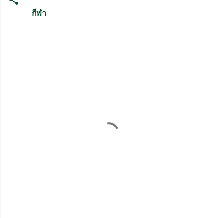
กีฬา
ค
ว
า
ม
คิ
ด
เ
ห็
น