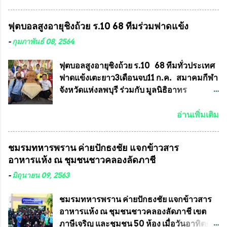
สมาคมฯ ท่านได้เคยประกาศย้ำทุกครั้งว่า พระ
มีนาคม 2564 ที่ผ่านมาพบว่าหลายพื้นที่เขต
ใหม่ที่จะนำเข้ารายการประกวดต้องมี
การเลือกตั้งมีประชาชนร้องเรียนการกระ
ฟุตบอลสูงอายุชิงถ้วย ร.10 68 ทีมร่วมฟาดแข้ง
คุณสมบัติชัดเจนดังนี้ 1.)พระทุกองค์จะต้อง
ทำความผิดกฎหมายการเลือกตั้ง นายณัฏฐ์ ธีร
ตอกโค๊ตและรันหมายเลข (พร้อมทั้งมีการทำ
ณัฐสุภานนท์ เปิดเผยว่า “ยกตัวอย่างในเขต
-
กุมภาพันธ์ 08, 2564
ลายบล๊อก โค๊ด หมายเลข) 2.)ต้องมีการ
พื้นที่เทศบาลนครเชียงใหม่ คณะกรรมการ
ประกาศจำนวนการจัดสร้างให้ชัดเจน ว่าสร้าง
การเลือกตั้งต้องแสวงหาข้อเท็จจริงและดำเนิน
ฟุตบอลสูงอายุชิงถ้วย ร.10 68 ทีมทั่วประเทศ
จำนวนเท่าไหร่ (เพื่อป้องกันการปั๊มเสริมใน
การจัดให้มีการเลือกตั้งใหม่ เพราะมีการร้อง
ฟาดแข้งเตะยาว3เดือนจบ11 ก.ค. สมาคมกีฬา
ภายหลัง) 3.)มีวัตถุประสงค์ที...
เรียนการกระทำความผิดกฎหมายการเลือกตั้ง
จังหวัดแห่งลพบุรี ร่วมกับ มูลนิธิอาทร
เข้ามาเป็นจำนวนมาก โดยจะเข้าหารือกับ
ประชานาถ และ ใจฟ้า อะคาเดมี่ จัดการ
เลขาธิการคณะกรรมการการเลือกตั้ง เพื่อให้
แข่งขันฟุตบอลสูงอายุชิงแชมป์ประเทศไทย ชิง
อ่านเพิ่มเติม
ตั้งคณะกรรมการแสวงหาข้อเท็จจริง เร่งให้มี
ถ้วยพระราชทาน รัชกาลที่ 10 กำหนดแข่งขัน
คำวินิจฉัยออกมา โดยเชื่อว่าคณะกรรมการ
ในเดือน เมษายน ถึงเดือน กรกฏาคม2564
ชมรมทหารพราน ค่ายปักธงชัย แจกข้าวสาร
การเลือกตั้งจะดำเนินการจัดให้มีการเลือกตั้ง
อดีตนักเตะทีมชาติอนุญาตให้ลงแข่งขันได้ ทีม
อาหารแห้ง ณ​ ชุมชนชาวคลองลัดภาชี
ใหม่อีกครั้ง ประธานมูลนิธิธรรมาภิบาลและ
แชมป์ได้รับ 150,000 บาท พร้อมได้สิทธิ์ไป
ต่อต้านทุจริต กล่าวต่ออีกว่า “นครเชียงใหม่
ทัวร์ต่างประเทศอีกด้วย ที่ห้องประชุม โรงทาน
-
มิถุนายน 09, 2563
เป็นเขตพื้นที่เศรษฐกิจอันสำคัญของภาคเหนือ
ครัวการบินกรุงเทพ วัดพระบาทน้ำพุ จังหวัด
ต้องส่งเสริมให้ผู้นำในระดับต่างๆมีหลักธร
ลพบุรี ท่านเจ้าคุณ พระราชวิสุทธิ ประชานาถ
ชมรมทหารพราน ค่ายปักธงชัย แจกข้าวสาร
รมาภิบาลในการบริหารราชการแผ่นดิน คณะ
(หลวงพ่อ อลงกต ) ในฐานะประธานมูลนิธิ
อาหารแห้ง ณ​ ชุมชนชาวคลองลัดภาชี เขต
กรรมการการเลือกตั้งถือเป็นองค์กรอิสระตาม
ประชานาถ และ ประธานอำนวยการจัดการ
ภาษีเจริญ และชุมชน 50 ห้อง เมื่อวันอาทิตย์ที่