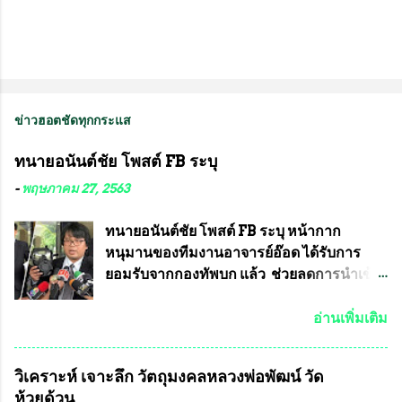
ข่าวฮอตชัดทุกกระแส
ทนายอนันต์ชัย โพสต์ FB ระบุ
-
พฤษภาคม 27, 2563
ทนายอนันต์ชัย โพสต์ FB ระบุ หน้ากาก
หนุมานของทีมงานอาจารย์อ๊อด ได้รับการ
ยอมรับจากกองทัพบก แล้ว ช่วยลดการนำเข้า
ได้ปีละ 600 ล้านบาท นายอนันต์ชัย ไชย
เดช ทนายความชื่อดัง ได้โพสต์ข้อความใน
อ่านเพิ่มเติม
Facebook ส่วนตัว ชี้แจงถึงความคืบหน้าคดี
ที่ได้ร่วมต่อสู้ กับรศ.ดร.วีรชัย พุทธวงศ์ หรือ
วิเคราะห์ เจาะลึก วัตถุมงคลหลวงพ่อพัฒน์ วัด
อาจารย์อ๊อด อาจารย์ประจำภาควิชาเคมี
ห้วยด้วน