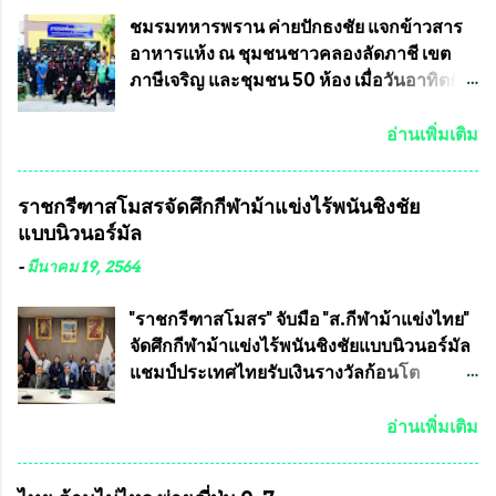
เป็นเขตพื้นที่เศรษฐกิจอันสำคัญของภาคเหนือ
ครัวการบินกรุงเทพ วัดพระบาทน้ำพุ จังหวัด
ต้องส่งเสริมให้ผู้นำในระดับต่างๆมีหลักธร
ลพบุรี ท่านเจ้าคุณ พระราชวิสุทธิ ประชานาถ
ชมรมทหารพราน ค่ายปักธงชัย แจกข้าวสาร
รมาภิบาลในการบริหารราชการแผ่นดิน คณะ
(หลวงพ่อ อลงกต ) ในฐานะประธานมูลนิธิ
อาหารแห้ง ณ​ ชุมชนชาวคลองลัดภาชี เขต
กรรมการการเลือกตั้งถือเป็นองค์กรอิสระตาม
ประชานาถ และ ประธานอำนวยการจัดการ
ภาษีเจริญ และชุมชน 50 ห้อง เมื่อวันอาทิตย์ที่
รัฐธรรมนูญที่ต้องใ...
แข่งขันฟุตบอลสูงอายุชิงแชมป์ประเทศไทย ชิง
7 มิถุนายน 2563 ชมรมทหารพราน ค่าย
ถ้วยพระราชทาน สมเด็จพระเจ้าอยู่หัว มหา
ปักธงชัย กรุงเทพมหานครโดย พันเอกสมศักดิ์
อ่านเพิ่มเติม
วชิราลงกรณ บดินทรเทพยวรางกูร (รัชกาลที่
เจริญชีพชัยประธานและ ที่ปรึกษากิตติมศักดิ์
10 ) พร้อมด้วย ดร.สุจินต์ สว่างศรี รองประธาน
ชมรมทหารพราน ค่ายปักธงชัย
ราชกรีฑาสโมสรจัดศึกกีฬาม้าแข่งไร้พนันชิงชัย
อำนวยการจัดการแข่งขัน และ นายวีรยุทธ
กรุงเทพมหานคร ได้เป็นประธาน แจก
แบบนิวนอร์มัล
สวัสดี ประธานคณะกรรมการจัดการแข่งขัน
ข้าวสาร อาหารแห้ง ให้กับพี่น้องชุมชนชาว
และคณะทำงาน ได้ร่วมกันประชุมหารือ
คลองลัดภาชี เขตภาษีเจริญ และชุมชน 50
-
มีนาคม 19, 2564
เตรียมความพร้อมจัดการแข่งขันฟุตบอลสูง
ห้อง โดยมี อส.ทพ จำนวน43นาย เสธอิฐและ
อายุ ชิงแชมป์ประเทศไทย ครั้งที่ 1 ประจำปี
ทีมงาน ต้องขออภัย ที่ไม่ได้เอ่ยชื่อเต็มสังกัด
"ราชกรีฑาสโมสร" จับมือ "ส.กีฬาม้าแข่งไทย"
2564 กำหนดแข่งขันระหว่างวันที่ 24
เพราะท่านขอสงวนเอาไว้ พันอากาศเอก ทอง
จัดศึกกีฬาม้าแข่งไร้พนันชิงชัยแบบนิวนอร์มัล
เมษายน จนถึงว...
อินทร์ พรหมสุวรรณ ท่านรองกัมปนาท ผู้ร่วม
แชมป์ประเทศไทยรับเงินรางวัลก้อนโต
ประสานงาน ไม่สามารถเข้าร่วมกิจกรรมใน
แน่นอน เมื่อวันที่ 19 มี.ค.ที่ผ่านมา "เสธ.น้อย"
ครั้งนี้ได้ เนื่องจาก ติดธุระเร่งด่วน จึงได้มอบ
พล.อ.วิชญ เทพหัสดิน ณ อยุธยา นายกสมาคม
อ่านเพิ่มเติม
หมายหน้าที่ ให้กับ รองวิเชียร ทรงมณี ดูแล
กีฬาม้าแข่งไทย เป็นประธานการประชุมการ
ความสงบเรียบร้อย นางฉวีวรรณ ตระกูลธรรม
จัดการแข่งขันร่วมกัน ระหว่างสมาคม