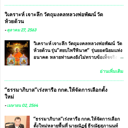
Facebook ส่วนตัว ชี้แจงถึงความคืบหน้าคดี
ที่ได้ร่วมต่อสู้ กับรศ.ดร.วีรชัย พุทธวงศ์ หรือ
วิเคราะห์ เจาะลึก วัตถุมงคลหลวงพ่อพัฒน์ วัด
อาจารย์อ๊อด อาจารย์ประจำภาควิชาเคมี
ห้วยด้วน
คณะศิลปศาสตร์และวิทยาศาสตร์
มหาวิทยาลัยเกษตรศาสตร์ และทีมงานนักวิจัย
-
ตุลาคม 27, 2563
ที่ร่วมกันคิดค้น หน้ากากป้องกันสารพิษทาง
ทหาร ( หน้ากากหนุมาน ) ซึ่งทีมงานนักวิจัย
วิเคราะห์ เจาะลึก วัตถุมงคลหลวงพ่อพัฒน์ วัด
ของอาจารย์อ๊อด เล็งเห็นว่า หน้ากากป้องกัน
ห้วยด้วน รุ่น”สยบไพรีพินาศ” รุ่นยอดนิยมแห่ง
สารพิษทางทหาร ถ้าสามารถผลิตได้ใน
อนาคต หลายท่านคงยังไม่ทราบข้อเท็จจริงว่า
ประเทศไทย จะทำให้เรามีหน้ากากป้องกันสาร
พระเครื่องของเกจิอาจารย์ที่ทางสมาคมผู้นิยม
พิษทางทหารไม่ต้องนำเข้า ไม่ต้องเปลืองงบ
พระเครื่องพระบูชาไทย บรรจุให้มีในรายการ
อ่านเพิ่มเติม
ประมาณหลายร้อยล้านบาทต่อปี และยังใช้
ประกวด”แบบถาวร” ล่าสุดก็คือพระเครื่อง
ประโยชน์อื่นอีกมากมาย อันจะเป็นประโยชน์
หลวงพ่อคูณ และพระเครื่องหลวงปู่หมุน แต่
“ธรรมาภิบาล”เร่งหารือ กกต.ให้จัดการเลือกตั้ง
กับประเทศชาติอย่างยิ่ง ผมจะดีใจและภูมิใจ
พระเครื่องหลวงพ่อคูณ มีเพียงบางรุ่นเท่านั้นที่
ใหม่
มากหากหน้ากากป้องกันสารพิษทางทหารนี้
อยู่ในรายการประกวด เนื่องจากพระเครื่อง
ได้รับการผลิตในประเทศลดการนำเข้าโดยเด็ด
หลวงพ่อคูณ มีการจัดสร้างไว้มากมายหลาย
-
เมษายน 02, 2564
ขาด และสามารถผลิตจำหน่ายส่งออกต่าง
ร้อยรุ่น ... แต่ถ้าในอนาคต หากทางสมาคมฯ มี
ประเทศได้ โดยทีมทนายความและทีม
การบรรจุพระเครื่องหลวงพ่อพัฒน์ ให้มีการ
“ธรรมาภิบาล”เร่งหารือ กกต.ให้จัดการเลือก
งา...
ประกวดแบบถาวรบ้าง ก็คงจะมีการคัดเลือก
ตั้งใหม่หลายพื้นที่ นายณัฏฐ์ ธีรณัฐสุภานนท์