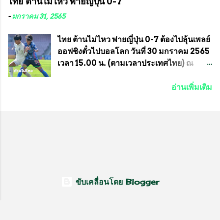
ไทย ต้านไม่ไหว พ่ายญี่ปุ่น 0-7
ประธานชุมชน คลองลัดภาชีเขตภาษีเจริญ
ราชกรีฑาสโมสร กับ สมาคมกีฬาม้าแข่งไทย
สท.ทพ. สมนึก ปัทมาลัยที่ปรึกษา และการแจก
ที่ห้องประชุมมูลนิธิโอลิมปิคไทย (บ้าน
-
มกราคม 31, 2565
ข้าวสารอาหารแห้งในคราวครั้งนี้ก็ได้รับ
อัมพวัน) เทเวศร์ โดยมี นายอำนวย รุ่งศุภกฤตา
ความ ร้องขอจากประธานชุมชนคลองลัดภาชี
นนท์ ประธานคณะกรรมการอำนวยการแข่ง
ไทย ต้านไม่ไหว พ่ายญี่ปุ่น 0-7 ต้องไปลุ้นเพลย์
เขตภาษีเจริญ !!พี่น้องชุมชนได้รับความเดือด
ม้า พร้อมด้วย นายเต็มสุข สุวรรณศร
ออฟชิงตั๋วไปบอลโลก วันที่ 30 มกราคม 2565
ร้อนจากพิษโรค covid-19 ทำให้การอยู่การ
กรรมการอำนวยการแข่งม้า และรักษาการผู้
เวลา 15.00 น. (ตามเวลาประเทศไทย) ณ
กินได้รับความเ...
จัดการฝ่ายแข่งม้า สมาคมราชกรีฑาสโมสร
สนาม ดีวาน พาทิล สเตเดียม นคร มุมไบ การ
และคณะกรรมการจากทั้งสองฝ่าย เข้าร่วม
แข่งขันฟุตบอลหญิงชิงแชมป์เอเชีย 2022 รอบ
อ่านเพิ่มเติม
ประชุมอย่างพร้อมเพรียง สรุปประเด็นสำคัญ
8 ทีมสุดท้าย ญี่ปุ่น แชมป์กลุ่ม ซี พบกับ ไทย
ของการประชุมดังนี้ ที่ประชุมกำหนดจัดการ
อันดับ 3 จาก กลุ่มบี เกมนี้ ญี่ปุ่นนำทีมมาโดย
แข่งขันกีฬาม้าแข่งชิงแชมป์ประเทศไทย
ซากิ คูมางาอิ กัปตันทีม พร้อมด้วย กองหน้า
ประจำปี 2564 ซึ่งเป็นครั้งแรกของการชิง
อย่าง มานา อิวาบูชิ และ มินา ทานากะ ด้าน
แชมป์ประเทศไทย และเป็นครั้งที่ 2 ของการ
ไทยเกมนี้ ต้องใช้ นัตซึโกะ โทโดโรกิ คุมทีม
แข่งม้ากีฬาที่ไม่เกี่ยวข้องกับการพนัน กำหนด
พร้อมมี สุชาวดี นิลธำรงค์ เป็นกองหน้าคู่กับ
จัดขึ้นในวันที่ 16 พ.ค.นี้ ที่สนามราชกรีฑา
เสาว์ลักษ์ เพ็งงาม ส่วนตรงกลางมี อิรวดี มาค
สโมสร เวลา 12.00 น. เป็นต้นไป ถ่ายทอดสด
รีส และ อิรวดี มาคริส เริ่มเกมมา 15 นาที ญี่ปุ่น
ขับเคลื่อนโดย Blogger
ทางช่องที-สปอร์ต (T-Sport) ของการกีฬา
มาได้จุดโทษ แต่ มานะ อิวาบุชิ ยิงไปติดเซฟ
แห่งประเทศไทย (กกท.) โดยทั้งสองสมาคม...
ของ วราภรณ์ บุญสิงห์ นาทีที่ 27 ญี่ปุ่นที่เดิน
หน้าเข้าใส่ต่อเนื่อง มาได้ประตูออกนำจนได้