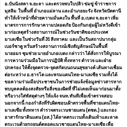
อ.บันนังสตา จ.ยะลา และตรวจพบใบปลิว ข่มขู่ ข้าราชการ
มุสลิม ในพื้นที่ อำเภอแม่ลาน และอำเภอยะรัง จังหวัดปัตตานี
ทำให้เจ้าหน้าที่ฝ่ายความมั่นคงใน พื้นที่ อ.เบตง จ.ยะลา เพิ่ม
มาตรการการรักษาความปลอดภัย ป้องกันกลุ่มผู้ไม่หวังดีเข้า
มาก่อเหตุสร้างสถานการณ์ในช่วงวันชาติของประเทศ
มาเลเซีย ในช่วงวันที่ 31 สิงหาคม และเป็นวันสถาปนากลุ่ม
เบอร์ซาตู หวั่นสร้างสถานการณ์เชิงสัญลักษณ์ในพื้นที่
นายอมร ชุมช่วย นายอำเภอเบตง กล่าวว่า ได้สั่งการให้บูรณา
การความร่วมมือในการปฏิบัติ ทั้งทหาร ตำรวจ และฝ่าย
ปกครอง ให้ตั้งจุดตรวจ-จุดสกัดบนถนนสุขยางค์ เส้นทางเชื่อม
ต่อระหว่าง อ.ธารโต และพรมแดนไทย-มาเลเซีย รวมทั้งได้
ขอความร่วมมือประชาชนในการช่วยแจ้งข้อมูลข่าวสารหาก
พบบุคคลต้องสงสัยหรือสิ่งของผิดที่ ที่ไม่เคยเห็นมาก่อนมาตั้ง
หรือวางใส่พัสดุต่างๆ ให้แจ้ง จนท.ทันทีเพื่อเข้าตรวจสอบ
นอกจากนี้ กองกำลังที่รับผิดชอบเฝ้าตรวจพื้นที่ชายแดนไทย-
มาเลเซีย ทั้งทหาร ตำรวจตระเวนชายแดน (ตชด.) และกอง
อาสารักษาดินแดน (อส.) ได้ลาดตระเวนทั้งเดินเท้าและลาด
ตระเวนด้วยรถยนต์ตลอดแนวชายแดนไทย-มาเลเซีย เพื่อ