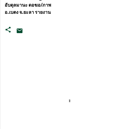
อับดุลมานะ ดอฆอ/ภาพ
อ.เบตง จ.ยะลา รายงาน
ค
ว
า
ม
คิ
ด
เ
ห็
น