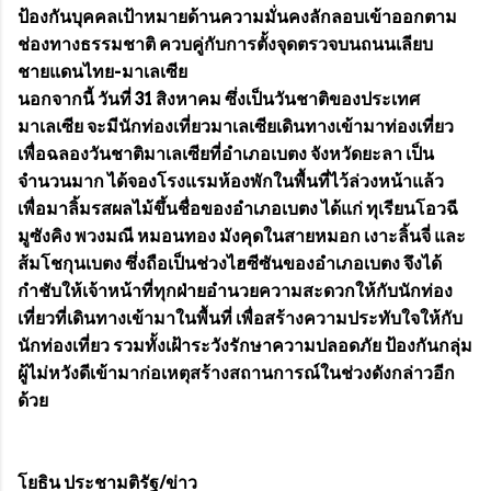
ป้องกันบุคคลเป้าหมายด้านความมั่นคงลักลอบเข้าออกตาม
ช่องทางธรรมชาติ ควบคู่กับการตั้งจุดตรวจบนถนนเลียบ
ชายแดนไทย-มาเลเซีย
นอกจากนี้ วันที่ 31 สิงหาคม ซึ่งเป็นวันชาติของประเทศ
มาเลเซีย จะมีนักท่องเที่ยวมาเลเซียเดินทางเข้ามาท่องเที่ยว
เพื่อฉลองวันชาติมาเลเซียที่อำเภอเบตง จังหวัดยะลา เป็น
จำนวนมาก ได้จองโรงแรมห้องพักในพื้นที่ไว้ล่วงหน้าแล้ว
เพื่อมาลิ้มรสผลไม้ขึ้นชื่อของอำเภอเบตง ได้แก่ ทุเรียนโอวฉี
มูซังคิง พวงมณี หมอนทอง มังคุดในสายหมอก เงาะลิ้นจี่ และ
ส้มโชกุนเบตง ซึ่งถือเป็นช่วงไฮซีซันของอำเภอเบตง จึงได้
กำชับให้เจ้าหน้าที่ทุกฝ่ายอำนวยความสะดวกให้กับนักท่อง
เที่ยวที่เดินทางเข้ามาในพื้นที่ เพื่อสร้างความประทับใจให้กับ
นักท่องเที่ยว รวมทั้งเฝ้าระวังรักษาความปลอดภัย ป้องกันกลุ่ม
ผู้ไม่หวังดีเข้ามาก่อเหตุสร้างสถานการณ์ในช่วงดังกล่าวอีก
ด้วย
โยธิน ประชามติรัฐ/ข่าว