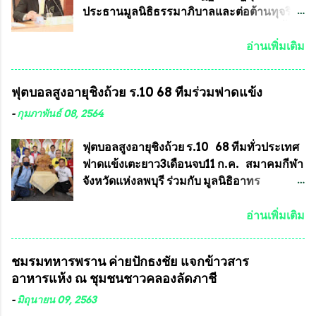
เพียงบางรุ่นเช่นกัน เนื่องจากพระเครื่องหลวง
ประธานมูลนิธิธรรมาภิบาลและต่อต้านทุจริต
พ่อพัฒน์ ก็มีการจัดสร้างไว้หลายร้อยรุ่นเช่น
ได้รับเรื่องร้องเรียนภายหลังจากการเลือกตั้ง
เดียวกับพระเครื่องหลวงพ่อคูณ ซึ่งท่านนายก
สมาชิกสภาเทศบาลทั่วประเทศเมื่อวันที่ 28
อ่านเพิ่มเติม
สมาคมฯ ท่านได้เคยประกาศย้ำทุกครั้งว่า พระ
มีนาคม 2564 ที่ผ่านมาพบว่าหลายพื้นที่เขต
ใหม่ที่จะนำเข้ารายการประกวดต้องมี
การเลือกตั้งมีประชาชนร้องเรียนการกระ
ฟุตบอลสูงอายุชิงถ้วย ร.10 68 ทีมร่วมฟาดแข้ง
คุณสมบัติชัดเจนดังนี้ 1.)พระทุกองค์จะต้อง
ทำความผิดกฎหมายการเลือกตั้ง นายณัฏฐ์ ธีร
ตอกโค๊ตและรันหมายเลข (พร้อมทั้งมีการทำ
ณัฐสุภานนท์ เปิดเผยว่า “ยกตัวอย่างในเขต
-
กุมภาพันธ์ 08, 2564
ลายบล๊อก โค๊ด หมายเลข) 2.)ต้องมีการ
พื้นที่เทศบาลนครเชียงใหม่ คณะกรรมการ
ประกาศจำนวนการจัดสร้างให้ชัดเจน ว่าสร้าง
การเลือกตั้งต้องแสวงหาข้อเท็จจริงและดำเนิน
ฟุตบอลสูงอายุชิงถ้วย ร.10 68 ทีมทั่วประเทศ
จำนวนเท่าไหร่ (เพื่อป้องกันการปั๊มเสริมใน
การจัดให้มีการเลือกตั้งใหม่ เพราะมีการร้อง
ฟาดแข้งเตะยาว3เดือนจบ11 ก.ค. สมาคมกีฬา
ภายหลัง) 3.)มีวัตถุประสงค์ที...
เรียนการกระทำความผิดกฎหมายการเลือกตั้ง
จังหวัดแห่งลพบุรี ร่วมกับ มูลนิธิอาทร
เข้ามาเป็นจำนวนมาก โดยจะเข้าหารือกับ
ประชานาถ และ ใจฟ้า อะคาเดมี่ จัดการ
เลขาธิการคณะกรรมการการเลือกตั้ง เพื่อให้
แข่งขันฟุตบอลสูงอายุชิงแชมป์ประเทศไทย ชิง
อ่านเพิ่มเติม
ตั้งคณะกรรมการแสวงหาข้อเท็จจริง เร่งให้มี
ถ้วยพระราชทาน รัชกาลที่ 10 กำหนดแข่งขัน
คำวินิจฉัยออกมา โดยเชื่อว่าคณะกรรมการ
ในเดือน เมษายน ถึงเดือน กรกฏาคม2564
ชมรมทหารพราน ค่ายปักธงชัย แจกข้าวสาร
การเลือกตั้งจะดำเนินการจัดให้มีการเลือกตั้ง
อดีตนักเตะทีมชาติอนุญาตให้ลงแข่งขันได้ ทีม
อาหารแห้ง ณ​ ชุมชนชาวคลองลัดภาชี
ใหม่อีกครั้ง ประธานมูลนิธิธรรมาภิบาลและ
แชมป์ได้รับ 150,000 บาท พร้อมได้สิทธิ์ไป
ต่อต้านทุจริต กล่าวต่ออีกว่า “นครเชียงใหม่
ทัวร์ต่างประเทศอีกด้วย ที่ห้องประชุม โรงทาน
-
มิถุนายน 09, 2563