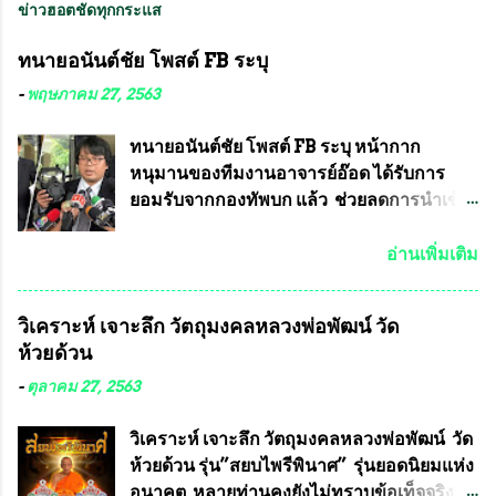
ข่าวฮอตชัดทุกกระแส
ทนายอนันต์ชัย โพสต์ FB ระบุ
-
พฤษภาคม 27, 2563
ทนายอนันต์ชัย โพสต์ FB ระบุ หน้ากาก
หนุมานของทีมงานอาจารย์อ๊อด ได้รับการ
ยอมรับจากกองทัพบก แล้ว ช่วยลดการนำเข้า
ได้ปีละ 600 ล้านบาท นายอนันต์ชัย ไชย
เดช ทนายความชื่อดัง ได้โพสต์ข้อความใน
อ่านเพิ่มเติม
Facebook ส่วนตัว ชี้แจงถึงความคืบหน้าคดี
ที่ได้ร่วมต่อสู้ กับรศ.ดร.วีรชัย พุทธวงศ์ หรือ
วิเคราะห์ เจาะลึก วัตถุมงคลหลวงพ่อพัฒน์ วัด
อาจารย์อ๊อด อาจารย์ประจำภาควิชาเคมี
ห้วยด้วน
คณะศิลปศาสตร์และวิทยาศาสตร์
มหาวิทยาลัยเกษตรศาสตร์ และทีมงานนักวิจัย
-
ตุลาคม 27, 2563
ที่ร่วมกันคิดค้น หน้ากากป้องกันสารพิษทาง
ทหาร ( หน้ากากหนุมาน ) ซึ่งทีมงานนักวิจัย
วิเคราะห์ เจาะลึก วัตถุมงคลหลวงพ่อพัฒน์ วัด
ของอาจารย์อ๊อด เล็งเห็นว่า หน้ากากป้องกัน
ห้วยด้วน รุ่น”สยบไพรีพินาศ” รุ่นยอดนิยมแห่ง
สารพิษทางทหาร ถ้าสามารถผลิตได้ใน
อนาคต หลายท่านคงยังไม่ทราบข้อเท็จจริงว่า