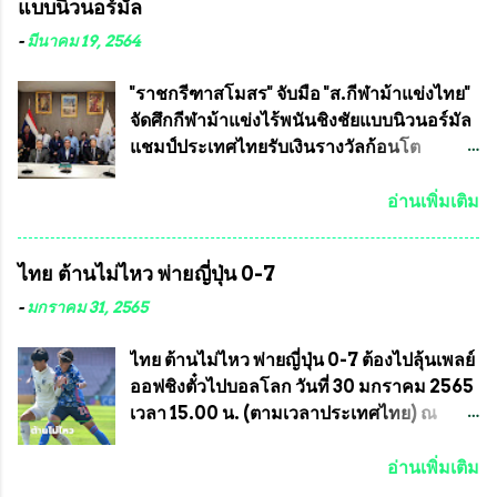
แบบนิวนอร์มัล
สวัสดี ประธานคณะกรรมการจัดการแข่งขัน
ข้าวสาร อาหารแห้ง ให้กับพี่น้องชุมชนชาว
และคณะทำงาน ได้ร่วมกันประชุมหารือ
คลองลัดภาชี เขตภาษีเจริญ และชุมชน 50
-
มีนาคม 19, 2564
เตรียมความพร้อมจัดการแข่งขันฟุตบอลสูง
ห้อง โดยมี อส.ทพ จำนวน43นาย เสธอิฐและ
อายุ ชิงแชมป์ประเทศไทย ครั้งที่ 1 ประจำปี
ทีมงาน ต้องขออภัย ที่ไม่ได้เอ่ยชื่อเต็มสังกัด
"ราชกรีฑาสโมสร" จับมือ "ส.กีฬาม้าแข่งไทย"
2564 กำหนดแข่งขันระหว่างวันที่ 24
เพราะท่านขอสงวนเอาไว้ พันอากาศเอก ทอง
จัดศึกกีฬาม้าแข่งไร้พนันชิงชัยแบบนิวนอร์มัล
เมษายน จนถึงว...
อินทร์ พรหมสุวรรณ ท่านรองกัมปนาท ผู้ร่วม
แชมป์ประเทศไทยรับเงินรางวัลก้อนโต
ประสานงาน ไม่สามารถเข้าร่วมกิจกรรมใน
แน่นอน เมื่อวันที่ 19 มี.ค.ที่ผ่านมา "เสธ.น้อย"
ครั้งนี้ได้ เนื่องจาก ติดธุระเร่งด่วน จึงได้มอบ
พล.อ.วิชญ เทพหัสดิน ณ อยุธยา นายกสมาคม
อ่านเพิ่มเติม
หมายหน้าที่ ให้กับ รองวิเชียร ทรงมณี ดูแล
กีฬาม้าแข่งไทย เป็นประธานการประชุมการ
ความสงบเรียบร้อย นางฉวีวรรณ ตระกูลธรรม
จัดการแข่งขันร่วมกัน ระหว่างสมาคม
ไทย ต้านไม่ไหว พ่ายญี่ปุ่น 0-7
ประธานชุมชน คลองลัดภาชีเขตภาษีเจริญ
ราชกรีฑาสโมสร กับ สมาคมกีฬาม้าแข่งไทย
สท.ทพ. สมนึก ปัทมาลัยที่ปรึกษา และการแจก
ที่ห้องประชุมมูลนิธิโอลิมปิคไทย (บ้าน
-
มกราคม 31, 2565
ข้าวสารอาหารแห้งในคราวครั้งนี้ก็ได้รับ
อัมพวัน) เทเวศร์ โดยมี นายอำนวย รุ่งศุภกฤตา
ความ ร้องขอจากประธานชุมชนคลองลัดภาชี
นนท์ ประธานคณะกรรมการอำนวยการแข่ง
ไทย ต้านไม่ไหว พ่ายญี่ปุ่น 0-7 ต้องไปลุ้นเพลย์
เขตภาษีเจริญ !!พี่น้องชุมชนได้รับความเดือด
ม้า พร้อมด้วย นายเต็มสุข สุวรรณศร
ออฟชิงตั๋วไปบอลโลก วันที่ 30 มกราคม 2565
ร้อนจากพิษโรค covid-19 ทำให้การอยู่การ
กรรมการอำนวยการแข่งม้า และรักษาการผู้
เวลา 15.00 น. (ตามเวลาประเทศไทย) ณ
กินได้รับความเ...
จัดการฝ่ายแข่งม้า สมาคมราชกรีฑาสโมสร
สนาม ดีวาน พาทิล สเตเดียม นคร มุมไบ การ
และคณะกรรมการจากทั้งสองฝ่าย เข้าร่วม
แข่งขันฟุตบอลหญิงชิงแชมป์เอเชีย 2022 รอบ
อ่านเพิ่มเติม
ประชุมอย่างพร้อมเพรียง สรุปประเด็นสำคัญ
8 ทีมสุดท้าย ญี่ปุ่น แชมป์กลุ่ม ซี พบกับ ไทย