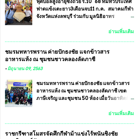
ประกาศจำนวนการจัดสร้างให้ชัดเจน ว่าสร้าง
การเลือกตั้งต้องแสวงหาข้อเท็จจริงและดำเนิน
ฟุตบอลสูงอายุชิงถ้วย ร.10 68 ทีมทั่วประเทศ
จำนวนเท่าไหร่ (เพื่อป้องกันการปั๊มเสริมใน
การจัดให้มีการเลือกตั้งใหม่ เพราะมีการร้อง
ฟาดแข้งเตะยาว3เดือนจบ11 ก.ค. สมาคมกีฬา
ภายหลัง) 3.)มีวัตถุประสงค์ที...
เรียนการกระทำความผิดกฎหมายการเลือกตั้ง
จังหวัดแห่งลพบุรี ร่วมกับ มูลนิธิอาทร
เข้ามาเป็นจำนวนมาก โดยจะเข้าหารือกับ
ประชานาถ และ ใจฟ้า อะคาเดมี่ จัดการ
เลขาธิการคณะกรรมการการเลือกตั้ง เพื่อให้
แข่งขันฟุตบอลสูงอายุชิงแชมป์ประเทศไทย ชิง
อ่านเพิ่มเติม
ตั้งคณะกรรมการแสวงหาข้อเท็จจริง เร่งให้มี
ถ้วยพระราชทาน รัชกาลที่ 10 กำหนดแข่งขัน
คำวินิจฉัยออกมา โดยเชื่อว่าคณะกรรมการ
ในเดือน เมษายน ถึงเดือน กรกฏาคม2564
ชมรมทหารพราน ค่ายปักธงชัย แจกข้าวสาร
การเลือกตั้งจะดำเนินการจัดให้มีการเลือกตั้ง
อดีตนักเตะทีมชาติอนุญาตให้ลงแข่งขันได้ ทีม
อาหารแห้ง ณ​ ชุมชนชาวคลองลัดภาชี
ใหม่อีกครั้ง ประธานมูลนิธิธรรมาภิบาลและ
แชมป์ได้รับ 150,000 บาท พร้อมได้สิทธิ์ไป
ต่อต้านทุจริต กล่าวต่ออีกว่า “นครเชียงใหม่
ทัวร์ต่างประเทศอีกด้วย ที่ห้องประชุม โรงทาน
-
มิถุนายน 09, 2563
เป็นเขตพื้นที่เศรษฐกิจอันสำคัญของภาคเหนือ
ครัวการบินกรุงเทพ วัดพระบาทน้ำพุ จังหวัด
ต้องส่งเสริมให้ผู้นำในระดับต่างๆมีหลักธร
ลพบุรี ท่านเจ้าคุณ พระราชวิสุทธิ ประชานาถ
ชมรมทหารพราน ค่ายปักธงชัย แจกข้าวสาร
รมาภิบาลในการบริหารราชการแผ่นดิน คณะ
(หลวงพ่อ อลงกต ) ในฐานะประธานมูลนิธิ
อาหารแห้ง ณ​ ชุมชนชาวคลองลัดภาชี เขต
กรรมการการเลือกตั้งถือเป็นองค์กรอิสระตาม
ประชานาถ และ ประธานอำนวยการจัดการ
ภาษีเจริญ และชุมชน 50 ห้อง เมื่อวันอาทิตย์ที่
รัฐธรรมนูญที่ต้องใ...
แข่งขันฟุตบอลสูงอายุชิงแชมป์ประเทศไทย ชิง
7 มิถุนายน 2563 ชมรมทหารพราน ค่าย
ถ้วยพระราชทาน สมเด็จพระเจ้าอยู่หัว มหา
ปักธงชัย กรุงเทพมหานครโดย พันเอกสมศักดิ์
อ่านเพิ่มเติม
วชิราลงกรณ บดินทรเทพยวรางกูร (รัชกาลที่
เจริญชีพชัยประธานและ ที่ปรึกษากิตติมศักดิ์
10 ) พร้อมด้วย ดร.สุจินต์ สว่างศรี รองประธาน
ชมรมทหารพราน ค่ายปักธงชัย
ราชกรีฑาสโมสรจัดศึกกีฬาม้าแข่งไร้พนันชิงชัย
อำนวยการจัดการแข่งขัน และ นายวีรยุทธ
กรุงเทพมหานคร ได้เป็นประธาน แจก