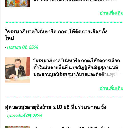
ประเทศไทย จะทำให้เรามีหน้ากากป้องกันสาร
พระเครื่องของเกจิอาจารย์ที่ทางสมาคมผู้นิยม
พิษทางทหารไม่ต้องนำเข้า ไม่ต้องเปลืองงบ
พระเครื่องพระบูชาไทย บรรจุให้มีในรายการ
อ่านเพิ่มเติม
ประมาณหลายร้อยล้านบาทต่อปี และยังใช้
ประกวด”แบบถาวร” ล่าสุดก็คือพระเครื่อง
ประโยชน์อื่นอีกมากมาย อันจะเป็นประโยชน์
หลวงพ่อคูณ และพระเครื่องหลวงปู่หมุน แต่
“ธรรมาภิบาล”เร่งหารือ กกต.ให้จัดการเลือกตั้ง
กับประเทศชาติอย่างยิ่ง ผมจะดีใจและภูมิใจ
พระเครื่องหลวงพ่อคูณ มีเพียงบางรุ่นเท่านั้นที่
ใหม่
มากหากหน้ากากป้องกันสารพิษทางทหารนี้
อยู่ในรายการประกวด เนื่องจากพระเครื่อง
ได้รับการผลิตในประเทศลดการนำเข้าโดยเด็ด
หลวงพ่อคูณ มีการจัดสร้างไว้มากมายหลาย
-
เมษายน 02, 2564
ขาด และสามารถผลิตจำหน่ายส่งออกต่าง
ร้อยรุ่น ... แต่ถ้าในอนาคต หากทางสมาคมฯ มี
ประเทศได้ โดยทีมทนายความและทีม
การบรรจุพระเครื่องหลวงพ่อพัฒน์ ให้มีการ
“ธรรมาภิบาล”เร่งหารือ กกต.ให้จัดการเลือก
งา...
ประกวดแบบถาวรบ้าง ก็คงจะมีการคัดเลือก
ตั้งใหม่หลายพื้นที่ นายณัฏฐ์ ธีรณัฐสุภานนท์
เพียงบางรุ่นเช่นกัน เนื่องจากพระเครื่องหลวง
ประธานมูลนิธิธรรมาภิบาลและต่อต้านทุจริต
พ่อพัฒน์ ก็มีการจัดสร้างไว้หลายร้อยรุ่นเช่น
ได้รับเรื่องร้องเรียนภายหลังจากการเลือกตั้ง
เดียวกับพระเครื่องหลวงพ่อคูณ ซึ่งท่านนายก
สมาชิกสภาเทศบาลทั่วประเทศเมื่อวันที่ 28
อ่านเพิ่มเติม
สมาคมฯ ท่านได้เคยประกาศย้ำทุกครั้งว่า พระ
มีนาคม 2564 ที่ผ่านมาพบว่าหลายพื้นที่เขต
ใหม่ที่จะนำเข้ารายการประกวดต้องมี
การเลือกตั้งมีประชาชนร้องเรียนการกระ
ฟุตบอลสูงอายุชิงถ้วย ร.10 68 ทีมร่วมฟาดแข้ง
คุณสมบัติชัดเจนดังนี้ 1.)พระทุกองค์จะต้อง
ทำความผิดกฎหมายการเลือกตั้ง นายณัฏฐ์ ธีร
ตอกโค๊ตและรันหมายเลข (พร้อมทั้งมีการทำ
ณัฐสุภานนท์ เปิดเผยว่า “ยกตัวอย่างในเขต
-
กุมภาพันธ์ 08, 2564
ลายบล๊อก โค๊ด หมายเลข) 2.)ต้องมีการ
พื้นที่เทศบาลนครเชียงใหม่ คณะกรรมการ