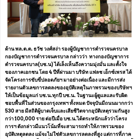
ด้าน พล.ต.ต. ธวัช วงศ์สง่า รองผู้บัญชาการตำรวจนครบาล
กองบัญชาการตำรวจนครบาล กล่าวว่า ทางกองบัญชาการ
ตำรวจนครบาล(บช.น) ได้เล็งเห็นถึงความมุ่งมั่น และตั้งใจ
ของภาคเอกชน โดย 4 ปีที่ผ่านมา บริษัท แฟลช เอ็กซ์เพรส ได้
จัดโครงการขับขี่ปลอดภัยฯ มาอย่างต่อเนื่อง และมีการส่ง
รายงานตัวเลขการลดลงของอุบัติเหตุในภาพรวมของบริษัทฯ
ให้เป็นข้อมูลแก่ บช.น.ทุกปี บช.น. ในฐานะผู้ดูแลและรับผิด
ชอบพื้นที่ในส่วนของกรุงเทพฯ ทั้งหมด ปัจจุบันมีถนนมากกว่า
530 สาย มีสถิติผู้บาดเจ็บและเสียชีวิตจากอุบัติเหตุรวมกันสูง
กว่า 100,000 ราย ต่อปีเมื่อ บช.น.ได้ตระหนักแล้วว่าโครง
การฯ ดังกล่าวมีแนวโน้มที่จะสามารถทำให้ภาพรวมของ
อุบัติเหตุลดลง แม้จะไม่ใช่ตัวเลขการลดลงที่สูง แต่การที่ภาค