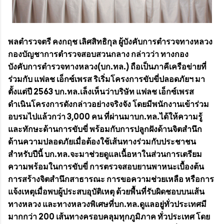
พลตำรวจตรี คงกฤช เลิศสิทธิกุล ผู้บังคับการตำรวจทางหลวง
กองบัญชาการตำรวจสอบสวนกลาง กล่าวว่า ทางกอง
บังคับการตำรวจทางหลวง(บก.ทล.) ถือเป็นภาคีเครือข่ายที่
ร่วมกับ แฟลช เอ็กซ์เพรส ริเริ่มโครงการขับขี่ปลอดภัยฯ มา
ตั้งแต่ปี 2563 บก.ทล.เล็งเห็นว่าบริษัท แฟลช เอ็กซ์เพรส
ดำเนินโครงการดังกล่าวอย่างจริงจัง โดยมีพนักงานเข้าร่วม
อบรมไปแล้วกว่า 3,000 คน ที่ผ่านมาบก.ทล.ได้ให้ความรู้
และทักษะด้านการขับขี่ พร้อมกับการปลูกฝังด้านจิตสำนึก
ด้านความปลอดภัยเมื่อต้องใช้เส้นทางร่วมกับประชาชน
สำหรับปีนี้ บก.ทล.จะมาช่วยดูแลเนื้อหาในส่วนการเตรียม
ความพร้อมในการขับขี่ การตรวจสอบยานพาหนะเบื้องต้น
การสร้างจิตสำนึกสาธารณะ การขอความช่วยเหลือ หรือการ
แจ้งเหตุเมื่อพบผู้ประสบอุบัติเหตุ ด้วยพื้นที่รับผิดชอบบนเส้น
ทางหลวง และทางหลวงพิเศษที่บก.ทล.ดูแลอยู่ทั่วประเทศมี
มากกว่า 200 เส้นทางครอบคลุมทุกภูมิภาค ทั่วประเทศ โดย