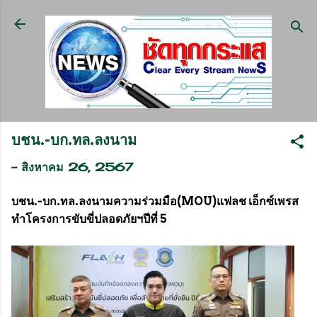
ข้ามไปที่เนื้อหาหลัก
บชน.-บก.ทล.ลงนาม
-
สิงหาคม 26, 2567
บชน.-บก.ทล.ลงนามความร่วมมือ(MOU)แฟลช เอ็กซ์เพรส
ทำโครงการขับขี่ปลอดภัยฯปีที่ 5