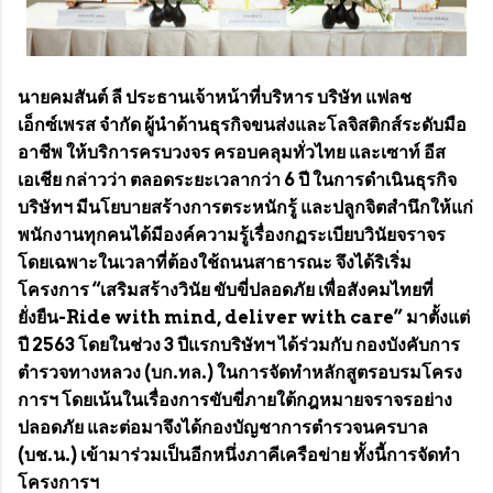
นายคมสันต์ ลี ประธานเจ้าหน้าที่บริหาร บริษัท แฟลช
เอ็กซ์เพรส จำกัด ผู้นำด้านธุรกิจขนส่งและโลจิสติกส์ระดับมือ
อาชีพ ให้บริการครบวงจร ครอบคลุมทั่วไทย และเซาท์ อีส
เอเชีย กล่าวว่า ตลอดระยะเวลากว่า 6 ปี ในการดำเนินธุรกิจ
บริษัทฯ มีนโยบายสร้างการตระหนักรู้ และปลูกจิตสำนึกให้แก่
พนักงานทุกคนได้มีองค์ความรู้เรื่องกฏระเบียบวินัยจราจร
โดยเฉพาะในเวลาที่ต้องใช้ถนนสาธารณะ จึงได้ริเริ่ม
โครงการ “เสริมสร้างวินัย ขับขี่ปลอดภัย เพื่อสังคมไทยที่
ยั่งยืน-Ride with mind, deliver with care” มาตั้งแต่
ปี 2563 โดยในช่วง 3 ปีแรกบริษัทฯ ได้ร่วมกับ กองบังคับการ
ตำรวจทางหลวง (บก.ทล.) ในการจัดทำหลักสูตรอบรมโครง
การฯ โดยเน้นในเรื่องการขับขี่ภายใต้กฎหมายจราจรอย่าง
ปลอดภัย และต่อมาจึงได้กองบัญชาการตำรวจนครบาล
(บช.น.) เข้ามาร่วมเป็นอีกหนึ่งภาคีเครือข่าย ทั้งนี้การจัดทำ
โครงการฯ