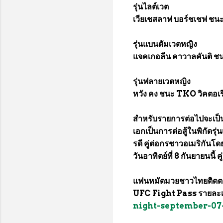
รุ่นไลต์เวต
เวียเชสลาฟ บอร์ชเชฟ ชน
รุ่นแบนตัมเวตหญิง
แจคเกอลีน คาวาลคันติ ช
รุ่นฟลายเวตหญิง
หวัง คง ชนะ TKO วิคตอเรี
สำหรับรายการต่อไปจะเป
เอกเป็นการต่อสู้ในพิกัดรุ่
รดี คู่ต่อกรชาวอเมริกันโด
วันอาทิตย์ที่ 8 กันยายนน
แฟนหมัดมวยชาวไทยติดต
UFC Fight Pass รายละเอีย
night-september-07