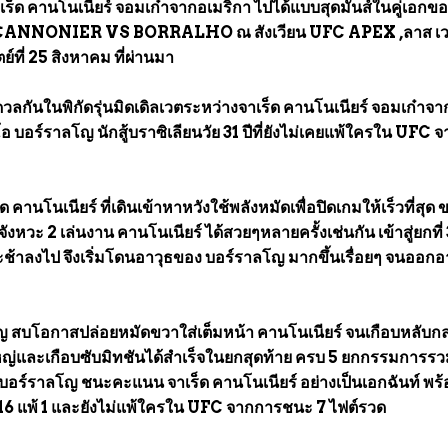
ร็ด คานโนเนียร์ จอมเก๋าจากอเมริกา ไปได้แบบสุดมันส์ในคู่เอกขอ
ANNONIER VS BORRALHO ณ สังเวียน UFC APEX ,ลาส เว
ตย์ที่ 25 สิงหาคม ที่ผ่านมา
ลกันในพิกัดรุ่นมิดเดิลเวตระหว่างจาเร็ด คานโนเนียร์ จอมเก๋าจา
อ บอร์ราลโญ นักสู้บราซิเลียนวัย 31 ปีที่ยังไม่เคยแพ้ใครใน UFC จ
 คานโนเนียร์ ที่เดินเข้าหาหวังใช้พลังหมัดเพื่อปิดเกมให้เร็วที่สุด 
งหวะ 2 เล่นงาน คานโนเนียร์ ได้สวยๆหลายครั้งเช่นกัน เข้าสู่ยกที่
จะช้าลงไป จึงเริ่มโดนอาวุธของ บอร์ราลโญ มากขึ้นเรื่อยๆ จนออก
ญ สบโอกาสปล่อยหมัดขวาใส่เต็มหน้า คานโนเนียร์ จนเกือบหลับก
ญ่และเกือบซับมิทชันได้สำเร็จในยกสุดท้าย ครบ 5 ยกกรรมการร
บอร์ราลโญ ชนะคะแนน จาเร็ด คานโนเนียร์ อย่างเป็นเอกฉันท์ พร้
นะ 16 แพ้ 1 และยังไม่แพ้ใครใน UFC จากการชนะ 7 ไฟต์รวด