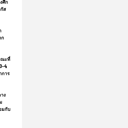
งศึก
กัส
ก
าก
ขณะที่
 3-4
อาการ
ลาง
วม
อมกับ