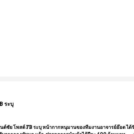
B ระบุ
นต์ชัย โพสต์ FB ระบุ หน้ากากหนุมานของทีมงานอาจารย์อ๊อด ได้ร