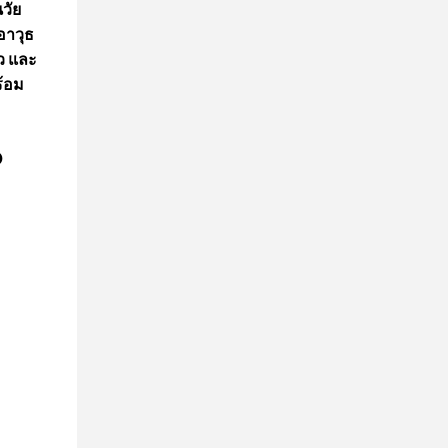
วัย
อาวุธ
ไว และ
ร้อม
O