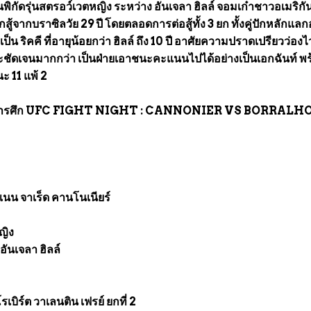
ิกัดรุ่นสตรอว์เวตหญิง ระหว่าง อันเจลา ฮิลล์ จอมเก๋าชาวอเมริกัน
กสู้จากบราซิลวัย 29 ปี โดยตลอดการต่อสู้ทั้ง 3 ยก ทั้งคู่ปักหลักแลก
เป็น ริคคี ที่อายุน้อยกว่า ฮิลล์ ถึง 10 ปี อาศัยความปราดเปรียวว่อง
ชัดเจนมากกว่า เป็นฝ่ายเอาชนะคะแนนไปได้อย่างเป็นเอกฉันท์ พ
นะ 11 แพ้ 2
นทางการศึก UFC FIGHT NIGHT : CANNONIER VS BORRALH
น จาเร็ด คานโนเนียร์
ญิง
ันเจลา ฮิลล์
บิร์ต วาเลนติน เฟรย์ ยกที่ 2