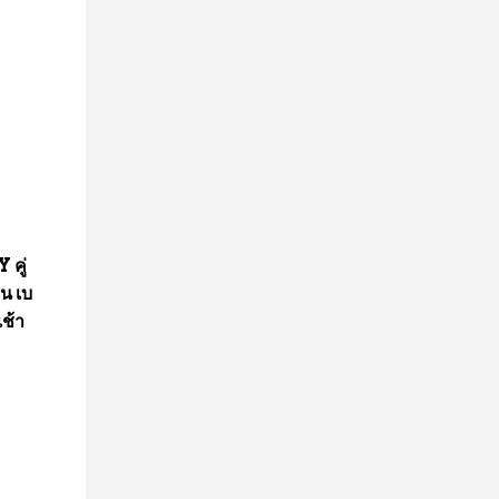
คู่
อน เบ
เช้า