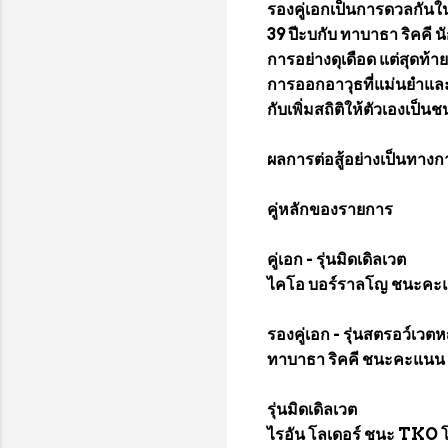
รองคู่เอกเป็นการดวลกันในพ
39 ปีะบกับ ทาบาธา ริคคี นั
การอย่างดุเดือด แต่สุดท้าย
การออกอาวุธที่แม่นยำและ
กับเพิ่มสถิติให้ตัวเองเป็นช
ผลการต่อสู้อย่างเป็
คู่หลักของรายการ
คู่เอก - รุ่นมิดเดิลเวต
ไคโอ บอร์ราลโญ ชนะคะแน
รองคู่เอก - รุ่นสตรอว์เวตห
ทาบาธา ริคคี ชนะคะแนน อ
รุ่นมิดเดิลเวต
ไรอัน โลเดอร์ ชนะ TKO โรเ