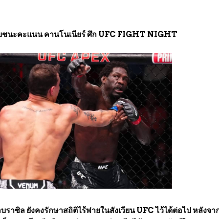
ล่ทุบชนะคะแนน คานโนเนียร์ ศึก UFC FIGHT NIGHT
ราซิล ยังคงรักษาสถิติไร้พ่ายในสังเวียน UFC ไว้ได้ต่อไป หลังจากท