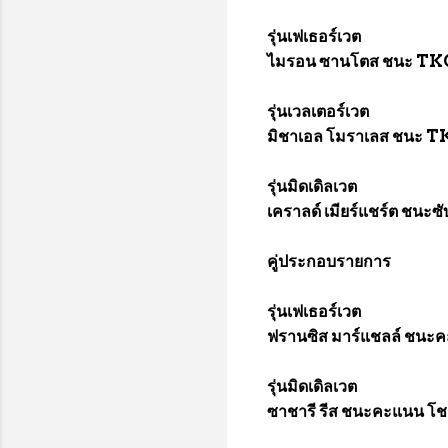
รุ่นเฟเธอร์เวต
ไมรอน ซานโตส ชนะ TKO 
รุ่นเวลเตอร์เวต
มิชาเอล โมราเลส ชนะ TKO 
รุ่นมิดเดิลเวต
เคราลด์ เมียร์แชร์ต ชนะซั
คู่ประกอบรายการ
รุ่นเฟเธอร์เวต
ฟรานซิส มาร์แชลล์ ชนะค
รุ่นมิดเดิลเวต
ซาชารี รีส ชนะคะแนน โชเ