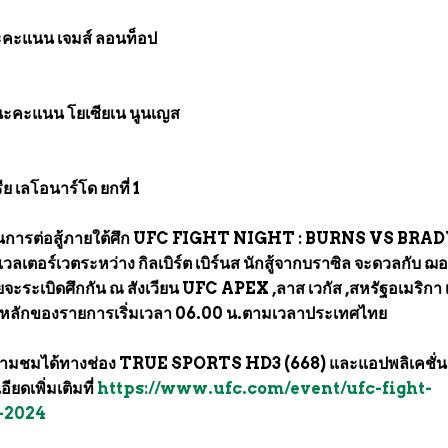
ะคะแนน เจมส์ ลอนท็อป
นะคะแนน โยเซียเน นูนเญส
ย เลโอนาร์โด ยกที่ 1
็นการต่อสู้ภายใต้ศึก UFC FIGHT NIGHT : BURNS VS BRADY 
นเวลเตอร์เวตระหว่าง กิลเบิร์ต เบิร์นส นักสู้จากบราซิล จะดวลกับ ฌ
ยจะระเบิดศึกกัน ณ สังเวียน UFC APEX ,ลาส เวกัส ,สหรัฐอเมริกา 
ี้ คู่หลักของรายการเริ่มเวลา 06.00 น.ตามเวลาประเทศไทย
ามชมได้ทางช่อง TRUE SPORTS HD3 (668) และแอปพลิเคชั่น
ดเพิ่มเติมที่
https://www.ufc.com/event/ufc-fight-
-2024