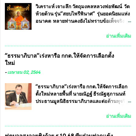
ทหาร ( หน้ากากหนุมาน ) ซึ่งทีมงานนักวิจัย
วิเคราะห์ เจาะลึก วัตถุมงคลหลวงพ่อพัฒน์ วัด
ของอาจารย์อ๊อด เล็งเห็นว่า หน้ากากป้องกัน
ห้วยด้วน รุ่น”สยบไพรีพินาศ” รุ่นยอดนิยมแห่ง
สารพิษทางทหาร ถ้าสามารถผลิตได้ใน
อนาคต หลายท่านคงยังไม่ทราบข้อเท็จจริงว่า
ประเทศไทย จะทำให้เรามีหน้ากากป้องกันสาร
พระเครื่องของเกจิอาจารย์ที่ทางสมาคมผู้นิยม
พิษทางทหารไม่ต้องนำเข้า ไม่ต้องเปลืองงบ
พระเครื่องพระบูชาไทย บรรจุให้มีในรายการ
อ่านเพิ่มเติม
ประมาณหลายร้อยล้านบาทต่อปี และยังใช้
ประกวด”แบบถาวร” ล่าสุดก็คือพระเครื่อง
ประโยชน์อื่นอีกมากมาย อันจะเป็นประโยชน์
หลวงพ่อคูณ และพระเครื่องหลวงปู่หมุน แต่
“ธรรมาภิบาล”เร่งหารือ กกต.ให้จัดการเลือกตั้ง
กับประเทศชาติอย่างยิ่ง ผมจะดีใจและภูมิใจ
พระเครื่องหลวงพ่อคูณ มีเพียงบางรุ่นเท่านั้นที่
ใหม่
มากหากหน้ากากป้องกันสารพิษทางทหารนี้
อยู่ในรายการประกวด เนื่องจากพระเครื่อง
ได้รับการผลิตในประเทศลดการนำเข้าโดยเด็ด
หลวงพ่อคูณ มีการจัดสร้างไว้มากมายหลาย
-
เมษายน 02, 2564
ขาด และสามารถผลิตจำหน่ายส่งออกต่าง
ร้อยรุ่น ... แต่ถ้าในอนาคต หากทางสมาคมฯ มี
ประเทศได้ โดยทีมทนายความและทีม
การบรรจุพระเครื่องหลวงพ่อพัฒน์ ให้มีการ
“ธรรมาภิบาล”เร่งหารือ กกต.ให้จัดการเลือก
งา...
ประกวดแบบถาวรบ้าง ก็คงจะมีการคัดเลือก
ตั้งใหม่หลายพื้นที่ นายณัฏฐ์ ธีรณัฐสุภานนท์
เพียงบางรุ่นเช่นกัน เนื่องจากพระเครื่องหลวง
ประธานมูลนิธิธรรมาภิบาลและต่อต้านทุจริต
พ่อพัฒน์ ก็มีการจัดสร้างไว้หลายร้อยรุ่นเช่น
ได้รับเรื่องร้องเรียนภายหลังจากการเลือกตั้ง
เดียวกับพระเครื่องหลวงพ่อคูณ ซึ่งท่านนายก
สมาชิกสภาเทศบาลทั่วประเทศเมื่อวันที่ 28
อ่านเพิ่มเติม
สมาคมฯ ท่านได้เคยประกาศย้ำทุกครั้งว่า พระ
มีนาคม 2564 ที่ผ่านมาพบว่าหลายพื้นที่เขต
ใหม่ที่จะนำเข้ารายการประกวดต้องมี
การเลือกตั้งมีประชาชนร้องเรียนการกระ
ฟุตบอลสูงอายุชิงถ้วย ร.10 68 ทีมร่วมฟาดแข้ง