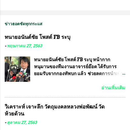
ข่าวฮอตชัดทุกกระแส
ทนายอนันต์ชัย โพสต์ FB ระบุ
-
พฤษภาคม 27, 2563
ทนายอนันต์ชัย โพสต์ FB ระบุ หน้ากาก
หนุมานของทีมงานอาจารย์อ๊อด ได้รับการ
ยอมรับจากกองทัพบก แล้ว ช่วยลดการนำเข้า
ได้ปีละ 600 ล้านบาท นายอนันต์ชัย ไชย
เดช ทนายความชื่อดัง ได้โพสต์ข้อความใน
อ่านเพิ่มเติม
Facebook ส่วนตัว ชี้แจงถึงความคืบหน้าคดี
ที่ได้ร่วมต่อสู้ กับรศ.ดร.วีรชัย พุทธวงศ์ หรือ
วิเคราะห์ เจาะลึก วัตถุมงคลหลวงพ่อพัฒน์ วัด
อาจารย์อ๊อด อาจารย์ประจำภาควิชาเคมี
ห้วยด้วน
คณะศิลปศาสตร์และวิทยาศาสตร์
มหาวิทยาลัยเกษตรศาสตร์ และทีมงานนักวิจัย
-
ตุลาคม 27, 2563
ที่ร่วมกันคิดค้น หน้ากากป้องกันสารพิษทาง