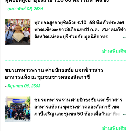
คุณสมบัติชัดเจนดังนี้ 1.)พระทุกองค์จะต้อง
ทำความผิดกฎหมายการเลือกตั้ง นายณัฏฐ์ ธีร
ตอกโค๊ตและรันหมายเลข (พร้อมทั้งมีการทำ
ณัฐสุภานนท์ เปิดเผยว่า “ยกตัวอย่างในเขต
-
กุมภาพันธ์ 08, 2564
ลายบล๊อก โค๊ด หมายเลข) 2.)ต้องมีการ
พื้นที่เทศบาลนครเชียงใหม่ คณะกรรมการ
ประกาศจำนวนการจัดสร้างให้ชัดเจน ว่าสร้าง
การเลือกตั้งต้องแสวงหาข้อเท็จจริงและดำเนิน
ฟุตบอลสูงอายุชิงถ้วย ร.10 68 ทีมทั่วประเทศ
จำนวนเท่าไหร่ (เพื่อป้องกันการปั๊มเสริมใน
การจัดให้มีการเลือกตั้งใหม่ เพราะมีการร้อง
ฟาดแข้งเตะยาว3เดือนจบ11 ก.ค. สมาคมกีฬา
ภายหลัง) 3.)มีวัตถุประสงค์ที...
เรียนการกระทำความผิดกฎหมายการเลือกตั้ง
จังหวัดแห่งลพบุรี ร่วมกับ มูลนิธิอาทร
เข้ามาเป็นจำนวนมาก โดยจะเข้าหารือกับ
ประชานาถ และ ใจฟ้า อะคาเดมี่ จัดการ
เลขาธิการคณะกรรมการการเลือกตั้ง เพื่อให้
แข่งขันฟุตบอลสูงอายุชิงแชมป์ประเทศไทย ชิง
อ่านเพิ่มเติม
ตั้งคณะกรรมการแสวงหาข้อเท็จจริง เร่งให้มี
ถ้วยพระราชทาน รัชกาลที่ 10 กำหนดแข่งขัน
คำวินิจฉัยออกมา โดยเชื่อว่าคณะกรรมการ
ในเดือน เมษายน ถึงเดือน กรกฏาคม2564
ชมรมทหารพราน ค่ายปักธงชัย แจกข้าวสาร
การเลือกตั้งจะดำเนินการจัดให้มีการเลือกตั้ง
อดีตนักเตะทีมชาติอนุญาตให้ลงแข่งขันได้ ทีม
อาหารแห้ง ณ​ ชุมชนชาวคลองลัดภาชี
ใหม่อีกครั้ง ประธานมูลนิธิธรรมาภิบาลและ
แชมป์ได้รับ 150,000 บาท พร้อมได้สิทธิ์ไป
ต่อต้านทุจริต กล่าวต่ออีกว่า “นครเชียงใหม่
ทัวร์ต่างประเทศอีกด้วย ที่ห้องประชุม โรงทาน
-
มิถุนายน 09, 2563
เป็นเขตพื้นที่เศรษฐกิจอันสำคัญของภาคเหนือ
ครัวการบินกรุงเทพ วัดพระบาทน้ำพุ จังหวัด
ต้องส่งเสริมให้ผู้นำในระดับต่างๆมีหลักธร
ลพบุรี ท่านเจ้าคุณ พระราชวิสุทธิ ประชานาถ
ชมรมทหารพราน ค่ายปักธงชัย แจกข้าวสาร
รมาภิบาลในการบริหารราชการแผ่นดิน คณะ
(หลวงพ่อ อลงกต ) ในฐานะประธานมูลนิธิ
อาหารแห้ง ณ​ ชุมชนชาวคลองลัดภาชี เขต
กรรมการการเลือกตั้งถือเป็นองค์กรอิสระตาม
ประชานาถ และ ประธานอำนวยการจัดการ
ภาษีเจริญ และชุมชน 50 ห้อง เมื่อวันอาทิตย์ที่
รัฐธรรมนูญที่ต้องใ...
แข่งขันฟุตบอลสูงอายุชิงแชมป์ประเทศไทย ชิง
7 มิถุนายน 2563 ชมรมทหารพราน ค่าย
ถ้วยพระราชทาน สมเด็จพระเจ้าอยู่หัว มหา
ปักธงชัย กรุงเทพมหานครโดย พันเอกสมศักดิ์
อ่านเพิ่มเติม