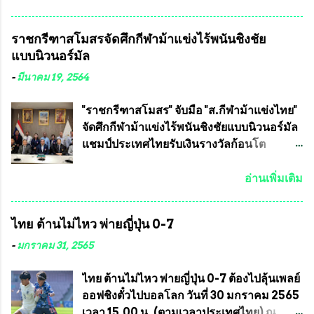
วชิราลงกรณ บดินทรเทพยวรางกูร (รัชกาลที่
เจริญชีพชัยประธานและ ที่ปรึกษากิตติมศักดิ์
10 ) พร้อมด้วย ดร.สุจินต์ สว่างศรี รองประธาน
ชมรมทหารพราน ค่ายปักธงชัย
ราชกรีฑาสโมสรจัดศึกกีฬาม้าแข่งไร้พนันชิงชัย
อำนวยการจัดการแข่งขัน และ นายวีรยุทธ
กรุงเทพมหานคร ได้เป็นประธาน แจก
แบบนิวนอร์มัล
สวัสดี ประธานคณะกรรมการจัดการแข่งขัน
ข้าวสาร อาหารแห้ง ให้กับพี่น้องชุมชนชาว
และคณะทำงาน ได้ร่วมกันประชุมหารือ
คลองลัดภาชี เขตภาษีเจริญ และชุมชน 50
-
มีนาคม 19, 2564
เตรียมความพร้อมจัดการแข่งขันฟุตบอลสูง
ห้อง โดยมี อส.ทพ จำนวน43นาย เสธอิฐและ
อายุ ชิงแชมป์ประเทศไทย ครั้งที่ 1 ประจำปี
ทีมงาน ต้องขออภัย ที่ไม่ได้เอ่ยชื่อเต็มสังกัด
"ราชกรีฑาสโมสร" จับมือ "ส.กีฬาม้าแข่งไทย"
2564 กำหนดแข่งขันระหว่างวันที่ 24
เพราะท่านขอสงวนเอาไว้ พันอากาศเอก ทอง
จัดศึกกีฬาม้าแข่งไร้พนันชิงชัยแบบนิวนอร์มัล
เมษายน จนถึงว...
อินทร์ พรหมสุวรรณ ท่านรองกัมปนาท ผู้ร่วม
แชมป์ประเทศไทยรับเงินรางวัลก้อนโต
ประสานงาน ไม่สามารถเข้าร่วมกิจกรรมใน
แน่นอน เมื่อวันที่ 19 มี.ค.ที่ผ่านมา "เสธ.น้อย"
ครั้งนี้ได้ เนื่องจาก ติดธุระเร่งด่วน จึงได้มอบ
พล.อ.วิชญ เทพหัสดิน ณ อยุธยา นายกสมาคม
อ่านเพิ่มเติม
หมายหน้าที่ ให้กับ รองวิเชียร ทรงมณี ดูแล
กีฬาม้าแข่งไทย เป็นประธานการประชุมการ
ความสงบเรียบร้อย นางฉวีวรรณ ตระกูลธรรม
จัดการแข่งขันร่วมกัน ระหว่างสมาคม
ไทย ต้านไม่ไหว พ่ายญี่ปุ่น 0-7
ประธานชุมชน คลองลัดภาชีเขตภาษีเจริญ
ราชกรีฑาสโมสร กับ สมาคมกีฬาม้าแข่งไทย
สท.ทพ. สมนึก ปัทมาลัยที่ปรึกษา และการแจก
ที่ห้องประชุมมูลนิธิโอลิมปิคไทย (บ้าน
-
มกราคม 31, 2565
ข้าวสารอาหารแห้งในคราวครั้งนี้ก็ได้รับ
อัมพวัน) เทเวศร์ โดยมี นายอำนวย รุ่งศุภกฤตา
ความ ร้องขอจากประธานชุมชนคลองลัดภาชี
นนท์ ประธานคณะกรรมการอำนวยการแข่ง
ไทย ต้านไม่ไหว พ่ายญี่ปุ่น 0-7 ต้องไปลุ้นเพลย์
เขตภาษีเจริญ !!พี่น้องชุมชนได้รับความเดือด
ม้า พร้อมด้วย นายเต็มสุข สุวรรณศร
ออฟชิงตั๋วไปบอลโลก วันที่ 30 มกราคม 2565
ร้อนจากพิษโรค covid-19 ทำให้การอยู่การ
กรรมการอำนวยการแข่งม้า และรักษาการผู้
เวลา 15.00 น. (ตามเวลาประเทศไทย) ณ