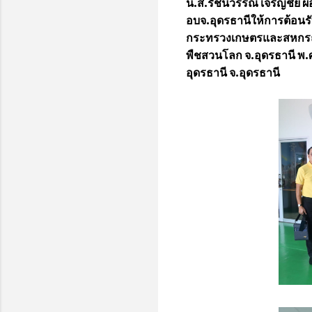
น.ส.รัชนีวรรณ เจริญชัย ผ
อบจ.อุดรธานีให้การต้อนร
กระทรวงเกษตรและสหกรณ์
พืชสวนโลก จ.อุดรธานี พ.ศ
อุดรธานี จ.อุดรธานี