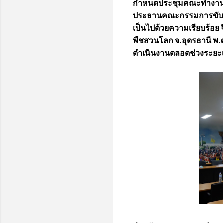
กำหนดประชุมคณะทำงานพืช
ประธานคณะกรรมการขับเคล
เป็นไปด้วยความเรียบร้อย
พืชสวนโลก จ.อุดรธานี พ
ดำเนินงานตลอดช่วงระยะเ