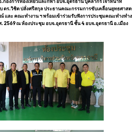
อ.กองการท่องเที่ยวและกีฬา อบจ.อุดรธานี บุคลากร เจ้าหน้าที่
ับ ดร.วิชิต ปลั่งศรีสกุล ประธานคณะกรรมการขับเคลื่อนยุทธศาสตร
 และ คณะทำงาน ฯ พร้อมเข้าร่วมรับฟังการประชุมคณะทำงทำ
. 2569 ณ ห้องประชุม อบจ.อุดรธานี ชั้น 4 อบจ.อุดรธานี อ.เมือง