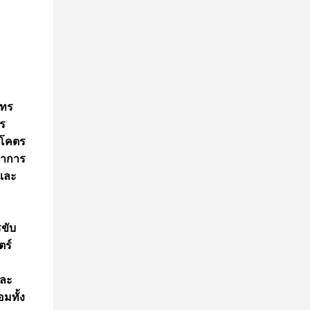
ัทร
าร
ำโคตร
นาการ
 และ
ขับ
ตร์
และ
มทั้ง