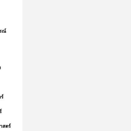
รณ์
ง
ร์
์
าสตร์