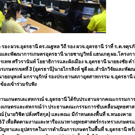
ล รอง ผวจ.อุดรธานี ดร.ณฐพล วิถี รอง ผวจ.อุดรธานี ว่าที่ ร.ต.จตุรภ
ิจัยและพัฒนาการเกษตรอุดรธานี นายชาญวิทย์ แฮนเกตุ ผอ.โครงก
ทพ ศรีวรานันท์ โยธาธิการและผังเมือง จ.อุดรธานี นายธงชัย ค
เกษตรเขตที่ 3 (อุดรธานี)นายไกรสิงห์ ชูดี ผอ.สำนักวิจัยและพัฒ
 นายอนุพงค์ มกรานุรักษ์ รองประธานสภาอุตสาหกรรม จ.อุดรธานี
ข้องเข้าร่วมรับฟัง
ักงานเกษตรเละสหกรณ์ จ.อุดรธานี ได้รับประสานจากคณะกรรมการ
รวงเกษตรและสหกรณ์ว่า ประธานคณะกรรมการขับเคลื่อนยุทธศาส
นายวิชิต ปลั่งศรีสกุล) และคณะ มีกำหนดลงพื้นที่ จ.หนองคาย
ค.2567 เพื่อติดตามงานและหารือแนวทางยุทธศาสตร์กระทรวงเกษตร
นปัญหาและอุปสรรคในการดำเนินการเกษตรในพื้นที่ จ.อุดรธานี พร้อ