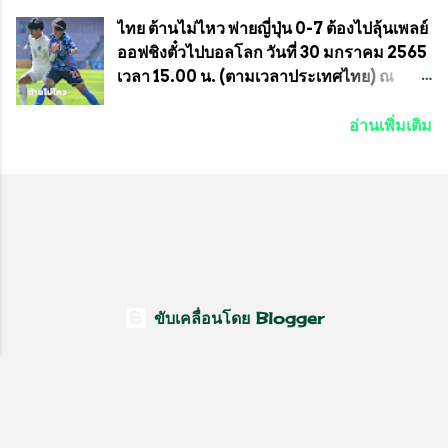
ข้าวสารอาหารแห้งในคราวครั้งนี้ก็ได้รับ
อัมพวัน) เทเวศร์ โดยมี นายอำนวย รุ่งศุภกฤตา
ความ ร้องขอจากประธานชุมชนคลองลัดภาชี
นนท์ ประธานคณะกรรมการอำนวยการแข่ง
ไทย ต้านไม่ไหว พ่ายญี่ปุ่น 0-7 ต้องไปลุ้นเพลย์
เขตภาษีเจริญ !!พี่น้องชุมชนได้รับความเดือด
ม้า พร้อมด้วย นายเต็มสุข สุวรรณศร
ออฟชิงตั๋วไปบอลโลก วันที่ 30 มกราคม 2565
ร้อนจากพิษโรค covid-19 ทำให้การอยู่การ
กรรมการอำนวยการแข่งม้า และรักษาการผู้
เวลา 15.00 น. (ตามเวลาประเทศไทย) ณ
กินได้รับความเ...
จัดการฝ่ายแข่งม้า สมาคมราชกรีฑาสโมสร
สนาม ดีวาน พาทิล สเตเดียม นคร มุมไบ การ
และคณะกรรมการจากทั้งสองฝ่าย เข้าร่วม
แข่งขันฟุตบอลหญิงชิงแชมป์เอเชีย 2022 รอบ
อ่านเพิ่มเติม
ประชุมอย่างพร้อมเพรียง สรุปประเด็นสำคัญ
8 ทีมสุดท้าย ญี่ปุ่น แชมป์กลุ่ม ซี พบกับ ไทย
ของการประชุมดังนี้ ที่ประชุมกำหนดจัดการ
อันดับ 3 จาก กลุ่มบี เกมนี้ ญี่ปุ่นนำทีมมาโดย
แข่งขันกีฬาม้าแข่งชิงแชมป์ประเทศไทย
ซากิ คูมางาอิ กัปตันทีม พร้อมด้วย กองหน้า
ประจำปี 2564 ซึ่งเป็นครั้งแรกของการชิง
อย่าง มานา อิวาบูชิ และ มินา ทานากะ ด้าน
แชมป์ประเทศไทย และเป็นครั้งที่ 2 ของการ
ไทยเกมนี้ ต้องใช้ นัตซึโกะ โทโดโรกิ คุมทีม
แข่งม้ากีฬาที่ไม่เกี่ยวข้องกับการพนัน กำหนด
พร้อมมี สุชาวดี นิลธำรงค์ เป็นกองหน้าคู่กับ
จัดขึ้นในวันที่ 16 พ.ค.นี้ ที่สนามราชกรีฑา
เสาว์ลักษ์ เพ็งงาม ส่วนตรงกลางมี อิรวดี มาค
สโมสร เวลา 12.00 น. เป็นต้นไป ถ่ายทอดสด
รีส และ อิรวดี มาคริส เริ่มเกมมา 15 นาที ญี่ปุ่น
ขับเคลื่อนโดย Blogger
ทางช่องที-สปอร์ต (T-Sport) ของการกีฬา
มาได้จุดโทษ แต่ มานะ อิวาบุชิ ยิงไปติดเซฟ
แห่งประเทศไทย (กกท.) โดยทั้งสองสมาคม...
ของ วราภรณ์ บุญสิงห์ นาทีที่ 27 ญี่ปุ่นที่เดิน
หน้าเข้าใส่ต่อเนื่อง มาได้ประตูออกนำจนได้
และเป็น ยูอิกะ ซูงาซาว่า ที่ยิงเข้าไปให้อดีต
แชมป์โลก นำก่อน 1-0 และช่วงทดเจ็บ ฮินาตะ