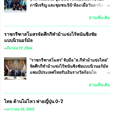
กรรมการการเลือกตั้งถือเป็นองค์กรอิสระตาม
ประชานาถ และ ประธานอำนวยการจัดการ
ภาษีเจริญ และชุมชน 50 ห้อง เมื่อวันอาทิตย์ที่
รัฐธรรมนูญที่ต้องใ...
แข่งขันฟุตบอลสูงอายุชิงแชมป์ประเทศไทย ชิง
7 มิถุนายน 2563 ชมรมทหารพราน ค่าย
ถ้วยพระราชทาน สมเด็จพระเจ้าอยู่หัว มหา
ปักธงชัย กรุงเทพมหานครโดย พันเอกสมศักดิ์
อ่านเพิ่มเติม
วชิราลงกรณ บดินทรเทพยวรางกูร (รัชกาลที่
เจริญชีพชัยประธานและ ที่ปรึกษากิตติมศักดิ์
10 ) พร้อมด้วย ดร.สุจินต์ สว่างศรี รองประธาน
ชมรมทหารพราน ค่ายปักธงชัย
ราชกรีฑาสโมสรจัดศึกกีฬาม้าแข่งไร้พนันชิงชัย
อำนวยการจัดการแข่งขัน และ นายวีรยุทธ
กรุงเทพมหานคร ได้เป็นประธาน แจก
แบบนิวนอร์มัล
สวัสดี ประธานคณะกรรมการจัดการแข่งขัน
ข้าวสาร อาหารแห้ง ให้กับพี่น้องชุมชนชาว
และคณะทำงาน ได้ร่วมกันประชุมหารือ
คลองลัดภาชี เขตภาษีเจริญ และชุมชน 50
-
มีนาคม 19, 2564
เตรียมความพร้อมจัดการแข่งขันฟุตบอลสูง
ห้อง โดยมี อส.ทพ จำนวน43นาย เสธอิฐและ
อายุ ชิงแชมป์ประเทศไทย ครั้งที่ 1 ประจำปี
ทีมงาน ต้องขออภัย ที่ไม่ได้เอ่ยชื่อเต็มสังกัด
"ราชกรีฑาสโมสร" จับมือ "ส.กีฬาม้าแข่งไทย"
2564 กำหนดแข่งขันระหว่างวันที่ 24
เพราะท่านขอสงวนเอาไว้ พันอากาศเอก ทอง
จัดศึกกีฬาม้าแข่งไร้พนันชิงชัยแบบนิวนอร์มัล
เมษายน จนถึงว...
อินทร์ พรหมสุวรรณ ท่านรองกัมปนาท ผู้ร่วม
แชมป์ประเทศไทยรับเงินรางวัลก้อนโต
ประสานงาน ไม่สามารถเข้าร่วมกิจกรรมใน
แน่นอน เมื่อวันที่ 19 มี.ค.ที่ผ่านมา "เสธ.น้อย"
ครั้งนี้ได้ เนื่องจาก ติดธุระเร่งด่วน จึงได้มอบ
พล.อ.วิชญ เทพหัสดิน ณ อยุธยา นายกสมาคม
อ่านเพิ่มเติม
หมายหน้าที่ ให้กับ รองวิเชียร ทรงมณี ดูแล
กีฬาม้าแข่งไทย เป็นประธานการประชุมการ
ความสงบเรียบร้อย นางฉวีวรรณ ตระกูลธรรม
จัดการแข่งขันร่วมกัน ระหว่างสมาคม
ไทย ต้านไม่ไหว พ่ายญี่ปุ่น 0-7
ประธานชุมชน คลองลัดภาชีเขตภาษีเจริญ
ราชกรีฑาสโมสร กับ สมาคมกีฬาม้าแข่งไทย
สท.ทพ. สมนึก ปัทมาลัยที่ปรึกษา และการแจก
ที่ห้องประชุมมูลนิธิโอลิมปิคไทย (บ้าน
-
มกราคม 31, 2565