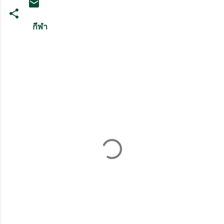
กีฬา
ค
ว
า
ม
คิ
ด
เ
ห็
น