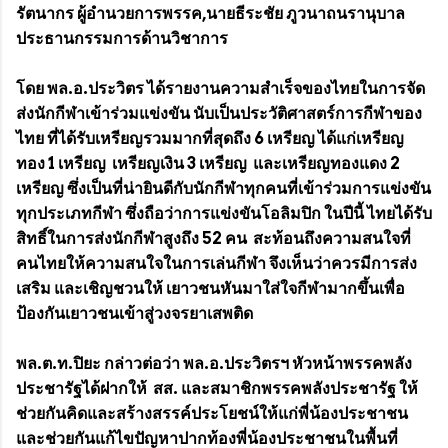
รัตนากร ผู้อำนวยการพรรค,นายธีระชัย ภูวนาถนรานุบาล
ประธานกรรมการด้านวิชาการ
โดย พล.อ.ประวิตร ได้รายงานความสำเร็จของไทยในการจัด
ส่งนักกีฬาเข้าร่วมแข่งขัน นับเป็นประวัติศาสตร์การกีฬาของ
ไทย ที่ได้รับเหรียญรวมมากที่สุดถึง 6 เหรียญ ได้แก่เหรียญ
ทอง 1 เหรียญ เหรียญเงิน 3 เหรียญ และเหรียญทองแดง 2
เหรียญ ซึ่งเป็นที่น่ายินดีกับนักกีฬาทุกคนที่เข้าร่วมการแข่งขัน
ทุกประเภทกีฬา ซึ่งถือว่าการแข่งขันโอลิมปิก ในปีนี้ ไทยได้รับ
สิทธิ์ในการส่งนักกีฬาสูงถึง 52 คน สะท้อนถึงความสนใจที่
คนไทยให้ความสนใจในการเล่นกีฬา จึงเห็นว่าควรมีการส่ง
เสริม และเชิญชวนให้ เยาวชนหันมาใส่ใจกีฬามากขึ้นเพื่อ
ป้องกันเยาวชนเข้าสู่วงจรยาเสพติด
พล.ต.ท.ปิยะ กล่าวต่อว่า พล.อ.ประวิตรฯ หัวหน้าพรรคพลัง
ประชารัฐได้ฝากให้ สส. และสมาชิกพรรคพลังประชารัฐ ให้
ช่วยกันคิดและสร้างสรรค์ประโยชน์ให้แก่พี่น้องประชาชน
และช่วยกันแก้ไขปัญหาปากท้องพี่น้องประชาชนในพื้นที่