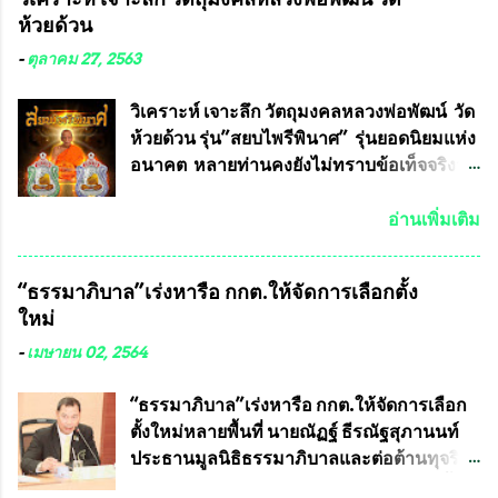
อาจารย์อ๊อด อาจารย์ประจำภาควิชาเคมี
ห้วยด้วน
คณะศิลปศาสตร์และวิทยาศาสตร์
มหาวิทยาลัยเกษตรศาสตร์ และทีมงานนักวิจัย
-
ตุลาคม 27, 2563
ที่ร่วมกันคิดค้น หน้ากากป้องกันสารพิษทาง
ทหาร ( หน้ากากหนุมาน ) ซึ่งทีมงานนักวิจัย
วิเคราะห์ เจาะลึก วัตถุมงคลหลวงพ่อพัฒน์ วัด
ของอาจารย์อ๊อด เล็งเห็นว่า หน้ากากป้องกัน
ห้วยด้วน รุ่น”สยบไพรีพินาศ” รุ่นยอดนิยมแห่ง
สารพิษทางทหาร ถ้าสามารถผลิตได้ใน
อนาคต หลายท่านคงยังไม่ทราบข้อเท็จจริงว่า
ประเทศไทย จะทำให้เรามีหน้ากากป้องกันสาร
พระเครื่องของเกจิอาจารย์ที่ทางสมาคมผู้นิยม
พิษทางทหารไม่ต้องนำเข้า ไม่ต้องเปลืองงบ
พระเครื่องพระบูชาไทย บรรจุให้มีในรายการ
อ่านเพิ่มเติม
ประมาณหลายร้อยล้านบาทต่อปี และยังใช้
ประกวด”แบบถาวร” ล่าสุดก็คือพระเครื่อง
ประโยชน์อื่นอีกมากมาย อันจะเป็นประโยชน์
หลวงพ่อคูณ และพระเครื่องหลวงปู่หมุน แต่
“ธรรมาภิบาล”เร่งหารือ กกต.ให้จัดการเลือกตั้ง
กับประเทศชาติอย่างยิ่ง ผมจะดีใจและภูมิใจ
พระเครื่องหลวงพ่อคูณ มีเพียงบางรุ่นเท่านั้นที่
ใหม่
มากหากหน้ากากป้องกันสารพิษทางทหารนี้
อยู่ในรายการประกวด เนื่องจากพระเครื่อง
ได้รับการผลิตในประเทศลดการนำเข้าโดยเด็ด
หลวงพ่อคูณ มีการจัดสร้างไว้มากมายหลาย
-
เมษายน 02, 2564
ขาด และสามารถผลิตจำหน่ายส่งออกต่าง
ร้อยรุ่น ... แต่ถ้าในอนาคต หากทางสมาคมฯ มี
ประเทศได้ โดยทีมทนายความและทีม
การบรรจุพระเครื่องหลวงพ่อพัฒน์ ให้มีการ
“ธรรมาภิบาล”เร่งหารือ กกต.ให้จัดการเลือก
งา...
ประกวดแบบถาวรบ้าง ก็คงจะมีการคัดเลือก
ตั้งใหม่หลายพื้นที่ นายณัฏฐ์ ธีรณัฐสุภานนท์
เพียงบางรุ่นเช่นกัน เนื่องจากพระเครื่องหลวง
ประธานมูลนิธิธรรมาภิบาลและต่อต้านทุจริต
พ่อพัฒน์ ก็มีการจัดสร้างไว้หลายร้อยรุ่นเช่น
ได้รับเรื่องร้องเรียนภายหลังจากการเลือกตั้ง