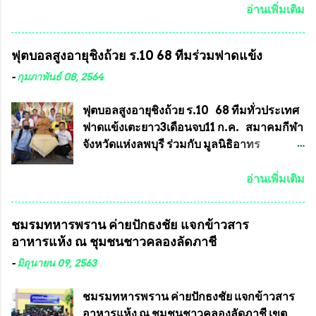
เดียวกับพระเครื่องหลวงพ่อคูณ ซึ่งท่านนายก
สมาชิกสภาเทศบาลทั่วประเทศเมื่อวันที่ 28
อ่านเพิ่มเติม
สมาคมฯ ท่านได้เคยประกาศย้ำทุกครั้งว่า พระ
มีนาคม 2564 ที่ผ่านมาพบว่าหลายพื้นที่เขต
ใหม่ที่จะนำเข้ารายการประกวดต้องมี
การเลือกตั้งมีประชาชนร้องเรียนการกระ
ฟุตบอลสูงอายุชิงถ้วย ร.10 68 ทีมร่วมฟาดแข้ง
คุณสมบัติชัดเจนดังนี้ 1.)พระทุกองค์จะต้อง
ทำความผิดกฎหมายการเลือกตั้ง นายณัฏฐ์ ธีร
ตอกโค๊ตและรันหมายเลข (พร้อมทั้งมีการทำ
ณัฐสุภานนท์ เปิดเผยว่า “ยกตัวอย่างในเขต
-
กุมภาพันธ์ 08, 2564
ลายบล๊อก โค๊ด หมายเลข) 2.)ต้องมีการ
พื้นที่เทศบาลนครเชียงใหม่ คณะกรรมการ
ประกาศจำนวนการจัดสร้างให้ชัดเจน ว่าสร้าง
การเลือกตั้งต้องแสวงหาข้อเท็จจริงและดำเนิน
ฟุตบอลสูงอายุชิงถ้วย ร.10 68 ทีมทั่วประเทศ
จำนวนเท่าไหร่ (เพื่อป้องกันการปั๊มเสริมใน
การจัดให้มีการเลือกตั้งใหม่ เพราะมีการร้อง
ฟาดแข้งเตะยาว3เดือนจบ11 ก.ค. สมาคมกีฬา
ภายหลัง) 3.)มีวัตถุประสงค์ที...
เรียนการกระทำความผิดกฎหมายการเลือกตั้ง
จังหวัดแห่งลพบุรี ร่วมกับ มูลนิธิอาทร
เข้ามาเป็นจำนวนมาก โดยจะเข้าหารือกับ
ประชานาถ และ ใจฟ้า อะคาเดมี่ จัดการ
เลขาธิการคณะกรรมการการเลือกตั้ง เพื่อให้
แข่งขันฟุตบอลสูงอายุชิงแชมป์ประเทศไทย ชิง
อ่านเพิ่มเติม
ตั้งคณะกรรมการแสวงหาข้อเท็จจริง เร่งให้มี
ถ้วยพระราชทาน รัชกาลที่ 10 กำหนดแข่งขัน
คำวินิจฉัยออกมา โดยเชื่อว่าคณะกรรมการ
ในเดือน เมษายน ถึงเดือน กรกฏาคม2564
ชมรมทหารพราน ค่ายปักธงชัย แจกข้าวสาร
การเลือกตั้งจะดำเนินการจัดให้มีการเลือกตั้ง
อดีตนักเตะทีมชาติอนุญาตให้ลงแข่งขันได้ ทีม
อาหารแห้ง ณ​ ชุมชนชาวคลองลัดภาชี
ใหม่อีกครั้ง ประธานมูลนิธิธรรมาภิบาลและ
แชมป์ได้รับ 150,000 บาท พร้อมได้สิทธิ์ไป
ต่อต้านทุจริต กล่าวต่ออีกว่า “นครเชียงใหม่
ทัวร์ต่างประเทศอีกด้วย ที่ห้องประชุม โรงทาน
-
มิถุนายน 09, 2563
เป็นเขตพื้นที่เศรษฐกิจอันสำคัญของภาคเหนือ
ครัวการบินกรุงเทพ วัดพระบาทน้ำพุ จังหวัด
ต้องส่งเสริมให้ผู้นำในระดับต่างๆมีหลักธร
ลพบุรี ท่านเจ้าคุณ พระราชวิสุทธิ ประชานาถ
ชมรมทหารพราน ค่ายปักธงชัย แจกข้าวสาร
รมาภิบาลในการบริหารราชการแผ่นดิน คณะ
(หลวงพ่อ อลงกต ) ในฐานะประธานมูลนิธิ
อาหารแห้ง ณ​ ชุมชนชาวคลองลัดภาชี เขต