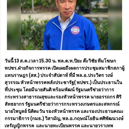
วันนี้ 13 ส.ค.เวลา 15.30 น. พล.ต.ท.ปิยะ ต๊ะวิชัย ทีมโฆษก
พปชร.ฝ่ายกิจการพรรค เปิดเผยถึงผลการประชุมสมาชิกสภาผู้
แทนราษฎร (สส.) ประจำสัปดาห์ ที่มี พล.อ.ประวิตร วงษ์
สุวรรณ หัวหน้าพรรคพลังประชารัฐ( พปชร.) เป็นประธานใน
ที่ประชุม โดยมีนายสันติ พร้อมพัฒน์ รัฐมนตรีช่วยว่าการ
กระทรวงสาธารณสุขและรองหัวหน้าพรรค นายอรรถกร ศิริ
ลัทธยากร รัฐมนตรีช่วยว่าการกระทรวงเกษตรและสหกรณ์
นายไพบูลย์ นิติตะวัน รองหัวหน้าพรรค และรองประธานคณะ
กรรมาธิการ (กมธ.) วิสามัญ, พล.อ.กฤษณ์โยธิน ศศิพัฒนวงษ์
เหรัญญิกพรรค และนายทะเบียนพรรค และนายวราเทพ