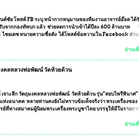
นต์ชัย โพสต์ FB ระบุ หน้ากากหนุมานของทีมงานอาจารย์อ๊อด ได้ร
ับจากกองทัพบก แล้ว ช่วยลดการนำเข้าได้ปีละ 600 ล้านบาท
ัย ไชยเดช ทนายความชื่อดัง ได้โพสต์ข้อความใน Facebook ส่วน
งความคืบหน้าคดีที่ได้ร่วมต่อสู้ กับรศ.ดร.วีรชัย พุทธวงศ์ หรืออาจาร
จารย์ประจำภาควิชาเคมี คณะศิลปศาสตร์และวิทยาศาสตร์
อ่านเพิ
ลัยเกษตรศาสตร์ และทีมงานนักวิจัย ที่ร่วมกันคิดค้น หน้ากากป้อง
งทหาร ( หน้ากากหนุมาน ) ซึ่งทีมงานนักวิจัยของอาจารย์อ๊อด เล็
ุมงคลหลวงพ่อพัฒน์ วัดห้วยด้วน
ากากป้องกันสารพิษทางทหาร ถ้าสามารถผลิตได้ในประเทศไทย จะท
้ากากป้องกันสารพิษทางทหารไม่ต้องนำเข้า ไม่ต้องเปลืองงบประ
ยล้านบาทต่อปี และยังใช้ประโยชน์อื่นอีกมากมาย อันจะเป็นประโย
ทศชาติอย่างยิ่ง ผมจะดีใจและภูมิใจมากหากหน้ากากป้องกันสารพิ
์ เจาะลึก วัตถุมงคลหลวงพ่อพัฒน์ วัดห้วยด้วน รุ่น”สยบไพรีพินาศ” 
ได้รับการผลิตในประเทศลดการนำเข้าโดยเด็ดขาด และสามารถผลิ
แห่งอนาคต หลายท่านคงยังไม่ทราบข้อเท็จจริงว่า พระเครื่องของ
ส่งออกต่างประเทศได้ โดยทีมทนายความและทีมงา...
รย์ที่ทางสมาคมผู้นิยมพระเครื่องพระบูชาไทย บรรจุให้มีในรายกา
แบบถาวร” ล่าสุดก็คือพระเครื่องหลวงพ่อคูณ และพระเครื่องหลวง
พระเครื่องหลวงพ่อคูณ มีเพียงบางรุ่นเท่านั้นที่อยู่ในรายการประก
อ่านเพิ
กพระเครื่องหลวงพ่อคูณ มีการจัดสร้างไว้มากมายหลายร้อยรุ่น ... แ
 หากทางสมาคมฯ มีการบรรจุพระเครื่องหลวงพ่อพัฒน์ ให้มีการ