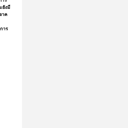
นการ
ยังมี
ิจาค
ลการ