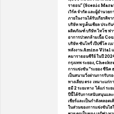
ราธอน” (Scenic Marathon
เวิร์ค จำกัด และผู้อำนวยก
ภายในงานได้รับเกียรติจาก
บริษัท พรูเด็นเชียล ประกั
ผลิตภัณฑ์ บริษัท ไทโซ ฟา
อาการปวดกล้ามเนื้อ Coun
บริษัท ซันโทรี่ เป๊ปซี่โค 
พลังงาน Amino Vital และ
คมาราธอนซีรีย์ ในปี 202
กรุงเทพ ระยอง, Checkrace
การแข่งขัน “ระยอง ซีนิค ฮา
เป็นสนามวิ่งผ่านการรับร
ทางเลียบ ตรง เหมาะแก่การ
ธมี 2 ระยะทาง ได้แก่ ระ
ปีนี้ได้รับการสนับสนุนแล
เชียร์และเป็นกำลังตลอดเ
ในส่วนของการแข่งขันไฮไ
ชาย ตกเป็นของ เอบิซ่า ทาเ