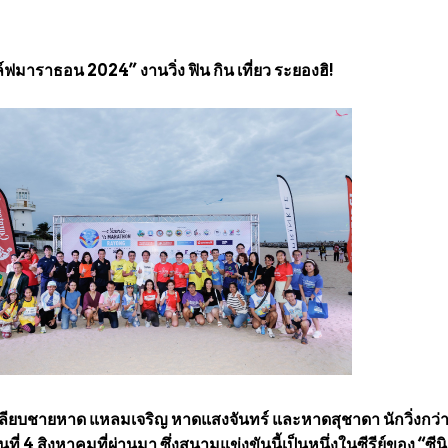
ล์ฟมาราธอน 2024” งานวิ่ง ฟิน กิน เที่ยว ระยองฮิ!
วเลียบชายหาด แหลมเจริญ หาดแสงจันทร์ และหาดสุชาดา นักวิ่งกว่
ันที่ 4 สิงหาคมที่ผ่านมา ซึ่งสนามแข่งขันนี้เป็นหนึ่งในซีรีย์ของ “ซี