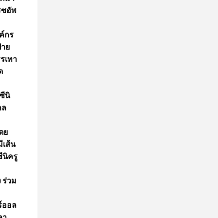
รซอัพ
ค์กร
่าย
รรเทา
ด
ีนิ
าล
โดย
ีเส้น
นิครู
 ร่วม
ร์ออล
ลา