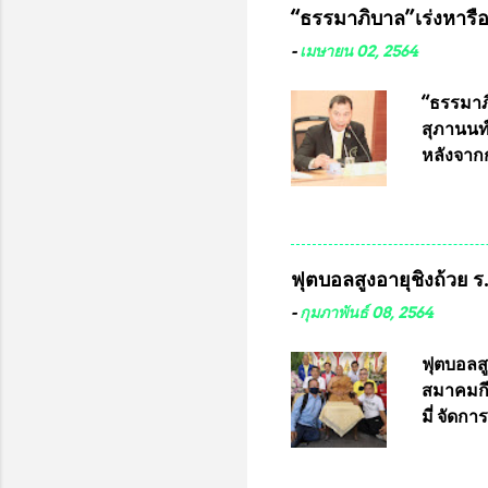
“ธรรมาภิบาล”เร่งหารือ 
ประกวดแบ
เครื่องห
-
เมษายน 02, 2564
พ่อคูณ ซ
เข้ารายก
“ธรรมาภิ
และรันห
สุภานนท์
ประกาศจำ
หลังจากก
เสริมในภ
ผ่านมาพ
กฎหมายกา
พื้นที่เ
และดำเน
ฟุตบอลสูงอายุชิงถ้วย 
กฎหมายก
กรรมการก
-
กุมภาพันธ์ 08, 2564
วินิจฉัย
เลือกตั้
ฟุตบอลส
“นครเชีย
สมาคมกีฬ
ในระดับ
มี่ จัด
การเลือก
ที่ 10 
ชาติอนุญ