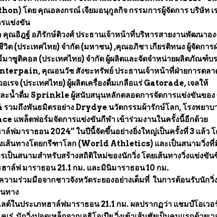
) โดย คุณอลงกรณ์ เจียมอนุกูลกิจ กรรมการผู้จัดการ บริษัท เ
ารแข่งขัน
 คุณอิฎฐ์ อภิรักษ์ติวงศ์ ประธานเจ้าหน้าที่บริหารสายงานพัฒนาอง
นชีวิต (ประเทศไทย) จำกัด (มหาชน) ,คุณอภิชา เกียรติทนง ผู้จัดการฝ
ร์มาซูติคอล (ประเทศไทย) จำกัด ผู้ผลิตและจัดจำหน่ายผลิตภัณฑ์บ
terpain, คุณอนวัช สังขะทรัพย์ ประธานเจ้าหน้าที่ฝ่ายการตลา
เบเวอเรจ (ประเทศไทย) ผู้ผลิตเครื่องดื่มเกลือแร่ Gatorade, เจลให้
น้ำดื่ม Sprinkle ผู้สนับสนุนหลักตลอดการจัดการแข่งขันของ ซ
4 รวมถึงพันธมิตรอย่าง Drydye นวัตกรรมผ้ารักษ์โลก, โรงพยาบ
 แพล็ตฟอร์มจัดการแข่งขันกีฬา เข้าร่วมงานในครั้งนี้อีกด้วย
ล์ฟมาราธอน 2024” ในปีนี้จัดขึ้นอย่างยิ่งใหญ่เป็นครั้งที่ 3 แล้ว 
องเส้นทางโดยกรีฑาโลก (World Athletics) และเป็นสนามวิ่งที่ม
เป็นสนามสำหรับสร้างสถิติใหม่ของนักวิ่ง โดยเส้นทางวิ่งแข่งขันซี
ยะฮาล์ฟ มาราธอน 21.1 กม. และมินิมาราธอน 10 กม.
ะความร่วมมือจากชาวจังหวัดระยองอย่างเต็มที่ ในการต้อนรับนักวิ่ง
ส้นทาง
ลต์ในประเภทฮาล์ฟมาราธอน 21.1 กม. ผลปรากฏว่า แชมป์โอเวอ
คเร่ นักวิ่งปอดเหล็กจากเอธิโอเปีย วิ่งเข้าเส้นชัยเป็นคนแรกด้วยเว