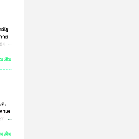
ระ
งหลวง
จะนำ
ค๊ต
รณัฐ
ร
นภาย
ารปั๊ม
4 ที่
ามผิด
ขต
่มเติม
ริง
ามผิด
คณะ
คำ
การ
ีกว่า
ก.ค.
ผู้นำ
ะคาเด
การ
ัชกาล
ทีม
ัวร์
่มเติม