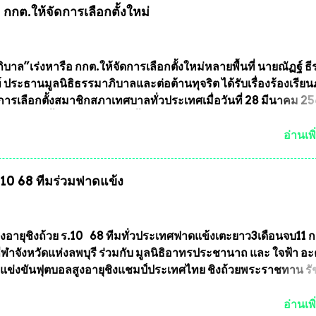
กกต.ให้จัดการเลือกตั้งใหม่
บถาวรบ้าง ก็คงจะมีการคัดเลือกเพียงบางรุ่นเช่นกัน เนื่องจากพ
ลวงพ่อพัฒน์ ก็มีการจัดสร้างไว้หลายร้อยรุ่นเช่นเดียวกับพระเครื่อ
ึ่งท่านนายกสมาคมฯ ท่านได้เคยประกาศย้ำทุกครั้งว่า พระใหม่ที่
ารประกวดต้องมีคุณสมบัติชัดเจนดังนี้ 1.)พระทุกองค์จะต้องตอกโ
บาล”เร่งหารือ กกต.ให้จัดการเลือกตั้งใหม่หลายพื้นที่ นายณัฏฐ์ ธี
มายเลข (พร้อมทั้งมีการทำลายบล๊อก โค๊ด หมายเลข) 2.)ต้องมีกา
 ประธานมูลนิธิธรรมาภิบาลและต่อต้านทุจริต ได้รับเรื่องร้องเรีย
นวนการจัดสร้างให้ชัดเจน ว่าสร้างจำนวนเท่าไหร่ (เพื่อป้องกันก
ารเลือกตั้งสมาชิกสภาเทศบาลทั่วประเทศเมื่อวันที่ 28 มีนาคม 256
ายหลัง) 3.)มีวัตถุประสงค์ที...
บว่าหลายพื้นที่เขตการเลือกตั้งมีประชาชนร้องเรียนการกระทำคว
รเลือกตั้ง นายณัฏฐ์ ธีรณัฐสุภานนท์ เปิดเผยว่า “ยกตัวอย่างในเ
อ่านเพิ
ทศบาลนครเชียงใหม่ คณะกรรมการการเลือกตั้งต้องแสวงหาข้อเท็จจ
ินการจัดให้มีการเลือกตั้งใหม่ เพราะมีการร้องเรียนการกระทำคว
ร.10 68 ทีมร่วมฟาดแข้ง
ารเลือกตั้งเข้ามาเป็นจำนวนมาก โดยจะเข้าหารือกับเลขาธิการ
ารเลือกตั้ง เพื่อให้ตั้งคณะกรรมการแสวงหาข้อเท็จจริง เร่งให้มี
ออกมา โดยเชื่อว่าคณะกรรมการการเลือกตั้งจะดำเนินการจัดให้มี
งใหม่อีกครั้ง ประธานมูลนิธิธรรมาภิบาลและต่อต้านทุจริต กล่าวต่ออ
ูงอายุชิงถ้วย ร.10 68 ทีมทั่วประเทศฟาดแข้งเตะยาว3เดือนจบ11 
งใหม่เป็นเขตพื้นที่เศรษฐกิจอันสำคัญของภาคเหนือ ต้องส่งเสริมให้
าจังหวัดแห่งลพบุรี ร่วมกับ มูลนิธิอาทรประชานาถ และ ใจฟ้า อ
ต่างๆมีหลักธรรมาภิบาลในการบริหารราชการแผ่นดิน คณะกรรม
การแข่งขันฟุตบอลสูงอายุชิงแชมป์ประเทศไทย ชิงถ้วยพระราชทาน ร
ตั้งถือเป็นองค์กรอิสระตามรัฐธรรมนูญที่ต้องใ...
กำหนดแข่งขันในเดือน เมษายน ถึงเดือน กรกฏาคม2564 อดีตนักเตะ
าตให้ลงแข่งขันได้ ทีมแชมป์ได้รับ 150,000 บาท พร้อมได้สิทธิ์ไปท
อ่านเพิ