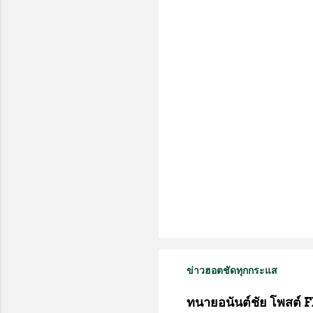
ด
เ
ห็
น
ข่าวฮอตชัดทุกกระแส
ทนายอนันต์ชัย โพสต์ F