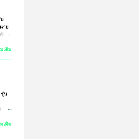
ับ
 นาย
ตัว
ย์
่มเติม
กัน
งเห็น
ำให้
มาณ
ชน์
ษทาง
รุ่น
ต
ร
ปู่
วด
่มเติม
ต่ถ้า