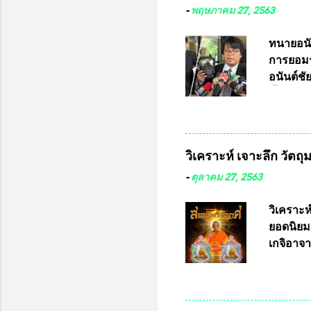
-
พฤษภาคม 27, 2563
ทนายอนั
การยอมร
อนันต์ช
ชี้แจงถึ
อ๊อด อา
มหาวิทยา
สารพิษทา
วิเคราะห์ เจาะลึก วัตถ
ว่า หน้
เรามีหน
-
ตุลาคม 27, 2563
หลายร้อ
กับประเ
วิเคราะห
ทหารนี้
ยอดนิยม
จำหน่าย
เกจิอาจา
ประกวด”
หมุน แต่
เนื่องจา
ในอนาคต