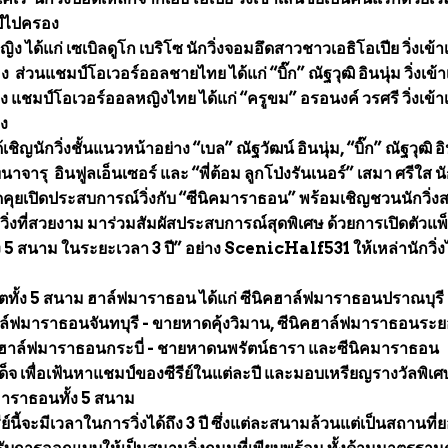
ป์ไปครอง
 ได้แก่ เซเบิลดูโก เบริโซ นักวิ่งจอมอึดสาวชาวเอธิโอเปีย วิ่งเข้า
ง ส่วนแชมป์โอเวอร์ออลชายไทย ได้แก่ “บิ๊ก” ณัฐวุฒิ อินนุ่ม วิ่งเข้า
มง แชมป์โอเวอร์ออลหญิงไทย ได้แก่ “ครูขม” อรอนงค์ วรศรี วิ่งเข้า
มง
ญนักวิ่งชั้นแนวหน้าอย่าง “เบล” ณัฐวัฒน์ อินนุ่ม, “บิ๊ก” ณัฐวุฒิ อิน
ารุ อินฟูลเอ็นเซอร์ และ “พี่ต้อม ลูกโป่งรันเนอร์” เสมา ศรีใส นัก
คุยเปิดประสบการณ์วิ่งกับ “ซีนิคมาราธอน” พร้อมเชิญชวนนักวิ่ง
างวิ่งที่สวยงาม มาร่วมสัมผัสประสบการณ์สุดพิเศษ ด้วยการเปิดตัวแพ
ด้ถึง 5 สนาม ในระยะเวลา 3 ปี” อย่าง ScenicHalf531 ให้เหล่านักวิ่งได
ชิตทั้ง 5 สนาม ฮาล์ฟมาราธอน ได้แก่ ซีนิคฮาล์ฟมาราธอนปราณบุรี 
ล์ฟมาราธอนจันทบุรี - ขายหาดคุ้งวิมาน, ซีนิคฮาล์ฟมาราธอนระย
ฮาล์ฟมาราธอนกระบี่ - ชายหาดนพรัตน์ธารา และซีนิคมาราธอน
็จ เพื่อเฟ้นหาแชมป์ของซีรีย์ในแต่ละปี และมอบเหรียญรางวัลพิเศ
มาราธอนทั้ง 5 สนาม
์นี้จะมีเวลาในการวิ่งได้ถึง 3 ปี ซึ่งแต่ละสนามล้วนแต่เป็นสถานที่