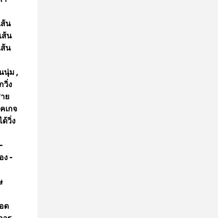
เส้น
เส้น
เส้น
นุ่ม ,
วิ่ง
สาย
็คเกจ
้วิ่ง
-
อง -
ษ
ยอด