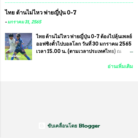
ความสงบเรียบร้อย นางฉวีวรรณ ตระกูลธรรม
จัดการแข่งขันร่วมกัน ระหว่างสมาคม
ไทย ต้านไม่ไหว พ่ายญี่ปุ่น 0-7
ประธานชุมชน คลองลัดภาชีเขตภาษีเจริญ
ราชกรีฑาสโมสร กับ สมาคมกีฬาม้าแข่งไทย
สท.ทพ. สมนึก ปัทมาลัยที่ปรึกษา และการแจก
ที่ห้องประชุมมูลนิธิโอลิมปิคไทย (บ้าน
-
มกราคม 31, 2565
ข้าวสารอาหารแห้งในคราวครั้งนี้ก็ได้รับ
อัมพวัน) เทเวศร์ โดยมี นายอำนวย รุ่งศุภกฤตา
ความ ร้องขอจากประธานชุมชนคลองลัดภาชี
นนท์ ประธานคณะกรรมการอำนวยการแข่ง
ไทย ต้านไม่ไหว พ่ายญี่ปุ่น 0-7 ต้องไปลุ้นเพลย์
เขตภาษีเจริญ !!พี่น้องชุมชนได้รับความเดือด
ม้า พร้อมด้วย นายเต็มสุข สุวรรณศร
ออฟชิงตั๋วไปบอลโลก วันที่ 30 มกราคม 2565
ร้อนจากพิษโรค covid-19 ทำให้การอยู่การ
กรรมการอำนวยการแข่งม้า และรักษาการผู้
เวลา 15.00 น. (ตามเวลาประเทศไทย) ณ
กินได้รับความเ...
จัดการฝ่ายแข่งม้า สมาคมราชกรีฑาสโมสร
สนาม ดีวาน พาทิล สเตเดียม นคร มุมไบ การ
และคณะกรรมการจากทั้งสองฝ่าย เข้าร่วม
แข่งขันฟุตบอลหญิงชิงแชมป์เอเชีย 2022 รอบ
อ่านเพิ่มเติม
ประชุมอย่างพร้อมเพรียง สรุปประเด็นสำคัญ
8 ทีมสุดท้าย ญี่ปุ่น แชมป์กลุ่ม ซี พบกับ ไทย
ของการประชุมดังนี้ ที่ประชุมกำหนดจัดการ
อันดับ 3 จาก กลุ่มบี เกมนี้ ญี่ปุ่นนำทีมมาโดย
แข่งขันกีฬาม้าแข่งชิงแชมป์ประเทศไทย
ซากิ คูมางาอิ กัปตันทีม พร้อมด้วย กองหน้า
ประจำปี 2564 ซึ่งเป็นครั้งแรกของการชิง
อย่าง มานา อิวาบูชิ และ มินา ทานากะ ด้าน
แชมป์ประเทศไทย และเป็นครั้งที่ 2 ของการ
ไทยเกมนี้ ต้องใช้ นัตซึโกะ โทโดโรกิ คุมทีม
แข่งม้ากีฬาที่ไม่เกี่ยวข้องกับการพนัน กำหนด
พร้อมมี สุชาวดี นิลธำรงค์ เป็นกองหน้าคู่กับ
จัดขึ้นในวันที่ 16 พ.ค.นี้ ที่สนามราชกรีฑา
เสาว์ลักษ์ เพ็งงาม ส่วนตรงกลางมี อิรวดี มาค
สโมสร เวลา 12.00 น. เป็นต้นไป ถ่ายทอดสด
รีส และ อิรวดี มาคริส เริ่มเกมมา 15 นาที ญี่ปุ่น
ขับเคลื่อนโดย Blogger
ทางช่องที-สปอร์ต (T-Sport) ของการกีฬา
มาได้จุดโทษ แต่ มานะ อิวาบุชิ ยิงไปติดเซฟ