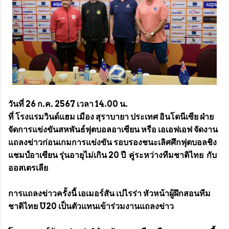
วันที่ 26 ก.ค. 2567 เวลา 14.00 น.
ที่ โรงแรมวินด์แฮม เมือง สุราบายา ประเทศ อินโดนีเซีย ฝ่าย
จัดการแข่งขันสหพันธ์ฟุตบอลอาเซียน หรือ เอเอฟเอฟ จัดงาน
แถลงข่าวก่อนเกมการแข่งขัน รอบรองชนะเลิศศึกฟุตบอลชิง
แชมป์อาเซียน รุ่นอายุไม่เกิน 20 ปี คู่ระหว่างทีมชาติไทย กับ
ออสเตรเลีย
การแถลงข่าวครั้งนี้ เอเมอร์สัน เปไรร่า หัวหน้าผู้ฝึกสอนทีม
ชาติไทย U20 เป็นตัวแทนเข้าร่วมงานแถลงข่าว