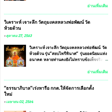
เดช ทนายความชื่อดัง ได้โพสต์ข้อความใน
อ่านเพิ่มเติม
Facebook ส่วนตัว ชี้แจงถึงความคืบหน้าคดี
ที่ได้ร่วมต่อสู้ กับรศ.ดร.วีรชัย พุทธวงศ์ หรือ
วิเคราะห์ เจาะลึก วัตถุมงคลหลวงพ่อพัฒน์ วัด
อาจารย์อ๊อด อาจารย์ประจำภาควิชาเคมี
ห้วยด้วน
คณะศิลปศาสตร์และวิทยาศาสตร์
มหาวิทยาลัยเกษตรศาสตร์ และทีมงานนักวิจัย
-
ตุลาคม 27, 2563
ที่ร่วมกันคิดค้น หน้ากากป้องกันสารพิษทาง
ทหาร ( หน้ากากหนุมาน ) ซึ่งทีมงานนักวิจัย
วิเคราะห์ เจาะลึก วัตถุมงคลหลวงพ่อพัฒน์ วัด
ของอาจารย์อ๊อด เล็งเห็นว่า หน้ากากป้องกัน
ห้วยด้วน รุ่น”สยบไพรีพินาศ” รุ่นยอดนิยมแห่ง
สารพิษทางทหาร ถ้าสามารถผลิตได้ใน
อนาคต หลายท่านคงยังไม่ทราบข้อเท็จจริงว่า
ประเทศไทย จะทำให้เรามีหน้ากากป้องกันสาร
พระเครื่องของเกจิอาจารย์ที่ทางสมาคมผู้นิยม
พิษทางทหารไม่ต้องนำเข้า ไม่ต้องเปลืองงบ
พระเครื่องพระบูชาไทย บรรจุให้มีในรายการ
อ่านเพิ่มเติม
ประมาณหลายร้อยล้านบาทต่อปี และยังใช้
ประกวด”แบบถาวร” ล่าสุดก็คือพระเครื่อง
ประโยชน์อื่นอีกมากมาย อันจะเป็นประโยชน์
หลวงพ่อคูณ และพระเครื่องหลวงปู่หมุน แต่
“ธรรมาภิบาล”เร่งหารือ กกต.ให้จัดการเลือกตั้ง
กับประเทศชาติอย่างยิ่ง ผมจะดีใจและภูมิใจ
พระเครื่องหลวงพ่อคูณ มีเพียงบางรุ่นเท่านั้นที่
ใหม่
มากหากหน้ากากป้องกันสารพิษทางทหารนี้
อยู่ในรายการประกวด เนื่องจากพระเครื่อง
ได้รับการผลิตในประเทศลดการนำเข้าโดยเด็ด
หลวงพ่อคูณ มีการจัดสร้างไว้มากมายหลาย
-
เมษายน 02, 2564
ขาด และสามารถผลิตจำหน่ายส่งออกต่าง
ร้อยรุ่น ... แต่ถ้าในอนาคต หากทางสมาคมฯ มี