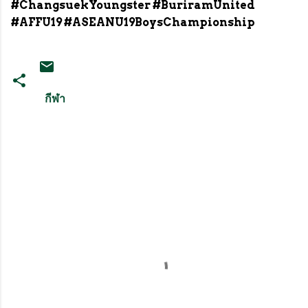
#ChangsuekYoungster #BuriramUnited
#AFFU19 #ASEANU19BoysChampionship
กีฬา
ค
ว
า
ม
คิ
ด
เ
ห็
น