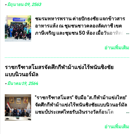
ต่อต้านทุจริต กล่าวต่ออีกว่า “นครเชียงใหม่
ทัวร์ต่างประเทศอีกด้วย ที่ห้องประชุม โรงทาน
-
มิถุนายน 09, 2563
เป็นเขตพื้นที่เศรษฐกิจอันสำคัญของภาคเหนือ
ครัวการบินกรุงเทพ วัดพระบาทน้ำพุ จังหวัด
ต้องส่งเสริมให้ผู้นำในระดับต่างๆมีหลักธร
ลพบุรี ท่านเจ้าคุณ พระราชวิสุทธิ ประชานาถ
ชมรมทหารพราน ค่ายปักธงชัย แจกข้าวสาร
รมาภิบาลในการบริหารราชการแผ่นดิน คณะ
(หลวงพ่อ อลงกต ) ในฐานะประธานมูลนิธิ
อาหารแห้ง ณ​ ชุมชนชาวคลองลัดภาชี เขต
กรรมการการเลือกตั้งถือเป็นองค์กรอิสระตาม
ประชานาถ และ ประธานอำนวยการจัดการ
ภาษีเจริญ และชุมชน 50 ห้อง เมื่อวันอาทิตย์ที่
รัฐธรรมนูญที่ต้องใ...
แข่งขันฟุตบอลสูงอายุชิงแชมป์ประเทศไทย ชิง
7 มิถุนายน 2563 ชมรมทหารพราน ค่าย
ถ้วยพระราชทาน สมเด็จพระเจ้าอยู่หัว มหา
ปักธงชัย กรุงเทพมหานครโดย พันเอกสมศักดิ์
อ่านเพิ่มเติม
วชิราลงกรณ บดินทรเทพยวรางกูร (รัชกาลที่
เจริญชีพชัยประธานและ ที่ปรึกษากิตติมศักดิ์
10 ) พร้อมด้วย ดร.สุจินต์ สว่างศรี รองประธาน
ชมรมทหารพราน ค่ายปักธงชัย
ราชกรีฑาสโมสรจัดศึกกีฬาม้าแข่งไร้พนันชิงชัย
อำนวยการจัดการแข่งขัน และ นายวีรยุทธ
กรุงเทพมหานคร ได้เป็นประธาน แจก
แบบนิวนอร์มัล
สวัสดี ประธานคณะกรรมการจัดการแข่งขัน
ข้าวสาร อาหารแห้ง ให้กับพี่น้องชุมชนชาว
และคณะทำงาน ได้ร่วมกันประชุมหารือ
คลองลัดภาชี เขตภาษีเจริญ และชุมชน 50
-
มีนาคม 19, 2564
เตรียมความพร้อมจัดการแข่งขันฟุตบอลสูง
ห้อง โดยมี อส.ทพ จำนวน43นาย เสธอิฐและ
อายุ ชิงแชมป์ประเทศไทย ครั้งที่ 1 ประจำปี
ทีมงาน ต้องขออภัย ที่ไม่ได้เอ่ยชื่อเต็มสังกัด
"ราชกรีฑาสโมสร" จับมือ "ส.กีฬาม้าแข่งไทย"
2564 กำหนดแข่งขันระหว่างวันที่ 24
เพราะท่านขอสงวนเอาไว้ พันอากาศเอก ทอง
จัดศึกกีฬาม้าแข่งไร้พนันชิงชัยแบบนิวนอร์มัล
เมษายน จนถึงว...
อินทร์ พรหมสุวรรณ ท่านรองกัมปนาท ผู้ร่วม
แชมป์ประเทศไทยรับเงินรางวัลก้อนโต
ประสานงาน ไม่สามารถเข้าร่วมกิจกรรมใน
แน่นอน เมื่อวันที่ 19 มี.ค.ที่ผ่านมา "เสธ.น้อย"
ครั้งนี้ได้ เนื่องจาก ติดธุระเร่งด่วน จึงได้มอบ
พล.อ.วิชญ เทพหัสดิน ณ อยุธยา นายกสมาคม
อ่านเพิ่มเติม
หมายหน้าที่ ให้กับ รองวิเชียร ทรงมณี ดูแล
กีฬาม้าแข่งไทย เป็นประธานการประชุมการ