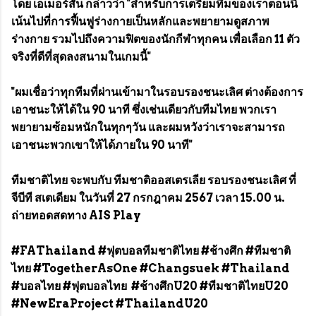
โดย เอเมอร์สัน กล่าวว่า "สำหรับการเตรียมทีมของเราตอนนี้
เน้นไปที่การฟื้นฟูร่างกายเป็นหลักและพยายามดูสภาพ
ร่างกาย รวมไปถึงความฟิตของนักกีฬาทุกคน เพื่อเลือก 11 ตัว
จริงที่ดีที่สุดลงสนามในเกมนี้"
"ผมเชื่อว่าทุกทีมที่ผ่านเข้ามาในรอบรองชนะเลิศ ต่างต้องการ
เอาชนะให้ได้ใน 90 นาที ซึ่งเช่นเดียวกับทีมไทย พวกเรา
พยายามซ้อมหนักในทุกๆวัน และผมหวังว่าเราจะสามารถ
เอาชนะพวกเขาให้ได้ภายใน 90 นาที"
ทีมชาติไทย จะพบกับ ทีมชาติออสเตรเลีย รอบรองชนะเลิศ ที่
จีบีที สเตเดียม ในวันที่ 27 กรกฎาคม 2567 เวลา 15.00 น.
ถ่ายทอดสดทาง AIS Play
#FAThailand #ฟุตบอลทีมชาติไทย #ช้างศึก #ทีมชาติ
ไทย #TogetherAsOne #Changsuek #Thailand
#บอลไทย #ฟุตบอลไทย #ช้างศึกU20 #ทีมชาติไทยU20
#NewEraProject #ThailandU20