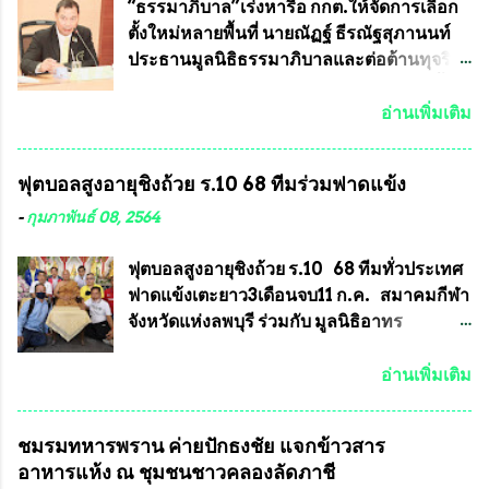
ประเทศได้ โดยทีมทนายความและทีม
การบรรจุพระเครื่องหลวงพ่อพัฒน์ ให้มีการ
“ธรรมาภิบาล”เร่งหารือ กกต.ให้จัดการเลือก
งา...
ประกวดแบบถาวรบ้าง ก็คงจะมีการคัดเลือก
ตั้งใหม่หลายพื้นที่ นายณัฏฐ์ ธีรณัฐสุภานนท์
เพียงบางรุ่นเช่นกัน เนื่องจากพระเครื่องหลวง
ประธานมูลนิธิธรรมาภิบาลและต่อต้านทุจริต
พ่อพัฒน์ ก็มีการจัดสร้างไว้หลายร้อยรุ่นเช่น
ได้รับเรื่องร้องเรียนภายหลังจากการเลือกตั้ง
เดียวกับพระเครื่องหลวงพ่อคูณ ซึ่งท่านนายก
สมาชิกสภาเทศบาลทั่วประเทศเมื่อวันที่ 28
อ่านเพิ่มเติม
สมาคมฯ ท่านได้เคยประกาศย้ำทุกครั้งว่า พระ
มีนาคม 2564 ที่ผ่านมาพบว่าหลายพื้นที่เขต
ใหม่ที่จะนำเข้ารายการประกวดต้องมี
การเลือกตั้งมีประชาชนร้องเรียนการกระ
ฟุตบอลสูงอายุชิงถ้วย ร.10 68 ทีมร่วมฟาดแข้ง
คุณสมบัติชัดเจนดังนี้ 1.)พระทุกองค์จะต้อง
ทำความผิดกฎหมายการเลือกตั้ง นายณัฏฐ์ ธีร
ตอกโค๊ตและรันหมายเลข (พร้อมทั้งมีการทำ
ณัฐสุภานนท์ เปิดเผยว่า “ยกตัวอย่างในเขต
-
กุมภาพันธ์ 08, 2564
ลายบล๊อก โค๊ด หมายเลข) 2.)ต้องมีการ
พื้นที่เทศบาลนครเชียงใหม่ คณะกรรมการ
ประกาศจำนวนการจัดสร้างให้ชัดเจน ว่าสร้าง
การเลือกตั้งต้องแสวงหาข้อเท็จจริงและดำเนิน
ฟุตบอลสูงอายุชิงถ้วย ร.10 68 ทีมทั่วประเทศ
จำนวนเท่าไหร่ (เพื่อป้องกันการปั๊มเสริมใน
การจัดให้มีการเลือกตั้งใหม่ เพราะมีการร้อง
ฟาดแข้งเตะยาว3เดือนจบ11 ก.ค. สมาคมกีฬา
ภายหลัง) 3.)มีวัตถุประสงค์ที...
เรียนการกระทำความผิดกฎหมายการเลือกตั้ง
จังหวัดแห่งลพบุรี ร่วมกับ มูลนิธิอาทร
เข้ามาเป็นจำนวนมาก โดยจะเข้าหารือกับ
ประชานาถ และ ใจฟ้า อะคาเดมี่ จัดการ
เลขาธิการคณะกรรมการการเลือกตั้ง เพื่อให้
แข่งขันฟุตบอลสูงอายุชิงแชมป์ประเทศไทย ชิง
อ่านเพิ่มเติม
ตั้งคณะกรรมการแสวงหาข้อเท็จจริง เร่งให้มี
ถ้วยพระราชทาน รัชกาลที่ 10 กำหนดแข่งขัน
คำวินิจฉัยออกมา โดยเชื่อว่าคณะกรรมการ
ในเดือน เมษายน ถึงเดือน กรกฏาคม2564
ชมรมทหารพราน ค่ายปักธงชัย แจกข้าวสาร
การเลือกตั้งจะดำเนินการจัดให้มีการเลือกตั้ง
อดีตนักเตะทีมชาติอนุญาตให้ลงแข่งขันได้ ทีม
อาหารแห้ง ณ​ ชุมชนชาวคลองลัดภาชี
ใหม่อีกครั้ง ประธานมูลนิธิธรรมาภิบาลและ
แชมป์ได้รับ 150,000 บาท พร้อมได้สิทธิ์ไป