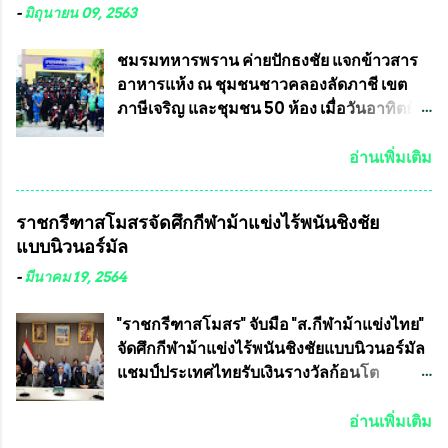
ต่อต้านทุจริต กล่าวต่ออีกว่า “นครเชียงใหม่
ทัวร์ต่างประเทศอีกด้วย ที่ห้องประชุม โรงทาน
-
มิถุนายน 09, 2563
เป็นเขตพื้นที่เศรษฐกิจอันสำคัญของภาคเหนือ
ครัวการบินกรุงเทพ วัดพระบาทน้ำพุ จังหวัด
ต้องส่งเสริมให้ผู้นำในระดับต่างๆมีหลักธร
ลพบุรี ท่านเจ้าคุณ พระราชวิสุทธิ ประชานาถ
ชมรมทหารพราน ค่ายปักธงชัย แจกข้าวสาร
รมาภิบาลในการบริหารราชการแผ่นดิน คณะ
(หลวงพ่อ อลงกต ) ในฐานะประธานมูลนิธิ
อาหารแห้ง ณ​ ชุมชนชาวคลองลัดภาชี เขต
กรรมการการเลือกตั้งถือเป็นองค์กรอิสระตาม
ประชานาถ และ ประธานอำนวยการจัดการ
ภาษีเจริญ และชุมชน 50 ห้อง เมื่อวันอาทิตย์ที่
รัฐธรรมนูญที่ต้องใ...
แข่งขันฟุตบอลสูงอายุชิงแชมป์ประเทศไทย ชิง
7 มิถุนายน 2563 ชมรมทหารพราน ค่าย
ถ้วยพระราชทาน สมเด็จพระเจ้าอยู่หัว มหา
ปักธงชัย กรุงเทพมหานครโดย พันเอกสมศักดิ์
อ่านเพิ่มเติม
วชิราลงกรณ บดินทรเทพยวรางกูร (รัชกาลที่
เจริญชีพชัยประธานและ ที่ปรึกษากิตติมศักดิ์
10 ) พร้อมด้วย ดร.สุจินต์ สว่างศรี รองประธาน
ชมรมทหารพราน ค่ายปักธงชัย
ราชกรีฑาสโมสรจัดศึกกีฬาม้าแข่งไร้พนันชิงชัย
อำนวยการจัดการแข่งขัน และ นายวีรยุทธ
กรุงเทพมหานคร ได้เป็นประธาน แจก
แบบนิวนอร์มัล
สวัสดี ประธานคณะกรรมการจัดการแข่งขัน
ข้าวสาร อาหารแห้ง ให้กับพี่น้องชุมชนชาว
และคณะทำงาน ได้ร่วมกันประชุมหารือ
คลองลัดภาชี เขตภาษีเจริญ และชุมชน 50
-
มีนาคม 19, 2564
เตรียมความพร้อมจัดการแข่งขันฟุตบอลสูง
ห้อง โดยมี อส.ทพ จำนวน43นาย เสธอิฐและ
อายุ ชิงแชมป์ประเทศไทย ครั้งที่ 1 ประจำปี
ทีมงาน ต้องขออภัย ที่ไม่ได้เอ่ยชื่อเต็มสังกัด
"ราชกรีฑาสโมสร" จับมือ "ส.กีฬาม้าแข่งไทย"
2564 กำหนดแข่งขันระหว่างวันที่ 24
เพราะท่านขอสงวนเอาไว้ พันอากาศเอก ทอง
จัดศึกกีฬาม้าแข่งไร้พนันชิงชัยแบบนิวนอร์มัล
เมษายน จนถึงว...
อินทร์ พรหมสุวรรณ ท่านรองกัมปนาท ผู้ร่วม
แชมป์ประเทศไทยรับเงินรางวัลก้อนโต
ประสานงาน ไม่สามารถเข้าร่วมกิจกรรมใน
แน่นอน เมื่อวันที่ 19 มี.ค.ที่ผ่านมา "เสธ.น้อย"
ครั้งนี้ได้ เนื่องจาก ติดธุระเร่งด่วน จึงได้มอบ
พล.อ.วิชญ เทพหัสดิน ณ อยุธยา นายกสมาคม
อ่านเพิ่มเติม
หมายหน้าที่ ให้กับ รองวิเชียร ทรงมณี ดูแล
กีฬาม้าแข่งไทย เป็นประธานการประชุมการ