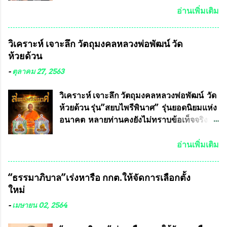
เดช ทนายความชื่อดัง ได้โพสต์ข้อความใน
อ่านเพิ่มเติม
Facebook ส่วนตัว ชี้แจงถึงความคืบหน้าคดี
ที่ได้ร่วมต่อสู้ กับรศ.ดร.วีรชัย พุทธวงศ์ หรือ
วิเคราะห์ เจาะลึก วัตถุมงคลหลวงพ่อพัฒน์ วัด
อาจารย์อ๊อด อาจารย์ประจำภาควิชาเคมี
ห้วยด้วน
คณะศิลปศาสตร์และวิทยาศาสตร์
มหาวิทยาลัยเกษตรศาสตร์ และทีมงานนักวิจัย
-
ตุลาคม 27, 2563
ที่ร่วมกันคิดค้น หน้ากากป้องกันสารพิษทาง
ทหาร ( หน้ากากหนุมาน ) ซึ่งทีมงานนักวิจัย
วิเคราะห์ เจาะลึก วัตถุมงคลหลวงพ่อพัฒน์ วัด
ของอาจารย์อ๊อด เล็งเห็นว่า หน้ากากป้องกัน
ห้วยด้วน รุ่น”สยบไพรีพินาศ” รุ่นยอดนิยมแห่ง
สารพิษทางทหาร ถ้าสามารถผลิตได้ใน
อนาคต หลายท่านคงยังไม่ทราบข้อเท็จจริงว่า
ประเทศไทย จะทำให้เรามีหน้ากากป้องกันสาร
พระเครื่องของเกจิอาจารย์ที่ทางสมาคมผู้นิยม
พิษทางทหารไม่ต้องนำเข้า ไม่ต้องเปลืองงบ
พระเครื่องพระบูชาไทย บรรจุให้มีในรายการ
อ่านเพิ่มเติม
ประมาณหลายร้อยล้านบาทต่อปี และยังใช้
ประกวด”แบบถาวร” ล่าสุดก็คือพระเครื่อง
ประโยชน์อื่นอีกมากมาย อันจะเป็นประโยชน์
หลวงพ่อคูณ และพระเครื่องหลวงปู่หมุน แต่
“ธรรมาภิบาล”เร่งหารือ กกต.ให้จัดการเลือกตั้ง
กับประเทศชาติอย่างยิ่ง ผมจะดีใจและภูมิใจ
พระเครื่องหลวงพ่อคูณ มีเพียงบางรุ่นเท่านั้นที่
ใหม่
มากหากหน้ากากป้องกันสารพิษทางทหารนี้
อยู่ในรายการประกวด เนื่องจากพระเครื่อง
ได้รับการผลิตในประเทศลดการนำเข้าโดยเด็ด
หลวงพ่อคูณ มีการจัดสร้างไว้มากมายหลาย
-
เมษายน 02, 2564
ขาด และสามารถผลิตจำหน่ายส่งออกต่าง
ร้อยรุ่น ... แต่ถ้าในอนาคต หากทางสมาคมฯ มี