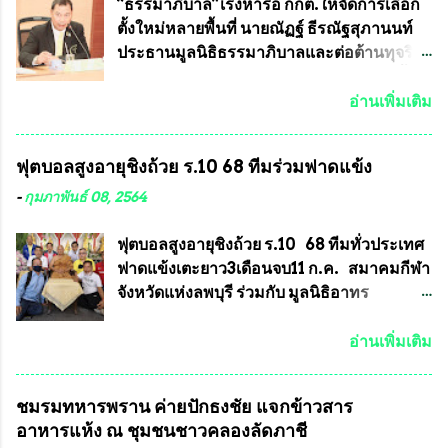
ประเทศได้ โดยทีมทนายความและทีม
การบรรจุพระเครื่องหลวงพ่อพัฒน์ ให้มีการ
“ธรรมาภิบาล”เร่งหารือ กกต.ให้จัดการเลือก
งา...
ประกวดแบบถาวรบ้าง ก็คงจะมีการคัดเลือก
ตั้งใหม่หลายพื้นที่ นายณัฏฐ์ ธีรณัฐสุภานนท์
เพียงบางรุ่นเช่นกัน เนื่องจากพระเครื่องหลวง
ประธานมูลนิธิธรรมาภิบาลและต่อต้านทุจริต
พ่อพัฒน์ ก็มีการจัดสร้างไว้หลายร้อยรุ่นเช่น
ได้รับเรื่องร้องเรียนภายหลังจากการเลือกตั้ง
เดียวกับพระเครื่องหลวงพ่อคูณ ซึ่งท่านนายก
สมาชิกสภาเทศบาลทั่วประเทศเมื่อวันที่ 28
อ่านเพิ่มเติม
สมาคมฯ ท่านได้เคยประกาศย้ำทุกครั้งว่า พระ
มีนาคม 2564 ที่ผ่านมาพบว่าหลายพื้นที่เขต
ใหม่ที่จะนำเข้ารายการประกวดต้องมี
การเลือกตั้งมีประชาชนร้องเรียนการกระ
ฟุตบอลสูงอายุชิงถ้วย ร.10 68 ทีมร่วมฟาดแข้ง
คุณสมบัติชัดเจนดังนี้ 1.)พระทุกองค์จะต้อง
ทำความผิดกฎหมายการเลือกตั้ง นายณัฏฐ์ ธีร
ตอกโค๊ตและรันหมายเลข (พร้อมทั้งมีการทำ
ณัฐสุภานนท์ เปิดเผยว่า “ยกตัวอย่างในเขต
-
กุมภาพันธ์ 08, 2564
ลายบล๊อก โค๊ด หมายเลข) 2.)ต้องมีการ
พื้นที่เทศบาลนครเชียงใหม่ คณะกรรมการ
ประกาศจำนวนการจัดสร้างให้ชัดเจน ว่าสร้าง
การเลือกตั้งต้องแสวงหาข้อเท็จจริงและดำเนิน
ฟุตบอลสูงอายุชิงถ้วย ร.10 68 ทีมทั่วประเทศ
จำนวนเท่าไหร่ (เพื่อป้องกันการปั๊มเสริมใน
การจัดให้มีการเลือกตั้งใหม่ เพราะมีการร้อง
ฟาดแข้งเตะยาว3เดือนจบ11 ก.ค. สมาคมกีฬา
ภายหลัง) 3.)มีวัตถุประสงค์ที...
เรียนการกระทำความผิดกฎหมายการเลือกตั้ง
จังหวัดแห่งลพบุรี ร่วมกับ มูลนิธิอาทร
เข้ามาเป็นจำนวนมาก โดยจะเข้าหารือกับ
ประชานาถ และ ใจฟ้า อะคาเดมี่ จัดการ
เลขาธิการคณะกรรมการการเลือกตั้ง เพื่อให้
แข่งขันฟุตบอลสูงอายุชิงแชมป์ประเทศไทย ชิง
อ่านเพิ่มเติม
ตั้งคณะกรรมการแสวงหาข้อเท็จจริง เร่งให้มี
ถ้วยพระราชทาน รัชกาลที่ 10 กำหนดแข่งขัน
คำวินิจฉัยออกมา โดยเชื่อว่าคณะกรรมการ
ในเดือน เมษายน ถึงเดือน กรกฏาคม2564
ชมรมทหารพราน ค่ายปักธงชัย แจกข้าวสาร
การเลือกตั้งจะดำเนินการจัดให้มีการเลือกตั้ง
อดีตนักเตะทีมชาติอนุญาตให้ลงแข่งขันได้ ทีม
อาหารแห้ง ณ​ ชุมชนชาวคลองลัดภาชี
ใหม่อีกครั้ง ประธานมูลนิธิธรรมาภิบาลและ
แชมป์ได้รับ 150,000 บาท พร้อมได้สิทธิ์ไป