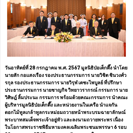
วันอาทิตย์ที่ 28 กรกฎาคม พ.ศ. 2567 มูลนิธิป่อเต็กตึ๊ง นำโดย
นายสัก กอแสงเรือง รองประธานกรรมการ นายวิชิต ชินวงศ์ว
รกุล รองประธานกรรมการ นายวิรุฬ เตชะไพบูลย์ ที่ปรึกษา
ประธานกรรมการ นายชาญกิจ วิทยาวรากรณ์ กรรมการ นาย
วิศิษฎ์ ลิ้มประนะ กรรมการ พร้อมด้วยคณะกรรมการ นำคณะ
ผู้บริหารมูลนิธิป่อเต็กตึ๊ง และหน่วยงานในเครือ นำแจกัน
ดอกไม้ทูลเกล้าทูลกระหม่อมถวายหน้าพระบรมฉายาลักษณ์
พระบาทสมเด็จพระเจ้าอยู่หัว และลงนามถวายพระพร เนื่อง
ในโอกาสพระราชพิธีมหามงคลเฉลิมพระชนมพรรษา 6 รอบ