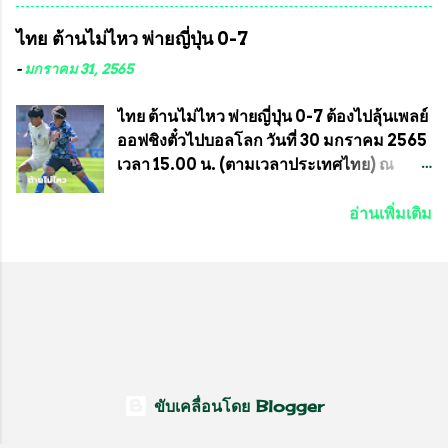
ความสงบเรียบร้อย นางฉวีวรรณ ตระกูลธรรม
จัดการแข่งขันร่วมกัน ระหว่างสมาคม
ไทย ต้านไม่ไหว พ่ายญี่ปุ่น 0-7
ประธานชุมชน คลองลัดภาชีเขตภาษีเจริญ
ราชกรีฑาสโมสร กับ สมาคมกีฬาม้าแข่งไทย
สท.ทพ. สมนึก ปัทมาลัยที่ปรึกษา และการแจก
ที่ห้องประชุมมูลนิธิโอลิมปิคไทย (บ้าน
-
มกราคม 31, 2565
ข้าวสารอาหารแห้งในคราวครั้งนี้ก็ได้รับ
อัมพวัน) เทเวศร์ โดยมี นายอำนวย รุ่งศุภกฤตา
ความ ร้องขอจากประธานชุมชนคลองลัดภาชี
นนท์ ประธานคณะกรรมการอำนวยการแข่ง
ไทย ต้านไม่ไหว พ่ายญี่ปุ่น 0-7 ต้องไปลุ้นเพลย์
เขตภาษีเจริญ !!พี่น้องชุมชนได้รับความเดือด
ม้า พร้อมด้วย นายเต็มสุข สุวรรณศร
ออฟชิงตั๋วไปบอลโลก วันที่ 30 มกราคม 2565
ร้อนจากพิษโรค covid-19 ทำให้การอยู่การ
กรรมการอำนวยการแข่งม้า และรักษาการผู้
เวลา 15.00 น. (ตามเวลาประเทศไทย) ณ
กินได้รับความเ...
จัดการฝ่ายแข่งม้า สมาคมราชกรีฑาสโมสร
สนาม ดีวาน พาทิล สเตเดียม นคร มุมไบ การ
และคณะกรรมการจากทั้งสองฝ่าย เข้าร่วม
แข่งขันฟุตบอลหญิงชิงแชมป์เอเชีย 2022 รอบ
อ่านเพิ่มเติม
ประชุมอย่างพร้อมเพรียง สรุปประเด็นสำคัญ
8 ทีมสุดท้าย ญี่ปุ่น แชมป์กลุ่ม ซี พบกับ ไทย
ของการประชุมดังนี้ ที่ประชุมกำหนดจัดการ
อันดับ 3 จาก กลุ่มบี เกมนี้ ญี่ปุ่นนำทีมมาโดย
แข่งขันกีฬาม้าแข่งชิงแชมป์ประเทศไทย
ซากิ คูมางาอิ กัปตันทีม พร้อมด้วย กองหน้า
ประจำปี 2564 ซึ่งเป็นครั้งแรกของการชิง
อย่าง มานา อิวาบูชิ และ มินา ทานากะ ด้าน
แชมป์ประเทศไทย และเป็นครั้งที่ 2 ของการ
ไทยเกมนี้ ต้องใช้ นัตซึโกะ โทโดโรกิ คุมทีม
แข่งม้ากีฬาที่ไม่เกี่ยวข้องกับการพนัน กำหนด
พร้อมมี สุชาวดี นิลธำรงค์ เป็นกองหน้าคู่กับ
จัดขึ้นในวันที่ 16 พ.ค.นี้ ที่สนามราชกรีฑา
เสาว์ลักษ์ เพ็งงาม ส่วนตรงกลางมี อิรวดี มาค
สโมสร เวลา 12.00 น. เป็นต้นไป ถ่ายทอดสด
รีส และ อิรวดี มาคริส เริ่มเกมมา 15 นาที ญี่ปุ่น
ขับเคลื่อนโดย Blogger
ทางช่องที-สปอร์ต (T-Sport) ของการกีฬา
มาได้จุดโทษ แต่ มานะ อิวาบุชิ ยิงไปติดเซฟ