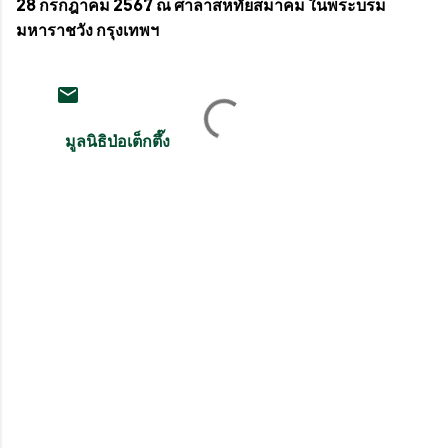
28 กรกฎาคม 2567 ณ ศาลาสหทัยสมาคม ในพระบรม
มหาราชวัง กรุงเทพฯ
มูลนิธิป่อเต็กตึ๊ง
ค
ว
า
ม
คิ
ด
เ
ห็
น