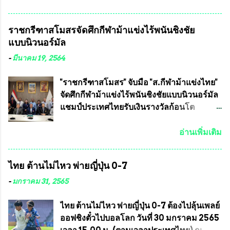
วชิราลงกรณ บดินทรเทพยวรางกูร (รัชกาลที่
เจริญชีพชัยประธานและ ที่ปรึกษากิตติมศักดิ์
10 ) พร้อมด้วย ดร.สุจินต์ สว่างศรี รองประธาน
ชมรมทหารพราน ค่ายปักธงชัย
ราชกรีฑาสโมสรจัดศึกกีฬาม้าแข่งไร้พนันชิงชัย
อำนวยการจัดการแข่งขัน และ นายวีรยุทธ
กรุงเทพมหานคร ได้เป็นประธาน แจก
แบบนิวนอร์มัล
สวัสดี ประธานคณะกรรมการจัดการแข่งขัน
ข้าวสาร อาหารแห้ง ให้กับพี่น้องชุมชนชาว
และคณะทำงาน ได้ร่วมกันประชุมหารือ
คลองลัดภาชี เขตภาษีเจริญ และชุมชน 50
-
มีนาคม 19, 2564
เตรียมความพร้อมจัดการแข่งขันฟุตบอลสูง
ห้อง โดยมี อส.ทพ จำนวน43นาย เสธอิฐและ
อายุ ชิงแชมป์ประเทศไทย ครั้งที่ 1 ประจำปี
ทีมงาน ต้องขออภัย ที่ไม่ได้เอ่ยชื่อเต็มสังกัด
"ราชกรีฑาสโมสร" จับมือ "ส.กีฬาม้าแข่งไทย"
2564 กำหนดแข่งขันระหว่างวันที่ 24
เพราะท่านขอสงวนเอาไว้ พันอากาศเอก ทอง
จัดศึกกีฬาม้าแข่งไร้พนันชิงชัยแบบนิวนอร์มัล
เมษายน จนถึงว...
อินทร์ พรหมสุวรรณ ท่านรองกัมปนาท ผู้ร่วม
แชมป์ประเทศไทยรับเงินรางวัลก้อนโต
ประสานงาน ไม่สามารถเข้าร่วมกิจกรรมใน
แน่นอน เมื่อวันที่ 19 มี.ค.ที่ผ่านมา "เสธ.น้อย"
ครั้งนี้ได้ เนื่องจาก ติดธุระเร่งด่วน จึงได้มอบ
พล.อ.วิชญ เทพหัสดิน ณ อยุธยา นายกสมาคม
อ่านเพิ่มเติม
หมายหน้าที่ ให้กับ รองวิเชียร ทรงมณี ดูแล
กีฬาม้าแข่งไทย เป็นประธานการประชุมการ
ความสงบเรียบร้อย นางฉวีวรรณ ตระกูลธรรม
จัดการแข่งขันร่วมกัน ระหว่างสมาคม
ไทย ต้านไม่ไหว พ่ายญี่ปุ่น 0-7
ประธานชุมชน คลองลัดภาชีเขตภาษีเจริญ
ราชกรีฑาสโมสร กับ สมาคมกีฬาม้าแข่งไทย
สท.ทพ. สมนึก ปัทมาลัยที่ปรึกษา และการแจก
ที่ห้องประชุมมูลนิธิโอลิมปิคไทย (บ้าน
-
มกราคม 31, 2565
ข้าวสารอาหารแห้งในคราวครั้งนี้ก็ได้รับ
อัมพวัน) เทเวศร์ โดยมี นายอำนวย รุ่งศุภกฤตา
ความ ร้องขอจากประธานชุมชนคลองลัดภาชี
นนท์ ประธานคณะกรรมการอำนวยการแข่ง
ไทย ต้านไม่ไหว พ่ายญี่ปุ่น 0-7 ต้องไปลุ้นเพลย์
เขตภาษีเจริญ !!พี่น้องชุมชนได้รับความเดือด
ม้า พร้อมด้วย นายเต็มสุข สุวรรณศร
ออฟชิงตั๋วไปบอลโลก วันที่ 30 มกราคม 2565