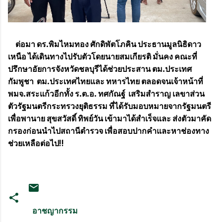
ต่อมา ดร.พิมไหมทอง ศักดิพัตโภคิน ประธานมูลนิธิดาว
เหนือ ได้เดินทางไปรับตัวโดยนายสมเกียรติ มั่นคง คณะที่
ปรึกษาอัยการจังหวัดชลบุรีได้ช่วยประสาน ตม.ประเทศ
กัมพูชา ตม.ประเทศไทยและ ทหารไทย ตลอดจนเจ้าหน้าที่
พมจ.สระแก้วอีกทั้ง ร.ต.อ. ทศกัณฐ์ เสริมสำราญ เลขาส่วน
ตัวรัฐมนตรีกระทรวงยุติธรรม ที่ได้รับมอบหมายจากรัฐมนตรี
เพื่อพานาย สุขสวัสดิ์ ทิพย์วัน เข้ามาได้สำเร็จและ ส่งตัวมาคัด
กรองก่อนนำไปสถานีตำรวจ เพื่อสอบปากคำและหาช่องทาง
ช่วยเหลือต่อไป!!
อาชญากรรม