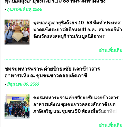
ฟุตบอลสูงอายุชิงถ้วย ร.10 68 ทีมร่วมฟาดแข้ง
คุณสมบัติชัดเจนดังนี้ 1.)พระทุกองค์จะต้อง
ทำความผิดกฎหมายการเลือกตั้ง นายณัฏฐ์ ธีร
ตอกโค๊ตและรันหมายเลข (พร้อมทั้งมีการทำ
ณัฐสุภานนท์ เปิดเผยว่า “ยกตัวอย่างในเขต
-
กุมภาพันธ์ 08, 2564
ลายบล๊อก โค๊ด หมายเลข) 2.)ต้องมีการ
พื้นที่เทศบาลนครเชียงใหม่ คณะกรรมการ
ประกาศจำนวนการจัดสร้างให้ชัดเจน ว่าสร้าง
การเลือกตั้งต้องแสวงหาข้อเท็จจริงและดำเนิน
ฟุตบอลสูงอายุชิงถ้วย ร.10 68 ทีมทั่วประเทศ
จำนวนเท่าไหร่ (เพื่อป้องกันการปั๊มเสริมใน
การจัดให้มีการเลือกตั้งใหม่ เพราะมีการร้อง
ฟาดแข้งเตะยาว3เดือนจบ11 ก.ค. สมาคมกีฬา
ภายหลัง) 3.)มีวัตถุประสงค์ที...
เรียนการกระทำความผิดกฎหมายการเลือกตั้ง
จังหวัดแห่งลพบุรี ร่วมกับ มูลนิธิอาทร
เข้ามาเป็นจำนวนมาก โดยจะเข้าหารือกับ
ประชานาถ และ ใจฟ้า อะคาเดมี่ จัดการ
เลขาธิการคณะกรรมการการเลือกตั้ง เพื่อให้
แข่งขันฟุตบอลสูงอายุชิงแชมป์ประเทศไทย ชิง
อ่านเพิ่มเติม
ตั้งคณะกรรมการแสวงหาข้อเท็จจริง เร่งให้มี
ถ้วยพระราชทาน รัชกาลที่ 10 กำหนดแข่งขัน
คำวินิจฉัยออกมา โดยเชื่อว่าคณะกรรมการ
ในเดือน เมษายน ถึงเดือน กรกฏาคม2564
ชมรมทหารพราน ค่ายปักธงชัย แจกข้าวสาร
การเลือกตั้งจะดำเนินการจัดให้มีการเลือกตั้ง
อดีตนักเตะทีมชาติอนุญาตให้ลงแข่งขันได้ ทีม
อาหารแห้ง ณ​ ชุมชนชาวคลองลัดภาชี
ใหม่อีกครั้ง ประธานมูลนิธิธรรมาภิบาลและ
แชมป์ได้รับ 150,000 บาท พร้อมได้สิทธิ์ไป
ต่อต้านทุจริต กล่าวต่ออีกว่า “นครเชียงใหม่
ทัวร์ต่างประเทศอีกด้วย ที่ห้องประชุม โรงทาน
-
มิถุนายน 09, 2563
เป็นเขตพื้นที่เศรษฐกิจอันสำคัญของภาคเหนือ
ครัวการบินกรุงเทพ วัดพระบาทน้ำพุ จังหวัด
ต้องส่งเสริมให้ผู้นำในระดับต่างๆมีหลักธร
ลพบุรี ท่านเจ้าคุณ พระราชวิสุทธิ ประชานาถ
ชมรมทหารพราน ค่ายปักธงชัย แจกข้าวสาร
รมาภิบาลในการบริหารราชการแผ่นดิน คณะ
(หลวงพ่อ อลงกต ) ในฐานะประธานมูลนิธิ
อาหารแห้ง ณ​ ชุมชนชาวคลองลัดภาชี เขต
กรรมการการเลือกตั้งถือเป็นองค์กรอิสระตาม
ประชานาถ และ ประธานอำนวยการจัดการ
ภาษีเจริญ และชุมชน 50 ห้อง เมื่อวันอาทิตย์ที่
รัฐธรรมนูญที่ต้องใ...
แข่งขันฟุตบอลสูงอายุชิงแชมป์ประเทศไทย ชิง
7 มิถุนายน 2563 ชมรมทหารพราน ค่าย
ถ้วยพระราชทาน สมเด็จพระเจ้าอยู่หัว มหา
ปักธงชัย กรุงเทพมหานครโดย พันเอกสมศักดิ์
อ่านเพิ่มเติม