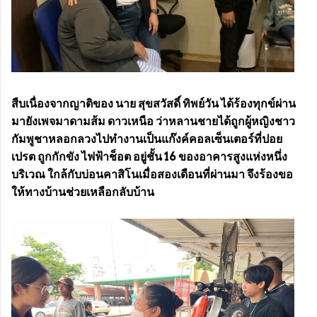
สืบเนื่องจากญาติของ นาย สุขสวัสดิ์ ทิพย์วัน ได้ร้องทุกข์ผ่าน
มายังเพจมาดามส้ม ดาวเหนือ ว่าหลานชายได้ถูกผู้หญิงชาว
กัมพูชาหลอกลวงไปทำงานเป็นแก๊งค์คอลเซ็นเตอร์ที่ปอย
เปรต ถูกกักขัง ไฟฟ้าช็อต อยู่ชั้น 16 ของอาคารสูงแห่งหนึ่ง
บริเวณ ใกล้กับบ่อนคาสิโนเมื่อสองเดือนที่ผ่านมา จึงร้องขอ
ให้ทางบ้านช่วยเหลือกลับบ้าน