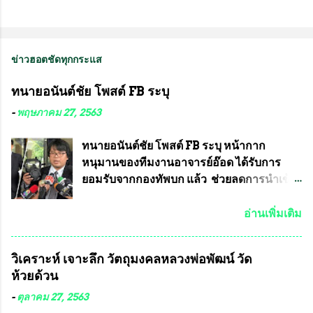
ข่าวฮอตชัดทุกกระแส
ทนายอนันต์ชัย โพสต์ FB ระบุ
-
พฤษภาคม 27, 2563
ทนายอนันต์ชัย โพสต์ FB ระบุ หน้ากาก
หนุมานของทีมงานอาจารย์อ๊อด ได้รับการ
ยอมรับจากกองทัพบก แล้ว ช่วยลดการนำเข้า
ได้ปีละ 600 ล้านบาท นายอนันต์ชัย ไชย
เดช ทนายความชื่อดัง ได้โพสต์ข้อความใน
อ่านเพิ่มเติม
Facebook ส่วนตัว ชี้แจงถึงความคืบหน้าคดี
ที่ได้ร่วมต่อสู้ กับรศ.ดร.วีรชัย พุทธวงศ์ หรือ
วิเคราะห์ เจาะลึก วัตถุมงคลหลวงพ่อพัฒน์ วัด
อาจารย์อ๊อด อาจารย์ประจำภาควิชาเคมี
ห้วยด้วน
คณะศิลปศาสตร์และวิทยาศาสตร์
มหาวิทยาลัยเกษตรศาสตร์ และทีมงานนักวิจัย
-
ตุลาคม 27, 2563