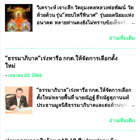
ที่ร่วมกันคิดค้น หน้ากากป้องกันสารพิษทาง
ทหาร ( หน้ากากหนุมาน ) ซึ่งทีมงานนักวิจัย
วิเคราะห์ เจาะลึก วัตถุมงคลหลวงพ่อพัฒน์ วัด
ของอาจารย์อ๊อด เล็งเห็นว่า หน้ากากป้องกัน
ห้วยด้วน รุ่น”สยบไพรีพินาศ” รุ่นยอดนิยมแห่ง
สารพิษทางทหาร ถ้าสามารถผลิตได้ใน
อนาคต หลายท่านคงยังไม่ทราบข้อเท็จจริงว่า
ประเทศไทย จะทำให้เรามีหน้ากากป้องกันสาร
พระเครื่องของเกจิอาจารย์ที่ทางสมาคมผู้นิยม
พิษทางทหารไม่ต้องนำเข้า ไม่ต้องเปลืองงบ
พระเครื่องพระบูชาไทย บรรจุให้มีในรายการ
อ่านเพิ่มเติม
ประมาณหลายร้อยล้านบาทต่อปี และยังใช้
ประกวด”แบบถาวร” ล่าสุดก็คือพระเครื่อง
ประโยชน์อื่นอีกมากมาย อันจะเป็นประโยชน์
หลวงพ่อคูณ และพระเครื่องหลวงปู่หมุน แต่
“ธรรมาภิบาล”เร่งหารือ กกต.ให้จัดการเลือกตั้ง
กับประเทศชาติอย่างยิ่ง ผมจะดีใจและภูมิใจ
พระเครื่องหลวงพ่อคูณ มีเพียงบางรุ่นเท่านั้นที่
ใหม่
มากหากหน้ากากป้องกันสารพิษทางทหารนี้
อยู่ในรายการประกวด เนื่องจากพระเครื่อง
ได้รับการผลิตในประเทศลดการนำเข้าโดยเด็ด
หลวงพ่อคูณ มีการจัดสร้างไว้มากมายหลาย
-
เมษายน 02, 2564
ขาด และสามารถผลิตจำหน่ายส่งออกต่าง
ร้อยรุ่น ... แต่ถ้าในอนาคต หากทางสมาคมฯ มี
ประเทศได้ โดยทีมทนายความและทีม
การบรรจุพระเครื่องหลวงพ่อพัฒน์ ให้มีการ
“ธรรมาภิบาล”เร่งหารือ กกต.ให้จัดการเลือก
งา...
ประกวดแบบถาวรบ้าง ก็คงจะมีการคัดเลือก
ตั้งใหม่หลายพื้นที่ นายณัฏฐ์ ธีรณัฐสุภานนท์
เพียงบางรุ่นเช่นกัน เนื่องจากพระเครื่องหลวง
ประธานมูลนิธิธรรมาภิบาลและต่อต้านทุจริต
พ่อพัฒน์ ก็มีการจัดสร้างไว้หลายร้อยรุ่นเช่น
ได้รับเรื่องร้องเรียนภายหลังจากการเลือกตั้ง
เดียวกับพระเครื่องหลวงพ่อคูณ ซึ่งท่านนายก
สมาชิกสภาเทศบาลทั่วประเทศเมื่อวันที่ 28
อ่านเพิ่มเติม
สมาคมฯ ท่านได้เคยประกาศย้ำทุกครั้งว่า พระ
มีนาคม 2564 ที่ผ่านมาพบว่าหลายพื้นที่เขต
ใหม่ที่จะนำเข้ารายการประกวดต้องมี
การเลือกตั้งมีประชาชนร้องเรียนการกระ