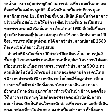
จะเป็นการกระตุ้นเศรษฐกิจด้านการท่องเที่ยว และในอนาคต
ก็จะทำเป็นองค์กร มูลนิธิ เพื่อนำเงินมาเป็นสวัสดิการ ดูแล
สมาชิกสมาคมปิยะมิตรไทย ซึ่งขณะนี้เปิดเพียงชั้นล่าง อาคาร
บริเวณชั้น2 ยังไม่เปิดให้บริการ ซึ่งบริเวณชั้น 2 จะเป็นส่วน
ของพรรคคอมมิวนิสต์มลายา ตั้งแต่ ค.ศ.1930 ที่ก่อตั้งขึ้นมา
สู้รบกับประเทศญี่ปุ่นและอังกฤษ ต้องใช้เวลา อีกประมาณ 1 ปี
จึงจะรวบรวมข้อมูลทั้งหมดได้ คาดว่าประมาณปลายปี 2568
ก็จะคงเปิดได้อย่างเต็มรูปแบบ
สำหรับพิพิธภัณฑ์ประวัติศาสตร์ปิยะมิตร เป็นอาคารปูน 2
ชั้น อยู่บริเวณทางเข้า ก่อนถึงสวนหมื่นบุปผา โครงการไม้ดอก
เมืองหนาวอันเนื่องมาจากพระราชดำริ ประมาณ 500 เมตร
ส่วนที่เปิดในวันนี้ เข้าชมฟรี อนาคตจะคิดค่าบริการ คนไทย
40 บาท ต่างชาติ 90 บาท ซึ่งภายในก็จะมีข้อมูลต่างๆ เขียน
บรรยายเป็นตัวหนังสือ ทั้งภาษาไทย ภาษาจีน และภาษา
อังกฤษ มีภาพถ่าย อุปกรณ์การดำรงชีพในป่า ข้าวของเครื่อง
ใช้ ทางการรบ ต่างๆ ในอดีตของพรรคคอมมิวนิสต์มลายา
แสดงให้ชม ซึ่งเป็นที่สนใจของนักท่องเที่ยวชาวมาเลเซียที่เดิน
ทางมาท่องเที่ยวในอำเภอเบตง กันเป็นอย่างมาก ทั้งนั่งคอย