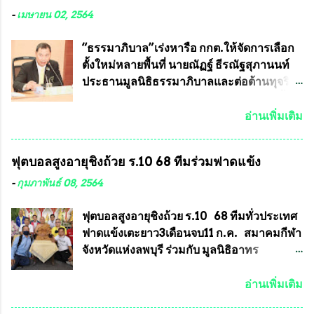
ได้รับการผลิตในประเทศลดการนำเข้าโดยเด็ด
หลวงพ่อคูณ มีการจัดสร้างไว้มากมายหลาย
-
เมษายน 02, 2564
ขาด และสามารถผลิตจำหน่ายส่งออกต่าง
ร้อยรุ่น ... แต่ถ้าในอนาคต หากทางสมาคมฯ มี
ประเทศได้ โดยทีมทนายความและทีม
การบรรจุพระเครื่องหลวงพ่อพัฒน์ ให้มีการ
“ธรรมาภิบาล”เร่งหารือ กกต.ให้จัดการเลือก
งา...
ประกวดแบบถาวรบ้าง ก็คงจะมีการคัดเลือก
ตั้งใหม่หลายพื้นที่ นายณัฏฐ์ ธีรณัฐสุภานนท์
เพียงบางรุ่นเช่นกัน เนื่องจากพระเครื่องหลวง
ประธานมูลนิธิธรรมาภิบาลและต่อต้านทุจริต
พ่อพัฒน์ ก็มีการจัดสร้างไว้หลายร้อยรุ่นเช่น
ได้รับเรื่องร้องเรียนภายหลังจากการเลือกตั้ง
เดียวกับพระเครื่องหลวงพ่อคูณ ซึ่งท่านนายก
สมาชิกสภาเทศบาลทั่วประเทศเมื่อวันที่ 28
อ่านเพิ่มเติม
สมาคมฯ ท่านได้เคยประกาศย้ำทุกครั้งว่า พระ
มีนาคม 2564 ที่ผ่านมาพบว่าหลายพื้นที่เขต
ใหม่ที่จะนำเข้ารายการประกวดต้องมี
การเลือกตั้งมีประชาชนร้องเรียนการกระ
ฟุตบอลสูงอายุชิงถ้วย ร.10 68 ทีมร่วมฟาดแข้ง
คุณสมบัติชัดเจนดังนี้ 1.)พระทุกองค์จะต้อง
ทำความผิดกฎหมายการเลือกตั้ง นายณัฏฐ์ ธีร
ตอกโค๊ตและรันหมายเลข (พร้อมทั้งมีการทำ
ณัฐสุภานนท์ เปิดเผยว่า “ยกตัวอย่างในเขต
-
กุมภาพันธ์ 08, 2564
ลายบล๊อก โค๊ด หมายเลข) 2.)ต้องมีการ
พื้นที่เทศบาลนครเชียงใหม่ คณะกรรมการ
ประกาศจำนวนการจัดสร้างให้ชัดเจน ว่าสร้าง
การเลือกตั้งต้องแสวงหาข้อเท็จจริงและดำเนิน
ฟุตบอลสูงอายุชิงถ้วย ร.10 68 ทีมทั่วประเทศ
จำนวนเท่าไหร่ (เพื่อป้องกันการปั๊มเสริมใน
การจัดให้มีการเลือกตั้งใหม่ เพราะมีการร้อง
ฟาดแข้งเตะยาว3เดือนจบ11 ก.ค. สมาคมกีฬา
ภายหลัง) 3.)มีวัตถุประสงค์ที...
เรียนการกระทำความผิดกฎหมายการเลือกตั้ง
จังหวัดแห่งลพบุรี ร่วมกับ มูลนิธิอาทร
เข้ามาเป็นจำนวนมาก โดยจะเข้าหารือกับ
ประชานาถ และ ใจฟ้า อะคาเดมี่ จัดการ
เลขาธิการคณะกรรมการการเลือกตั้ง เพื่อให้
แข่งขันฟุตบอลสูงอายุชิงแชมป์ประเทศไทย ชิง
อ่านเพิ่มเติม
ตั้งคณะกรรมการแสวงหาข้อเท็จจริง เร่งให้มี
ถ้วยพระราชทาน รัชกาลที่ 10 กำหนดแข่งขัน