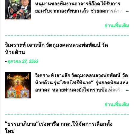
หนุมานของทีมงานอาจารย์อ๊อด ได้รับการ
ยอมรับจากกองทัพบก แล้ว ช่วยลดการนำเข้า
ได้ปีละ 600 ล้านบาท นายอนันต์ชัย ไชย
เดช ทนายความชื่อดัง ได้โพสต์ข้อความใน
อ่านเพิ่มเติม
Facebook ส่วนตัว ชี้แจงถึงความคืบหน้าคดี
ที่ได้ร่วมต่อสู้ กับรศ.ดร.วีรชัย พุทธวงศ์ หรือ
วิเคราะห์ เจาะลึก วัตถุมงคลหลวงพ่อพัฒน์ วัด
อาจารย์อ๊อด อาจารย์ประจำภาควิชาเคมี
ห้วยด้วน
คณะศิลปศาสตร์และวิทยาศาสตร์
มหาวิทยาลัยเกษตรศาสตร์ และทีมงานนักวิจัย
-
ตุลาคม 27, 2563
ที่ร่วมกันคิดค้น หน้ากากป้องกันสารพิษทาง
ทหาร ( หน้ากากหนุมาน ) ซึ่งทีมงานนักวิจัย
วิเคราะห์ เจาะลึก วัตถุมงคลหลวงพ่อพัฒน์ วัด
ของอาจารย์อ๊อด เล็งเห็นว่า หน้ากากป้องกัน
ห้วยด้วน รุ่น”สยบไพรีพินาศ” รุ่นยอดนิยมแห่ง
สารพิษทางทหาร ถ้าสามารถผลิตได้ใน
อนาคต หลายท่านคงยังไม่ทราบข้อเท็จจริงว่า
ประเทศไทย จะทำให้เรามีหน้ากากป้องกันสาร
พระเครื่องของเกจิอาจารย์ที่ทางสมาคมผู้นิยม
พิษทางทหารไม่ต้องนำเข้า ไม่ต้องเปลืองงบ
พระเครื่องพระบูชาไทย บรรจุให้มีในรายการ
อ่านเพิ่มเติม
ประมาณหลายร้อยล้านบาทต่อปี และยังใช้
ประกวด”แบบถาวร” ล่าสุดก็คือพระเครื่อง
ประโยชน์อื่นอีกมากมาย อันจะเป็นประโยชน์
หลวงพ่อคูณ และพระเครื่องหลวงปู่หมุน แต่
“ธรรมาภิบาล”เร่งหารือ กกต.ให้จัดการเลือกตั้ง
กับประเทศชาติอย่างยิ่ง ผมจะดีใจและภูมิใจ
พระเครื่องหลวงพ่อคูณ มีเพียงบางรุ่นเท่านั้นที่
ใหม่
มากหากหน้ากากป้องกันสารพิษทางทหารนี้
อยู่ในรายการประกวด เนื่องจากพระเครื่อง