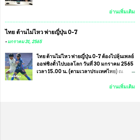
ประสานงาน ไม่สามารถเข้าร่วมกิจกรรมใน
แน่นอน เมื่อวันที่ 19 มี.ค.ที่ผ่านมา "เสธ.น้อย"
ครั้งนี้ได้ เนื่องจาก ติดธุระเร่งด่วน จึงได้มอบ
พล.อ.วิชญ เทพหัสดิน ณ อยุธยา นายกสมาคม
อ่านเพิ่มเติม
หมายหน้าที่ ให้กับ รองวิเชียร ทรงมณี ดูแล
กีฬาม้าแข่งไทย เป็นประธานการประชุมการ
ความสงบเรียบร้อย นางฉวีวรรณ ตระกูลธรรม
จัดการแข่งขันร่วมกัน ระหว่างสมาคม
ไทย ต้านไม่ไหว พ่ายญี่ปุ่น 0-7
ประธานชุมชน คลองลัดภาชีเขตภาษีเจริญ
ราชกรีฑาสโมสร กับ สมาคมกีฬาม้าแข่งไทย
สท.ทพ. สมนึก ปัทมาลัยที่ปรึกษา และการแจก
ที่ห้องประชุมมูลนิธิโอลิมปิคไทย (บ้าน
-
มกราคม 31, 2565
ข้าวสารอาหารแห้งในคราวครั้งนี้ก็ได้รับ
อัมพวัน) เทเวศร์ โดยมี นายอำนวย รุ่งศุภกฤตา
ความ ร้องขอจากประธานชุมชนคลองลัดภาชี
นนท์ ประธานคณะกรรมการอำนวยการแข่ง
ไทย ต้านไม่ไหว พ่ายญี่ปุ่น 0-7 ต้องไปลุ้นเพลย์
เขตภาษีเจริญ !!พี่น้องชุมชนได้รับความเดือด
ม้า พร้อมด้วย นายเต็มสุข สุวรรณศร
ออฟชิงตั๋วไปบอลโลก วันที่ 30 มกราคม 2565
ร้อนจากพิษโรค covid-19 ทำให้การอยู่การ
กรรมการอำนวยการแข่งม้า และรักษาการผู้
เวลา 15.00 น. (ตามเวลาประเทศไทย) ณ
กินได้รับความเ...
จัดการฝ่ายแข่งม้า สมาคมราชกรีฑาสโมสร
สนาม ดีวาน พาทิล สเตเดียม นคร มุมไบ การ
และคณะกรรมการจากทั้งสองฝ่าย เข้าร่วม
แข่งขันฟุตบอลหญิงชิงแชมป์เอเชีย 2022 รอบ
อ่านเพิ่มเติม
ประชุมอย่างพร้อมเพรียง สรุปประเด็นสำคัญ
8 ทีมสุดท้าย ญี่ปุ่น แชมป์กลุ่ม ซี พบกับ ไทย
ของการประชุมดังนี้ ที่ประชุมกำหนดจัดการ
อันดับ 3 จาก กลุ่มบี เกมนี้ ญี่ปุ่นนำทีมมาโดย
แข่งขันกีฬาม้าแข่งชิงแชมป์ประเทศไทย
ซากิ คูมางาอิ กัปตันทีม พร้อมด้วย กองหน้า
ประจำปี 2564 ซึ่งเป็นครั้งแรกของการชิง
อย่าง มานา อิวาบูชิ และ มินา ทานากะ ด้าน
แชมป์ประเทศไทย และเป็นครั้งที่ 2 ของการ
ไทยเกมนี้ ต้องใช้ นัตซึโกะ โทโดโรกิ คุมทีม
แข่งม้ากีฬาที่ไม่เกี่ยวข้องกับการพนัน กำหนด
พร้อมมี สุชาวดี นิลธำรงค์ เป็นกองหน้าคู่กับ
จัดขึ้นในวันที่ 16 พ.ค.นี้ ที่สนามราชกรีฑา
เสาว์ลักษ์ เพ็งงาม ส่วนตรงกลางมี อิรวดี มาค