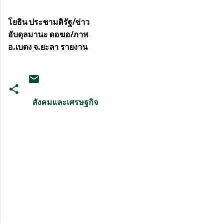
โยธิน ประชามติรัฐ/ข่าว
อับดุลมานะ ดอฆอ/ภาพ
อ.เบตง จ.ยะลา รายงาน
สังคมและเศรษฐกิจ
ค
ว
า
ม
คิ
ด
เ