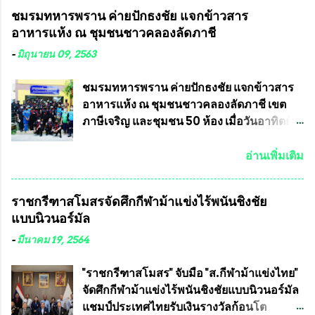
คำวินิจฉัยออกมา โดยเชื่อว่าคณะกรรมการ
ในเดือน เมษายน ถึงเดือน กรกฏาคม2564
ชมรมทหารพราน ค่ายปักธงชัย แจกข้าวสาร
การเลือกตั้งจะดำเนินการจัดให้มีการเลือกตั้ง
อดีตนักเตะทีมชาติอนุญาตให้ลงแข่งขันได้ ทีม
อาหารแห้ง ณ​ ชุมชนชาวคลองลัดภาชี
ใหม่อีกครั้ง ประธานมูลนิธิธรรมาภิบาลและ
แชมป์ได้รับ 150,000 บาท พร้อมได้สิทธิ์ไป
ต่อต้านทุจริต กล่าวต่ออีกว่า “นครเชียงใหม่
ทัวร์ต่างประเทศอีกด้วย ที่ห้องประชุม โรงทาน
-
มิถุนายน 09, 2563
เป็นเขตพื้นที่เศรษฐกิจอันสำคัญของภาคเหนือ
ครัวการบินกรุงเทพ วัดพระบาทน้ำพุ จังหวัด
ต้องส่งเสริมให้ผู้นำในระดับต่างๆมีหลักธร
ลพบุรี ท่านเจ้าคุณ พระราชวิสุทธิ ประชานาถ
ชมรมทหารพราน ค่ายปักธงชัย แจกข้าวสาร
รมาภิบาลในการบริหารราชการแผ่นดิน คณะ
(หลวงพ่อ อลงกต ) ในฐานะประธานมูลนิธิ
อาหารแห้ง ณ​ ชุมชนชาวคลองลัดภาชี เขต
กรรมการการเลือกตั้งถือเป็นองค์กรอิสระตาม
ประชานาถ และ ประธานอำนวยการจัดการ
ภาษีเจริญ และชุมชน 50 ห้อง เมื่อวันอาทิตย์ที่
รัฐธรรมนูญที่ต้องใ...
แข่งขันฟุตบอลสูงอายุชิงแชมป์ประเทศไทย ชิง
7 มิถุนายน 2563 ชมรมทหารพราน ค่าย
ถ้วยพระราชทาน สมเด็จพระเจ้าอยู่หัว มหา
ปักธงชัย กรุงเทพมหานครโดย พันเอกสมศักดิ์
อ่านเพิ่มเติม
วชิราลงกรณ บดินทรเทพยวรางกูร (รัชกาลที่
เจริญชีพชัยประธานและ ที่ปรึกษากิตติมศักดิ์
10 ) พร้อมด้วย ดร.สุจินต์ สว่างศรี รองประธาน
ชมรมทหารพราน ค่ายปักธงชัย
ราชกรีฑาสโมสรจัดศึกกีฬาม้าแข่งไร้พนันชิงชัย
อำนวยการจัดการแข่งขัน และ นายวีรยุทธ
กรุงเทพมหานคร ได้เป็นประธาน แจก
แบบนิวนอร์มัล
สวัสดี ประธานคณะกรรมการจัดการแข่งขัน
ข้าวสาร อาหารแห้ง ให้กับพี่น้องชุมชนชาว
และคณะทำงาน ได้ร่วมกันประชุมหารือ
คลองลัดภาชี เขตภาษีเจริญ และชุมชน 50
-
มีนาคม 19, 2564
เตรียมความพร้อมจัดการแข่งขันฟุตบอลสูง
ห้อง โดยมี อส.ทพ จำนวน43นาย เสธอิฐและ
อายุ ชิงแชมป์ประเทศไทย ครั้งที่ 1 ประจำปี
ทีมงาน ต้องขออภัย ที่ไม่ได้เอ่ยชื่อเต็มสังกัด
"ราชกรีฑาสโมสร" จับมือ "ส.กีฬาม้าแข่งไทย"
2564 กำหนดแข่งขันระหว่างวันที่ 24
เพราะท่านขอสงวนเอาไว้ พันอากาศเอก ทอง
จัดศึกกีฬาม้าแข่งไร้พนันชิงชัยแบบนิวนอร์มัล
เมษายน จนถึงว...
อินทร์ พรหมสุวรรณ ท่านรองกัมปนาท ผู้ร่วม
แชมป์ประเทศไทยรับเงินรางวัลก้อนโต