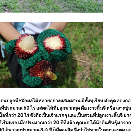
นปลูกพืชผักผลไม้หลายอย่างผสมผสาน มีทั้งทุเรียน มังคุด ลองกอ
่ประมาณ 60 ไร่ แต่ผลไม้ที่ปลูกมากสุด คือ เงาะลิ้นจี่ หรือ เงาะปู
อที่กว่า 20 ไร่ ซึ่งถือเป็นเจ้าแรกๆ และเป็นสวนที่ปลูกเงาะลิ้นจี่ มาก
ีเริ่มแรก เมื่อประมาณกว่า 20 ปีที่แล้ว คุณพ่อ ได้นำต้นพันธุ์มาจาก
0 ต้น ปลูกประมาณ 3-4 ปี ก็มีผลผลิต จึงนำไปขายในตลาดเบตง แล