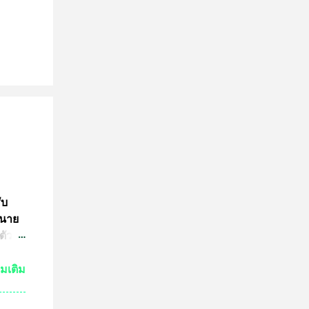
ับ
 นาย
ตัว
ย์
่มเติม
กัน
งเห็น