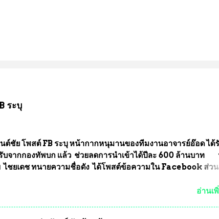
B ระบุ
นต์ชัย โพสต์ FB ระบุ หน้ากากหนุมานของทีมงานอาจารย์อ๊อด ได้ร
ับจากกองทัพบก แล้ว ช่วยลดการนำเข้าได้ปีละ 600 ล้านบาท
ัย ไชยเดช ทนายความชื่อดัง ได้โพสต์ข้อความใน Facebook ส่วน
งความคืบหน้าคดีที่ได้ร่วมต่อสู้ กับรศ.ดร.วีรชัย พุทธวงศ์ หรืออาจาร
จารย์ประจำภาควิชาเคมี คณะศิลปศาสตร์และวิทยาศาสตร์
อ่านเพิ
ลัยเกษตรศาสตร์ และทีมงานนักวิจัย ที่ร่วมกันคิดค้น หน้ากากป้อง
งทหาร ( หน้ากากหนุมาน ) ซึ่งทีมงานนักวิจัยของอาจารย์อ๊อด เล็