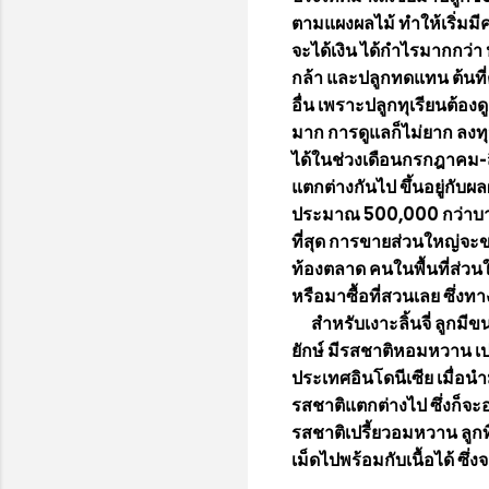
ตามแผงผลไม้ ทำให้เริ่มมีค
จะได้เงิน ได้กำไรมากกว่า
กล้า และปลูกทดแทน ต้นที่
อื่น เพราะปลูกทุเรียนต้องด
มาก การดูแลก็ไม่ยาก ลงทุน
ได้ในช่วงเดือนกรกฎาคม-สิง
แตกต่างกันไป ขึ้นอยู่กับ
ประมาณ 500,000 กว่าบาท ต่อ
ที่สุด การขายส่วนใหญ่จะขา
ท้องตลาด คนในพื้นที่ส่วนให
หรือมาซื้อที่สวนเลย ซึ่ง
สำหรับเงาะลิ้นจี่ ลูกมีขน
ยักษ์ มีรสชาติหอมหวาน เปล
ประเทศอินโดนีเซีย เมื่อนำ
รสชาติแตกต่างไป ซึ่งก็จะ
รสชาติเปรี้ยวอมหวาน ลูกท
เม็ดไปพร้อมกับเนื้อได้ ซึ