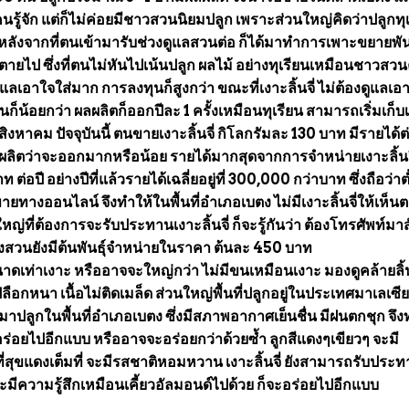
นรู้จัก แต่ก็ไม่ค่อยมีชาวสวนนิยมปลูก เพราะส่วนใหญ่คิดว่าปลูกทุ
 หลังจากที่ตนเข้ามารับช่วงดูแลสวนต่อ ก็ได้มาทำการเพาะขยายพันธ
ตายไป ซึ่งที่ตนไม่หันไปเน้นปลูก ผลไม้ อย่างทุเรียนเหมือนชาวสว
ูแลเอาใจใส่มาก การลงทุนก็สูงกว่า ขณะที่เงาะลิ้นจี่ ไม่ต้องดูแลเอ
ก็น้อยกว่า ผลผลิตก็ออกปีละ 1 ครั้งเหมือนทุเรียน สามารถเริ่มเก็บเ
หาคม ปัจจุบันนี้ ตนขายเงาะลิ้นจี่ กิโลกรัมละ 130 บาท มีรายได้ต่
ผลผลิตว่าจะออกมากหรือน้อย รายได้มากสุดจากการจำหน่ายเงาะลิ้นจี่
ปี อย่างปีที่แล้วรายได้เฉลี่ยอยู่ที่ 300,000 กว่าบาท ซึ่งถือว่าต
ยทางออนไลน์ จึงทำให้ในพื้นที่อำเภอเบตง ไม่มีเงาะลิ้นจี่ให้เห็น
ญ่ที่ต้องการจะรับประทานเงาะลิ้นจี่ ก็จะรู้กันว่า ต้องโทรศัพท์มาสั
ทางสวนยังมีต้นพันธุ์จำหน่ายในราคา ต้นละ 450 บาท
าดเท่าเงาะ หรืออาจจะใหญ่กว่า ไม่มีขนเหมือนเงาะ มองดูคล้ายลิ้น
ือกหนา เนื้อไม่ติดเมล็ด ส่วนใหญ่พื้นที่ปลูกอยู่ในประเทศมาเลเซีย
มาปลูกในพื้นที่อำเภอเบตง ซึ่งมีสภาพอากาศเย็นชื่น มีฝนตกชุก จึง
อร่อยไปอีกแบบ หรืออาจจะอร่อยกว่าด้วยซ้ำ ลูกสีแดงๆเขียวๆ จะมี
ี่สุขแดงเต็มที่ จะมีรสชาติหอมหวาน เงาะลิ้นจี่ ยังสามารถรับประ
่งจะมีความรู้สึกเหมือนเคี้ยวอัลมอนด์ไปด้วย ก็จะอร่อยไปอีกแบบ