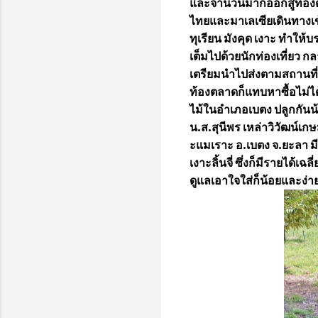
และจำนวนมากออกสู่ท้องตลา
ไทยและมาเลเซียเดินทางเข้
ทุเรียน มังคุด เงาะ ทำให้
เต็มไปด้วยนักท่องเที่ยว ก
เตรียมนำไปส่งตามสถานที่ต่
ท้องตลาดก็แทบหาซื้อไม่ได้ 
ไม้ในอำเภอเบตง ปลูกกันน้
น.ส.สุนีพร เหล่าวิวัฒน์เก
ะแมเราะ อ.เบตง จ.ยะลา ม
เงาะลิ้นจี่ ซึ่งก็มีรายได้
ดูแลเอาใจใส่ก็น้อยและง่า