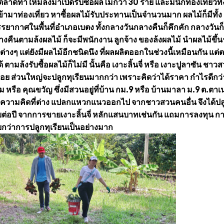
ดทำให้มีล้งมาเปิดรับซื้อผลไม้กว่า 30 ราย และมีนักท่องเที่ยวทั
ามาท่องเที่ยว หาซื้อผลไม้รับประทานเป็นจำนวนมาก ผลไม้ก็มีทั้ง
บรรยากาศในพื้นที่อำเภอเบตง ทั้งกลางวันกลางคืนก็คึกคัก กลางวันก
ลางคืนตามล้งผลไม้ ก็จะมีพนักงาน ลูกจ้าง ของล้งผลไม้ นำผลไม้ขึ้
างๆ แต่ยังมีผลไม้อีกชนิดนึง ที่ผลผลิตออกในช่วงนี้เหมือนกัน แต่
ตามล้งรับซื้อผลไม้ก็ไม่มี นั้นคือ เงาะลิ้นจี่ หรือ เงาะปูลาซัน ชา
อย ส่วนใหญ่จะปลูกทุเรียนมากกว่า เพราะคิดว่าได้ราคา กำไรดีกว่า
ษม หรือ คุณขวัญ ซึ่งมีสวนอยู่ที่บ้าน กม.9 หรือ บ้านมาลา ม.9 ต.ตาเ
ีความคิดที่ต่าง แปลกแหวกแนวออกไป จากชาวสวนคนอื่น จึงได้ปล
เฉลี่ยต่อปี จากการขายเงาะลิ้นจี่ หลักแสนบาทเช่นกัน แถมการลงทุน ก
ยกว่าการปลูกทุเรียนเป็นอย่างมาก