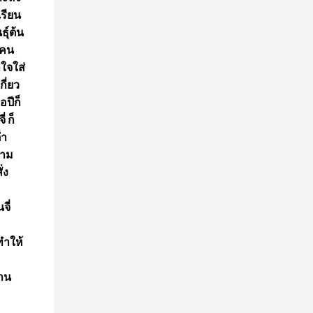
เรียน
ุ์ต้น
นคน
าใจใส่
กี่ยว
อปีก็
 ก็
่ำ
ตาม
่ง
จี่
ทำให้
ทาน