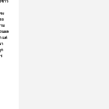
้งชาว
็จะ
นรถ
ตาม
วสวนผล
 แต่
นา
ูก
าร