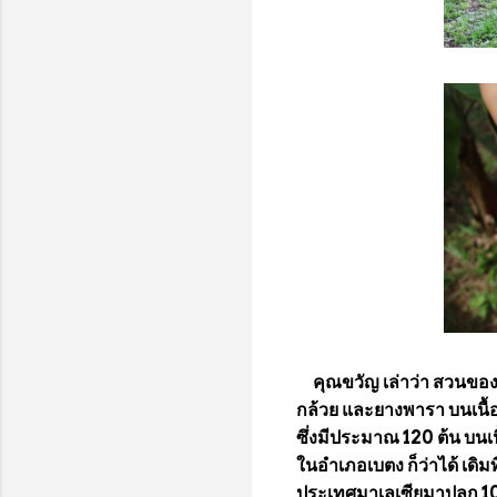
คุณขวัญ เล่าว่า สวนของต
กล้วย และยางพารา บนเนื้อที
ซึ่งมีประมาณ 120 ต้น บนเนื้
ในอำเภอเบตง ก็ว่าได้ เดิมท
ประเทศมาเลเซียมาปลูก 10