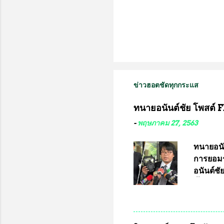
ข่าวฮอตชัดทุกกระแส
ทนายอนันต์ชัย โพสต์ F
-
พฤษภาคม 27, 2563
ทนายอนั
การยอมร
อนันต์ช
ชี้แจงถึ
อ๊อด อา
มหาวิทยา
สารพิษทา