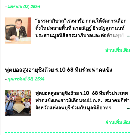
ได้รับการผลิตในประเทศลดการนำเข้าโดยเด็ด
หลวงพ่อคูณ มีการจัดสร้างไว้มากมายหลาย
-
เมษายน 02, 2564
ขาด และสามารถผลิตจำหน่ายส่งออกต่าง
ร้อยรุ่น ... แต่ถ้าในอนาคต หากทางสมาคมฯ มี
ประเทศได้ โดยทีมทนายความและทีม
การบรรจุพระเครื่องหลวงพ่อพัฒน์ ให้มีการ
“ธรรมาภิบาล”เร่งหารือ กกต.ให้จัดการเลือก
งา...
ประกวดแบบถาวรบ้าง ก็คงจะมีการคัดเลือก
ตั้งใหม่หลายพื้นที่ นายณัฏฐ์ ธีรณัฐสุภานนท์
เพียงบางรุ่นเช่นกัน เนื่องจากพระเครื่องหลวง
ประธานมูลนิธิธรรมาภิบาลและต่อต้านทุจริต
พ่อพัฒน์ ก็มีการจัดสร้างไว้หลายร้อยรุ่นเช่น
ได้รับเรื่องร้องเรียนภายหลังจากการเลือกตั้ง
เดียวกับพระเครื่องหลวงพ่อคูณ ซึ่งท่านนายก
สมาชิกสภาเทศบาลทั่วประเทศเมื่อวันที่ 28
อ่านเพิ่มเติม
สมาคมฯ ท่านได้เคยประกาศย้ำทุกครั้งว่า พระ
มีนาคม 2564 ที่ผ่านมาพบว่าหลายพื้นที่เขต
ใหม่ที่จะนำเข้ารายการประกวดต้องมี
การเลือกตั้งมีประชาชนร้องเรียนการกระ
ฟุตบอลสูงอายุชิงถ้วย ร.10 68 ทีมร่วมฟาดแข้ง
คุณสมบัติชัดเจนดังนี้ 1.)พระทุกองค์จะต้อง
ทำความผิดกฎหมายการเลือกตั้ง นายณัฏฐ์ ธีร
ตอกโค๊ตและรันหมายเลข (พร้อมทั้งมีการทำ
ณัฐสุภานนท์ เปิดเผยว่า “ยกตัวอย่างในเขต
-
กุมภาพันธ์ 08, 2564
ลายบล๊อก โค๊ด หมายเลข) 2.)ต้องมีการ
พื้นที่เทศบาลนครเชียงใหม่ คณะกรรมการ
ประกาศจำนวนการจัดสร้างให้ชัดเจน ว่าสร้าง
การเลือกตั้งต้องแสวงหาข้อเท็จจริงและดำเนิน
ฟุตบอลสูงอายุชิงถ้วย ร.10 68 ทีมทั่วประเทศ
จำนวนเท่าไหร่ (เพื่อป้องกันการปั๊มเสริมใน
การจัดให้มีการเลือกตั้งใหม่ เพราะมีการร้อง
ฟาดแข้งเตะยาว3เดือนจบ11 ก.ค. สมาคมกีฬา
ภายหลัง) 3.)มีวัตถุประสงค์ที...
เรียนการกระทำความผิดกฎหมายการเลือกตั้ง
จังหวัดแห่งลพบุรี ร่วมกับ มูลนิธิอาทร
เข้ามาเป็นจำนวนมาก โดยจะเข้าหารือกับ
ประชานาถ และ ใจฟ้า อะคาเดมี่ จัดการ
เลขาธิการคณะกรรมการการเลือกตั้ง เพื่อให้
แข่งขันฟุตบอลสูงอายุชิงแชมป์ประเทศไทย ชิง
อ่านเพิ่มเติม
ตั้งคณะกรรมการแสวงหาข้อเท็จจริง เร่งให้มี
ถ้วยพระราชทาน รัชกาลที่ 10 กำหนดแข่งขัน