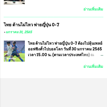
ประสานงาน ไม่สามารถเข้าร่วมกิจกรรมใน
แน่นอน เมื่อวันที่ 19 มี.ค.ที่ผ่านมา "เสธ.น้อย"
ครั้งนี้ได้ เนื่องจาก ติดธุระเร่งด่วน จึงได้มอบ
พล.อ.วิชญ เทพหัสดิน ณ อยุธยา นายกสมาคม
อ่านเพิ่มเติม
หมายหน้าที่ ให้กับ รองวิเชียร ทรงมณี ดูแล
กีฬาม้าแข่งไทย เป็นประธานการประชุมการ
ความสงบเรียบร้อย นางฉวีวรรณ ตระกูลธรรม
จัดการแข่งขันร่วมกัน ระหว่างสมาคม
ไทย ต้านไม่ไหว พ่ายญี่ปุ่น 0-7
ประธานชุมชน คลองลัดภาชีเขตภาษีเจริญ
ราชกรีฑาสโมสร กับ สมาคมกีฬาม้าแข่งไทย
สท.ทพ. สมนึก ปัทมาลัยที่ปรึกษา และการแจก
ที่ห้องประชุมมูลนิธิโอลิมปิคไทย (บ้าน
-
มกราคม 31, 2565
ข้าวสารอาหารแห้งในคราวครั้งนี้ก็ได้รับ
อัมพวัน) เทเวศร์ โดยมี นายอำนวย รุ่งศุภกฤตา
ความ ร้องขอจากประธานชุมชนคลองลัดภาชี
นนท์ ประธานคณะกรรมการอำนวยการแข่ง
ไทย ต้านไม่ไหว พ่ายญี่ปุ่น 0-7 ต้องไปลุ้นเพลย์
เขตภาษีเจริญ !!พี่น้องชุมชนได้รับความเดือด
ม้า พร้อมด้วย นายเต็มสุข สุวรรณศร
ออฟชิงตั๋วไปบอลโลก วันที่ 30 มกราคม 2565
ร้อนจากพิษโรค covid-19 ทำให้การอยู่การ
กรรมการอำนวยการแข่งม้า และรักษาการผู้
เวลา 15.00 น. (ตามเวลาประเทศไทย) ณ
กินได้รับความเ...
จัดการฝ่ายแข่งม้า สมาคมราชกรีฑาสโมสร
สนาม ดีวาน พาทิล สเตเดียม นคร มุมไบ การ
และคณะกรรมการจากทั้งสองฝ่าย เข้าร่วม
แข่งขันฟุตบอลหญิงชิงแชมป์เอเชีย 2022 รอบ
อ่านเพิ่มเติม
ประชุมอย่างพร้อมเพรียง สรุปประเด็นสำคัญ
8 ทีมสุดท้าย ญี่ปุ่น แชมป์กลุ่ม ซี พบกับ ไทย
ของการประชุมดังนี้ ที่ประชุมกำหนดจัดการ
อันดับ 3 จาก กลุ่มบี เกมนี้ ญี่ปุ่นนำทีมมาโดย
แข่งขันกีฬาม้าแข่งชิงแชมป์ประเทศไทย
ซากิ คูมางาอิ กัปตันทีม พร้อมด้วย กองหน้า
ประจำปี 2564 ซึ่งเป็นครั้งแรกของการชิง
อย่าง มานา อิวาบูชิ และ มินา ทานากะ ด้าน
แชมป์ประเทศไทย และเป็นครั้งที่ 2 ของการ
ไทยเกมนี้ ต้องใช้ นัตซึโกะ โทโดโรกิ คุมทีม
แข่งม้ากีฬาที่ไม่เกี่ยวข้องกับการพนัน กำหนด
พร้อมมี สุชาวดี นิลธำรงค์ เป็นกองหน้าคู่กับ
จัดขึ้นในวันที่ 16 พ.ค.นี้ ที่สนามราชกรีฑา
เสาว์ลักษ์ เพ็งงาม ส่วนตรงกลางมี อิรวดี มาค