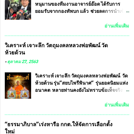
หนุมานของทีมงานอาจารย์อ๊อด ได้รับการ
ยอมรับจากกองทัพบก แล้ว ช่วยลดการนำเข้า
ได้ปีละ 600 ล้านบาท นายอนันต์ชัย ไชย
เดช ทนายความชื่อดัง ได้โพสต์ข้อความใน
อ่านเพิ่มเติม
Facebook ส่วนตัว ชี้แจงถึงความคืบหน้าคดี
ที่ได้ร่วมต่อสู้ กับรศ.ดร.วีรชัย พุทธวงศ์ หรือ
วิเคราะห์ เจาะลึก วัตถุมงคลหลวงพ่อพัฒน์ วัด
อาจารย์อ๊อด อาจารย์ประจำภาควิชาเคมี
ห้วยด้วน
คณะศิลปศาสตร์และวิทยาศาสตร์
มหาวิทยาลัยเกษตรศาสตร์ และทีมงานนักวิจัย
-
ตุลาคม 27, 2563
ที่ร่วมกันคิดค้น หน้ากากป้องกันสารพิษทาง
ทหาร ( หน้ากากหนุมาน ) ซึ่งทีมงานนักวิจัย
วิเคราะห์ เจาะลึก วัตถุมงคลหลวงพ่อพัฒน์ วัด
ของอาจารย์อ๊อด เล็งเห็นว่า หน้ากากป้องกัน
ห้วยด้วน รุ่น”สยบไพรีพินาศ” รุ่นยอดนิยมแห่ง
สารพิษทางทหาร ถ้าสามารถผลิตได้ใน
อนาคต หลายท่านคงยังไม่ทราบข้อเท็จจริงว่า
ประเทศไทย จะทำให้เรามีหน้ากากป้องกันสาร
พระเครื่องของเกจิอาจารย์ที่ทางสมาคมผู้นิยม
พิษทางทหารไม่ต้องนำเข้า ไม่ต้องเปลืองงบ
พระเครื่องพระบูชาไทย บรรจุให้มีในรายการ
อ่านเพิ่มเติม
ประมาณหลายร้อยล้านบาทต่อปี และยังใช้
ประกวด”แบบถาวร” ล่าสุดก็คือพระเครื่อง
ประโยชน์อื่นอีกมากมาย อันจะเป็นประโยชน์
หลวงพ่อคูณ และพระเครื่องหลวงปู่หมุน แต่
“ธรรมาภิบาล”เร่งหารือ กกต.ให้จัดการเลือกตั้ง
กับประเทศชาติอย่างยิ่ง ผมจะดีใจและภูมิใจ
พระเครื่องหลวงพ่อคูณ มีเพียงบางรุ่นเท่านั้นที่
ใหม่
มากหากหน้ากากป้องกันสารพิษทางทหารนี้
อยู่ในรายการประกวด เนื่องจากพระเครื่อง