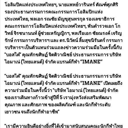
โอลิมปิคแห่งประเทศไทยฯ, นายแพทย์วารินทร์ ตัณฑ์ศุภศิริ
รองประธานกรรมการคณะกรรมการโอลิมปิกแห่ง
ประเทศไทย, พลเอก รณชัย มัญขุสุนทรกุล รองเลขาธิการ
คณะกรรมการโอลิมปิคแห่งประเทศไทยฯ, พันตำรวจเอก โก
วิทย์ จิรชนานนท์ ผู้ช่วยเหรัญญิกฯ, พลเรือเอก ชัยณรงค์ เจริญ
รักษ์ กรรมการบริหารฯ และ ดร.นิวัตน์ ลิ้มสุขนิรันดร์ กรรมกา
รบริหารฯ เป็นตัวแทนร่วมแถลงข่าวความร่วมมือในครั้งนี้กับ
"บอสไต๋" คุณทักขศิษฏ์ จิตติวาณิชย์ ประธานกรรมการ บริษัท
ไอมาเน่ (ไทยแลนด์) จำกัด แบรนด์กีฬา “IMANE”
"บอสไต๋" คุณทักขศิษฏ์ จิตติวาณิชย์ ประธานกรรมการ บริษัท
ไอมาเน่ (ไทยแลนด์) จำกัด แบรนด์กีฬา “IMANE” เปิดเผยถึง
ความร่วมมือในครั้งนี้ว่า "บริษัท ไอมาเน่ (ไทยแลนด์) จำกัด
ของเราเดินทางก้าวเข้าสู่ปีที่ 5 เรามุ่งหวังส่งเสริมพัฒนา
คุณภาพ และศักยภาพ ของผลิตภัณฑ์ และนักกีฬาระดับ
เยาวชน จนถึงนักกีฬาอาชีพ"
"เรามีความยินดีอย่างยิ่งที่ได้เข้ามาสนับสนุนคณะนักกีฬาไทย