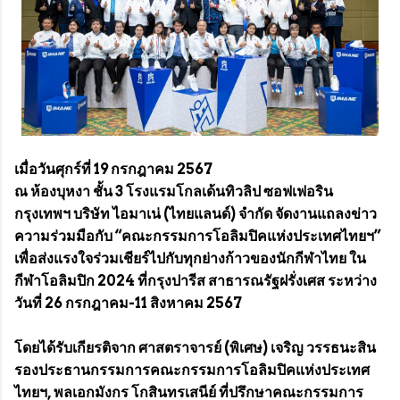
เมื่อวันศุกร์ที่ 19 กรกฎาคม 2567
ณ ห้องบุหงา ชั้น 3 โรงแรมโกลเด้นทิวลิป ซอฟเฟอริน
กรุงเทพฯ บริษัท ไอมาเน่ (ไทยแลนด์) จำกัด จัดงานแถลงข่าว
ความร่วมมือกับ “คณะกรรมการโอลิมปิคแห่งประเทศไทยฯ”
เพื่อส่งแรงใจร่วมเชียร์ไปกับทุกย่างก้าวของนักกีฬาไทย ใน
กีฬาโอลิมปิก 2024 ที่กรุงปารีส สาธารณรัฐฝรั่งเศส ระหว่าง
วันที่ 26 กรกฎาคม-11 สิงหาคม 2567
โดยได้รับเกียรติจาก ศาสตราจารย์ (พิเศษ) เจริญ วรรธนะสิน
รองประธานกรรมการคณะกรรมการโอลิมปิคแห่งประเทศ
ไทยฯ, พลเอกมังกร โกสินทรเสนีย์ ที่ปรึกษาคณะกรรมการ