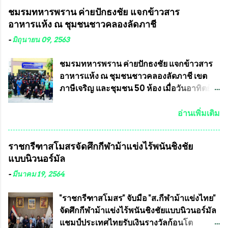
คำวินิจฉัยออกมา โดยเชื่อว่าคณะกรรมการ
ในเดือน เมษายน ถึงเดือน กรกฏาคม2564
ชมรมทหารพราน ค่ายปักธงชัย แจกข้าวสาร
การเลือกตั้งจะดำเนินการจัดให้มีการเลือกตั้ง
อดีตนักเตะทีมชาติอนุญาตให้ลงแข่งขันได้ ทีม
อาหารแห้ง ณ​ ชุมชนชาวคลองลัดภาชี
ใหม่อีกครั้ง ประธานมูลนิธิธรรมาภิบาลและ
แชมป์ได้รับ 150,000 บาท พร้อมได้สิทธิ์ไป
ต่อต้านทุจริต กล่าวต่ออีกว่า “นครเชียงใหม่
ทัวร์ต่างประเทศอีกด้วย ที่ห้องประชุม โรงทาน
-
มิถุนายน 09, 2563
เป็นเขตพื้นที่เศรษฐกิจอันสำคัญของภาคเหนือ
ครัวการบินกรุงเทพ วัดพระบาทน้ำพุ จังหวัด
ต้องส่งเสริมให้ผู้นำในระดับต่างๆมีหลักธร
ลพบุรี ท่านเจ้าคุณ พระราชวิสุทธิ ประชานาถ
ชมรมทหารพราน ค่ายปักธงชัย แจกข้าวสาร
รมาภิบาลในการบริหารราชการแผ่นดิน คณะ
(หลวงพ่อ อลงกต ) ในฐานะประธานมูลนิธิ
อาหารแห้ง ณ​ ชุมชนชาวคลองลัดภาชี เขต
กรรมการการเลือกตั้งถือเป็นองค์กรอิสระตาม
ประชานาถ และ ประธานอำนวยการจัดการ
ภาษีเจริญ และชุมชน 50 ห้อง เมื่อวันอาทิตย์ที่
รัฐธรรมนูญที่ต้องใ...
แข่งขันฟุตบอลสูงอายุชิงแชมป์ประเทศไทย ชิง
7 มิถุนายน 2563 ชมรมทหารพราน ค่าย
ถ้วยพระราชทาน สมเด็จพระเจ้าอยู่หัว มหา
ปักธงชัย กรุงเทพมหานครโดย พันเอกสมศักดิ์
อ่านเพิ่มเติม
วชิราลงกรณ บดินทรเทพยวรางกูร (รัชกาลที่
เจริญชีพชัยประธานและ ที่ปรึกษากิตติมศักดิ์
10 ) พร้อมด้วย ดร.สุจินต์ สว่างศรี รองประธาน
ชมรมทหารพราน ค่ายปักธงชัย
ราชกรีฑาสโมสรจัดศึกกีฬาม้าแข่งไร้พนันชิงชัย
อำนวยการจัดการแข่งขัน และ นายวีรยุทธ
กรุงเทพมหานคร ได้เป็นประธาน แจก
แบบนิวนอร์มัล
สวัสดี ประธานคณะกรรมการจัดการแข่งขัน
ข้าวสาร อาหารแห้ง ให้กับพี่น้องชุมชนชาว
และคณะทำงาน ได้ร่วมกันประชุมหารือ
คลองลัดภาชี เขตภาษีเจริญ และชุมชน 50
-
มีนาคม 19, 2564
เตรียมความพร้อมจัดการแข่งขันฟุตบอลสูง
ห้อง โดยมี อส.ทพ จำนวน43นาย เสธอิฐและ
อายุ ชิงแชมป์ประเทศไทย ครั้งที่ 1 ประจำปี
ทีมงาน ต้องขออภัย ที่ไม่ได้เอ่ยชื่อเต็มสังกัด
"ราชกรีฑาสโมสร" จับมือ "ส.กีฬาม้าแข่งไทย"
2564 กำหนดแข่งขันระหว่างวันที่ 24
เพราะท่านขอสงวนเอาไว้ พันอากาศเอก ทอง
จัดศึกกีฬาม้าแข่งไร้พนันชิงชัยแบบนิวนอร์มัล
เมษายน จนถึงว...
อินทร์ พรหมสุวรรณ ท่านรองกัมปนาท ผู้ร่วม
แชมป์ประเทศไทยรับเงินรางวัลก้อนโต