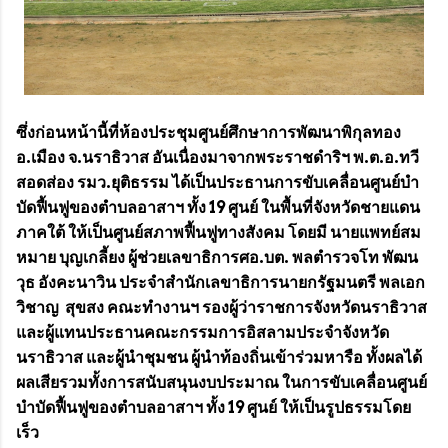
ซึ่งก่อนหน้านี้ที่ห้องประชุมศูนย์ศึกษาการพัฒนาพิกุลทอง
อ.เมือง จ.นราธิวาส อันเนื่องมาจากพระราชดำริฯ พ.ต.อ.ทวี
สอดส่อง รมว.ยุติธรรม ได้เป็นประธานการขับเคลื่อนศูนย์บํา
บัดฟื้นฟูของตําบลอาสาฯ ทั้ง 19 ศูนย์ ในพื้นที่จังหวัดชายแดน
ภาคใต้ ให้เป็นศูนย์สภาพฟื้นฟูทางสังคม โดยมี นายแพทย์สม
หมาย บุญเกลี้ยง ผู้ช่วยเลขาธิการศอ.บต. พลตำรวจโท พัฒน
วุธ อังคะนาวิน ประจำสำนักเลขาธิการนายกรัฐมนตรี พลเอก
วิชาญ สุขสง คณะทำงานฯ รองผู้ว่าราชการจังหวัดนราธิวาส
และผู้แทนประธานคณะกรรมการอิสลามประจำจังหวัด
นราธิวาส และผู้นำชุมชน ผู้นำท้องถิ่นเข้าร่วมหารือ ทั้งผลได้
ผลเสียรวมทั้งการสนับสนุนงบประมาณ ในการขับเคลื่อนศูนย์
บําบัดฟื้นฟูของตําบลอาสาฯ ทั้ง 19 ศูนย์ ให้เป็นรูปธรรมโดย
เร็ว