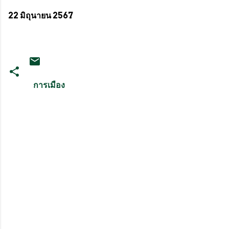
22 มิถุนายน 2567
การเมือง
ค
ว
า
ม
คิ
ด
เ
ห็
น