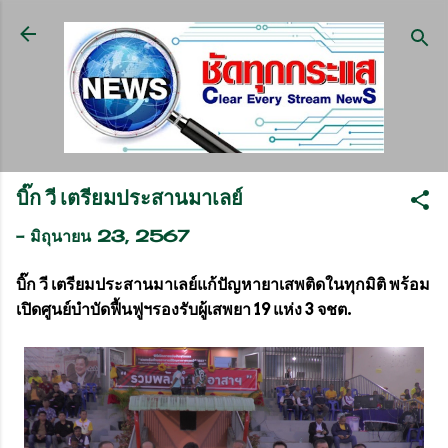
ข้ามไปที่เนื้อหาหลัก
บิ๊ก วี เตรียมประสานมาเลย์
-
มิถุนายน 23, 2567
บิ๊ก วี เตรียมประสานมาเลย์แก้ปัญหายาเสพติดในทุกมิติ พร้อม
เปิดศูนย์บำบัดฟื้นฟูฯรองรับผู้เสพยา 19 แห่ง 3 จชต.