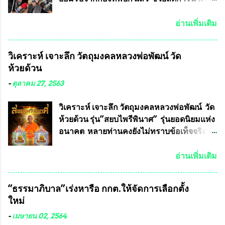
ได้ปีละ 600 ล้านบาท นายอนันต์ชัย ไชย
เดช ทนายความชื่อดัง ได้โพสต์ข้อความใน
อ่านเพิ่มเติม
Facebook ส่วนตัว ชี้แจงถึงความคืบหน้าคดี
ที่ได้ร่วมต่อสู้ กับรศ.ดร.วีรชัย พุทธวงศ์ หรือ
วิเคราะห์ เจาะลึก วัตถุมงคลหลวงพ่อพัฒน์ วัด
อาจารย์อ๊อด อาจารย์ประจำภาควิชาเคมี
ห้วยด้วน
คณะศิลปศาสตร์และวิทยาศาสตร์
มหาวิทยาลัยเกษตรศาสตร์ และทีมงานนักวิจัย
-
ตุลาคม 27, 2563
ที่ร่วมกันคิดค้น หน้ากากป้องกันสารพิษทาง
ทหาร ( หน้ากากหนุมาน ) ซึ่งทีมงานนักวิจัย
วิเคราะห์ เจาะลึก วัตถุมงคลหลวงพ่อพัฒน์ วัด
ของอาจารย์อ๊อด เล็งเห็นว่า หน้ากากป้องกัน
ห้วยด้วน รุ่น”สยบไพรีพินาศ” รุ่นยอดนิยมแห่ง
สารพิษทางทหาร ถ้าสามารถผลิตได้ใน
อนาคต หลายท่านคงยังไม่ทราบข้อเท็จจริงว่า
ประเทศไทย จะทำให้เรามีหน้ากากป้องกันสาร
พระเครื่องของเกจิอาจารย์ที่ทางสมาคมผู้นิยม
พิษทางทหารไม่ต้องนำเข้า ไม่ต้องเปลืองงบ
พระเครื่องพระบูชาไทย บรรจุให้มีในรายการ
อ่านเพิ่มเติม
ประมาณหลายร้อยล้านบาทต่อปี และยังใช้
ประกวด”แบบถาวร” ล่าสุดก็คือพระเครื่อง
ประโยชน์อื่นอีกมากมาย อันจะเป็นประโยชน์
หลวงพ่อคูณ และพระเครื่องหลวงปู่หมุน แต่
“ธรรมาภิบาล”เร่งหารือ กกต.ให้จัดการเลือกตั้ง
กับประเทศชาติอย่างยิ่ง ผมจะดีใจและภูมิใจ
พระเครื่องหลวงพ่อคูณ มีเพียงบางรุ่นเท่านั้นที่
ใหม่
มากหากหน้ากากป้องกันสารพิษทางทหารนี้
อยู่ในรายการประกวด เนื่องจากพระเครื่อง
ได้รับการผลิตในประเทศลดการนำเข้าโดยเด็ด
หลวงพ่อคูณ มีการจัดสร้างไว้มากมายหลาย
-
เมษายน 02, 2564