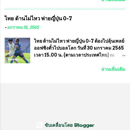
หมายหน้าที่ ให้กับ รองวิเชียร ทรงมณี ดูแล
กีฬาม้าแข่งไทย เป็นประธานการประชุมการ
ความสงบเรียบร้อย นางฉวีวรรณ ตระกูลธรรม
จัดการแข่งขันร่วมกัน ระหว่างสมาคม
ไทย ต้านไม่ไหว พ่ายญี่ปุ่น 0-7
ประธานชุมชน คลองลัดภาชีเขตภาษีเจริญ
ราชกรีฑาสโมสร กับ สมาคมกีฬาม้าแข่งไทย
สท.ทพ. สมนึก ปัทมาลัยที่ปรึกษา และการแจก
ที่ห้องประชุมมูลนิธิโอลิมปิคไทย (บ้าน
-
มกราคม 31, 2565
ข้าวสารอาหารแห้งในคราวครั้งนี้ก็ได้รับ
อัมพวัน) เทเวศร์ โดยมี นายอำนวย รุ่งศุภกฤตา
ความ ร้องขอจากประธานชุมชนคลองลัดภาชี
นนท์ ประธานคณะกรรมการอำนวยการแข่ง
ไทย ต้านไม่ไหว พ่ายญี่ปุ่น 0-7 ต้องไปลุ้นเพลย์
เขตภาษีเจริญ !!พี่น้องชุมชนได้รับความเดือด
ม้า พร้อมด้วย นายเต็มสุข สุวรรณศร
ออฟชิงตั๋วไปบอลโลก วันที่ 30 มกราคม 2565
ร้อนจากพิษโรค covid-19 ทำให้การอยู่การ
กรรมการอำนวยการแข่งม้า และรักษาการผู้
เวลา 15.00 น. (ตามเวลาประเทศไทย) ณ
กินได้รับความเ...
จัดการฝ่ายแข่งม้า สมาคมราชกรีฑาสโมสร
สนาม ดีวาน พาทิล สเตเดียม นคร มุมไบ การ
และคณะกรรมการจากทั้งสองฝ่าย เข้าร่วม
แข่งขันฟุตบอลหญิงชิงแชมป์เอเชีย 2022 รอบ
อ่านเพิ่มเติม
ประชุมอย่างพร้อมเพรียง สรุปประเด็นสำคัญ
8 ทีมสุดท้าย ญี่ปุ่น แชมป์กลุ่ม ซี พบกับ ไทย
ของการประชุมดังนี้ ที่ประชุมกำหนดจัดการ
อันดับ 3 จาก กลุ่มบี เกมนี้ ญี่ปุ่นนำทีมมาโดย
แข่งขันกีฬาม้าแข่งชิงแชมป์ประเทศไทย
ซากิ คูมางาอิ กัปตันทีม พร้อมด้วย กองหน้า
ประจำปี 2564 ซึ่งเป็นครั้งแรกของการชิง
อย่าง มานา อิวาบูชิ และ มินา ทานากะ ด้าน
แชมป์ประเทศไทย และเป็นครั้งที่ 2 ของการ
ไทยเกมนี้ ต้องใช้ นัตซึโกะ โทโดโรกิ คุมทีม
แข่งม้ากีฬาที่ไม่เกี่ยวข้องกับการพนัน กำหนด
พร้อมมี สุชาวดี นิลธำรงค์ เป็นกองหน้าคู่กับ
จัดขึ้นในวันที่ 16 พ.ค.นี้ ที่สนามราชกรีฑา
เสาว์ลักษ์ เพ็งงาม ส่วนตรงกลางมี อิรวดี มาค
สโมสร เวลา 12.00 น. เป็นต้นไป ถ่ายทอดสด
รีส และ อิรวดี มาคริส เริ่มเกมมา 15 นาที ญี่ปุ่น
ขับเคลื่อนโดย Blogger