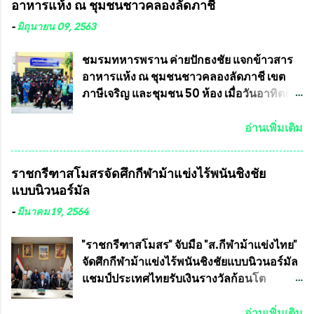
อาหารแห้ง ณ​ ชุมชนชาวคลองลัดภาชี
ใหม่อีกครั้ง ประธานมูลนิธิธรรมาภิบาลและ
แชมป์ได้รับ 150,000 บาท พร้อมได้สิทธิ์ไป
ต่อต้านทุจริต กล่าวต่ออีกว่า “นครเชียงใหม่
ทัวร์ต่างประเทศอีกด้วย ที่ห้องประชุม โรงทาน
-
มิถุนายน 09, 2563
เป็นเขตพื้นที่เศรษฐกิจอันสำคัญของภาคเหนือ
ครัวการบินกรุงเทพ วัดพระบาทน้ำพุ จังหวัด
ต้องส่งเสริมให้ผู้นำในระดับต่างๆมีหลักธร
ลพบุรี ท่านเจ้าคุณ พระราชวิสุทธิ ประชานาถ
ชมรมทหารพราน ค่ายปักธงชัย แจกข้าวสาร
รมาภิบาลในการบริหารราชการแผ่นดิน คณะ
(หลวงพ่อ อลงกต ) ในฐานะประธานมูลนิธิ
อาหารแห้ง ณ​ ชุมชนชาวคลองลัดภาชี เขต
กรรมการการเลือกตั้งถือเป็นองค์กรอิสระตาม
ประชานาถ และ ประธานอำนวยการจัดการ
ภาษีเจริญ และชุมชน 50 ห้อง เมื่อวันอาทิตย์ที่
รัฐธรรมนูญที่ต้องใ...
แข่งขันฟุตบอลสูงอายุชิงแชมป์ประเทศไทย ชิง
7 มิถุนายน 2563 ชมรมทหารพราน ค่าย
ถ้วยพระราชทาน สมเด็จพระเจ้าอยู่หัว มหา
ปักธงชัย กรุงเทพมหานครโดย พันเอกสมศักดิ์
อ่านเพิ่มเติม
วชิราลงกรณ บดินทรเทพยวรางกูร (รัชกาลที่
เจริญชีพชัยประธานและ ที่ปรึกษากิตติมศักดิ์
10 ) พร้อมด้วย ดร.สุจินต์ สว่างศรี รองประธาน
ชมรมทหารพราน ค่ายปักธงชัย
ราชกรีฑาสโมสรจัดศึกกีฬาม้าแข่งไร้พนันชิงชัย
อำนวยการจัดการแข่งขัน และ นายวีรยุทธ
กรุงเทพมหานคร ได้เป็นประธาน แจก
แบบนิวนอร์มัล
สวัสดี ประธานคณะกรรมการจัดการแข่งขัน
ข้าวสาร อาหารแห้ง ให้กับพี่น้องชุมชนชาว
และคณะทำงาน ได้ร่วมกันประชุมหารือ
คลองลัดภาชี เขตภาษีเจริญ และชุมชน 50
-
มีนาคม 19, 2564
เตรียมความพร้อมจัดการแข่งขันฟุตบอลสูง
ห้อง โดยมี อส.ทพ จำนวน43นาย เสธอิฐและ
อายุ ชิงแชมป์ประเทศไทย ครั้งที่ 1 ประจำปี
ทีมงาน ต้องขออภัย ที่ไม่ได้เอ่ยชื่อเต็มสังกัด
"ราชกรีฑาสโมสร" จับมือ "ส.กีฬาม้าแข่งไทย"
2564 กำหนดแข่งขันระหว่างวันที่ 24
เพราะท่านขอสงวนเอาไว้ พันอากาศเอก ทอง
จัดศึกกีฬาม้าแข่งไร้พนันชิงชัยแบบนิวนอร์มัล
เมษายน จนถึงว...
อินทร์ พรหมสุวรรณ ท่านรองกัมปนาท ผู้ร่วม
แชมป์ประเทศไทยรับเงินรางวัลก้อนโต
ประสานงาน ไม่สามารถเข้าร่วมกิจกรรมใน
แน่นอน เมื่อวันที่ 19 มี.ค.ที่ผ่านมา "เสธ.น้อย"
ครั้งนี้ได้ เนื่องจาก ติดธุระเร่งด่วน จึงได้มอบ
พล.อ.วิชญ เทพหัสดิน ณ อยุธยา นายกสมาคม
อ่านเพิ่มเติม