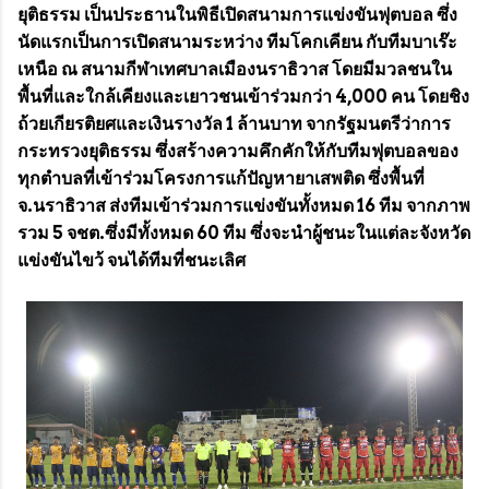
ยุติธรรม เป็นประธานในพิธีเปิดสนามการแข่งขันฟุตบอล ซึ่ง
นัดแรกเป็นการเปิดสนามระหว่าง ทีมโคกเคียน กับทีมบาเร๊ะ
เหนือ ณ สนามกีฬาเทศบาลเมืองนราธิวาส โดยมีมวลชนใน
พื้นที่และใกล้เคียงและเยาวชนเข้าร่วมกว่า 4,000 คน โดยชิง
ถ้วยเกียรติยศและเงินรางวัล 1 ล้านบาท จากรัฐมนตรีว่าการ
กระทรวงยุติธรรม ซึ่งสร้างความคึกคักให้กับทีมฟุตบอลของ
ทุกตำบลที่เข้าร่วมโครงการแก้ปัญหายาเสพติด ซึ่งพื้นที่
จ.นราธิวาส ส่งทีมเข้าร่วมการแข่งขันทั้งหมด 16 ทีม จากภาพ
รวม 5 จชต.ซึ่งมีทั้งหมด 60 ทีม ซึ่งจะนำผู้ชนะในแต่ละจังหวัด
แข่งขันไขว้ จนได้ทีมที่ชนะเลิศ