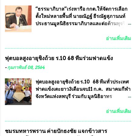
ขาด และสามารถผลิตจำหน่ายส่งออกต่าง
ร้อยรุ่น ... แต่ถ้าในอนาคต หากทางสมาคมฯ มี
ประเทศได้ โดยทีมทนายความและทีม
การบรรจุพระเครื่องหลวงพ่อพัฒน์ ให้มีการ
“ธรรมาภิบาล”เร่งหารือ กกต.ให้จัดการเลือก
งา...
ประกวดแบบถาวรบ้าง ก็คงจะมีการคัดเลือก
ตั้งใหม่หลายพื้นที่ นายณัฏฐ์ ธีรณัฐสุภานนท์
เพียงบางรุ่นเช่นกัน เนื่องจากพระเครื่องหลวง
ประธานมูลนิธิธรรมาภิบาลและต่อต้านทุจริต
พ่อพัฒน์ ก็มีการจัดสร้างไว้หลายร้อยรุ่นเช่น
ได้รับเรื่องร้องเรียนภายหลังจากการเลือกตั้ง
เดียวกับพระเครื่องหลวงพ่อคูณ ซึ่งท่านนายก
สมาชิกสภาเทศบาลทั่วประเทศเมื่อวันที่ 28
อ่านเพิ่มเติม
สมาคมฯ ท่านได้เคยประกาศย้ำทุกครั้งว่า พระ
มีนาคม 2564 ที่ผ่านมาพบว่าหลายพื้นที่เขต
ใหม่ที่จะนำเข้ารายการประกวดต้องมี
การเลือกตั้งมีประชาชนร้องเรียนการกระ
ฟุตบอลสูงอายุชิงถ้วย ร.10 68 ทีมร่วมฟาดแข้ง
คุณสมบัติชัดเจนดังนี้ 1.)พระทุกองค์จะต้อง
ทำความผิดกฎหมายการเลือกตั้ง นายณัฏฐ์ ธีร
ตอกโค๊ตและรันหมายเลข (พร้อมทั้งมีการทำ
ณัฐสุภานนท์ เปิดเผยว่า “ยกตัวอย่างในเขต
-
กุมภาพันธ์ 08, 2564
ลายบล๊อก โค๊ด หมายเลข) 2.)ต้องมีการ
พื้นที่เทศบาลนครเชียงใหม่ คณะกรรมการ
ประกาศจำนวนการจัดสร้างให้ชัดเจน ว่าสร้าง
การเลือกตั้งต้องแสวงหาข้อเท็จจริงและดำเนิน
ฟุตบอลสูงอายุชิงถ้วย ร.10 68 ทีมทั่วประเทศ
จำนวนเท่าไหร่ (เพื่อป้องกันการปั๊มเสริมใน
การจัดให้มีการเลือกตั้งใหม่ เพราะมีการร้อง
ฟาดแข้งเตะยาว3เดือนจบ11 ก.ค. สมาคมกีฬา
ภายหลัง) 3.)มีวัตถุประสงค์ที...
เรียนการกระทำความผิดกฎหมายการเลือกตั้ง
จังหวัดแห่งลพบุรี ร่วมกับ มูลนิธิอาทร
เข้ามาเป็นจำนวนมาก โดยจะเข้าหารือกับ
ประชานาถ และ ใจฟ้า อะคาเดมี่ จัดการ
เลขาธิการคณะกรรมการการเลือกตั้ง เพื่อให้
แข่งขันฟุตบอลสูงอายุชิงแชมป์ประเทศไทย ชิง
อ่านเพิ่มเติม
ตั้งคณะกรรมการแสวงหาข้อเท็จจริง เร่งให้มี
ถ้วยพระราชทาน รัชกาลที่ 10 กำหนดแข่งขัน
คำวินิจฉัยออกมา โดยเชื่อว่าคณะกรรมการ
ในเดือน เมษายน ถึงเดือน กรกฏาคม2564
ชมรมทหารพราน ค่ายปักธงชัย แจกข้าวสาร
การเลือกตั้งจะดำเนินการจัดให้มีการเลือกตั้ง
อดีตนักเตะทีมชาติอนุญาตให้ลงแข่งขันได้ ทีม