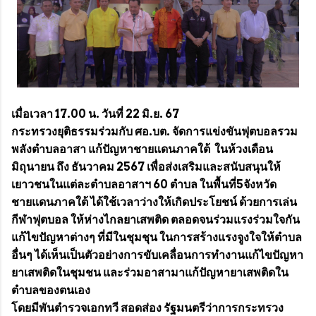
เมื่อเวลา 17.00 น. วันที่ 22 มิ.ย. 67
กระทรวงยุติธรรมร่วมกับ ศอ.บต. จัดการแข่งขันฟุตบอลรวม
พลังตำบลอาสา แก้ปัญหาชายแดนภาคใต้ ในห้วงเดือน
มิถุนายน ถึง ธันวาคม 2567 เพื่อส่งเสริมและสนับสนุนให้
เยาวชนในแต่ละตำบลอาสาฯ 60 ตำบล ในพื้นที่5จังหวัด
ชายแดนภาคใต้ ได้ใช้เวลาว่างให้เกิดประโยชน์ ด้วยการเล่น
กีฬาฟุตบอล ให้ห่างไกลยาเสพติด ตลอดจนร่วมแรงร่วมใจกัน
แก้ไขปัญหาต่างๆ ที่มีในชุมชุน ในการสร้างแรงจูงใจให้ตำบล
อื่นๆ ได้เห็นเป็นตัวอย่างการขับเคลื่อนการทำงานแก้ไขปัญหา
ยาเสพติดในชุมชน และร่วมอาสามาแก้ปัญหายาเสพติดใน
ตำบลของตนเอง
โดยมีพันตำรวจเอกทวี สอดส่อง รัฐมนตรีว่าการกระทรวง