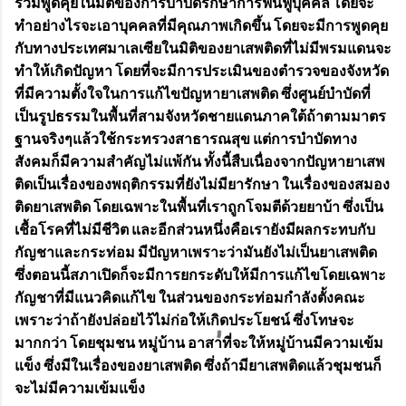
ร่วมพูดคุยในมิติของการบำบัดรักษาการฟื้นฟูบุคคล โดยจะ
ทำอย่างไรจะเอาบุคคลที่มีคุณภาพเกิดขึ้น โดยจะมีการพูดคุย
กับทางประเทศมาเลเซียในมิติของยาเสพติดที่ไม่มีพรมแดนจะ
ทำให้เกิดปัญหา โดยที่จะมีการประเมินของตำรวจของจังหวัด
ที่มีความตั้งใจในการแก้ไขปัญหายาเสพติด ซึ่งศูนย์บำบัดที่
เป็นรูปธรรมในพื้นที่สามจังหวัดชายแดนภาคใต้ถ้าตามมาตร
ฐานจริงๆแล้วใช้กระทรวงสาธารณสุข แต่การบำบัดทาง
สังคมก็มีความสำคัญไม่แพ้กัน ทั้งนี้สืบเนื่องจากปัญหายาเสพ
ติดเป็นเรื่องของพฤติกรรมที่ยังไม่มียารักษา ในเรื่องของสมอง
ติดยาเสพติด โดยเฉพาะในพื้นที่เราถูกโจมตีด้วยยาบ้า ซึ่งเป็น
เชื้อโรคที่ไม่มีชีวิต และอีกส่วนหนึ่งคือเรายังมีผลกระทบกับ
กัญชาและกระท่อม มีปัญหาเพราะว่ามันยังไม่เป็นยาเสพติด
ซึ่งตอนนี้สภาเปิดก็จะมีการยกระดับให้มีการแก้ไขโดยเฉพาะ
กัญชาที่มีแนวคิดแก้ไข ในส่วนของกระท่อมกำลังตั้งคณะ
เพราะว่าถ้ายังปล่อยไว้ไม่ก่อให้เกิดประโยชน์ ซึ่งโทษจะ
มากกว่า โดยชุมชน หมู่บ้าน อาสาที่จะให้หมู่บ้านมีความเข้ม
แข็ง ซึ่งมีในเรื่องของยาเสพติด ซึ่งถ้ามียาเสพติดแล้วชุมชนก็
จะไม่มีความเข้มแข็ง