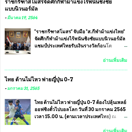
ราชกรีฑาสโมสรจัดศึกกีฬาม้าแข่งไร้พนันชิงชัย
อำนวยการจัดการแข่งขัน และ นายวีรยุทธ
กรุงเทพมหานคร ได้เป็นประธาน แจก
แบบนิวนอร์มัล
สวัสดี ประธานคณะกรรมการจัดการแข่งขัน
ข้าวสาร อาหารแห้ง ให้กับพี่น้องชุมชนชาว
และคณะทำงาน ได้ร่วมกันประชุมหารือ
คลองลัดภาชี เขตภาษีเจริญ และชุมชน 50
-
มีนาคม 19, 2564
เตรียมความพร้อมจัดการแข่งขันฟุตบอลสูง
ห้อง โดยมี อส.ทพ จำนวน43นาย เสธอิฐและ
อายุ ชิงแชมป์ประเทศไทย ครั้งที่ 1 ประจำปี
ทีมงาน ต้องขออภัย ที่ไม่ได้เอ่ยชื่อเต็มสังกัด
"ราชกรีฑาสโมสร" จับมือ "ส.กีฬาม้าแข่งไทย"
2564 กำหนดแข่งขันระหว่างวันที่ 24
เพราะท่านขอสงวนเอาไว้ พันอากาศเอก ทอง
จัดศึกกีฬาม้าแข่งไร้พนันชิงชัยแบบนิวนอร์มัล
เมษายน จนถึงว...
อินทร์ พรหมสุวรรณ ท่านรองกัมปนาท ผู้ร่วม
แชมป์ประเทศไทยรับเงินรางวัลก้อนโต
ประสานงาน ไม่สามารถเข้าร่วมกิจกรรมใน
แน่นอน เมื่อวันที่ 19 มี.ค.ที่ผ่านมา "เสธ.น้อย"
ครั้งนี้ได้ เนื่องจาก ติดธุระเร่งด่วน จึงได้มอบ
พล.อ.วิชญ เทพหัสดิน ณ อยุธยา นายกสมาคม
อ่านเพิ่มเติม
หมายหน้าที่ ให้กับ รองวิเชียร ทรงมณี ดูแล
กีฬาม้าแข่งไทย เป็นประธานการประชุมการ
ความสงบเรียบร้อย นางฉวีวรรณ ตระกูลธรรม
จัดการแข่งขันร่วมกัน ระหว่างสมาคม
ไทย ต้านไม่ไหว พ่ายญี่ปุ่น 0-7
ประธานชุมชน คลองลัดภาชีเขตภาษีเจริญ
ราชกรีฑาสโมสร กับ สมาคมกีฬาม้าแข่งไทย
สท.ทพ. สมนึก ปัทมาลัยที่ปรึกษา และการแจก
ที่ห้องประชุมมูลนิธิโอลิมปิคไทย (บ้าน
-
มกราคม 31, 2565
ข้าวสารอาหารแห้งในคราวครั้งนี้ก็ได้รับ
อัมพวัน) เทเวศร์ โดยมี นายอำนวย รุ่งศุภกฤตา
ความ ร้องขอจากประธานชุมชนคลองลัดภาชี
นนท์ ประธานคณะกรรมการอำนวยการแข่ง
ไทย ต้านไม่ไหว พ่ายญี่ปุ่น 0-7 ต้องไปลุ้นเพลย์
เขตภาษีเจริญ !!พี่น้องชุมชนได้รับความเดือด
ม้า พร้อมด้วย นายเต็มสุข สุวรรณศร
ออฟชิงตั๋วไปบอลโลก วันที่ 30 มกราคม 2565
ร้อนจากพิษโรค covid-19 ทำให้การอยู่การ
กรรมการอำนวยการแข่งม้า และรักษาการผู้
เวลา 15.00 น. (ตามเวลาประเทศไทย) ณ
กินได้รับความเ...
จัดการฝ่ายแข่งม้า สมาคมราชกรีฑาสโมสร
สนาม ดีวาน พาทิล สเตเดียม นคร มุมไบ การ
และคณะกรรมการจากทั้งสองฝ่าย เข้าร่วม
แข่งขันฟุตบอลหญิงชิงแชมป์เอเชีย 2022 รอบ
อ่านเพิ่มเติม