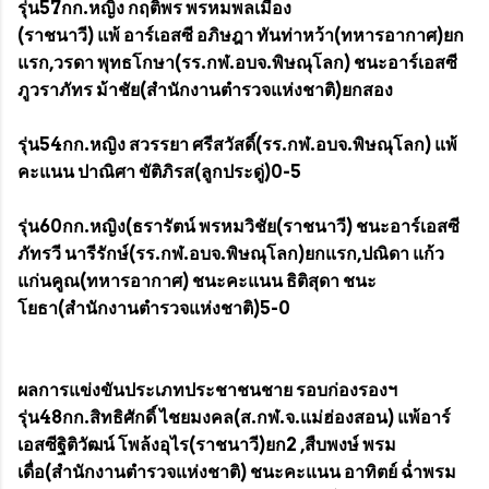
รุ่น57กก.หญิง กฤติพร พรหมพลเมือง
(ราชนาวี) แพ้ อาร์เอสซี อภิษฎา ทันท่าหว้า(ทหารอากาศ)ยก
แรก,วรดา พุทธโกษา(รร.กฬ.อบจ.พิษณุโลก) ชนะอาร์เอสซี
ภูวราภัทร ม้าชัย(สำนักงานตำรวจแห่งชาติ)ยกสอง
รุ่น54กก.หญิง สวรรยา ศรีสวัสดิ์(รร.กฬ.อบจ.พิษณุโลก) แพ้
คะแนน ปาณิศา ขัติภิรส(ลูกประดู่)0-5
รุ่น60กก.หญิง(ธรารัตน์ พรหมวิชัย(ราชนาวี) ชนะอาร์เอสซี
ภัทรวี นารีรักษ์(รร.กฬ.อบจ.พิษณุโลก)ยกแรก,ปณิดา แก้ว
แก่นคูณ(ทหารอากาศ) ชนะคะแนน ธิติสุดา ชนะ
โยธา(สำนักงานตำรวจแห่งชาติ)5-0
ผลการแข่งขันประเภทประชาชนชาย รอบก่องรองฯ
รุ่น48กก.สิทธิศักดิ์ ไชยมงคล(ส.กฬ.จ.แม่ฮ่องสอน) แพ้อาร์
เอสซีฐิติวัฒน์ โพล้งอุไร(ราชนาวี)ยก2 ,สืบพงษ์ พรม
เดื่อ(สำนักงานตำรวจแห่งชาติ) ชนะคะแนน อาทิตย์ ฉ่ำพรม