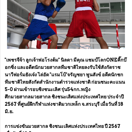
"เพชรจีจ้า ลูกเจ้าพ่อโรงต้ม" นิลดา มีคุณ แชมป์โลกONEคิ๊กบ๊
อกซิ่ง และอดีตนักมวยสากลทีมชาติไทยลงรับใช้สังกัดราช
นาวีฟอร์มยังเจ๋ง ไล่อัด "แรมโบ้"จรัญชยา พูนสังข์ อดีตนักชก
ทีมชาติไทยสังกัดสำนักงานตำรวจแห่งชาติ ก่อนชนะคะแนน
5-0 ผ่านเข้ารอบชิงชนะเลิศ รุ่น54กก.หญิง
ศึกมวยสากลมวยสากล ชิงชนะเลิศแห่งประเทศไทย ประจำปี
2567 ที่ศูนย์ฝึกกีฬาแห่งชาติมวกเหล็ก จ.สระบุรี เมื่อวันที่ 18
มิ.ย.
การแข่งขันมวยสากล ชิงชนะเลิศแห่งประเทศไทย ปี 2567