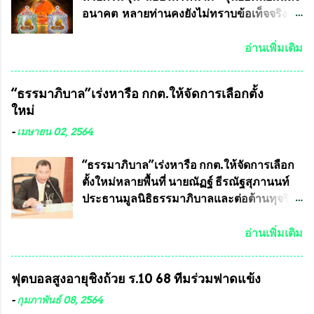
สารพิษทางทหาร ถ้าสามารถผลิตได้ใน
อนาคต หลายท่านคงยังไม่ทราบข้อเท็จจริงว่า
ประเทศไทย จะทำให้เรามีหน้ากากป้องกันสาร
พระเครื่องของเกจิอาจารย์ที่ทางสมาคมผู้นิยม
พิษทางทหารไม่ต้องนำเข้า ไม่ต้องเปลืองงบ
พระเครื่องพระบูชาไทย บรรจุให้มีในรายการ
อ่านเพิ่มเติม
ประมาณหลายร้อยล้านบาทต่อปี และยังใช้
ประกวด”แบบถาวร” ล่าสุดก็คือพระเครื่อง
ประโยชน์อื่นอีกมากมาย อันจะเป็นประโยชน์
หลวงพ่อคูณ และพระเครื่องหลวงปู่หมุน แต่
“ธรรมาภิบาล”เร่งหารือ กกต.ให้จัดการเลือกตั้ง
กับประเทศชาติอย่างยิ่ง ผมจะดีใจและภูมิใจ
พระเครื่องหลวงพ่อคูณ มีเพียงบางรุ่นเท่านั้นที่
ใหม่
มากหากหน้ากากป้องกันสารพิษทางทหารนี้
อยู่ในรายการประกวด เนื่องจากพระเครื่อง
ได้รับการผลิตในประเทศลดการนำเข้าโดยเด็ด
หลวงพ่อคูณ มีการจัดสร้างไว้มากมายหลาย
-
เมษายน 02, 2564
ขาด และสามารถผลิตจำหน่ายส่งออกต่าง
ร้อยรุ่น ... แต่ถ้าในอนาคต หากทางสมาคมฯ มี
ประเทศได้ โดยทีมทนายความและทีม
การบรรจุพระเครื่องหลวงพ่อพัฒน์ ให้มีการ
“ธรรมาภิบาล”เร่งหารือ กกต.ให้จัดการเลือก
งา...
ประกวดแบบถาวรบ้าง ก็คงจะมีการคัดเลือก
ตั้งใหม่หลายพื้นที่ นายณัฏฐ์ ธีรณัฐสุภานนท์
เพียงบางรุ่นเช่นกัน เนื่องจากพระเครื่องหลวง
ประธานมูลนิธิธรรมาภิบาลและต่อต้านทุจริต
พ่อพัฒน์ ก็มีการจัดสร้างไว้หลายร้อยรุ่นเช่น
ได้รับเรื่องร้องเรียนภายหลังจากการเลือกตั้ง
เดียวกับพระเครื่องหลวงพ่อคูณ ซึ่งท่านนายก
สมาชิกสภาเทศบาลทั่วประเทศเมื่อวันที่ 28
อ่านเพิ่มเติม
สมาคมฯ ท่านได้เคยประกาศย้ำทุกครั้งว่า พระ
มีนาคม 2564 ที่ผ่านมาพบว่าหลายพื้นที่เขต
ใหม่ที่จะนำเข้ารายการประกวดต้องมี
การเลือกตั้งมีประชาชนร้องเรียนการกระ
ฟุตบอลสูงอายุชิงถ้วย ร.10 68 ทีมร่วมฟาดแข้ง
คุณสมบัติชัดเจนดังนี้ 1.)พระทุกองค์จะต้อง
ทำความผิดกฎหมายการเลือกตั้ง นายณัฏฐ์ ธีร
ตอกโค๊ตและรันหมายเลข (พร้อมทั้งมีการทำ
ณัฐสุภานนท์ เปิดเผยว่า “ยกตัวอย่างในเขต
-
กุมภาพันธ์ 08, 2564