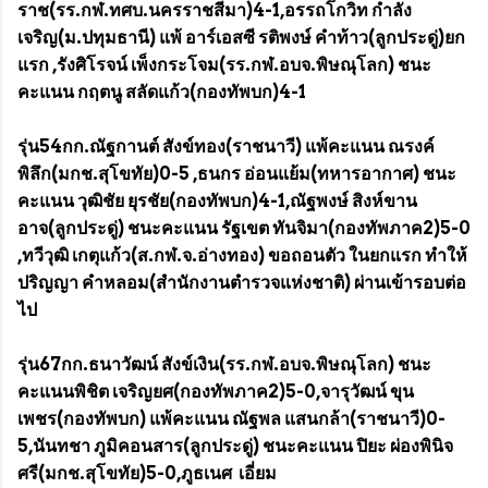
ราช(รร.กฬ.ทศบ.นครราชสีมา)4-1,อรรถโกวิท กำลัง
เจริญ(ม.ปทุมธานี) แพ้ อาร์เอสซี รติพงษ์ คำท้าว(ลูกประดู่)ยก
แรก ,รังศิโรจน์ เพ็งกระโจม(รร.กฬ.อบจ.พิษณุโลก) ชนะ
คะแนน กฤตนู สลัดแก้ว(กองทัพบก)4-1
รุ่น54กก.ณัฐกานต์ สังข์ทอง(ราชนาวี) แพ้คะแนน ณรงค์
พิลึก(มกช.สุโขทัย)0-5 ,ธนกร อ่อนแย้ม(ทหารอากาศ) ชนะ
คะแนน วุฒิชัย ยุรชัย(กองทัพบก)4-1,ณัฐพงษ์ สิงห์ขาน
อาจ(ลูกประดู่) ชนะคะแนน รัฐเขต ทันจิมา(กองทัพภาค2)5-0
,ทวีวุฒิ เกตุแก้ว(ส.กฬ.จ.อ่างทอง) ขอถอนตัว ในยกแรก ทำให้
ปริญญา คำหลอม(สำนักงานตำรวจแห่งชาติ) ผ่านเข้ารอบต่อ
ไป
รุ่น67กก.ธนาวัฒน์ สังข์เงิน(รร.กฬ.อบจ.พิษณุโลก) ชนะ
คะแนนพิชิต เจริญยศ(กองทัพภาค2)5-0,จารุวัฒน์ ขุน
เพชร(กองทัพบก) แพ้คะแนน ณัฐพล แสนกล้า(ราชนาวี)0-
5,นันทชา ภูมิคอนสาร(ลูกประดู่) ชนะคะแนน ปิยะ ผ่องพินิจ
ศรี(มกช.สุโขทัย)5-0,ภูธเนศ เอี่ยม