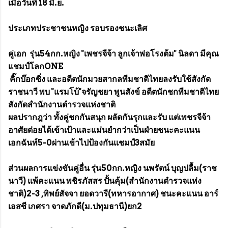
เมื่อวันที่ 18 มิ.ย.
ประเภทประชาชนหญิง รอบรองชนะเลิศ
คู่เอก รุ่น54กก.หญิง "เพชรจีจ้า ลูกเจ้าพ่อโรงต้ม" นิลดา มีคุณ
แชมป์โลกONE
คิ๊กบ๊อกซิ่ง และอดีตนักมวยสากลทีมชาติไทยลงรับใช้สังกัด
ราชนาวี พบ "แรมโบ้"จรัญชยา พูนสังข์ อดีตนักชกทีมชาติไทย
สังกัดสำนักงานตำรวจแห่งชาติ
ผลปรากฎว่า ทั้งคู่ชกกันสนุก ผลัดกันรุกและรับ แต่เพชรจีจ้า
อาศัยต่อยได้เข้าเป้าและแม่นยำกว่าเป็นฝ่ายชนะคะแนน
เอกฉันท์5-0ผ่านเข้าไปป้องกันแชมป์3สมัย
ส่วนผลการแข่งขันคู่อื่น รุ่น50กก.หญิง นพรัตน์ บุญปลื้ม(ราช
นาวี) แพ้คะแนน พชิรภัสสร ปั้นคุ้ม(สำนักงานตำรวจแห่ง
ชาติ)2-3 ,ทิพย์สัจจา ยอดวารี(ทหารอากาศ) ชนะคะแนน อาร์
เอสซี เกศรา จาดภักดี(ม.ปทุมธานี)ยก2