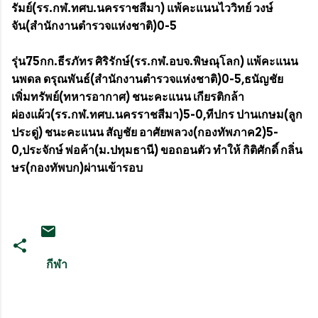
รัมย์(รร.กฬ.ทศบ.นครราชสีมา) แพ้คะแนนไววิทย์ วงษ์
จัน(สำนักงานตำรวจแห่งชาติ)0-5
รุ่น75กก.ธีรภัทร ศิริรักษ์(รร.กฬ.อบจ.พิษณุโลก) แพ้คะแนน
นพดล ดรุณพันธ์(สำนักงานตำรวจแห่งชาติ)0-5,ธนัญชัย
เพิ่มทรัพย์(ทหารอากาศ) ชนะคะแนน เกียรติกล้า
ผ่องแผ้ว(รร.กฬ.ทศบ.นครราชสีมา)5-0,ทีปกร ปานเกษม(ลูก
ประดู่) ชนะคะแนน สัญชัย อาศัยพลวง(กองทัพภาค2)5-
0,ประจักษ์ พ่อค้า(ม.ปทุมธานี) ขอถอนตัว ทำให้ กิติศักดิ์ กลิ่น
ษร(กองทัพบก)ผ่านเข้ารอบ
กีฬา
ค