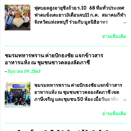
ลายบล๊อก โค๊ด หมายเลข) 2.)ต้องมีการ
พื้นที่เทศบาลนครเชียงใหม่ คณะกรรมการ
ประกาศจำนวนการจัดสร้างให้ชัดเจน ว่าสร้าง
การเลือกตั้งต้องแสวงหาข้อเท็จจริงและดำเนิน
ฟุตบอลสูงอายุชิงถ้วย ร.10 68 ทีมทั่วประเทศ
จำนวนเท่าไหร่ (เพื่อป้องกันการปั๊มเสริมใน
การจัดให้มีการเลือกตั้งใหม่ เพราะมีการร้อง
ฟาดแข้งเตะยาว3เดือนจบ11 ก.ค. สมาคมกีฬา
ภายหลัง) 3.)มีวัตถุประสงค์ที...
เรียนการกระทำความผิดกฎหมายการเลือกตั้ง
จังหวัดแห่งลพบุรี ร่วมกับ มูลนิธิอาทร
เข้ามาเป็นจำนวนมาก โดยจะเข้าหารือกับ
ประชานาถ และ ใจฟ้า อะคาเดมี่ จัดการ
เลขาธิการคณะกรรมการการเลือกตั้ง เพื่อให้
แข่งขันฟุตบอลสูงอายุชิงแชมป์ประเทศไทย ชิง
อ่านเพิ่มเติม
ตั้งคณะกรรมการแสวงหาข้อเท็จจริง เร่งให้มี
ถ้วยพระราชทาน รัชกาลที่ 10 กำหนดแข่งขัน
คำวินิจฉัยออกมา โดยเชื่อว่าคณะกรรมการ
ในเดือน เมษายน ถึงเดือน กรกฏาคม2564
ชมรมทหารพราน ค่ายปักธงชัย แจกข้าวสาร
การเลือกตั้งจะดำเนินการจัดให้มีการเลือกตั้ง
อดีตนักเตะทีมชาติอนุญาตให้ลงแข่งขันได้ ทีม
อาหารแห้ง ณ​ ชุมชนชาวคลองลัดภาชี
ใหม่อีกครั้ง ประธานมูลนิธิธรรมาภิบาลและ
แชมป์ได้รับ 150,000 บาท พร้อมได้สิทธิ์ไป
ต่อต้านทุจริต กล่าวต่ออีกว่า “นครเชียงใหม่
ทัวร์ต่างประเทศอีกด้วย ที่ห้องประชุม โรงทาน
-
มิถุนายน 09, 2563
เป็นเขตพื้นที่เศรษฐกิจอันสำคัญของภาคเหนือ
ครัวการบินกรุงเทพ วัดพระบาทน้ำพุ จังหวัด
ต้องส่งเสริมให้ผู้นำในระดับต่างๆมีหลักธร
ลพบุรี ท่านเจ้าคุณ พระราชวิสุทธิ ประชานาถ
ชมรมทหารพราน ค่ายปักธงชัย แจกข้าวสาร
รมาภิบาลในการบริหารราชการแผ่นดิน คณะ
(หลวงพ่อ อลงกต ) ในฐานะประธานมูลนิธิ
อาหารแห้ง ณ​ ชุมชนชาวคลองลัดภาชี เขต
กรรมการการเลือกตั้งถือเป็นองค์กรอิสระตาม
ประชานาถ และ ประธานอำนวยการจัดการ
ภาษีเจริญ และชุมชน 50 ห้อง เมื่อวันอาทิตย์ที่
รัฐธรรมนูญที่ต้องใ...
แข่งขันฟุตบอลสูงอายุชิงแชมป์ประเทศไทย ชิง
7 มิถุนายน 2563 ชมรมทหารพราน ค่าย
ถ้วยพระราชทาน สมเด็จพระเจ้าอยู่หัว มหา
ปักธงชัย กรุงเทพมหานครโดย พันเอกสมศักดิ์
อ่านเพิ่มเติม
วชิราลงกรณ บดินทรเทพยวรางกูร (รัชกาลที่
เจริญชีพชัยประธานและ ที่ปรึกษากิตติมศักดิ์
10 ) พร้อมด้วย ดร.สุจินต์ สว่างศรี รองประธาน
ชมรมทหารพราน ค่ายปักธงชัย