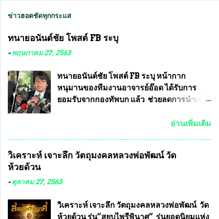
ข่าวฮอตชัดทุกกระแส
ทนายอนันต์ชัย โพสต์ FB ระบุ
-
พฤษภาคม 27, 2563
ทนายอนันต์ชัย โพสต์ FB ระบุ หน้ากาก
หนุมานของทีมงานอาจารย์อ๊อด ได้รับการ
ยอมรับจากกองทัพบก แล้ว ช่วยลดการนำเข้า
ได้ปีละ 600 ล้านบาท นายอนันต์ชัย ไชย
เดช ทนายความชื่อดัง ได้โพสต์ข้อความใน
อ่านเพิ่มเติม
Facebook ส่วนตัว ชี้แจงถึงความคืบหน้าคดี
ที่ได้ร่วมต่อสู้ กับรศ.ดร.วีรชัย พุทธวงศ์ หรือ
วิเคราะห์ เจาะลึก วัตถุมงคลหลวงพ่อพัฒน์ วัด
อาจารย์อ๊อด อาจารย์ประจำภาควิชาเคมี
ห้วยด้วน
คณะศิลปศาสตร์และวิทยาศาสตร์
มหาวิทยาลัยเกษตรศาสตร์ และทีมงานนักวิจัย
-
ตุลาคม 27, 2563
ที่ร่วมกันคิดค้น หน้ากากป้องกันสารพิษทาง
ทหาร ( หน้ากากหนุมาน ) ซึ่งทีมงานนักวิจัย
วิเคราะห์ เจาะลึก วัตถุมงคลหลวงพ่อพัฒน์ วัด
ของอาจารย์อ๊อด เล็งเห็นว่า หน้ากากป้องกัน
ห้วยด้วน รุ่น”สยบไพรีพินาศ” รุ่นยอดนิยมแห่ง