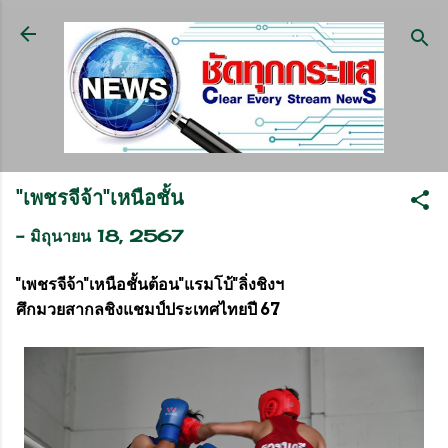
ข้ามไปที่เนื้อหาหลัก
"เพชรจีจ้า"เหนือชั้น
-
มิถุนายน 18, 2567
"เพชรจีจ้า"เหนือชั้นต้อน"แรมโบ้"ลิ่งชิงฯ
ศึกมวยสากลชิงแชมป์ประเทศไทยปี 67