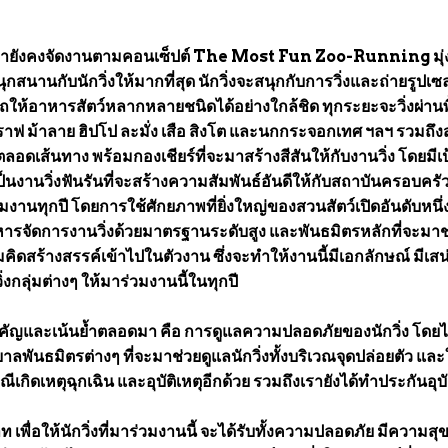
 เรายังคงจัดงานตามคอนเซ็ปต์ The Most Fun Zoo-Running มุ่
านกับนักวิ่งให้มากที่สุด นักวิ่งจะสนุกกับการวิ่งและถ่ายรูปเซลฟ
ถให้อาหารสัตว์หลากหลายชนิดได้อย่างใกล้ชิด ทุกระยะจะวิ่งผ่านพื้
ยีราฟ ม้าลาย ฮิปโป ละมั่ง เสือ สิงโต และนกกระจอกเทศ ฯลฯ รวมถึง
ตลอดเส้นทาง พร้อมกองเชียร์ที่จะมาสร้างสีสันให้กับงานวิ่ง โดยมีเป
็นงานวิ่งฟันรันที่จะสร้างความสัมพันธ์อันดีให้กับสถาบันครอบครัวท
นทุกปี โดยการใช้ศักยภาพที่ยิ่งใหญ่ของสวนสัตว์เปิดอันดับหนึ
ิหารจัดการงานวิ่งด้วยมาตรฐานระดับสูง และพันธมิตรหลักที่จะมาช
ิดสร้างสรรค์เข้าไปในตัวงาน ซึ่งจะทำให้งานนี้มีเอกลักษณ์ มีเสน่
่งกลุ่มต่างๆ ให้มาร่วมงานนี้ในทุกปี
สำคัญและเน้นย้ำตลอดมา คือ การดูแลความปลอดภัยของนักวิ่ง โดยได
ันธมิตรต่างๆ ที่จะมาช่วยดูแลนักวิ่งทั้งบริเวณจุดปล่อยตัว แล
ณีเกิดเหตุฉุกเฉิน และอุบัติเหตุอีกด้วย รวมถึงเรายังได้ทำประกันอุบั
เพื่อให้นักวิ่งที่มาร่วมงานนี้ จะได้รับทั้งความปลอดภัย มีความสุ