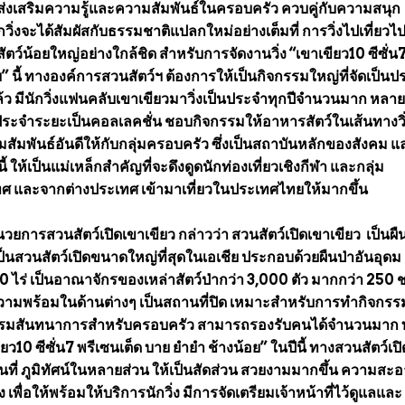
ั้งส่งเสริมความรู้และความสัมพันธ์ในครอบครัว ควบคู่กับความสนุก
วิ่งจะได้สัมผัสกับธรรมชาติแปลกใหม่อย่างเต็มที่ การวิ่งไปเที่ยวไป
ว์น้อยใหญ่อย่างใกล้ชิด สำหรับการจัดงานวิ่ง “เขาเขียว10 ซีซั่น7
” นี้ ทางองค์การสวนสัตว์ฯ ต้องการให้เป็นกิจกรรมใหญ่ที่จัดเป็น
่ 7 แล้ว มีนักวิ่งแฟนคลับเขาเขียวมาวิ่งเป็นประจำทุกปีจำนวนมาก หล
ระจำระยะเป็นคอลเลคชั่น ชอบกิจกรรมให้อาหารสัตว์ในเส้นทางวิ
ัมพันธ์อันดีให้กับกลุ่มครอบครัว ซึ่งเป็นสถาบันหลักของสังคม แ
ี้ ให้เป็นแม่เหล็กสำคัญที่จะดึงดูดนักท่องเที่ยวเชิงกีฬา และกลุ่ม
เทศ และจากต่างประเทศ เข้ามาเที่ยวในประเทศไทยให้มากขึ้น
วยการสวนสัตว์เปิดเขาเขียว กล่าวว่า สวนสัตว์เปิดเขาเขียว เป็นผื
เป็นสวนสัตว์เปิดขนาดใหญ่ที่สุดในเอเชีย ประกอบด้วยผืนป่าอันอุดม
00 ไร่ เป็นอาณาจักรของเหล่าสัตว์ป่ากว่า 3,000 ตัว มากกว่า 250 
 มีความพร้อมในด้านต่างๆ เป็นสถานที่ปิด เหมาะสำหรับการทำกิจกรรม
ิจกรรมสันทนาการสำหรับครอบครัว สามารถรองรับคนได้จำนวนมาก 
ยว10 ซีซั่น7 พรีเซนเต็ด บาย ยำยำ ช้างน้อย” ในปีนี้ ทางสวนสัตว์เป
านที่ ภูมิทัศน์ในหลายส่วน ให้เป็นสัดส่วน สวยงามมากขึ้น ความสะ
ง เพื่อให้พร้อมให้บริการนักวิ่ง มีการจัดเตรียมเจ้าหน้าที่ไว้ดูแลและ