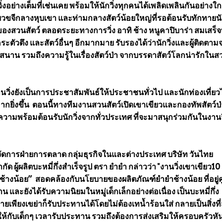
ย่างเต็มที่เช่นเคย พร้อมให้นักวิ่งทุกคนได้เพลิดเพลินกันอย่างใก
ขจีกลางหุบเขา และท่ามกลางสัตว์น้อยใหญ่ที่รอต้อนรับทักทายนัก
นของสวนสัตว์ ตลอดระยะทางการวิ่ง อาทิ ช้าง หนูคาปิบาร่า สมเสร็จที่
ะตัวตึง และสัตว์อื่นๆ อีกมากมาย รับรองได้ว่านักวิ่งและผู้ติดตาม
าน รวมถึงความรู้ในเรื่องสัตว์ป่า จากบรรดาสัตว์โลกน่ารักในส
วิ่งยังเป็นการประชาสัมพันธ์ให้ประชาชนทั่วไป และนักท่องเที่ยวไ
วมากยิ่งขึ้น ตอนนี้ทางทีมงานสวนสัตว์เปิดเขาเขียวและกองทัพสัตว์ป่
วามพร้อมต้อนรับนักวิ่งจากทั่วประเทศ ที่จะมาสนุกร่วมกันในงานวิ่
ู้จัดการฝ่ายการตลาด กลุ่มธุรกิจในและต่างประเทศ บริษัท วันไทย
ผู้ผลิตบะหมี่กึ่งสำเร็จรูป ตรา ยำยำ กล่าวว่า "งานวิ่งเขาเขียว10 
 ช้างน้อย” สอดคล้องกับนโยบายของผลิตภัณฑ์ยำยำช้างน้อย ที่อยู่คู
ะยังได้รับความนิยมในหมู่เด็กเล็กอย่างต่อเนื่อง เป็นบะหมี่กึ่ง
่ายเพียงเขย่าก็รับประทานได้โดยไม่ต้องเทน้ำร้อนใส่ กลายเป็นสิ่งที่
กับเด็กๆ เวลารับประทาน รวมถึงต้องการส่งเสริมให้ครอบครัวหั