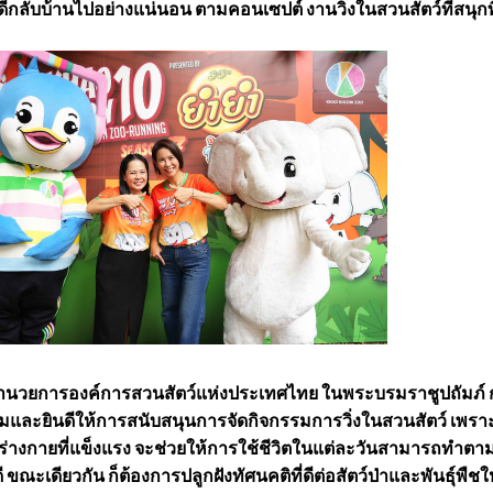
ีกลับบ้านไปอย่างแน่นอน ตามคอนเซปต์ งานวิ่งในสวนสัตว์ที่สนุกที
้อำนวยการองค์การสวนสัตว์แห่งประเทศไทย ในพระบรมราชูปถัมภ์ 
อมและยินดีให้การสนับสนุนการจัดกิจกรรมการวิ่งในสวนสัตว์ เพรา
ร่างกายที่แข็งแรง จะช่วยให้การใช้ชีวิตในแต่ละวันสามารถทำตาม
ี ขณะเดียวกัน ก็ต้องการปลูกฝังทัศนคติที่ดีต่อสัตว์ป่าและพันธุ์พืชให