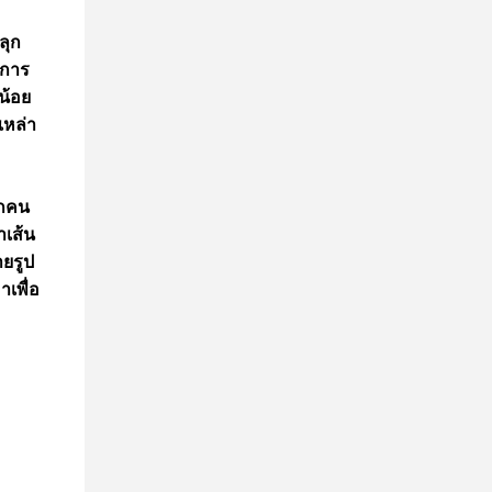
ลุก
้การ
งน้อย
เหล่า
ุกคน
าเส้น
ยรูป
เพื่อ