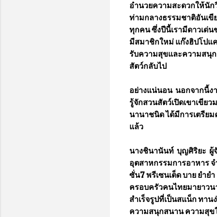
อำนวยความสะดวกให้นักวิ่งอ
ท่ามกลางธรรมชาติอันเขียว
ทุกคน ซึ่งปีนี้เรามีดาวเด่
มีสมาชิกใหม่ แก๊งฮิปโปแคร
รับความสุขและความสนุกสน
สัตว์กลับไป
อย่างแน่นอน นอกจากนี้งาน
รู้จักสวนสัตว์เปิดเขาเขีย
นานาชนิด ได้มีการเตรียมค
แล้ว
นางชินานันท์ บุญศิริยะ ผ
อุตสาหกรรมการอาหาร จำกัด 
ซั่น7 พรีเซนเต็ด บาย ยำยำ
ครอบครัวคนไทยมายาวนาน แล
สำเร็จรูปที่เป็นสแน็ก ทานง
ความสนุกสนาน ความสุขให้