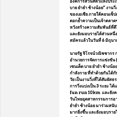
องค์การสวนสัตว์แห่งประเท
บาย ยำยำ ช้างน้อย” งานวิ
ของเอเชีย ภายใต้คอนเซ็ปต
ตอกย้ำความเป็นเจ้าตลาดข
หวังสร้างความสัมพันธ์ที่ด
และยังมอบรายได้ส่วนหนึ่งใ
สมัครแล้วในวันที่ 6 มิถุนาย
นายรัฐ จิโรจน์วณิชชากร กร
อำนวยการจัดการแข่งขัน (R
เซนเต็ด บาย ยำยำ ช้างน้อย
กำลังกาย ที่ทำด้วยกันได้
วัย เป็นงานวิ่งที่ได้สัมผ
การวิ่งแบ่งเป็น 3 ระยะ
fun run 10km และยังคงได
วันไทยอุตสาหกรรมการอาหาร
ยำยำ ช้างน้อย มาร่วมสนั
มากยิ่งขึ้น และยังมอบรายไ