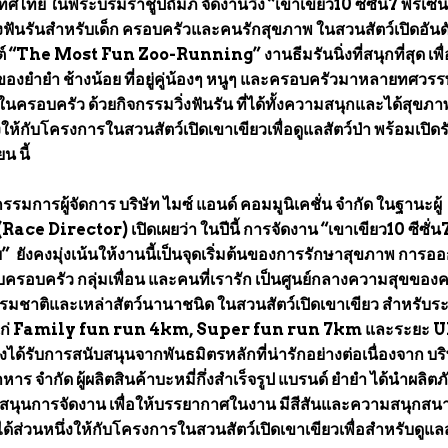
ศไทย ในพระบรมราชูปถัมภ์ จัดงานวิ่ง “เขาเขียว10 ซีซั่น7 พรีเซน
่งฟันรันสำหรับเด็ก ครอบครัวและคนรักสุขภาพ ในสวนสัตว์เปิดอันดั
์ “The Most Fun Zoo-Running” งานธีมรันนิ่งที่สนุกที่สุด เพื่
องยำยำ ช้างน้อย ที่อยู่คู่น้องๆ หนูๆ และครอบครัวมาหลายทศวร
ีในครอบครัว ด้วยกิจกรรมวิ่งฟันรัน ที่ได้ทั้งความสนุกและได้สุขภาพท
ห้กับโครงการในสวนสัตว์เปิดเขาเขียวเพื่อดูแลสัตว์ป่า พร้อมเปิดร
น นี้
รมการผู้จัดการ บริษัท ไมซ์ แอนด์ คอมมูนิเคชั่น จำกัด ในฐานะผู้
ace Director) เปิดเผยว่า ในปีนี้ การจัดงาน “เขาเขียว10 ซีซั่น7
” ยังคงมุ่งเน้นให้งานนี้เป็นจุดเริ่มต้นของการรักษาสุขภาพ การอ
กับครอบครัว กลุ่มเพื่อน และคนที่เรารัก เป็นศูนย์กลางความสุขของ
ัสธรรมชาติและเหล่าสัตว์นานาชนิด ในสวนสัตว์เปิดเขาเขียว สำหรับร
 ได้แก่ Family fun run 4km, Super fun run 7km และระยะ U
้รับการสนับสนุนจากพันธมิตรหลักที่น่ารักอย่างต่อเนื่องจาก บริ
 จำกัด ผู้ผลิตสินค้าบะหมี่กึ่งสำเร็จรูป แบรนด์ ยำยำ ได้นำผลิตภ
บสนุนการจัดงาน เพื่อให้บรรยากาศในงาน มีสีสันและความสนุกสน
ด้ส่วนหนึ่งให้กับโครงการในสวนสัตว์เปิดเขาเขียวเพื่อสำหรับดูแลส