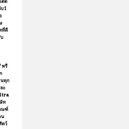
เต็ด
บ 1
อ
รษ
ี่ดี
ับ
 พรี
อก
คนทุก
ะยะ
ltra
ษัท
ัณฑ์
าน
ัตว์