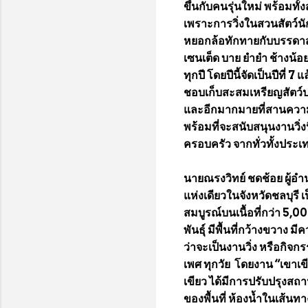
ขึ้นกับคนรุ่นใหม่ พร้อมท
เพราะการวิ่งในสวนสัตว์นัก
หยอกล้อทักทายกับบรรดาสัต
เซนเต็ด บาย ยำยำ ช้างน้อย
ทุกปี โดยปีนี้จัดเป็นปีที
ชอบเก็บสะสมเหรียญสัตว์ป
และอีกมากมายที่สานความส
พร้อมที่จะสนับสนุนงานวิ่งน
ครอบครัว จากทั่วทั้งประ
นายณรงวิทย์ ชดช้อย ผู้อำน
แห่งเดียวในจังหวัดชลบุรี 
สมบูรณ์บนเนื้อที่กว่า 5,0
พันธุ์ มีพื้นที่กว้างขวาง
ว่าจะเป็นงานวิ่ง หรือก
เพศ ทุกวัย โดยงาน “เขาเขี
เขียว ได้มีการปรับปรุงสถ
ของพื้นที่ ห้องน้ำในเส้นทา