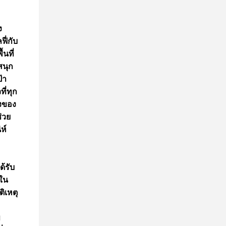
ง
ี่กับ
นที่
สนุก
้า
ี่ทุก
่งของ
่วย
ห์
้รับ
ะใน
ติเหตุ
ข