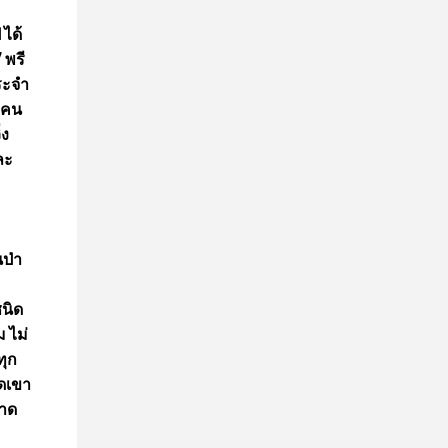
 ได้
 พรี
ประจำ
ายคน
่ง
ละ
นป่า
ชนิด
 ไม่
ทุก
ิดเขา
อาด