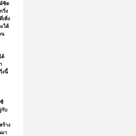
ล้ชิด
วิ่ง
เพิ่ง
จะได้
วน
ด้
า
งนี้
ซี
่กับ
สร้าง
นมา