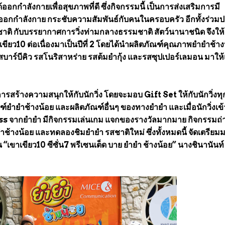
กกำลังกายเพื่อสุขภาพที่ดี ซึ่งกิจกรรมนี้ เป็นการส่งเสริมการมี
่งออกกำลังกาย กระชับความสัมพันธ์กับคนในครอบครัว อีกทั้งร่วมป
าติ กับบรรยากาศการวิ่งท่ามกลางธรรมชาติ สัตว์นานาชนิด จึงให
เขียว10 ต่อเนื่องมาเป็นปีที่ 2 โดยได้นำผลิตภัณฑ์คุณภาพยำยำช้า
รสบาร์บีคิว รสโนริสาหร่าย รสต้มยำกุ้ง และรสซุปเปอร์เลมอน มาให้
บการสร้างความสนุกให้กับนักวิ่ง โดยจะมอบ Gift Set ให้กับนักวิ่งท
ฑ์ยำยำช้างน้อย และผลิตภัณฑ์อื่นๆ ของทางยำยำ และเมื่อนักวิ่งเข้
ss จากยำยำ มีกิจกรรมเล่นเกม แจกของรางวัลมากมาย กิจกรรมถ่า
ช้างน้อย และทดลองชิมยำยำ รสชาติใหม่ ซึ่งทั้งหมดนี้ จัดเตรียมมา
“เขาเขียว10 ซีซั่น7 พรีเซนเต็ด บาย ยำยำ ช้างน้อย” นางชินานันท์