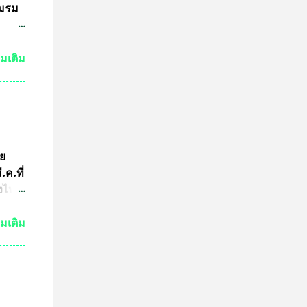
ชมรม
ชน
่มเติม
3นาย
เอาไว้
 ไม่
มาย
ูล
ัย
อจาก
ค.ที่
้อน
่งไทย
ฑา
่มเติม
่งม้า
มการ
ร
ย