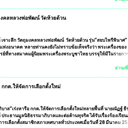
ลัยเกษตรศาสตร์ และทีมงานนักวิจัย ที่ร่วมกันคิดค้น หน้ากากป้อง
งทหาร ( หน้ากากหนุมาน ) ซึ่งทีมงานนักวิจัยของอาจารย์อ๊อด เล็
ุมงคลหลวงพ่อพัฒน์ วัดห้วยด้วน
ากากป้องกันสารพิษทางทหาร ถ้าสามารถผลิตได้ในประเทศไทย จะท
้ากากป้องกันสารพิษทางทหารไม่ต้องนำเข้า ไม่ต้องเปลืองงบประ
ยล้านบาทต่อปี และยังใช้ประโยชน์อื่นอีกมากมาย อันจะเป็นประโย
ทศชาติอย่างยิ่ง ผมจะดีใจและภูมิใจมากหากหน้ากากป้องกันสารพิ
์ เจาะลึก วัตถุมงคลหลวงพ่อพัฒน์ วัดห้วยด้วน รุ่น”สยบไพรีพินาศ” 
ได้รับการผลิตในประเทศลดการนำเข้าโดยเด็ดขาด และสามารถผลิ
แห่งอนาคต หลายท่านคงยังไม่ทราบข้อเท็จจริงว่า พระเครื่องของ
ส่งออกต่างประเทศได้ โดยทีมทนายความและทีมงา...
รย์ที่ทางสมาคมผู้นิยมพระเครื่องพระบูชาไทย บรรจุให้มีในรายกา
แบบถาวร” ล่าสุดก็คือพระเครื่องหลวงพ่อคูณ และพระเครื่องหลวง
พระเครื่องหลวงพ่อคูณ มีเพียงบางรุ่นเท่านั้นที่อยู่ในรายการประก
อ่านเพิ
กพระเครื่องหลวงพ่อคูณ มีการจัดสร้างไว้มากมายหลายร้อยรุ่น ... แ
 หากทางสมาคมฯ มีการบรรจุพระเครื่องหลวงพ่อพัฒน์ ให้มีการ
กกต.ให้จัดการเลือกตั้งใหม่
บถาวรบ้าง ก็คงจะมีการคัดเลือกเพียงบางรุ่นเช่นกัน เนื่องจากพ
ลวงพ่อพัฒน์ ก็มีการจัดสร้างไว้หลายร้อยรุ่นเช่นเดียวกับพระเครื่อ
ึ่งท่านนายกสมาคมฯ ท่านได้เคยประกาศย้ำทุกครั้งว่า พระใหม่ที่
ารประกวดต้องมีคุณสมบัติชัดเจนดังนี้ 1.)พระทุกองค์จะต้องตอกโ
บาล”เร่งหารือ กกต.ให้จัดการเลือกตั้งใหม่หลายพื้นที่ นายณัฏฐ์ ธี
มายเลข (พร้อมทั้งมีการทำลายบล๊อก โค๊ด หมายเลข) 2.)ต้องมีกา
 ประธานมูลนิธิธรรมาภิบาลและต่อต้านทุจริต ได้รับเรื่องร้องเรีย
นวนการจัดสร้างให้ชัดเจน ว่าสร้างจำนวนเท่าไหร่ (เพื่อป้องกันก
ารเลือกตั้งสมาชิกสภาเทศบาลทั่วประเทศเมื่อวันที่ 28 มีนาคม 256