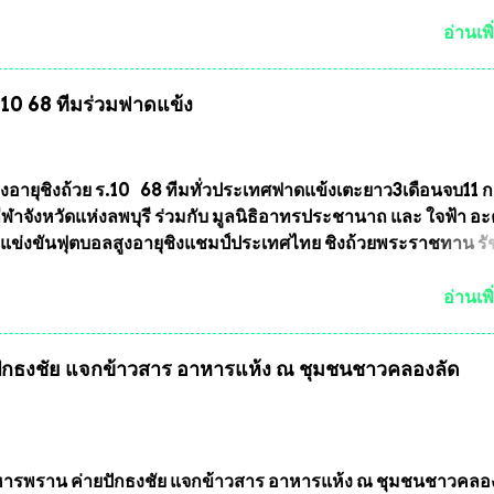
ายหลัง) 3.)มีวัตถุประสงค์ที...
บว่าหลายพื้นที่เขตการเลือกตั้งมีประชาชนร้องเรียนการกระทำคว
รเลือกตั้ง นายณัฏฐ์ ธีรณัฐสุภานนท์ เปิดเผยว่า “ยกตัวอย่างในเ
อ่านเพิ
ทศบาลนครเชียงใหม่ คณะกรรมการการเลือกตั้งต้องแสวงหาข้อเท็จจ
ินการจัดให้มีการเลือกตั้งใหม่ เพราะมีการร้องเรียนการกระทำคว
ร.10 68 ทีมร่วมฟาดแข้ง
ารเลือกตั้งเข้ามาเป็นจำนวนมาก โดยจะเข้าหารือกับเลขาธิการ
ารเลือกตั้ง เพื่อให้ตั้งคณะกรรมการแสวงหาข้อเท็จจริง เร่งให้มี
ออกมา โดยเชื่อว่าคณะกรรมการการเลือกตั้งจะดำเนินการจัดให้มี
งใหม่อีกครั้ง ประธานมูลนิธิธรรมาภิบาลและต่อต้านทุจริต กล่าวต่ออ
ูงอายุชิงถ้วย ร.10 68 ทีมทั่วประเทศฟาดแข้งเตะยาว3เดือนจบ11 
งใหม่เป็นเขตพื้นที่เศรษฐกิจอันสำคัญของภาคเหนือ ต้องส่งเสริมให้
าจังหวัดแห่งลพบุรี ร่วมกับ มูลนิธิอาทรประชานาถ และ ใจฟ้า อ
ต่างๆมีหลักธรรมาภิบาลในการบริหารราชการแผ่นดิน คณะกรรม
การแข่งขันฟุตบอลสูงอายุชิงแชมป์ประเทศไทย ชิงถ้วยพระราชทาน ร
ตั้งถือเป็นองค์กรอิสระตามรัฐธรรมนูญที่ต้องใ...
กำหนดแข่งขันในเดือน เมษายน ถึงเดือน กรกฏาคม2564 อดีตนักเตะ
าตให้ลงแข่งขันได้ ทีมแชมป์ได้รับ 150,000 บาท พร้อมได้สิทธิ์ไปท
อ่านเพิ
ทศอีกด้วย ที่ห้องประชุม โรงทานครัวการบินกรุงเทพ วัดพระบาทน้
พบุรี ท่านเจ้าคุณ พระราชวิสุทธิ ประชานาถ (หลวงพ่อ อลงกต ) ใ
กธงชัย แจกข้าวสาร อาหารแห้ง ณ​ ชุมชนชาวคลองลัด
ูลนิธิประชานาถ และ ประธานอำนวยการจัดการแข่งขันฟุตบอลสู
์ประเทศไทย ชิงถ้วยพระราชทาน สมเด็จพระเจ้าอยู่หัว มหาวชิรา
พยวรางกูร (รัชกาลที่ 10 ) พร้อมด้วย ดร.สุจินต์ สว่างศรี รองประ
รจัดการแข่งขัน และ นายวีรยุทธ สวัสดี ประธานคณะกรรมการจั
 และคณะทำงาน ได้ร่วมกันประชุมหารือเตรียมความพร้อมจัดการ
รพราน ค่ายปักธงชัย แจกข้าวสาร อาหารแห้ง ณ​ ชุมชนชาวคลอ