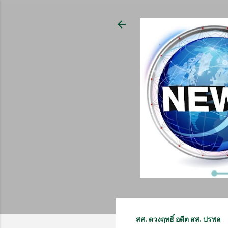
สส. ดวงฤทธิ์ อดีต สส. ปรพล