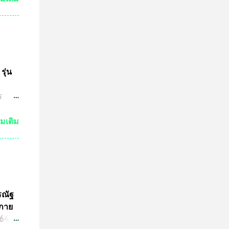
กัน
งเห็น
ำให้
มาณ
ชน์
ษทาง
รุ่น
ต
ร
ปู่
วด
่มเติม
ต่ถ้า
ระ
งหลวง
จะนำ
ค๊ต
รณัฐ
ร
นภาย
ารปั๊ม
4 ที่