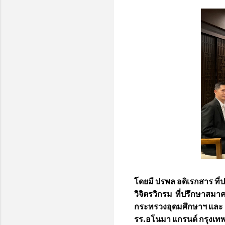
โดยมี ปรพล อดิเรกสาร ท
วิจิตรวิกรม ที่ปรึกษาสมาค
กระทรวงอุดมศึกษาฯ เเละ ก
รร.อโนมา เเกรนด์ กรุงเท