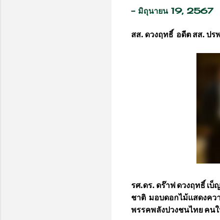
-
มิถุนายน 19, 2567
สส. ดวงฤทธิ์ อดีต สส. ปร
รศ.ดร. ดร๊าฟ ดวงฤทธิ์ เบ็
ชาติ มอบดอกไม้เเสดงความยิ
พรรคพลังปวงชนไทย คนใ