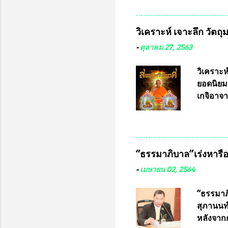
มหาวิทยา
สารพิษทา
วิเคราะห์ เจาะลึก วัตถ
ว่า หน้
เรามีหน
-
ตุลาคม 27, 2563
หลายร้อ
กับประเ
วิเคราะห
ทหารนี้
ยอดนิยม
จำหน่าย
เกจิอาจา
ประกวด”
หมุน แต่
เนื่องจา
ในอนาคต
“ธรรมาภิบาล”เร่งหารือ 
ประกวดแบ
เครื่องห
-
เมษายน 02, 2564
พ่อคูณ ซ
เข้ารายก
“ธรรมาภิ
และรันห
สุภานนท์
ประกาศจำ
หลังจากก