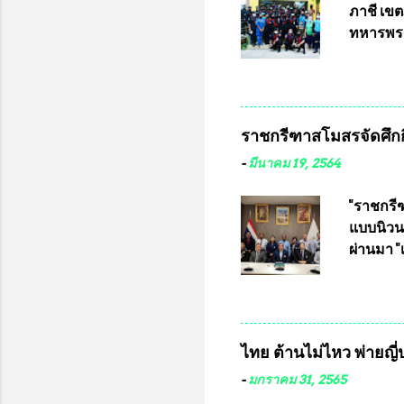
แข่งขันฟ
ภาชี เขต
แข่งขันร
ทหารพรา
ประธานแ
กรุงเทพ
ชาวคลอง
เสธอิฐแล
ราชกรีฑาสโมสรจัดศึกกี
พันอากา
สามารถเข
-
มีนาคม 19, 2564
หน้าที่ 
ธรรม ปร
"ราชกรีฑ
ปรึกษา 
แบบนิวนอ
ประธานช
ผ่านมา 
จากพิษโ
เป็นประ
สโมสร กั
อัมพวัน
อำนวยกา
ไทย ต้านไม่ไหว พ่ายญี่ป
และรักษ
จากทั้งส
-
มกราคม 31, 2565
ประชุมดั