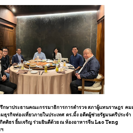
ี่ปรึกษาประธานคณะกรรมาธิการการตำรวจ สภาผู้เเทนราษฎร คม
มธุรกิจท่องเที่ยวภายในประเทศ ดร.มิ้ง อดีตผู้ช่วยรัฐมนตรีประจำ
ิตติธร ยิ้มเจริญ ร่วมยินดีด้วย ณ ห้องอาหารจีน Lao Teng
พฯ