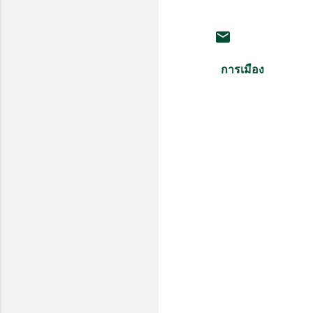
การเมือง
ค
ว
า
ม
คิ
ด
เ
ห็
น