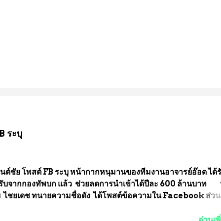
B ระบุ
นต์ชัย โพสต์ FB ระบุ หน้ากากหนุมานของทีมงานอาจารย์อ๊อด ได้ร
ับจากกองทัพบก แล้ว ช่วยลดการนำเข้าได้ปีละ 600 ล้านบาท
ัย ไชยเดช ทนายความชื่อดัง ได้โพสต์ข้อความใน Facebook ส่วน
งความคืบหน้าคดีที่ได้ร่วมต่อสู้ กับรศ.ดร.วีรชัย พุทธวงศ์ หรืออาจาร
จารย์ประจำภาควิชาเคมี คณะศิลปศาสตร์และวิทยาศาสตร์
อ่านเพิ