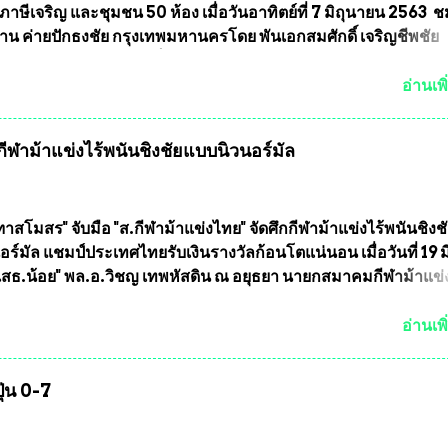
ุตบอลสูงอายุ ชิงแชมป์ประเทศไทย ครั้งที่ 1 ประจำปี 2564 กำหนด
ภาษีเจริญ และชุมชน 50 ห้อง เมื่อวันอาทิตย์ที่ 7 มิถุนายน 2563 
ะหว่างวันที่ 24 เมษายน จนถึงว...
น ค่ายปักธงชัย กรุงเทพมหานครโดย พันเอกสมศักดิ์ เจริญชีพชัย
ละ ที่ปรึกษากิตติมศักดิ์ ชมรมทหารพราน ค่ายปักธงชัย
มหานคร ได้เป็นประธาน แจกข้าวสาร อาหารแห้ง ให้กับพี่น้องชุม
อ่านเพิ
ลัดภาชี เขตภาษีเจริญ และชุมชน 50 ห้อง โดยมี อส.ทพ จำนวน4
ะทีมงาน ต้องขออภัย ที่ไม่ได้เอ่ยชื่อเต็มสังกัด เพราะท่านขอสงวน
ฬาม้าแข่งไร้พนันชิงชัยแบบนิวนอร์มัล
ศเอก ทองอินทร์ พรหมสุวรรณ ท่านรองกัมปนาท ผู้ร่วมประสานงาน
้าร่วมกิจกรรมในครั้งนี้ได้ เนื่องจาก ติดธุระเร่งด่วน จึงได้มอบห
ให้กับ รองวิเชียร ทรงมณี ดูแลความสงบเรียบร้อย นางฉวีวรรณ ตระก
ะธานชุมชน คลองลัดภาชีเขตภาษีเจริญ สท.ทพ. สมนึก ปัทมาลัยที่
าสโมสร" จับมือ "ส.กีฬาม้าแข่งไทย" จัดศึกกีฬาม้าแข่งไร้พนันชิงช
และการแจกข้าวสารอาหารแห้งในคราวครั้งนี้ก็ได้รับความ ร้องข
ร์มัล แชมป์ประเทศไทยรับเงินรางวัลก้อนโตแน่นอน เมื่อวันที่ 19 มี.
ุมชนคลองลัดภาชีเขตภาษีเจริญ !!พี่น้องชุมชนได้รับความเดือดร
"เสธ.น้อย" พล.อ.วิชญ เทพหัสดิน ณ อยุธยา นายกสมาคมกีฬาม้าแข
รค covid-19 ทำให้การอยู่การกินได้รับความเ...
ธานการประชุมการจัดการแข่งขันร่วมกัน ระหว่างสมาคมราชกรี
บ สมาคมกีฬาม้าแข่งไทย ที่ห้องประชุมมูลนิธิโอลิมปิคไทย (บ้าน
อ่านเพิ
) เทเวศร์ โดยมี นายอำนวย รุ่งศุภกฤตานนท์ ประธานคณะกรรมการ
รแข่งม้า พร้อมด้วย นายเต็มสุข สุวรรณศร กรรมการอำนวยการแข
ุ่น 0-7
าการผู้จัดการฝ่ายแข่งม้า สมาคมราชกรีฑาสโมสร และคณะกรร
องฝ่าย เข้าร่วมประชุมอย่างพร้อมเพรียง สรุปประเด็นสำคัญของกา
งนี้ ที่ประชุมกำหนดจัดการแข่งขันกีฬาม้าแข่งชิงแชมป์ประเทศไท