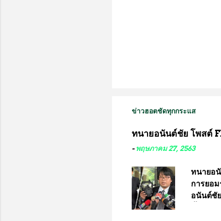
ข่าวฮอตชัดทุกกระแส
ทนายอนันต์ชัย โพสต์ F
-
พฤษภาคม 27, 2563
ทนายอนั
การยอมร
อนันต์ช
ชี้แจงถึ
อ๊อด อา