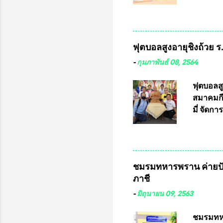
เสริมในภ
ผ่านมาพ
กฎหมายกา
พื้นที่เ
และดำเน
ฟุตบอลสูงอายุชิงถ้วย 
กฎหมายก
กรรมการก
-
กุมภาพันธ์ 08, 2564
วินิจฉัย
เลือกตั้
ฟุตบอลส
“นครเชีย
สมาคมกีฬ
ในระดับ
มี่ จัด
การเลือก
ที่ 10 
ชาติอนุญ
ต่างประเ
จังหวัดล
ชมรมทหารพราน ค่ายปั
ประธานม
ภาชี
ชิงแชมป
บดินทรเท
-
มิถุนายน 09, 2563
อำนวยกา
แข่งขัน
ชมรมทหา