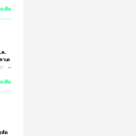
ามผิด
ขต
่มเติม
ริง
ามผิด
คณะ
คำ
การ
ีกว่า
ก.ค.
ผู้นำ
ะคาเด
การ
ัชกาล
ทีม
ัวร์
่มเติม
ำพุ
นฐานะ
งอายุ
ลงกรณ
ธาน
ดการ
งลัด