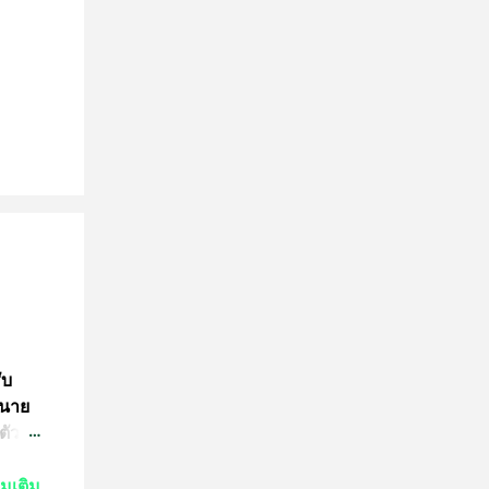
ับ
 นาย
ตัว
ย์
่มเติม