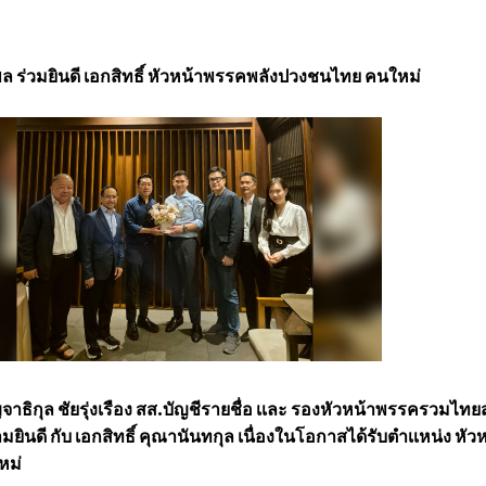
พล ร่วมยินดี เอกสิทธิ์ หัวหน้าพรรคพลังปวงชนไทย คนใหม่
ญจาธิกุล ชัยรุ่งเรือง สส.บัญชีรายชื่อ เเละ รองหัวหน้าพรรครวมไทย
นดี กับ เอกสิทธิ์ คุณานันทกุล เนื่องในโอกาสได้รับตำเเหน่ง หัว
หม่