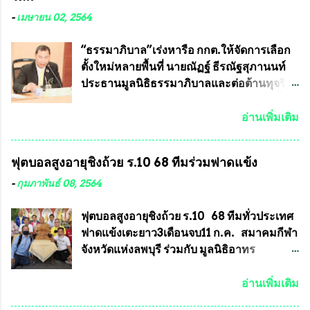
มากหากหน้ากากป้องกันสารพิษทางทหารนี้
อยู่ในรายการประกวด เนื่องจากพระเครื่อง
ได้รับการผลิตในประเทศลดการนำเข้าโดยเด็ด
หลวงพ่อคูณ มีการจัดสร้างไว้มากมายหลาย
-
เมษายน 02, 2564
ขาด และสามารถผลิตจำหน่ายส่งออกต่าง
ร้อยรุ่น ... แต่ถ้าในอนาคต หากทางสมาคมฯ มี
ประเทศได้ โดยทีมทนายความและทีม
การบรรจุพระเครื่องหลวงพ่อพัฒน์ ให้มีการ
“ธรรมาภิบาล”เร่งหารือ กกต.ให้จัดการเลือก
งา...
ประกวดแบบถาวรบ้าง ก็คงจะมีการคัดเลือก
ตั้งใหม่หลายพื้นที่ นายณัฏฐ์ ธีรณัฐสุภานนท์
เพียงบางรุ่นเช่นกัน เนื่องจากพระเครื่องหลวง
ประธานมูลนิธิธรรมาภิบาลและต่อต้านทุจริต
พ่อพัฒน์ ก็มีการจัดสร้างไว้หลายร้อยรุ่นเช่น
ได้รับเรื่องร้องเรียนภายหลังจากการเลือกตั้ง
เดียวกับพระเครื่องหลวงพ่อคูณ ซึ่งท่านนายก
สมาชิกสภาเทศบาลทั่วประเทศเมื่อวันที่ 28
อ่านเพิ่มเติม
สมาคมฯ ท่านได้เคยประกาศย้ำทุกครั้งว่า พระ
มีนาคม 2564 ที่ผ่านมาพบว่าหลายพื้นที่เขต
ใหม่ที่จะนำเข้ารายการประกวดต้องมี
การเลือกตั้งมีประชาชนร้องเรียนการกระ
ฟุตบอลสูงอายุชิงถ้วย ร.10 68 ทีมร่วมฟาดแข้ง
คุณสมบัติชัดเจนดังนี้ 1.)พระทุกองค์จะต้อง
ทำความผิดกฎหมายการเลือกตั้ง นายณัฏฐ์ ธีร
ตอกโค๊ตและรันหมายเลข (พร้อมทั้งมีการทำ
ณัฐสุภานนท์ เปิดเผยว่า “ยกตัวอย่างในเขต
-
กุมภาพันธ์ 08, 2564
ลายบล๊อก โค๊ด หมายเลข) 2.)ต้องมีการ
พื้นที่เทศบาลนครเชียงใหม่ คณะกรรมการ
ประกาศจำนวนการจัดสร้างให้ชัดเจน ว่าสร้าง
การเลือกตั้งต้องแสวงหาข้อเท็จจริงและดำเนิน
ฟุตบอลสูงอายุชิงถ้วย ร.10 68 ทีมทั่วประเทศ
จำนวนเท่าไหร่ (เพื่อป้องกันการปั๊มเสริมใน
การจัดให้มีการเลือกตั้งใหม่ เพราะมีการร้อง
ฟาดแข้งเตะยาว3เดือนจบ11 ก.ค. สมาคมกีฬา
ภายหลัง) 3.)มีวัตถุประสงค์ที...
เรียนการกระทำความผิดกฎหมายการเลือกตั้ง
จังหวัดแห่งลพบุรี ร่วมกับ มูลนิธิอาทร
เข้ามาเป็นจำนวนมาก โดยจะเข้าหารือกับ
ประชานาถ และ ใจฟ้า อะคาเดมี่ จัดการ
เลขาธิการคณะกรรมการการเลือกตั้ง เพื่อให้
แข่งขันฟุตบอลสูงอายุชิงแชมป์ประเทศไทย ชิง
อ่านเพิ่มเติม
ตั้งคณะกรรมการแสวงหาข้อเท็จจริง เร่งให้มี
ถ้วยพระราชทาน รัชกาลที่ 10 กำหนดแข่งขัน