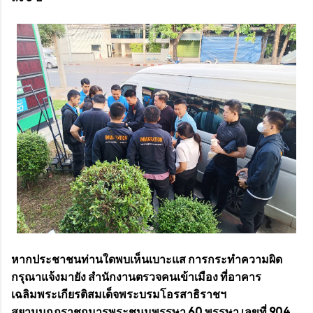
หากประชาชนท่านใดพบเห็นเบาะแส การกระทำความผิด
กรุณาแจ้งมายัง สำนักงานตรวจคนเข้าเมือง ที่อาคาร
เฉลิมพระเกียรติสมเด็จพระบรมโอรสาธิราชฯ
สยามมกุฎราชกุมารพระชนมพรรษา 60 พรรษา เลขที่ 904