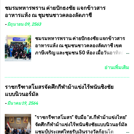
คำวินิจฉัยออกมา โดยเชื่อว่าคณะกรรมการ
ในเดือน เมษายน ถึงเดือน กรกฏาคม2564
ชมรมทหารพราน ค่ายปักธงชัย แจกข้าวสาร
การเลือกตั้งจะดำเนินการจัดให้มีการเลือกตั้ง
อดีตนักเตะทีมชาติอนุญาตให้ลงแข่งขันได้ ทีม
อาหารแห้ง ณ​ ชุมชนชาวคลองลัดภาชี
ใหม่อีกครั้ง ประธานมูลนิธิธรรมาภิบาลและ
แชมป์ได้รับ 150,000 บาท พร้อมได้สิทธิ์ไป
ต่อต้านทุจริต กล่าวต่ออีกว่า “นครเชียงใหม่
ทัวร์ต่างประเทศอีกด้วย ที่ห้องประชุม โรงทาน
-
มิถุนายน 09, 2563
เป็นเขตพื้นที่เศรษฐกิจอันสำคัญของภาคเหนือ
ครัวการบินกรุงเทพ วัดพระบาทน้ำพุ จังหวัด
ต้องส่งเสริมให้ผู้นำในระดับต่างๆมีหลักธร
ลพบุรี ท่านเจ้าคุณ พระราชวิสุทธิ ประชานาถ
ชมรมทหารพราน ค่ายปักธงชัย แจกข้าวสาร
รมาภิบาลในการบริหารราชการแผ่นดิน คณะ
(หลวงพ่อ อลงกต ) ในฐานะประธานมูลนิธิ
อาหารแห้ง ณ​ ชุมชนชาวคลองลัดภาชี เขต
กรรมการการเลือกตั้งถือเป็นองค์กรอิสระตาม
ประชานาถ และ ประธานอำนวยการจัดการ
ภาษีเจริญ และชุมชน 50 ห้อง เมื่อวันอาทิตย์ที่
รัฐธรรมนูญที่ต้องใ...
แข่งขันฟุตบอลสูงอายุชิงแชมป์ประเทศไทย ชิง
7 มิถุนายน 2563 ชมรมทหารพราน ค่าย
ถ้วยพระราชทาน สมเด็จพระเจ้าอยู่หัว มหา
ปักธงชัย กรุงเทพมหานครโดย พันเอกสมศักดิ์
อ่านเพิ่มเติม
วชิราลงกรณ บดินทรเทพยวรางกูร (รัชกาลที่
เจริญชีพชัยประธานและ ที่ปรึกษากิตติมศักดิ์
10 ) พร้อมด้วย ดร.สุจินต์ สว่างศรี รองประธาน
ชมรมทหารพราน ค่ายปักธงชัย
ราชกรีฑาสโมสรจัดศึกกีฬาม้าแข่งไร้พนันชิงชัย
อำนวยการจัดการแข่งขัน และ นายวีรยุทธ
กรุงเทพมหานคร ได้เป็นประธาน แจก
แบบนิวนอร์มัล
สวัสดี ประธานคณะกรรมการจัดการแข่งขัน
ข้าวสาร อาหารแห้ง ให้กับพี่น้องชุมชนชาว
และคณะทำงาน ได้ร่วมกันประชุมหารือ
คลองลัดภาชี เขตภาษีเจริญ และชุมชน 50
-
มีนาคม 19, 2564
เตรียมความพร้อมจัดการแข่งขันฟุตบอลสูง
ห้อง โดยมี อส.ทพ จำนวน43นาย เสธอิฐและ
อายุ ชิงแชมป์ประเทศไทย ครั้งที่ 1 ประจำปี
ทีมงาน ต้องขออภัย ที่ไม่ได้เอ่ยชื่อเต็มสังกัด
"ราชกรีฑาสโมสร" จับมือ "ส.กีฬาม้าแข่งไทย"
2564 กำหนดแข่งขันระหว่างวันที่ 24
เพราะท่านขอสงวนเอาไว้ พันอากาศเอก ทอง
จัดศึกกีฬาม้าแข่งไร้พนันชิงชัยแบบนิวนอร์มัล
เมษายน จนถึงว...
อินทร์ พรหมสุวรรณ ท่านรองกัมปนาท ผู้ร่วม
แชมป์ประเทศไทยรับเงินรางวัลก้อนโต