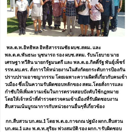
พล.ต.ท.อิทธิพล อิทธิสารรณชัย ผบช.สตม. และ
พล.ต.ต.พันธนะ นุชนารถ รอง ผบช.สตม. รับนโยบาย นาย
เศรษฐา ทวีสิน นายกรัฐมนตรี และ พล.ต.อ.กิตติ์รัฐ พันธุ์เพ็ชร์
รรท.ผบ.ตร. สั่งการให้หน่วยงานในสังกัดยกระดับการป้องกัน
ปราบปรามอาชญากรรม โดยเฉพาะความผิดที่เกี่ยวกับคนเข้า
วเมือง ซึ่งเป็นความรับผิดชอบหลักของ สตม.โดยสั่งการและ
กำชับให้เพิ่มความเข้มในการตรวจสอบบังคับใช้กฎหมาย
โดยให้เจ้าหน้าที่ตำรวจตรวจคนเข้าเมืองที่รับผิดชอบงาน
สืบสวนเน้นบูรณาการกับหน่วยงานอื่นๆที่เกี่ยวข้อง
กก.สืบสวน บก.ตม.1 โดย พ.ต.อ.กาจภณ ปฐมัง ผกก.สืบสวน
บก.ตม.1 และ พ.ต.ท.สุริยะ พ่วงสมบัติ รอง ผกก.ฯ รับผิดชอบ