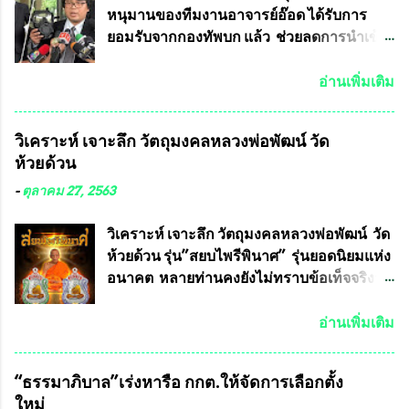
หนุมานของทีมงานอาจารย์อ๊อด ได้รับการ
ยอมรับจากกองทัพบก แล้ว ช่วยลดการนำเข้า
ได้ปีละ 600 ล้านบาท นายอนันต์ชัย ไชย
เดช ทนายความชื่อดัง ได้โพสต์ข้อความใน
อ่านเพิ่มเติม
Facebook ส่วนตัว ชี้แจงถึงความคืบหน้าคดี
ที่ได้ร่วมต่อสู้ กับรศ.ดร.วีรชัย พุทธวงศ์ หรือ
วิเคราะห์ เจาะลึก วัตถุมงคลหลวงพ่อพัฒน์ วัด
อาจารย์อ๊อด อาจารย์ประจำภาควิชาเคมี
ห้วยด้วน
คณะศิลปศาสตร์และวิทยาศาสตร์
มหาวิทยาลัยเกษตรศาสตร์ และทีมงานนักวิจัย
-
ตุลาคม 27, 2563
ที่ร่วมกันคิดค้น หน้ากากป้องกันสารพิษทาง
ทหาร ( หน้ากากหนุมาน ) ซึ่งทีมงานนักวิจัย
วิเคราะห์ เจาะลึก วัตถุมงคลหลวงพ่อพัฒน์ วัด
ของอาจารย์อ๊อด เล็งเห็นว่า หน้ากากป้องกัน
ห้วยด้วน รุ่น”สยบไพรีพินาศ” รุ่นยอดนิยมแห่ง
สารพิษทางทหาร ถ้าสามารถผลิตได้ใน
อนาคต หลายท่านคงยังไม่ทราบข้อเท็จจริงว่า
ประเทศไทย จะทำให้เรามีหน้ากากป้องกันสาร
พระเครื่องของเกจิอาจารย์ที่ทางสมาคมผู้นิยม
พิษทางทหารไม่ต้องนำเข้า ไม่ต้องเปลืองงบ
พระเครื่องพระบูชาไทย บรรจุให้มีในรายการ
อ่านเพิ่มเติม
ประมาณหลายร้อยล้านบาทต่อปี และยังใช้
ประกวด”แบบถาวร” ล่าสุดก็คือพระเครื่อง
ประโยชน์อื่นอีกมากมาย อันจะเป็นประโยชน์
หลวงพ่อคูณ และพระเครื่องหลวงปู่หมุน แต่
“ธรรมาภิบาล”เร่งหารือ กกต.ให้จัดการเลือกตั้ง
กับประเทศชาติอย่างยิ่ง ผมจะดีใจและภูมิใจ
พระเครื่องหลวงพ่อคูณ มีเพียงบางรุ่นเท่านั้นที่
ใหม่