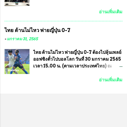
ประสานงาน ไม่สามารถเข้าร่วมกิจกรรมใน
แน่นอน เมื่อวันที่ 19 มี.ค.ที่ผ่านมา "เสธ.น้อย"
ครั้งนี้ได้ เนื่องจาก ติดธุระเร่งด่วน จึงได้มอบ
พล.อ.วิชญ เทพหัสดิน ณ อยุธยา นายกสมาคม
อ่านเพิ่มเติม
หมายหน้าที่ ให้กับ รองวิเชียร ทรงมณี ดูแล
กีฬาม้าแข่งไทย เป็นประธานการประชุมการ
ความสงบเรียบร้อย นางฉวีวรรณ ตระกูลธรรม
จัดการแข่งขันร่วมกัน ระหว่างสมาคม
ไทย ต้านไม่ไหว พ่ายญี่ปุ่น 0-7
ประธานชุมชน คลองลัดภาชีเขตภาษีเจริญ
ราชกรีฑาสโมสร กับ สมาคมกีฬาม้าแข่งไทย
สท.ทพ. สมนึก ปัทมาลัยที่ปรึกษา และการแจก
ที่ห้องประชุมมูลนิธิโอลิมปิคไทย (บ้าน
-
มกราคม 31, 2565
ข้าวสารอาหารแห้งในคราวครั้งนี้ก็ได้รับ
อัมพวัน) เทเวศร์ โดยมี นายอำนวย รุ่งศุภกฤตา
ความ ร้องขอจากประธานชุมชนคลองลัดภาชี
นนท์ ประธานคณะกรรมการอำนวยการแข่ง
ไทย ต้านไม่ไหว พ่ายญี่ปุ่น 0-7 ต้องไปลุ้นเพลย์
เขตภาษีเจริญ !!พี่น้องชุมชนได้รับความเดือด
ม้า พร้อมด้วย นายเต็มสุข สุวรรณศร
ออฟชิงตั๋วไปบอลโลก วันที่ 30 มกราคม 2565
ร้อนจากพิษโรค covid-19 ทำให้การอยู่การ
กรรมการอำนวยการแข่งม้า และรักษาการผู้
เวลา 15.00 น. (ตามเวลาประเทศไทย) ณ
กินได้รับความเ...
จัดการฝ่ายแข่งม้า สมาคมราชกรีฑาสโมสร
สนาม ดีวาน พาทิล สเตเดียม นคร มุมไบ การ
และคณะกรรมการจากทั้งสองฝ่าย เข้าร่วม
แข่งขันฟุตบอลหญิงชิงแชมป์เอเชีย 2022 รอบ
อ่านเพิ่มเติม
ประชุมอย่างพร้อมเพรียง สรุปประเด็นสำคัญ
8 ทีมสุดท้าย ญี่ปุ่น แชมป์กลุ่ม ซี พบกับ ไทย
ของการประชุมดังนี้ ที่ประชุมกำหนดจัดการ
อันดับ 3 จาก กลุ่มบี เกมนี้ ญี่ปุ่นนำทีมมาโดย
แข่งขันกีฬาม้าแข่งชิงแชมป์ประเทศไทย
ซากิ คูมางาอิ กัปตันทีม พร้อมด้วย กองหน้า
ประจำปี 2564 ซึ่งเป็นครั้งแรกของการชิง
อย่าง มานา อิวาบูชิ และ มินา ทานากะ ด้าน
แชมป์ประเทศไทย และเป็นครั้งที่ 2 ของการ
ไทยเกมนี้ ต้องใช้ นัตซึโกะ โทโดโรกิ คุมทีม
แข่งม้ากีฬาที่ไม่เกี่ยวข้องกับการพนัน กำหนด
พร้อมมี สุชาวดี นิลธำรงค์ เป็นกองหน้าคู่กับ