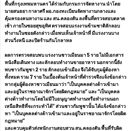
พื้นที่กรุงเทพมหานคร ได้ร่วมกับกรมการจัดหางาน นำโดย
นายสนธยา กาลาศรี ผอ.กองทะเบียนจัดหางานกลางและ
คุ้มครองคนหางาน และ​ สน.คลองตัน​ ลงพื้นที่ตรวจสอบตลาด
เช้า ภายในซอยสุขอุทิศ ตรวจสอบแรงงานข้ามชาติลักลอบ
ทำงานในซอยดังกล่าว เมื่อพบเห็นเจ้าหน้าที่ มีแรงงานบาง
ส่วนวิ่งหนี และปิดร้านกันโกลาหล
ผลการตรวจสอบพบ แรงงานชาวเมียนมา 5 ราย ไม่มีเอกสาร
หนังสือเดินทาง และลักลอบทำงานขายอาหาร นอกจากนี้ยัง
พบชาวกัมพูชา 2 ราย ลักลอบเข้าเมือง จึงได้จับกุมผู้ต้องหา
ทั้งหมด รวม 7 ราย ในเบื้องต้นเจ้าหน้าที่ตำรวจจึงแจ้งข้อกล่าว
หากลุ่มผู้ต้องหาชาวเมียนมาว่า “เป็นบุคคลต่างด้าวเข้ามา
และอยู่ในราชอาณาจักรโดยผิดกฎหมาย” และ “เป็นบุคคล
ต่างด้าวทำงานโดยไม่มีใบอนุญาตทำงานหรือทำงานนอก
เหนือสิทธิที่จะกระทำได้” ส่วนชาวกัมพูชานั้น ได้แจ้งข้อกล่าว
หา “เป็นบุคคลต่างด้าวเข้ามาและอยู่ในราชอาณาจักรโดยผิด
กฎหมาย”
และควบคุมตัวส่งพนักงานสอบสวน สน.คลองตัน พื้นที่รับผิด