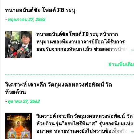
ทนายอนันต์ชัย โพสต์ FB ระบุ
-
พฤษภาคม 27, 2563
ทนายอนันต์ชัย โพสต์ FB ระบุ หน้ากาก
หนุมานของทีมงานอาจารย์อ๊อด ได้รับการ
ยอมรับจากกองทัพบก แล้ว ช่วยลดการนำเข้า
ได้ปีละ 600 ล้านบาท นายอนันต์ชัย ไชย
เดช ทนายความชื่อดัง ได้โพสต์ข้อความใน
อ่านเพิ่มเติม
Facebook ส่วนตัว ชี้แจงถึงความคืบหน้าคดี
ที่ได้ร่วมต่อสู้ กับรศ.ดร.วีรชัย พุทธวงศ์ หรือ
วิเคราะห์ เจาะลึก วัตถุมงคลหลวงพ่อพัฒน์ วัด
อาจารย์อ๊อด อาจารย์ประจำภาควิชาเคมี
ห้วยด้วน
คณะศิลปศาสตร์และวิทยาศาสตร์
มหาวิทยาลัยเกษตรศาสตร์ และทีมงานนักวิจัย
-
ตุลาคม 27, 2563
ที่ร่วมกันคิดค้น หน้ากากป้องกันสารพิษทาง
ทหาร ( หน้ากากหนุมาน ) ซึ่งทีมงานนักวิจัย
วิเคราะห์ เจาะลึก วัตถุมงคลหลวงพ่อพัฒน์ วัด
ของอาจารย์อ๊อด เล็งเห็นว่า หน้ากากป้องกัน
ห้วยด้วน รุ่น”สยบไพรีพินาศ” รุ่นยอดนิยมแห่ง
สารพิษทางทหาร ถ้าสามารถผลิตได้ใน
อนาคต หลายท่านคงยังไม่ทราบข้อเท็จจริงว่า
ประเทศไทย จะทำให้เรามีหน้ากากป้องกันสาร
พระเครื่องของเกจิอาจารย์ที่ทางสมาคมผู้นิยม