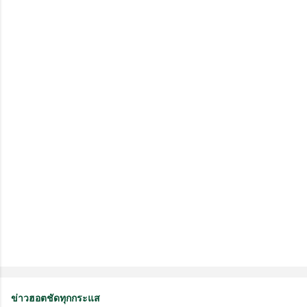
ม
คิ
ด
เ
ห็
น
ข่าวฮอตชัดทุกกระแส