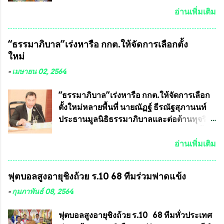
พิษทางทหารไม่ต้องนำเข้า ไม่ต้องเปลืองงบ
พระเครื่องพระบูชาไทย บรรจุให้มีในรายการ
อ่านเพิ่มเติม
ประมาณหลายร้อยล้านบาทต่อปี และยังใช้
ประกวด”แบบถาวร” ล่าสุดก็คือพระเครื่อง
ประโยชน์อื่นอีกมากมาย อันจะเป็นประโยชน์
หลวงพ่อคูณ และพระเครื่องหลวงปู่หมุน แต่
“ธรรมาภิบาล”เร่งหารือ กกต.ให้จัดการเลือกตั้ง
กับประเทศชาติอย่างยิ่ง ผมจะดีใจและภูมิใจ
พระเครื่องหลวงพ่อคูณ มีเพียงบางรุ่นเท่านั้นที่
ใหม่
มากหากหน้ากากป้องกันสารพิษทางทหารนี้
อยู่ในรายการประกวด เนื่องจากพระเครื่อง
ได้รับการผลิตในประเทศลดการนำเข้าโดยเด็ด
หลวงพ่อคูณ มีการจัดสร้างไว้มากมายหลาย
-
เมษายน 02, 2564
ขาด และสามารถผลิตจำหน่ายส่งออกต่าง
ร้อยรุ่น ... แต่ถ้าในอนาคต หากทางสมาคมฯ มี
ประเทศได้ โดยทีมทนายความและทีม
การบรรจุพระเครื่องหลวงพ่อพัฒน์ ให้มีการ
“ธรรมาภิบาล”เร่งหารือ กกต.ให้จัดการเลือก
งา...
ประกวดแบบถาวรบ้าง ก็คงจะมีการคัดเลือก
ตั้งใหม่หลายพื้นที่ นายณัฏฐ์ ธีรณัฐสุภานนท์
เพียงบางรุ่นเช่นกัน เนื่องจากพระเครื่องหลวง
ประธานมูลนิธิธรรมาภิบาลและต่อต้านทุจริต
พ่อพัฒน์ ก็มีการจัดสร้างไว้หลายร้อยรุ่นเช่น
ได้รับเรื่องร้องเรียนภายหลังจากการเลือกตั้ง
เดียวกับพระเครื่องหลวงพ่อคูณ ซึ่งท่านนายก
สมาชิกสภาเทศบาลทั่วประเทศเมื่อวันที่ 28
อ่านเพิ่มเติม
สมาคมฯ ท่านได้เคยประกาศย้ำทุกครั้งว่า พระ
มีนาคม 2564 ที่ผ่านมาพบว่าหลายพื้นที่เขต
ใหม่ที่จะนำเข้ารายการประกวดต้องมี
การเลือกตั้งมีประชาชนร้องเรียนการกระ
ฟุตบอลสูงอายุชิงถ้วย ร.10 68 ทีมร่วมฟาดแข้ง
คุณสมบัติชัดเจนดังนี้ 1.)พระทุกองค์จะต้อง
ทำความผิดกฎหมายการเลือกตั้ง นายณัฏฐ์ ธีร
ตอกโค๊ตและรันหมายเลข (พร้อมทั้งมีการทำ
ณัฐสุภานนท์ เปิดเผยว่า “ยกตัวอย่างในเขต
-
กุมภาพันธ์ 08, 2564
ลายบล๊อก โค๊ด หมายเลข) 2.)ต้องมีการ
พื้นที่เทศบาลนครเชียงใหม่ คณะกรรมการ
ประกาศจำนวนการจัดสร้างให้ชัดเจน ว่าสร้าง
การเลือกตั้งต้องแสวงหาข้อเท็จจริงและดำเนิน
ฟุตบอลสูงอายุชิงถ้วย ร.10 68 ทีมทั่วประเทศ