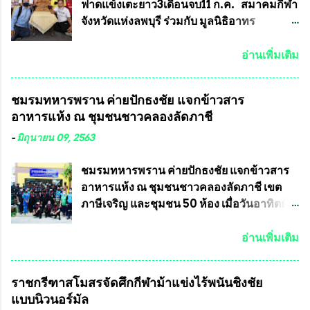
จำนวนเท่าไหร่ (เพื่อป้องกันการปั๊มเสริมใน
การจัดให้มีการเลือกตั้งใหม่ เพราะมีการร้อง
ฟาดแข้งเตะยาว3เดือนจบ11 ก.ค. สมาคมกีฬา
ภายหลัง) 3.)มีวัตถุประสงค์ที...
เรียนการกระทำความผิดกฎหมายการเลือกตั้ง
จังหวัดแห่งลพบุรี ร่วมกับ มูลนิธิอาทร
เข้ามาเป็นจำนวนมาก โดยจะเข้าหารือกับ
ประชานาถ และ ใจฟ้า อะคาเดมี่ จัดการ
เลขาธิการคณะกรรมการการเลือกตั้ง เพื่อให้
แข่งขันฟุตบอลสูงอายุชิงแชมป์ประเทศไทย ชิง
อ่านเพิ่มเติม
ตั้งคณะกรรมการแสวงหาข้อเท็จจริง เร่งให้มี
ถ้วยพระราชทาน รัชกาลที่ 10 กำหนดแข่งขัน
คำวินิจฉัยออกมา โดยเชื่อว่าคณะกรรมการ
ในเดือน เมษายน ถึงเดือน กรกฏาคม2564
ชมรมทหารพราน ค่ายปักธงชัย แจกข้าวสาร
การเลือกตั้งจะดำเนินการจัดให้มีการเลือกตั้ง
อดีตนักเตะทีมชาติอนุญาตให้ลงแข่งขันได้ ทีม
อาหารแห้ง ณ​ ชุมชนชาวคลองลัดภาชี
ใหม่อีกครั้ง ประธานมูลนิธิธรรมาภิบาลและ
แชมป์ได้รับ 150,000 บาท พร้อมได้สิทธิ์ไป
ต่อต้านทุจริต กล่าวต่ออีกว่า “นครเชียงใหม่
ทัวร์ต่างประเทศอีกด้วย ที่ห้องประชุม โรงทาน
-
มิถุนายน 09, 2563
เป็นเขตพื้นที่เศรษฐกิจอันสำคัญของภาคเหนือ
ครัวการบินกรุงเทพ วัดพระบาทน้ำพุ จังหวัด
ต้องส่งเสริมให้ผู้นำในระดับต่างๆมีหลักธร
ลพบุรี ท่านเจ้าคุณ พระราชวิสุทธิ ประชานาถ
ชมรมทหารพราน ค่ายปักธงชัย แจกข้าวสาร
รมาภิบาลในการบริหารราชการแผ่นดิน คณะ
(หลวงพ่อ อลงกต ) ในฐานะประธานมูลนิธิ
อาหารแห้ง ณ​ ชุมชนชาวคลองลัดภาชี เขต
กรรมการการเลือกตั้งถือเป็นองค์กรอิสระตาม
ประชานาถ และ ประธานอำนวยการจัดการ
ภาษีเจริญ และชุมชน 50 ห้อง เมื่อวันอาทิตย์ที่
รัฐธรรมนูญที่ต้องใ...
แข่งขันฟุตบอลสูงอายุชิงแชมป์ประเทศไทย ชิง
7 มิถุนายน 2563 ชมรมทหารพราน ค่าย
ถ้วยพระราชทาน สมเด็จพระเจ้าอยู่หัว มหา
ปักธงชัย กรุงเทพมหานครโดย พันเอกสมศักดิ์
อ่านเพิ่มเติม
วชิราลงกรณ บดินทรเทพยวรางกูร (รัชกาลที่
เจริญชีพชัยประธานและ ที่ปรึกษากิตติมศักดิ์
10 ) พร้อมด้วย ดร.สุจินต์ สว่างศรี รองประธาน
ชมรมทหารพราน ค่ายปักธงชัย
ราชกรีฑาสโมสรจัดศึกกีฬาม้าแข่งไร้พนันชิงชัย
อำนวยการจัดการแข่งขัน และ นายวีรยุทธ
กรุงเทพมหานคร ได้เป็นประธาน แจก
แบบนิวนอร์มัล
สวัสดี ประธานคณะกรรมการจัดการแข่งขัน
ข้าวสาร อาหารแห้ง ให้กับพี่น้องชุมชนชาว