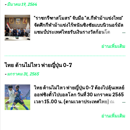
และคณะทำงาน ได้ร่วมกันประชุมหารือ
คลองลัดภาชี เขตภาษีเจริญ และชุมชน 50
-
มีนาคม 19, 2564
เตรียมความพร้อมจัดการแข่งขันฟุตบอลสูง
ห้อง โดยมี อส.ทพ จำนวน43นาย เสธอิฐและ
อายุ ชิงแชมป์ประเทศไทย ครั้งที่ 1 ประจำปี
ทีมงาน ต้องขออภัย ที่ไม่ได้เอ่ยชื่อเต็มสังกัด
"ราชกรีฑาสโมสร" จับมือ "ส.กีฬาม้าแข่งไทย"
2564 กำหนดแข่งขันระหว่างวันที่ 24
เพราะท่านขอสงวนเอาไว้ พันอากาศเอก ทอง
จัดศึกกีฬาม้าแข่งไร้พนันชิงชัยแบบนิวนอร์มัล
เมษายน จนถึงว...
อินทร์ พรหมสุวรรณ ท่านรองกัมปนาท ผู้ร่วม
แชมป์ประเทศไทยรับเงินรางวัลก้อนโต
ประสานงาน ไม่สามารถเข้าร่วมกิจกรรมใน
แน่นอน เมื่อวันที่ 19 มี.ค.ที่ผ่านมา "เสธ.น้อย"
ครั้งนี้ได้ เนื่องจาก ติดธุระเร่งด่วน จึงได้มอบ
พล.อ.วิชญ เทพหัสดิน ณ อยุธยา นายกสมาคม
อ่านเพิ่มเติม
หมายหน้าที่ ให้กับ รองวิเชียร ทรงมณี ดูแล
กีฬาม้าแข่งไทย เป็นประธานการประชุมการ
ความสงบเรียบร้อย นางฉวีวรรณ ตระกูลธรรม
จัดการแข่งขันร่วมกัน ระหว่างสมาคม
ไทย ต้านไม่ไหว พ่ายญี่ปุ่น 0-7
ประธานชุมชน คลองลัดภาชีเขตภาษีเจริญ
ราชกรีฑาสโมสร กับ สมาคมกีฬาม้าแข่งไทย
สท.ทพ. สมนึก ปัทมาลัยที่ปรึกษา และการแจก
ที่ห้องประชุมมูลนิธิโอลิมปิคไทย (บ้าน
-
มกราคม 31, 2565
ข้าวสารอาหารแห้งในคราวครั้งนี้ก็ได้รับ
อัมพวัน) เทเวศร์ โดยมี นายอำนวย รุ่งศุภกฤตา
ความ ร้องขอจากประธานชุมชนคลองลัดภาชี
นนท์ ประธานคณะกรรมการอำนวยการแข่ง
ไทย ต้านไม่ไหว พ่ายญี่ปุ่น 0-7 ต้องไปลุ้นเพลย์
เขตภาษีเจริญ !!พี่น้องชุมชนได้รับความเดือด
ม้า พร้อมด้วย นายเต็มสุข สุวรรณศร
ออฟชิงตั๋วไปบอลโลก วันที่ 30 มกราคม 2565
ร้อนจากพิษโรค covid-19 ทำให้การอยู่การ
กรรมการอำนวยการแข่งม้า และรักษาการผู้
เวลา 15.00 น. (ตามเวลาประเทศไทย) ณ
กินได้รับความเ...
จัดการฝ่ายแข่งม้า สมาคมราชกรีฑาสโมสร
สนาม ดีวาน พาทิล สเตเดียม นคร มุมไบ การ
และคณะกรรมการจากทั้งสองฝ่าย เข้าร่วม
แข่งขันฟุตบอลหญิงชิงแชมป์เอเชีย 2022 รอบ
อ่านเพิ่มเติม
ประชุมอย่างพร้อมเพรียง สรุปประเด็นสำคัญ
8 ทีมสุดท้าย ญี่ปุ่น แชมป์กลุ่ม ซี พบกับ ไทย
ของการประชุมดังนี้ ที่ประชุมกำหนดจัดการ
อันดับ 3 จาก กลุ่มบี เกมนี้ ญี่ปุ่นนำทีมมาโดย