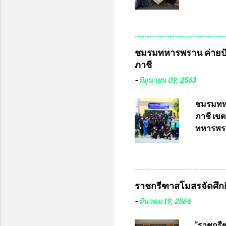
การเลือก
ที่ 10 
ชาติอนุญ
ต่างประเ
จังหวัดล
ชมรมทหารพราน ค่ายปั
ประธานม
ภาชี
ชิงแชมป
บดินทรเท
-
มิถุนายน 09, 2563
อำนวยกา
แข่งขัน
ชมรมทหา
แข่งขันฟ
ภาชี เขต
แข่งขันร
ทหารพรา
ประธานแ
กรุงเทพ
ชาวคลอง
เสธอิฐแล
ราชกรีฑาสโมสรจัดศึกกี
พันอากา
สามารถเข
-
มีนาคม 19, 2564
หน้าที่ 
ธรรม ปร
"ราชกรีฑ