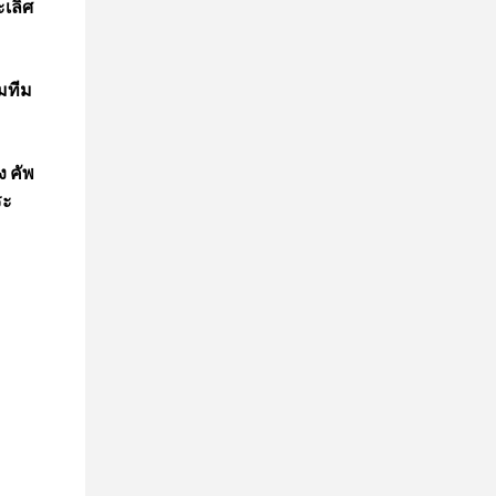
ะเลิศ
มทีม
ง คัพ
ระ