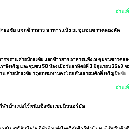
ตั้งถือเป็นองค์กรอิสระตามรัฐธรรมนูญที่ต้องใ...
กำหนดแข่งขันในเดือน เมษายน ถึงเดือน กรกฏาคม2564 อดีตนักเตะ
าตให้ลงแข่งขันได้ ทีมแชมป์ได้รับ 150,000 บาท พร้อมได้สิทธิ์ไปท
อ่านเพิ
ทศอีกด้วย ที่ห้องประชุม โรงทานครัวการบินกรุงเทพ วัดพระบาทน้
พบุรี ท่านเจ้าคุณ พระราชวิสุทธิ ประชานาถ (หลวงพ่อ อลงกต ) ใ
กธงชัย แจกข้าวสาร อาหารแห้ง ณ​ ชุมชนชาวคลองลัด
ูลนิธิประชานาถ และ ประธานอำนวยการจัดการแข่งขันฟุตบอลสู
์ประเทศไทย ชิงถ้วยพระราชทาน สมเด็จพระเจ้าอยู่หัว มหาวชิรา
พยวรางกูร (รัชกาลที่ 10 ) พร้อมด้วย ดร.สุจินต์ สว่างศรี รองประ
รจัดการแข่งขัน และ นายวีรยุทธ สวัสดี ประธานคณะกรรมการจั
 และคณะทำงาน ได้ร่วมกันประชุมหารือเตรียมความพร้อมจัดการ
รพราน ค่ายปักธงชัย แจกข้าวสาร อาหารแห้ง ณ​ ชุมชนชาวคลอ
ุตบอลสูงอายุ ชิงแชมป์ประเทศไทย ครั้งที่ 1 ประจำปี 2564 กำหนด
ภาษีเจริญ และชุมชน 50 ห้อง เมื่อวันอาทิตย์ที่ 7 มิถุนายน 2563 
ะหว่างวันที่ 24 เมษายน จนถึงว...
น ค่ายปักธงชัย กรุงเทพมหานครโดย พันเอกสมศักดิ์ เจริญชีพชัย
ละ ที่ปรึกษากิตติมศักดิ์ ชมรมทหารพราน ค่ายปักธงชัย
มหานคร ได้เป็นประธาน แจกข้าวสาร อาหารแห้ง ให้กับพี่น้องชุม
อ่านเพิ
ลัดภาชี เขตภาษีเจริญ และชุมชน 50 ห้อง โดยมี อส.ทพ จำนวน4
ะทีมงาน ต้องขออภัย ที่ไม่ได้เอ่ยชื่อเต็มสังกัด เพราะท่านขอสงวน
ฬาม้าแข่งไร้พนันชิงชัยแบบนิวนอร์มัล
ศเอก ทองอินทร์ พรหมสุวรรณ ท่านรองกัมปนาท ผู้ร่วมประสานงาน
้าร่วมกิจกรรมในครั้งนี้ได้ เนื่องจาก ติดธุระเร่งด่วน จึงได้มอบห
ให้กับ รองวิเชียร ทรงมณี ดูแลความสงบเรียบร้อย นางฉวีวรรณ ตระก
ะธานชุมชน คลองลัดภาชีเขตภาษีเจริญ สท.ทพ. สมนึก ปัทมาลัยที่
าสโมสร" จับมือ "ส.กีฬาม้าแข่งไทย" จัดศึกกีฬาม้าแข่งไร้พนันชิงช