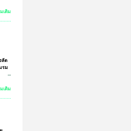
ทีม
ัวร์
่มเติม
ำพุ
นฐานะ
งอายุ
ลงกรณ
ธาน
ดการ
งลัด
ชมรม
ชน
่มเติม
3นาย
เอาไว้
 ไม่
มาย
ูล
ัย