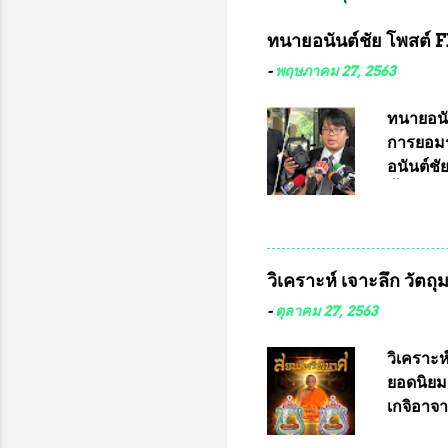
ทนายอนันต์ชัย โพสต์ F
-
พฤษภาคม 27, 2563
ทนายอนั
การยอมร
อนันต์ช
ชี้แจงถึ
อ๊อด อา
มหาวิทยา
สารพิษทา
วิเคราะห์ เจาะลึก วัตถ
ว่า หน้
เรามีหน
-
ตุลาคม 27, 2563
หลายร้อ
กับประเ
วิเคราะห
ทหารนี้
ยอดนิยม
จำหน่าย
เกจิอาจา
ประกวด”