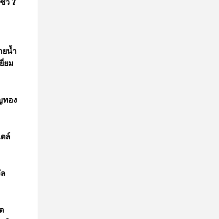
ซิว 7
ายน้ำ
ี่ยม
ียญทอง
ตล์
ัล
ัด