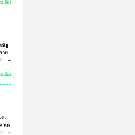
วด
่มเติม
ต่ถ้า
ระ
งหลวง
จะนำ
ค๊ต
รณัฐ
ร
นภาย
ารปั๊ม
4 ที่
ามผิด
ขต
่มเติม
ริง
ามผิด
คณะ
คำ
การ
ีกว่า
ก.ค.
ผู้นำ
ะคาเด
การ
ัชกาล