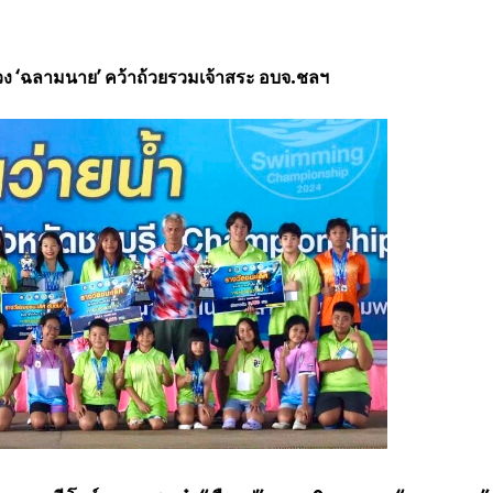
’ ควง ‘ฉลามนาย’ คว้าถ้วยรวมเจ้าสระ อบจ.ชลฯ