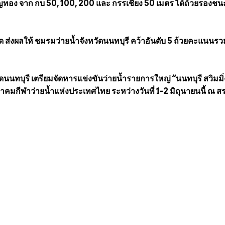
ยญทอง จาก กบ 50, 100, 200 และ กรรเชียง 50 เมตร ได้ถ้วยรองชน
มด ส่งผลให้ ชมรมว่ายน้ำจังหวัดนนทบุรี คว้าอันดับ 5 ถ้วยคะแนนรว
ดนนทบุรี เตรียมจัดหารแข่งขันว่ายน้ำรายการใหญ่ “นนทบุรี สวิมมิ่
คมกีฬาว่ายน้ำแห่งประเทศไทย ระหว่างวันที่ 1-2 มิถุนายนนี้ ณ ส