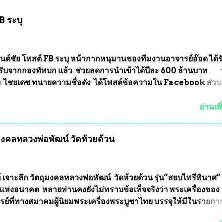
B ระบุ
นต์ชัย โพสต์ FB ระบุ หน้ากากหนุมานของทีมงานอาจารย์อ๊อด ได้ร
ับจากกองทัพบก แล้ว ช่วยลดการนำเข้าได้ปีละ 600 ล้านบาท
ัย ไชยเดช ทนายความชื่อดัง ได้โพสต์ข้อความใน Facebook ส่วน
งความคืบหน้าคดีที่ได้ร่วมต่อสู้ กับรศ.ดร.วีรชัย พุทธวงศ์ หรืออาจาร
จารย์ประจำภาควิชาเคมี คณะศิลปศาสตร์และวิทยาศาสตร์
อ่านเพิ
ลัยเกษตรศาสตร์ และทีมงานนักวิจัย ที่ร่วมกันคิดค้น หน้ากากป้อง
งทหาร ( หน้ากากหนุมาน ) ซึ่งทีมงานนักวิจัยของอาจารย์อ๊อด เล็
ุมงคลหลวงพ่อพัฒน์ วัดห้วยด้วน
ากากป้องกันสารพิษทางทหาร ถ้าสามารถผลิตได้ในประเทศไทย จะท
้ากากป้องกันสารพิษทางทหารไม่ต้องนำเข้า ไม่ต้องเปลืองงบประ
ยล้านบาทต่อปี และยังใช้ประโยชน์อื่นอีกมากมาย อันจะเป็นประโย
ทศชาติอย่างยิ่ง ผมจะดีใจและภูมิใจมากหากหน้ากากป้องกันสารพิ
์ เจาะลึก วัตถุมงคลหลวงพ่อพัฒน์ วัดห้วยด้วน รุ่น”สยบไพรีพินาศ” 
ได้รับการผลิตในประเทศลดการนำเข้าโดยเด็ดขาด และสามารถผลิ
แห่งอนาคต หลายท่านคงยังไม่ทราบข้อเท็จจริงว่า พระเครื่องของ
ส่งออกต่างประเทศได้ โดยทีมทนายความและทีมงา...
รย์ที่ทางสมาคมผู้นิยมพระเครื่องพระบูชาไทย บรรจุให้มีในรายกา
แบบถาวร” ล่าสุดก็คือพระเครื่องหลวงพ่อคูณ และพระเครื่องหลวง