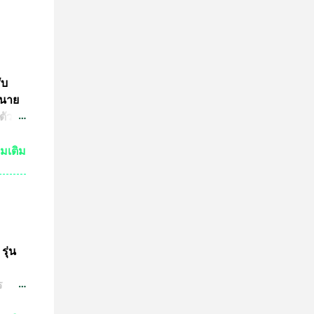
ับ
 นาย
ตัว
ย์
่มเติม
กัน
งเห็น
ำให้
มาณ
ชน์
ษทาง
รุ่น
ต
ร
ปู่