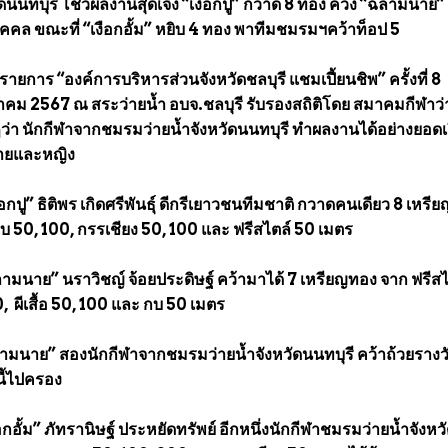
ดนนทบุรี โชว์ผลงานสุดเจ๋ง “เงือกปู” กวาด 8 ทอง ควง “ฉลามนาย” 
คล ขณะที่ “เงือกอั้ม” หยิบ 4 ทอง พาทีมชมรมฯคว้าท็อป 5
ยการ “องค์การบริหารส่วนจังหวัดชลบุรี แชมเปี้ยนชิพ” ครั้งที่ 8
าคม 2567 ณ สระว่ายน้ำ อบจ.ชลบุรี รับรองสถิติโดย สมาคมกีฬาว่
า นักกีฬาจากชมรมว่ายน้ำจังหวัดนนทบุรี ทำผลงานได้อย่างยอดเย
ชายและหญิง
งือกปู” ธิติพร เกิดศรีพันธ์ุ ดีกรีเยาวชนทีมชาติ กวาดคนเดียว 8 เหร
 กบ 50, 100, กรรเชียง 50, 100 และ ฟรีสไตล์ 50 เมตร
ฉลามนาย” นราวิชญ์ จ้อยประดิษฐ์ คว้ามาได้ 7 เหรียญทอง จาก ฟรีสไ
, ผีเสื้อ 50, 100 และ กบ 50 เมตร
ฉลามนาย” สองนักกีฬาจากชมรมว่ายน้ำจังหวัดนนทบุรี คว้าถ้วยรางว
ี้ไปครอง
ือกอั้ม” ภัทรานิษฐ์ ประหยัดทรัพย์ อีกหนึ่งนักกีฬาชมรมว่ายน้ำจังหว