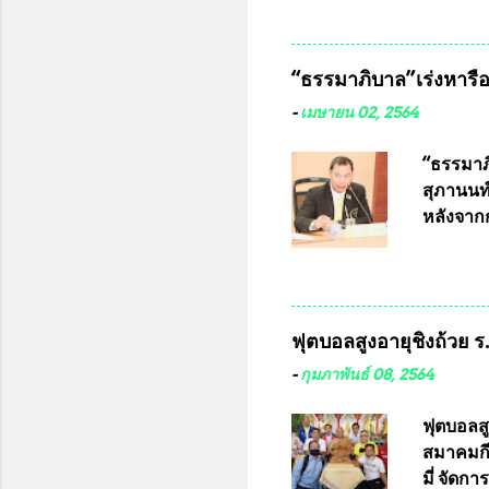
หมุน แต่
เนื่องจา
ในอนาคต
“ธรรมาภิบาล”เร่งหารือ 
ประกวดแบ
เครื่องห
-
เมษายน 02, 2564
พ่อคูณ ซ
เข้ารายก
“ธรรมาภิ
และรันห
สุภานนท์
ประกาศจำ
หลังจากก
เสริมในภ
ผ่านมาพ
กฎหมายกา
พื้นที่เ
และดำเน
ฟุตบอลสูงอายุชิงถ้วย 
กฎหมายก
กรรมการก
-
กุมภาพันธ์ 08, 2564
วินิจฉัย
เลือกตั้
ฟุตบอลส
“นครเชีย
สมาคมกีฬ
ในระดับ
มี่ จัด