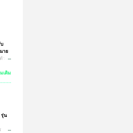
ับ
 นาย
ตัว
ย์
่มเติม
กัน
งเห็น
ำให้
มาณ
ชน์
ษทาง
รุ่น
ต
ร