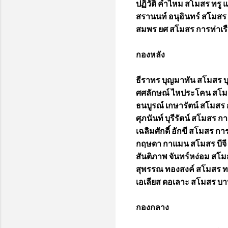
ปฏิวัติ คำไหม สโมสร ทรู แ
สรานนท์ อนุอินทร์ สโมสร ส
สมพร ยศ สโมสร การท่าเรื
กองหลัง
ธีราทร บุญมาทัน สโมสร บุร
ศศลักษณ์ ไหประโคน สโมสร 
ธนบูรณ์ เกษารัตน์ สโมสร 
ศุภนันท์ บุรีรัตน์ สโมสร กา
เฉลิมศักดิ์ อักขี สโมสร การ
กฤษดา กาแมน สโมสร บีจี ป
สันติภาพ จันทร์หง่อม สโมสร
สุพรรณ ทองสงค์ สโมสร ทรู
เอเลียส ดอเลาะ สโมสร บาห
กองกลาง