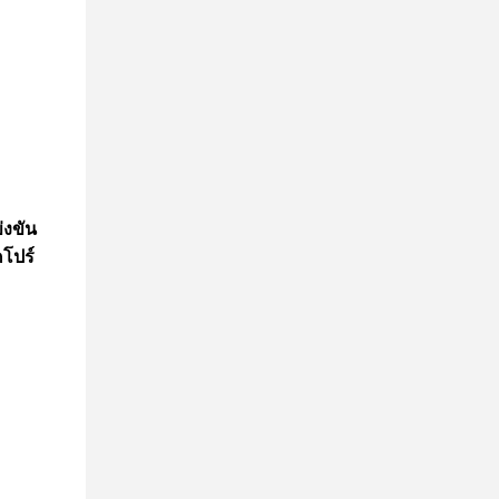
่งขัน
คโปร์