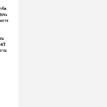
าร์ค
ไปประ
องการ
ซน
2567
สถาน