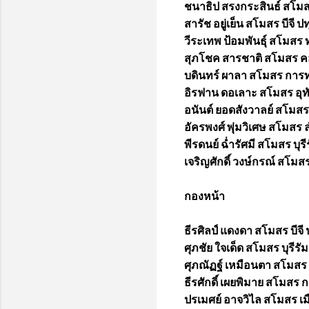
ชนาธิป สรงกระสินธ์ สโมสร 
สารัช อยู่เย็น สโมสร บีจี ปท
วีระเทพ ป้อมพันธุ์ สโมสร ท
สุภโชค สารชาติ สโมสร 
บดินทร์ ผาลา สโมสร การท่
อิรฟาน ดอเลาะ สโมสร อุทั
อนันต์ ยอดสังวาลย์ สโมสร
อัครพงศ์ พุ่มวิเศษ สโมสร 
พีรดนย์ ฉ่ำรัศมี สโมสร บุรีร
เจริญศักดิ์ วงษ์กรณ์ สโมสร
กองหน้า
ธีรศิลป์ แดงดา สโมสร บีจี 
ศุภชัย ใจเด็ด สโมสร บุรีรัมย
ศุภณัฏฐ์ เหมือนตา สโมสร 
ธีรศักดิ์ เผยพิมาย สโมสร ก
ปรเมศย์ อาจวิไล สโมสร เม