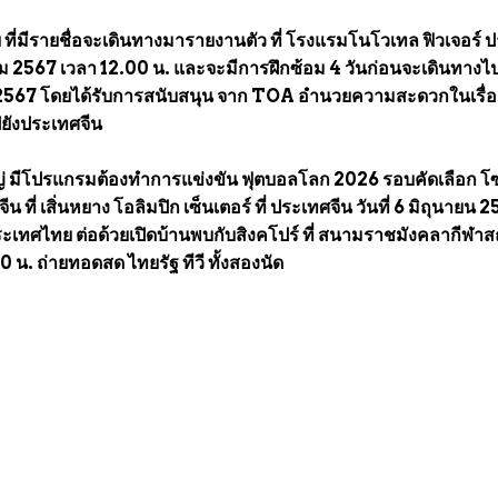
ย ที่มีรายชื่อจะเดินทางมารายงานตัว ที่ โรงแรมโนโวเทล ฟิวเจอร์ ป
าคม 2567 เวลา 12.00 น. และจะมีการฝึกซ้อม 4 วันก่อนจะเดินทาง
ยน 2567 โดยได้รับการสนับสนุน จาก TOA อำนวยความสะดวกในเรื่
ยังประเทศจีน
ญ่ มีโปรแกรมต้องทำการแข่งขัน ฟุตบอลโลก 2026 รอบคัดเลือก โ
จีน ที่ เสิ่นหยาง โอลิมปิก เซ็นเตอร์ ที่ ประเทศจีน วันที่ 6 มิถุนายน 
ะเทศไทย ต่อด้วยเปิดบ้านพบกับสิงคโปร์ ที่ สนามราชมังคลากีฬา
.30 น. ถ่ายทอดสด ไทยรัฐ ทีวี ทั้งสองนัด