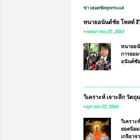
ข่าวฮอตชัดทุกกระแส
ทนายอนันต์ชัย โพสต์ F
-
พฤษภาคม 27, 2563
ทนายอนั
การยอมร
อนันต์ช
ชี้แจงถึ
อ๊อด อา
มหาวิทยา
สารพิษทา
วิเคราะห์ เจาะลึก วัตถ
ว่า หน้
เรามีหน
-
ตุลาคม 27, 2563
หลายร้อ
กับประเ
วิเคราะห
ทหารนี้
ยอดนิยม
จำหน่าย
เกจิอาจา