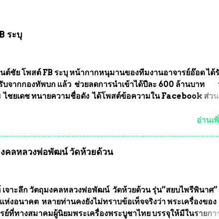
B ระบุ
นต์ชัย โพสต์ FB ระบุ หน้ากากหนุมานของทีมงานอาจารย์อ๊อด ได้ร
ับจากกองทัพบก แล้ว ช่วยลดการนำเข้าได้ปีละ 600 ล้านบาท
ัย ไชยเดช ทนายความชื่อดัง ได้โพสต์ข้อความใน Facebook ส่วน
งความคืบหน้าคดีที่ได้ร่วมต่อสู้ กับรศ.ดร.วีรชัย พุทธวงศ์ หรืออาจาร
จารย์ประจำภาควิชาเคมี คณะศิลปศาสตร์และวิทยาศาสตร์
อ่านเพิ
ลัยเกษตรศาสตร์ และทีมงานนักวิจัย ที่ร่วมกันคิดค้น หน้ากากป้อง
งทหาร ( หน้ากากหนุมาน ) ซึ่งทีมงานนักวิจัยของอาจารย์อ๊อด เล็
ุมงคลหลวงพ่อพัฒน์ วัดห้วยด้วน
ากากป้องกันสารพิษทางทหาร ถ้าสามารถผลิตได้ในประเทศไทย จะท
้ากากป้องกันสารพิษทางทหารไม่ต้องนำเข้า ไม่ต้องเปลืองงบประ
ยล้านบาทต่อปี และยังใช้ประโยชน์อื่นอีกมากมาย อันจะเป็นประโย
ทศชาติอย่างยิ่ง ผมจะดีใจและภูมิใจมากหากหน้ากากป้องกันสารพิ
์ เจาะลึก วัตถุมงคลหลวงพ่อพัฒน์ วัดห้วยด้วน รุ่น”สยบไพรีพินาศ” 
ได้รับการผลิตในประเทศลดการนำเข้าโดยเด็ดขาด และสามารถผลิ
แห่งอนาคต หลายท่านคงยังไม่ทราบข้อเท็จจริงว่า พระเครื่องของ
ส่งออกต่างประเทศได้ โดยทีมทนายความและทีมงา...
รย์ที่ทางสมาคมผู้นิยมพระเครื่องพระบูชาไทย บรรจุให้มีในรายกา