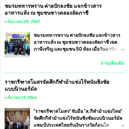
คำวินิจฉัยออกมา โดยเชื่อว่าคณะกรรมการ
ในเดือน เมษายน ถึงเดือน กรกฏาคม2564
ชมรมทหารพราน ค่ายปักธงชัย แจกข้าวสาร
การเลือกตั้งจะดำเนินการจัดให้มีการเลือกตั้ง
อดีตนักเตะทีมชาติอนุญาตให้ลงแข่งขันได้ ทีม
อาหารแห้ง ณ​ ชุมชนชาวคลองลัดภาชี
ใหม่อีกครั้ง ประธานมูลนิธิธรรมาภิบาลและ
แชมป์ได้รับ 150,000 บาท พร้อมได้สิทธิ์ไป
ต่อต้านทุจริต กล่าวต่ออีกว่า “นครเชียงใหม่
ทัวร์ต่างประเทศอีกด้วย ที่ห้องประชุม โรงทาน
-
มิถุนายน 09, 2563
เป็นเขตพื้นที่เศรษฐกิจอันสำคัญของภาคเหนือ
ครัวการบินกรุงเทพ วัดพระบาทน้ำพุ จังหวัด
ต้องส่งเสริมให้ผู้นำในระดับต่างๆมีหลักธร
ลพบุรี ท่านเจ้าคุณ พระราชวิสุทธิ ประชานาถ
ชมรมทหารพราน ค่ายปักธงชัย แจกข้าวสาร
รมาภิบาลในการบริหารราชการแผ่นดิน คณะ
(หลวงพ่อ อลงกต ) ในฐานะประธานมูลนิธิ
อาหารแห้ง ณ​ ชุมชนชาวคลองลัดภาชี เขต
กรรมการการเลือกตั้งถือเป็นองค์กรอิสระตาม
ประชานาถ และ ประธานอำนวยการจัดการ
ภาษีเจริญ และชุมชน 50 ห้อง เมื่อวันอาทิตย์ที่
รัฐธรรมนูญที่ต้องใ...
แข่งขันฟุตบอลสูงอายุชิงแชมป์ประเทศไทย ชิง
7 มิถุนายน 2563 ชมรมทหารพราน ค่าย
ถ้วยพระราชทาน สมเด็จพระเจ้าอยู่หัว มหา
ปักธงชัย กรุงเทพมหานครโดย พันเอกสมศักดิ์
อ่านเพิ่มเติม
วชิราลงกรณ บดินทรเทพยวรางกูร (รัชกาลที่
เจริญชีพชัยประธานและ ที่ปรึกษากิตติมศักดิ์
10 ) พร้อมด้วย ดร.สุจินต์ สว่างศรี รองประธาน
ชมรมทหารพราน ค่ายปักธงชัย
ราชกรีฑาสโมสรจัดศึกกีฬาม้าแข่งไร้พนันชิงชัย
อำนวยการจัดการแข่งขัน และ นายวีรยุทธ
กรุงเทพมหานคร ได้เป็นประธาน แจก
แบบนิวนอร์มัล
สวัสดี ประธานคณะกรรมการจัดการแข่งขัน
ข้าวสาร อาหารแห้ง ให้กับพี่น้องชุมชนชาว
และคณะทำงาน ได้ร่วมกันประชุมหารือ
คลองลัดภาชี เขตภาษีเจริญ และชุมชน 50
-
มีนาคม 19, 2564
เตรียมความพร้อมจัดการแข่งขันฟุตบอลสูง
ห้อง โดยมี อส.ทพ จำนวน43นาย เสธอิฐและ
อายุ ชิงแชมป์ประเทศไทย ครั้งที่ 1 ประจำปี
ทีมงาน ต้องขออภัย ที่ไม่ได้เอ่ยชื่อเต็มสังกัด
"ราชกรีฑาสโมสร" จับมือ "ส.กีฬาม้าแข่งไทย"
2564 กำหนดแข่งขันระหว่างวันที่ 24
เพราะท่านขอสงวนเอาไว้ พันอากาศเอก ทอง
จัดศึกกีฬาม้าแข่งไร้พนันชิงชัยแบบนิวนอร์มัล
เมษายน จนถึงว...
อินทร์ พรหมสุวรรณ ท่านรองกัมปนาท ผู้ร่วม
แชมป์ประเทศไทยรับเงินรางวัลก้อนโต