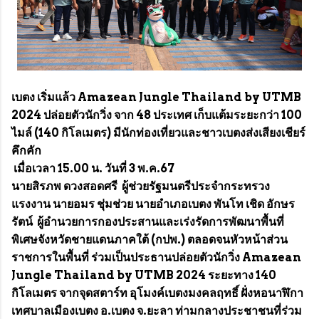
เบตง เริ่มแล้ว Amazean Jungle Thailand by UTMB
2024 ปล่อยตัวนักวิ่ง จาก 48 ประเทศ เก็บแต้มระยะกว่า 100
ไมล์ (140 กิโลเมตร) มีนักท่องเที่ยวและชาวเบตงส่งเสียงเชียร์
คึกคัก
เมื่อเวลา 15.00 น. วันที่ 3 พ.ค.67
นายสิรภพ ดวงสอดศรี ผู้ช่วยรัฐมนตรีประจำกระทรวง
แรงงาน นายอมร ชุ่มช่วย นายอำเภอเบตง พันโท เชิด อักษร
รัตน์ ผู้อำนวยการกองประสานและเร่งรัดการพัฒนาพื้นที่
พิเศษจังหวัดชายแดนภาคใต้ (กปพ.) ตลอดจนหัวหน้าส่วน
ราชการในพื้นที่ ร่วมเป็นประธานปล่อยตัวนักวิ่ง Amazean
Jungle Thailand by UTMB 2024 ระยะทาง 140
กิโลเมตร จากจุดสตาร์ท อุโมงค์เบตงมงคลฤทธิ์ ฝั่งหอนาฬิกา
เทศบาลเมืองเบตง อ.เบตง จ.ยะลา ท่ามกลางประชาชนที่ร่วม