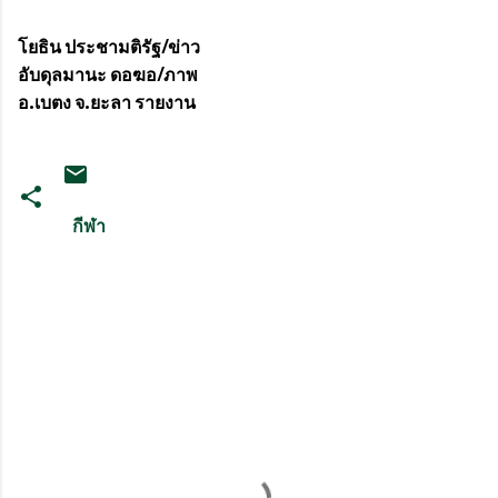
โยธิน ประชามติรัฐ/ข่าว
อับดุลมานะ ดอฆอ/ภาพ
อ.เบตง จ.ยะลา รายงาน
กีฬา
ค
ว
า
ม
คิ
ด
เ