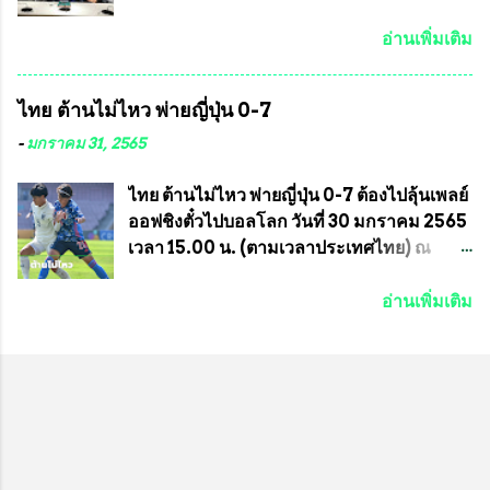
ประสานงาน ไม่สามารถเข้าร่วมกิจกรรมใน
แน่นอน เมื่อวันที่ 19 มี.ค.ที่ผ่านมา "เสธ.น้อย"
ครั้งนี้ได้ เนื่องจาก ติดธุระเร่งด่วน จึงได้มอบ
พล.อ.วิชญ เทพหัสดิน ณ อยุธยา นายกสมาคม
อ่านเพิ่มเติม
หมายหน้าที่ ให้กับ รองวิเชียร ทรงมณี ดูแล
กีฬาม้าแข่งไทย เป็นประธานการประชุมการ
ความสงบเรียบร้อย นางฉวีวรรณ ตระกูลธรรม
จัดการแข่งขันร่วมกัน ระหว่างสมาคม
ไทย ต้านไม่ไหว พ่ายญี่ปุ่น 0-7
ประธานชุมชน คลองลัดภาชีเขตภาษีเจริญ
ราชกรีฑาสโมสร กับ สมาคมกีฬาม้าแข่งไทย
สท.ทพ. สมนึก ปัทมาลัยที่ปรึกษา และการแจก
ที่ห้องประชุมมูลนิธิโอลิมปิคไทย (บ้าน
-
มกราคม 31, 2565
ข้าวสารอาหารแห้งในคราวครั้งนี้ก็ได้รับ
อัมพวัน) เทเวศร์ โดยมี นายอำนวย รุ่งศุภกฤตา
ความ ร้องขอจากประธานชุมชนคลองลัดภาชี
นนท์ ประธานคณะกรรมการอำนวยการแข่ง
ไทย ต้านไม่ไหว พ่ายญี่ปุ่น 0-7 ต้องไปลุ้นเพลย์
เขตภาษีเจริญ !!พี่น้องชุมชนได้รับความเดือด
ม้า พร้อมด้วย นายเต็มสุข สุวรรณศร
ออฟชิงตั๋วไปบอลโลก วันที่ 30 มกราคม 2565
ร้อนจากพิษโรค covid-19 ทำให้การอยู่การ
กรรมการอำนวยการแข่งม้า และรักษาการผู้
เวลา 15.00 น. (ตามเวลาประเทศไทย) ณ
กินได้รับความเ...
จัดการฝ่ายแข่งม้า สมาคมราชกรีฑาสโมสร
สนาม ดีวาน พาทิล สเตเดียม นคร มุมไบ การ
และคณะกรรมการจากทั้งสองฝ่าย เข้าร่วม
แข่งขันฟุตบอลหญิงชิงแชมป์เอเชีย 2022 รอบ
อ่านเพิ่มเติม
ประชุมอย่างพร้อมเพรียง สรุปประเด็นสำคัญ
8 ทีมสุดท้าย ญี่ปุ่น แชมป์กลุ่ม ซี พบกับ ไทย
ของการประชุมดังนี้ ที่ประชุมกำหนดจัดการ
อันดับ 3 จาก กลุ่มบี เกมนี้ ญี่ปุ่นนำทีมมาโดย
แข่งขันกีฬาม้าแข่งชิงแชมป์ประเทศไทย
ซากิ คูมางาอิ กัปตันทีม พร้อมด้วย กองหน้า
ประจำปี 2564 ซึ่งเป็นครั้งแรกของการชิง
อย่าง มานา อิวาบูชิ และ มินา ทานากะ ด้าน
แชมป์ประเทศไทย และเป็นครั้งที่ 2 ของการ
ไทยเกมนี้ ต้องใช้ นัตซึโกะ โทโดโรกิ คุมทีม
แข่งม้ากีฬาที่ไม่เกี่ยวข้องกับการพนัน กำหนด
พร้อมมี สุชาวดี นิลธำรงค์ เป็นกองหน้าคู่กับ
จัดขึ้นในวันที่ 16 พ.ค.นี้ ที่สนามราชกรีฑา
เสาว์ลักษ์ เพ็งงาม ส่วนตรงกลางมี อิรวดี มาค