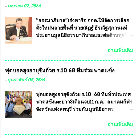
ได้รับการผลิตในประเทศลดการนำเข้าโดยเด็ด
หลวงพ่อคูณ มีการจัดสร้างไว้มากมายหลาย
-
เมษายน 02, 2564
ขาด และสามารถผลิตจำหน่ายส่งออกต่าง
ร้อยรุ่น ... แต่ถ้าในอนาคต หากทางสมาคมฯ มี
ประเทศได้ โดยทีมทนายความและทีม
การบรรจุพระเครื่องหลวงพ่อพัฒน์ ให้มีการ
“ธรรมาภิบาล”เร่งหารือ กกต.ให้จัดการเลือก
งา...
ประกวดแบบถาวรบ้าง ก็คงจะมีการคัดเลือก
ตั้งใหม่หลายพื้นที่ นายณัฏฐ์ ธีรณัฐสุภานนท์
เพียงบางรุ่นเช่นกัน เนื่องจากพระเครื่องหลวง
ประธานมูลนิธิธรรมาภิบาลและต่อต้านทุจริต
พ่อพัฒน์ ก็มีการจัดสร้างไว้หลายร้อยรุ่นเช่น
ได้รับเรื่องร้องเรียนภายหลังจากการเลือกตั้ง
เดียวกับพระเครื่องหลวงพ่อคูณ ซึ่งท่านนายก
สมาชิกสภาเทศบาลทั่วประเทศเมื่อวันที่ 28
อ่านเพิ่มเติม
สมาคมฯ ท่านได้เคยประกาศย้ำทุกครั้งว่า พระ
มีนาคม 2564 ที่ผ่านมาพบว่าหลายพื้นที่เขต
ใหม่ที่จะนำเข้ารายการประกวดต้องมี
การเลือกตั้งมีประชาชนร้องเรียนการกระ
ฟุตบอลสูงอายุชิงถ้วย ร.10 68 ทีมร่วมฟาดแข้ง
คุณสมบัติชัดเจนดังนี้ 1.)พระทุกองค์จะต้อง
ทำความผิดกฎหมายการเลือกตั้ง นายณัฏฐ์ ธีร
ตอกโค๊ตและรันหมายเลข (พร้อมทั้งมีการทำ
ณัฐสุภานนท์ เปิดเผยว่า “ยกตัวอย่างในเขต
-
กุมภาพันธ์ 08, 2564
ลายบล๊อก โค๊ด หมายเลข) 2.)ต้องมีการ
พื้นที่เทศบาลนครเชียงใหม่ คณะกรรมการ
ประกาศจำนวนการจัดสร้างให้ชัดเจน ว่าสร้าง
การเลือกตั้งต้องแสวงหาข้อเท็จจริงและดำเนิน
ฟุตบอลสูงอายุชิงถ้วย ร.10 68 ทีมทั่วประเทศ
จำนวนเท่าไหร่ (เพื่อป้องกันการปั๊มเสริมใน
การจัดให้มีการเลือกตั้งใหม่ เพราะมีการร้อง
ฟาดแข้งเตะยาว3เดือนจบ11 ก.ค. สมาคมกีฬา
ภายหลัง) 3.)มีวัตถุประสงค์ที...
เรียนการกระทำความผิดกฎหมายการเลือกตั้ง
จังหวัดแห่งลพบุรี ร่วมกับ มูลนิธิอาทร
เข้ามาเป็นจำนวนมาก โดยจะเข้าหารือกับ
ประชานาถ และ ใจฟ้า อะคาเดมี่ จัดการ
เลขาธิการคณะกรรมการการเลือกตั้ง เพื่อให้
แข่งขันฟุตบอลสูงอายุชิงแชมป์ประเทศไทย ชิง
อ่านเพิ่มเติม
ตั้งคณะกรรมการแสวงหาข้อเท็จจริง เร่งให้มี
ถ้วยพระราชทาน รัชกาลที่ 10 กำหนดแข่งขัน