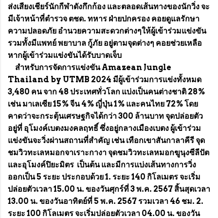
ส่งเสียงเชียร์นักกีฬาดังกึกก้อง และตลอดเส้นทางของนักวิ่ง จะ
มีเจ้าหน้าที่ตำรวจ ตชด. ทหาร ฝ่ายปกครอง คอยดูแลรักษา
ความปลอดภัย อำนวยความสะดวกต่างๆให้ผู้เข้าร่วมแข่งขัน
รวมทั้งมีแพทย์ พยาบาล กู้ภัย อยู่ตามจุดต่างๆ คอยช่วยเหลือ
หากผู้เข้าร่วมแข่งขันได้รับบาดเจ็บ
สำหรับการจัดการแข่งขัน Amazean Jungle
Thailand by UTMB 2024 มีผู้เข้าร่วมการแข่งทั้งหมด
3,480 คน จาก 48 ประเทศทั่วโลก แบ่งเป็นคนต่างชาติ 28%
เช่น มาเลเซีย 15% จีน 4% ญี่ปุ่น 1% และคนไทย 72% โดย
คาดว่าจะกระตุ้นเศรษฐกิจได้กว่า 300 ล้านบาท จุดปล่อยตัว
อยู่ที่ อุโมงค์เบตงมงคลฤทธิ์ ซึ่งอยู่กลางเมืองเบตง ผู้เข้าร่วม
แข่งขันจะวิ่งผ่านสถานที่สำคัญ เช่น เทือกเขาสันกาลาคีรี จุด
ชมวิวทะเลหมอกจาเราะกางา จุดชมวิวทะเลหมอกฆูนุงซีลีปัต
และอุโมงค์ปิยะมิตร เป็นต้น และมีการแบ่งเส้นทางการวิ่ง
ออกเป็น 5 ระยะ ประกอบด้วย 1. ระยะ 140 กิโลเมตร จะเริ่ม
ปล่อยตัวเวลา 15.00 น. ของวันศุกร์ที่ 3 พ.ค. 2567 สิ้นสุดเวลา
13.00 น. ของวันอาทิตย์ที่ 5 พ.ค. 2567 รวมเวลา 46 ชม. 2.
ระยะ 100 กิโลเมตร จะเริ่มปล่อยตัวเวลา 04.00 น. ของวัน