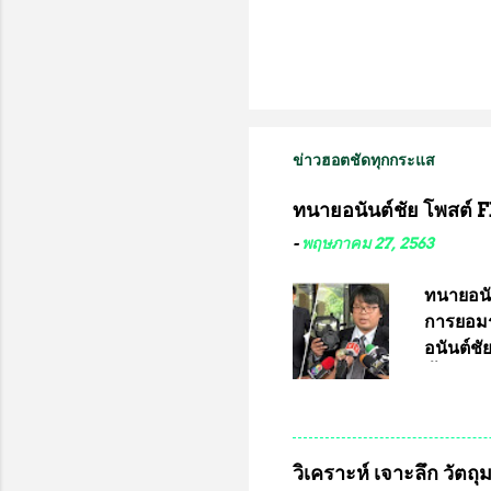
ข่าวฮอตชัดทุกกระแส
ทนายอนันต์ชัย โพสต์ F
-
พฤษภาคม 27, 2563
ทนายอนั
การยอมร
อนันต์ช
ชี้แจงถึ
อ๊อด อา
มหาวิทยา
สารพิษทา
วิเคราะห์ เจาะลึก วัตถ
ว่า หน้