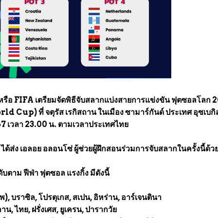
รือ FIFA เตรียมจัดพิธีจับสลากแบ่งสายการแข่งขัน ฟุตซอลโลก 
 Cup) ที่ จตุรัส เรกิสถาน ในเมือง ซามาร์กันด์ ประเทศ อุซเบก
67 เวลา 23.00 น. ตามเวลาประเทศไทย
ด้ส่ง เอลอย อลอนโซ่ ผู้ช่วยผู้ฝึกสอนร่วมการจับสลากในครั้งนี้ด้ว
บตาม ฟีฟ่า ฟุตซอล แรงกิ้ง มีดังนี้
พ), บราซิล, โปรตุเกส, สเปน, อิหร่าน, อาร์เจนตินา
น, ไทย, ฝรั่งเศส, ยูเครน, ปารากวัย