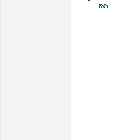
กีฬา
ค
ว
า
ม
คิ
ด
เ
ห็
น