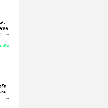
คณะ
คำ
การ
ีกว่า
ก.ค.
ผู้นำ
ะคาเด
การ
ัชกาล
ทีม
ัวร์
่มเติม
ำพุ
นฐานะ
งอายุ
ลงกรณ
ธาน
ดการ
งลัด
ชมรม