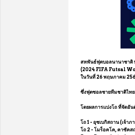
สหพันธ์ฟุตบอลนานาชาติ ห
(2024 FIFA Futsal World
ในวันที่ 26 พฤษภาคม 25
ซึ่งฟุตซอลชายทีมชาติไทย ไ
โดยผลการแบ่งโถ ที่จัดอันดั
โถ 1 - อุซเบกิสถาน (เจ้าภา
โถ 2 - โมร็อคโค, คาซัคสถา