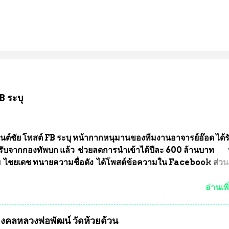
B ระบุ
นต์ชัย โพสต์ FB ระบุ หน้ากากหนุมานของทีมงานอาจารย์อ๊อด ได้ร
ับจากกองทัพบก แล้ว ช่วยลดการนำเข้าได้ปีละ 600 ล้านบาท
ัย ไชยเดช ทนายความชื่อดัง ได้โพสต์ข้อความใน Facebook ส่วน
งความคืบหน้าคดีที่ได้ร่วมต่อสู้ กับรศ.ดร.วีรชัย พุทธวงศ์ หรืออาจาร
จารย์ประจำภาควิชาเคมี คณะศิลปศาสตร์และวิทยาศาสตร์
อ่านเพิ
ลัยเกษตรศาสตร์ และทีมงานนักวิจัย ที่ร่วมกันคิดค้น หน้ากากป้อง
งทหาร ( หน้ากากหนุมาน ) ซึ่งทีมงานนักวิจัยของอาจารย์อ๊อด เล็
ุมงคลหลวงพ่อพัฒน์ วัดห้วยด้วน
ากากป้องกันสารพิษทางทหาร ถ้าสามารถผลิตได้ในประเทศไทย จะท