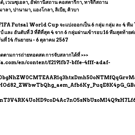
นด์, เวเนซุเอลา, อัฟกานิสถาน คอสตาริกา, ทาจิกิสถาน
ตมาลา, ปานามา, แองโกลา, ลิเบีย, คิวบา
IFA Futsal World Cup จะแบ่งออกเป็น 6 กลุ่ม กลุ่ม ละ 4 ทีม
และ อันดับที่ 3 ที่ดีที่สุด 4 จาก 6 กลุ่มผ่านเข้ารอบ 16 ทีมสุดท้ายต
นที่ 14 กันยายน - 6 ตุลาคม 2567
ตามการถ่ายทอดสด การจับสลากได้ที่ >>>
a.com/en/content/f2191fb7-bffe-4fff-adaf-
Xh0bgNhZW0CMTEAAR1q3htxDmh50oNTMfQqGrvM
HOd82_ZWbwTbQhg_aem_Afb6Ky_PuqE8K4pG_GBa
nT3V4RK4UoHD9coD4Ac7nO5sNbUzoMI4Q9zH7Lf