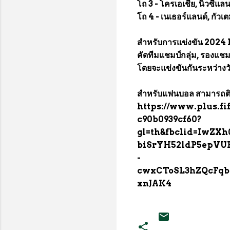
โถ 3 - โครเอเชีย, นิวซีแล
โถ 4 - เนเธอร์แลนด์, กัวเ
สำหรับการแข่งขัน 2024 F
คัดทีมแชมป์กลุ่ม, รองแชมป์ 
โดยจะแข่งขันกันระหว่างวั
สำหรับแฟนบอล สามารถติด
https://www.plus.fif
c90b0939cf60?
gl=th&fbclid=IwZ
biSrYH52ldP5epVU
-
cwxCToSL3hZQcFqb
xnJAK4