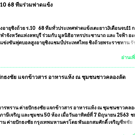
ร.10 68 ทีมร่วมฟาดแข้ง
ารเลือกตั้งเข้ามาเป็นจำนวนมาก โดยจะเข้าหารือกับเลขาธิการ
ารเลือกตั้ง เพื่อให้ตั้งคณะกรรมการแสวงหาข้อเท็จจริง เร่งให้มี
ออกมา โดยเชื่อว่าคณะกรรมการการเลือกตั้งจะดำเนินการจัดให้มี
งใหม่อีกครั้ง ประธานมูลนิธิธรรมาภิบาลและต่อต้านทุจริต กล่าวต่ออ
ูงอายุชิงถ้วย ร.10 68 ทีมทั่วประเทศฟาดแข้งเตะยาว3เดือนจบ11 
งใหม่เป็นเขตพื้นที่เศรษฐกิจอันสำคัญของภาคเหนือ ต้องส่งเสริมให้
าจังหวัดแห่งลพบุรี ร่วมกับ มูลนิธิอาทรประชานาถ และ ใจฟ้า อ
ต่างๆมีหลักธรรมาภิบาลในการบริหารราชการแผ่นดิน คณะกรรม
การแข่งขันฟุตบอลสูงอายุชิงแชมป์ประเทศไทย ชิงถ้วยพระราชทาน ร
ตั้งถือเป็นองค์กรอิสระตามรัฐธรรมนูญที่ต้องใ...
กำหนดแข่งขันในเดือน เมษายน ถึงเดือน กรกฏาคม2564 อดีตนักเตะ
าตให้ลงแข่งขันได้ ทีมแชมป์ได้รับ 150,000 บาท พร้อมได้สิทธิ์ไปท
อ่านเพิ
ทศอีกด้วย ที่ห้องประชุม โรงทานครัวการบินกรุงเทพ วัดพระบาทน้
พบุรี ท่านเจ้าคุณ พระราชวิสุทธิ ประชานาถ (หลวงพ่อ อลงกต ) ใ
กธงชัย แจกข้าวสาร อาหารแห้ง ณ​ ชุมชนชาวคลองลัด
ูลนิธิประชานาถ และ ประธานอำนวยการจัดการแข่งขันฟุตบอลสู
์ประเทศไทย ชิงถ้วยพระราชทาน สมเด็จพระเจ้าอยู่หัว มหาวชิรา
พยวรางกูร (รัชกาลที่ 10 ) พร้อมด้วย ดร.สุจินต์ สว่างศรี รองประ
รจัดการแข่งขัน และ นายวีรยุทธ สวัสดี ประธานคณะกรรมการจั
 และคณะทำงาน ได้ร่วมกันประชุมหารือเตรียมความพร้อมจัดการ
รพราน ค่ายปักธงชัย แจกข้าวสาร อาหารแห้ง ณ​ ชุมชนชาวคลอ
ุตบอลสูงอายุ ชิงแชมป์ประเทศไทย ครั้งที่ 1 ประจำปี 2564 กำหนด
ภาษีเจริญ และชุมชน 50 ห้อง เมื่อวันอาทิตย์ที่ 7 มิถุนายน 2563 
ะหว่างวันที่ 24 เมษายน จนถึงว...
น ค่ายปักธงชัย กรุงเทพมหานครโดย พันเอกสมศักดิ์ เจริญชีพชัย
ละ ที่ปรึกษากิตติมศักดิ์ ชมรมทหารพราน ค่ายปักธงชัย