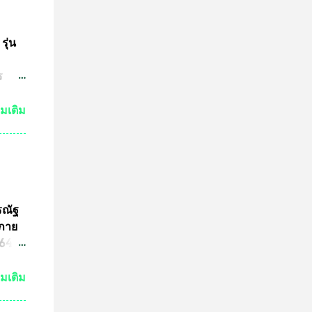
มาณ
ชน์
ษทาง
รุ่น
ต
ร
ปู่
วด
่มเติม
ต่ถ้า
ระ
งหลวง
จะนำ
ค๊ต
รณัฐ
ร
นภาย
ารปั๊ม
4 ที่
ามผิด
ขต
่มเติม
ริง
ามผิด