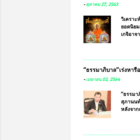
เรามีหน
-
ตุลาคม 27, 2563
หลายร้อ
กับประเ
วิเคราะห
ทหารนี้
ยอดนิยม
จำหน่าย
เกจิอาจา
ประกวด”
หมุน แต่
เนื่องจา
ในอนาคต
“ธรรมาภิบาล”เร่งหารือ 
ประกวดแบ
เครื่องห
-
เมษายน 02, 2564
พ่อคูณ ซ
เข้ารายก
“ธรรมาภิ
และรันห
สุภานนท์
ประกาศจำ
หลังจากก
เสริมในภ
ผ่านมาพ
กฎหมายกา
พื้นที่เ
และดำเน