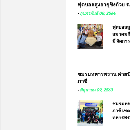
ฟุตบอลสูงอายุชิงถ้วย 
กฎหมายก
กรรมการก
-
กุมภาพันธ์ 08, 2564
วินิจฉัย
เลือกตั้
ฟุตบอลส
“นครเชีย
สมาคมกีฬ
ในระดับ
มี่ จัด
การเลือก
ที่ 10 
ชาติอนุญ
ต่างประเ
จังหวัดล
ชมรมทหารพราน ค่ายปั
ประธานม
ภาชี
ชิงแชมป
บดินทรเท
-
มิถุนายน 09, 2563
อำนวยกา
แข่งขัน
ชมรมทหา
แข่งขันฟ
ภาชี เขต
แข่งขันร
ทหารพรา
ประธานแ