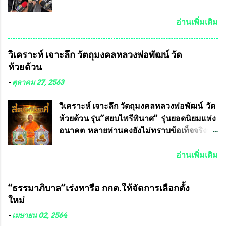
ได้ปีละ 600 ล้านบาท นายอนันต์ชัย ไชย
เดช ทนายความชื่อดัง ได้โพสต์ข้อความใน
อ่านเพิ่มเติม
Facebook ส่วนตัว ชี้แจงถึงความคืบหน้าคดี
ที่ได้ร่วมต่อสู้ กับรศ.ดร.วีรชัย พุทธวงศ์ หรือ
วิเคราะห์ เจาะลึก วัตถุมงคลหลวงพ่อพัฒน์ วัด
อาจารย์อ๊อด อาจารย์ประจำภาควิชาเคมี
ห้วยด้วน
คณะศิลปศาสตร์และวิทยาศาสตร์
มหาวิทยาลัยเกษตรศาสตร์ และทีมงานนักวิจัย
-
ตุลาคม 27, 2563
ที่ร่วมกันคิดค้น หน้ากากป้องกันสารพิษทาง
ทหาร ( หน้ากากหนุมาน ) ซึ่งทีมงานนักวิจัย
วิเคราะห์ เจาะลึก วัตถุมงคลหลวงพ่อพัฒน์ วัด
ของอาจารย์อ๊อด เล็งเห็นว่า หน้ากากป้องกัน
ห้วยด้วน รุ่น”สยบไพรีพินาศ” รุ่นยอดนิยมแห่ง
สารพิษทางทหาร ถ้าสามารถผลิตได้ใน
อนาคต หลายท่านคงยังไม่ทราบข้อเท็จจริงว่า
ประเทศไทย จะทำให้เรามีหน้ากากป้องกันสาร
พระเครื่องของเกจิอาจารย์ที่ทางสมาคมผู้นิยม
พิษทางทหารไม่ต้องนำเข้า ไม่ต้องเปลืองงบ
พระเครื่องพระบูชาไทย บรรจุให้มีในรายการ
อ่านเพิ่มเติม
ประมาณหลายร้อยล้านบาทต่อปี และยังใช้
ประกวด”แบบถาวร” ล่าสุดก็คือพระเครื่อง
ประโยชน์อื่นอีกมากมาย อันจะเป็นประโยชน์
หลวงพ่อคูณ และพระเครื่องหลวงปู่หมุน แต่
“ธรรมาภิบาล”เร่งหารือ กกต.ให้จัดการเลือกตั้ง
กับประเทศชาติอย่างยิ่ง ผมจะดีใจและภูมิใจ
พระเครื่องหลวงพ่อคูณ มีเพียงบางรุ่นเท่านั้นที่
ใหม่
มากหากหน้ากากป้องกันสารพิษทางทหารนี้
อยู่ในรายการประกวด เนื่องจากพระเครื่อง
ได้รับการผลิตในประเทศลดการนำเข้าโดยเด็ด
หลวงพ่อคูณ มีการจัดสร้างไว้มากมายหลาย
-
เมษายน 02, 2564