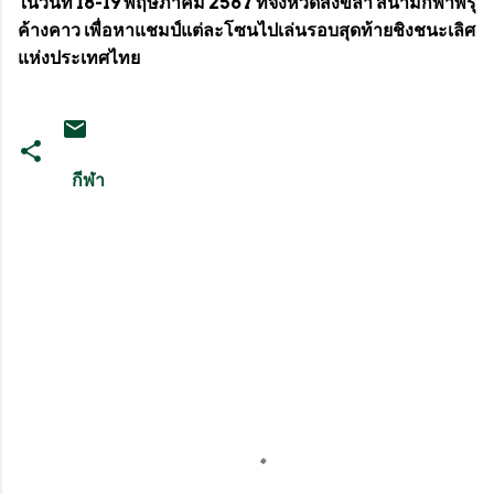
ในวันที่ 18-19 พฤษภาคม 2567 ที่จังหวัดสงขลา สนามกีฬาพรุ
ค้างคาว เพื่อหาแชมป์แต่ละโซนไปเล่นรอบสุดท้ายชิงชนะเลิศ
แห่งประเทศไทย
กีฬา
ค
ว
า
ม
คิ
ด
เ
ห็
น