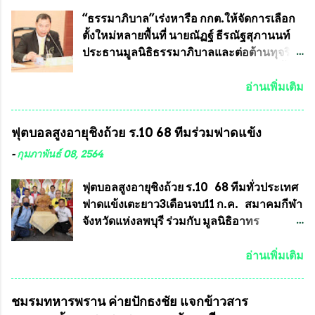
ขาด และสามารถผลิตจำหน่ายส่งออกต่าง
ร้อยรุ่น ... แต่ถ้าในอนาคต หากทางสมาคมฯ มี
ประเทศได้ โดยทีมทนายความและทีม
การบรรจุพระเครื่องหลวงพ่อพัฒน์ ให้มีการ
“ธรรมาภิบาล”เร่งหารือ กกต.ให้จัดการเลือก
งา...
ประกวดแบบถาวรบ้าง ก็คงจะมีการคัดเลือก
ตั้งใหม่หลายพื้นที่ นายณัฏฐ์ ธีรณัฐสุภานนท์
เพียงบางรุ่นเช่นกัน เนื่องจากพระเครื่องหลวง
ประธานมูลนิธิธรรมาภิบาลและต่อต้านทุจริต
พ่อพัฒน์ ก็มีการจัดสร้างไว้หลายร้อยรุ่นเช่น
ได้รับเรื่องร้องเรียนภายหลังจากการเลือกตั้ง
เดียวกับพระเครื่องหลวงพ่อคูณ ซึ่งท่านนายก
สมาชิกสภาเทศบาลทั่วประเทศเมื่อวันที่ 28
อ่านเพิ่มเติม
สมาคมฯ ท่านได้เคยประกาศย้ำทุกครั้งว่า พระ
มีนาคม 2564 ที่ผ่านมาพบว่าหลายพื้นที่เขต
ใหม่ที่จะนำเข้ารายการประกวดต้องมี
การเลือกตั้งมีประชาชนร้องเรียนการกระ
ฟุตบอลสูงอายุชิงถ้วย ร.10 68 ทีมร่วมฟาดแข้ง
คุณสมบัติชัดเจนดังนี้ 1.)พระทุกองค์จะต้อง
ทำความผิดกฎหมายการเลือกตั้ง นายณัฏฐ์ ธีร
ตอกโค๊ตและรันหมายเลข (พร้อมทั้งมีการทำ
ณัฐสุภานนท์ เปิดเผยว่า “ยกตัวอย่างในเขต
-
กุมภาพันธ์ 08, 2564
ลายบล๊อก โค๊ด หมายเลข) 2.)ต้องมีการ
พื้นที่เทศบาลนครเชียงใหม่ คณะกรรมการ
ประกาศจำนวนการจัดสร้างให้ชัดเจน ว่าสร้าง
การเลือกตั้งต้องแสวงหาข้อเท็จจริงและดำเนิน
ฟุตบอลสูงอายุชิงถ้วย ร.10 68 ทีมทั่วประเทศ
จำนวนเท่าไหร่ (เพื่อป้องกันการปั๊มเสริมใน
การจัดให้มีการเลือกตั้งใหม่ เพราะมีการร้อง
ฟาดแข้งเตะยาว3เดือนจบ11 ก.ค. สมาคมกีฬา
ภายหลัง) 3.)มีวัตถุประสงค์ที...
เรียนการกระทำความผิดกฎหมายการเลือกตั้ง
จังหวัดแห่งลพบุรี ร่วมกับ มูลนิธิอาทร
เข้ามาเป็นจำนวนมาก โดยจะเข้าหารือกับ
ประชานาถ และ ใจฟ้า อะคาเดมี่ จัดการ
เลขาธิการคณะกรรมการการเลือกตั้ง เพื่อให้
แข่งขันฟุตบอลสูงอายุชิงแชมป์ประเทศไทย ชิง
อ่านเพิ่มเติม
ตั้งคณะกรรมการแสวงหาข้อเท็จจริง เร่งให้มี
ถ้วยพระราชทาน รัชกาลที่ 10 กำหนดแข่งขัน
คำวินิจฉัยออกมา โดยเชื่อว่าคณะกรรมการ
ในเดือน เมษายน ถึงเดือน กรกฏาคม2564
ชมรมทหารพราน ค่ายปักธงชัย แจกข้าวสาร
การเลือกตั้งจะดำเนินการจัดให้มีการเลือกตั้ง
อดีตนักเตะทีมชาติอนุญาตให้ลงแข่งขันได้ ทีม