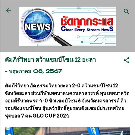
ข้ามไปที่เนื้อหาหลัก
คัมภีร์วิทยา คว้าแชมป์โซน 12 ยะลา
-
พฤษภาคม 08, 2567
คัมภีร์วิทยา อัด ธรรมวิทยายะลา 2-0 คว้าแชมป์โซน 12
จังหวัดยะลา ส่วนกีฬาเทศบาลนครนครสวรรค์ ทุบ เทศบาลวัด
จอมคีรีนาคพรต 4-0 ซิวแชมป์โซน 6 จังหวัดนครสวรรค์ ลิ่ว
รอบชิงแชมป์โซน ลุ้นคว้าสิทธิ์ลุยรอบชิงแชมป์ประเทศไทย
ฟุตบอล 7 คน GLO CUP 2024