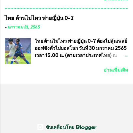
หมายหน้าที่ ให้กับ รองวิเชียร ทรงมณี ดูแล
กีฬาม้าแข่งไทย เป็นประธานการประชุมการ
ความสงบเรียบร้อย นางฉวีวรรณ ตระกูลธรรม
จัดการแข่งขันร่วมกัน ระหว่างสมาคม
ไทย ต้านไม่ไหว พ่ายญี่ปุ่น 0-7
ประธานชุมชน คลองลัดภาชีเขตภาษีเจริญ
ราชกรีฑาสโมสร กับ สมาคมกีฬาม้าแข่งไทย
สท.ทพ. สมนึก ปัทมาลัยที่ปรึกษา และการแจก
ที่ห้องประชุมมูลนิธิโอลิมปิคไทย (บ้าน
-
มกราคม 31, 2565
ข้าวสารอาหารแห้งในคราวครั้งนี้ก็ได้รับ
อัมพวัน) เทเวศร์ โดยมี นายอำนวย รุ่งศุภกฤตา
ความ ร้องขอจากประธานชุมชนคลองลัดภาชี
นนท์ ประธานคณะกรรมการอำนวยการแข่ง
ไทย ต้านไม่ไหว พ่ายญี่ปุ่น 0-7 ต้องไปลุ้นเพลย์
เขตภาษีเจริญ !!พี่น้องชุมชนได้รับความเดือด
ม้า พร้อมด้วย นายเต็มสุข สุวรรณศร
ออฟชิงตั๋วไปบอลโลก วันที่ 30 มกราคม 2565
ร้อนจากพิษโรค covid-19 ทำให้การอยู่การ
กรรมการอำนวยการแข่งม้า และรักษาการผู้
เวลา 15.00 น. (ตามเวลาประเทศไทย) ณ
กินได้รับความเ...
จัดการฝ่ายแข่งม้า สมาคมราชกรีฑาสโมสร
สนาม ดีวาน พาทิล สเตเดียม นคร มุมไบ การ
และคณะกรรมการจากทั้งสองฝ่าย เข้าร่วม
แข่งขันฟุตบอลหญิงชิงแชมป์เอเชีย 2022 รอบ
อ่านเพิ่มเติม
ประชุมอย่างพร้อมเพรียง สรุปประเด็นสำคัญ
8 ทีมสุดท้าย ญี่ปุ่น แชมป์กลุ่ม ซี พบกับ ไทย
ของการประชุมดังนี้ ที่ประชุมกำหนดจัดการ
อันดับ 3 จาก กลุ่มบี เกมนี้ ญี่ปุ่นนำทีมมาโดย
แข่งขันกีฬาม้าแข่งชิงแชมป์ประเทศไทย
ซากิ คูมางาอิ กัปตันทีม พร้อมด้วย กองหน้า
ประจำปี 2564 ซึ่งเป็นครั้งแรกของการชิง
อย่าง มานา อิวาบูชิ และ มินา ทานากะ ด้าน
แชมป์ประเทศไทย และเป็นครั้งที่ 2 ของการ
ไทยเกมนี้ ต้องใช้ นัตซึโกะ โทโดโรกิ คุมทีม
แข่งม้ากีฬาที่ไม่เกี่ยวข้องกับการพนัน กำหนด
พร้อมมี สุชาวดี นิลธำรงค์ เป็นกองหน้าคู่กับ
จัดขึ้นในวันที่ 16 พ.ค.นี้ ที่สนามราชกรีฑา
เสาว์ลักษ์ เพ็งงาม ส่วนตรงกลางมี อิรวดี มาค
สโมสร เวลา 12.00 น. เป็นต้นไป ถ่ายทอดสด
รีส และ อิรวดี มาคริส เริ่มเกมมา 15 นาที ญี่ปุ่น
ขับเคลื่อนโดย Blogger