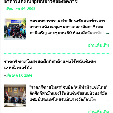
อาหารแห้ง ณ​ ชุมชนชาวคลองลัดภาชี
ใหม่อีกครั้ง ประธานมูลนิธิธรรมาภิบาลและ
แชมป์ได้รับ 150,000 บาท พร้อมได้สิทธิ์ไป
ต่อต้านทุจริต กล่าวต่ออีกว่า “นครเชียงใหม่
ทัวร์ต่างประเทศอีกด้วย ที่ห้องประชุม โรงทาน
-
มิถุนายน 09, 2563
เป็นเขตพื้นที่เศรษฐกิจอันสำคัญของภาคเหนือ
ครัวการบินกรุงเทพ วัดพระบาทน้ำพุ จังหวัด
ต้องส่งเสริมให้ผู้นำในระดับต่างๆมีหลักธร
ลพบุรี ท่านเจ้าคุณ พระราชวิสุทธิ ประชานาถ
ชมรมทหารพราน ค่ายปักธงชัย แจกข้าวสาร
รมาภิบาลในการบริหารราชการแผ่นดิน คณะ
(หลวงพ่อ อลงกต ) ในฐานะประธานมูลนิธิ
อาหารแห้ง ณ​ ชุมชนชาวคลองลัดภาชี เขต
กรรมการการเลือกตั้งถือเป็นองค์กรอิสระตาม
ประชานาถ และ ประธานอำนวยการจัดการ
ภาษีเจริญ และชุมชน 50 ห้อง เมื่อวันอาทิตย์ที่
รัฐธรรมนูญที่ต้องใ...
แข่งขันฟุตบอลสูงอายุชิงแชมป์ประเทศไทย ชิง
7 มิถุนายน 2563 ชมรมทหารพราน ค่าย
ถ้วยพระราชทาน สมเด็จพระเจ้าอยู่หัว มหา
ปักธงชัย กรุงเทพมหานครโดย พันเอกสมศักดิ์
อ่านเพิ่มเติม
วชิราลงกรณ บดินทรเทพยวรางกูร (รัชกาลที่
เจริญชีพชัยประธานและ ที่ปรึกษากิตติมศักดิ์
10 ) พร้อมด้วย ดร.สุจินต์ สว่างศรี รองประธาน
ชมรมทหารพราน ค่ายปักธงชัย
ราชกรีฑาสโมสรจัดศึกกีฬาม้าแข่งไร้พนันชิงชัย
อำนวยการจัดการแข่งขัน และ นายวีรยุทธ
กรุงเทพมหานคร ได้เป็นประธาน แจก
แบบนิวนอร์มัล
สวัสดี ประธานคณะกรรมการจัดการแข่งขัน
ข้าวสาร อาหารแห้ง ให้กับพี่น้องชุมชนชาว
และคณะทำงาน ได้ร่วมกันประชุมหารือ
คลองลัดภาชี เขตภาษีเจริญ และชุมชน 50
-
มีนาคม 19, 2564
เตรียมความพร้อมจัดการแข่งขันฟุตบอลสูง
ห้อง โดยมี อส.ทพ จำนวน43นาย เสธอิฐและ
อายุ ชิงแชมป์ประเทศไทย ครั้งที่ 1 ประจำปี
ทีมงาน ต้องขออภัย ที่ไม่ได้เอ่ยชื่อเต็มสังกัด
"ราชกรีฑาสโมสร" จับมือ "ส.กีฬาม้าแข่งไทย"
2564 กำหนดแข่งขันระหว่างวันที่ 24
เพราะท่านขอสงวนเอาไว้ พันอากาศเอก ทอง
จัดศึกกีฬาม้าแข่งไร้พนันชิงชัยแบบนิวนอร์มัล
เมษายน จนถึงว...
อินทร์ พรหมสุวรรณ ท่านรองกัมปนาท ผู้ร่วม
แชมป์ประเทศไทยรับเงินรางวัลก้อนโต
ประสานงาน ไม่สามารถเข้าร่วมกิจกรรมใน
แน่นอน เมื่อวันที่ 19 มี.ค.ที่ผ่านมา "เสธ.น้อย"
ครั้งนี้ได้ เนื่องจาก ติดธุระเร่งด่วน จึงได้มอบ
พล.อ.วิชญ เทพหัสดิน ณ อยุธยา นายกสมาคม
อ่านเพิ่มเติม