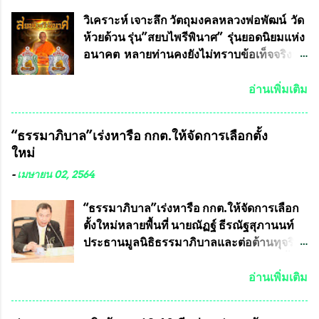
ที่ร่วมกันคิดค้น หน้ากากป้องกันสารพิษทาง
ทหาร ( หน้ากากหนุมาน ) ซึ่งทีมงานนักวิจัย
วิเคราะห์ เจาะลึก วัตถุมงคลหลวงพ่อพัฒน์ วัด
ของอาจารย์อ๊อด เล็งเห็นว่า หน้ากากป้องกัน
ห้วยด้วน รุ่น”สยบไพรีพินาศ” รุ่นยอดนิยมแห่ง
สารพิษทางทหาร ถ้าสามารถผลิตได้ใน
อนาคต หลายท่านคงยังไม่ทราบข้อเท็จจริงว่า
ประเทศไทย จะทำให้เรามีหน้ากากป้องกันสาร
พระเครื่องของเกจิอาจารย์ที่ทางสมาคมผู้นิยม
พิษทางทหารไม่ต้องนำเข้า ไม่ต้องเปลืองงบ
พระเครื่องพระบูชาไทย บรรจุให้มีในรายการ
อ่านเพิ่มเติม
ประมาณหลายร้อยล้านบาทต่อปี และยังใช้
ประกวด”แบบถาวร” ล่าสุดก็คือพระเครื่อง
ประโยชน์อื่นอีกมากมาย อันจะเป็นประโยชน์
หลวงพ่อคูณ และพระเครื่องหลวงปู่หมุน แต่
“ธรรมาภิบาล”เร่งหารือ กกต.ให้จัดการเลือกตั้ง
กับประเทศชาติอย่างยิ่ง ผมจะดีใจและภูมิใจ
พระเครื่องหลวงพ่อคูณ มีเพียงบางรุ่นเท่านั้นที่
ใหม่
มากหากหน้ากากป้องกันสารพิษทางทหารนี้
อยู่ในรายการประกวด เนื่องจากพระเครื่อง
ได้รับการผลิตในประเทศลดการนำเข้าโดยเด็ด
หลวงพ่อคูณ มีการจัดสร้างไว้มากมายหลาย
-
เมษายน 02, 2564
ขาด และสามารถผลิตจำหน่ายส่งออกต่าง
ร้อยรุ่น ... แต่ถ้าในอนาคต หากทางสมาคมฯ มี
ประเทศได้ โดยทีมทนายความและทีม
การบรรจุพระเครื่องหลวงพ่อพัฒน์ ให้มีการ
“ธรรมาภิบาล”เร่งหารือ กกต.ให้จัดการเลือก
งา...
ประกวดแบบถาวรบ้าง ก็คงจะมีการคัดเลือก
ตั้งใหม่หลายพื้นที่ นายณัฏฐ์ ธีรณัฐสุภานนท์
เพียงบางรุ่นเช่นกัน เนื่องจากพระเครื่องหลวง
ประธานมูลนิธิธรรมาภิบาลและต่อต้านทุจริต
พ่อพัฒน์ ก็มีการจัดสร้างไว้หลายร้อยรุ่นเช่น
ได้รับเรื่องร้องเรียนภายหลังจากการเลือกตั้ง
เดียวกับพระเครื่องหลวงพ่อคูณ ซึ่งท่านนายก
สมาชิกสภาเทศบาลทั่วประเทศเมื่อวันที่ 28
อ่านเพิ่มเติม
สมาคมฯ ท่านได้เคยประกาศย้ำทุกครั้งว่า พระ
มีนาคม 2564 ที่ผ่านมาพบว่าหลายพื้นที่เขต
ใหม่ที่จะนำเข้ารายการประกวดต้องมี
การเลือกตั้งมีประชาชนร้องเรียนการกระ