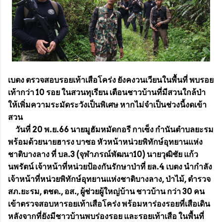
เบตง ตรวจสอบรอยเท้าเสือโคร่ง ยังคงวนเวียนในพื้นที่ พบรอย
เท้ากว่า 10 รอย ในสวนทุเรียน เตือนชาวบ้านที่มีสวนใกล้ป่า
ให้เพิ่มความระมัดระวังเป็นพิเศษ หากไม่จำเป็นช่วงนี้งดเข้า
สวน
วันที่ 20 พ.ย.66 นายมูฮัมหมัดกอรี กาเซ็ง กำนันตำบลยะรม
พร้อมด้วยนายฮารง บาซอ หัวหน้าหน่วยพิทักษ์อุทยานแห่ง
ชาติบางลาง ที่ บล.3 (จุฬาภรณ์พัฒนา10) นายวุฒิชัย แก้ว
นพรัตน์ เจ้าหน้าที่หน่วยป้องกันรักษาป่าที่ ยล.4 เบตง นำกำลัง
เจ้าหน้าที่หน่วยพิทักษ์อุทยานแห่งชาติบางลาง, ป่าไม้, ตำรวจ
สภ.ยะรม, ตชด., อส., ผู้ช่วยผู้ใหญ่บ้าน ชาวบ้าน กว่า 30 คน
เข้าตรวจสอบหารอยเท้าเสือโคร่ง พร้อมหาร่องรอยที่เสือเดิน
หลังจากที่ยังมีชาวบ้านพบร่องรอย และรอยเท้าเสือ ในพื้นที่