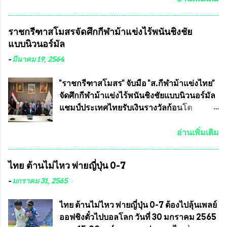
วชิราลงกรณ บดินทรเทพยวรางกูร (รัชกาลที่
เจริญชีพชัยประธานและ ที่ปรึกษากิตติมศักดิ์
10 ) พร้อมด้วย ดร.สุจินต์ สว่างศรี รองประธาน
ชมรมทหารพราน ค่ายปักธงชัย
ราชกรีฑาสโมสรจัดศึกกีฬาม้าแข่งไร้พนันชิงชัย
อำนวยการจัดการแข่งขัน และ นายวีรยุทธ
กรุงเทพมหานคร ได้เป็นประธาน แจก
แบบนิวนอร์มัล
สวัสดี ประธานคณะกรรมการจัดการแข่งขัน
ข้าวสาร อาหารแห้ง ให้กับพี่น้องชุมชนชาว
และคณะทำงาน ได้ร่วมกันประชุมหารือ
คลองลัดภาชี เขตภาษีเจริญ และชุมชน 50
-
มีนาคม 19, 2564
เตรียมความพร้อมจัดการแข่งขันฟุตบอลสูง
ห้อง โดยมี อส.ทพ จำนวน43นาย เสธอิฐและ
อายุ ชิงแชมป์ประเทศไทย ครั้งที่ 1 ประจำปี
ทีมงาน ต้องขออภัย ที่ไม่ได้เอ่ยชื่อเต็มสังกัด
"ราชกรีฑาสโมสร" จับมือ "ส.กีฬาม้าแข่งไทย"
2564 กำหนดแข่งขันระหว่างวันที่ 24
เพราะท่านขอสงวนเอาไว้ พันอากาศเอก ทอง
จัดศึกกีฬาม้าแข่งไร้พนันชิงชัยแบบนิวนอร์มัล
เมษายน จนถึงว...
อินทร์ พรหมสุวรรณ ท่านรองกัมปนาท ผู้ร่วม
แชมป์ประเทศไทยรับเงินรางวัลก้อนโต
ประสานงาน ไม่สามารถเข้าร่วมกิจกรรมใน
แน่นอน เมื่อวันที่ 19 มี.ค.ที่ผ่านมา "เสธ.น้อย"
ครั้งนี้ได้ เนื่องจาก ติดธุระเร่งด่วน จึงได้มอบ
พล.อ.วิชญ เทพหัสดิน ณ อยุธยา นายกสมาคม
อ่านเพิ่มเติม
หมายหน้าที่ ให้กับ รองวิเชียร ทรงมณี ดูแล
กีฬาม้าแข่งไทย เป็นประธานการประชุมการ
ความสงบเรียบร้อย นางฉวีวรรณ ตระกูลธรรม
จัดการแข่งขันร่วมกัน ระหว่างสมาคม
ไทย ต้านไม่ไหว พ่ายญี่ปุ่น 0-7
ประธานชุมชน คลองลัดภาชีเขตภาษีเจริญ
ราชกรีฑาสโมสร กับ สมาคมกีฬาม้าแข่งไทย
สท.ทพ. สมนึก ปัทมาลัยที่ปรึกษา และการแจก
ที่ห้องประชุมมูลนิธิโอลิมปิคไทย (บ้าน
-
มกราคม 31, 2565
ข้าวสารอาหารแห้งในคราวครั้งนี้ก็ได้รับ
อัมพวัน) เทเวศร์ โดยมี นายอำนวย รุ่งศุภกฤตา
ความ ร้องขอจากประธานชุมชนคลองลัดภาชี
นนท์ ประธานคณะกรรมการอำนวยการแข่ง
ไทย ต้านไม่ไหว พ่ายญี่ปุ่น 0-7 ต้องไปลุ้นเพลย์
เขตภาษีเจริญ !!พี่น้องชุมชนได้รับความเดือด
ม้า พร้อมด้วย นายเต็มสุข สุวรรณศร
ออฟชิงตั๋วไปบอลโลก วันที่ 30 มกราคม 2565