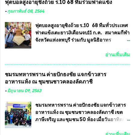
ฟุตบอลสูงอายุชิงถ้วย ร.10 68 ทีมร่วมฟาดแข้ง
คุณสมบัติชัดเจนดังนี้ 1.)พระทุกองค์จะต้อง
ทำความผิดกฎหมายการเลือกตั้ง นายณัฏฐ์ ธีร
ตอกโค๊ตและรันหมายเลข (พร้อมทั้งมีการทำ
ณัฐสุภานนท์ เปิดเผยว่า “ยกตัวอย่างในเขต
-
กุมภาพันธ์ 08, 2564
ลายบล๊อก โค๊ด หมายเลข) 2.)ต้องมีการ
พื้นที่เทศบาลนครเชียงใหม่ คณะกรรมการ
ประกาศจำนวนการจัดสร้างให้ชัดเจน ว่าสร้าง
การเลือกตั้งต้องแสวงหาข้อเท็จจริงและดำเนิน
ฟุตบอลสูงอายุชิงถ้วย ร.10 68 ทีมทั่วประเทศ
จำนวนเท่าไหร่ (เพื่อป้องกันการปั๊มเสริมใน
การจัดให้มีการเลือกตั้งใหม่ เพราะมีการร้อง
ฟาดแข้งเตะยาว3เดือนจบ11 ก.ค. สมาคมกีฬา
ภายหลัง) 3.)มีวัตถุประสงค์ที...
เรียนการกระทำความผิดกฎหมายการเลือกตั้ง
จังหวัดแห่งลพบุรี ร่วมกับ มูลนิธิอาทร
เข้ามาเป็นจำนวนมาก โดยจะเข้าหารือกับ
ประชานาถ และ ใจฟ้า อะคาเดมี่ จัดการ
เลขาธิการคณะกรรมการการเลือกตั้ง เพื่อให้
แข่งขันฟุตบอลสูงอายุชิงแชมป์ประเทศไทย ชิง
อ่านเพิ่มเติม
ตั้งคณะกรรมการแสวงหาข้อเท็จจริง เร่งให้มี
ถ้วยพระราชทาน รัชกาลที่ 10 กำหนดแข่งขัน
คำวินิจฉัยออกมา โดยเชื่อว่าคณะกรรมการ
ในเดือน เมษายน ถึงเดือน กรกฏาคม2564
ชมรมทหารพราน ค่ายปักธงชัย แจกข้าวสาร
การเลือกตั้งจะดำเนินการจัดให้มีการเลือกตั้ง
อดีตนักเตะทีมชาติอนุญาตให้ลงแข่งขันได้ ทีม
อาหารแห้ง ณ​ ชุมชนชาวคลองลัดภาชี
ใหม่อีกครั้ง ประธานมูลนิธิธรรมาภิบาลและ
แชมป์ได้รับ 150,000 บาท พร้อมได้สิทธิ์ไป
ต่อต้านทุจริต กล่าวต่ออีกว่า “นครเชียงใหม่
ทัวร์ต่างประเทศอีกด้วย ที่ห้องประชุม โรงทาน
-
มิถุนายน 09, 2563
เป็นเขตพื้นที่เศรษฐกิจอันสำคัญของภาคเหนือ
ครัวการบินกรุงเทพ วัดพระบาทน้ำพุ จังหวัด
ต้องส่งเสริมให้ผู้นำในระดับต่างๆมีหลักธร
ลพบุรี ท่านเจ้าคุณ พระราชวิสุทธิ ประชานาถ
ชมรมทหารพราน ค่ายปักธงชัย แจกข้าวสาร
รมาภิบาลในการบริหารราชการแผ่นดิน คณะ
(หลวงพ่อ อลงกต ) ในฐานะประธานมูลนิธิ
อาหารแห้ง ณ​ ชุมชนชาวคลองลัดภาชี เขต
กรรมการการเลือกตั้งถือเป็นองค์กรอิสระตาม
ประชานาถ และ ประธานอำนวยการจัดการ
ภาษีเจริญ และชุมชน 50 ห้อง เมื่อวันอาทิตย์ที่
รัฐธรรมนูญที่ต้องใ...
แข่งขันฟุตบอลสูงอายุชิงแชมป์ประเทศไทย ชิง
7 มิถุนายน 2563 ชมรมทหารพราน ค่าย
ถ้วยพระราชทาน สมเด็จพระเจ้าอยู่หัว มหา
ปักธงชัย กรุงเทพมหานครโดย พันเอกสมศักดิ์
อ่านเพิ่มเติม