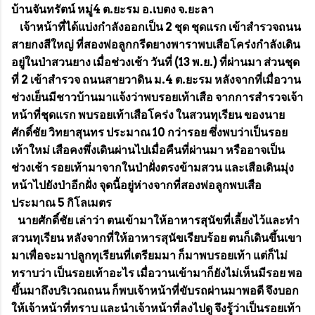
บ้านจันทรัตน์ หมู่4 ต.ยะรม อ.เบตง จ.ยะลา
เจ้าหน้าที่ได้แบ่งกำลังออกเป็น 2 ชุด ชุดแรก เข้าสำรวจถนน
สายกงสีใหญ่ ที่สองพ่อลูกกรีดยางพาราพบเสือโคร่งกำลังเดิน
อยู่ในป่าสวนยาง เมื่อช่วงเช้า วันที่ (13 พ.ย.) ที่ผ่านมา ส่วนชุด
ที่ 2 เข้าสำรวจ ถนนสายวาดิน ม.4 ต.ยะรม หลังจากที่เมื่อวาน
ช่วงเย็นมีชาวบ้านมาแจ้งว่าพบรอยเท้าเสือ จากการสำรวจเจ้า
หน้าที่ชุดแรก พบรอยเท้าเสือโคร่ง ในสวนทุเรียน ของนาย
ศักดิ์ชัย วิทยาสุนทร ประมาณ 10 กว่ารอย ซึ่งพบว่าเป็นรอย
เท้าใหม่ เสือคงพึ่งเดินผ่านไปเมื่อคืนที่ผ่านมา หรืออาจเป็น
ช่วงเช้า รอยเท้ามาจากในป่าฝั่งตรงข้ามสวน และเสือเดินมุ่ง
หน้าไปยังป่าอีกฝั่ง จุดนี้อยู่ห่างจากที่สองพ่อลูกพบเสือ
ประมาณ 5 กิโลเมตร
นายศักดิ์ชัย เล่าว่า ตนเข้ามาให้อาหารสุนัขที่เลี้ยงไว้และทำ
สวนทุเรียน หลังจากที่ให้อาหารสุนัขเรียบร้อย ตนก็เดินขึ้นเขา
มาเพื่อจะมาปลูกทุเรียนที่เตรียมมา ก็มาพบรอยเท้า แต่ก็ไม่
ทราบว่า เป็นรอยเท้าอะไร เมื่อวานเข้ามาก็ยังไม่เห็นมีรอย พอ
ขึ้นมาถึงบริเวณถนน ก็พบเจ้าหน้าที่ขับรถผ่านมาพอดี จึงบอก
ให้เจ้าหน้าที่ทราบ และนำเจ้าหน้าที่ลงไปดู จึงรู้ว่าเป็นรอยเท้า