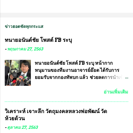
ข่าวฮอตชัดทุกกระแส
ทนายอนันต์ชัย โพสต์ FB ระบุ
-
พฤษภาคม 27, 2563
ทนายอนันต์ชัย โพสต์ FB ระบุ หน้ากาก
หนุมานของทีมงานอาจารย์อ๊อด ได้รับการ
ยอมรับจากกองทัพบก แล้ว ช่วยลดการนำเข้า
ได้ปีละ 600 ล้านบาท นายอนันต์ชัย ไชย
เดช ทนายความชื่อดัง ได้โพสต์ข้อความใน
อ่านเพิ่มเติม
Facebook ส่วนตัว ชี้แจงถึงความคืบหน้าคดี
ที่ได้ร่วมต่อสู้ กับรศ.ดร.วีรชัย พุทธวงศ์ หรือ
วิเคราะห์ เจาะลึก วัตถุมงคลหลวงพ่อพัฒน์ วัด
อาจารย์อ๊อด อาจารย์ประจำภาควิชาเคมี
ห้วยด้วน
คณะศิลปศาสตร์และวิทยาศาสตร์
มหาวิทยาลัยเกษตรศาสตร์ และทีมงานนักวิจัย
-
ตุลาคม 27, 2563