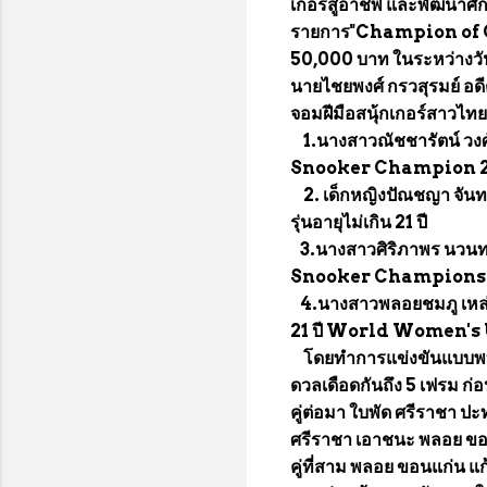
เกอร์สู่อาชีพ และพัฒนาศั
รายการ"Champion of 
50,000 บาท ในระหว่างวัน
นายไชยพงศ์ กรวสุรมย์ อดี
จอมฝีมือสนุ้กเกอร์สาวไท
1.นางสาวณัชชารัตน์ วงศ์
Snooker Champion 
2. เด็กหญิงปัณชญา จันทร
รุ่นอายุไม่เกิน 21 ปี
3.นางสาวศิริภาพร นวนทะ
Snooker Champions
4.นางสาวพลอยชมภู เหล่าเ
21 ปี World Women'
โดยทำการแข่งขันแบบพบกันห
ดวลเดือดกันถึง 5 เฟรม ก่อ
คู่ต่อมา ใบพัด ศรีราชา ปะท
ศรีราชา เอาชนะ พลอย ขอน
คู่ที่สาม พลอย ขอนแก่น แก