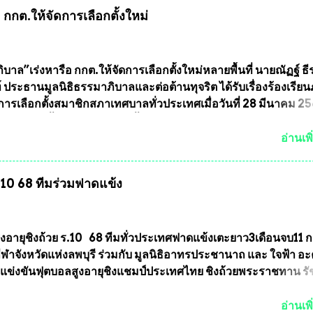
 หากทางสมาคมฯ มีการบรรจุพระเครื่องหลวงพ่อพัฒน์ ให้มีการ
กกต.ให้จัดการเลือกตั้งใหม่
บถาวรบ้าง ก็คงจะมีการคัดเลือกเพียงบางรุ่นเช่นกัน เนื่องจากพ
ลวงพ่อพัฒน์ ก็มีการจัดสร้างไว้หลายร้อยรุ่นเช่นเดียวกับพระเครื่อ
ึ่งท่านนายกสมาคมฯ ท่านได้เคยประกาศย้ำทุกครั้งว่า พระใหม่ที่
ารประกวดต้องมีคุณสมบัติชัดเจนดังนี้ 1.)พระทุกองค์จะต้องตอกโ
บาล”เร่งหารือ กกต.ให้จัดการเลือกตั้งใหม่หลายพื้นที่ นายณัฏฐ์ ธี
มายเลข (พร้อมทั้งมีการทำลายบล๊อก โค๊ด หมายเลข) 2.)ต้องมีกา
 ประธานมูลนิธิธรรมาภิบาลและต่อต้านทุจริต ได้รับเรื่องร้องเรีย
นวนการจัดสร้างให้ชัดเจน ว่าสร้างจำนวนเท่าไหร่ (เพื่อป้องกันก
ารเลือกตั้งสมาชิกสภาเทศบาลทั่วประเทศเมื่อวันที่ 28 มีนาคม 256
ายหลัง) 3.)มีวัตถุประสงค์ที...
บว่าหลายพื้นที่เขตการเลือกตั้งมีประชาชนร้องเรียนการกระทำคว
รเลือกตั้ง นายณัฏฐ์ ธีรณัฐสุภานนท์ เปิดเผยว่า “ยกตัวอย่างในเ
อ่านเพิ
ทศบาลนครเชียงใหม่ คณะกรรมการการเลือกตั้งต้องแสวงหาข้อเท็จจ
ินการจัดให้มีการเลือกตั้งใหม่ เพราะมีการร้องเรียนการกระทำคว
ร.10 68 ทีมร่วมฟาดแข้ง
ารเลือกตั้งเข้ามาเป็นจำนวนมาก โดยจะเข้าหารือกับเลขาธิการ
ารเลือกตั้ง เพื่อให้ตั้งคณะกรรมการแสวงหาข้อเท็จจริง เร่งให้มี
ออกมา โดยเชื่อว่าคณะกรรมการการเลือกตั้งจะดำเนินการจัดให้มี
งใหม่อีกครั้ง ประธานมูลนิธิธรรมาภิบาลและต่อต้านทุจริต กล่าวต่ออ
ูงอายุชิงถ้วย ร.10 68 ทีมทั่วประเทศฟาดแข้งเตะยาว3เดือนจบ11 
งใหม่เป็นเขตพื้นที่เศรษฐกิจอันสำคัญของภาคเหนือ ต้องส่งเสริมให้
าจังหวัดแห่งลพบุรี ร่วมกับ มูลนิธิอาทรประชานาถ และ ใจฟ้า อ
ต่างๆมีหลักธรรมาภิบาลในการบริหารราชการแผ่นดิน คณะกรรม
การแข่งขันฟุตบอลสูงอายุชิงแชมป์ประเทศไทย ชิงถ้วยพระราชทาน ร
ตั้งถือเป็นองค์กรอิสระตามรัฐธรรมนูญที่ต้องใ...
กำหนดแข่งขันในเดือน เมษายน ถึงเดือน กรกฏาคม2564 อดีตนักเตะ
าตให้ลงแข่งขันได้ ทีมแชมป์ได้รับ 150,000 บาท พร้อมได้สิทธิ์ไปท
อ่านเพิ