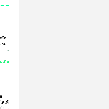
ำพุ
นฐานะ
งอายุ
ลงกรณ
ธาน
ดการ
งลัด
ชมรม
ชน
่มเติม
3นาย
เอาไว้
 ไม่
มาย
ูล
ัย
อจาก
ค.ที่
้อน
่งไทย