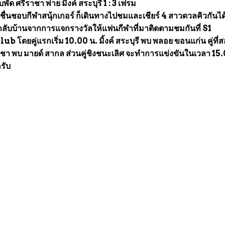
ัด ศรีราชา พ่าย มิ้งค์ สระบุรี 1 : 3 เฟรม
ชื่นชอบกีฬาสนุ้กเกอร์ ก็เดินทางไปชมและเชียร์ 4 สาวดวลคิวกันได
ลกลับบ้านจากการแจกรางวัลให้แฟนกีฬาที่มาติดตามชมกันที่ S1
ดยคู่แรกเริ่ม 10.00 น. มิ้งค์ สระบุรี พบ พลอย ขอนแก่น คู่ที่
าชา พบ มายด์ สากล ส่วนคู่ชิงชนะเลิศ จะทำการแข่งขันในเวลา 15.
รับ