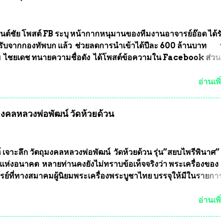
นต์ชัย โพสต์ FB ระบุ หน้ากากหนุมานของทีมงานอาจารย์อ๊อด ได้ร
ับจากกองทัพบก แล้ว ช่วยลดการนำเข้าได้ปีละ 600 ล้านบาท
ัย ไชยเดช ทนายความชื่อดัง ได้โพสต์ข้อความใน Facebook ส่วน
งความคืบหน้าคดีที่ได้ร่วมต่อสู้ กับรศ.ดร.วีรชัย พุทธวงศ์ หรืออาจาร
จารย์ประจำภาควิชาเคมี คณะศิลปศาสตร์และวิทยาศาสตร์
อ่านเพิ
ลัยเกษตรศาสตร์ และทีมงานนักวิจัย ที่ร่วมกันคิดค้น หน้ากากป้อง
งทหาร ( หน้ากากหนุมาน ) ซึ่งทีมงานนักวิจัยของอาจารย์อ๊อด เล็
ุมงคลหลวงพ่อพัฒน์ วัดห้วยด้วน
ากากป้องกันสารพิษทางทหาร ถ้าสามารถผลิตได้ในประเทศไทย จะท
้ากากป้องกันสารพิษทางทหารไม่ต้องนำเข้า ไม่ต้องเปลืองงบประ
ยล้านบาทต่อปี และยังใช้ประโยชน์อื่นอีกมากมาย อันจะเป็นประโย
ทศชาติอย่างยิ่ง ผมจะดีใจและภูมิใจมากหากหน้ากากป้องกันสารพิ
์ เจาะลึก วัตถุมงคลหลวงพ่อพัฒน์ วัดห้วยด้วน รุ่น”สยบไพรีพินาศ” 
ได้รับการผลิตในประเทศลดการนำเข้าโดยเด็ดขาด และสามารถผลิ
แห่งอนาคต หลายท่านคงยังไม่ทราบข้อเท็จจริงว่า พระเครื่องของ
ส่งออกต่างประเทศได้ โดยทีมทนายความและทีมงา...
รย์ที่ทางสมาคมผู้นิยมพระเครื่องพระบูชาไทย บรรจุให้มีในรายกา
แบบถาวร” ล่าสุดก็คือพระเครื่องหลวงพ่อคูณ และพระเครื่องหลวง
พระเครื่องหลวงพ่อคูณ มีเพียงบางรุ่นเท่านั้นที่อยู่ในรายการประก
อ่านเพิ
กพระเครื่องหลวงพ่อคูณ มีการจัดสร้างไว้มากมายหลายร้อยรุ่น ... แ