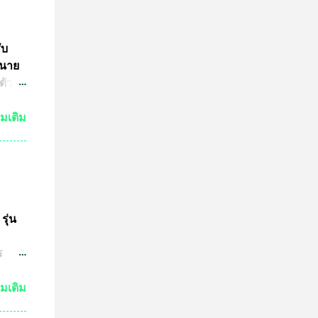
ับ
 นาย
ตัว
ย์
่มเติม
กัน
งเห็น
ำให้
มาณ
ชน์
ษทาง
รุ่น
ต
ร
ปู่
วด
่มเติม
ต่ถ้า