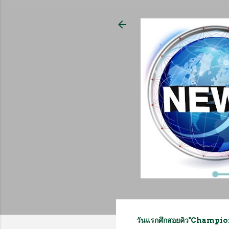
วันแรกศึกสอยคิว"Cham