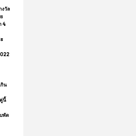
งวัล
ดย
ำ 4
's
 2022
กิน
นี้
ใบพัด