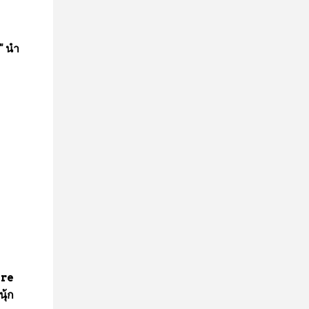
 นำ
ure
ุ้ก