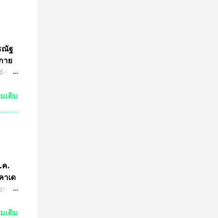
ระ
งหลวง
จะนำ
ค๊ต
รณัฐ
ร
นภาย
ารปั๊ม
4 ที่
ามผิด
ขต
่มเติม
ริง
ามผิด
คณะ
คำ
การ
ีกว่า
ก.ค.
ผู้นำ
ะคาเด
การ
ัชกาล
ทีม
ัวร์
่มเติม