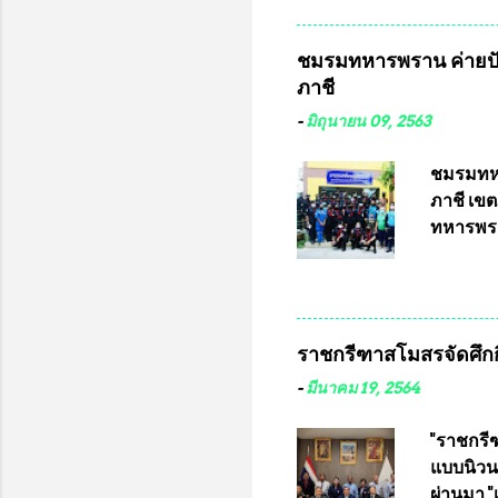
ต่างประเ
จังหวัดล
ชมรมทหารพราน ค่ายปั
ประธานม
ภาชี
ชิงแชมป
บดินทรเท
-
มิถุนายน 09, 2563
อำนวยกา
แข่งขัน
ชมรมทหา
แข่งขันฟ
ภาชี เขต
แข่งขันร
ทหารพรา
ประธานแ
กรุงเทพ
ชาวคลอง
เสธอิฐแล
ราชกรีฑาสโมสรจัดศึกกี
พันอากา
สามารถเข
-
มีนาคม 19, 2564
หน้าที่ 
ธรรม ปร
"ราชกรีฑ
ปรึกษา 
แบบนิวนอ
ประธานช
ผ่านมา 