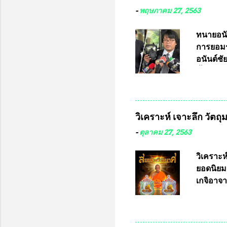
-
พฤษภาคม 27, 2563
ทนายอนั
การยอมร
อนันต์ช
ชี้แจงถึ
อ๊อด อา
มหาวิทยา
สารพิษทา
วิเคราะห์ เจาะลึก วัตถ
ว่า หน้
เรามีหน
-
ตุลาคม 27, 2563
หลายร้อ
กับประเ
วิเคราะห
ทหารนี้
ยอดนิยม
จำหน่าย
เกจิอาจา
ประกวด”
หมุน แต่
เนื่องจา