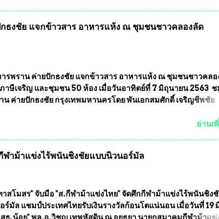
ทศอีกด้วย ที่ห้องประชุม โรงทานครัวการบินกรุงเทพ วัดพระบาทน้
พบุรี ท่านเจ้าคุณ พระราชวิสุทธิ ประชานาถ (หลวงพ่อ อลงกต ) ใ
กธงชัย แจกข้าวสาร อาหารแห้ง ณ​ ชุมชนชาวคลองลัด
ูลนิธิประชานาถ และ ประธานอำนวยการจัดการแข่งขันฟุตบอลสู
์ประเทศไทย ชิงถ้วยพระราชทาน สมเด็จพระเจ้าอยู่หัว มหาวชิรา
พยวรางกูร (รัชกาลที่ 10 ) พร้อมด้วย ดร.สุจินต์ สว่างศรี รองประ
รจัดการแข่งขัน และ นายวีรยุทธ สวัสดี ประธานคณะกรรมการจั
 และคณะทำงาน ได้ร่วมกันประชุมหารือเตรียมความพร้อมจัดการ
รพราน ค่ายปักธงชัย แจกข้าวสาร อาหารแห้ง ณ​ ชุมชนชาวคลอ
ุตบอลสูงอายุ ชิงแชมป์ประเทศไทย ครั้งที่ 1 ประจำปี 2564 กำหนด
ภาษีเจริญ และชุมชน 50 ห้อง เมื่อวันอาทิตย์ที่ 7 มิถุนายน 2563 
ะหว่างวันที่ 24 เมษายน จนถึงว...
น ค่ายปักธงชัย กรุงเทพมหานครโดย พันเอกสมศักดิ์ เจริญชีพชัย
ละ ที่ปรึกษากิตติมศักดิ์ ชมรมทหารพราน ค่ายปักธงชัย
มหานคร ได้เป็นประธาน แจกข้าวสาร อาหารแห้ง ให้กับพี่น้องชุม
อ่านเพิ
ลัดภาชี เขตภาษีเจริญ และชุมชน 50 ห้อง โดยมี อส.ทพ จำนวน4
ะทีมงาน ต้องขออภัย ที่ไม่ได้เอ่ยชื่อเต็มสังกัด เพราะท่านขอสงวน
ฬาม้าแข่งไร้พนันชิงชัยแบบนิวนอร์มัล
ศเอก ทองอินทร์ พรหมสุวรรณ ท่านรองกัมปนาท ผู้ร่วมประสานงาน
้าร่วมกิจกรรมในครั้งนี้ได้ เนื่องจาก ติดธุระเร่งด่วน จึงได้มอบห
ให้กับ รองวิเชียร ทรงมณี ดูแลความสงบเรียบร้อย นางฉวีวรรณ ตระก
ะธานชุมชน คลองลัดภาชีเขตภาษีเจริญ สท.ทพ. สมนึก ปัทมาลัยที่
าสโมสร" จับมือ "ส.กีฬาม้าแข่งไทย" จัดศึกกีฬาม้าแข่งไร้พนันชิงช
และการแจกข้าวสารอาหารแห้งในคราวครั้งนี้ก็ได้รับความ ร้องข
ร์มัล แชมป์ประเทศไทยรับเงินรางวัลก้อนโตแน่นอน เมื่อวันที่ 19 มี.
ุมชนคลองลัดภาชีเขตภาษีเจริญ !!พี่น้องชุมชนได้รับความเดือดร
"เสธ.น้อย" พล.อ.วิชญ เทพหัสดิน ณ อยุธยา นายกสมาคมกีฬาม้าแข