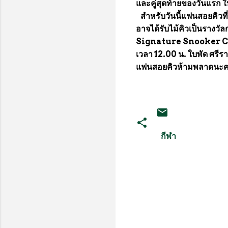
และคู่สุดท้ายของวันแรก ใบพ
สำหรับวันนี้แฟนสอยคิวที่
อาจได้รับไม้คิวเป็นรางวั
Signature Snooker Club โ
เวลา 12.00 น. ใบพัด ศรีร
แฟนสอยคิวห้ามพลาดนะค
กีฬา
ค
ว
า
ม
คิ