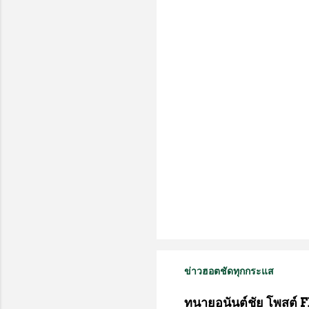
ด
เ
ห็
น
ข่าวฮอตชัดทุกกระแส
ทนายอนันต์ชัย โพสต์ F