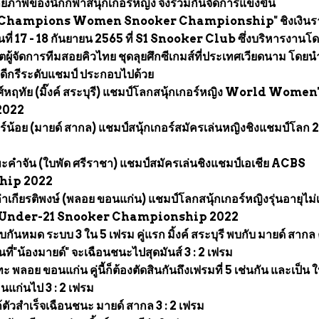
กยภาพของนักกีฬาสนุ้กเกอร์หญิง จึงร่วมกันจัดการแข่งขัน
Champions Women Snooker Championship" ชิงเงินรา
ที่ 17 - 18 กันยายน 2565 ที่ S1 Snooker Club ซึ่งบริหารงานโ
ตผู้จัดการทีมสอยคิวไทย ชุดลุยศึกซีเกมส์ที่ประเทศเวียดนาม โดยน
ยดีกรีระดับแชมป์ ประกอบไปด้วย
หฤทัย (มิ๊งค์ สระบุรี) แชมป์โลกสนุ้กเกอร์หญิง World Women
2022
์น้อย (มายด์ สากล) แชมป์สนุ้กเกอร์สมัครเล่นหญิงชิงแชมป์โลก
คำจัน (ใบพัด ศรีราชา) แชมป์สมัครเล่นชิงแชมป์เอเชีย ACBS
hip 2022
กียรติพงษ์ (พลอย ขอนแก่น) แชมป์โลกสนุ้กเกอร์หญิงรุ่นอายุไม่เ
s Under-21 Snooker Championship 2022
มด ระบบ 3 ใน 5 เฟรม คู่แรก มิ้งค์ สระบุรี พบกับ มายด์ สากล คู่
นที่"น้องมายด์" จะเฉือนชนะไปสุดมันส์ 3 : 2 เฟรม
ะ พลอย ขอนแก่น คู่นี้ก็ต้องตัดสินกันถึงเฟรมที่ 5 เช่นกัน และเป็น 
แก่นไป 3 : 2 เฟรม
้ตัวสำเร็จเฉือนชนะ มายด์ สากล 3 : 2 เฟรม