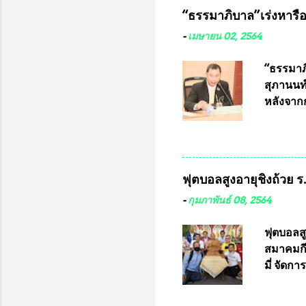
ในอนาคต
“ธรรมาภิบาล”เร่งหารือ 
ประกวดแบ
เครื่องห
-
เมษายน 02, 2564
พ่อคูณ ซ
เข้ารายก
“ธรรมาภิ
และรันห
สุภานนท์
ประกาศจำ
หลังจากก
เสริมในภ
ผ่านมาพ
กฎหมายกา
พื้นที่เ
และดำเน
ฟุตบอลสูงอายุชิงถ้วย 
กฎหมายก
กรรมการก
-
กุมภาพันธ์ 08, 2564
วินิจฉัย
เลือกตั้
ฟุตบอลส
“นครเชีย
สมาคมกีฬ
ในระดับ
มี่ จัด
การเลือก
ที่ 10 
ชาติอนุญ