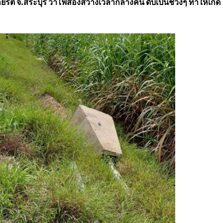
รติ จ.สระบุรี ว่าไฟส่องสว่างเวลากลางคืน ดับเป็นช่วงๆ ทำให้เกิด