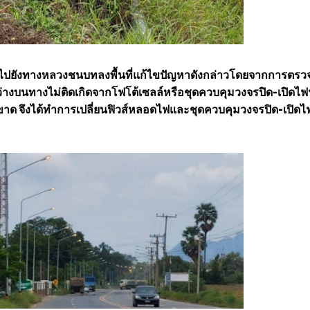
สานไปยังทางหลวงชนบทลงพื้นที่แก้ไขปัญหาดังกล่าวโดยจากการตร
สว่างบนทางไม่ติดเกิดจากโฟโต้เซลล์หรือชุดควบคุมวงจรปิด-เปิดไฟ
ขาด จึงได้ทำการเปลี่ยนฟิวส์หลอดไฟและชุดควบคุมวงจรปิด-เปิดไ