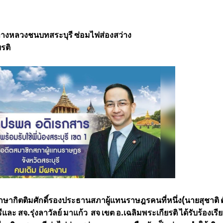
ทางหลวงชนบทสระบุรี ซ่อมไฟส่องสว่าง
รติ
กษากิตติมศักดิ์รองประธานสภาผู้แทนราษฎรคนที่หนึ่ง(นายสุชาติ 
และ สจ.รุ่งลาวัลย์ มาแก้ว สจ เขต อ.เฉลิมพระเกียรติ ได้รับร้องเรี