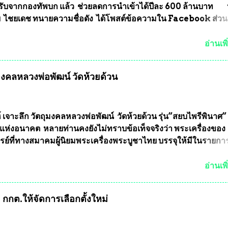
ับจากกองทัพบก แล้ว ช่วยลดการนำเข้าได้ปีละ 600 ล้านบาท
ัย ไชยเดช ทนายความชื่อดัง ได้โพสต์ข้อความใน Facebook ส่วน
งความคืบหน้าคดีที่ได้ร่วมต่อสู้ กับรศ.ดร.วีรชัย พุทธวงศ์ หรืออาจาร
จารย์ประจำภาควิชาเคมี คณะศิลปศาสตร์และวิทยาศาสตร์
อ่านเพิ
ลัยเกษตรศาสตร์ และทีมงานนักวิจัย ที่ร่วมกันคิดค้น หน้ากากป้อง
งทหาร ( หน้ากากหนุมาน ) ซึ่งทีมงานนักวิจัยของอาจารย์อ๊อด เล็
ุมงคลหลวงพ่อพัฒน์ วัดห้วยด้วน
ากากป้องกันสารพิษทางทหาร ถ้าสามารถผลิตได้ในประเทศไทย จะท
้ากากป้องกันสารพิษทางทหารไม่ต้องนำเข้า ไม่ต้องเปลืองงบประ
ยล้านบาทต่อปี และยังใช้ประโยชน์อื่นอีกมากมาย อันจะเป็นประโย
ทศชาติอย่างยิ่ง ผมจะดีใจและภูมิใจมากหากหน้ากากป้องกันสารพิ
์ เจาะลึก วัตถุมงคลหลวงพ่อพัฒน์ วัดห้วยด้วน รุ่น”สยบไพรีพินาศ” 
ได้รับการผลิตในประเทศลดการนำเข้าโดยเด็ดขาด และสามารถผลิ
แห่งอนาคต หลายท่านคงยังไม่ทราบข้อเท็จจริงว่า พระเครื่องของ
ส่งออกต่างประเทศได้ โดยทีมทนายความและทีมงา...
รย์ที่ทางสมาคมผู้นิยมพระเครื่องพระบูชาไทย บรรจุให้มีในรายกา
แบบถาวร” ล่าสุดก็คือพระเครื่องหลวงพ่อคูณ และพระเครื่องหลวง
พระเครื่องหลวงพ่อคูณ มีเพียงบางรุ่นเท่านั้นที่อยู่ในรายการประก
อ่านเพิ
กพระเครื่องหลวงพ่อคูณ มีการจัดสร้างไว้มากมายหลายร้อยรุ่น ... แ
 หากทางสมาคมฯ มีการบรรจุพระเครื่องหลวงพ่อพัฒน์ ให้มีการ
กกต.ให้จัดการเลือกตั้งใหม่
บถาวรบ้าง ก็คงจะมีการคัดเลือกเพียงบางรุ่นเช่นกัน เนื่องจากพ
ลวงพ่อพัฒน์ ก็มีการจัดสร้างไว้หลายร้อยรุ่นเช่นเดียวกับพระเครื่อ
ึ่งท่านนายกสมาคมฯ ท่านได้เคยประกาศย้ำทุกครั้งว่า พระใหม่ที่