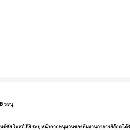
B ระบุ
นต์ชัย โพสต์ FB ระบุ หน้ากากหนุมานของทีมงานอาจารย์อ๊อด ได้ร