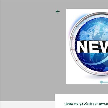
ปรพล-สจ.รุ่ง เร่งประสานทา