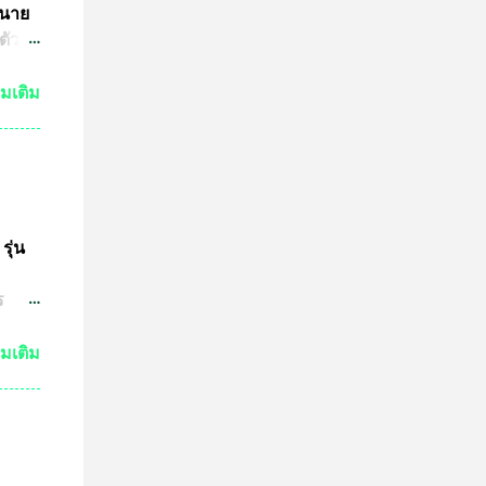
 นาย
ตัว
ย์
่มเติม
กัน
งเห็น
ำให้
มาณ
ชน์
ษทาง
รุ่น
ต
ร
ปู่
วด
่มเติม
ต่ถ้า
ระ
งหลวง
จะนำ