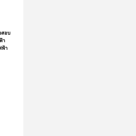
วจสอบ
ฟ้า
ฟฟ้า