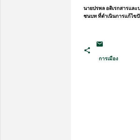
นายปรพล อดิเรกสารและป
ชนบท ที่ดำเนินการแก้ไขป
การเมือง
ค
ว
า
ม
คิ
ด
เ
ห็