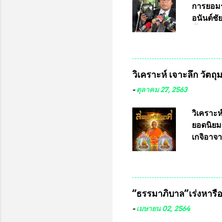
การยอมร
อนันต์ช
ชี้แจงถึ
อ๊อด อา
มหาวิทยา
สารพิษทา
วิเคราะห์ เจาะลึก วัตถ
ว่า หน้
เรามีหน
-
ตุลาคม 27, 2563
หลายร้อ
กับประเ
วิเคราะห
ทหารนี้
ยอดนิยม
จำหน่าย
เกจิอาจา
ประกวด”
หมุน แต่
เนื่องจา
ในอนาคต
“ธรรมาภิบาล”เร่งหารือ 
ประกวดแบ
เครื่องห
-
เมษายน 02, 2564
พ่อคูณ ซ