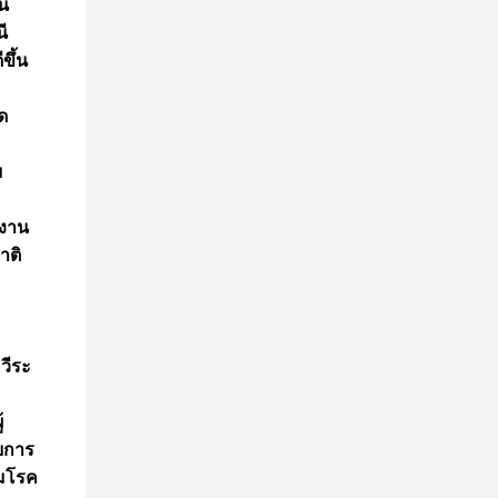
ัน
ี
ขึ้น
ด
ย
กงาน
าติ
วีระ
้
วยการ
ุมโรค