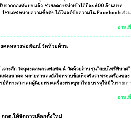
ับจากกองทัพบก แล้ว ช่วยลดการนำเข้าได้ปีละ 600 ล้านบาท
ัย ไชยเดช ทนายความชื่อดัง ได้โพสต์ข้อความใน Facebook ส่วน
งความคืบหน้าคดีที่ได้ร่วมต่อสู้ กับรศ.ดร.วีรชัย พุทธวงศ์ หรืออาจาร
จารย์ประจำภาควิชาเคมี คณะศิลปศาสตร์และวิทยาศาสตร์
อ่านเพิ
ลัยเกษตรศาสตร์ และทีมงานนักวิจัย ที่ร่วมกันคิดค้น หน้ากากป้อง
งทหาร ( หน้ากากหนุมาน ) ซึ่งทีมงานนักวิจัยของอาจารย์อ๊อด เล็
ุมงคลหลวงพ่อพัฒน์ วัดห้วยด้วน
ากากป้องกันสารพิษทางทหาร ถ้าสามารถผลิตได้ในประเทศไทย จะท
้ากากป้องกันสารพิษทางทหารไม่ต้องนำเข้า ไม่ต้องเปลืองงบประ
ยล้านบาทต่อปี และยังใช้ประโยชน์อื่นอีกมากมาย อันจะเป็นประโย
ทศชาติอย่างยิ่ง ผมจะดีใจและภูมิใจมากหากหน้ากากป้องกันสารพิ
์ เจาะลึก วัตถุมงคลหลวงพ่อพัฒน์ วัดห้วยด้วน รุ่น”สยบไพรีพินาศ” 
ได้รับการผลิตในประเทศลดการนำเข้าโดยเด็ดขาด และสามารถผลิ
แห่งอนาคต หลายท่านคงยังไม่ทราบข้อเท็จจริงว่า พระเครื่องของ
ส่งออกต่างประเทศได้ โดยทีมทนายความและทีมงา...
รย์ที่ทางสมาคมผู้นิยมพระเครื่องพระบูชาไทย บรรจุให้มีในรายกา
แบบถาวร” ล่าสุดก็คือพระเครื่องหลวงพ่อคูณ และพระเครื่องหลวง
พระเครื่องหลวงพ่อคูณ มีเพียงบางรุ่นเท่านั้นที่อยู่ในรายการประก
อ่านเพิ
กพระเครื่องหลวงพ่อคูณ มีการจัดสร้างไว้มากมายหลายร้อยรุ่น ... แ
 หากทางสมาคมฯ มีการบรรจุพระเครื่องหลวงพ่อพัฒน์ ให้มีการ
กกต.ให้จัดการเลือกตั้งใหม่
บถาวรบ้าง ก็คงจะมีการคัดเลือกเพียงบางรุ่นเช่นกัน เนื่องจากพ
ลวงพ่อพัฒน์ ก็มีการจัดสร้างไว้หลายร้อยรุ่นเช่นเดียวกับพระเครื่อ