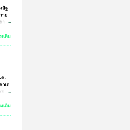
จะนำ
ค๊ต
รณัฐ
ร
นภาย
ารปั๊ม
4 ที่
ามผิด
ขต
่มเติม
ริง
ามผิด
คณะ
คำ
การ
ีกว่า
ก.ค.
ผู้นำ
ะคาเด
การ
ัชกาล
ทีม
ัวร์
่มเติม
ำพุ
นฐานะ
งอายุ