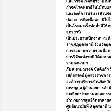
และกำจัดโรคพยาธิใบไม้ตับ
กำจัดโรคพยาธิใบไม้ตับแล
และองค์การบริหารส่วนจังห
ปลอดการติดเชื้อพยาธิใบ
เป็นโรคมะเร็งท่อน้ำดีให
อุดรธานี
เป็นประธานเปิดงานฯ ณ ห้
ราชภัฏอุดรธานี จังหวัดอุ
การลงนามความร่วมมือทางว
การวิจัยแห่งชาติ ได้มอบห
ร่วมลงนามฯ
กับ ศ.นพ.ณรงค์ ขันตีแก้ว
เสถียรรัตน์ ผู้ตรวจราชก
องค์การบริหารส่วนจังหวั
เศรษฐกุล ผู้อำนวยการสำน
ละเอียด ประธานคณะกรรมกา
อำนวยการศูนย์วิทยาศาสตร์
ศูนย์อนามัยที่ 8 อุดรธาน