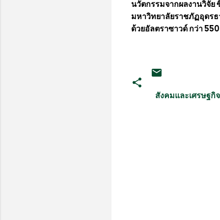
นวัตกรรมจากผลงานวิจัย ซ
มหาวิทยาลัยราชภัฏอุดรธา
ด้วยอัลตราซาวด์ กว่า 550
สังคมและเศรษฐกิจ
ค
ว
า
ม
คิ
ด
เ
ห็