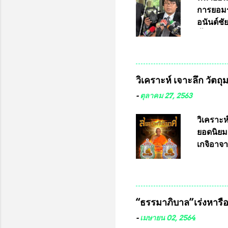
การยอมร
อนันต์ช
ชี้แจงถึ
อ๊อด อา
มหาวิทยา
สารพิษทา
วิเคราะห์ เจาะลึก วัตถ
ว่า หน้
เรามีหน
-
ตุลาคม 27, 2563
หลายร้อ
กับประเ
วิเคราะห
ทหารนี้
ยอดนิยม
จำหน่าย
เกจิอาจา
ประกวด”
หมุน แต่
เนื่องจา
ในอนาคต
“ธรรมาภิบาล”เร่งหารือ 
ประกวดแบ
เครื่องห
-
เมษายน 02, 2564