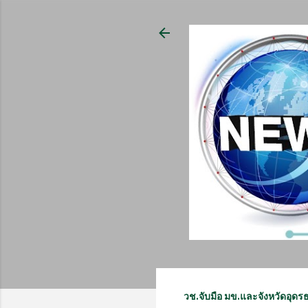
วช.จับมือ มข.และจังหวัดอุดร