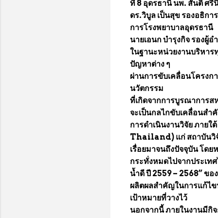
ที่ 8 อุดรธานี นพ. สันติ 
ดร.วิบูล เป็นสุข รองอธิก
การโรงพยาบาลอุดรธานี
นายเอนก บำรุงกิจ รองผู้
ในฐานะหน่วยงานบริหารท
ปัญหาต่าง ๆ
ผ่านการขับเคลื่อนโครงกา
นวัตกรรม
ที่เกิดจากการบูรณาการสหสา
จะเป็นกลไกขับเคลื่อนสำค
การดำเนินงานวิจัย ภายใต
Thailand) แก่ สถาบันวิจ
เรื่อยมาจนถึงปัจจุบัน โด
กระทั่งหมดไปจากประเทศไ
น้ำดี ปี 2559 – 2568” ขอ
ผลิตผลสำคัญในการแก้ไข
เป้าหมายที่วางไว้
นอกจากนี้ ภายในงานมีกิ