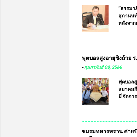
พ่อคูณ ซ
เข้ารายก
“ธรรมาภิ
และรันห
สุภานนท์
ประกาศจำ
หลังจากก
เสริมในภ
ผ่านมาพ
กฎหมายกา
พื้นที่เ
และดำเน
ฟุตบอลสูงอายุชิงถ้วย 
กฎหมายก
กรรมการก
-
กุมภาพันธ์ 08, 2564
วินิจฉัย
เลือกตั้
ฟุตบอลส
“นครเชีย
สมาคมกีฬ
ในระดับ
มี่ จัด
การเลือก
ที่ 10 
ชาติอนุญ
ต่างประเ
จังหวัดล
ชมรมทหารพราน ค่ายปั
ประธานม