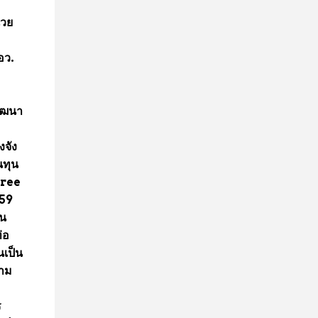
นวย
 อว.
พัฒนา
งจัง
นทุน
Free
559
จน
่อ
นเป็น
ตาม
ร