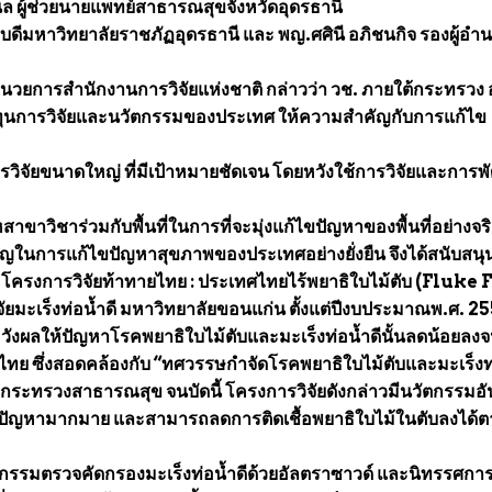
ศรีนิล ผู้ช่วยนายแพทย์สาธารณสุขจังหวัดอุดรธานี
ารบดีมหาวิทยาลัยราชภัฏอุดรธานี และ พญ.ศศินี อภิชนกิจ รองผู้อำ
อำนวยการสำนักงานการวิจัยแห่งชาติ กล่าวว่า วช. ภายใต้กระทรวง
ุนการวิจัยและนวัตกรรมของประเทศ ให้ความสำคัญกับการแก้ไข
รวิจัยขนาดใหญ่ ที่มีเป้าหมายชัดเจน โดยหวังใช้การวิจัยและการ
ขาวิชาร่วมกับพื้นที่ในการที่จะมุ่งแก้ไขปัญหาของพื้นที่อย่างจริ
ัญในการแก้ไขปัญหาสุขภาพของประเทศอย่างยั่งยืน จึงได้สนับสนุ
้ โครงการวิจัยท้าทายไทย : ประเทศไทยไร้พยาธิใบไม้ตับ (Fluke 
ัยมะเร็งท่อน้ำดี มหาวิทยาลัยขอนแก่น ตั้งแต่ปีงบประมาณพ.ศ. 2
ยหวังผลให้ปัญหาโรคพยาธิใบไม้ตับและมะเร็งท่อน้ำดีนั้นลดน้อยลง
ทย ซึ่งสอดคล้องกับ “ทศวรรษกำจัดโรคพยาธิใบไม้ตับและมะเร็งท
งกระทรวงสาธารณสุข จนบัดนี้ โครงการวิจัยดังกล่าวมีนวัตกรรมอั
ปัญหามากมาย และสามารถลดการติดเชื้อพยาธิใบไม้ในตับลงได้
จกรรมตรวจคัดกรองมะเร็งท่อน้ำดีด้วยอัลตราซาวด์ และนิทรรศกา