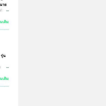
 นาย
ตัว
ย์
่มเติม
กัน
งเห็น
ำให้
มาณ
ชน์
ษทาง
รุ่น
ต
ร
ปู่
วด
่มเติม
ต่ถ้า
ระ
งหลวง