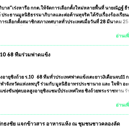
ึ่งท่านนายกสมาคมฯ ท่านได้เคยประกาศย้ำทุกครั้งว่า พระใหม่ที่
ารประกวดต้องมีคุณสมบัติชัดเจนดังนี้ 1.)พระทุกองค์จะต้องตอกโ
บาล”เร่งหารือ กกต.ให้จัดการเลือกตั้งใหม่หลายพื้นที่ นายณัฏฐ์ ธี
มายเลข (พร้อมทั้งมีการทำลายบล๊อก โค๊ด หมายเลข) 2.)ต้องมีกา
 ประธานมูลนิธิธรรมาภิบาลและต่อต้านทุจริต ได้รับเรื่องร้องเรีย
นวนการจัดสร้างให้ชัดเจน ว่าสร้างจำนวนเท่าไหร่ (เพื่อป้องกันก
ารเลือกตั้งสมาชิกสภาเทศบาลทั่วประเทศเมื่อวันที่ 28 มีนาคม 256
ายหลัง) 3.)มีวัตถุประสงค์ที...
บว่าหลายพื้นที่เขตการเลือกตั้งมีประชาชนร้องเรียนการกระทำคว
รเลือกตั้ง นายณัฏฐ์ ธีรณัฐสุภานนท์ เปิดเผยว่า “ยกตัวอย่างในเ
อ่านเพิ
ทศบาลนครเชียงใหม่ คณะกรรมการการเลือกตั้งต้องแสวงหาข้อเท็จจ
ินการจัดให้มีการเลือกตั้งใหม่ เพราะมีการร้องเรียนการกระทำคว
ร.10 68 ทีมร่วมฟาดแข้ง
ารเลือกตั้งเข้ามาเป็นจำนวนมาก โดยจะเข้าหารือกับเลขาธิการ
ารเลือกตั้ง เพื่อให้ตั้งคณะกรรมการแสวงหาข้อเท็จจริง เร่งให้มี
ออกมา โดยเชื่อว่าคณะกรรมการการเลือกตั้งจะดำเนินการจัดให้มี
งใหม่อีกครั้ง ประธานมูลนิธิธรรมาภิบาลและต่อต้านทุจริต กล่าวต่ออ
ูงอายุชิงถ้วย ร.10 68 ทีมทั่วประเทศฟาดแข้งเตะยาว3เดือนจบ11 
งใหม่เป็นเขตพื้นที่เศรษฐกิจอันสำคัญของภาคเหนือ ต้องส่งเสริมให้
าจังหวัดแห่งลพบุรี ร่วมกับ มูลนิธิอาทรประชานาถ และ ใจฟ้า อ
ต่างๆมีหลักธรรมาภิบาลในการบริหารราชการแผ่นดิน คณะกรรม
การแข่งขันฟุตบอลสูงอายุชิงแชมป์ประเทศไทย ชิงถ้วยพระราชทาน ร
ตั้งถือเป็นองค์กรอิสระตามรัฐธรรมนูญที่ต้องใ...
กำหนดแข่งขันในเดือน เมษายน ถึงเดือน กรกฏาคม2564 อดีตนักเตะ
าตให้ลงแข่งขันได้ ทีมแชมป์ได้รับ 150,000 บาท พร้อมได้สิทธิ์ไปท
อ่านเพิ
ทศอีกด้วย ที่ห้องประชุม โรงทานครัวการบินกรุงเทพ วัดพระบาทน้
พบุรี ท่านเจ้าคุณ พระราชวิสุทธิ ประชานาถ (หลวงพ่อ อลงกต ) ใ
กธงชัย แจกข้าวสาร อาหารแห้ง ณ​ ชุมชนชาวคลองลัด
ูลนิธิประชานาถ และ ประธานอำนวยการจัดการแข่งขันฟุตบอลสู