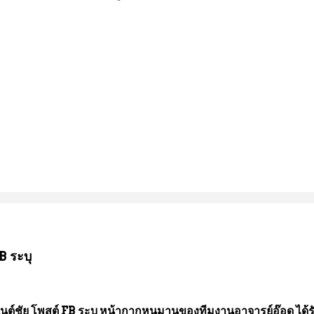
B ระบุ
นต์ชัย โพสต์ FB ระบุ หน้ากากหนุมานของทีมงานอาจารย์อ๊อด ได้ร