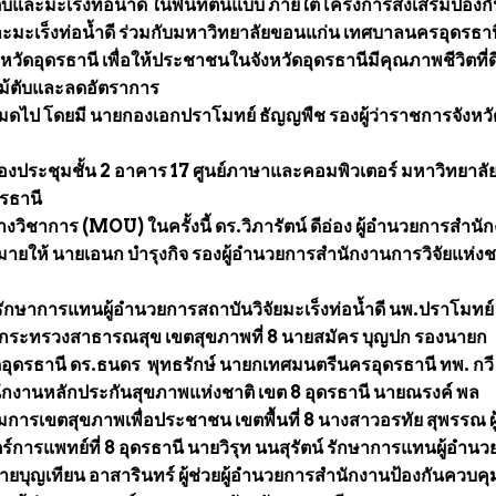
และมะเร็งท่อน้ำดี ในพื้นที่ต้นแบบ ภายใต้โครงการส่งเสริมป้องก
ะมะเร็งท่อน้ำดี ร่วมกับมหาวิทยาลัยขอนแก่น เทศบาลนครอุดรธาน
วัดอุดรธานี เพื่อให้ประชาชนในจังหวัดอุดรธานีมีคุณภาพชีวิตที่ดี
ไม้ตับและลดอัตราการ
้หมดไป โดยมี นายกองเอกปราโมทย์ ธัญญพืช รองผู้ว่าราชการจังหวั
องประชุมชั้น 2 อาคาร 17 ศูนย์ภาษาและคอมพิวเตอร์ มหาวิทยาลั
ดรธานี
ิชาการ (MOU) ในครั้งนี้ ดร.วิภารัตน์ ดีอ่อง ผู้อำนวยการสำนั
มายให้ นายเอนก บำรุงกิจ รองผู้อำนวยการสำนักงานการวิจัยแห่งช
 รักษาการแทนผู้อำนวยการสถาบันวิจัยมะเร็งท่อน้ำดี นพ.ปราโมทย์
ารกระทรวงสาธารณสุข เขตสุขภาพที่ 8 นายสมัคร บุญปก รองนายก
ดอุดรธานี ดร.ธนดร พุทธรักษ์ นายกเทศมนตรีนครอุดรธานี ทพ. กวี 
ักงานหลักประกันสุขภาพแห่งชาติ เขต 8 อุดรธานี นายณรงค์ พล
รเขตสุขภาพเพื่อประชาชน เขตพื้นที่ 8 นางสาวอรทัย สุพรรณ ผู
การแพทย์ที่ 8 อุดรธานี นายวิรุท นนสุรัตน์ รักษาการแทนผู้อำน
ี นายบุญเทียน อาสารินทร์ ผู้ช่วยผู้อำนวยการสำนักงานป้องกันควบค