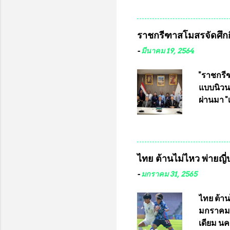
กรุงเทพ
ชาวคลอง
เสธอิฐแล
ราชกรีฑาสโมสรจัดศึกกี
พันอากา
สามารถเข
-
มีนาคม 19, 2564
หน้าที่ 
ธรรม ปร
"ราชกรีฑ
ปรึกษา 
แบบนิวนอ
ประธานช
ผ่านมา 
จากพิษโ
เป็นประ
สโมสร กั
อัมพวัน
อำนวยกา
ไทย ต้านไม่ไหว พ่ายญี่ป
และรักษ
จากทั้งส
-
มกราคม 31, 2565
ประชุมดั
ประจำปี 
ไทย ต้าน
ของการแข่
มกราคม 
สนามราช
เดียม นค