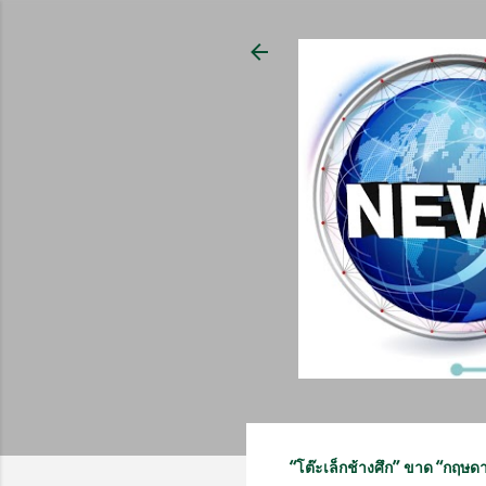
“โต๊ะเล็กช้างศึก” ขาด “กฤษด