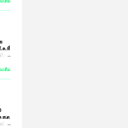
ชน
่มเติม
3นาย
เอาไว้
 ไม่
มาย
ูล
ัย
อจาก
ค.ที่
้อน
่งไทย
ฑา
่มเติม
่งม้า
มการ
ร
ย
2
0
 ที่
ล สเต
อร์ต
ดท้าย