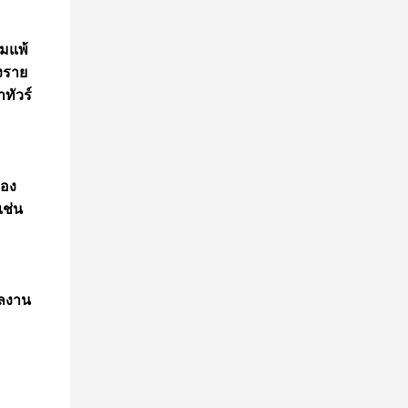
กมแพ้
่งราย
ทัวร์
ของ
เช่น
ผลงาน