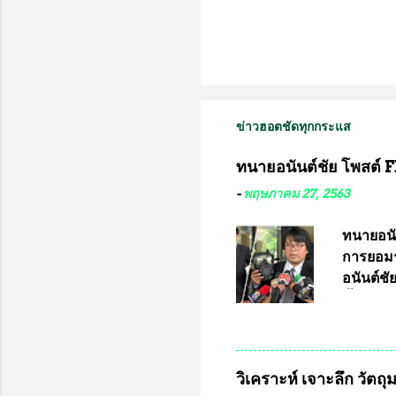
ข่าวฮอตชัดทุกกระแส
ทนายอนันต์ชัย โพสต์ F
-
พฤษภาคม 27, 2563
ทนายอนั
การยอมร
อนันต์ช
ชี้แจงถึ
อ๊อด อา
มหาวิทยา
สารพิษทา
วิเคราะห์ เจาะลึก วัตถ
ว่า หน้