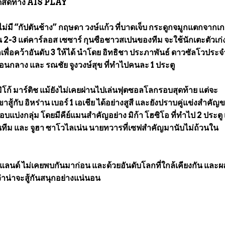
ทอดสดทาง AIS PLAY
จะไม่มี “กัปตันช้าง” กฤษดา วงษ์แก้ว ที่บาดเจ็บ กระดูกจมูกแตกจากเ
ดมัน 2-3 แต่คาร์ลอส เซซาร์ กุนซือชาวสเปนของทีม จะใช้นักเตะตัวเก
พื่อคว้าอันดับ 3 ให้ได้ นำโดย อิทธิชา ประภาพันธ์ ดาวซัลโวประจำ
เถื่อนกลาง และ รณชัย จูงวงษ์สุข ที่ทำไปคนละ 1 ประตู
ิโก้ มาร์ติช แม้ยังไม่เคยผ่านไปเล่นฟุตซอลโลกรอบสุดท้าย แต่จะ
ู้กับ อิหร่าน เบอร์ 1 เอเชีย ได้อย่างสูสี และยังปราบคู่แข่งสำคัญ
บแบ่งกลุ่ม โดยมีคีย์แมนสำคัญอย่าง มิก้า โฮซิโอ ที่ทำไป 2 ประตู 
ัปตันทีม และ จูฮา ซาโวไลเน่น นายทวารที่เซฟสำคัญมานับไม่ถ้วนใน
นแลนด์ ไม่เคยพบกันมาก่อน และด้วยอันดับโลกที่ใกล้เคียงกัน และ
ว่าน่าจะสู้กันสนุกอย่างแน่นอน