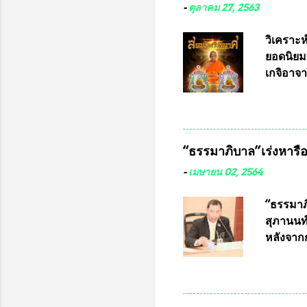
เรามีหน
-
ตุลาคม 27, 2563
หลายร้อ
กับประเ
วิเคราะห
ทหารนี้
ยอดนิยม
จำหน่าย
เกจิอาจา
ประกวด”
หมุน แต่
เนื่องจา
ในอนาคต
“ธรรมาภิบาล”เร่งหารือ 
ประกวดแบ
เครื่องห
-
เมษายน 02, 2564
พ่อคูณ ซ
เข้ารายก
“ธรรมาภิ
และรันห
สุภานนท์
ประกาศจำ
หลังจากก
เสริมในภ
ผ่านมาพ
กฎหมายกา
พื้นที่เ
และดำเน