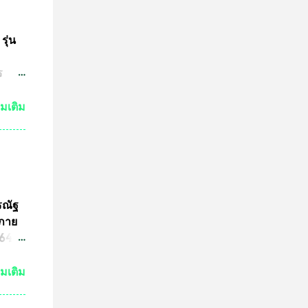
มาณ
ชน์
ษทาง
รุ่น
ต
ร
ปู่
วด
่มเติม
ต่ถ้า
ระ
งหลวง
จะนำ
ค๊ต
รณัฐ
ร
นภาย
ารปั๊ม
4 ที่
ามผิด
ขต
่มเติม
ริง
ามผิด