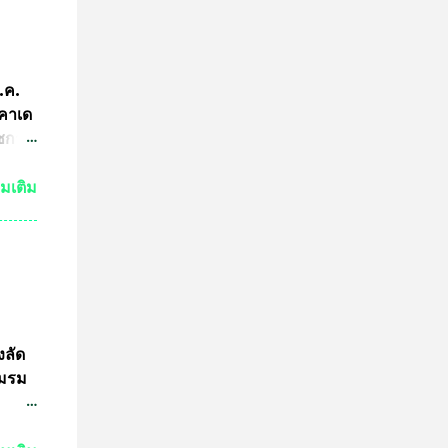
คณะ
คำ
การ
ีกว่า
ก.ค.
ผู้นำ
ะคาเด
การ
ัชกาล
ทีม
ัวร์
่มเติม
ำพุ
นฐานะ
งอายุ
ลงกรณ
ธาน
ดการ
งลัด
ชมรม