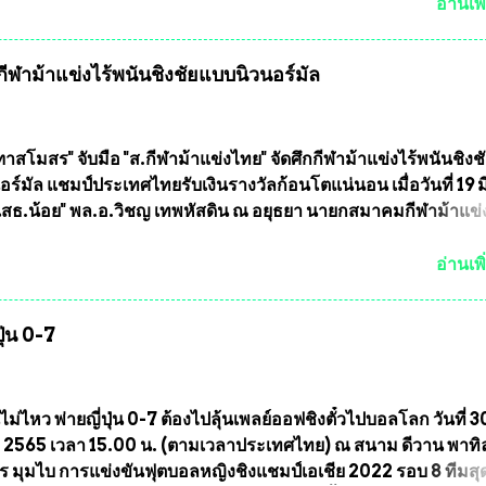
มหานคร ได้เป็นประธาน แจกข้าวสาร อาหารแห้ง ให้กับพี่น้องชุม
อ่านเพิ
ลัดภาชี เขตภาษีเจริญ และชุมชน 50 ห้อง โดยมี อส.ทพ จำนวน4
ะทีมงาน ต้องขออภัย ที่ไม่ได้เอ่ยชื่อเต็มสังกัด เพราะท่านขอสงวน
ฬาม้าแข่งไร้พนันชิงชัยแบบนิวนอร์มัล
ศเอก ทองอินทร์ พรหมสุวรรณ ท่านรองกัมปนาท ผู้ร่วมประสานงาน
้าร่วมกิจกรรมในครั้งนี้ได้ เนื่องจาก ติดธุระเร่งด่วน จึงได้มอบห
ให้กับ รองวิเชียร ทรงมณี ดูแลความสงบเรียบร้อย นางฉวีวรรณ ตระก
ะธานชุมชน คลองลัดภาชีเขตภาษีเจริญ สท.ทพ. สมนึก ปัทมาลัยที่
าสโมสร" จับมือ "ส.กีฬาม้าแข่งไทย" จัดศึกกีฬาม้าแข่งไร้พนันชิงช
และการแจกข้าวสารอาหารแห้งในคราวครั้งนี้ก็ได้รับความ ร้องข
ร์มัล แชมป์ประเทศไทยรับเงินรางวัลก้อนโตแน่นอน เมื่อวันที่ 19 มี.
ุมชนคลองลัดภาชีเขตภาษีเจริญ !!พี่น้องชุมชนได้รับความเดือดร
"เสธ.น้อย" พล.อ.วิชญ เทพหัสดิน ณ อยุธยา นายกสมาคมกีฬาม้าแข
รค covid-19 ทำให้การอยู่การกินได้รับความเ...
ธานการประชุมการจัดการแข่งขันร่วมกัน ระหว่างสมาคมราชกรี
บ สมาคมกีฬาม้าแข่งไทย ที่ห้องประชุมมูลนิธิโอลิมปิคไทย (บ้าน
อ่านเพิ
) เทเวศร์ โดยมี นายอำนวย รุ่งศุภกฤตานนท์ ประธานคณะกรรมการ
รแข่งม้า พร้อมด้วย นายเต็มสุข สุวรรณศร กรรมการอำนวยการแข
ุ่น 0-7
าการผู้จัดการฝ่ายแข่งม้า สมาคมราชกรีฑาสโมสร และคณะกรร
องฝ่าย เข้าร่วมประชุมอย่างพร้อมเพรียง สรุปประเด็นสำคัญของกา
งนี้ ที่ประชุมกำหนดจัดการแข่งขันกีฬาม้าแข่งชิงแชมป์ประเทศไท
2564 ซึ่งเป็นครั้งแรกของการชิงแชมป์ประเทศไทย และเป็นครั้งที่ 
ไม่ไหว พ่ายญี่ปุ่น 0-7 ต้องไปลุ้นเพลย์ออฟชิงตั๋วไปบอลโลก วันที่ 3
งม้ากีฬาที่ไม่เกี่ยวข้องกับการพนัน กำหนดจัดขึ้นในวันที่ 16 พ.ค.นี้
2565 เวลา 15.00 น. (ตามเวลาประเทศไทย) ณ สนาม ดีวาน พาทิ
กรีฑาสโมสร เวลา 12.00 น. เป็นต้นไป ถ่ายทอดสดทางช่องที-สป
ร มุมไบ การแข่งขันฟุตบอลหญิงชิงแชมป์เอเชีย 2022 รอบ 8 ทีมสุ