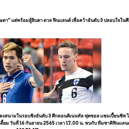
ษดา” แต่พร้อมสู้ยิบตา ดวล ฟินแลนด์ เพื่อคว้าอันดับ 3 ปลอบใจในศ
ลงสนามในรอบชิงอันดับ 3 ศึกคอนติเนนทัล ฟุตซอล แชมเปี้ยนชิพ 
เดี้ยม วันที่ 16 กันยายน 2565 เวลา 17.00 น. พบกับ ทีมชาติฟินแลนด