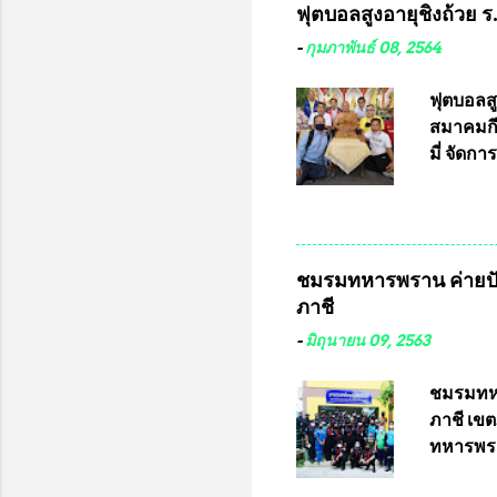
ฟุตบอลสูงอายุชิงถ้วย 
กฎหมายก
กรรมการก
-
กุมภาพันธ์ 08, 2564
วินิจฉัย
เลือกตั้
ฟุตบอลส
“นครเชีย
สมาคมกีฬ
ในระดับ
มี่ จัด
การเลือก
ที่ 10 
ชาติอนุญ
ต่างประเ
จังหวัดล
ชมรมทหารพราน ค่ายปั
ประธานม
ภาชี
ชิงแชมป
บดินทรเท
-
มิถุนายน 09, 2563
อำนวยกา
แข่งขัน
ชมรมทหา
แข่งขันฟ
ภาชี เขต
แข่งขันร
ทหารพรา
ประธานแ