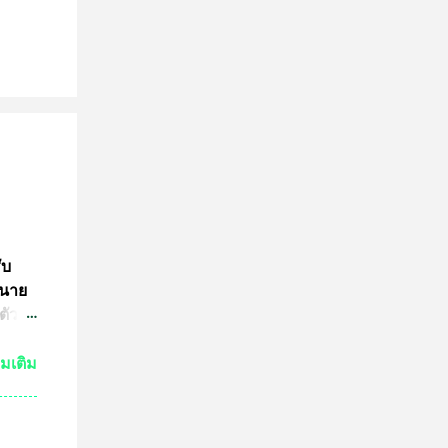
ับ
 นาย
ตัว
ย์
่มเติม
กัน
งเห็น
ำให้