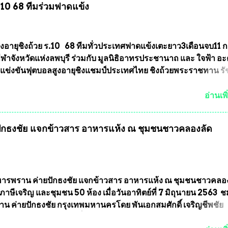
ร.10 68 ทีมร่วมฟาดแข้ง
ารเลือกตั้งเข้ามาเป็นจำนวนมาก โดยจะเข้าหารือกับเลขาธิการ
ารเลือกตั้ง เพื่อให้ตั้งคณะกรรมการแสวงหาข้อเท็จจริง เร่งให้มี
ออกมา โดยเชื่อว่าคณะกรรมการการเลือกตั้งจะดำเนินการจัดให้มี
งใหม่อีกครั้ง ประธานมูลนิธิธรรมาภิบาลและต่อต้านทุจริต กล่าวต่ออ
ูงอายุชิงถ้วย ร.10 68 ทีมทั่วประเทศฟาดแข้งเตะยาว3เดือนจบ11 
งใหม่เป็นเขตพื้นที่เศรษฐกิจอันสำคัญของภาคเหนือ ต้องส่งเสริมให้
าจังหวัดแห่งลพบุรี ร่วมกับ มูลนิธิอาทรประชานาถ และ ใจฟ้า อ
ต่างๆมีหลักธรรมาภิบาลในการบริหารราชการแผ่นดิน คณะกรรม
การแข่งขันฟุตบอลสูงอายุชิงแชมป์ประเทศไทย ชิงถ้วยพระราชทาน ร
ตั้งถือเป็นองค์กรอิสระตามรัฐธรรมนูญที่ต้องใ...
กำหนดแข่งขันในเดือน เมษายน ถึงเดือน กรกฏาคม2564 อดีตนักเตะ
าตให้ลงแข่งขันได้ ทีมแชมป์ได้รับ 150,000 บาท พร้อมได้สิทธิ์ไปท
อ่านเพิ
ทศอีกด้วย ที่ห้องประชุม โรงทานครัวการบินกรุงเทพ วัดพระบาทน้
พบุรี ท่านเจ้าคุณ พระราชวิสุทธิ ประชานาถ (หลวงพ่อ อลงกต ) ใ
กธงชัย แจกข้าวสาร อาหารแห้ง ณ​ ชุมชนชาวคลองลัด
ูลนิธิประชานาถ และ ประธานอำนวยการจัดการแข่งขันฟุตบอลสู
์ประเทศไทย ชิงถ้วยพระราชทาน สมเด็จพระเจ้าอยู่หัว มหาวชิรา
พยวรางกูร (รัชกาลที่ 10 ) พร้อมด้วย ดร.สุจินต์ สว่างศรี รองประ
รจัดการแข่งขัน และ นายวีรยุทธ สวัสดี ประธานคณะกรรมการจั
 และคณะทำงาน ได้ร่วมกันประชุมหารือเตรียมความพร้อมจัดการ
รพราน ค่ายปักธงชัย แจกข้าวสาร อาหารแห้ง ณ​ ชุมชนชาวคลอ
ุตบอลสูงอายุ ชิงแชมป์ประเทศไทย ครั้งที่ 1 ประจำปี 2564 กำหนด
ภาษีเจริญ และชุมชน 50 ห้อง เมื่อวันอาทิตย์ที่ 7 มิถุนายน 2563 
ะหว่างวันที่ 24 เมษายน จนถึงว...
น ค่ายปักธงชัย กรุงเทพมหานครโดย พันเอกสมศักดิ์ เจริญชีพชัย
ละ ที่ปรึกษากิตติมศักดิ์ ชมรมทหารพราน ค่ายปักธงชัย