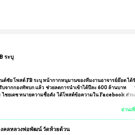
B ระบุ
นต์ชัย โพสต์ FB ระบุ หน้ากากหนุมานของทีมงานอาจารย์อ๊อด ได้ร
ับจากกองทัพบก แล้ว ช่วยลดการนำเข้าได้ปีละ 600 ล้านบาท
ัย ไชยเดช ทนายความชื่อดัง ได้โพสต์ข้อความใน Facebook ส่วน
งความคืบหน้าคดีที่ได้ร่วมต่อสู้ กับรศ.ดร.วีรชัย พุทธวงศ์ หรืออาจาร
จารย์ประจำภาควิชาเคมี คณะศิลปศาสตร์และวิทยาศาสตร์
อ่านเพิ
ลัยเกษตรศาสตร์ และทีมงานนักวิจัย ที่ร่วมกันคิดค้น หน้ากากป้อง
งทหาร ( หน้ากากหนุมาน ) ซึ่งทีมงานนักวิจัยของอาจารย์อ๊อด เล็
ุมงคลหลวงพ่อพัฒน์ วัดห้วยด้วน
ากากป้องกันสารพิษทางทหาร ถ้าสามารถผลิตได้ในประเทศไทย จะท