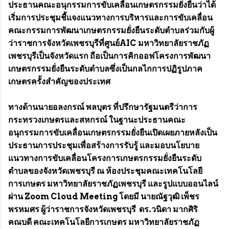
ประธานคณะอนุกรรมการขับเคลื่อนเกษตรกรรมยั่งยืนว่าได้
เริ่มการประชุมชี้แจงแนวทางการบริหารและการขับเคลื่อน
คณะกรรมการพัฒนาเกษตรกรรมยั่งยืนระดับตำบลร่วมกับผู้
ว่าราชการจังหวัดเพชรบุรีที่ศูนย์AIC มหาวิทยาลัยราชภัฏ
เพชรบุรีเป็นจังหวัดแรก ถือเป็นการคิกออฟโครงการพัฒนา
เกษตรกรรมยั่งยืนระดับตำบลซึ่งเป็นกลไกการปฏิรูปภาค
เกษตรครั้งสำคัญของประเทศ
ทางด้านนายอลงกรณ์ พลบุตร ที่ปรึกษารัฐมนตรีว่าการ
กระทรวงเกษตรและสหกรณ์ ในฐานะประธานคณะ
อนุกรรมการขับเคลื่อนเกษตรกรรมยั่งยืนเปิดเผยภายหลังเป็น
ประธานการประชุมเพื่อสร้างการรับรู้ และมอบนโยบาย
แนวทางการขับเคลื่อนโครงการเกษตรกรรมยั่งยืนระดับ
ตำบลของจังหวัดเพชรบุรี ณ ห้องประชุมคณะเทคโนโลยี
การเกษตร มหาวิทยาลัยราชภัฏเพชรบุรี และรูปแบบออนไลน์
ผ่าน Zoom Cloud Meeting โดยมี นายณัฐวุฒิ เพ็ชร
พรหมศร ผู้ว่าราชการจังหวัดเพชรบุรี ดร.วนิดา มากศิริ
คณบดี คณะเทคโนโลยีการเกษตร มหาวิทยาลัยราชภัฏ