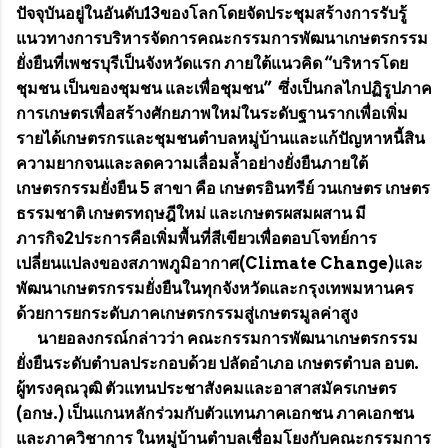
ปัจจุบันอยู่ในอันดับ13ของโลกโดยจัดประชุมสร้างการรับรู้
แนวทางการบริหารจัดการคณะกรรมการพัฒนาเกษตรกรรม
ยั่งยืนที่เพชรบุรีเป็นจังหวัดแรก ภายใต้แนวคิด “บริหารโดย
ชุมชน เป็นของชุมชน และเพื่อชุมชน” ซึ่งเป็นกลไกปฏิรูปภาค
การเกษตรเพื่อสร้างศักยภาพใหม่ในระดับฐานรากเพื่อเพิ่ม
รายได้เกษตรกรและชุมชนตำบลหมู่บ้านและแก้ปัญหาหนี้สิน
ความยากจนและลดความเลื่อมล้ำอย่างยั่งยืนภายใต้
เกษตรกรรมยั่งยืน 5 สาขา คือ เกษตรอินทรีย์ วนเกษตร เกษตร
ธรรมชาติ เกษตรทฤษฎีใหม่ และเกษตรผสมผสาน มี
ภารกิจ2ประการคือเพิ่มพื้นที่สีเขียวเพื่อตอบโจทย์การ
เปลี่ยนแปลงของสภาพภูมิอากาศ(Climate Change)และ
พัฒนาเกษตรกรรมยั่งยืนในทุกจังหวัดและกรุงเทพมหานคร
ด้วยการยกระดับภาคเกษตรกรรมสู่เกษตรมูลค่าสูง
นายอลงกรณ์กล่าวว่า คณะกรรมการพัฒนาเกษตรกรรม
ยั่งยืนระดับตำบลประกอบด้วย ปลัดอำเภอ เกษตรตำบล อบต.
ผู้ทรงคุณวุฒิ ตัวแทนประชาสังคมและอาสาสมัครเกษตร
(อกษ.) เป็นแกนหลักร่วมกับตัวแทนภาคเอกชน ภาคเอกชน
และภาควิชาการ ในหมู่บ้านตำบลเชื่อมโยงกับคณะกรรมการ