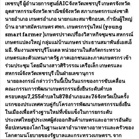
เพชรบุรี ผู้อำนวยการศูนย์AICจังหวัดเพชรบุรี เกษตรจังหวัด
อุตสาหกรรมจังหวัด พาณิชย์จังหวัด สภาเกษตรกรแห่งชาติ
นายอำเภอ เกษตรอำเภอ นายกและสมาชิกอบต. กำนันผู้ใหญ่
บ้าน อาสาสมัครเกษตร ศพก. เกษตรกรรุ่นใหม่ (young
smart farmer )เกษตรปราดเปรื่องวิสาหกิจชุมชน สหกรณ์
เกษตรแปลงใหญ่ กลุ่มแม่บ้านเกษตร ประธานสมาพันธ์เอสเอ็
มอี. ทีมงานเพชรบุรีโมเดล หน่วยงานในสังกัดกระทรวง
เกษตรและตัวแทนภาครัฐ ภาคเอกชนและภาคเกษตรกร เข้า
ร่วมประชุม โดยมีนางสาวศิริวรรณ เครือเล็ก เกษตรและ
สหกรณ์จังหวัดเพชรบุรี เป็นฝ่ายเลขานุการ
นายอลงกรณ์ กล่าวว่าวันนี้เป็นวันแรกของการขับเคลื่อน
คณะกรรมการพัฒนาเกษตรกรรมยั่งยืนระดับตำบล
ครอบคลุม7,255ตำบลใน878อำเภอและ76จังหวัดเป็นครั้ง
แรกของประเทศควบคู่กับโครงการพัฒนาเกษตรกรรมยั่งยืน
ในเมืองเพื่อสร้างฐานใหม่ที่เข้มแข็งในการยกระดับ
ประเทศไทยสู่ประเทศผู้ส่งออกสินค้าเกษตรและอาหารอันดับ
ท็อปเทนของโลกในฐานะมหาอำนาจทางอาหารและครัวของ
โลกตามนโยบายของรัฐบาลและกระทรวงเกษตรฯ. จาก