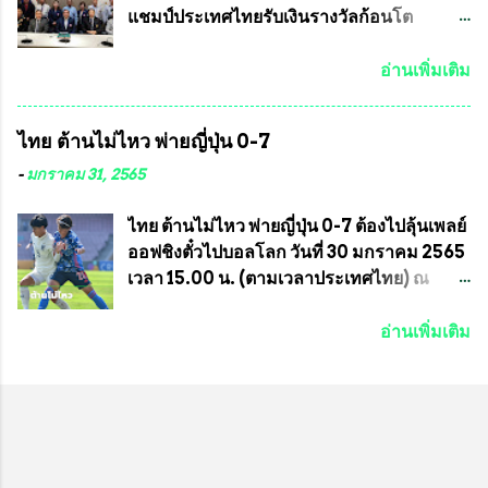
เมษายน จนถึงว...
อินทร์ พรหมสุวรรณ ท่านรองกัมปนาท ผู้ร่วม
แชมป์ประเทศไทยรับเงินรางวัลก้อนโต
ประสานงาน ไม่สามารถเข้าร่วมกิจกรรมใน
แน่นอน เมื่อวันที่ 19 มี.ค.ที่ผ่านมา "เสธ.น้อย"
ครั้งนี้ได้ เนื่องจาก ติดธุระเร่งด่วน จึงได้มอบ
พล.อ.วิชญ เทพหัสดิน ณ อยุธยา นายกสมาคม
อ่านเพิ่มเติม
หมายหน้าที่ ให้กับ รองวิเชียร ทรงมณี ดูแล
กีฬาม้าแข่งไทย เป็นประธานการประชุมการ
ความสงบเรียบร้อย นางฉวีวรรณ ตระกูลธรรม
จัดการแข่งขันร่วมกัน ระหว่างสมาคม
ไทย ต้านไม่ไหว พ่ายญี่ปุ่น 0-7
ประธานชุมชน คลองลัดภาชีเขตภาษีเจริญ
ราชกรีฑาสโมสร กับ สมาคมกีฬาม้าแข่งไทย
สท.ทพ. สมนึก ปัทมาลัยที่ปรึกษา และการแจก
ที่ห้องประชุมมูลนิธิโอลิมปิคไทย (บ้าน
-
มกราคม 31, 2565
ข้าวสารอาหารแห้งในคราวครั้งนี้ก็ได้รับ
อัมพวัน) เทเวศร์ โดยมี นายอำนวย รุ่งศุภกฤตา
ความ ร้องขอจากประธานชุมชนคลองลัดภาชี
นนท์ ประธานคณะกรรมการอำนวยการแข่ง
ไทย ต้านไม่ไหว พ่ายญี่ปุ่น 0-7 ต้องไปลุ้นเพลย์
เขตภาษีเจริญ !!พี่น้องชุมชนได้รับความเดือด
ม้า พร้อมด้วย นายเต็มสุข สุวรรณศร
ออฟชิงตั๋วไปบอลโลก วันที่ 30 มกราคม 2565
ร้อนจากพิษโรค covid-19 ทำให้การอยู่การ
กรรมการอำนวยการแข่งม้า และรักษาการผู้
เวลา 15.00 น. (ตามเวลาประเทศไทย) ณ
กินได้รับความเ...
จัดการฝ่ายแข่งม้า สมาคมราชกรีฑาสโมสร
สนาม ดีวาน พาทิล สเตเดียม นคร มุมไบ การ
และคณะกรรมการจากทั้งสองฝ่าย เข้าร่วม
แข่งขันฟุตบอลหญิงชิงแชมป์เอเชีย 2022 รอบ
อ่านเพิ่มเติม
ประชุมอย่างพร้อมเพรียง สรุปประเด็นสำคัญ
8 ทีมสุดท้าย ญี่ปุ่น แชมป์กลุ่ม ซี พบกับ ไทย
ของการประชุมดังนี้ ที่ประชุมกำหนดจัดการ
อันดับ 3 จาก กลุ่มบี เกมนี้ ญี่ปุ่นนำทีมมาโดย
แข่งขันกีฬาม้าแข่งชิงแชมป์ประเทศไทย
ซากิ คูมางาอิ กัปตันทีม พร้อมด้วย กองหน้า
ประจำปี 2564 ซึ่งเป็นครั้งแรกของการชิง
อย่าง มานา อิวาบูชิ และ มินา ทานากะ ด้าน
แชมป์ประเทศไทย และเป็นครั้งที่ 2 ของการ
ไทยเกมนี้ ต้องใช้ นัตซึโกะ โทโดโรกิ คุมทีม
แข่งม้ากีฬาที่ไม่เกี่ยวข้องกับการพนัน กำหนด
พร้อมมี สุชาวดี นิลธำรงค์ เป็นกองหน้าคู่กับ