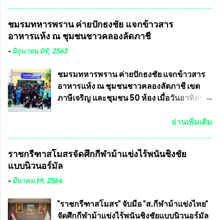
ตั้งคณะกรรมการแสวงหาข้อเท็จจริง เร่งให้มี
ถ้วยพระราชทาน รัชกาลที่ 10 กำหนดแข่งขัน
คำวินิจฉัยออกมา โดยเชื่อว่าคณะกรรมการ
ในเดือน เมษายน ถึงเดือน กรกฏาคม2564
ชมรมทหารพราน ค่ายปักธงชัย แจกข้าวสาร
การเลือกตั้งจะดำเนินการจัดให้มีการเลือกตั้ง
อดีตนักเตะทีมชาติอนุญาตให้ลงแข่งขันได้ ทีม
อาหารแห้ง ณ​ ชุมชนชาวคลองลัดภาชี
ใหม่อีกครั้ง ประธานมูลนิธิธรรมาภิบาลและ
แชมป์ได้รับ 150,000 บาท พร้อมได้สิทธิ์ไป
ต่อต้านทุจริต กล่าวต่ออีกว่า “นครเชียงใหม่
ทัวร์ต่างประเทศอีกด้วย ที่ห้องประชุม โรงทาน
-
มิถุนายน 09, 2563
เป็นเขตพื้นที่เศรษฐกิจอันสำคัญของภาคเหนือ
ครัวการบินกรุงเทพ วัดพระบาทน้ำพุ จังหวัด
ต้องส่งเสริมให้ผู้นำในระดับต่างๆมีหลักธร
ลพบุรี ท่านเจ้าคุณ พระราชวิสุทธิ ประชานาถ
ชมรมทหารพราน ค่ายปักธงชัย แจกข้าวสาร
รมาภิบาลในการบริหารราชการแผ่นดิน คณะ
(หลวงพ่อ อลงกต ) ในฐานะประธานมูลนิธิ
อาหารแห้ง ณ​ ชุมชนชาวคลองลัดภาชี เขต
กรรมการการเลือกตั้งถือเป็นองค์กรอิสระตาม
ประชานาถ และ ประธานอำนวยการจัดการ
ภาษีเจริญ และชุมชน 50 ห้อง เมื่อวันอาทิตย์ที่
รัฐธรรมนูญที่ต้องใ...
แข่งขันฟุตบอลสูงอายุชิงแชมป์ประเทศไทย ชิง
7 มิถุนายน 2563 ชมรมทหารพราน ค่าย
ถ้วยพระราชทาน สมเด็จพระเจ้าอยู่หัว มหา
ปักธงชัย กรุงเทพมหานครโดย พันเอกสมศักดิ์
อ่านเพิ่มเติม
วชิราลงกรณ บดินทรเทพยวรางกูร (รัชกาลที่
เจริญชีพชัยประธานและ ที่ปรึกษากิตติมศักดิ์
10 ) พร้อมด้วย ดร.สุจินต์ สว่างศรี รองประธาน
ชมรมทหารพราน ค่ายปักธงชัย
ราชกรีฑาสโมสรจัดศึกกีฬาม้าแข่งไร้พนันชิงชัย
อำนวยการจัดการแข่งขัน และ นายวีรยุทธ
กรุงเทพมหานคร ได้เป็นประธาน แจก
แบบนิวนอร์มัล
สวัสดี ประธานคณะกรรมการจัดการแข่งขัน
ข้าวสาร อาหารแห้ง ให้กับพี่น้องชุมชนชาว
และคณะทำงาน ได้ร่วมกันประชุมหารือ
คลองลัดภาชี เขตภาษีเจริญ และชุมชน 50
-
มีนาคม 19, 2564
เตรียมความพร้อมจัดการแข่งขันฟุตบอลสูง
ห้อง โดยมี อส.ทพ จำนวน43นาย เสธอิฐและ
อายุ ชิงแชมป์ประเทศไทย ครั้งที่ 1 ประจำปี
ทีมงาน ต้องขออภัย ที่ไม่ได้เอ่ยชื่อเต็มสังกัด
"ราชกรีฑาสโมสร" จับมือ "ส.กีฬาม้าแข่งไทย"
2564 กำหนดแข่งขันระหว่างวันที่ 24
เพราะท่านขอสงวนเอาไว้ พันอากาศเอก ทอง
จัดศึกกีฬาม้าแข่งไร้พนันชิงชัยแบบนิวนอร์มัล