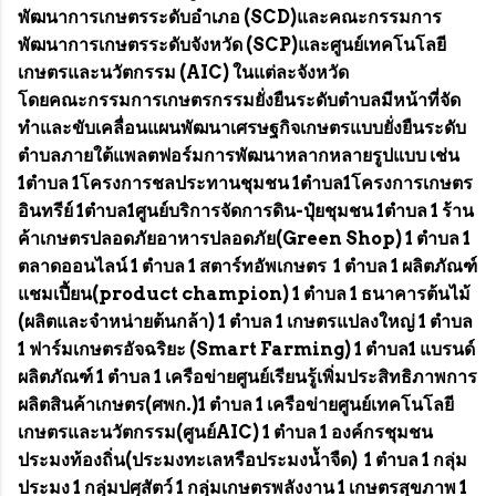
พัฒนาการเกษตรระดับอำเภอ (SCD)และคณะกรรมการ
พัฒนาการเกษตรระดับจังหวัด (SCP)และศูนย์เทคโนโลยี
เกษตรและนวัตกรรม (AIC) ในแต่ละจังหวัด
โดยคณะกรรมการเกษตรกรรมยั่งยืนระดับตำบลมีหน้าที่จัด
ทำและขับเคลื่อนแผนพัฒนาเศรษฐกิจเกษตรแบบยั่งยืนระดับ
ตำบลภายใต้แพลตฟอร์มการพัฒนาหลากหลายรูปแบบ เช่น
1ตำบล 1โครงการชลประทานชุมชน 1ตำบล1โครงการเกษตร
อินทรีย์ 1ตำบล1ศูนย์บริการจัดการดิน-ปุ๋ยชุมชน 1ตำบล 1 ร้าน
ค้าเกษตรปลอดภัยอาหารปลอดภัย(Green Shop) 1 ตำบล 1
ตลาดออนไลน์ 1 ตำบล 1 สตาร์ทอัพเกษตร 1 ตำบล 1 ผลิตภัณฑ์
แชมเปี้ยน(product champion) 1 ตำบล 1 ธนาคารต้นไม้
(ผลิตและจำหน่ายต้นกล้า) 1 ตำบล 1 เกษตรแปลงใหญ่ 1 ตำบล
1 ฟาร์มเกษตรอัจฉริยะ (Smart Farming) 1 ตำบล1 แบรนด์
ผลิตภัณฑ์ 1 ตำบล 1 เครือข่ายศูนย์เรียนรู้เพิ่มประสิทธิภาพการ
ผลิตสินค้าเกษตร(ศพก.)1 ตำบล 1 เครือข่ายศูนย์เทคโนโลยี
เกษตรและนวัตกรรม(ศูนย์AIC) 1 ตำบล 1 องค์กรชุมชน
ประมงท้องถิ่น(ประมงทะเลหรือประมงน้ำจืด) 1 ตำบล 1 กลุ่ม
ประมง 1 กลุ่มปศุสัตว์ 1 กลุ่มเกษตรพลังงาน 1 เกษตรสุขภาพ 1