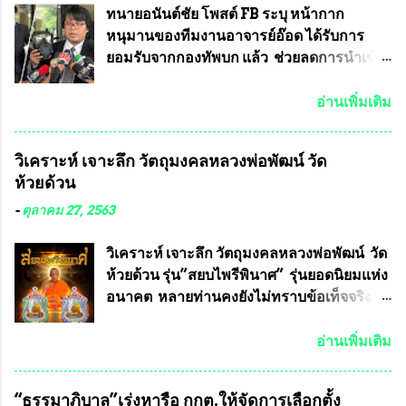
ทนายอนันต์ชัย โพสต์ FB ระบุ หน้ากาก
หนุมานของทีมงานอาจารย์อ๊อด ได้รับการ
ยอมรับจากกองทัพบก แล้ว ช่วยลดการนำเข้า
ได้ปีละ 600 ล้านบาท นายอนันต์ชัย ไชย
เดช ทนายความชื่อดัง ได้โพสต์ข้อความใน
อ่านเพิ่มเติม
Facebook ส่วนตัว ชี้แจงถึงความคืบหน้าคดี
ที่ได้ร่วมต่อสู้ กับรศ.ดร.วีรชัย พุทธวงศ์ หรือ
วิเคราะห์ เจาะลึก วัตถุมงคลหลวงพ่อพัฒน์ วัด
อาจารย์อ๊อด อาจารย์ประจำภาควิชาเคมี
ห้วยด้วน
คณะศิลปศาสตร์และวิทยาศาสตร์
มหาวิทยาลัยเกษตรศาสตร์ และทีมงานนักวิจัย
-
ตุลาคม 27, 2563
ที่ร่วมกันคิดค้น หน้ากากป้องกันสารพิษทาง
ทหาร ( หน้ากากหนุมาน ) ซึ่งทีมงานนักวิจัย
วิเคราะห์ เจาะลึก วัตถุมงคลหลวงพ่อพัฒน์ วัด
ของอาจารย์อ๊อด เล็งเห็นว่า หน้ากากป้องกัน
ห้วยด้วน รุ่น”สยบไพรีพินาศ” รุ่นยอดนิยมแห่ง
สารพิษทางทหาร ถ้าสามารถผลิตได้ใน
อนาคต หลายท่านคงยังไม่ทราบข้อเท็จจริงว่า
ประเทศไทย จะทำให้เรามีหน้ากากป้องกันสาร
พระเครื่องของเกจิอาจารย์ที่ทางสมาคมผู้นิยม
พิษทางทหารไม่ต้องนำเข้า ไม่ต้องเปลืองงบ
พระเครื่องพระบูชาไทย บรรจุให้มีในรายการ
อ่านเพิ่มเติม
ประมาณหลายร้อยล้านบาทต่อปี และยังใช้
ประกวด”แบบถาวร” ล่าสุดก็คือพระเครื่อง
ประโยชน์อื่นอีกมากมาย อันจะเป็นประโยชน์
หลวงพ่อคูณ และพระเครื่องหลวงปู่หมุน แต่
“ธรรมาภิบาล”เร่งหารือ กกต.ให้จัดการเลือกตั้ง
กับประเทศชาติอย่างยิ่ง ผมจะดีใจและภูมิใจ
พระเครื่องหลวงพ่อคูณ มีเพียงบางรุ่นเท่านั้นที่