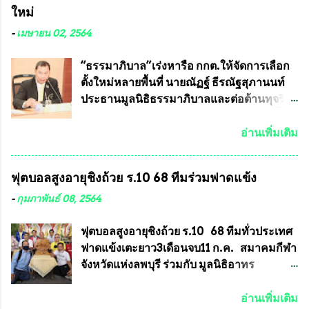
ใหม่
มากหากหน้ากากป้องกันสารพิษทางทหารนี้
อยู่ในรายการประกวด เนื่องจากพระเครื่อง
ได้รับการผลิตในประเทศลดการนำเข้าโดยเด็ด
หลวงพ่อคูณ มีการจัดสร้างไว้มากมายหลาย
-
เมษายน 02, 2564
ขาด และสามารถผลิตจำหน่ายส่งออกต่าง
ร้อยรุ่น ... แต่ถ้าในอนาคต หากทางสมาคมฯ มี
ประเทศได้ โดยทีมทนายความและทีม
การบรรจุพระเครื่องหลวงพ่อพัฒน์ ให้มีการ
“ธรรมาภิบาล”เร่งหารือ กกต.ให้จัดการเลือก
งา...
ประกวดแบบถาวรบ้าง ก็คงจะมีการคัดเลือก
ตั้งใหม่หลายพื้นที่ นายณัฏฐ์ ธีรณัฐสุภานนท์
เพียงบางรุ่นเช่นกัน เนื่องจากพระเครื่องหลวง
ประธานมูลนิธิธรรมาภิบาลและต่อต้านทุจริต
พ่อพัฒน์ ก็มีการจัดสร้างไว้หลายร้อยรุ่นเช่น
ได้รับเรื่องร้องเรียนภายหลังจากการเลือกตั้ง
เดียวกับพระเครื่องหลวงพ่อคูณ ซึ่งท่านนายก
สมาชิกสภาเทศบาลทั่วประเทศเมื่อวันที่ 28
อ่านเพิ่มเติม
สมาคมฯ ท่านได้เคยประกาศย้ำทุกครั้งว่า พระ
มีนาคม 2564 ที่ผ่านมาพบว่าหลายพื้นที่เขต
ใหม่ที่จะนำเข้ารายการประกวดต้องมี
การเลือกตั้งมีประชาชนร้องเรียนการกระ
ฟุตบอลสูงอายุชิงถ้วย ร.10 68 ทีมร่วมฟาดแข้ง
คุณสมบัติชัดเจนดังนี้ 1.)พระทุกองค์จะต้อง
ทำความผิดกฎหมายการเลือกตั้ง นายณัฏฐ์ ธีร
ตอกโค๊ตและรันหมายเลข (พร้อมทั้งมีการทำ
ณัฐสุภานนท์ เปิดเผยว่า “ยกตัวอย่างในเขต
-
กุมภาพันธ์ 08, 2564
ลายบล๊อก โค๊ด หมายเลข) 2.)ต้องมีการ
พื้นที่เทศบาลนครเชียงใหม่ คณะกรรมการ
ประกาศจำนวนการจัดสร้างให้ชัดเจน ว่าสร้าง
การเลือกตั้งต้องแสวงหาข้อเท็จจริงและดำเนิน
ฟุตบอลสูงอายุชิงถ้วย ร.10 68 ทีมทั่วประเทศ
จำนวนเท่าไหร่ (เพื่อป้องกันการปั๊มเสริมใน
การจัดให้มีการเลือกตั้งใหม่ เพราะมีการร้อง
ฟาดแข้งเตะยาว3เดือนจบ11 ก.ค. สมาคมกีฬา
ภายหลัง) 3.)มีวัตถุประสงค์ที...
เรียนการกระทำความผิดกฎหมายการเลือกตั้ง
จังหวัดแห่งลพบุรี ร่วมกับ มูลนิธิอาทร
เข้ามาเป็นจำนวนมาก โดยจะเข้าหารือกับ
ประชานาถ และ ใจฟ้า อะคาเดมี่ จัดการ
เลขาธิการคณะกรรมการการเลือกตั้ง เพื่อให้
แข่งขันฟุตบอลสูงอายุชิงแชมป์ประเทศไทย ชิง
อ่านเพิ่มเติม