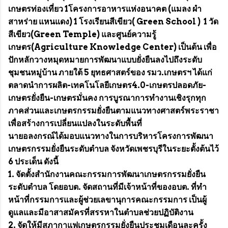
เกษตรท่องเที่ยว 1โครงการอาหารแห่งอนาคต (แมลง ผำ
สาหร่าย แหนแดง) 1 โรงเรียนสีเขียว( Green School ) 1 วัด
สีเขียว(Green Temple) และศูนย์ความรู้
เกษตร(Agriculture Knowledge Center) เป็นต้น เพื่อ
ปักหลักวางหมุดหมายการพัฒนาแบบยั่งยืนลงไปถึงระดับ
ชุมชนหมู่บ้าน ภายใต้ 5 ยุทธศาสตร์ของ รมว.เกษตรฯ ได้แก่
ตลาดนำการผลิต-เทคโนโลยีเกษตร4.0-เกษตรปลอดภัย-
เกษตรยั่งยืน-เกษตรมั่นคง การบูรณาการทำงานเชิงรุกทุก
ภาคส่วนและเกษตรกรรมยั่งยืนตามแนวทางศาสตร์พระราชา
เพื่อสร้างการเปลี่ยนแปลงในระดับพื้นที่
นายอลงกรณ์ได้มอบแนวทางในการบริหารโครงการพัฒนา
เกษตรกรรมยั่งยืนระดับตำบล จังหวัดเพชรบุรีในระยะตั้งต้นไว้
6 ประเด็น ดังนี้
1. จัดตั้งสำนักงานคณะกรรมการพัฒนาเกษตรกรรมยั่งยืน
ระดับตำบล โดยอบต. จัดสถานที่มีเจ้าหน้าที่ของอบต. ที่ทำ
หน้าที่กรรมการและผู้ช่วยเลขานุการคณะกรรมการ เป็นผู้
ดูแลและมีอาสาสมัครที่สรรหาในตำบลช่วยปฏิบัติงาน
2. จัดให้มีสภากาแฟเกษตรกรรมยั่งยืนประชุมเดือนละครั้ง