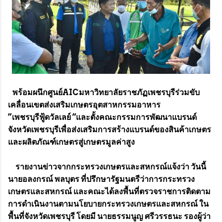
พร้อมผนึกศูนย์AICมหาวิทยาลัยราชภัฏเพชรบุรีร่วมขับ
เคลื่อนเขตส่งเสริมเกษตรอุตสาหกรรมอาหาร
”เพชรบุรีฟู้ดวัลเลย์ “และตั้งคณะกรรมการพัฒนาแบรนด์
จังหวัดเพชรบุรีเพื่อส่งเสริมการสร้างแบรนด์ของสินค้าเกษตร
และผลิตภัณฑ์เกษตรสู่เกษตรมูลค่าสูง
รายงานข่าวจากกระทรวงเกษตรและสหกรณ์แจ้งว่า วันนี้
นายอลงกรณ์ พลบุตร ที่ปรึกษารัฐมนตรีว่าการกระทรวง
เกษตรและสหกรณ์ และคณะได้ลงพื้นที่ตรวจราชการติดตาม
การดำเนินงานตามนโยบายกระทรวงเกษตรและสหกรณ์ ใน
พื้นที่จังหวัดเพชรบุรี โดยมี นายธรรมนูญ ศรีวรรธนะ รองผู้ว่า