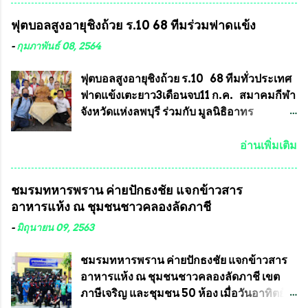
ใหม่ที่จะนำเข้ารายการประกวดต้องมี
การเลือกตั้งมีประชาชนร้องเรียนการกระ
ฟุตบอลสูงอายุชิงถ้วย ร.10 68 ทีมร่วมฟาดแข้ง
คุณสมบัติชัดเจนดังนี้ 1.)พระทุกองค์จะต้อง
ทำความผิดกฎหมายการเลือกตั้ง นายณัฏฐ์ ธีร
ตอกโค๊ตและรันหมายเลข (พร้อมทั้งมีการทำ
ณัฐสุภานนท์ เปิดเผยว่า “ยกตัวอย่างในเขต
-
กุมภาพันธ์ 08, 2564
ลายบล๊อก โค๊ด หมายเลข) 2.)ต้องมีการ
พื้นที่เทศบาลนครเชียงใหม่ คณะกรรมการ
ประกาศจำนวนการจัดสร้างให้ชัดเจน ว่าสร้าง
การเลือกตั้งต้องแสวงหาข้อเท็จจริงและดำเนิน
ฟุตบอลสูงอายุชิงถ้วย ร.10 68 ทีมทั่วประเทศ
จำนวนเท่าไหร่ (เพื่อป้องกันการปั๊มเสริมใน
การจัดให้มีการเลือกตั้งใหม่ เพราะมีการร้อง
ฟาดแข้งเตะยาว3เดือนจบ11 ก.ค. สมาคมกีฬา
ภายหลัง) 3.)มีวัตถุประสงค์ที...
เรียนการกระทำความผิดกฎหมายการเลือกตั้ง
จังหวัดแห่งลพบุรี ร่วมกับ มูลนิธิอาทร
เข้ามาเป็นจำนวนมาก โดยจะเข้าหารือกับ
ประชานาถ และ ใจฟ้า อะคาเดมี่ จัดการ
เลขาธิการคณะกรรมการการเลือกตั้ง เพื่อให้
แข่งขันฟุตบอลสูงอายุชิงแชมป์ประเทศไทย ชิง
อ่านเพิ่มเติม
ตั้งคณะกรรมการแสวงหาข้อเท็จจริง เร่งให้มี
ถ้วยพระราชทาน รัชกาลที่ 10 กำหนดแข่งขัน
คำวินิจฉัยออกมา โดยเชื่อว่าคณะกรรมการ
ในเดือน เมษายน ถึงเดือน กรกฏาคม2564
ชมรมทหารพราน ค่ายปักธงชัย แจกข้าวสาร
การเลือกตั้งจะดำเนินการจัดให้มีการเลือกตั้ง
อดีตนักเตะทีมชาติอนุญาตให้ลงแข่งขันได้ ทีม
อาหารแห้ง ณ​ ชุมชนชาวคลองลัดภาชี
ใหม่อีกครั้ง ประธานมูลนิธิธรรมาภิบาลและ
แชมป์ได้รับ 150,000 บาท พร้อมได้สิทธิ์ไป
ต่อต้านทุจริต กล่าวต่ออีกว่า “นครเชียงใหม่
ทัวร์ต่างประเทศอีกด้วย ที่ห้องประชุม โรงทาน
-
มิถุนายน 09, 2563
เป็นเขตพื้นที่เศรษฐกิจอันสำคัญของภาคเหนือ
ครัวการบินกรุงเทพ วัดพระบาทน้ำพุ จังหวัด
ต้องส่งเสริมให้ผู้นำในระดับต่างๆมีหลักธร
ลพบุรี ท่านเจ้าคุณ พระราชวิสุทธิ ประชานาถ
ชมรมทหารพราน ค่ายปักธงชัย แจกข้าวสาร
รมาภิบาลในการบริหารราชการแผ่นดิน คณะ
(หลวงพ่อ อลงกต ) ในฐานะประธานมูลนิธิ
อาหารแห้ง ณ​ ชุมชนชาวคลองลัดภาชี เขต
กรรมการการเลือกตั้งถือเป็นองค์กรอิสระตาม
ประชานาถ และ ประธานอำนวยการจัดการ
ภาษีเจริญ และชุมชน 50 ห้อง เมื่อวันอาทิตย์ที่