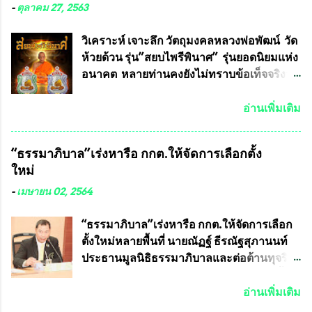
มหาวิทยาลัยเกษตรศาสตร์ และทีมงานนักวิจัย
-
ตุลาคม 27, 2563
ที่ร่วมกันคิดค้น หน้ากากป้องกันสารพิษทาง
ทหาร ( หน้ากากหนุมาน ) ซึ่งทีมงานนักวิจัย
วิเคราะห์ เจาะลึก วัตถุมงคลหลวงพ่อพัฒน์ วัด
ของอาจารย์อ๊อด เล็งเห็นว่า หน้ากากป้องกัน
ห้วยด้วน รุ่น”สยบไพรีพินาศ” รุ่นยอดนิยมแห่ง
สารพิษทางทหาร ถ้าสามารถผลิตได้ใน
อนาคต หลายท่านคงยังไม่ทราบข้อเท็จจริงว่า
ประเทศไทย จะทำให้เรามีหน้ากากป้องกันสาร
พระเครื่องของเกจิอาจารย์ที่ทางสมาคมผู้นิยม
พิษทางทหารไม่ต้องนำเข้า ไม่ต้องเปลืองงบ
พระเครื่องพระบูชาไทย บรรจุให้มีในรายการ
อ่านเพิ่มเติม
ประมาณหลายร้อยล้านบาทต่อปี และยังใช้
ประกวด”แบบถาวร” ล่าสุดก็คือพระเครื่อง
ประโยชน์อื่นอีกมากมาย อันจะเป็นประโยชน์
หลวงพ่อคูณ และพระเครื่องหลวงปู่หมุน แต่
“ธรรมาภิบาล”เร่งหารือ กกต.ให้จัดการเลือกตั้ง
กับประเทศชาติอย่างยิ่ง ผมจะดีใจและภูมิใจ
พระเครื่องหลวงพ่อคูณ มีเพียงบางรุ่นเท่านั้นที่
ใหม่
มากหากหน้ากากป้องกันสารพิษทางทหารนี้
อยู่ในรายการประกวด เนื่องจากพระเครื่อง
ได้รับการผลิตในประเทศลดการนำเข้าโดยเด็ด
หลวงพ่อคูณ มีการจัดสร้างไว้มากมายหลาย
-
เมษายน 02, 2564
ขาด และสามารถผลิตจำหน่ายส่งออกต่าง
ร้อยรุ่น ... แต่ถ้าในอนาคต หากทางสมาคมฯ มี
ประเทศได้ โดยทีมทนายความและทีม
การบรรจุพระเครื่องหลวงพ่อพัฒน์ ให้มีการ
“ธรรมาภิบาล”เร่งหารือ กกต.ให้จัดการเลือก
งา...
ประกวดแบบถาวรบ้าง ก็คงจะมีการคัดเลือก
ตั้งใหม่หลายพื้นที่ นายณัฏฐ์ ธีรณัฐสุภานนท์
เพียงบางรุ่นเช่นกัน เนื่องจากพระเครื่องหลวง
ประธานมูลนิธิธรรมาภิบาลและต่อต้านทุจริต
พ่อพัฒน์ ก็มีการจัดสร้างไว้หลายร้อยรุ่นเช่น
ได้รับเรื่องร้องเรียนภายหลังจากการเลือกตั้ง
เดียวกับพระเครื่องหลวงพ่อคูณ ซึ่งท่านนายก
สมาชิกสภาเทศบาลทั่วประเทศเมื่อวันที่ 28
อ่านเพิ่มเติม
สมาคมฯ ท่านได้เคยประกาศย้ำทุกครั้งว่า พระ
มีนาคม 2564 ที่ผ่านมาพบว่าหลายพื้นที่เขต