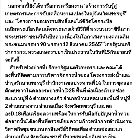
นอกจากนี้ยังได้หารือการเตรียมงาน "สร้างการรับรู้สู่
เกษตรกรและการขับเคลื่อนงานแปลงใหญ่จังหวัดเพชรบุรี"
และ "โครงการมอบกรรมสิทธิ์และไถ่ชีวิตโคกระบือ
เฉลิมพระเกียรติสมเด็จพระนางเจ้าสิริกิติ์ พระบรมราชินีนาถ
พระบรมราชชนนีพันปีหลวง เนื่องในโอกาสมหามงคลเฉลิม
พระชนมพรรษา 90 พรรษา 12 สิงหาคม 2565" โดยรัฐมนตรี
ว่าการกระทรวงเกษตรฯ.มาเป็นประธานในวันที่15กันยายนที่
จะถึงนี้
สำหรับช่วงบ่ายที่ปรึกษารัฐมนตรีเกษตรฯ.และคณะได้
ลงพื้นที่ติดตามการบริหารจัดการน้ำของ โครงการส่งน้ำและ
บำรุงรักษาเพชรบุรี สำนักงานชลประทานที่ 14 ในการขุดลอก
ผักตบชวาในคลองระบายน้ำ D25 พื้นที่ ต่อเนื่องตำบลช่อง
สะแก หมู่ที่ 6 ตำบลบางแก้ว อำเภอบ้านแหลม และพื้นที่ หมู่ที่
2 ตำบลบางจาน อำเภอเมือง จังหวัดเพชรบุรี และตล
องD.18เพื่อเตรียมความพร้อมในการรับมือกับปัญหาน้ำท่วม
ต่อจากนั้นได้ลงพื้นที่ตรวจเยี่ยมความก้าวหน้าการดำเนินงาน
วิสาหกิจชุมชนเกษตรอินทรีย์วิถีพอเพียง ตำบลช่องสะแก
อำเภอเมือง จังหวัดเพชรบุรี มีนายสุพจน์ กลิ่มพ่วง เป็น