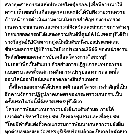
สภาอุตสาหกรรมแห่งประเทศไทย(กรกอ.)เพื่อพิจารณาให้
ความเห็นชอบในเดือนตุลาคม และยังได้รับฟังรายงานความ
ก้าวหน้าการดำเนินงานตามนโยบายสำคัญของกระทรวง
เกษตรฯ.จากเกษตรและสหกรณ์จังหวัดและส่วนราชการต่างๆ
โดยนายอลงกรณ์ได้แสดงความยินดีที่ศูนย์AICเพชรบุรีได้รับ
รางวัลศูนย์AICสมรรถสูงเป็นอันดับหนึ่งของประเทศและ
ชื่นชมผลการปฏิบัติงานในปีงบประมาณ2565 ของหน่วยงาน
ในสังกัดตลอดจนการขับเคลื่อนโครงการ”เพชรบุรี
โมเดล”เพื่อเป็นต้นแบบตัวอย่างการปฏิรูปภาคเกษตรกรรม
แบบครบวงจรตั้งแต่การผลิตการแปรรูปและการตลาดทั้ง
ออนไลน์ออฟไลน์และตลาดกลางสินค้าเกษตร
ทั้งนี้นายอลงกรณ์ได้ประกาศคิกออฟ โครงการสำคัญที่เป็น
อีกคานงัดการปฏิรูปภาคเกษตรของกระทรวงเกษตรฯ.เป็น
ครั้งแรกในวันนี้ที่จังหวัดเพชรบุรีได้แก่
โครงการพัฒนาเกษตรกรรมยั่งยืนระดับตำบล ภายใต้
แนวคิด”บริหารโดยชุมชน เป็นของชุมชน และเพื่อชุมชน
“โดยมีคำสั่งแต่งตั้งคณะกรรมการพัฒนาเกษตรกรรมยั่งยืน
ทุกตำบลของจังหวัดเพชรบุรีเรียบร้อยแล้วจะเป็นกลไกพัฒนา