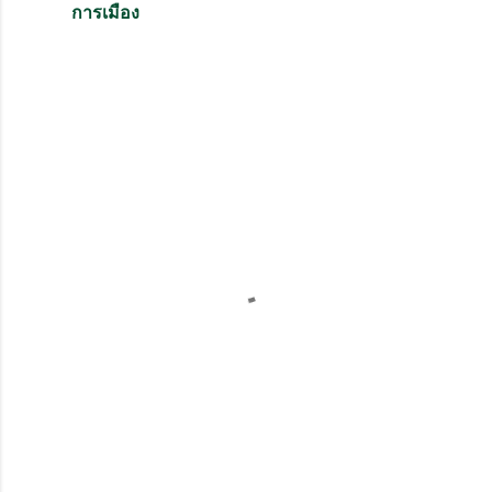
การเมือง
ค
ว
า
ม
คิ
ด
เ
ห็
น