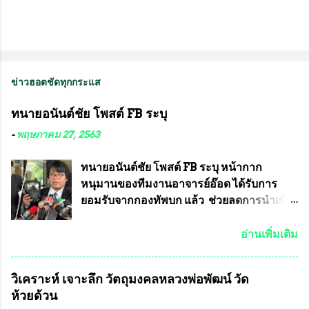
ข่าวฮอตชัดทุกกระแส
ทนายอนันต์ชัย โพสต์ FB ระบุ
-
พฤษภาคม 27, 2563
ทนายอนันต์ชัย โพสต์ FB ระบุ หน้ากาก
หนุมานของทีมงานอาจารย์อ๊อด ได้รับการ
ยอมรับจากกองทัพบก แล้ว ช่วยลดการนำเข้า
ได้ปีละ 600 ล้านบาท นายอนันต์ชัย ไชย
เดช ทนายความชื่อดัง ได้โพสต์ข้อความใน
อ่านเพิ่มเติม
Facebook ส่วนตัว ชี้แจงถึงความคืบหน้าคดี
ที่ได้ร่วมต่อสู้ กับรศ.ดร.วีรชัย พุทธวงศ์ หรือ
วิเคราะห์ เจาะลึก วัตถุมงคลหลวงพ่อพัฒน์ วัด
อาจารย์อ๊อด อาจารย์ประจำภาควิชาเคมี
ห้วยด้วน
คณะศิลปศาสตร์และวิทยาศาสตร์