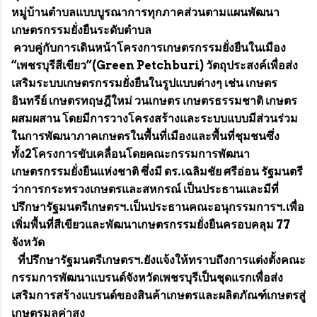
หมู่บ้านตำบลแบบบูรณาการทุกภาคส่วนตามแผนพัฒนา
เกษตรกรรมยั่งยืนระดับตำบล
ควบคู่กับการเดินหน้าโครงการเกษตรกรรมยั่งยืนในเมือง
“เพชรบุรีสีเขียว”(Green Petchburi) วัตถุประสงค์เพื่อส่ง
เสริมระบบเกษตรกรรมยั่งยืนในรูปแบบต่างๆ เช่น เกษตร
อินทรีย์ เกษตรทฤษฎีใหม่ วนเกษตร เกษตรธรรมชาติ เกษตร
ผสมผสาน โดยมีการวางโครงสร้างและระบบแบบมีส่วนร่วม
ในการพัฒนาภาคเกษตรในพื้นที่เมืองและพื้นที่ชุมชนซึ่ง
ทั้ง2โครงการขับเคลื่อนโดยคณะกรรมการพัฒนา
เกษตรกรรมยั่งยืนแห่งชาติ ซึ่งมี ดร.เฉลิมชัย ศรีอ่อน รัฐมนตรี
ว่าการกระทรวงเกษตรและสหกรณ์ เป็นประธานและมีที่
ปรึกษารัฐมนตรีเกษตรฯ.เป็นประธานคณะอนุกรรมการฯ.เพื่อ
เพิ่มพื้นที่สีเขียวและพัฒนาเกษตรกรรมยั่งยืนครอบคลุม 77
จังหวัด
ที่ปรึกษารัฐมนตรีเกษตรฯ.ยังแจ้งให้ทราบถึงการแต่งตั้งคณะ
กรรมการพัฒนาแบรนด์จังหวัดเพชรบุรีเป็นชุดแรกเพื่อส่ง
เสริมการสร้างแบรนด์ของสินค้าเกษตรและผลิตภัณฑ์เกษตรสู่
เกษตรมูลค่าสูง