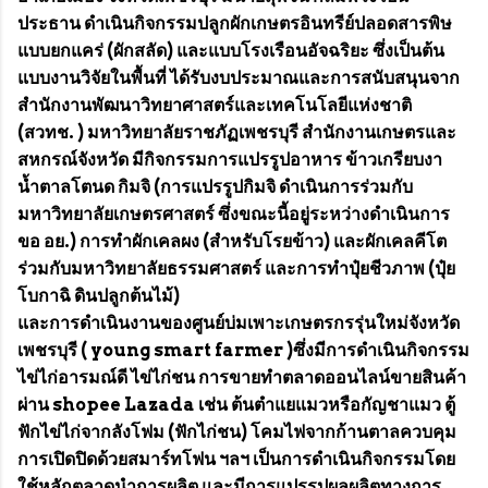
ประธาน ดำเนินกิจกรรมปลูกผักเกษตรอินทรีย์ปลอดสารพิษ
แบบยกแคร่ (ผักสลัด) และแบบโรงเรือนอัจฉริยะ ซึ่งเป็นต้น
แบบงานวิจัยในพื้นที่ ได้รับงบประมาณและการสนับสนุนจาก
สำนักงานพัฒนาวิทยาศาสตร์และเทคโนโลยีแห่งชาติ
(สวทช. ) มหาวิทยาลัยราชภัฏเพชรบุรี สำนักงานเกษตรและ
สหกรณ์จังหวัด มีกิจกรรมการแปรรูปอาหาร ข้าวเกรียบงา
น้ำตาลโตนด กิมจิ (การแปรรูปกิมจิ ดำเนินการร่วมกับ
มหาวิทยาลัยเกษตรศาสตร์ ซึ่งขณะนี้อยู่ระหว่างดำเนินการ
ขอ อย.) การทำผักเคลผง (สำหรับโรยข้าว) และผักเคลคีโต
ร่วมกับมหาวิทยาลัยธรรมศาสตร์ และการทำปุ๋ยชีวภาพ (ปุ๋ย
โบกาฉิ ดินปลูกต้นไม้)
และการดำเนินงานของศูนย์บ่มเพาะเกษตรกรรุ่นใหม่จังหวัด
เพชรบุรี ( young smart farmer )ซึ่งมีการดำเนินกิจกรรม
ไข่ไก่อารมณ์ดี ไข่ไก่ชน การขายทำตลาดออนไลน์ขายสินค้า
ผ่าน shopee Lazada เช่น ต้นตำแยแมวหรือกัญชาแมว ตู้
ฟักไข่ไก่จากลังโฟม (ฟักไก่ชน) โคมไฟจากก้านตาลควบคุม
การเปิดปิดด้วยสมาร์ทโฟน ฯลฯ เป็นการดำเนินกิจกรรมโดย
ใช้หลักตลาดนำการผลิต และมีการแปรรูปผลผลิตทางการ