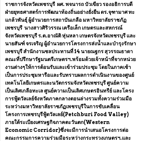
ราชการจังหวัดเพชรบุรี ผศ. พจนารถ บัวเขียว รองอธิการบดี
ฝ่ายยุทธศาสตร์การพัฒนาท้องถิ่นอย่างยั่งยืน ดร.จุฑามาศ ทะ
แกล้วพันธุ์ ผู้อำนวยการสถาบันเกลือ มหาวิทยาลัยราชภัฏ
เพชรบุรี นางสาวศิริวรรณ เครือเล็ก เกษตรและสหกรณ์
จังหวัดเพชรบุรี ร.ต.อาณัติ หุ่นหลา เกษตรจังหวัดเพชรบุรี และ
นายสันฑ์ จรเจริญ ผู้อำนวยการโครงการส่งน้ำและบำรุงรักษา
เพชรบุรี สำนักงานชลประทานที่ 14 นายณฐกร สุวรรณธาดา
คณะที่ปรึกษารัฐมนตรีเกษตรฯ.พร้อมด้วยเจ้าหน้าที่จากหน่วย
งานต่างๆให้การต้อนรับและเข้าร่วมประชุม โดยในภาคเช้า
เป็นการประชุมหารือและรับทราบผลการดำเนินงานของศูนย์
เทคโนโลยีเกษตรและนวัตกรรมจังหวัดเพชรบุรี ศูนย์ความ
เป็นเลิศเกลือทะเล ศูนย์ความเป็นเลิศเกษตรอินทรีย์ และโครง
การฟู้ดวัลเลย์จังหวัดภาคกลางตอนล่างรวมทั้งความร่วมมือ
ระหว่างมหาวิทยาลัยราชภัฏเพชรบุรีในการขับเคลื่อน
โครงการเพชรบุรีฟู้ดวัลเลย์(Petchburi Food Valley)
ภายใต้ระเบียงเศรษฐกิจภาคตะวันตก(Western
Economic Corridor)ซึ่งจะมีการนำเสนอโครงการต่อ
คณะกรรมการความร่วมมือระหว่างกระทรวงเกษตรฯ.และ