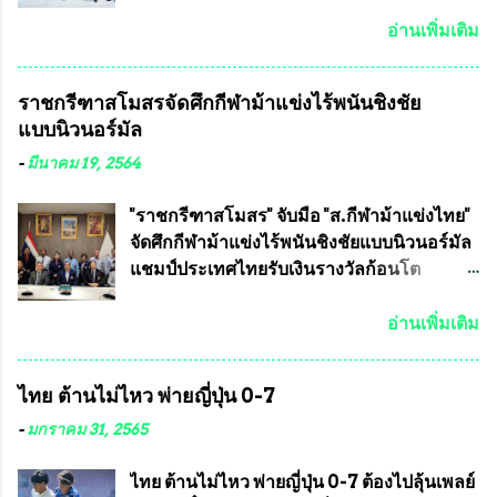
รัฐธรรมนูญที่ต้องใ...
แข่งขันฟุตบอลสูงอายุชิงแชมป์ประเทศไทย ชิง
7 มิถุนายน 2563 ชมรมทหารพราน ค่าย
ถ้วยพระราชทาน สมเด็จพระเจ้าอยู่หัว มหา
ปักธงชัย กรุงเทพมหานครโดย พันเอกสมศักดิ์
อ่านเพิ่มเติม
วชิราลงกรณ บดินทรเทพยวรางกูร (รัชกาลที่
เจริญชีพชัยประธานและ ที่ปรึกษากิตติมศักดิ์
10 ) พร้อมด้วย ดร.สุจินต์ สว่างศรี รองประธาน
ชมรมทหารพราน ค่ายปักธงชัย
ราชกรีฑาสโมสรจัดศึกกีฬาม้าแข่งไร้พนันชิงชัย
อำนวยการจัดการแข่งขัน และ นายวีรยุทธ
กรุงเทพมหานคร ได้เป็นประธาน แจก
แบบนิวนอร์มัล
สวัสดี ประธานคณะกรรมการจัดการแข่งขัน
ข้าวสาร อาหารแห้ง ให้กับพี่น้องชุมชนชาว
และคณะทำงาน ได้ร่วมกันประชุมหารือ
คลองลัดภาชี เขตภาษีเจริญ และชุมชน 50
-
มีนาคม 19, 2564
เตรียมความพร้อมจัดการแข่งขันฟุตบอลสูง
ห้อง โดยมี อส.ทพ จำนวน43นาย เสธอิฐและ
อายุ ชิงแชมป์ประเทศไทย ครั้งที่ 1 ประจำปี
ทีมงาน ต้องขออภัย ที่ไม่ได้เอ่ยชื่อเต็มสังกัด
"ราชกรีฑาสโมสร" จับมือ "ส.กีฬาม้าแข่งไทย"
2564 กำหนดแข่งขันระหว่างวันที่ 24
เพราะท่านขอสงวนเอาไว้ พันอากาศเอก ทอง
จัดศึกกีฬาม้าแข่งไร้พนันชิงชัยแบบนิวนอร์มัล
เมษายน จนถึงว...
อินทร์ พรหมสุวรรณ ท่านรองกัมปนาท ผู้ร่วม
แชมป์ประเทศไทยรับเงินรางวัลก้อนโต
ประสานงาน ไม่สามารถเข้าร่วมกิจกรรมใน
แน่นอน เมื่อวันที่ 19 มี.ค.ที่ผ่านมา "เสธ.น้อย"
ครั้งนี้ได้ เนื่องจาก ติดธุระเร่งด่วน จึงได้มอบ
พล.อ.วิชญ เทพหัสดิน ณ อยุธยา นายกสมาคม
อ่านเพิ่มเติม
หมายหน้าที่ ให้กับ รองวิเชียร ทรงมณี ดูแล
กีฬาม้าแข่งไทย เป็นประธานการประชุมการ
ความสงบเรียบร้อย นางฉวีวรรณ ตระกูลธรรม
จัดการแข่งขันร่วมกัน ระหว่างสมาคม
ไทย ต้านไม่ไหว พ่ายญี่ปุ่น 0-7
ประธานชุมชน คลองลัดภาชีเขตภาษีเจริญ
ราชกรีฑาสโมสร กับ สมาคมกีฬาม้าแข่งไทย
สท.ทพ. สมนึก ปัทมาลัยที่ปรึกษา และการแจก
ที่ห้องประชุมมูลนิธิโอลิมปิคไทย (บ้าน
-
มกราคม 31, 2565
ข้าวสารอาหารแห้งในคราวครั้งนี้ก็ได้รับ
อัมพวัน) เทเวศร์ โดยมี นายอำนวย รุ่งศุภกฤตา
ความ ร้องขอจากประธานชุมชนคลองลัดภาชี
นนท์ ประธานคณะกรรมการอำนวยการแข่ง
ไทย ต้านไม่ไหว พ่ายญี่ปุ่น 0-7 ต้องไปลุ้นเพลย์