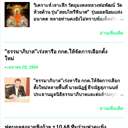
ทหาร ( หน้ากากหนุมาน ) ซึ่งทีมงานนักวิจัย
วิเคราะห์ เจาะลึก วัตถุมงคลหลวงพ่อพัฒน์ วัด
ของอาจารย์อ๊อด เล็งเห็นว่า หน้ากากป้องกัน
ห้วยด้วน รุ่น”สยบไพรีพินาศ” รุ่นยอดนิยมแห่ง
สารพิษทางทหาร ถ้าสามารถผลิตได้ใน
อนาคต หลายท่านคงยังไม่ทราบข้อเท็จจริงว่า
ประเทศไทย จะทำให้เรามีหน้ากากป้องกันสาร
พระเครื่องของเกจิอาจารย์ที่ทางสมาคมผู้นิยม
พิษทางทหารไม่ต้องนำเข้า ไม่ต้องเปลืองงบ
พระเครื่องพระบูชาไทย บรรจุให้มีในรายการ
อ่านเพิ่มเติม
ประมาณหลายร้อยล้านบาทต่อปี และยังใช้
ประกวด”แบบถาวร” ล่าสุดก็คือพระเครื่อง
ประโยชน์อื่นอีกมากมาย อันจะเป็นประโยชน์
หลวงพ่อคูณ และพระเครื่องหลวงปู่หมุน แต่
“ธรรมาภิบาล”เร่งหารือ กกต.ให้จัดการเลือกตั้ง
กับประเทศชาติอย่างยิ่ง ผมจะดีใจและภูมิใจ
พระเครื่องหลวงพ่อคูณ มีเพียงบางรุ่นเท่านั้นที่
ใหม่
มากหากหน้ากากป้องกันสารพิษทางทหารนี้
อยู่ในรายการประกวด เนื่องจากพระเครื่อง
ได้รับการผลิตในประเทศลดการนำเข้าโดยเด็ด
หลวงพ่อคูณ มีการจัดสร้างไว้มากมายหลาย
-
เมษายน 02, 2564
ขาด และสามารถผลิตจำหน่ายส่งออกต่าง
ร้อยรุ่น ... แต่ถ้าในอนาคต หากทางสมาคมฯ มี
ประเทศได้ โดยทีมทนายความและทีม
การบรรจุพระเครื่องหลวงพ่อพัฒน์ ให้มีการ
“ธรรมาภิบาล”เร่งหารือ กกต.ให้จัดการเลือก
งา...
ประกวดแบบถาวรบ้าง ก็คงจะมีการคัดเลือก
ตั้งใหม่หลายพื้นที่ นายณัฏฐ์ ธีรณัฐสุภานนท์
เพียงบางรุ่นเช่นกัน เนื่องจากพระเครื่องหลวง
ประธานมูลนิธิธรรมาภิบาลและต่อต้านทุจริต
พ่อพัฒน์ ก็มีการจัดสร้างไว้หลายร้อยรุ่นเช่น
ได้รับเรื่องร้องเรียนภายหลังจากการเลือกตั้ง
เดียวกับพระเครื่องหลวงพ่อคูณ ซึ่งท่านนายก
สมาชิกสภาเทศบาลทั่วประเทศเมื่อวันที่ 28
อ่านเพิ่มเติม
สมาคมฯ ท่านได้เคยประกาศย้ำทุกครั้งว่า พระ
มีนาคม 2564 ที่ผ่านมาพบว่าหลายพื้นที่เขต
ใหม่ที่จะนำเข้ารายการประกวดต้องมี
การเลือกตั้งมีประชาชนร้องเรียนการกระ
ฟุตบอลสูงอายุชิงถ้วย ร.10 68 ทีมร่วมฟาดแข้ง