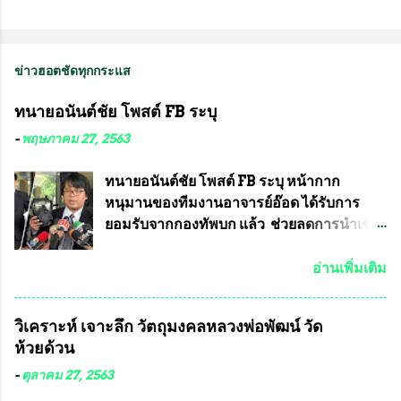
ข่าวฮอตชัดทุกกระแส
ทนายอนันต์ชัย โพสต์ FB ระบุ
-
พฤษภาคม 27, 2563
ทนายอนันต์ชัย โพสต์ FB ระบุ หน้ากาก
หนุมานของทีมงานอาจารย์อ๊อด ได้รับการ
ยอมรับจากกองทัพบก แล้ว ช่วยลดการนำเข้า
ได้ปีละ 600 ล้านบาท นายอนันต์ชัย ไชย
เดช ทนายความชื่อดัง ได้โพสต์ข้อความใน
อ่านเพิ่มเติม
Facebook ส่วนตัว ชี้แจงถึงความคืบหน้าคดี
ที่ได้ร่วมต่อสู้ กับรศ.ดร.วีรชัย พุทธวงศ์ หรือ
วิเคราะห์ เจาะลึก วัตถุมงคลหลวงพ่อพัฒน์ วัด
อาจารย์อ๊อด อาจารย์ประจำภาควิชาเคมี
ห้วยด้วน
คณะศิลปศาสตร์และวิทยาศาสตร์
มหาวิทยาลัยเกษตรศาสตร์ และทีมงานนักวิจัย
-
ตุลาคม 27, 2563
ที่ร่วมกันคิดค้น หน้ากากป้องกันสารพิษทาง