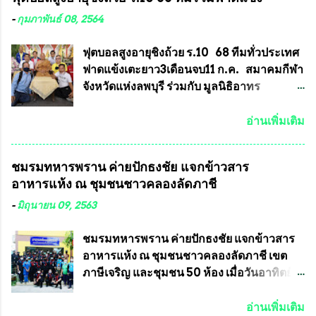
คุณสมบัติชัดเจนดังนี้ 1.)พระทุกองค์จะต้อง
ทำความผิดกฎหมายการเลือกตั้ง นายณัฏฐ์ ธีร
ตอกโค๊ตและรันหมายเลข (พร้อมทั้งมีการทำ
ณัฐสุภานนท์ เปิดเผยว่า “ยกตัวอย่างในเขต
-
กุมภาพันธ์ 08, 2564
ลายบล๊อก โค๊ด หมายเลข) 2.)ต้องมีการ
พื้นที่เทศบาลนครเชียงใหม่ คณะกรรมการ
ประกาศจำนวนการจัดสร้างให้ชัดเจน ว่าสร้าง
การเลือกตั้งต้องแสวงหาข้อเท็จจริงและดำเนิน
ฟุตบอลสูงอายุชิงถ้วย ร.10 68 ทีมทั่วประเทศ
จำนวนเท่าไหร่ (เพื่อป้องกันการปั๊มเสริมใน
การจัดให้มีการเลือกตั้งใหม่ เพราะมีการร้อง
ฟาดแข้งเตะยาว3เดือนจบ11 ก.ค. สมาคมกีฬา
ภายหลัง) 3.)มีวัตถุประสงค์ที...
เรียนการกระทำความผิดกฎหมายการเลือกตั้ง
จังหวัดแห่งลพบุรี ร่วมกับ มูลนิธิอาทร
เข้ามาเป็นจำนวนมาก โดยจะเข้าหารือกับ
ประชานาถ และ ใจฟ้า อะคาเดมี่ จัดการ
เลขาธิการคณะกรรมการการเลือกตั้ง เพื่อให้
แข่งขันฟุตบอลสูงอายุชิงแชมป์ประเทศไทย ชิง
อ่านเพิ่มเติม
ตั้งคณะกรรมการแสวงหาข้อเท็จจริง เร่งให้มี
ถ้วยพระราชทาน รัชกาลที่ 10 กำหนดแข่งขัน
คำวินิจฉัยออกมา โดยเชื่อว่าคณะกรรมการ
ในเดือน เมษายน ถึงเดือน กรกฏาคม2564
ชมรมทหารพราน ค่ายปักธงชัย แจกข้าวสาร
การเลือกตั้งจะดำเนินการจัดให้มีการเลือกตั้ง
อดีตนักเตะทีมชาติอนุญาตให้ลงแข่งขันได้ ทีม
อาหารแห้ง ณ​ ชุมชนชาวคลองลัดภาชี
ใหม่อีกครั้ง ประธานมูลนิธิธรรมาภิบาลและ
แชมป์ได้รับ 150,000 บาท พร้อมได้สิทธิ์ไป
ต่อต้านทุจริต กล่าวต่ออีกว่า “นครเชียงใหม่
ทัวร์ต่างประเทศอีกด้วย ที่ห้องประชุม โรงทาน
-
มิถุนายน 09, 2563
เป็นเขตพื้นที่เศรษฐกิจอันสำคัญของภาคเหนือ
ครัวการบินกรุงเทพ วัดพระบาทน้ำพุ จังหวัด
ต้องส่งเสริมให้ผู้นำในระดับต่างๆมีหลักธร
ลพบุรี ท่านเจ้าคุณ พระราชวิสุทธิ ประชานาถ
ชมรมทหารพราน ค่ายปักธงชัย แจกข้าวสาร
รมาภิบาลในการบริหารราชการแผ่นดิน คณะ
(หลวงพ่อ อลงกต ) ในฐานะประธานมูลนิธิ
อาหารแห้ง ณ​ ชุมชนชาวคลองลัดภาชี เขต
กรรมการการเลือกตั้งถือเป็นองค์กรอิสระตาม
ประชานาถ และ ประธานอำนวยการจัดการ
ภาษีเจริญ และชุมชน 50 ห้อง เมื่อวันอาทิตย์ที่
รัฐธรรมนูญที่ต้องใ...
แข่งขันฟุตบอลสูงอายุชิงแชมป์ประเทศไทย ชิง
7 มิถุนายน 2563 ชมรมทหารพราน ค่าย
ถ้วยพระราชทาน สมเด็จพระเจ้าอยู่หัว มหา
ปักธงชัย กรุงเทพมหานครโดย พันเอกสมศักดิ์
อ่านเพิ่มเติม