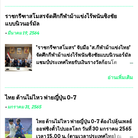
วชิราลงกรณ บดินทรเทพยวรางกูร (รัชกาลที่
เจริญชีพชัยประธานและ ที่ปรึกษากิตติมศักดิ์
10 ) พร้อมด้วย ดร.สุจินต์ สว่างศรี รองประธาน
ชมรมทหารพราน ค่ายปักธงชัย
ราชกรีฑาสโมสรจัดศึกกีฬาม้าแข่งไร้พนันชิงชัย
อำนวยการจัดการแข่งขัน และ นายวีรยุทธ
กรุงเทพมหานคร ได้เป็นประธาน แจก
แบบนิวนอร์มัล
สวัสดี ประธานคณะกรรมการจัดการแข่งขัน
ข้าวสาร อาหารแห้ง ให้กับพี่น้องชุมชนชาว
และคณะทำงาน ได้ร่วมกันประชุมหารือ
คลองลัดภาชี เขตภาษีเจริญ และชุมชน 50
-
มีนาคม 19, 2564
เตรียมความพร้อมจัดการแข่งขันฟุตบอลสูง
ห้อง โดยมี อส.ทพ จำนวน43นาย เสธอิฐและ
อายุ ชิงแชมป์ประเทศไทย ครั้งที่ 1 ประจำปี
ทีมงาน ต้องขออภัย ที่ไม่ได้เอ่ยชื่อเต็มสังกัด
"ราชกรีฑาสโมสร" จับมือ "ส.กีฬาม้าแข่งไทย"
2564 กำหนดแข่งขันระหว่างวันที่ 24
เพราะท่านขอสงวนเอาไว้ พันอากาศเอก ทอง
จัดศึกกีฬาม้าแข่งไร้พนันชิงชัยแบบนิวนอร์มัล
เมษายน จนถึงว...
อินทร์ พรหมสุวรรณ ท่านรองกัมปนาท ผู้ร่วม
แชมป์ประเทศไทยรับเงินรางวัลก้อนโต
ประสานงาน ไม่สามารถเข้าร่วมกิจกรรมใน
แน่นอน เมื่อวันที่ 19 มี.ค.ที่ผ่านมา "เสธ.น้อย"
ครั้งนี้ได้ เนื่องจาก ติดธุระเร่งด่วน จึงได้มอบ
พล.อ.วิชญ เทพหัสดิน ณ อยุธยา นายกสมาคม
อ่านเพิ่มเติม
หมายหน้าที่ ให้กับ รองวิเชียร ทรงมณี ดูแล
กีฬาม้าแข่งไทย เป็นประธานการประชุมการ
ความสงบเรียบร้อย นางฉวีวรรณ ตระกูลธรรม
จัดการแข่งขันร่วมกัน ระหว่างสมาคม
ไทย ต้านไม่ไหว พ่ายญี่ปุ่น 0-7
ประธานชุมชน คลองลัดภาชีเขตภาษีเจริญ
ราชกรีฑาสโมสร กับ สมาคมกีฬาม้าแข่งไทย
สท.ทพ. สมนึก ปัทมาลัยที่ปรึกษา และการแจก
ที่ห้องประชุมมูลนิธิโอลิมปิคไทย (บ้าน
-
มกราคม 31, 2565
ข้าวสารอาหารแห้งในคราวครั้งนี้ก็ได้รับ
อัมพวัน) เทเวศร์ โดยมี นายอำนวย รุ่งศุภกฤตา
ความ ร้องขอจากประธานชุมชนคลองลัดภาชี
นนท์ ประธานคณะกรรมการอำนวยการแข่ง
ไทย ต้านไม่ไหว พ่ายญี่ปุ่น 0-7 ต้องไปลุ้นเพลย์
เขตภาษีเจริญ !!พี่น้องชุมชนได้รับความเดือด
ม้า พร้อมด้วย นายเต็มสุข สุวรรณศร
ออฟชิงตั๋วไปบอลโลก วันที่ 30 มกราคม 2565
ร้อนจากพิษโรค covid-19 ทำให้การอยู่การ
กรรมการอำนวยการแข่งม้า และรักษาการผู้
เวลา 15.00 น. (ตามเวลาประเทศไทย) ณ