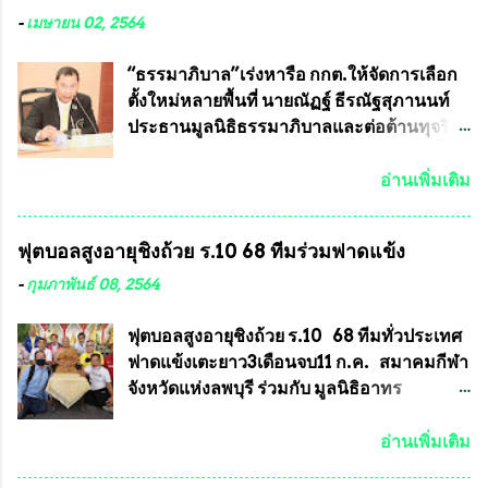
ได้รับการผลิตในประเทศลดการนำเข้าโดยเด็ด
หลวงพ่อคูณ มีการจัดสร้างไว้มากมายหลาย
-
เมษายน 02, 2564
ขาด และสามารถผลิตจำหน่ายส่งออกต่าง
ร้อยรุ่น ... แต่ถ้าในอนาคต หากทางสมาคมฯ มี
ประเทศได้ โดยทีมทนายความและทีม
การบรรจุพระเครื่องหลวงพ่อพัฒน์ ให้มีการ
“ธรรมาภิบาล”เร่งหารือ กกต.ให้จัดการเลือก
งา...
ประกวดแบบถาวรบ้าง ก็คงจะมีการคัดเลือก
ตั้งใหม่หลายพื้นที่ นายณัฏฐ์ ธีรณัฐสุภานนท์
เพียงบางรุ่นเช่นกัน เนื่องจากพระเครื่องหลวง
ประธานมูลนิธิธรรมาภิบาลและต่อต้านทุจริต
พ่อพัฒน์ ก็มีการจัดสร้างไว้หลายร้อยรุ่นเช่น
ได้รับเรื่องร้องเรียนภายหลังจากการเลือกตั้ง
เดียวกับพระเครื่องหลวงพ่อคูณ ซึ่งท่านนายก
สมาชิกสภาเทศบาลทั่วประเทศเมื่อวันที่ 28
อ่านเพิ่มเติม
สมาคมฯ ท่านได้เคยประกาศย้ำทุกครั้งว่า พระ
มีนาคม 2564 ที่ผ่านมาพบว่าหลายพื้นที่เขต
ใหม่ที่จะนำเข้ารายการประกวดต้องมี
การเลือกตั้งมีประชาชนร้องเรียนการกระ
ฟุตบอลสูงอายุชิงถ้วย ร.10 68 ทีมร่วมฟาดแข้ง
คุณสมบัติชัดเจนดังนี้ 1.)พระทุกองค์จะต้อง
ทำความผิดกฎหมายการเลือกตั้ง นายณัฏฐ์ ธีร
ตอกโค๊ตและรันหมายเลข (พร้อมทั้งมีการทำ
ณัฐสุภานนท์ เปิดเผยว่า “ยกตัวอย่างในเขต
-
กุมภาพันธ์ 08, 2564
ลายบล๊อก โค๊ด หมายเลข) 2.)ต้องมีการ
พื้นที่เทศบาลนครเชียงใหม่ คณะกรรมการ
ประกาศจำนวนการจัดสร้างให้ชัดเจน ว่าสร้าง
การเลือกตั้งต้องแสวงหาข้อเท็จจริงและดำเนิน
ฟุตบอลสูงอายุชิงถ้วย ร.10 68 ทีมทั่วประเทศ
จำนวนเท่าไหร่ (เพื่อป้องกันการปั๊มเสริมใน
การจัดให้มีการเลือกตั้งใหม่ เพราะมีการร้อง
ฟาดแข้งเตะยาว3เดือนจบ11 ก.ค. สมาคมกีฬา
ภายหลัง) 3.)มีวัตถุประสงค์ที...
เรียนการกระทำความผิดกฎหมายการเลือกตั้ง
จังหวัดแห่งลพบุรี ร่วมกับ มูลนิธิอาทร
เข้ามาเป็นจำนวนมาก โดยจะเข้าหารือกับ
ประชานาถ และ ใจฟ้า อะคาเดมี่ จัดการ
เลขาธิการคณะกรรมการการเลือกตั้ง เพื่อให้
แข่งขันฟุตบอลสูงอายุชิงแชมป์ประเทศไทย ชิง
อ่านเพิ่มเติม
ตั้งคณะกรรมการแสวงหาข้อเท็จจริง เร่งให้มี
ถ้วยพระราชทาน รัชกาลที่ 10 กำหนดแข่งขัน