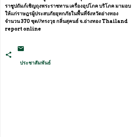
ราชูปถัมภ์เชิญถุงพระราชทาน เครื่องอุปโภค บริโภค มามอบ
ให้แก่ราษฎรผู้ประสบภัยอุทกภัยในพื้นที่จังหวัดอ่างทอง
จำนวน 370 ชุด//ทรงวุธ กลิ่นสุคนธ์ จ.อ่างทอง Thailand
report online
ประชาสัมพันธ์
ค
ว
า
ม
คิ
ด
เ