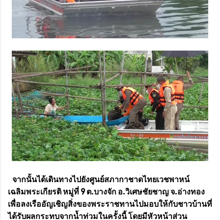
จากนั้นได้เดินทางไปยังศูนย์สภากาชาดไทยเวชพาหน์
เฉลิมพระเกียรติ หมู่ที่ 9 ต.บางจัก อ.วิเศษชัยชาญ จ.อ่างทอง
เพื่อลงเรืออัญเชิญสิ่งของพระราชทานไปมอบให้กับชาวบ้านที่
ได้รับผลกระทบจากน้ำท่วมในครั้งนี้ โดยมีหัวหน้าส่วน