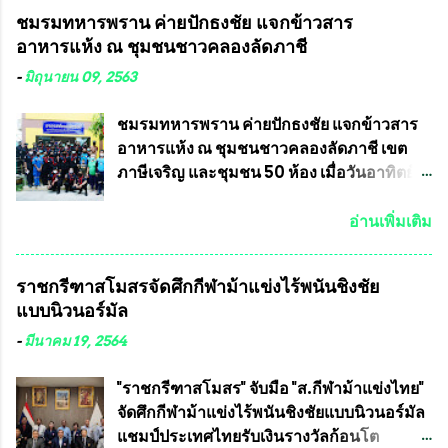
คำวินิจฉัยออกมา โดยเชื่อว่าคณะกรรมการ
ในเดือน เมษายน ถึงเดือน กรกฏาคม2564
ชมรมทหารพราน ค่ายปักธงชัย แจกข้าวสาร
การเลือกตั้งจะดำเนินการจัดให้มีการเลือกตั้ง
อดีตนักเตะทีมชาติอนุญาตให้ลงแข่งขันได้ ทีม
อาหารแห้ง ณ​ ชุมชนชาวคลองลัดภาชี
ใหม่อีกครั้ง ประธานมูลนิธิธรรมาภิบาลและ
แชมป์ได้รับ 150,000 บาท พร้อมได้สิทธิ์ไป
ต่อต้านทุจริต กล่าวต่ออีกว่า “นครเชียงใหม่
ทัวร์ต่างประเทศอีกด้วย ที่ห้องประชุม โรงทาน
-
มิถุนายน 09, 2563
เป็นเขตพื้นที่เศรษฐกิจอันสำคัญของภาคเหนือ
ครัวการบินกรุงเทพ วัดพระบาทน้ำพุ จังหวัด
ต้องส่งเสริมให้ผู้นำในระดับต่างๆมีหลักธร
ลพบุรี ท่านเจ้าคุณ พระราชวิสุทธิ ประชานาถ
ชมรมทหารพราน ค่ายปักธงชัย แจกข้าวสาร
รมาภิบาลในการบริหารราชการแผ่นดิน คณะ
(หลวงพ่อ อลงกต ) ในฐานะประธานมูลนิธิ
อาหารแห้ง ณ​ ชุมชนชาวคลองลัดภาชี เขต
กรรมการการเลือกตั้งถือเป็นองค์กรอิสระตาม
ประชานาถ และ ประธานอำนวยการจัดการ
ภาษีเจริญ และชุมชน 50 ห้อง เมื่อวันอาทิตย์ที่
รัฐธรรมนูญที่ต้องใ...
แข่งขันฟุตบอลสูงอายุชิงแชมป์ประเทศไทย ชิง
7 มิถุนายน 2563 ชมรมทหารพราน ค่าย
ถ้วยพระราชทาน สมเด็จพระเจ้าอยู่หัว มหา
ปักธงชัย กรุงเทพมหานครโดย พันเอกสมศักดิ์
อ่านเพิ่มเติม
วชิราลงกรณ บดินทรเทพยวรางกูร (รัชกาลที่
เจริญชีพชัยประธานและ ที่ปรึกษากิตติมศักดิ์
10 ) พร้อมด้วย ดร.สุจินต์ สว่างศรี รองประธาน
ชมรมทหารพราน ค่ายปักธงชัย
ราชกรีฑาสโมสรจัดศึกกีฬาม้าแข่งไร้พนันชิงชัย
อำนวยการจัดการแข่งขัน และ นายวีรยุทธ
กรุงเทพมหานคร ได้เป็นประธาน แจก
แบบนิวนอร์มัล
สวัสดี ประธานคณะกรรมการจัดการแข่งขัน
ข้าวสาร อาหารแห้ง ให้กับพี่น้องชุมชนชาว
และคณะทำงาน ได้ร่วมกันประชุมหารือ
คลองลัดภาชี เขตภาษีเจริญ และชุมชน 50
-
มีนาคม 19, 2564
เตรียมความพร้อมจัดการแข่งขันฟุตบอลสูง
ห้อง โดยมี อส.ทพ จำนวน43นาย เสธอิฐและ
อายุ ชิงแชมป์ประเทศไทย ครั้งที่ 1 ประจำปี
ทีมงาน ต้องขออภัย ที่ไม่ได้เอ่ยชื่อเต็มสังกัด
"ราชกรีฑาสโมสร" จับมือ "ส.กีฬาม้าแข่งไทย"
2564 กำหนดแข่งขันระหว่างวันที่ 24
เพราะท่านขอสงวนเอาไว้ พันอากาศเอก ทอง
จัดศึกกีฬาม้าแข่งไร้พนันชิงชัยแบบนิวนอร์มัล
เมษายน จนถึงว...
อินทร์ พรหมสุวรรณ ท่านรองกัมปนาท ผู้ร่วม
แชมป์ประเทศไทยรับเงินรางวัลก้อนโต