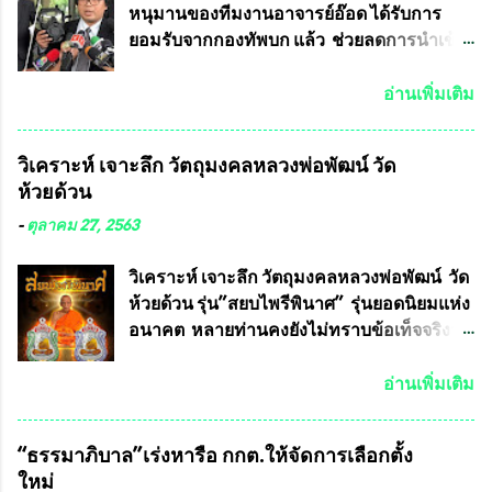
หนุมานของทีมงานอาจารย์อ๊อด ได้รับการ
ยอมรับจากกองทัพบก แล้ว ช่วยลดการนำเข้า
ได้ปีละ 600 ล้านบาท นายอนันต์ชัย ไชย
เดช ทนายความชื่อดัง ได้โพสต์ข้อความใน
อ่านเพิ่มเติม
Facebook ส่วนตัว ชี้แจงถึงความคืบหน้าคดี
ที่ได้ร่วมต่อสู้ กับรศ.ดร.วีรชัย พุทธวงศ์ หรือ
วิเคราะห์ เจาะลึก วัตถุมงคลหลวงพ่อพัฒน์ วัด
อาจารย์อ๊อด อาจารย์ประจำภาควิชาเคมี
ห้วยด้วน
คณะศิลปศาสตร์และวิทยาศาสตร์
มหาวิทยาลัยเกษตรศาสตร์ และทีมงานนักวิจัย
-
ตุลาคม 27, 2563
ที่ร่วมกันคิดค้น หน้ากากป้องกันสารพิษทาง
ทหาร ( หน้ากากหนุมาน ) ซึ่งทีมงานนักวิจัย
วิเคราะห์ เจาะลึก วัตถุมงคลหลวงพ่อพัฒน์ วัด
ของอาจารย์อ๊อด เล็งเห็นว่า หน้ากากป้องกัน
ห้วยด้วน รุ่น”สยบไพรีพินาศ” รุ่นยอดนิยมแห่ง
สารพิษทางทหาร ถ้าสามารถผลิตได้ใน
อนาคต หลายท่านคงยังไม่ทราบข้อเท็จจริงว่า
ประเทศไทย จะทำให้เรามีหน้ากากป้องกันสาร
พระเครื่องของเกจิอาจารย์ที่ทางสมาคมผู้นิยม
พิษทางทหารไม่ต้องนำเข้า ไม่ต้องเปลืองงบ
พระเครื่องพระบูชาไทย บรรจุให้มีในรายการ
อ่านเพิ่มเติม
ประมาณหลายร้อยล้านบาทต่อปี และยังใช้
ประกวด”แบบถาวร” ล่าสุดก็คือพระเครื่อง
ประโยชน์อื่นอีกมากมาย อันจะเป็นประโยชน์
หลวงพ่อคูณ และพระเครื่องหลวงปู่หมุน แต่
“ธรรมาภิบาล”เร่งหารือ กกต.ให้จัดการเลือกตั้ง
กับประเทศชาติอย่างยิ่ง ผมจะดีใจและภูมิใจ
พระเครื่องหลวงพ่อคูณ มีเพียงบางรุ่นเท่านั้นที่
ใหม่
มากหากหน้ากากป้องกันสารพิษทางทหารนี้
อยู่ในรายการประกวด เนื่องจากพระเครื่อง