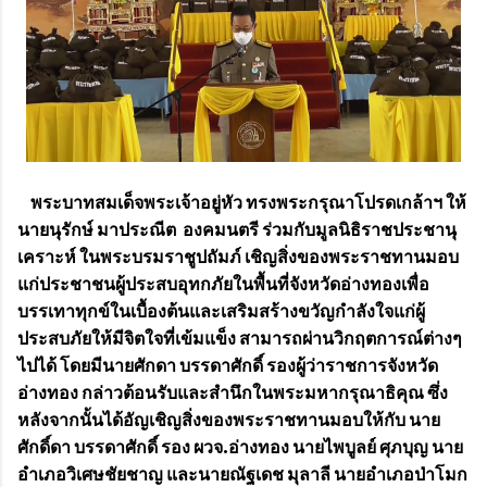
พระบาทสมเด็จพระเจ้าอยู่หัว ทรงพระกรุณาโปรดเกล้าฯ ให้
นายนุรักษ์ มาประณีต องคมนตรี ร่วมกับมูลนิธิราชประชานุ
เคราะห์ ในพระบรมราชูปถัมภ์ เชิญสิ่งของพระราชทานมอบ
แก่ประชาชนผู้ประสบอุทกภัยในพื้นที่จังหวัดอ่างทองเพื่อ
บรรเทาทุกข์ในเบื้องต้นและเสริมสร้างขวัญกำลังใจแก่ผู้
ประสบภัยให้มีจิตใจที่เข้มแข็ง สามารถผ่านวิกฤตการณ์ต่างๆ
ไปได้ โดยมีนายศักดา บรรดาศักดิ์ รองผู้ว่าราชการจังหวัด
อ่างทอง กล่าวต้อนรับและสำนึกในพระมหากรุณาธิคุณ ซึ่ง
หลังจากนั้นได้อัญเชิญสิ่งของพระราชทานมอบให้กับ นาย
ศักดิ์ดา บรรดาศักดิ์ รอง ผวจ.อ่างทอง นายไพบูลย์ ศุภบุญ นาย
อำเภอวิเศษชัยชาญ และนายณัฐเดช มุลาลี นายอำเภอป่าโมก