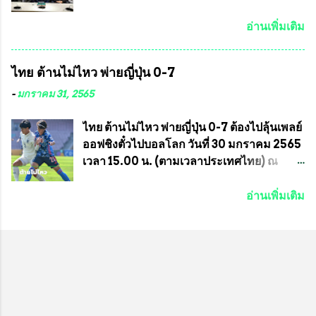
ประสานงาน ไม่สามารถเข้าร่วมกิจกรรมใน
แน่นอน เมื่อวันที่ 19 มี.ค.ที่ผ่านมา "เสธ.น้อย"
ครั้งนี้ได้ เนื่องจาก ติดธุระเร่งด่วน จึงได้มอบ
พล.อ.วิชญ เทพหัสดิน ณ อยุธยา นายกสมาคม
อ่านเพิ่มเติม
หมายหน้าที่ ให้กับ รองวิเชียร ทรงมณี ดูแล
กีฬาม้าแข่งไทย เป็นประธานการประชุมการ
ความสงบเรียบร้อย นางฉวีวรรณ ตระกูลธรรม
จัดการแข่งขันร่วมกัน ระหว่างสมาคม
ไทย ต้านไม่ไหว พ่ายญี่ปุ่น 0-7
ประธานชุมชน คลองลัดภาชีเขตภาษีเจริญ
ราชกรีฑาสโมสร กับ สมาคมกีฬาม้าแข่งไทย
สท.ทพ. สมนึก ปัทมาลัยที่ปรึกษา และการแจก
ที่ห้องประชุมมูลนิธิโอลิมปิคไทย (บ้าน
-
มกราคม 31, 2565
ข้าวสารอาหารแห้งในคราวครั้งนี้ก็ได้รับ
อัมพวัน) เทเวศร์ โดยมี นายอำนวย รุ่งศุภกฤตา
ความ ร้องขอจากประธานชุมชนคลองลัดภาชี
นนท์ ประธานคณะกรรมการอำนวยการแข่ง
ไทย ต้านไม่ไหว พ่ายญี่ปุ่น 0-7 ต้องไปลุ้นเพลย์
เขตภาษีเจริญ !!พี่น้องชุมชนได้รับความเดือด
ม้า พร้อมด้วย นายเต็มสุข สุวรรณศร
ออฟชิงตั๋วไปบอลโลก วันที่ 30 มกราคม 2565
ร้อนจากพิษโรค covid-19 ทำให้การอยู่การ
กรรมการอำนวยการแข่งม้า และรักษาการผู้
เวลา 15.00 น. (ตามเวลาประเทศไทย) ณ
กินได้รับความเ...
จัดการฝ่ายแข่งม้า สมาคมราชกรีฑาสโมสร
สนาม ดีวาน พาทิล สเตเดียม นคร มุมไบ การ
และคณะกรรมการจากทั้งสองฝ่าย เข้าร่วม
แข่งขันฟุตบอลหญิงชิงแชมป์เอเชีย 2022 รอบ
อ่านเพิ่มเติม
ประชุมอย่างพร้อมเพรียง สรุปประเด็นสำคัญ
8 ทีมสุดท้าย ญี่ปุ่น แชมป์กลุ่ม ซี พบกับ ไทย
ของการประชุมดังนี้ ที่ประชุมกำหนดจัดการ
อันดับ 3 จาก กลุ่มบี เกมนี้ ญี่ปุ่นนำทีมมาโดย
แข่งขันกีฬาม้าแข่งชิงแชมป์ประเทศไทย
ซากิ คูมางาอิ กัปตันทีม พร้อมด้วย กองหน้า
ประจำปี 2564 ซึ่งเป็นครั้งแรกของการชิง
อย่าง มานา อิวาบูชิ และ มินา ทานากะ ด้าน
แชมป์ประเทศไทย และเป็นครั้งที่ 2 ของการ
ไทยเกมนี้ ต้องใช้ นัตซึโกะ โทโดโรกิ คุมทีม
แข่งม้ากีฬาที่ไม่เกี่ยวข้องกับการพนัน กำหนด
พร้อมมี สุชาวดี นิลธำรงค์ เป็นกองหน้าคู่กับ
จัดขึ้นในวันที่ 16 พ.ค.นี้ ที่สนามราชกรีฑา
เสาว์ลักษ์ เพ็งงาม ส่วนตรงกลางมี อิรวดี มาค