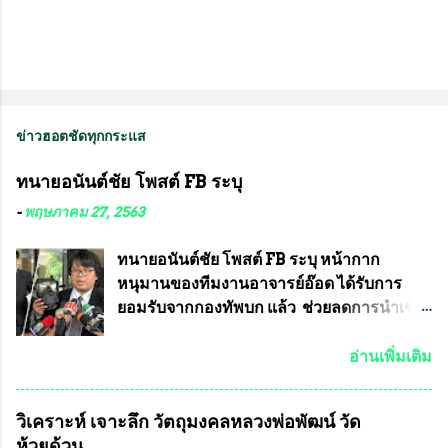
ข่าวฮอตชัดทุกกระแส
ทนายอนันต์ชัย โพสต์ FB ระบุ
-
พฤษภาคม 27, 2563
ทนายอนันต์ชัย โพสต์ FB ระบุ หน้ากาก
หนุมานของทีมงานอาจารย์อ๊อด ได้รับการ
ยอมรับจากกองทัพบก แล้ว ช่วยลดการนำเข้า
ได้ปีละ 600 ล้านบาท นายอนันต์ชัย ไชย
เดช ทนายความชื่อดัง ได้โพสต์ข้อความใน
อ่านเพิ่มเติม
Facebook ส่วนตัว ชี้แจงถึงความคืบหน้าคดี
ที่ได้ร่วมต่อสู้ กับรศ.ดร.วีรชัย พุทธวงศ์ หรือ
วิเคราะห์ เจาะลึก วัตถุมงคลหลวงพ่อพัฒน์ วัด
อาจารย์อ๊อด อาจารย์ประจำภาควิชาเคมี
ห้วยด้วน