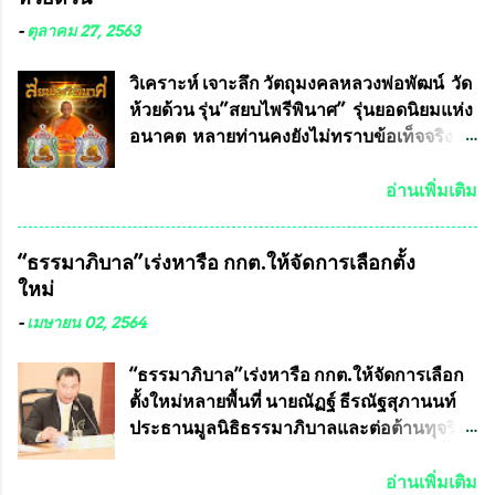
คณะศิลปศาสตร์และวิทยาศาสตร์
มหาวิทยาลัยเกษตรศาสตร์ และทีมงานนักวิจัย
-
ตุลาคม 27, 2563
ที่ร่วมกันคิดค้น หน้ากากป้องกันสารพิษทาง
ทหาร ( หน้ากากหนุมาน ) ซึ่งทีมงานนักวิจัย
วิเคราะห์ เจาะลึก วัตถุมงคลหลวงพ่อพัฒน์ วัด
ของอาจารย์อ๊อด เล็งเห็นว่า หน้ากากป้องกัน
ห้วยด้วน รุ่น”สยบไพรีพินาศ” รุ่นยอดนิยมแห่ง
สารพิษทางทหาร ถ้าสามารถผลิตได้ใน
อนาคต หลายท่านคงยังไม่ทราบข้อเท็จจริงว่า
ประเทศไทย จะทำให้เรามีหน้ากากป้องกันสาร
พระเครื่องของเกจิอาจารย์ที่ทางสมาคมผู้นิยม
พิษทางทหารไม่ต้องนำเข้า ไม่ต้องเปลืองงบ
พระเครื่องพระบูชาไทย บรรจุให้มีในรายการ
อ่านเพิ่มเติม
ประมาณหลายร้อยล้านบาทต่อปี และยังใช้
ประกวด”แบบถาวร” ล่าสุดก็คือพระเครื่อง
ประโยชน์อื่นอีกมากมาย อันจะเป็นประโยชน์
หลวงพ่อคูณ และพระเครื่องหลวงปู่หมุน แต่
“ธรรมาภิบาล”เร่งหารือ กกต.ให้จัดการเลือกตั้ง
กับประเทศชาติอย่างยิ่ง ผมจะดีใจและภูมิใจ
พระเครื่องหลวงพ่อคูณ มีเพียงบางรุ่นเท่านั้นที่
ใหม่
มากหากหน้ากากป้องกันสารพิษทางทหารนี้
อยู่ในรายการประกวด เนื่องจากพระเครื่อง
ได้รับการผลิตในประเทศลดการนำเข้าโดยเด็ด
หลวงพ่อคูณ มีการจัดสร้างไว้มากมายหลาย
-
เมษายน 02, 2564
ขาด และสามารถผลิตจำหน่ายส่งออกต่าง
ร้อยรุ่น ... แต่ถ้าในอนาคต หากทางสมาคมฯ มี
ประเทศได้ โดยทีมทนายความและทีม
การบรรจุพระเครื่องหลวงพ่อพัฒน์ ให้มีการ
“ธรรมาภิบาล”เร่งหารือ กกต.ให้จัดการเลือก
งา...
ประกวดแบบถาวรบ้าง ก็คงจะมีการคัดเลือก
ตั้งใหม่หลายพื้นที่ นายณัฏฐ์ ธีรณัฐสุภานนท์
เพียงบางรุ่นเช่นกัน เนื่องจากพระเครื่องหลวง
ประธานมูลนิธิธรรมาภิบาลและต่อต้านทุจริต
พ่อพัฒน์ ก็มีการจัดสร้างไว้หลายร้อยรุ่นเช่น
ได้รับเรื่องร้องเรียนภายหลังจากการเลือกตั้ง
เดียวกับพระเครื่องหลวงพ่อคูณ ซึ่งท่านนายก
สมาชิกสภาเทศบาลทั่วประเทศเมื่อวันที่ 28
อ่านเพิ่มเติม