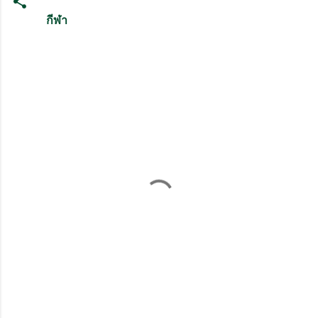
กีฬา
ค
ว
า
ม
คิ
ด
เ
ห็
น