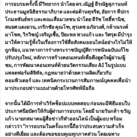
การอบรมครั้งนี้ มีวิทยากร นำโดย ดร.ณัฏฐ์ ธีรณัฐสุภานนท์
ประธานมูลนิธิธรรมาภิบาล และต่อต้านทุจริต, อัยการ ทีปกร
โกมลพันธ์พร และคณะสื่อมวลชน นำโดย ธีรัช โพธิ์พานิช,
สมยศ แดงยวน, เกริกชัย คุณโฑ, สุรเดช อภัยวงศ์, กล้าณรงค์
มาโชค, วิรวิชญ์ เจริญเชื้อ, ปิยะพล พวงแก้ว และ วิศรุต มีบำรุง
มาให้ความรู้ทั้งในเรื่องการใช้สื่อสังคมออนไลน์อย่างไรไม่ให้
ถูกฟ้อง, แนวทางการร่างพระราชบัญญัติการพนันฉบับแก้ไข
ปรับปรุงใหม่, หลักการสร้างคอนเทนท์เพื่อดึงดูดใจผู้อ่าน/ผู้
ชม, การพัฒนาคอนเทนท์ด้วยนวัตกรรมเสียง AI ในรูปแบบ
แพลตฟอร์มดิจิทัล, กฎหมายว่าด้วยความผิดเกี่ยวกับ
คอมพิวเตอร์ และ เทคนิคกระบวนการสัมภาษณ์บุคคลเพื่อนำ
มาประกอบข่าวแบบง่ายด้วยโทรศัพท์มือถือ
จากนั้น ได้มีการทำเวิร์คช็อปแบบทดสอบ ก่อนจะมีพิธีมอบใบ
ประกาศนียบัตรให้กับผู้ผ่านการอบรม โดยมี นายวันกล้า ขวัญ
แก้ว นายกสมาคมผู้สื่อข่าวกีฬาออนไลน์ เป็นผู้มอบ พร้อม
กล่าวว่า “การอบรมในครั้งแรกนี้ถือว่าประสบความสำเร็จ
อย่างดีเยี่ยม และต้องขอขอบคุณทุกภาคส่วน โดยเฉพาะ