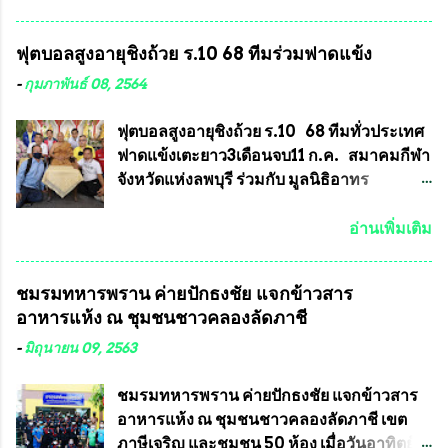
สมาคมฯ ท่านได้เคยประกาศย้ำทุกครั้งว่า พระ
มีนาคม 2564 ที่ผ่านมาพบว่าหลายพื้นที่เขต
ใหม่ที่จะนำเข้ารายการประกวดต้องมี
การเลือกตั้งมีประชาชนร้องเรียนการกระ
ฟุตบอลสูงอายุชิงถ้วย ร.10 68 ทีมร่วมฟาดแข้ง
คุณสมบัติชัดเจนดังนี้ 1.)พระทุกองค์จะต้อง
ทำความผิดกฎหมายการเลือกตั้ง นายณัฏฐ์ ธีร
ตอกโค๊ตและรันหมายเลข (พร้อมทั้งมีการทำ
ณัฐสุภานนท์ เปิดเผยว่า “ยกตัวอย่างในเขต
-
กุมภาพันธ์ 08, 2564
ลายบล๊อก โค๊ด หมายเลข) 2.)ต้องมีการ
พื้นที่เทศบาลนครเชียงใหม่ คณะกรรมการ
ประกาศจำนวนการจัดสร้างให้ชัดเจน ว่าสร้าง
การเลือกตั้งต้องแสวงหาข้อเท็จจริงและดำเนิน
ฟุตบอลสูงอายุชิงถ้วย ร.10 68 ทีมทั่วประเทศ
จำนวนเท่าไหร่ (เพื่อป้องกันการปั๊มเสริมใน
การจัดให้มีการเลือกตั้งใหม่ เพราะมีการร้อง
ฟาดแข้งเตะยาว3เดือนจบ11 ก.ค. สมาคมกีฬา
ภายหลัง) 3.)มีวัตถุประสงค์ที...
เรียนการกระทำความผิดกฎหมายการเลือกตั้ง
จังหวัดแห่งลพบุรี ร่วมกับ มูลนิธิอาทร
เข้ามาเป็นจำนวนมาก โดยจะเข้าหารือกับ
ประชานาถ และ ใจฟ้า อะคาเดมี่ จัดการ
เลขาธิการคณะกรรมการการเลือกตั้ง เพื่อให้
แข่งขันฟุตบอลสูงอายุชิงแชมป์ประเทศไทย ชิง
อ่านเพิ่มเติม
ตั้งคณะกรรมการแสวงหาข้อเท็จจริง เร่งให้มี
ถ้วยพระราชทาน รัชกาลที่ 10 กำหนดแข่งขัน
คำวินิจฉัยออกมา โดยเชื่อว่าคณะกรรมการ
ในเดือน เมษายน ถึงเดือน กรกฏาคม2564
ชมรมทหารพราน ค่ายปักธงชัย แจกข้าวสาร
การเลือกตั้งจะดำเนินการจัดให้มีการเลือกตั้ง
อดีตนักเตะทีมชาติอนุญาตให้ลงแข่งขันได้ ทีม
อาหารแห้ง ณ​ ชุมชนชาวคลองลัดภาชี
ใหม่อีกครั้ง ประธานมูลนิธิธรรมาภิบาลและ
แชมป์ได้รับ 150,000 บาท พร้อมได้สิทธิ์ไป
ต่อต้านทุจริต กล่าวต่ออีกว่า “นครเชียงใหม่
ทัวร์ต่างประเทศอีกด้วย ที่ห้องประชุม โรงทาน
-
มิถุนายน 09, 2563
เป็นเขตพื้นที่เศรษฐกิจอันสำคัญของภาคเหนือ
ครัวการบินกรุงเทพ วัดพระบาทน้ำพุ จังหวัด
ต้องส่งเสริมให้ผู้นำในระดับต่างๆมีหลักธร
ลพบุรี ท่านเจ้าคุณ พระราชวิสุทธิ ประชานาถ
ชมรมทหารพราน ค่ายปักธงชัย แจกข้าวสาร
รมาภิบาลในการบริหารราชการแผ่นดิน คณะ
(หลวงพ่อ อลงกต ) ในฐานะประธานมูลนิธิ
อาหารแห้ง ณ​ ชุมชนชาวคลองลัดภาชี เขต
กรรมการการเลือกตั้งถือเป็นองค์กรอิสระตาม
ประชานาถ และ ประธานอำนวยการจัดการ
ภาษีเจริญ และชุมชน 50 ห้อง เมื่อวันอาทิตย์ที่