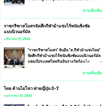
รัฐธรรมนูญที่ต้องใ...
แข่งขันฟุตบอลสูงอายุชิงแชมป์ประเทศไทย ชิง
7 มิถุนายน 2563 ชมรมทหารพราน ค่าย
ถ้วยพระราชทาน สมเด็จพระเจ้าอยู่หัว มหา
ปักธงชัย กรุงเทพมหานครโดย พันเอกสมศักดิ์
อ่านเพิ่มเติม
วชิราลงกรณ บดินทรเทพยวรางกูร (รัชกาลที่
เจริญชีพชัยประธานและ ที่ปรึกษากิตติมศักดิ์
10 ) พร้อมด้วย ดร.สุจินต์ สว่างศรี รองประธาน
ชมรมทหารพราน ค่ายปักธงชัย
ราชกรีฑาสโมสรจัดศึกกีฬาม้าแข่งไร้พนันชิงชัย
อำนวยการจัดการแข่งขัน และ นายวีรยุทธ
กรุงเทพมหานคร ได้เป็นประธาน แจก
แบบนิวนอร์มัล
สวัสดี ประธานคณะกรรมการจัดการแข่งขัน
ข้าวสาร อาหารแห้ง ให้กับพี่น้องชุมชนชาว
และคณะทำงาน ได้ร่วมกันประชุมหารือ
คลองลัดภาชี เขตภาษีเจริญ และชุมชน 50
-
มีนาคม 19, 2564
เตรียมความพร้อมจัดการแข่งขันฟุตบอลสูง
ห้อง โดยมี อส.ทพ จำนวน43นาย เสธอิฐและ
อายุ ชิงแชมป์ประเทศไทย ครั้งที่ 1 ประจำปี
ทีมงาน ต้องขออภัย ที่ไม่ได้เอ่ยชื่อเต็มสังกัด
"ราชกรีฑาสโมสร" จับมือ "ส.กีฬาม้าแข่งไทย"
2564 กำหนดแข่งขันระหว่างวันที่ 24
เพราะท่านขอสงวนเอาไว้ พันอากาศเอก ทอง
จัดศึกกีฬาม้าแข่งไร้พนันชิงชัยแบบนิวนอร์มัล
เมษายน จนถึงว...
อินทร์ พรหมสุวรรณ ท่านรองกัมปนาท ผู้ร่วม
แชมป์ประเทศไทยรับเงินรางวัลก้อนโต
ประสานงาน ไม่สามารถเข้าร่วมกิจกรรมใน
แน่นอน เมื่อวันที่ 19 มี.ค.ที่ผ่านมา "เสธ.น้อย"
ครั้งนี้ได้ เนื่องจาก ติดธุระเร่งด่วน จึงได้มอบ
พล.อ.วิชญ เทพหัสดิน ณ อยุธยา นายกสมาคม
อ่านเพิ่มเติม
หมายหน้าที่ ให้กับ รองวิเชียร ทรงมณี ดูแล
กีฬาม้าแข่งไทย เป็นประธานการประชุมการ
ความสงบเรียบร้อย นางฉวีวรรณ ตระกูลธรรม
จัดการแข่งขันร่วมกัน ระหว่างสมาคม
ไทย ต้านไม่ไหว พ่ายญี่ปุ่น 0-7
ประธานชุมชน คลองลัดภาชีเขตภาษีเจริญ
ราชกรีฑาสโมสร กับ สมาคมกีฬาม้าแข่งไทย
สท.ทพ. สมนึก ปัทมาลัยที่ปรึกษา และการแจก
ที่ห้องประชุมมูลนิธิโอลิมปิคไทย (บ้าน
-
มกราคม 31, 2565
ข้าวสารอาหารแห้งในคราวครั้งนี้ก็ได้รับ
อัมพวัน) เทเวศร์ โดยมี นายอำนวย รุ่งศุภกฤตา