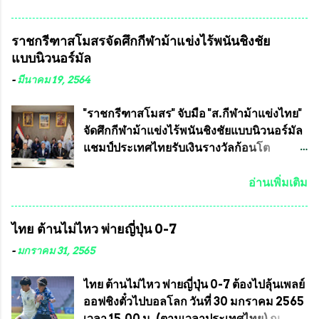
วชิราลงกรณ บดินทรเทพยวรางกูร (รัชกาลที่
เจริญชีพชัยประธานและ ที่ปรึกษากิตติมศักดิ์
10 ) พร้อมด้วย ดร.สุจินต์ สว่างศรี รองประธาน
ชมรมทหารพราน ค่ายปักธงชัย
ราชกรีฑาสโมสรจัดศึกกีฬาม้าแข่งไร้พนันชิงชัย
อำนวยการจัดการแข่งขัน และ นายวีรยุทธ
กรุงเทพมหานคร ได้เป็นประธาน แจก
แบบนิวนอร์มัล
สวัสดี ประธานคณะกรรมการจัดการแข่งขัน
ข้าวสาร อาหารแห้ง ให้กับพี่น้องชุมชนชาว
และคณะทำงาน ได้ร่วมกันประชุมหารือ
คลองลัดภาชี เขตภาษีเจริญ และชุมชน 50
-
มีนาคม 19, 2564
เตรียมความพร้อมจัดการแข่งขันฟุตบอลสูง
ห้อง โดยมี อส.ทพ จำนวน43นาย เสธอิฐและ
อายุ ชิงแชมป์ประเทศไทย ครั้งที่ 1 ประจำปี
ทีมงาน ต้องขออภัย ที่ไม่ได้เอ่ยชื่อเต็มสังกัด
"ราชกรีฑาสโมสร" จับมือ "ส.กีฬาม้าแข่งไทย"
2564 กำหนดแข่งขันระหว่างวันที่ 24
เพราะท่านขอสงวนเอาไว้ พันอากาศเอก ทอง
จัดศึกกีฬาม้าแข่งไร้พนันชิงชัยแบบนิวนอร์มัล
เมษายน จนถึงว...
อินทร์ พรหมสุวรรณ ท่านรองกัมปนาท ผู้ร่วม
แชมป์ประเทศไทยรับเงินรางวัลก้อนโต
ประสานงาน ไม่สามารถเข้าร่วมกิจกรรมใน
แน่นอน เมื่อวันที่ 19 มี.ค.ที่ผ่านมา "เสธ.น้อย"
ครั้งนี้ได้ เนื่องจาก ติดธุระเร่งด่วน จึงได้มอบ
พล.อ.วิชญ เทพหัสดิน ณ อยุธยา นายกสมาคม
อ่านเพิ่มเติม
หมายหน้าที่ ให้กับ รองวิเชียร ทรงมณี ดูแล
กีฬาม้าแข่งไทย เป็นประธานการประชุมการ
ความสงบเรียบร้อย นางฉวีวรรณ ตระกูลธรรม
จัดการแข่งขันร่วมกัน ระหว่างสมาคม
ไทย ต้านไม่ไหว พ่ายญี่ปุ่น 0-7
ประธานชุมชน คลองลัดภาชีเขตภาษีเจริญ
ราชกรีฑาสโมสร กับ สมาคมกีฬาม้าแข่งไทย
สท.ทพ. สมนึก ปัทมาลัยที่ปรึกษา และการแจก
ที่ห้องประชุมมูลนิธิโอลิมปิคไทย (บ้าน
-
มกราคม 31, 2565
ข้าวสารอาหารแห้งในคราวครั้งนี้ก็ได้รับ
อัมพวัน) เทเวศร์ โดยมี นายอำนวย รุ่งศุภกฤตา
ความ ร้องขอจากประธานชุมชนคลองลัดภาชี
นนท์ ประธานคณะกรรมการอำนวยการแข่ง
ไทย ต้านไม่ไหว พ่ายญี่ปุ่น 0-7 ต้องไปลุ้นเพลย์
เขตภาษีเจริญ !!พี่น้องชุมชนได้รับความเดือด
ม้า พร้อมด้วย นายเต็มสุข สุวรรณศร
ออฟชิงตั๋วไปบอลโลก วันที่ 30 มกราคม 2565
ร้อนจากพิษโรค covid-19 ทำให้การอยู่การ
กรรมการอำนวยการแข่งม้า และรักษาการผู้
เวลา 15.00 น. (ตามเวลาประเทศไทย) ณ