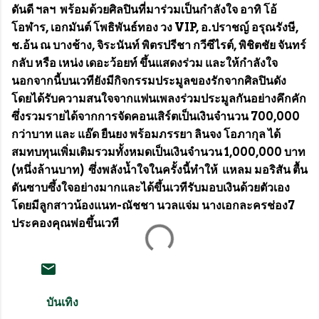
ดันดี ฯลฯ พร้อมด้วยศิลปินที่มาร่วมเป็นกำลังใจ อาทิ โอ้
โอฬาร, เอกมันต์ โพธิพันธ์ทอง วง VIP, อ.ปราชญ์ อรุณรังษี,
ช.อ้น ณ บางช้าง, จิระนันท์ พิตรปรีชา กวีซีไรต์, พิชิตชัย จันทร์
กลับ หรือ เหน่ง เดอะว้อยท์ ขึ้นแสดงร่วม และให้กำลังใจ
นอกจากนี้บนเวทียังมีกิจกรรมประมูลของรักจากศิลปินดัง
โดยได้รับความสนใจจากแฟนเพลงร่วมประมูลกันอย่างคึกคัก
ซึ่งรวมรายได้จากการจัดคอนเสิร์ตเป็นเงินจำนวน 700,000
กว่าบาท และ แอ๊ด ยืนยง พร้อมภรรยา ลินจง โอภากุล ได้
สมทบทุนเพิ่มเติมรวมทั้งหมดเป็นเงินจำนวน 1,000,000 บาท
(หนึ่งล้านบาท) ซึ่งพลังน้ำใจในครั้งนี้ทำให้ แหลม มอริสัน ตื้น
ตันซาบซึ้งใจอย่างมากและได้ขึ้นเวทีรับมอบเงินด้วยตัวเอง
โดยมีลูกสาวน้องแนท-ณัชชา นวลแจ่ม นางเอกละครช่อง7
ประคองคุณพ่อขึ้นเวที
บันเทิง