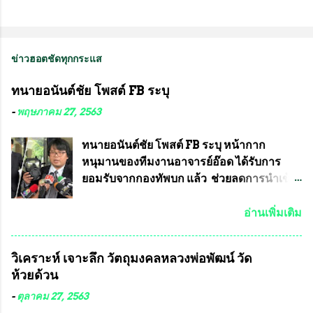
ข่าวฮอตชัดทุกกระแส
ทนายอนันต์ชัย โพสต์ FB ระบุ
-
พฤษภาคม 27, 2563
ทนายอนันต์ชัย โพสต์ FB ระบุ หน้ากาก
หนุมานของทีมงานอาจารย์อ๊อด ได้รับการ
ยอมรับจากกองทัพบก แล้ว ช่วยลดการนำเข้า
ได้ปีละ 600 ล้านบาท นายอนันต์ชัย ไชย
เดช ทนายความชื่อดัง ได้โพสต์ข้อความใน
อ่านเพิ่มเติม
Facebook ส่วนตัว ชี้แจงถึงความคืบหน้าคดี
ที่ได้ร่วมต่อสู้ กับรศ.ดร.วีรชัย พุทธวงศ์ หรือ
วิเคราะห์ เจาะลึก วัตถุมงคลหลวงพ่อพัฒน์ วัด
อาจารย์อ๊อด อาจารย์ประจำภาควิชาเคมี
ห้วยด้วน
คณะศิลปศาสตร์และวิทยาศาสตร์
มหาวิทยาลัยเกษตรศาสตร์ และทีมงานนักวิจัย
-
ตุลาคม 27, 2563
ที่ร่วมกันคิดค้น หน้ากากป้องกันสารพิษทาง