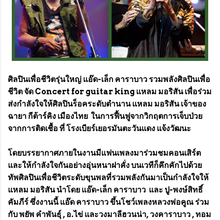
ศิลปินเพื่อชีวิตรุ่นใหญ่ แอ๊ด-เล็ก คาราบาว รวมพลังศิลปินเพื่อ
ชีวิต จัด Concert for guitar king แหลม มอริสัน เพื่อร่วม
ส่งกำลังใจให้ศิลปินร็อคระดับตำนาน แหลม มอริสัน เจ้าของ
ฉายา กีต้าร์คิง เมืองไทย ในการฟื้นฟูจากวิกฤตการเจ็บป่วย
จากการติดเชื้อ ที่ โรงเบียร์เยอรมันตะวันแดง แจ้งวัฒนะ
โดยบรรยากาศภายในงานมีแฟนเพลงมาร่วมชมคอนเสิร์ต
และให้กำลังใจกันอย่างอุ่นหนาฝาคั่ง บนเวทีก็คึกคักไปด้วย
ทัพศิลปินเพื่อชีวิตระดับขุนพลที่รวมพลังกันมาเป็นกำลังใจให้
แหลม มอริสัน นำโดย แอ๊ด-เล็ก คาราบาว และ ปู-พงษ์สิทธิ์
คัมภีร์ ซึ่งงานนี้ แอ๊ด คาราบาว ขึ้นโชว์เพลงหลวงพ่อคูณ ร่วม
กับ พยัพ คำพันธุ์ , อ.ไข่ และวงมาลีฮวนน่า, วงคาราบาว , ทอม