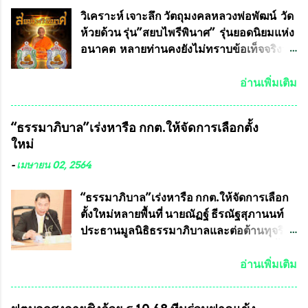
ทหาร ( หน้ากากหนุมาน ) ซึ่งทีมงานนักวิจัย
วิเคราะห์ เจาะลึก วัตถุมงคลหลวงพ่อพัฒน์ วัด
ของอาจารย์อ๊อด เล็งเห็นว่า หน้ากากป้องกัน
ห้วยด้วน รุ่น”สยบไพรีพินาศ” รุ่นยอดนิยมแห่ง
สารพิษทางทหาร ถ้าสามารถผลิตได้ใน
อนาคต หลายท่านคงยังไม่ทราบข้อเท็จจริงว่า
ประเทศไทย จะทำให้เรามีหน้ากากป้องกันสาร
พระเครื่องของเกจิอาจารย์ที่ทางสมาคมผู้นิยม
พิษทางทหารไม่ต้องนำเข้า ไม่ต้องเปลืองงบ
พระเครื่องพระบูชาไทย บรรจุให้มีในรายการ
อ่านเพิ่มเติม
ประมาณหลายร้อยล้านบาทต่อปี และยังใช้
ประกวด”แบบถาวร” ล่าสุดก็คือพระเครื่อง
ประโยชน์อื่นอีกมากมาย อันจะเป็นประโยชน์
หลวงพ่อคูณ และพระเครื่องหลวงปู่หมุน แต่
“ธรรมาภิบาล”เร่งหารือ กกต.ให้จัดการเลือกตั้ง
กับประเทศชาติอย่างยิ่ง ผมจะดีใจและภูมิใจ
พระเครื่องหลวงพ่อคูณ มีเพียงบางรุ่นเท่านั้นที่
ใหม่
มากหากหน้ากากป้องกันสารพิษทางทหารนี้
อยู่ในรายการประกวด เนื่องจากพระเครื่อง
ได้รับการผลิตในประเทศลดการนำเข้าโดยเด็ด
หลวงพ่อคูณ มีการจัดสร้างไว้มากมายหลาย
-
เมษายน 02, 2564
ขาด และสามารถผลิตจำหน่ายส่งออกต่าง
ร้อยรุ่น ... แต่ถ้าในอนาคต หากทางสมาคมฯ มี
ประเทศได้ โดยทีมทนายความและทีม
การบรรจุพระเครื่องหลวงพ่อพัฒน์ ให้มีการ
“ธรรมาภิบาล”เร่งหารือ กกต.ให้จัดการเลือก
งา...
ประกวดแบบถาวรบ้าง ก็คงจะมีการคัดเลือก
ตั้งใหม่หลายพื้นที่ นายณัฏฐ์ ธีรณัฐสุภานนท์
เพียงบางรุ่นเช่นกัน เนื่องจากพระเครื่องหลวง
ประธานมูลนิธิธรรมาภิบาลและต่อต้านทุจริต
พ่อพัฒน์ ก็มีการจัดสร้างไว้หลายร้อยรุ่นเช่น
ได้รับเรื่องร้องเรียนภายหลังจากการเลือกตั้ง
เดียวกับพระเครื่องหลวงพ่อคูณ ซึ่งท่านนายก
สมาชิกสภาเทศบาลทั่วประเทศเมื่อวันที่ 28
อ่านเพิ่มเติม
สมาคมฯ ท่านได้เคยประกาศย้ำทุกครั้งว่า พระ
มีนาคม 2564 ที่ผ่านมาพบว่าหลายพื้นที่เขต
ใหม่ที่จะนำเข้ารายการประกวดต้องมี
การเลือกตั้งมีประชาชนร้องเรียนการกระ