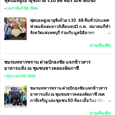
ฟุตบอลสูงอายุชิงถ้วย ร.10 68 ทีมร่วมฟาดแข้ง
คุณสมบัติชัดเจนดังนี้ 1.)พระทุกองค์จะต้อง
ทำความผิดกฎหมายการเลือกตั้ง นายณัฏฐ์ ธีร
ตอกโค๊ตและรันหมายเลข (พร้อมทั้งมีการทำ
ณัฐสุภานนท์ เปิดเผยว่า “ยกตัวอย่างในเขต
-
กุมภาพันธ์ 08, 2564
ลายบล๊อก โค๊ด หมายเลข) 2.)ต้องมีการ
พื้นที่เทศบาลนครเชียงใหม่ คณะกรรมการ
ประกาศจำนวนการจัดสร้างให้ชัดเจน ว่าสร้าง
การเลือกตั้งต้องแสวงหาข้อเท็จจริงและดำเนิน
ฟุตบอลสูงอายุชิงถ้วย ร.10 68 ทีมทั่วประเทศ
จำนวนเท่าไหร่ (เพื่อป้องกันการปั๊มเสริมใน
การจัดให้มีการเลือกตั้งใหม่ เพราะมีการร้อง
ฟาดแข้งเตะยาว3เดือนจบ11 ก.ค. สมาคมกีฬา
ภายหลัง) 3.)มีวัตถุประสงค์ที...
เรียนการกระทำความผิดกฎหมายการเลือกตั้ง
จังหวัดแห่งลพบุรี ร่วมกับ มูลนิธิอาทร
เข้ามาเป็นจำนวนมาก โดยจะเข้าหารือกับ
ประชานาถ และ ใจฟ้า อะคาเดมี่ จัดการ
เลขาธิการคณะกรรมการการเลือกตั้ง เพื่อให้
แข่งขันฟุตบอลสูงอายุชิงแชมป์ประเทศไทย ชิง
อ่านเพิ่มเติม
ตั้งคณะกรรมการแสวงหาข้อเท็จจริง เร่งให้มี
ถ้วยพระราชทาน รัชกาลที่ 10 กำหนดแข่งขัน
คำวินิจฉัยออกมา โดยเชื่อว่าคณะกรรมการ
ในเดือน เมษายน ถึงเดือน กรกฏาคม2564
ชมรมทหารพราน ค่ายปักธงชัย แจกข้าวสาร
การเลือกตั้งจะดำเนินการจัดให้มีการเลือกตั้ง
อดีตนักเตะทีมชาติอนุญาตให้ลงแข่งขันได้ ทีม
อาหารแห้ง ณ​ ชุมชนชาวคลองลัดภาชี
ใหม่อีกครั้ง ประธานมูลนิธิธรรมาภิบาลและ
แชมป์ได้รับ 150,000 บาท พร้อมได้สิทธิ์ไป
ต่อต้านทุจริต กล่าวต่ออีกว่า “นครเชียงใหม่
ทัวร์ต่างประเทศอีกด้วย ที่ห้องประชุม โรงทาน
-
มิถุนายน 09, 2563
เป็นเขตพื้นที่เศรษฐกิจอันสำคัญของภาคเหนือ
ครัวการบินกรุงเทพ วัดพระบาทน้ำพุ จังหวัด
ต้องส่งเสริมให้ผู้นำในระดับต่างๆมีหลักธร
ลพบุรี ท่านเจ้าคุณ พระราชวิสุทธิ ประชานาถ
ชมรมทหารพราน ค่ายปักธงชัย แจกข้าวสาร
รมาภิบาลในการบริหารราชการแผ่นดิน คณะ
(หลวงพ่อ อลงกต ) ในฐานะประธานมูลนิธิ
อาหารแห้ง ณ​ ชุมชนชาวคลองลัดภาชี เขต
กรรมการการเลือกตั้งถือเป็นองค์กรอิสระตาม
ประชานาถ และ ประธานอำนวยการจัดการ
ภาษีเจริญ และชุมชน 50 ห้อง เมื่อวันอาทิตย์ที่
รัฐธรรมนูญที่ต้องใ...
แข่งขันฟุตบอลสูงอายุชิงแชมป์ประเทศไทย ชิง
7 มิถุนายน 2563 ชมรมทหารพราน ค่าย
ถ้วยพระราชทาน สมเด็จพระเจ้าอยู่หัว มหา
ปักธงชัย กรุงเทพมหานครโดย พันเอกสมศักดิ์
อ่านเพิ่มเติม